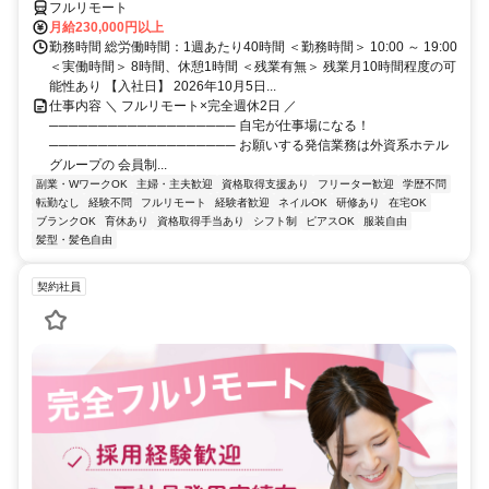
フルリモート
月給230,000円以上
勤務時間 総労働時間：1週あたり40時間 ＜勤務時間＞ 10:00 ～ 19:00
＜実働時間＞ 8時間、休憩1時間 ＜残業有無＞ 残業月10時間程度の可
能性あり 【入社日】 2026年10月5日...
仕事内容 ＼ フルリモート×完全週休2日 ／
─────────────────── 自宅が仕事場になる！
─────────────────── お願いする発信業務は外資系ホテル
グループの 会員制...
副業・WワークOK
主婦・主夫歓迎
資格取得支援あり
フリーター歓迎
学歴不問
転勤なし
経験不問
フルリモート
経験者歓迎
ネイルOK
研修あり
在宅OK
ブランクOK
育休あり
資格取得手当あり
シフト制
ピアスOK
服装自由
髪型・髪色自由
契約社員