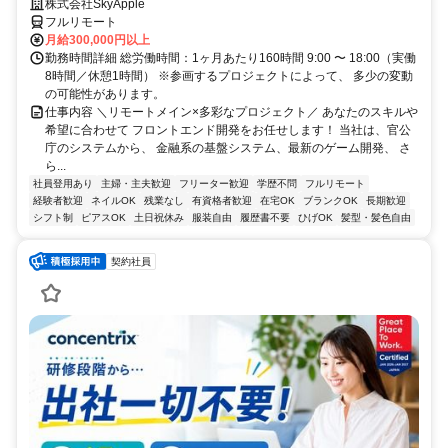
株式会社SkyApple
フルリモート
月給300,000円以上
勤務時間詳細 総労働時間：1ヶ月あたり160時間 9:00 〜 18:00（実働
8時間／休憩1時間） ※参画するプロジェクトによって、 多少の変動
の可能性があります。
仕事内容 ＼リモートメイン×多彩なプロジェクト／ あなたのスキルや
希望に合わせて フロントエンド開発をお任せします！ 当社は、官公
庁のシステムから、 金融系の基盤システム、最新のゲーム開発、 さ
ら...
社員登用あり
主婦・主夫歓迎
フリーター歓迎
学歴不問
フルリモート
経験者歓迎
ネイルOK
残業なし
有資格者歓迎
在宅OK
ブランクOK
長期歓迎
シフト制
ピアスOK
土日祝休み
服装自由
履歴書不要
ひげOK
髪型・髪色自由
契約社員