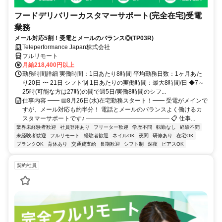
フードデリバリーカスタマーサポート(完全在宅)受電
業務
メール対応5割！受電とメールのバランス◎(TP03R)
Teleperformance Japan株式会社
フルリモート
月給218,400円以上
勤務時間詳細 実働時間：1日あたり8時間 平均勤務日数：1ヶ月あた
り20日 〜 21日 シフト制 1日あたりの実働時間：最大8時間/日 ◆7～
25時(可能な方は27時)の間で週5日/実働8時間のシフ...
仕事内容 ━━ 📅8月26日(水)在宅勤務スタート！━━ 受電がメインで
すが、メール対応も約半分！ 電話とメールのバランスよく働けるカ
スタマーサポートです♪ ━━━━━━━━━━━━━━ 📋 仕事...
業界未経験者歓迎
社員登用あり
フリーター歓迎
学歴不問
転勤なし
経験不問
未経験者歓迎
フルリモート
経験者歓迎
ネイルOK
夜間
研修あり
在宅OK
ブランクOK
育休あり
交通費支給
長期歓迎
シフト制
深夜
ピアスOK
契約社員