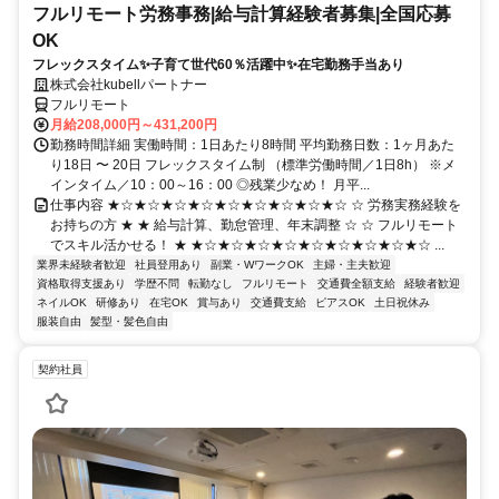
フルリモート労務事務|給与計算経験者募集|全国応募
OK
フレックスタイム✨子育て世代60％活躍中✨在宅勤務手当あり
株式会社kubellパートナー
フルリモート
月給208,000円～431,200円
勤務時間詳細 実働時間：1日あたり8時間 平均勤務日数：1ヶ月あた
り18日 〜 20日 フレックスタイム制 （標準労働時間／1日8h） ※メ
インタイム／10：00～16：00 ◎残業少なめ！ 月平...
仕事内容 ★☆★☆★☆★☆★☆★☆★☆★☆★☆ ☆ 労務実務経験を
お持ちの方 ★ ★ 給与計算、勤怠管理、年末調整 ☆ ☆ フルリモート
でスキル活かせる！ ★ ★☆★☆★☆★☆★☆★☆★☆★☆★☆ ...
業界未経験者歓迎
社員登用あり
副業・WワークOK
主婦・主夫歓迎
資格取得支援あり
学歴不問
転勤なし
フルリモート
交通費全額支給
経験者歓迎
ネイルOK
研修あり
在宅OK
賞与あり
交通費支給
ピアスOK
土日祝休み
服装自由
髪型・髪色自由
契約社員