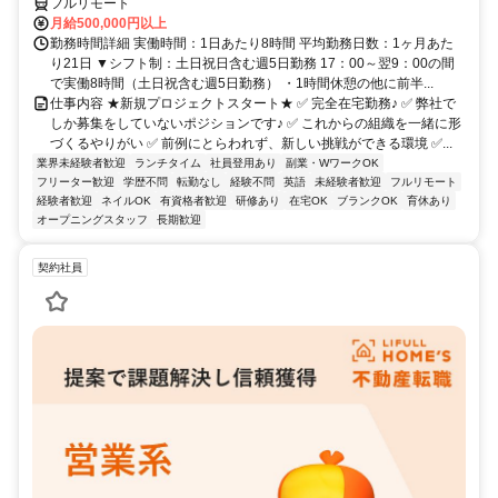
フルリモート
月給500,000円以上
勤務時間詳細 実働時間：1日あたり8時間 平均勤務日数：1ヶ月あた
り21日 ▼シフト制：土日祝日含む週5日勤務 17：00～翌9：00の間
で実働8時間（土日祝含む週5日勤務） ・1時間休憩の他に前半...
仕事内容 ★新規プロジェクトスタート★ ✅ 完全在宅勤務♪ ✅ 弊社で
しか募集をしていないポジションです♪ ✅ これからの組織を一緒に形
づくるやりがい ✅ 前例にとらわれず、新しい挑戦ができる環境 ✅...
業界未経験者歓迎
ランチタイム
社員登用あり
副業・WワークOK
フリーター歓迎
学歴不問
転勤なし
経験不問
英語
未経験者歓迎
フルリモート
経験者歓迎
ネイルOK
有資格者歓迎
研修あり
在宅OK
ブランクOK
育休あり
オープニングスタッフ
長期歓迎
契約社員