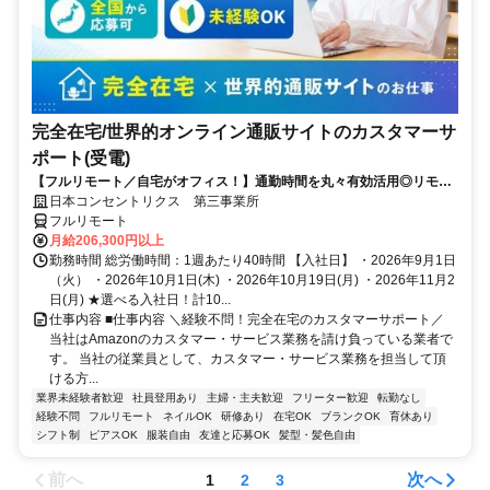
完全在宅/世界的オンライン通販サイトのカスタマーサ
ポート(受電)
【フルリモート／自宅がオフィス！】通勤時間を丸々有効活用◎リモー
ト研修・フォロー充実で在宅でも安心★セールス要素一切なし！
日本コンセントリクス 第三事業所
フルリモート
月給206,300円以上
勤務時間 総労働時間：1週あたり40時間 【入社日】 ・2026年9月1日
（火） ・2026年10月1日(木) ・2026年10月19日(月) ・2026年11月2
日(月) ★選べる入社日！計10...
仕事内容 ■仕事内容 ＼経験不問！完全在宅のカスタマーサポート／
当社はAmazonのカスタマー・サービス業務を請け負っている業者で
す。 当社の従業員として、カスタマー・サービス業務を担当して頂
ける方...
業界未経験者歓迎
社員登用あり
主婦・主夫歓迎
フリーター歓迎
転勤なし
経験不問
フルリモート
ネイルOK
研修あり
在宅OK
ブランクOK
育休あり
シフト制
ピアスOK
服装自由
友達と応募OK
髪型・髪色自由
前へ
次へ
1
2
3