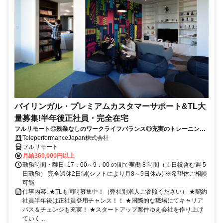
バイリンガル・プレミアムカスタマーサポート&TL大
量募集!半年後正社員・完全在宅
フルリモート◎残業なしのワークライフバランス◎充実のトレーニング
◎語学を活かして将来キャリア有望
TeleperformanceJapan株式会社
フルリモート
月給360,000円以上
勤務時間・曜日: 17：00～9：00 の間で実働 8 時間（土日祝含む週 5
日勤務） 完全週休2日制(シフトにより月8～9日休み) ※希望休ご相談
可能
仕事内容: ★TLも同時募集中！（弊社別求人ご参照ください） ★契約
社員半年後は正社員登用チャンス！！ ★国際的な職場にてキャリア
パス＆チェンジも充実！ ★スタートアップ案件ゆえ会社を作り上げ
ていく...