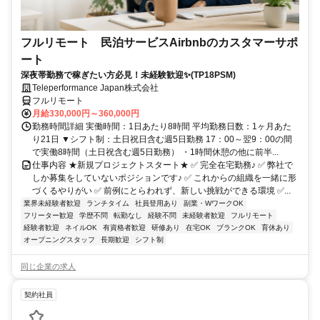
フルリモート 民泊サービスAirbnbのカスタマーサポ
ート
深夜帯勤務で稼ぎたい方必見！未経験歓迎✨(TP18PSM)
Teleperformance Japan株式会社
フルリモート
月給330,000円～360,000円
勤務時間詳細 実働時間：1日あたり8時間 平均勤務日数：1ヶ月あた
り21日 ▼シフト制：土日祝日含む週5日勤務 17：00～翌9：00の間
で実働8時間（土日祝含む週5日勤務） ・1時間休憩の他に前半...
仕事内容 ★新規プロジェクトスタート★ ✅ 完全在宅勤務♪ ✅ 弊社で
しか募集をしていないポジションです♪ ✅ これからの組織を一緒に形
づくるやりがい ✅ 前例にとらわれず、新しい挑戦ができる環境 ✅...
業界未経験者歓迎
ランチタイム
社員登用あり
副業・WワークOK
フリーター歓迎
学歴不問
転勤なし
経験不問
未経験者歓迎
フルリモート
経験者歓迎
ネイルOK
有資格者歓迎
研修あり
在宅OK
ブランクOK
育休あり
オープニングスタッフ
長期歓迎
シフト制
同じ企業の求人
契約社員