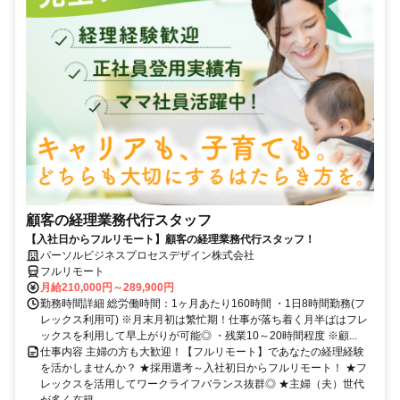
顧客の経理業務代行スタッフ
【入社日からフルリモート】顧客の経理業務代行スタッフ！
パーソルビジネスプロセスデザイン株式会社
フルリモート
月給210,000円～289,900円
勤務時間詳細 総労働時間：1ヶ月あたり160時間 ・1日8時間勤務(フ
レックス利用可) ※月末月初は繁忙期！仕事が落ち着く月半ばはフレ
ックスを利用して早上がりが可能◎ ・残業10～20時間程度 ※顧...
仕事内容 主婦の方も大歓迎！【フルリモート】であなたの経理経験
を活かしませんか？ ★採用選考～入社初日からフルリモート！ ★フ
レックスを活用してワークライフバランス抜群◎ ★主婦（夫）世代