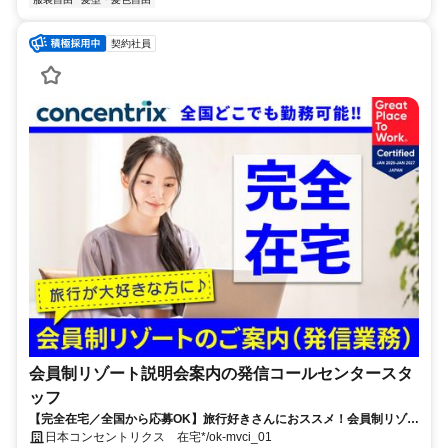
契約社員
会員制リゾート説明会案内の発信コールセンタースタ
ッフ
【完全在宅／全国から応募OK】旅行好きさんにおススメ！会員制リゾー
トのご案内×テレワーク・リモートワーク◎月収34万円以上も可能！
日本コンセントリクス 在宅*/ok-mvci_01