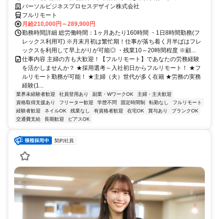
パーソルビジネスプロセスデザイン株式会社
フルリモート
月給210,000円～289,900円
勤務時間詳細 総労働時間：1ヶ月あたり160時間 ・1日8時間勤務(フ
レックス利用可) ※月末月初は繁忙期！仕事が落ち着く月半ばはフレ
ックスを利用して早上がりが可能◎ ・残業10～20時間程度 ※顧...
仕事内容 主婦の方も大歓迎！【フルリモート】であなたの労務経験
を活かしませんか？ ★採用選考～入社初日からフルリモート！ ★フ
ルリモート勤務が可能！ ★主婦（夫）世代が多く在籍 ★労務の実務
経験(1...
業界未経験者歓迎
社員登用あり
副業・WワークOK
主婦・主夫歓迎
資格取得支援あり
フリーター歓迎
学歴不問
固定時間制
転勤なし
フルリモート
経験者歓迎
ネイルOK
残業なし
有資格者歓迎
在宅OK
賞与あり
ブランクOK
交通費支給
長期歓迎
ピアスOK
契約社員