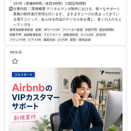
19:00（実働8時間／休憩1時間）の固定時間制
仕事内容 〇業務概要 デジタルマンガ制作における、様々なサポート
業務の制作進行管理を行います。 ますますニーズが高まってきてい
る電子コミック。あらゆる作品のデジタル化を通じ、多くの人のもと
へマンガを...
業界未経験者歓迎
副業・WワークOK
フリーター歓迎
学歴不問
固定時間制
経験不問
未経験者歓迎
フルリモート
経験者歓迎
ネイルOK
在宅OK
ブランクOK
ピアスOK
服装自由
ひげOK
髪型・髪色自由
契約社員