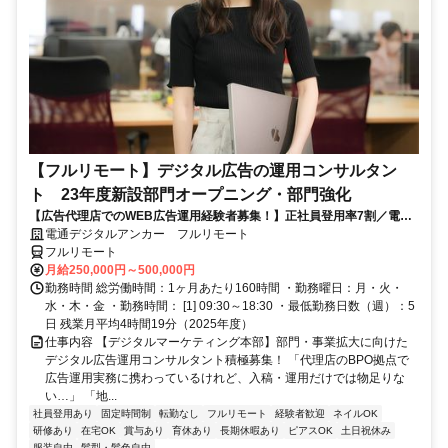
【フルリモート】デジタル広告の運用コンサルタン
ト 23年度新設部門オープニング・部門強化
【広告代理店でのWEB広告運用経験者募集！】正社員登用率7割／電通
G／全国×完全在宅／年休126日・土日祝休み／残業月平均4時間19分
電通デジタルアンカー フルリモート
フルリモート
月給250,000円～500,000円
勤務時間 総労働時間：1ヶ月あたり160時間 ・勤務曜日：月・火・
水・木・金 ・勤務時間： [1] 09:30～18:30 ・最低勤務日数（週）：5
日 残業月平均4時間19分（2025年度）
仕事内容 【デジタルマーケティング本部】部門・事業拡大に向けた
デジタル広告運用コンサルタント積極募集！ 「代理店のBPO拠点で
広告運用実務に携わっているけれど、入稿・運用だけでは物足りな
い…」 「地...
社員登用あり
固定時間制
転勤なし
フルリモート
経験者歓迎
ネイルOK
研修あり
在宅OK
賞与あり
育休あり
長期休暇あり
ピアスOK
土日祝休み
服装自由
髪型・髪色自由