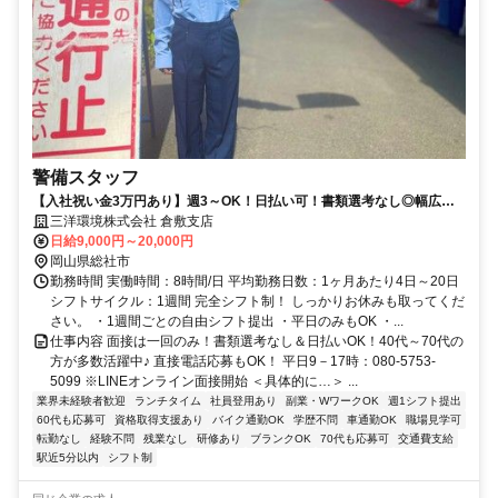
警備スタッフ
【入社祝い金3万円あり】週3～OK！日払い可！書類選考なし◎幅広い
世代が活躍中で未経験から活躍できる♪
三洋環境株式会社 倉敷支店
日給9,000円～20,000円
岡山県総社市
勤務時間 実働時間：8時間/日 平均勤務日数：1ヶ月あたり4日～20日
シフトサイクル：1週間 完全シフト制！ しっかりお休みも取ってくだ
さい。 ・1週間ごとの自由シフト提出 ・平日のみもOK ・...
仕事内容 面接は一回のみ！書類選考なし＆日払いOK！40代～70代の
方が多数活躍中♪ 直接電話応募もOK！ 平日9－17時：080-5753-
5099 ※LINEオンライン面接開始 ＜具体的に…＞ ...
業界未経験者歓迎
ランチタイム
社員登用あり
副業・WワークOK
週1シフト提出
60代も応募可
資格取得支援あり
バイク通勤OK
学歴不問
車通勤OK
職場見学可
転勤なし
経験不問
残業なし
研修あり
ブランクOK
70代も応募可
交通費支給
駅近5分以内
シフト制