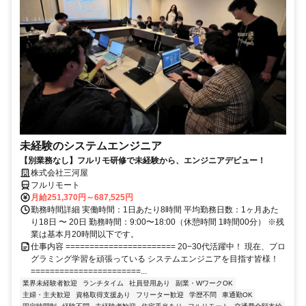
未経験のシステムエンジニア
【別業務なし】フルリモ研修で未経験から、エンジニアデビュー！
株式会社三河屋
フルリモート
月給251,370円～687,525円
勤務時間詳細 実働時間：1日あたり8時間 平均勤務日数：1ヶ月あた
り18日 〜 20日 勤務時間：9:00〜18:00（休憩時間 1時間00分） ※残
業は基本月20時間以下です。
仕事内容 ======================= 20−30代活躍中！ 現在、プロ
グラミング学習を頑張っている システムエンジニアを目指す皆様！
=======================...
業界未経験者歓迎
ランチタイム
社員登用あり
副業・WワークOK
主婦・主夫歓迎
資格取得支援あり
フリーター歓迎
学歴不問
車通勤OK