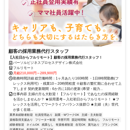
顧客の採用業務代行スタッフ
【入社日からフルリモート】顧客の採用業務代行スタッフ！
パーソルビジネスプロセスデザイン株式会社
フルリモート
月給210,000円～289,900円
勤務時間詳細 総労働時間：1ヶ月あたり160時間 ・1日8時間勤務(フ
レックス利用可) ・残業10～20時間程度 ※顧客の繁忙期に合わせて上
下します 契約更新期間：6か月に1回の更新 (希望・能力...
仕事内容 主婦の方も大歓迎！【フルリモート】であなたの採用経験
を活かしませんか？ ★採用選考～入社初日からフルリモート！ ★フ
レックスを活用してワークライフバランス抜群◎ ★主婦（夫）世代
が多く在籍...
業界未経験者歓迎
社員登用あり
副業・WワークOK
主婦・主夫歓迎
資格取得支援あり
フリーター歓迎
学歴不問
固定時間制
転勤なし
フルリモート
経験者歓迎
ネイルOK
残業なし
有資格者歓迎
在宅OK
賞与あり
ブランクOK
交通費支給
長期歓迎
ピアスOK