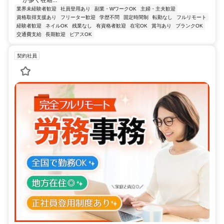
が多く在籍...
業界未経験者歓迎
社員登用あり
副業・WワークOK
主婦・主夫歓迎
資格取得支援あり
フリーター歓迎
学歴不問
固定時間制
転勤なし
フルリモート
経験者歓迎
ネイルOK
残業なし
有資格者歓迎
在宅OK
賞与あり
ブランクOK
交通費支給
長期歓迎
ピアスOK
契約社員