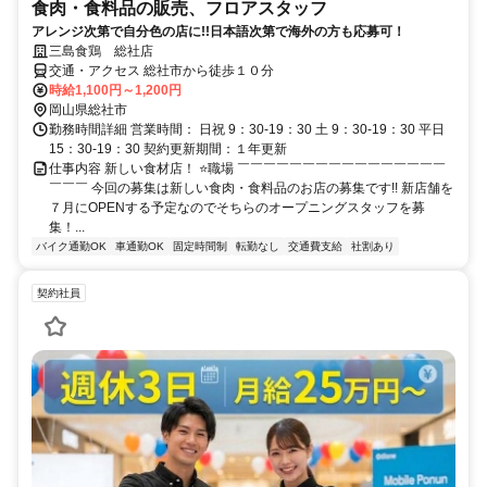
食肉・食料品の販売、フロアスタッフ
アレンジ次第で自分色の店に!!日本語次第で海外の方も応募可！
三島食鶏 総社店
交通・アクセス 総社市から徒歩１０分
時給1,100円～1,200円
岡山県総社市
勤務時間詳細 営業時間： 日祝 9：30-19：30 土 9：30-19：30 平日
15：30-19：30 契約更新期間：１年更新
仕事内容 新しい食材店！ ⭐職場 ￣￣￣￣￣￣￣￣￣￣￣￣￣￣￣￣
￣￣￣ 今回の募集は新しい食肉・食料品のお店の募集です!! 新店舗を
７月にOPENする予定なのでそちらのオープニングスタッフを募
集！...
バイク通勤OK
車通勤OK
固定時間制
転勤なし
交通費支給
社割あり
契約社員