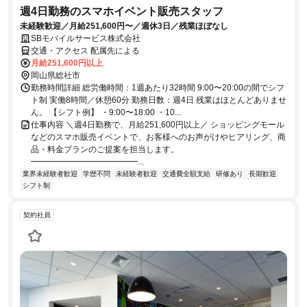
週4日勤務のスマホイベント販売スタッフ
未経験歓迎／月給251,600円〜／週休3日／残業ほぼなし
SBモバイルサービス株式会社
交通・アクセス 配属先による
月給251,600円以上
岡山県総社市
勤務時間詳細 総労働時間：1週あたり32時間 9:00〜20:00の間でシフ
ト制 実働8時間／休憩60分 勤務日数：週4日 残業はほとんどありませ
ん。 【シフト例】 ・9:00〜18:00 ・10...
仕事内容 ＼週4日勤務で、月給251,600円以上／ ショッピングモール
などのスマホ販売イベントで、お客様へのお声がけやヒアリング、商
品・料金プランのご提案を担当します。
━━━━━━━━━━━━━...
業界未経験者歓迎
学歴不問
未経験者歓迎
交通費全額支給
研修あり
長期歓迎
シフト制
契約社員