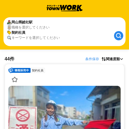
岡山県
総社駅
職種を選択してください
契約社員
キーワードを選択してください
44件
条件保存
関連度順
契約社員