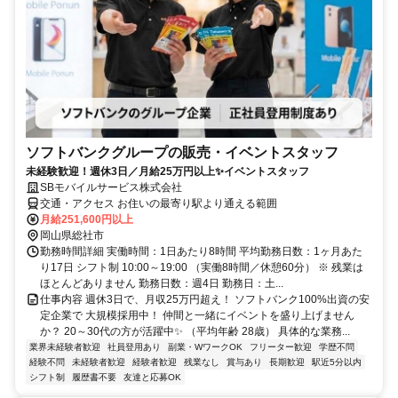
ソフトバンクグループの販売・イベントスタッフ
未経験歓迎！週休3日／月給25万円以上✨イベントスタッフ
SBモバイルサービス株式会社
交通・アクセス お住いの最寄り駅より通える範囲
月給251,600円以上
岡山県総社市
勤務時間詳細 実働時間：1日あたり8時間 平均勤務日数：1ヶ月あた
り17日 シフト制 10:00～19:00 （実働8時間／休憩60分） ※ 残業は
ほとんどありません 勤務日数：週4日 勤務日：土...
仕事内容 週休3日で、月収25万円超え！ ソフトバンク100%出資の安
定企業で 大規模採用中！ 仲間と一緒にイベントを盛り上げません
か？ 20～30代の方が活躍中✨ （平均年齢 28歳） 具体的な業務...
業界未経験者歓迎
社員登用あり
副業・WワークOK
フリーター歓迎
学歴不問
経験不問
未経験者歓迎
経験者歓迎
残業なし
賞与あり
長期歓迎
駅近5分以内
シフト制
履歴書不要
友達と応募OK