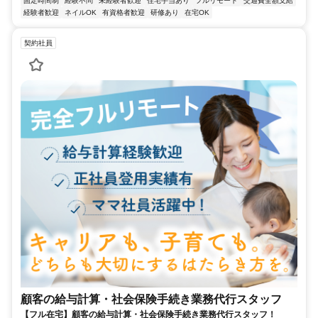
固定時間制
経験不問
未経験者歓迎
住宅手当あり
フルリモート
交通費全額支給
経験者歓迎
ネイルOK
有資格者歓迎
研修あり
在宅OK
契約社員
顧客の給与計算・社会保険手続き業務代行スタッフ
【フル在宅】顧客の給与計算・社会保険手続き業務代行スタッフ！