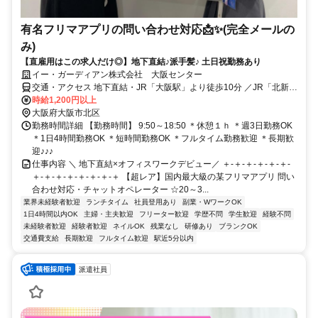
有名フリマアプリの問い合わせ対応📩✨(完全メールの
み)
【直雇用はこの求人だけ◎】地下直結♪派手髪♪ 土日祝勤務あり
イー・ガーディアン株式会社 大阪センター
交通・アクセス 地下直結・JR「大阪駅」より徒歩10分 ／JR「北新地
駅」より徒歩5分
時給1,200円以上
大阪府大阪市北区
勤務時間詳細 【勤務時間】 9:50～18:50 ＊休憩１ｈ ＊週3日勤務OK
＊1日4時間勤務OK ＊短時間勤務OK ＊フルタイム勤務歓迎 ＊長期歓
迎♪♪♪
仕事内容 ＼ 地下直結×オフィスワークデビュー／ ＋-＋-＋-＋-＋-＋-
＋-＋-＋-＋-＋-＋-＋-＋ 【超レア】国内最大級の某フリマアプリ 問い
合わせ対応・チャットオペレーター ☆20～3...
業界未経験者歓迎
ランチタイム
社員登用あり
副業・WワークOK
1日4時間以内OK
主婦・主夫歓迎
フリーター歓迎
学歴不問
学生歓迎
経験不問
未経験者歓迎
経験者歓迎
ネイルOK
残業なし
研修あり
ブランクOK
交通費支給
長期歓迎
フルタイム歓迎
駅近5分以内
派遣社員