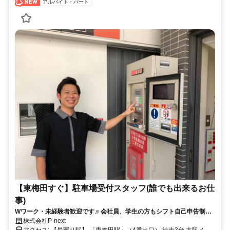
アルバイト・パート
【東梅田すぐ】駐車場受付スタッフ(誰でも出来るお仕
事)
Wワーク・未経験者歓迎です♬会社員、学生の方もシフト自己申告制な
ので自分に合った無理のない働き方OK！駅からすぐの勤務です(^_-)-☆
株式会社P-next
アクセス: 【最寄り駅】 「東梅田駅」（4番出口） 徒歩3分 大阪メト