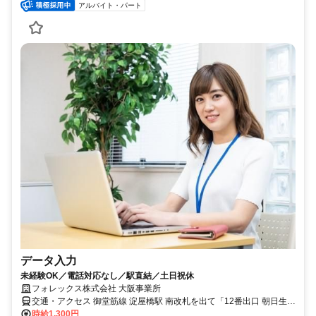
アルバイト・パート
データ入力
未経験OK／電話対応なし／駅直結／土日祝休
フォレックス株式会社 大阪事業所
交通・アクセス 御堂筋線 淀屋橋駅 南改札を出て「12番出口 朝日生命
館（朝日生命ホール）連絡口」から直結
時給1,300円