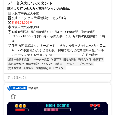
データ入力アシスタント
話すより打つ💪入力と整理がメインの内勤❕💻
大阪市中央区大手前
交通・アクセス 天満橋駅から徒歩約1分
月給204,000円
大阪府大阪市中央区
勤務時間詳細 総労働時間：1ヶ月あたり160時間 〈勤務時間〉
09:00〜18:00（休憩60分） 夜間勤務：なし 月間平均残業時間：5時
間
仕事内容 電話より、キーボード。 そういう働き方をしたい方へ🧑‍💻
💫 SaaS事業部が扱う 労務勤怠・採用管理などの業務効率化ツール
のデータを整える仕事です⌨️ ━━━━━━━━━ 💡1日の流れ...
業界未経験者歓迎
フリーター歓迎
学歴不問
固定時間制
職場見学可
経験不問
未経験者歓迎
経験者歓迎
ネイルOK
残業なし
研修あり
ブランクOK
交通費支給
長期歓迎
長期休暇あり
ピアスOK
同じ企業の求人
業務委託