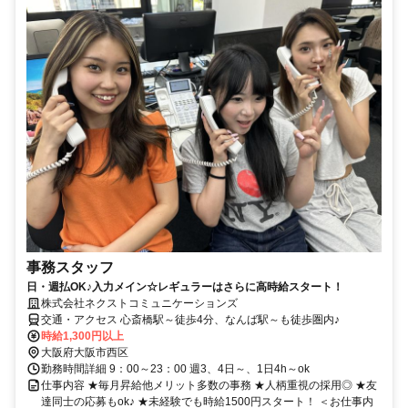
事務スタッフ
日・週払OK♪入力メイン☆レギュラーはさらに高時給スタート！
株式会社ネクストコミュニケーションズ
交通・アクセス 心斎橋駅～徒歩4分、なんば駅～も徒歩圏内♪
時給1,300円以上
大阪府大阪市西区
勤務時間詳細 9：00～23：00 週3、4日～、1日4h～ok
仕事内容 ★毎月昇給他メリット多数の事務 ★人柄重視の採用◎ ★友
達同士の応募もok♪ ★未経験でも時給1500円スタート！ ＜お仕事内