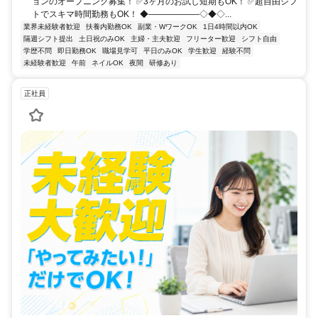
ョンのオープニング募集！ ✅3ヶ月のお試し短期もOK！ ✅超自由シフ
トでスキマ時間勤務もOK！ ◆――――――◇◆◇...
業界未経験者歓迎
扶養内勤務OK
副業・WワークOK
1日4時間以内OK
隔週シフト提出
土日祝のみOK
主婦・主夫歓迎
フリーター歓迎
シフト自由
学歴不問
即日勤務OK
職場見学可
平日のみOK
学生歓迎
経験不問
未経験者歓迎
午前
ネイルOK
夜間
研修あり
正社員