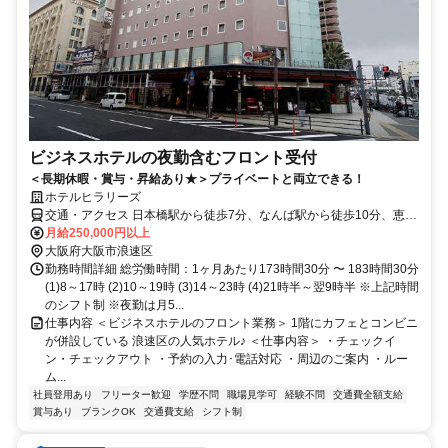
ビジネスホテルの夜勤含むフロント受付
＜長期休暇・賞与・昇給あり★＞プライベートと両立できる！
ホテルヒラリーズ
交通・アクセス 日本橋駅から徒歩7分、なんば駅から徒歩10分、恵美
須町駅から徒歩6分・自転車通勤ok
月給250,000円以上
大阪府大阪市浪速区
勤務時間詳細 総労働時間：1ヶ月あたり173時間30分 〜 183時間30分
(1)8～17時 (2)10～19時 (3)14～23時 (4)21時半～翌9時半 ※上記時間
のシフト制 ※夜勤は月5...
仕事内容 ＜ビジネスホテルのフロント業務＞ 1階にカフェとコンビニ
が併設している 浪速区の人気ホテル♪ ＜仕事内容＞ ・チェックイ
ン・チェックアウト ・予約の入力･電話対応 ・周辺のご案内 ・ルー
ム...
社員登用あり
フリーター歓迎
学歴不問
職場見学可
経験不問
交通費全額支給
賞与あり
ブランクOK
交通費支給
シフト制