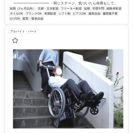
━━━━━━━━━━ ・同じステージ、気づいたら何周もして...
短期（3ヵ月以内）
主婦・主夫歓迎
フリーター歓迎
短期
学歴不問
経験者歓迎
ネイルOK
ブランクOK
長期歓迎
シフト制
ピアスOK
服装自由
履歴書不要
ひげOK
髪型・髪色自由
アルバイト・パート