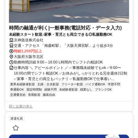
時間の融通が利く|一般事務(電話対応・データ入力)
未経験スタート歓迎♪家事・育児とも両立できる◎私服勤務OK
京神急送株式会社
交通・アクセス 「南森町駅」「大阪天満宮駅」より徒歩3分
時給1,250円以上
大阪府大阪市北区
勤務時間詳細 9:00～16:00 L時間内でシフトの相談OK
仕事内容 ＼ アピールポイント ／ ✅事務職未経験でもok ✅9:00〜
16:00の間でシフト相談OK ✅お休みがしっかりとれる完全週休2日制
✅家事・育児との両立もバッチリ ✅私服勤務OKで仕事着い...
業界未経験者歓迎
主婦・主夫歓迎
フリーター歓迎
バイク通勤OK
学歴不問
車通勤OK
固定時間制
経験不問
未経験者歓迎
残業なし
ブランクOK
交通費支給
長期歓迎
服装自由
同じ企業の求人
派遣社員