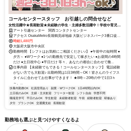
コールセンタースタッフ お引越しの問合せなど
女性活躍中★長期歓迎★未経験の学生・主婦多数活躍中！学校や育児の
両立も可能★
アート引越センター 関西コンタクトセンター
アクセス OsakaMetro長堀鶴見緑地線 大阪ビジネスパーク3番口徒歩
約1分、ＪＲ東西線/ＪＲ片町線〔学研都市線〕 大阪城北詰1番口徒歩
時給1,480円
約5分、OsakaMetro長堀鶴見緑地線 京橋（大阪府）2番口徒歩約10分
大阪府大阪市中央区
大阪ビジネスパーク駅直結
勤務時間 【シフトはお気軽にご相談ください♪】 ●午前中の短時間 ●
夕方～ ●Wワーク ●1つの勤務先で安定して稼ぎたい ●お昼間の4時間
だけ ●土日祝中心 ●平日だけ 等々、あなたの都合に合わせて働...
仕事内容 【未経験でもできる！コールセンタースタッフ】 電話経験
がない方でも大歓迎♪ 出勤時間は1日3時間～OK！皆さんのライフス
タイルに合わせてお仕事ができます！ ★8時～20時の中で1日3ｈ
～、...
扶養内勤務OK
社員登用あり
副業・WワークOK
1日4時間以内OK
土日祝のみOK
主婦・主夫歓迎
フリーター歓迎
シフト自由
学歴不問
職場見学可
平日のみOK
学生歓迎
未経験者歓迎
午前
経験者歓迎
研修あり
夕方
ブランクOK
交通費支給
長期歓迎
勤務地も選ぶと見つけやすくなるよ