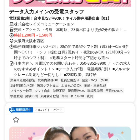
データ入力メインの受電スタッフ
電話業務1割！台本見ながらOK！ネイル髪色服装自由【01】
株式会社レイズコミュニケーション
交通・アクセス ・各線「本町駅」23番出口より徒歩2分の駅近！ ・
長堀鶴見緑地線「西大橋駅」より徒歩10分 ・四ツ橋線「四ツ橋駅」
時給1,200円～1,500円
より徒歩10分 ・御堂筋線「心斎橋駅」より徒歩10分
大阪府大阪市西区
勤務時間詳細 0：00～24：00の間で希望シフト制（週2日〜/1日4時
間〜OK！） ・シフト提出は月2回あり ・夜勤のみOK（21時30分～9
時までのシフト制） ＜勤務スタート時間は下記から選べ...
仕事内容 ＼ お電話でのお問い合わせ：050-3852-3900 ／ ＜この求人
のおすすめポイント！＞ ■データ入力9割・電話業務1割！ ■ノルマや
クレーム対応など一切なし！ ■22時以降、高時給...
業界未経験者歓迎
扶養内勤務OK
社員登用あり
副業・WワークOK
1日4時間以内OK
隔週シフト提出
土日祝のみOK
主婦・主夫歓迎
フリーター歓迎
シフト自由
学歴不問
即日勤務OK
職場見学可
平日のみOK
学生歓迎
経験不問
未経験者歓迎
午前
ネイルOK
夜間
アルバイト・パート