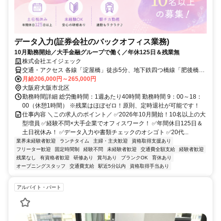
データ入力(証券会社のバックオフィス業務)
10月勤務開始／大手金融グループで働く／年休125日＆残業無
株式会社エイジェック
交通・アクセス 各線「淀屋橋」徒歩5分、地下鉄四つ橋線「肥後橋」
徒歩3分
月給206,000円～265,000円
大阪府大阪市北区
勤務時間詳細 総労働時間：1週あたり40時間 勤務時間 9：00～18：
00（休憩1時間） ※残業はほぼゼロ！原則、定時退社が可能です！
仕事内容 ＼この求人のポイント／ ✅2026年10月開始！10名以上の大
型増員 ✅経験不問×大手企業でオフィスワーク！ ✅年間休日125日＆
土日祝休み！ ✅データ入力や書類チェックのオシゴト ✅20代...
業界未経験者歓迎
ランチタイム
主婦・主夫歓迎
資格取得支援あり
フリーター歓迎
固定時間制
経験不問
未経験者歓迎
交通費全額支給
経験者歓迎
残業なし
有資格者歓迎
研修あり
賞与あり
ブランクOK
育休あり
オープニングスタッフ
交通費支給
駅近5分以内
資格取得手当あり
アルバイト・パート