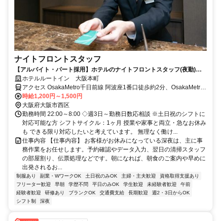
ナイトフロントスタッフ
【アルバイト・パート採用】ホテルのナイトフロントスタッフ(夜勤)／
未経験歓迎！接客スキルも身につく
ホテルルートイン 大阪本町
アクセス OsakaMetro千日前線 阿波座1番口徒歩約2分、OsakaMetro
中央線 阿波座1番口徒歩約2分、OsakaMetro四つ橋線 本町24番口徒
時給1,200円～1,500円
歩約9分
大阪府大阪市西区
勤務時間 22:00～8:00 ◇週3日～勤務日数応相談 ※土日祝のシフトに
対応可能な方 シフトサイクル：1ヶ月 授業や家事と両立・急なお休み
も できる限り対応したいと考えています。 無理なく働け...
仕事内容 【仕事内容】 お客様がお休みになっている深夜は、主に事
務作業をお任せします。予約確認やデータ入力、翌日の清掃スタッフ
の部屋割り、伝票処理などです。朝になれば、朝食のご案内や早めに
出発されるお...
制服あり
副業・WワークOK
土日祝のみOK
主婦・主夫歓迎
資格取得支援あり
フリーター歓迎
早朝
学歴不問
平日のみOK
学生歓迎
未経験者歓迎
午前
経験者歓迎
研修あり
ブランクOK
交通費支給
長期歓迎
週2・3日からOK
シフト制
深夜