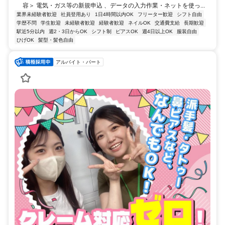
容＞ 電気・ガス等の新規申込 、データの入力作業・ネットを使っ...
業界未経験者歓迎
社員登用あり
1日4時間以内OK
フリーター歓迎
シフト自由
学歴不問
学生歓迎
未経験者歓迎
経験者歓迎
ネイルOK
交通費支給
長期歓迎
駅近5分以内
週2・3日からOK
シフト制
ピアスOK
週4日以上OK
服装自由
ひげOK
髪型・髪色自由
アルバイト・パート