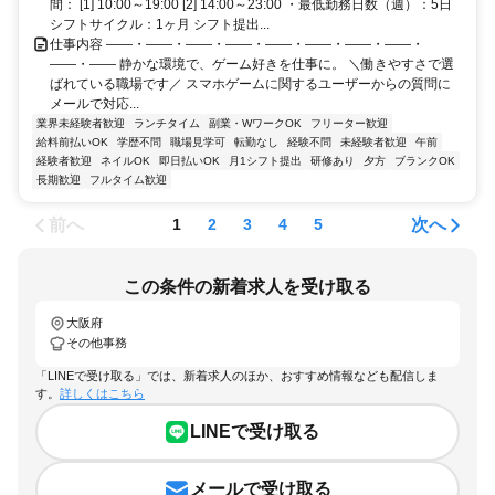
間： [1] 10:00～19:00 [2] 14:00～23:00 ・最低勤務日数（週）：5日
シフトサイクル：1ヶ月 シフト提出...
仕事内容 ――・――・――・――・――・――・――・――・
――・―― 静かな環境で、ゲーム好きを仕事に。 ＼働きやすさで選
ばれている職場です／ スマホゲームに関するユーザーからの質問に
メールで対応...
業界未経験者歓迎
ランチタイム
副業・WワークOK
フリーター歓迎
給料前払いOK
学歴不問
職場見学可
転勤なし
経験不問
未経験者歓迎
午前
経験者歓迎
ネイルOK
即日払いOK
月1シフト提出
研修あり
夕方
ブランクOK
長期歓迎
フルタイム歓迎
前へ
次へ
1
2
3
4
5
この条件の新着求人を受け取る
大阪府
その他事務
「LINEで受け取る」では、新着求人のほか、おすすめ情報なども配信しま
す。
詳しくはこちら
LINEで受け取る
メールで受け取る