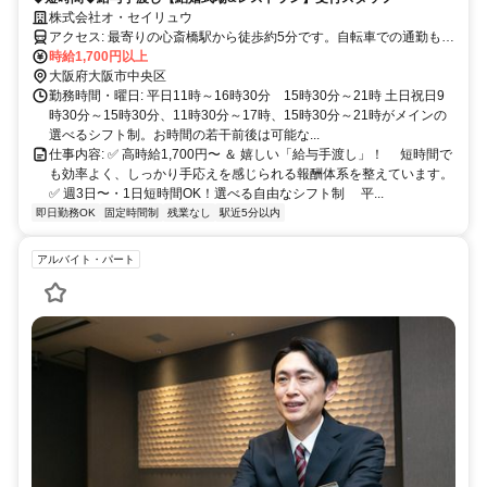
株式会社オ・セイリュウ
アクセス: 最寄りの心斎橋駅から徒歩約5分です。自転車での通勤も可
能です。アクセスが便利な立地となっております。
時給1,700円以上
大阪府大阪市中央区
勤務時間・曜日: 平日11時～16時30分 15時30分～21時 土日祝日9
時30分～15時30分、11時30分～17時、15時30分～21時がメインの
選べるシフト制。お時間の若干前後は可能な...
仕事内容: ✅ 高時給1,700円〜 ＆ 嬉しい「給与手渡し」！ 短時間で
も効率よく、しっかり手応えを感じられる報酬体系を整えています。
✅ 週3日〜・1日短時間OK！選べる自由なシフト制 平...
即日勤務OK
固定時間制
残業なし
駅近5分以内
アルバイト・パート