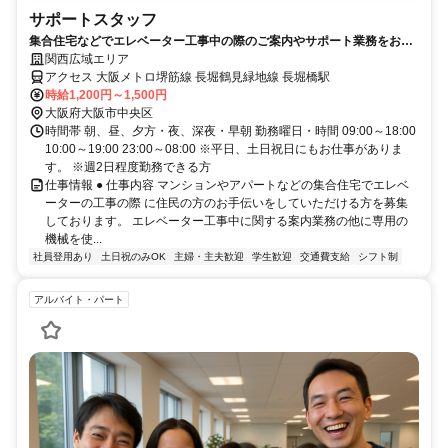
サポートスタッフ
集合住宅などでエレベーター工事中の際のご案内やサポート業務をお願
いいたします。
関西広域エリア
アクセス 大阪メトロ堺筋線 長堀鶴見緑地線 長堀橋駅
時給1,200円～1,500円
大阪府大阪市中央区
時間帯 朝、昼、夕方・夜、深夜・早朝 勤務曜日・時間 09:00～18:00
10:00～19:00 23:00～08:00 ※平日、土日祝日にもお仕事がありま
す。 ※週2日程度勤務できる方
仕事情報 ● 仕事内容 マンションやアパートなどの集合住宅でエレベ
ーターの工事の際 に住民の方のお手伝いをしていただける方を募集
しております。 エレベーター工事中に関する案内業務の他に専用の
機械を使...
社員登用あり
土日祝のみOK
主婦・主夫歓迎
学生歓迎
交通費支給
シフト制
アルバイト・パート