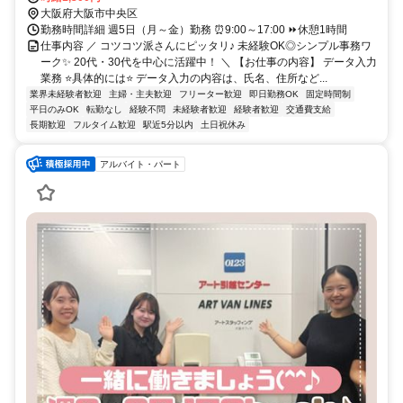
大阪府大阪市中央区
勤務時間詳細 週5日（月～金）勤務 ⏰9:00～17:00 ⏩休憩1時間
仕事内容 ／ コツコツ派さんにピッタリ♪ 未経験OK◎シンプル事務ワ
ーク✨ 20代・30代を中心に活躍中！ ＼ 【お仕事の内容】 データ入力
業務 ⭐具体的には⭐ データ入力の内容は、氏名、住所など...
業界未経験者歓迎
主婦・主夫歓迎
フリーター歓迎
即日勤務OK
固定時間制
平日のみOK
転勤なし
経験不問
未経験者歓迎
経験者歓迎
交通費支給
長期歓迎
フルタイム歓迎
駅近5分以内
土日祝休み
アルバイト・パート