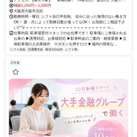
ロ谷町線「東梅田駅」（4番出口）徒歩3分 JR「大阪駅」(御堂筋南
時給1,200円～1,280円
口)徒歩8分 大阪メトロ御堂筋線「梅田駅」（南改札）徒歩6分 阪急
大阪府大阪市北区
「大阪梅田駅」（2階中央改札）徒歩9分 JR東西線「北新地駅」(11-
勤務時間・曜日: シフト自己申告制。 自分に合った無理のない働き方
44番出口)徒歩5分
OK！ 週・月によって勤務日数が違ってもOK！ お気軽にご相談下さ
い(^^)/ ＝＝＝＝＝＝＝＝＝＝＝＝＝＝＝＝＝＝＝＝＝＝ ≪...
仕事内容: 駐車場受付スタッフのお仕事です！ 駐車場にご来場される
お車の ▶誘導対応、お客様対応 ▶駐車料金のご案内・精算業務 ▶立
体駐車場の入出庫操作 ※ボタンを押すだけ ▶場内の簡単な...
シフト自由
交通費支給
駅近5分以内
シフト制
正社員