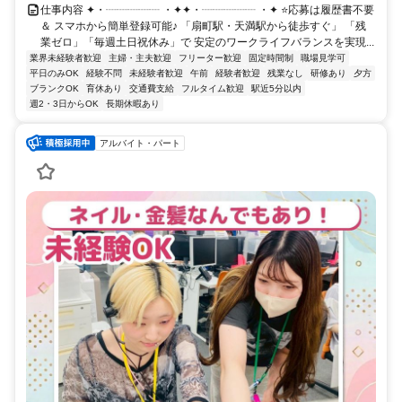
仕事内容 ✦・┈┈┈┈┈ ・✦✦・┈┈┈┈┈ ・✦ ⭐応募は履歴書不要
＆ スマホから簡単登録可能♪ 「扇町駅・天満駅から徒歩すぐ」 「残
業ゼロ」「毎週土日祝休み」で 安定のワークライフバランスを実現...
業界未経験者歓迎
主婦・主夫歓迎
フリーター歓迎
固定時間制
職場見学可
平日のみOK
経験不問
未経験者歓迎
午前
経験者歓迎
残業なし
研修あり
夕方
ブランクOK
育休あり
交通費支給
フルタイム歓迎
駅近5分以内
週2・3日からOK
長期休暇あり
アルバイト・パート