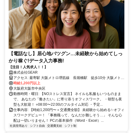
【電話なし】居心地バツグン…未経験から始めてしっ
かり稼ぐ!データ入力事務!
【注目！人気求人！！】
株式会社GEAR
アクセス: 最寄駅 大阪メトロ堺筋線 長堀橋駅 徒歩10分 大阪メトロ
御堂筋線 心斎橋駅 徒歩5分 大阪メトロ御堂筋線 本町駅 徒歩5
時給1,200円以上
分 大阪メトロ堺筋線 堺筋本町駅 徒歩10分
大阪府大阪市中央区
勤務時間・曜日: 【NOストレス宣言】 ネイルも私服もいつものまま
で、 あなたの「働きたい」に寄り添うオフィスワーク。 ・朝型も夜
型も大歓迎！ ⭐08:00〜22:00のフルタイム対応 ・予定...
仕事内容: 【時給1,200円〜＋交通費全額】 未経験から始める✨オフィ
スワークデビュー！ 「事務職って、なんだか難しそう…」 そんな心
配は一切いりません！ PCの基本操作（Word・Excel）...
社員登用あり
シフト自由
交通費支給
シフト制