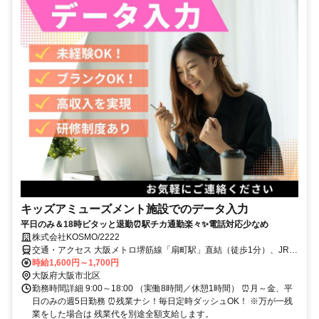
キッズアミューズメント施設でのデータ入力
平日のみ＆18時ピタッと退勤⏰駅チカ通勤楽々✨電話対応少なめ
株式会社KOSMO/2222
交通・アクセス 大阪メトロ堺筋線「扇町駅」直結（徒歩1分）、JR環
状線「天満駅」より徒歩3分★自転車通勤相談可
時給1,600円～1,700円
大阪府大阪市北区
勤務時間詳細 9:00～18:00 （実働8時間／休憩1時間） ⏰月～金、平
日のみの週5日勤務 ⏰残業ナシ！毎日定時ダッシュOK！ ※万が一残
業をした場合は 残業代を別途全額支給します。