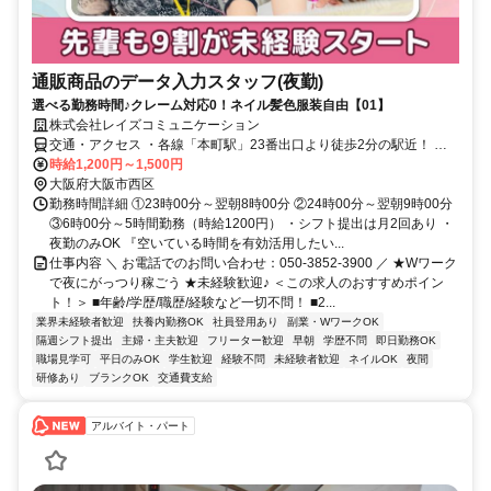
通販商品のデータ入力スタッフ(夜勤)
選べる勤務時間♪クレーム対応0！ネイル髪色服装自由【01】
株式会社レイズコミュニケーション
交通・アクセス ・各線「本町駅」23番出口より徒歩2分の駅近！ ・
長堀鶴見緑地線「西大橋駅」より徒歩10分 ・四ツ橋線「四ツ橋駅」
時給1,200円～1,500円
より徒歩10分 ・御堂筋線「心斎橋駅」より徒歩10分
大阪府大阪市西区
勤務時間詳細 ①23時00分～翌朝8時00分 ②24時00分～翌朝9時00分
③6時00分～5時間勤務（時給1200円） ・シフト提出は月2回あり ・
夜勤のみOK 『空いている時間を有効活用したい...
仕事内容 ＼ お電話でのお問い合わせ：050-3852-3900 ／ ★Wワーク
で夜にがっつり稼ごう ★未経験歓迎♪ ＜この求人のおすすめポイン
ト！＞ ■年齢/学歴/職歴/経験など一切不問！ ■2...
業界未経験者歓迎
扶養内勤務OK
社員登用あり
副業・WワークOK
隔週シフト提出
主婦・主夫歓迎
フリーター歓迎
早朝
学歴不問
即日勤務OK
職場見学可
平日のみOK
学生歓迎
経験不問
未経験者歓迎
ネイルOK
夜間
研修あり
ブランクOK
交通費支給
アルバイト・パート