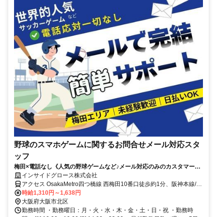
野球のスマホゲームに関するお問合せメール対応スタ
ッフ
梅田×電話なし《人気の野球ゲームなど♪メール対応のみのカスタマーサ
ポート》静かな環境でゲーム好きを仕事に☆彡【日払い×安定勤務】無
インサイドグロース株式会社
理なく続く！
アクセス OsakaMetro四つ橋線 西梅田10番口徒歩約1分、阪神本線/山
陽電鉄本線 大阪梅田（阪神線）大阪駅方面出口徒歩約5分、ＪＲ大阪
時給1,310円～1,638円
環状線 大阪桜橋口徒歩約5分
大阪府大阪市北区
勤務時間 ・勤務曜日：月・火・水・木・金・土・日・祝 ・勤務時