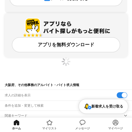
アプリを無料ダウンロード
大阪府、その他事務のアルバイト・バイト求人情報
求人の詳細を表示
条件を追加・変更して検索
新着求人を受け取る
市区町村を追加・変更
関連キーワード
大阪府 経営・事業企画・人事・事務 その他事務 人事労務事務
大阪府
駅を追加・変更
バイトTOP
大阪府
その他事務のアルバイト・バイト・求人
大阪府 経営・事業企画・人事・事務 その他事務 不動産事務
大阪府
すべて
ホーム
マイリスト
メッセージ
マイページ