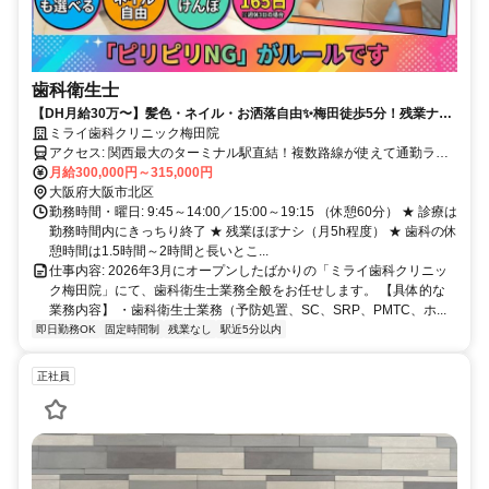
歯科衛生士
【DH月給30万〜】髪色・ネイル・お洒落自由✨梅田徒歩5分！残業ナシ
×朝礼・終礼ナシの「ピリピリNG」宣言✨人間関係の悩みを卒業できる
ミライ歯科クリニック梅田院
新しいクリニックです。
アクセス: 関西最大のターミナル駅直結！複数路線が使えて通勤ラク
ラクです✨ ・阪急電鉄「大阪梅田駅」より徒歩5分 ・Osaka
月給300,000円～315,000円
Metro（地下鉄）御堂筋線「梅田駅」より徒歩5分 ・JR各線「大阪
大阪府大阪市北区
駅」より徒歩5分 ・Osaka Metro（地下鉄）谷町線「東梅田駅」より
勤務時間・曜日: 9:45～14:00／15:00～19:15 （休憩60分） ★ 診療は
徒歩5分 ・Osaka Metro（地下鉄）四つ橋線「西梅田駅」より徒歩1分
勤務時間内にきっちり終了 ★ 残業ほぼナシ（月5h程度） ★ 歯科の休
・阪神電鉄「大阪梅田駅」より徒歩5分
憩時間は1.5時間～2時間と長いとこ...
仕事内容: 2026年3月にオープンしたばかりの「ミライ歯科クリニッ
ク梅田院」にて、歯科衛生士業務全般をお任せします。 【具体的な
業務内容】 ・歯科衛生士業務（予防処置、SC、SRP、PMTC、ホ...
即日勤務OK
固定時間制
残業なし
駅近5分以内
正社員