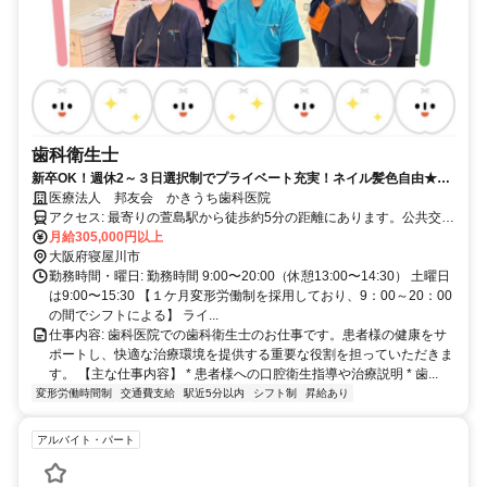
歯科衛生士
新卒OK！週休2～３日選択制でプライベート充実！ネイル髪色自由★昇
給•賞与あり！
医療法人 邦友会 かきうち歯科医院
アクセス: 最寄りの萱島駅から徒歩約5分の距離にあります。公共交通
機関をご利用の場合、京阪電車が便利です。詳しいアクセス方法につ
月給305,000円以上
いては、お問い合わせください。
大阪府寝屋川市
勤務時間・曜日: 勤務時間 9:00〜20:00（休憩13:00〜14:30） 土曜日
は9:00〜15:30 【１ケ月変形労働制を採用しており、9：00～20：00
の間でシフトによる】 ライ...
仕事内容: 歯科医院での歯科衛生士のお仕事です。患者様の健康をサ
ポートし、快適な治療環境を提供する重要な役割を担っていただきま
す。 【主な仕事内容】 * 患者様への口腔衛生指導や治療説明 * 歯...
変形労働時間制
交通費支給
駅近5分以内
シフト制
昇給あり
アルバイト・パート