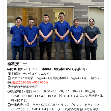
歯科技工士
年間休日数120日～130日 本町駅、堺筋本町駅から徒歩5分♪
本町通りデンタルクリニック
アクセス: 本町駅 徒歩3～4分 堺筋本町駅 徒歩3～4分 ～当院への
通勤（電車）時間の目安～ 梅田駅 4分 難波駅 4分 新大阪駅 11分
月給210,000円～500,000円
尼崎駅 14分 西宮駅 23分 堺駅 27分
大阪府大阪市中央区
勤務時間・曜日: 平日 10:00～13：00、14：30～21：00 土曜
10:00～13：00、14：30～19：00 上記に加えて30分の休憩時間が取
得可能です。
仕事内容: * 院内ラボ * CAD/CAM * クラウンブリッジ、セラミック、
インプラント、CAD/CAMオペレーター 未経験の方もOKの歯科技工