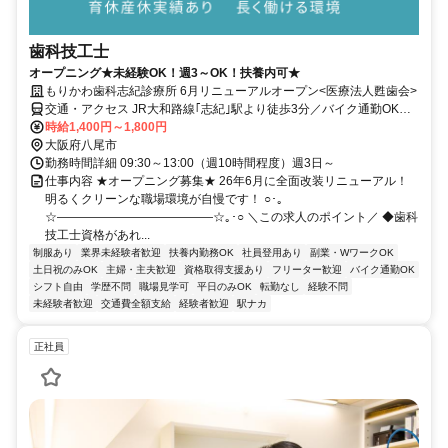
歯科技工士
オープニング★未経験OK！週3～OK！扶養内可★
もりかわ歯科志紀診療所 6月リニューアルオープン<医療法人甦歯会>
交通・アクセス JR大和路線｢志紀｣駅より徒歩3分／バイク通勤OK・
自転車通勤OK・車通勤OK（駐車場自己負担）【アクセス便利！】法
時給1,400円～1,800円
善寺駅21分 恩智駅23分 柏原（大阪府）駅25分 堅下駅26分 柏原南口
大阪府八尾市
駅32分 八尾駅32分 高安駅35分 安堂駅36分 八尾南駅40分
勤務時間詳細 09:30～13:00（週10時間程度）週3日～
仕事内容 ★オープニング募集★ 26年6月に全面改装リニューアル！
明るくクリーンな職場環境が自慢です！ ○･｡
☆―――――――――――――☆｡･○ ＼この求人のポイント／ ◆歯科
技工士資格があれ...
制服あり
業界未経験者歓迎
扶養内勤務OK
社員登用あり
副業・WワークOK
土日祝のみOK
主婦・主夫歓迎
資格取得支援あり
フリーター歓迎
バイク通勤OK
シフト自由
学歴不問
職場見学可
平日のみOK
転勤なし
経験不問
未経験者歓迎
交通費全額支給
経験者歓迎
駅ナカ
正社員