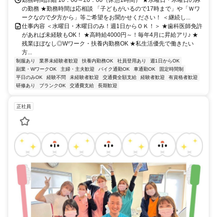
勤務時間詳細 10：00～20：00（休憩1時間） ★水曜日・木曜日のみ
の勤務 ★勤務時間は応相談 「子どもがいるので17時まで」や「Ｗワ
ークなので夕方から」等ご希望をお聞かせください！ ＜継続し...
仕事内容 ＜水曜日・木曜日のみ！週1日からＯＫ！＞ ★歯科医師免許
があれば未経験もOK！ ★高時給4000円～！毎年4月に昇給アリ♪ ★
残業ほぼなし◎Wワーク・扶養内勤務OK ★私生活優先で働きたい
方...
制服あり
業界未経験者歓迎
扶養内勤務OK
社員登用あり
週1日からOK
副業・WワークOK
主婦・主夫歓迎
バイク通勤OK
車通勤OK
固定時間制
平日のみOK
経験不問
未経験者歓迎
交通費全額支給
経験者歓迎
有資格者歓迎
研修あり
ブランクOK
交通費支給
長期歓迎
正社員