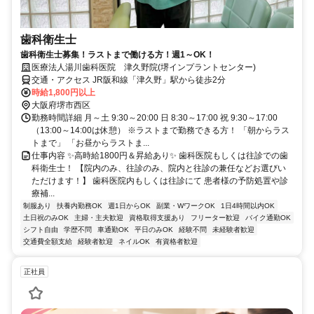
歯科衛生士
歯科衛生士募集！ラストまで働ける方！週1～OK！
医療法人湯川歯科医院 津久野院(堺インプラントセンター)
交通・アクセス JR阪和線「津久野」駅から徒歩2分
時給1,800円以上
大阪府堺市西区
勤務時間詳細 月～土 9:30～20:00 日 8:30～17:00 祝 9:30～17:00
（13:00～14:00は休憩） ※ラストまで勤務できる方！ 「朝からラス
トまで」 「お昼からラストま...
仕事内容 ✨高時給1800円＆昇給あり✨ 歯科医院もしくは往診での歯
科衛生士！ 【院内のみ、往診のみ、院内と往診の兼任などお選びい
ただけます！】 歯科医院内もしくは往診にて 患者様の予防処置や診
療補...
制服あり
扶養内勤務OK
週1日からOK
副業・WワークOK
1日4時間以内OK
土日祝のみOK
主婦・主夫歓迎
資格取得支援あり
フリーター歓迎
バイク通勤OK
シフト自由
学歴不問
車通勤OK
平日のみOK
経験不問
未経験者歓迎
交通費全額支給
経験者歓迎
ネイルOK
有資格者歓迎
正社員