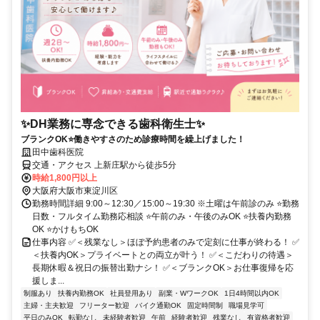
✨DH業務に専念できる歯科衛生士✨
ブランクOK⭐働きやすさのため診療時間を繰上げました！
田中歯科医院
交通・アクセス 上新庄駅から徒歩5分
時給1,800円以上
大阪府大阪市東淀川区
勤務時間詳細 9:00～12:30／15:00～19:30 ※土曜は午前診のみ ⭐勤務
日数・フルタイム勤務応相談 ⭐午前のみ・午後のみOK ⭐扶養内勤務
OK ⭐かけもちOK
仕事内容 ✅＜残業なし＞ほぼ予約患者のみで定刻に仕事が終わる！ ✅
＜扶養内OK＞プライベートとの両立が叶う！ ✅＜こだわりの待遇＞
長期休暇＆祝日の振替出勤ナシ！ ✅＜ブランクOK＞お仕事復帰を応
援しま...
制服あり
扶養内勤務OK
社員登用あり
副業・WワークOK
1日4時間以内OK
主婦・主夫歓迎
フリーター歓迎
バイク通勤OK
固定時間制
職場見学可
平日のみOK
転勤なし
未経験者歓迎
午前
経験者歓迎
残業なし
有資格者歓迎