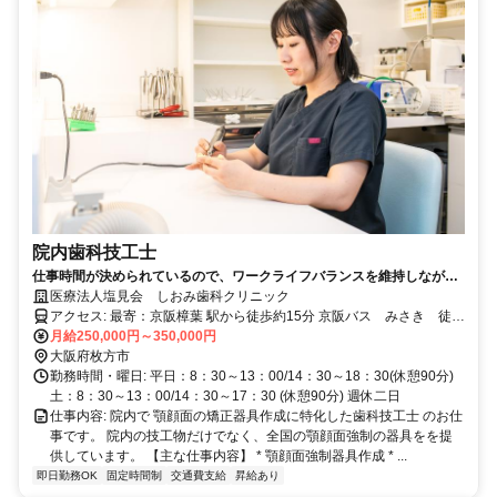
院内歯科技工士
仕事時間が決められているので、ワークライフバランスを維持しながら
仕事を楽しめます！
医療法人塩見会 しおみ歯科クリニック
アクセス: 最寄：京阪樟葉 駅から徒歩約15分 京阪バス みさき 徒歩
2分
月給250,000円～350,000円
大阪府枚方市
勤務時間・曜日: 平日：8：30～13：00/14：30～18：30(休憩90分)
土：8：30～13：00/14：30～17：30 (休憩90分) 週休二日
仕事内容: 院内で 顎顔面の矯正器具作成に特化した歯科技工士 のお仕
事です。 院内の技工物だけでなく、全国の顎顔面強制の器具をを提
供しています。 【主な仕事内容】 * 顎顔面強制器具作成 * ...
即日勤務OK
固定時間制
交通費支給
昇給あり