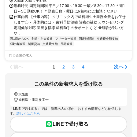
大阪府大阪市平野区
勤務時間 固定時間制 平日／17:00～19:30 土曜／8:30～17:30 ＊週1
日～5日勤務OK！ ＊勤務日数・曜日はお気軽にご相談ください
仕事内容 【仕事内容】 クリニック内で歯科衛生士業務全般をお任せ
します〇 ＜具体的には＞ 歯科予防治療 診療の補助 カウンセリング
定期健診対応 歯磨き指導 歯科助手のサポート など ❖経験が浅い方
や...
週1日からOK
主婦・主夫歓迎
フリーター歓迎
固定時間制
交通費全額支給
経験者歓迎
制服貸与
交通費支給
長期歓迎
同じ企業の求人
前へ
次へ
1
2
3
4
この条件の新着求人を受け取る
大阪府
歯科医・歯科技工士
「LINEで受け取る」では、新着求人のほか、おすすめ情報なども配信しま
す。
詳しくはこちら
LINEで受け取る