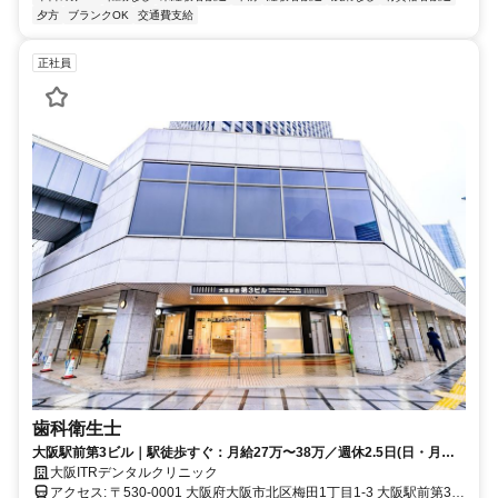
夕方
ブランクOK
交通費支給
正社員
歯科衛生士
大阪駅前第3ビル｜駅徒歩すぐ：月給27万〜38万／週休2.5日(日・月・
平日1日午前）／年間休日135日
大阪ITRデンタルクリニック
アクセス: 〒530-0001 大阪府大阪市北区梅田1丁目1-3 大阪駅前第3ビ