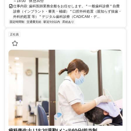
～18:00 休憩30分
仕事内容: 歯科医師業務全般をお任せします。 * 一般歯科診療 * 自費
診療（インプラント・審美・補綴） * 口腔外科処置（親知らず抜歯・
外科的処置 等） * デジタル歯科診療（CAD/CAM・デ...
固定時間制
交通費支給
駅近5分以内
昇給あり
正社員
歯科衛生士 | 18:30退勤|メンテ60分|担当制