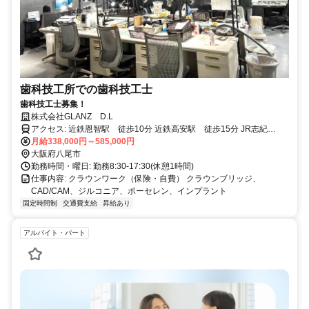
歯科技工所での歯科技工士
歯科技工士募集！
株式会社GLANZ D.L
アクセス: 近鉄恩智駅 徒歩10分 近鉄高安駅 徒歩15分 JR志紀
駅 徒歩20分
月給338,000円～585,000円
大阪府八尾市
勤務時間・曜日: 勤務8:30-17:30(休憩1時間)
仕事内容: クラウンワーク（保険・自費） クラウンブリッジ、
CAD/CAM、ジルコニア、ポーセレン、インプラント
固定時間制
交通費支給
昇給あり
アルバイト・パート