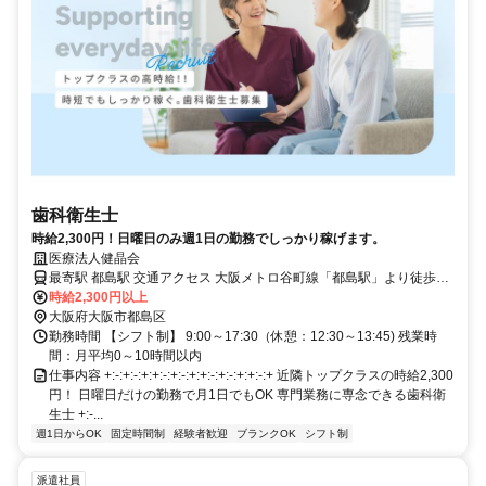
歯科衛生士
時給2,300円！日曜日のみ週1日の勤務でしっかり稼げます。
医療法人健晶会
最寄駅 都島駅 交通アクセス 大阪メトロ谷町線「都島駅」より徒歩13
分
時給2,300円以上
大阪府大阪市都島区
勤務時間 【シフト制】 9:00～17:30（休憩：12:30～13:45) 残業時
間：月平均0～10時間以内
仕事内容 +:-:+:-:+:+:-:+:-:+:+:-:+:-:+:+:-:+ 近隣トップクラスの時給2,300
円！ 日曜日だけの勤務で月1日でもOK 専門業務に専念できる歯科衛
生士 +:-...
週1日からOK
固定時間制
経験者歓迎
ブランクOK
シフト制
派遣社員