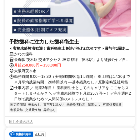
予防歯科に注力した歯科衛生士
＜実務未経験者歓迎！歯科衛生士免許があればOKです＞賞与年1回あり
／完全週休2日制
かわの歯科
最寄駅 茨木駅 交通アクセス JR京都線「茨木駅」より徒歩7分 ✓自転
車・バイク通勤OK
月給250,000円～350,000円
大阪府茨木市
勤務時間 9:00～18:30（実働8時間/休憩1.5時間） ※土曜は17:30まで
※月平均残業時間：20時間以内 ―基本残業なし／原則定時退社可能
仕事内容 ／ 開業3年目！ 歯科衛生士としてのキャリアを ここからス
タートしませんか？ ＼ ✅実務未経験でも月給25万円〜！ ✅完全週休2
日制で残業少なめ ✅人間関係のストレスなし！ ...
固定時間制
転勤なし
賞与年1回あり
未経験者歓迎
残業なし
有資格者歓迎
制服貸与
交通費支給
昇給あり
同じ企業の求人
正社員