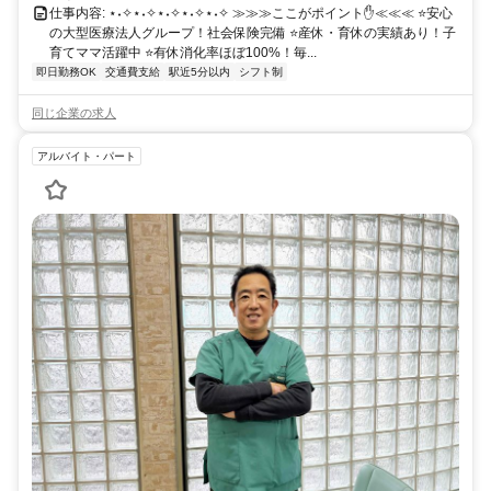
仕事内容: ⋆˖✧⋆˖✧⋆˖✧⋆˖✧⋆˖✧ ≫≫≫ここがポイント✋️≪≪≪ ⭐️安心
の大型医療法人グループ！社会保険完備 ⭐️産休・育休の実績あり！子
育てママ活躍中 ⭐️有休消化率ほぼ100%！毎...
即日勤務OK
交通費支給
駅近5分以内
シフト制
同じ企業の求人
アルバイト・パート