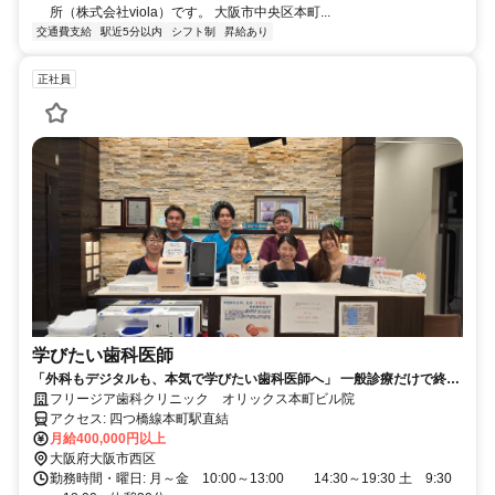
所（株式会社viola）です。 大阪市中央区本町...
交通費支給
駅近5分以内
シフト制
昇給あり
正社員
学びたい歯科医師
「外科もデジタルも、本気で学びたい歯科医師へ」 一般診療だけで終わ
らない、次のステージを目指せる歯科医院です。
フリージア歯科クリニック オリックス本町ビル院
アクセス: 四つ橋線本町駅直結
月給400,000円以上
大阪府大阪市西区
勤務時間・曜日: 月～金 10:00～13:00 14:30～19:30 土 9:30