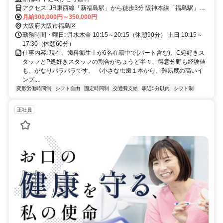
アクセス: JR東西線「新福島駅」から徒歩3分 阪神本線「福島駅」か
ら徒歩3分 京阪中之島線「中之島駅」から徒歩3分 JR大阪環状線「福
月給300,000円～350,000円
島駅」から徒歩9分
大阪府大阪市福島区
勤務時間・曜日: 月水木金 10:15～20:15（休憩90分） 土日 10:15～
17:30（休憩60分）
仕事内容: 現在、歯科衛生士が6名在籍中で(パート含む)、C処好きス
タッフとP処好きスタッフの割合がちょうど半々、得意分野も経験値
も、かなりバラバラです。 《小さな虫歯１本から、難易度の高いイ
ンプ...
変形労働時間制
シフト自由
固定時間制
交通費支給
駅近5分以内
シフト制
正社員