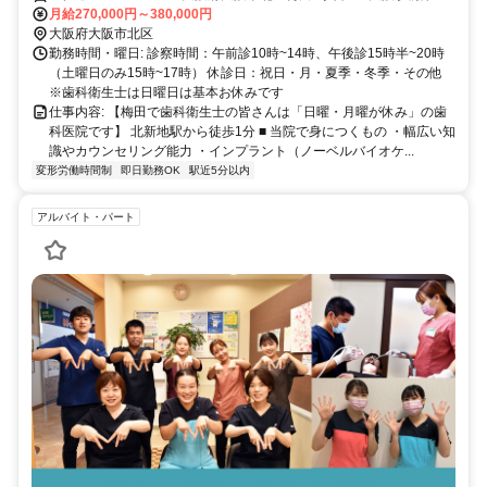
ル1階（南側・2号線沿い） JR東西線「北新地駅」東改札口より 徒歩
月給270,000円～380,000円
1分 Osaka Metro 谷町線「東梅田駅」より 徒歩3分 Osaka Metro 四つ
大阪府大阪市北区
橋線「西梅田駅」より 徒歩3分 阪神「大阪梅田駅」より 徒歩3分
勤務時間・曜日: 診察時間：午前診10時~14時、午後診15時半~20時
JR「大阪駅」より 徒歩4分 Osaka Metro 御堂筋線「梅田駅」より 徒
（土曜日のみ15時~17時） 休診日：祝日・月・夏季・冬季・その他
歩5分 阪急「大阪梅田駅」より 徒歩7分 ※雨の日も地下街のディアモ
※歯科衛生士は日曜日は基本お休みです
ールを通れば傘いらずです。 ※梅田・北新地・淀屋橋・本町からは
仕事内容: 【梅田で歯科衛生士の皆さんは「日曜・月曜が休み」の歯
もちろん、京都・神戸・奈良からも通いやすい立地。
科医院です】 北新地駅から徒歩1分 ■ 当院で身につくもの ・幅広い知
識やカウンセリング能力 ・インプラント（ノーベルバイオケ...
変形労働時間制
即日勤務OK
駅近5分以内
アルバイト・パート