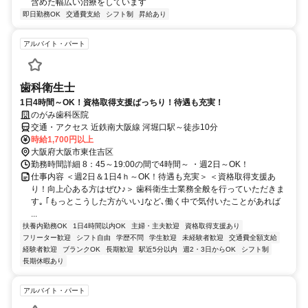
含めた幅広い治療をしています
即日勤務OK
交通費支給
シフト制
昇給あり
アルバイト・パート
歯科衛生士
1日4時間～OK！資格取得支援ばっちり！待遇も充実！
のがみ歯科医院
交通・アクセス 近鉄南大阪線 河堀口駅～徒歩10分
時給1,700円以上
大阪府大阪市東住吉区
勤務時間詳細 8：45～19:00の間で4時間～ ・週2日～OK！
仕事内容 ＜週2日＆1日4ｈ～OK！待遇も充実＞ ＜資格取得支援あ
り！向上心ある方はぜひ♪＞ 歯科衛生士業務全般を行っていただきま
す｡ ｢もっとこうした方がいい｣など､働く中で気付いたことがあれば
...
扶養内勤務OK
1日4時間以内OK
主婦・主夫歓迎
資格取得支援あり
フリーター歓迎
シフト自由
学歴不問
学生歓迎
未経験者歓迎
交通費全額支給
経験者歓迎
ブランクOK
長期歓迎
駅近5分以内
週2・3日からOK
シフト制
長期休暇あり
アルバイト・パート