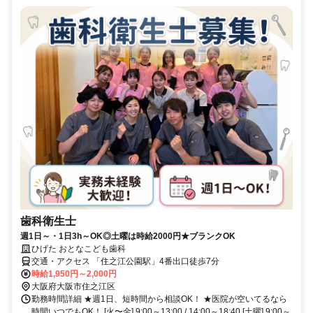
歯科衛生士
週1日～・1日3h～OK◎土曜は時給2000円★ブランクOK
ひげた おとなこども歯科
交通・アクセス 「住之江公園駅」4番出口徒歩7分
時給1,950円～2,000円
大阪府大阪市住之江区
勤務時間詳細 ★週1日、短時間から相談OK！ ★医院が空いてるなら
時間いつでもOK！ [火〜金] 9:00～13:00 / 14:00～18:40 [土曜] 9:00～