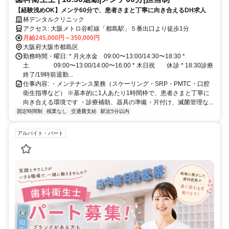
【経験浅めOK】メンテ60分で、患者さまと丁寧に向き合えるDH求人
林デンタルクリニック
アクセス: 大阪メトロ谷町線「都島駅」５番出口より徒歩1分
月給245,000円～350,000円
大阪府大阪市都島区
勤務時間・曜日: * 月火水金 09:00〜13:00/14:30〜18:30 *
土 09:00〜13:00/14:00〜16:00 * 木日祝 休診 * 18:30診療
終了/19時前退勤...
仕事内容: ・メンテナンス業務（スケーリング・SRP・PMTC・口腔
衛生指導など） ※基本的に1人あたり1時間枠で、患者さまと丁寧に
向き合える環境です ・診療補助、器具の準備・片付け、滅菌管理な...
固定時間制
残業なし
交通費支給
駅近5分以内
アルバイト・パート