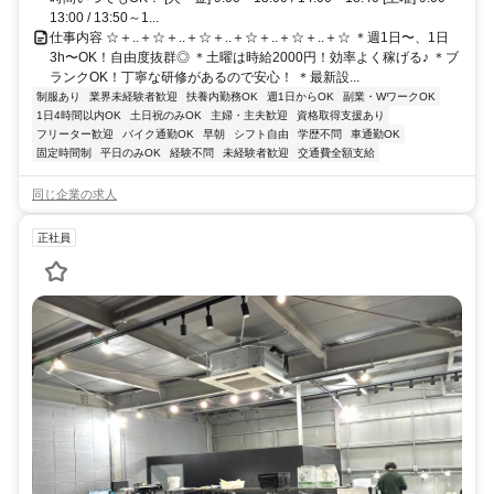
13:00 / 13:50～1...
仕事内容 ☆＋..＋☆＋..＋☆＋..＋☆＋..＋☆＋..＋☆ ＊週1日〜、1日
3h〜OK！自由度抜群◎ ＊土曜は時給2000円！効率よく稼げる♪ ＊ブ
ランクOK！丁寧な研修があるので安心！ ＊最新設...
制服あり
業界未経験者歓迎
扶養内勤務OK
週1日からOK
副業・WワークOK
1日4時間以内OK
土日祝のみOK
主婦・主夫歓迎
資格取得支援あり
フリーター歓迎
バイク通勤OK
早朝
シフト自由
学歴不問
車通勤OK
固定時間制
平日のみOK
経験不問
未経験者歓迎
交通費全額支給
同じ企業の求人
正社員