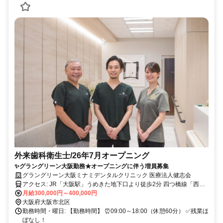
外来歯科衛生士/26年7月オープニング
✨グラングリーン大阪勤務★オープニングに伴う増員募集
グラングリーン大阪ミナミデンタルクリニック 医療法人健志会
アクセス: JR「大阪駅」うめきた地下口より徒歩2分 四つ橋線「西梅
田駅」より徒歩7分
月給300,000円～400,000円
大阪府大阪市北区
勤務時間・曜日: 【勤務時間】 ⏰09:00～18:00（休憩60分） ✅残業ほ
ぼなし！