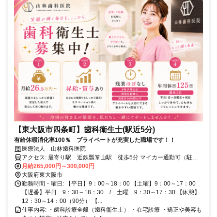
【東大阪市四条町】歯科衛生士(駅近5分)
有給休暇消化率100％ プライベートが充実した職場です！！
医療法人 山林歯科医院
アクセス: 最寄り駅 近鉄瓢箪山駅 徒歩5分 マイカー通勤可（駐車
場有） 交通費全額支給
月給265,000円～300,000円
大阪府東大阪市
勤務時間・曜日: 【平日】9：00～18：00 【土曜】9：00～17：00
【遅番】平日 9：30～18：30 / 土曜 9：30～17：30 【休憩】
12：30～14：00（90分） 【...
仕事内容: ・歯科診療全般（歯科衛生士） ・在宅診療 ・矯正や美容も