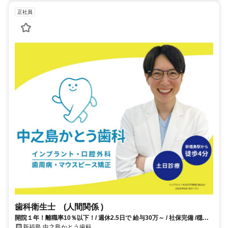
正社員
歯科衛生士 (人間関係 )
開院１年！離職率10％以下！/ 週休2.5日で 給与30万～ / 社保完備 /穏や
かな患者さん層で、やりがいのあるクリニック！
新福島 中之島かとう歯科