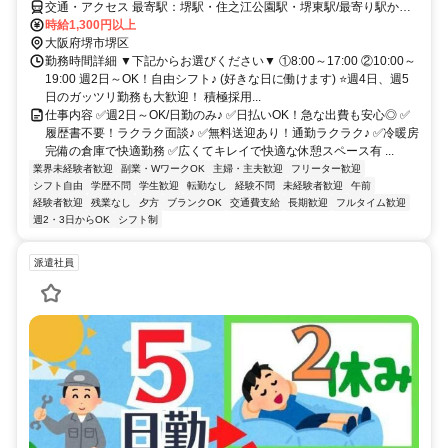
交通・アクセス 最寄駅：堺駅・住之江公園駅・堺東駅/最寄り駅から
無料送迎あり(応相談)
時給1,300円以上
大阪府堺市堺区
勤務時間詳細 ▼下記からお選びください▼ ①8:00～17:00 ②10:00～
19:00 週2日～OK！自由シフト♪ (好きな日に働けます) ⭐週4日、週5
日のガッツリ勤務も大歓迎！ 積極採用...
仕事内容 ✅週2日～OK/日勤のみ♪ ✅日払いOK！急な出費も安心◎ ✅
履歴書不要！ラクラク面談♪ ✅無料送迎あり！通勤ラクラク♪ ✅冷暖房
完備の倉庫で快適勤務 ✅広くてキレイで快適な休憩スペース有 ...
業界未経験者歓迎
副業・WワークOK
主婦・主夫歓迎
フリーター歓迎
シフト自由
学歴不問
学生歓迎
転勤なし
経験不問
未経験者歓迎
午前
経験者歓迎
残業なし
夕方
ブランクOK
交通費支給
長期歓迎
フルタイム歓迎
週2・3日からOK
シフト制
派遣社員