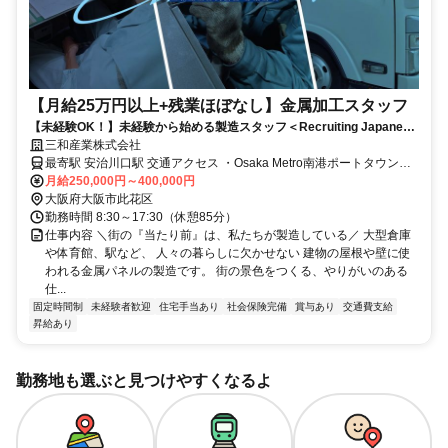
【月給25万円以上+残業ほぼなし】金属加工スタッフ
【未経験OK！】未経験から始める製造スタッフ＜Recruiting Japanese
only＞
三和産業株式会社
最寄駅 安治川口駅 交通アクセス ・Osaka Metro南港ポートタウン線
月給250,000円～400,000円
「南港東駅」より徒歩7分 ・自転車／原付通勤OK（駐輪場あり）
大阪府大阪市此花区
勤務時間 8:30～17:30（休憩85分）
仕事内容 ＼街の『当たり前』は、私たちが製造している／ 大型倉庫
や体育館、駅など、 人々の暮らしに欠かせない 建物の屋根や壁に使
われる金属パネルの製造です。 街の景色をつくる、やりがいのある
仕...
固定時間制
未経験者歓迎
住宅手当あり
社会保険完備
賞与あり
交通費支給
昇給あり
勤務地も選ぶと見つけやすくなるよ