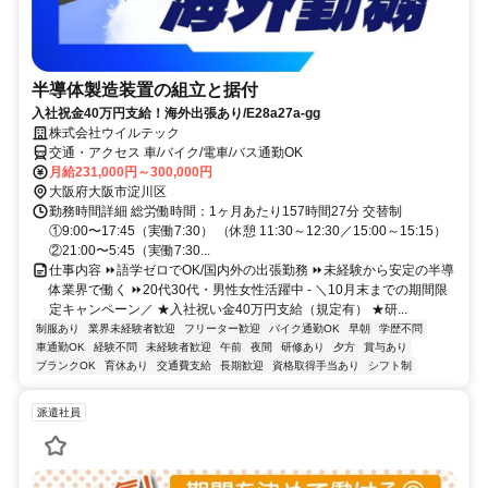
半導体製造装置の組立と据付
入社祝金40万円支給！海外出張あり/E28a27a-gg
株式会社ウイルテック
交通・アクセス 車/バイク/電車/バス通勤OK
月給231,000円～300,000円
大阪府大阪市淀川区
勤務時間詳細 総労働時間：1ヶ月あたり157時間27分 交替制
①9:00〜17:45（実働7:30） （休憩 11:30～12:30／15:00～15:15）
②21:00〜5:45（実働7:30...
仕事内容 ⏩語学ゼロでOK/国内外の出張勤務 ⏩未経験から安定の半導
体業界で働く ⏩20代30代・男性女性活躍中 - ＼10月末までの期間限
定キャンペーン／ ★入社祝い金40万円支給（規定有） ★研...
制服あり
業界未経験者歓迎
フリーター歓迎
バイク通勤OK
早朝
学歴不問
車通勤OK
経験不問
未経験者歓迎
午前
夜間
研修あり
夕方
賞与あり
ブランクOK
育休あり
交通費支給
長期歓迎
資格取得手当あり
シフト制
派遣社員