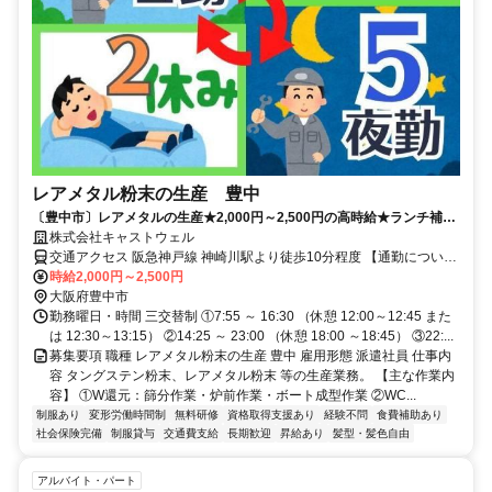
レアメタル粉末の生産 豊中
〔豊中市〕レアメタルの生産★2,000円～2,500円の高時給★ランチ補助
あり★資格取得費用会社負担
株式会社キャストウェル
交通アクセス 阪急神戸線 神崎川駅より徒歩10分程度 【通勤につい
て】 バイク・自転車通勤OK （マイカー通勤 不可）
時給2,000円～2,500円
大阪府豊中市
勤務曜日・時間 三交替制 ①7:55 ～ 16:30 （休憩 12:00～12:45 また
は 12:30～13:15） ②14:25 ～ 23:00 （休憩 18:00 ～18:45） ③22:...
募集要項 職種 レアメタル粉末の生産 豊中 雇用形態 派遣社員 仕事内
容 タングステン粉末、レアメタル粉末 等の生産業務。 【主な作業内
容】 ①W還元：篩分作業・炉前作業・ボート成型作業 ②WC...
制服あり
変形労働時間制
無料研修
資格取得支援あり
経験不問
食費補助あり
社会保険完備
制服貸与
交通費支給
長期歓迎
昇給あり
髪型・髪色自由
アルバイト・パート