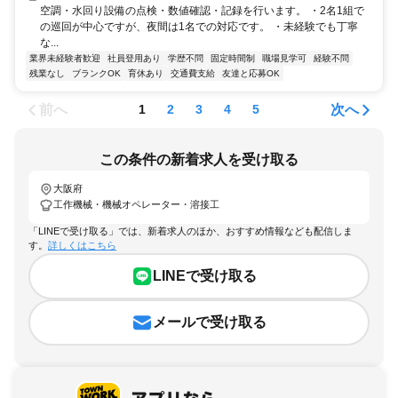
空調・水回り設備の点検・数値確認・記録を行います。 ・2名1組で
の巡回が中心ですが、夜間は1名での対応です。 ・未経験でも丁寧
な...
業界未経験者歓迎
社員登用あり
学歴不問
固定時間制
職場見学可
経験不問
残業なし
ブランクOK
育休あり
交通費支給
友達と応募OK
前へ
次へ
1
2
3
4
5
この条件の新着求人を受け取る
大阪府
工作機械・機械オペレーター・溶接工
「LINEで受け取る」では、新着求人のほか、おすすめ情報なども配信しま
す。
詳しくはこちら
LINEで受け取る
メールで受け取る