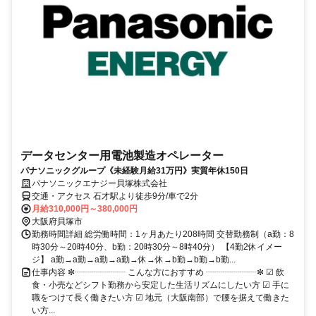
データセンター用電池製造オペレーター
パナソニックグループ《未経験月給31万円》実質年休150日
パナソニックエナジー貝塚株式会社
交通・アクセス 石才駅より徒歩9分/車で2分
月給310,000円～380,000円
大阪府貝塚市
勤務時間詳細 総労働時間：1ヶ月あたり208時間 交替勤務制（a勤：8
時30分～20時40分、b勤：20時30分～8時40分） 【4勤2休イメー
ジ】 a勤→a勤→a勤→a勤→休→休→b勤→b勤→b勤...
仕事内容 ✼┈┈┈┈┈┈ こんな方におすすめ ┈┈┈┈┈┈✼ ☑ 飲
食・小売などシフト勤務から安定した生活リズムにしたい方 ☑ 手に
職をつけて長く働きたい方 ☑ 地元（大阪南部）で腰を据えて働きた
い方...