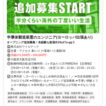
半導体製造装置のエンジニア(ヨーロッパ出張あり)
オープニング追加募集！未経験も歓迎/E28a27a-gg-3
株式会社ウイルテック
交通・アクセス 車/バイク/電車/バス通勤OK
月給231,000円～300,000円
大阪府大阪市淀川区
勤務時間詳細 総労働時間：1ヶ月あたり157時間28分 【交替制】
①9:00〜17:45（実働7:30） （休憩 11:30～12:30／15:00～15:15）
②21:00〜5:45（実働7...
仕事内容 ＼ヨーロッパをはじめ海外出張あり！／ ⏩完全未経験×語学
力ゼロでもOK ⏩同期がいるオープニング追加募集 ⏩手厚い研修とフ
ォロー体制あり ⏩初年度から月収53万円以上が可能 ⏩今なら”入社
祝...
業界未経験者歓迎
フリーター歓迎
バイク通勤OK
早朝
学歴不問
車通勤OK
経験不問
未経験者歓迎
午前
経験者歓迎
夜間
有資格者歓迎
研修あり
夕方
賞与あり
ブランクOK
育休あり
交通費支給
長期歓迎
資格取得手当あり