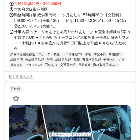
月給231,000円～300,000円
大阪府大阪市淀川区
勤務時間詳細 総労働時間：1ヶ月あたり157時間28分 【交替制】
①9:00〜17:45（実働7:30） （休憩 11:30～12:30／15:00～15:15）
②21:00〜5:45（実働7...
仕事内容 ＼アメリカをはじめ海外出張あり！／ ⏩完全未経験×語学力
ゼロでもOK ⏩同期がいるオープニング追加募集 ⏩手厚い研修とフォ
ロー体制あり ⏩初年度から月収53万円以上が可能 ⏩今なら”入社祝
金...
業界未経験者歓迎
フリーター歓迎
バイク通勤OK
早朝
学歴不問
車通勤OK
経験不問
未経験者歓迎
午前
経験者歓迎
夜間
有資格者歓迎
研修あり
夕方
賞与あり
ブランクOK
育休あり
交通費支給
長期歓迎
資格取得手当あり
同じ企業の求人
正社員