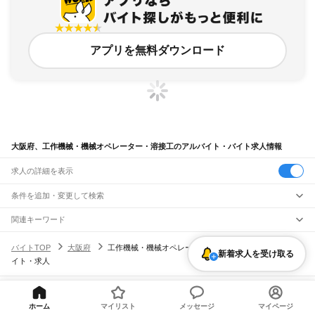
アプリを無料ダウンロード
大阪府、工作機械・機械オペレーター・溶接工のアルバイト・バイト求人情報
求人の詳細を表示
条件を追加・変更して検索
市区町村を追加・変更
関連キーワード
大阪府 製造・工場 工作機械・機械オペレーター・溶接工 半導体
大阪府
駅を追加・変更
バイトTOP
大阪府
工作機械・機械オペレーター・溶接工のアルバイト・バ
大阪府 製造・工場 工作機械・機械オペレーター・溶接工 クリーンルーム
大阪府
すべて
新着求人を受け取る
イト・求人
大阪府 製造・工場 工作機械・機械オペレーター・溶接工 派遣社員 半導体
大阪市
すべて
職種を追加・変更
JR京都線
大阪府 製造・工場 機械工
大阪府 製造・工場 組立・加工 作業スタッフ
都島区
福島区
此花区
西区
港区
大正区
天王寺区
浪速区
西淀川区
東淀川区
東成区
島本駅
高槻駅
摂津富田駅
JR総持寺駅
茨木駅
千里丘駅
岸辺駅
吹田駅
東淀川駅
飲食・フードサービス
生野区
旭区
城東区
阿倍野区
住吉区
東住吉区
西成区
淀川区
鶴見区
住之江区
特徴を追加・変更
新大阪駅
大阪駅
飲食・フードサービス
平野区
北区
中央区
すべて
ヘルプ・お問い合わせ
サイトマップ
利用規約・プライバシーポリシー
ホーム
マイリスト
メッセージ
マイページ
ホールスタッフ
キッチンスタッフ
皿洗い・洗い場
精肉・鮮魚加工
給食調理
人気
[企業]求人広告の掲載相談
JR神戸線(大阪～神戸)
堺市
すべて