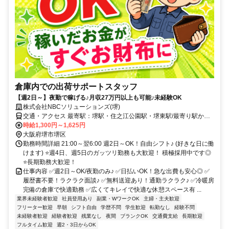
倉庫内での出荷サポートスタッフ
【週2日～】夜勤で稼げる♪月収27万円以上も可能♪未経験OK
株式会社NBCソリューションズ(堺)
交通・アクセス 最寄駅：堺駅・住之江公園駅・堺東駅/最寄り駅から
無料送迎あり(応相談)
時給1,300円～1,625円
大阪府堺市堺区
勤務時間詳細 21:00～翌6:00 週2日～OK！自由シフト♪ (好きな日に働
けます) ⭐週4日、週5日のガッツリ勤務も大歓迎！ 積極採用中です◎
⭐長期勤務大歓迎！
仕事内容 ✅週2日～OK/夜勤のみ♪ ✅日払いOK！急な出費も安心◎ ✅
履歴書不要！ラクラク面談♪ ✅無料送迎あり！通勤ラクラク♪ ✅冷暖房
完備の倉庫で快適勤務 ✅広くてキレイで快適な休憩スペース有 ...
業界未経験者歓迎
社員登用あり
副業・WワークOK
主婦・主夫歓迎
フリーター歓迎
早朝
シフト自由
学歴不問
学生歓迎
転勤なし
経験不問
未経験者歓迎
経験者歓迎
残業なし
夜間
ブランクOK
交通費支給
長期歓迎
フルタイム歓迎
週2・3日からOK