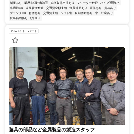
制服あり
業界未経験者歓迎
資格取得支援あり
フリーター歓迎
バイク通勤OK
車通勤OK
未経験者歓迎
交通費全額支給
食費補助あり
研修あり
賞与あり
ブランクOK
育休あり
交通費支給
シフト制
長期休暇あり
寮・社宅あり
食事補助あり
ひげOK
アルバイト・パート
遊具の部品など金属製品の製造スタッフ