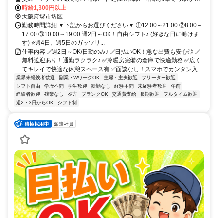
無料送迎あり(応相談)
時給1,300円以上
大阪府堺市堺区
勤務時間詳細 ▼下記からお選びください▼ ①12:00～21:00 ②8:00～
17:00 ③10:00～19:00 週2日～OK！自由シフト♪ (好きな日に働けま
す) ⭐週4日、週5日のガッツリ...
仕事内容 ✅週2日～OK/日勤のみ♪ ✅日払いOK！急な出費も安心◎ ✅
無料送迎あり！通勤ラクラク♪ ✅冷暖房完備の倉庫で快適勤務 ✅広く
てキレイで快適な休憩スペース有 ✅面談なし！スマホでカンタン入...
業界未経験者歓迎
副業・WワークOK
主婦・主夫歓迎
フリーター歓迎
シフト自由
学歴不問
学生歓迎
転勤なし
経験不問
未経験者歓迎
午前
経験者歓迎
残業なし
夕方
ブランクOK
交通費支給
長期歓迎
フルタイム歓迎
週2・3日からOK
シフト制
派遣社員