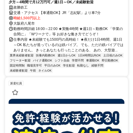
夕方～4時間で月12万円可／週1日～OK／未経験歓迎
政勝鉄工
交通・アクセス 【車通勤OK】JR「志紀駅」より車7分
時給1,500円以上
大阪府八尾市
勤務時間詳細 18:00～22:00 ★実働4時間 ★週1日～勤務OK 「学業の
合間に」「Wワークで」等 お好きな働き方でどうぞ！
仕事内容 ★未経験でも1500円の高時給！ ★夜だけ1日4時間、週1日
～OK 私たちが造っているのは鉄パイプ。 でも、ただの鉄パイプでは
ありません。 きっとあなたも行ったことのある、 あの、大型遊...
業界未経験者歓迎
扶養内勤務OK
週1日からOK
1日4時間以内OK
土日祝のみOK
フリーター歓迎
バイク通勤OK
シフト自由
学歴不問
車通勤OK
即日勤務OK
固定時間制
職場見学可
平日のみOK
学生歓迎
転勤なし
経験不問
未経験者歓迎
午前
ネイルOK
派遣社員