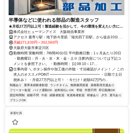
半導体などに使われる部品の製造スタッフ
★月収27万円以上可！製造経験を活かして、今の環境を変えたい方に！
★今回入社で総額42万円の手当を別途支給！
株式会社ヒューマンアイズ 大阪統括事業所
アクセス 最寄り駅：地下鉄今里筋「瑞光四丁目駅」から徒歩10分 阪
急京都線「上新庄」から徒歩10分 JRおおさか東線「淡路」から徒歩
月給271,630円～302,560円
15分 大阪市営バス：系統11・93「東淀川区役所前」から徒歩5分 系
大阪府大阪市東淀川区
統95「豊新四丁目」から徒歩10分系統37「豊新二丁目」から徒歩10
勤務時間 実働時間：7時間40分/日 平均勤務日数：1ヶ月あたり20日
分 ◎自転車通勤OK
・勤務曜日：月・火・水・木・金・土※ 注釈内容については下記コ
メントを参照下さい。 ・勤務時間： [1] 08:10～17:...
仕事内容 ＼ ボタン操作や加工後の外観・寸法確認がメイン！ ／ この
求人のオススメPOINT ━━━━━━━━━━━━━━ ・日勤で土日
祝休み！ ・月収27万円以上可！ ・今だけ！総額42万円の...
制服あり
業界未経験者歓迎
ランチタイム
無期雇用派遣
資格取得支援あり
フリーター歓迎
バイク通勤OK
給料前払いOK
早朝
学歴不問
即日勤務OK
固定時間制
経験不問
午前
経験者歓迎
有資格者歓迎
研修あり
夕方
賞与あり
ブランクOK
派遣社員