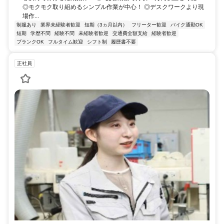
◎モクモク取り組めるシンプル作業が中心！ ◎デスクワークより現
場作...
制服あり
業界未経験者歓迎
短期（3ヵ月以内）
フリーター歓迎
バイク通勤OK
短期
学歴不問
経験不問
未経験者歓迎
交通費全額支給
経験者歓迎
ブランクOK
フルタイム歓迎
シフト制
履歴書不要
正社員