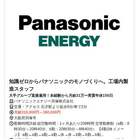
知識ゼロからパナソニックのモノづくりへ。工場内製
造スタッフ
大手グループ直接雇用！未経験から月給31万〜実質年休150日
パナソニックエナジー貝塚株式会社
交通・アクセス 石才駅より徒歩9分/車で2分
月給310,000円～380,000円
大阪府貝塚市
勤務時間詳細 総労働時間：1ヶ月あたり208時間 交替勤務制（a勤：8
時30分～20時40分、b勤：20時30分～8時40分） 【4勤2休イメー
ジ】 a勤→a勤→a勤→a勤→休→休→b勤→b勤→b勤...