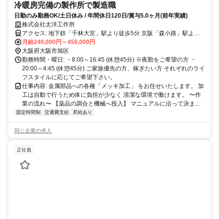
冷暖房完備の製作所で製造職
日勤のみ勤務OK/土日休み / 年間休日120日/賞与5.0ヶ月(前年実績)
株式会社太洋工作所
アクセス: 地下鉄「千林大宮」駅より徒歩5分 京阪「森小路」駅より
徒歩5分
月給240,000円～450,000円
大阪府大阪市旭区
勤務時間・曜日: ・8:00～16:45 (休憩45分) ※夜勤をご希望の方 ・
20:00～4:45 (休憩45分) ご家族優先の方、稼ぎたい方 それぞれのライ
フスタイルに応じてご希望下さい。
仕事内容: 金属部品への各種「メッキ加工」 をお任せいたします。 加
工は自動で行うため体に負担が少なく 清潔な環境で働けます。 〜作
業の流れ〜 【薬品の調合と機械へ投入】 マニュアルに沿って決ま...
固定時間制
交通費支給
昇給あり
同じ企業の求人
正社員