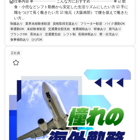
仕事内容 ✼┈┈┈┈┈┈ こんな方におすすめ ┈┈┈┈┈┈✼ ☑ 飲
食・小売などシフト勤務から安定した生活リズムにしたい方 ☑ 手に
職をつけて長く働きたい方 ☑ 地元（大阪南部）で腰を据えて働きた
い方...
制服あり
業界未経験者歓迎
資格取得支援あり
フリーター歓迎
バイク通勤OK
車通勤OK
未経験者歓迎
交通費全額支給
食費補助あり
研修あり
賞与あり
ブランクOK
育休あり
交通費支給
シフト制
長期休暇あり
寮・社宅あり
食事補助あり
ひげOK
正社員