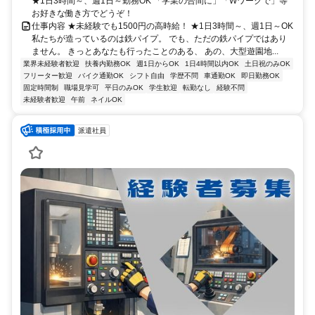
★1日3時間～、週1日～勤務OK 「学業の合間に」「Wワークで」等
お好きな働き方でどうぞ！
仕事内容 ★未経験でも1500円の高時給！ ★1日3時間～、週1日～OK
私たちが造っているのは鉄パイプ。 でも、ただの鉄パイプではあり
ません。 きっとあなたも行ったことのある、 あの、大型遊園地...
業界未経験者歓迎
扶養内勤務OK
週1日からOK
1日4時間以内OK
土日祝のみOK
フリーター歓迎
バイク通勤OK
シフト自由
学歴不問
車通勤OK
即日勤務OK
固定時間制
職場見学可
平日のみOK
学生歓迎
転勤なし
経験不問
未経験者歓迎
午前
ネイルOK
派遣社員