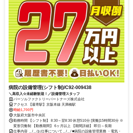
病院の設備管理(シフト制)/C92-009438
＼高収入☆未経験歓迎！／設備管理スタッフ
パーソルファクトリーパートナーズ株式会社
アクセス 【最寄駅】京阪本線 天満橋駅
時給1,700円
大阪府大阪市中央区
勤務時間 【シフト制】 8:30～翌8:30 休憩510分 [実働]15時間30分 ※
変形労働制 【勤務期間】 6ヶ月以上 【期間詳細】 即日～長期
仕事内容 ＿/＿/お仕事について＿/＿/ ■病院の設備管理業務 ・電気・