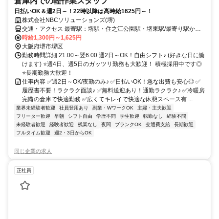
倉庫内での軽作業スタッフ
日払いOK＆週2日～！22時以降は高時給1625円～！
株式会社NBCソリューションズ(堺)
交通・アクセス 最寄駅：堺駅・住之江公園駅・堺東駅/最寄り駅から
無料送迎あり(応相談)
時給1,300円～1,625円
大阪府堺市堺区
勤務時間詳細 21:00～翌6:00 週2日～OK！自由シフト♪ (好きな日に働
けます) ⭐週4日、週5日のガッツリ勤務も大歓迎！ 積極採用中です◎
⭐長期勤務大歓迎！
仕事内容 ✅週2日～OK/夜勤のみ♪ ✅日払いOK！急な出費も安心◎ ✅
履歴書不要！ラクラク面談♪ ✅無料送迎あり！通勤ラクラク♪ ✅冷暖房
完備の倉庫で快適勤務 ✅広くてキレイで快適な休憩スペース有 ...
業界未経験者歓迎
社員登用あり
副業・WワークOK
主婦・主夫歓迎
フリーター歓迎
早朝
シフト自由
学歴不問
学生歓迎
転勤なし
経験不問
未経験者歓迎
経験者歓迎
残業なし
夜間
ブランクOK
交通費支給
長期歓迎
フルタイム歓迎
週2・3日からOK
同じ企業の求人
正社員