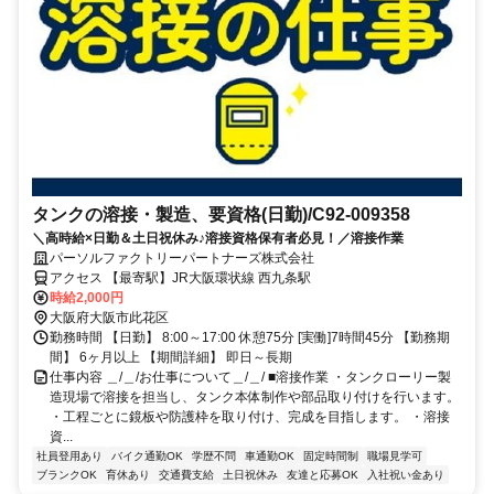
タンクの溶接・製造、要資格(日勤)/C92-009358
＼高時給×日勤＆土日祝休み♪溶接資格保有者必見！／溶接作業
パーソルファクトリーパートナーズ株式会社
アクセス 【最寄駅】JR大阪環状線 西九条駅
時給2,000円
大阪府大阪市此花区
勤務時間 【日勤】 8:00～17:00 休憩75分 [実働]7時間45分 【勤務期
間】 6ヶ月以上 【期間詳細】 即日～長期
仕事内容 ＿/＿/お仕事について＿/＿/ ■溶接作業 ・タンクローリー製
造現場で溶接を担当し、タンク本体制作や部品取り付けを行います。
・工程ごとに鏡板や防護枠を取り付け、完成を目指します。 ・溶接
資...
社員登用あり
バイク通勤OK
学歴不問
車通勤OK
固定時間制
職場見学可
ブランクOK
育休あり
交通費支給
土日祝休み
友達と応募OK
入社祝い金あり