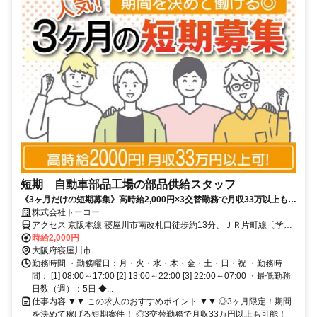
短期 自動車部品工場の部品供給スタッフ
《3ヶ月だけの短期募集》高時給2,000円×3交替勤務で月収33万以上も可
能！部品を手順通りにセットしていくシンプル作業が中心◎
株式会社トーコー
アクセス 京阪本線 寝屋川市南改札口徒歩約13分、ＪＲ片町線〔学研
都市線〕 忍ヶ丘東口徒歩約40分、ＪＲ片町線〔学研都市線〕/ＪＲ福
時給2,000円
知山線〔宝塚線〕 四条畷西口徒歩約56分 京阪「寝屋川市」駅より徒
大阪府寝屋川市
歩15分 ★バイク＆自転車通勤OK
勤務時間 ・勤務曜日：月・火・水・木・金・土・日・祝 ・勤務時
間： [1] 08:00～17:00 [2] 13:00～22:00 [3] 22:00～07:00 ・最低勤務
日数（週）：5日 ◆...
仕事内容 ▼▼ この求人のおすすめポイント ▼▼ ◎3ヶ月限定！期間
を決めて稼げる短期案件！ ◎3交替勤務で月収33万円以上も可能！