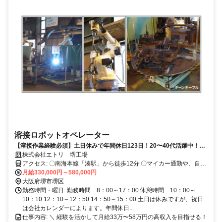
溶接ロボットオペレーター
【溶接作業経験必須】土日休みで年間休日123日！20〜40代活躍中！賞
与・昇給1回あり
株式会社エトリ 堺工場
アクセス: 〇南海本線「湊駅」から徒歩12分 〇マイカー通勤や、自転
車、バイク通勤も可能です（駐車場や駐輪場の利用は無料です）
月給330,000円～580,000円
大阪府堺市堺区
勤務時間・曜日: 勤務時間 8：00～17：00 休憩時間 10：00～
10：10 12：10～12：50 14：50～15：00 土日は休みですが、祝日
は会社カレンダーによります。年間休日...
仕事内容: ＼ 経験を活かして月給33万〜58万円の高収入を目指せる！