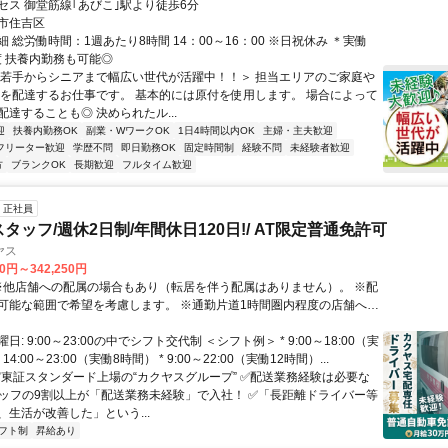
セス 御堂筋線｢あびこ｣駅より徒歩6分
市住吉区
 総労働時間：1週あたり8時間 14：00～16：00 ※日祝休み ＊実働
度 扶養内勤務も可能◎
＜若手からシニアまで幅広い世代が活躍中！！＞ 担当エリアのご家庭や
刊を配達するお仕事です。 基本的には原付を使用します。 場合によって
達することも◎ 決められたル...
迎
扶養内勤務OK
副業・WワークOK
1日4時間以内OK
主婦・主夫歓迎
フリーター歓迎
学歴不問
即日勤務OK
固定時間制
経験不問
未経験者歓迎
方
ブランクOK
長期歓迎
フルタイム歓迎
正社員
タッフ/週休2日制/年間休日120日!/ AT限定普通免許可
クヤス
50円～342,250円
囲で希望を考慮します。 ※通勤片道1時間圏内程度の店舗への
配属を予定しています。 ＝＝＝＝＝＝＝＝＝＝＝＝＝＝＝＝＝＝＝＝＝
: 9:00～23:00の中でシフト交代制 ＜シフト例＞ * 9:00～18:00（実
14:00～23:00（実働8時間） * 9:00～22:00（実働12時間）...
 ✅東証スタンダード上場の“カクヤスグループ” ✅配送業務経験は必要な
タッフの9割以上が「配送業務未経験」で入社！ ✅「長距離ドライバー等
、生活が改善した」という...
フト制
昇給あり