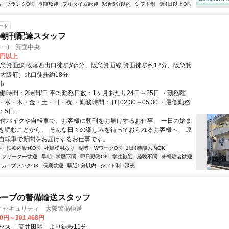
方
ブランクOK
長期歓迎
フルタイム歓迎
駅近5分以内
シフト制
週4日以上OK
ート
の朝刊配達スタッフ
ター) 箕面中央
0円以上
阪急箕面線 牧落西出口徒歩約5分、阪急箕面線 箕面徒歩約12分、阪急箕
（大阪府）北口徒歩約18分
市
働時間：2時間/日 平均勤務日数：1ヶ月あたり24日～25日 ・勤務曜
水・木・金・土・日・祝 ・勤務時間： [1] 02:30～05:30 ・最低勤務
日 ...
原付バイクや自転車で、お客様に朝刊をお届けするお仕事。 一日の始ま
を読むことから。 そんな日々の楽しみを待っておられるお客様へ、 原
自転車で新聞をお届けするお仕事です。 ...
迎
扶養内勤務OK
社員登用あり
副業・WワークOK
1日4時間以内OK
フリーター歓迎
早朝
学歴不問
即日勤務OK
学生歓迎
経験不問
未経験者歓迎
ナカ
ブランクOK
長期歓迎
駅近5分以内
シフト制
深夜
ループの警備輸送スタッフ
ヒセキュリティ 大阪警備輸送
00円～301,468円
セス 「高井田駅」より徒歩11分