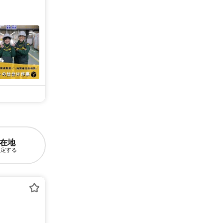
在地
設定する