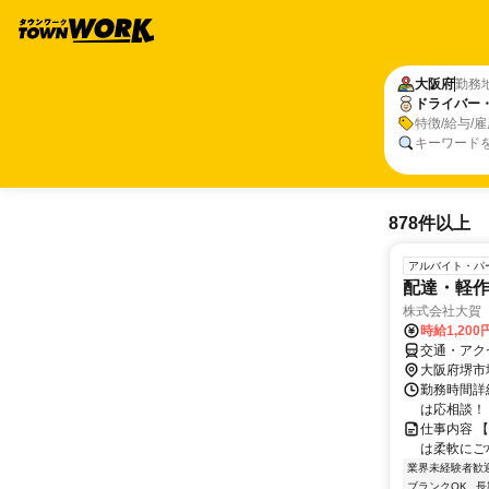
大阪府
勤務
ドライバー
特徴/給与/
キーワード
878件以上
アルバイト・パ
配達・軽
株式会社大賀
時給1,20
交通・アク
大阪府堺市
勤務時間詳細
は応相談！
仕事内容 
は柔軟にご
業界未経験者歓
ブランクOK
長