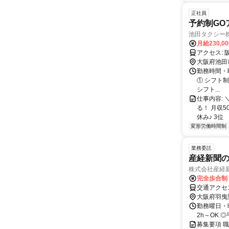
正社員
予約制GO
池田タクシー
月給230,0
ア
大阪府池田
勤務時間・
① シフト制夜
シフト...
仕事内容:
る！ 月収
休み♪ 3位
変形労働時間制
業務委託
産経新聞
株式会社産経
完全歩合制
交通アクセ
大阪府羽曳
勤務曜日・時
2h～OK
募集要項 職