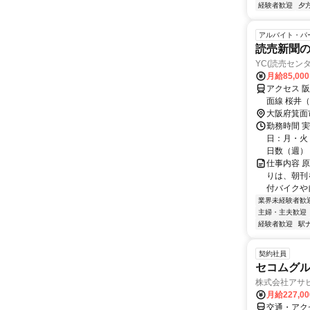
経験者歓迎
夕
アルバイト・パ
読売新聞
YC(読売セン
月給85,00
アクセス 
面線 桜井
大阪府箕面
勤務時間 実
日：月・火・
日数（週）：5
仕事内容 
りは、朝刊
付バイクや
業界未経験者歓
主婦・主夫歓迎
経験者歓迎
駅
契約社員
セコムグ
株式会社アサ
月給227,0
交通・アク