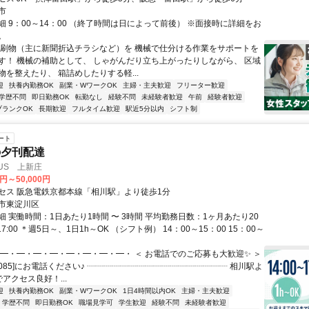
市
細 9：00～14：00 （終了時間は日によって前後） ※面接時に詳細をお
。
印刷物（主に新聞折込チラシなど）を 機械で仕分ける作業をサポートを
す！ 機械の補助として、 しゃがんだり立ち上がったりしながら、 区域
物を整えたり、 箱詰めしたりする軽...
迎
扶養内勤務OK
副業・WワークOK
主婦・主夫歓迎
フリーター歓迎
学歴不問
即日勤務OK
転勤なし
経験不問
未経験者歓迎
午前
経験者歓迎
ブランクOK
長期歓迎
フルタイム歓迎
駅近5分以内
シフト制
ート
の夕刊配達
LUS 上新庄
0円～50,000円
セス 阪急電鉄京都本線「相川駅」より徒歩1分
市東淀川区
 実働時間：1日あたり1時間 〜 3時間 平均勤務日数：1ヶ月あたり20
～17:00 ＊週5日～、1日1h～OK （シフト例） 14：00～15：00 15：00～
・━・━・━・━・━・━・━・━・ ＜ お電話でのご応募も大歓迎✨ ＞
752-085]にお電話ください♪ ┈┈┈┈┈┈┈┈┈┈┈┈┈┈┈┈┈ 相川駅よ
アクセス良好！...
迎
扶養内勤務OK
副業・WワークOK
1日4時間以内OK
主婦・主夫歓迎
学歴不問
即日勤務OK
職場見学可
学生歓迎
経験不問
未経験者歓迎