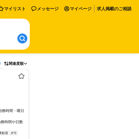
マイリスト
メッセージ
マイページ
求人掲載のご相談
存
関連度順
★勤務時間・曜日
勤務時間や日数
者歓迎
夕方