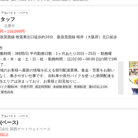
アルバイト・パート
スタッフ
) 北豊中
0円～110,000円
阪急箕面線 牧落東出口徒歩約16分、阪急箕面線 桜井（大阪府）北口徒歩
市
働時間：3時間/日 平均勤務日数：1ヶ月あたり20日～25日 ・勤務曜
水・木・金・土・日・祝 ・勤務時間： [1] 02:00～06:00 [1]の間で1時
...
地域のお客様へ最新の情報を伝える朝刊配達業務。集金・営業をお願い
なく、働きやすい仕事です。 自転車や原付バイクを使った新聞配達を
当エリアは決まっており、お客様と顔見知りに...
バイク通勤OK
学歴不問
固定時間制
未経験者歓迎
長期歓迎
週4日以上OK
・髪色自由
アルバイト・パート
(ベース)
式会社 関西ゲートウェイベース
0円以上