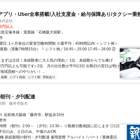
アプリ・Uber全車搭載!入社支度金・給与保障あり/タクシー乗
株式会社
00円以上
クセス: 阪急宝塚本線・箕面線「石橋阪大前駅」
市
曜日: 1ヶ月単位の変形労働時間制 ※週平均：40時間以内 ＜シフト例＞
勤（実働7時間15分） └ シフト例／16:45～25:00 17:45～26:00 ②
 ＼まずは注目！未経験者に大人気の理由／ 1位 未経験からでも稼げ
50万円以上も可能です♪ 2位 月の出社数が平均13日 出勤日の翌日は明け
 地域貢献へのやりがい！ ...
急募
シフト自由
シフト制
昇給あり
の朝刊・夕刊配達
新聞 藤井寺販売
ス 近鉄南大阪線「藤井寺」駅徒歩10分
野市
間 （朝刊）2:00～ （夕刊）13:30～ ☆勤務日数相談に応じます ◎1日
 ◎平日のみ、土日のみ、午後のみOK
種 産経新聞の朝刊・夕刊配達 雇用形態 アルバイト / パート / 業務委託