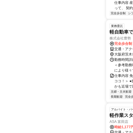
仕事内容 
って、 契約
完全歩合制
シ
業務委託
軽自動車
株式会社豊勢
完全歩合制
交通・アク
大阪府茨木
勤務時間詳細
＜参考勤務
により様々で
仕事内容 
ココ！＞ 
かも近場で回
主婦・主夫歓迎
長期歓迎
完全
アルバイト・パ
軽作業ス
ASA 富田店
時給1,177
交通・アク