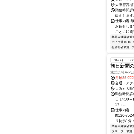
大阪府高槻
勤務時間詳
伝えします
仕事内容 
お任せしま
ごとに印刷
業界未経験者歓
バイク通勤OK
有資格者歓迎
アルバイト・パ
朝日新聞
株式会社A-P
月給25,00
交通・アク
大阪府大阪
勤務時間詳細
日 14:00
17：...
仕事内容 
[0120-
り徒歩1分で
業界未経験者歓
フリーター歓迎