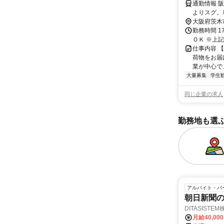
通勤情報 
よりスグ。
大阪府茨木
勤務時間 17:
ＯＫ ※上記
仕事内容 
荷物をお届
業が中心で
大量募集
学生
同じ企業の求人
勤務地も選
アルバイト・パ
朝日新聞
DITASISTE
月給40,00