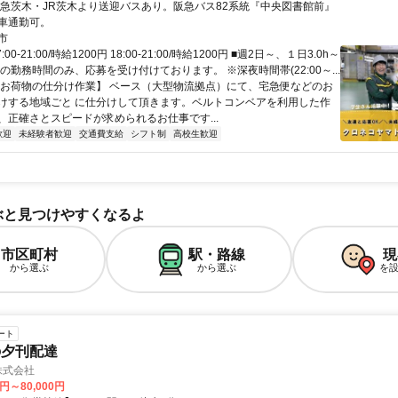
阪急茨木・JR茨木より送迎バスあり。阪急バス82系統『中央図書館前』
車通勤可。
市
00-21:00/時給1200円 18:00-21:00/時給1200円 ■週2日～、１日3.0h～
の勤務時間のみ、応募を受け付けております。 ※深夜時間帯(22:00～...
【お荷物の仕分け作業】 ベース（大型物流拠点）にて、宅急便などのお
けする地域ごと に仕分けして頂きます。ベルトコンベアを利用した作
、正確さとスピードが求められるお仕事です...
歓迎
未経験者歓迎
交通費支給
シフト制
高校生歓迎
ぶと見つけやすくなるよ
市区町村
駅・路線
現
から選ぶ
から選ぶ
を
ート
の夕刊配達
M株式会社
0円～80,000円