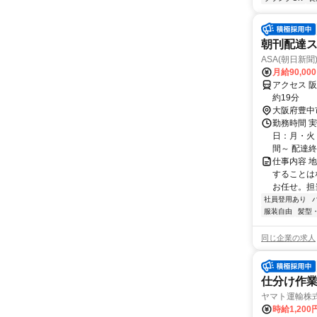
朝刊配達
ASA(朝日新聞
月給90,00
アクセス 
約19分
大阪府豊中
勤務時間 実
日：月・火・
間～ 配達終了
仕事内容 
することは
お任せ。担
社員登用あり
服装自由
髪型
同じ企業の求人
仕分け作業
ヤマト運輸株
時給1,20