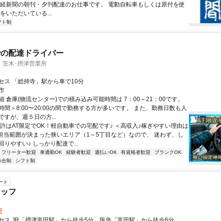
産経新聞の朝刊・夕刊配達のお仕事です。 電動自転車もしくは原付を使
をいただいている...
フト制
での配達ドライバー
 茨木･摂津営業所
セス 「総持寺」駅から車で10分
市
 倉庫(物流センター)での積み込み可能時間は 7：00～21：00です。
時間＞8:00〜20:00の間で勤務する方が多いです。 また、勤務日数も人
すが、週５日の方...
免許はAT限定でOK！軽自動車での宅配です♪ ＜高収入♪稼ぎやすい理由は
●担当範囲が決まった狭いエリア（1～5丁目など）なので、 迷わず、し
りやすい♪ しっかり配達で...
フリーター歓迎
車通勤OK
経験者歓迎
週払いOK
有資格者歓迎
ブランクOK
歩合制
シフト制
ート
タッフ
円
セス JR「摂津富田駅」から徒歩5分、阪急「富田駅」から徒歩6分