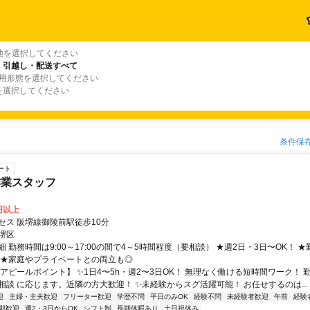
地を選択してください
・引越し・配送すべて
雇用形態を選択してください
を選択してください
条件保
ート
作業スタッフ
0円以上
セス 阪堺線御陵前駅徒歩10分
堺区
 勤務時間は9:00～17:00の間で4～5時間程度（要相談） ★週2日・3日〜OK！ 
 ★家庭やプライベートとの両立も◎
【アピールポイント】 ✨1日4〜5h・週2〜3日OK！ 無理なく働ける短時間ワーク！ 
相談 に応じます。近隣の方大歓迎！ ✨未経験からスグ活躍可能！ お任せするのは...
迎
主婦・主夫歓迎
フリーター歓迎
学歴不問
平日のみOK
経験不問
未経験者歓迎
午前
経験
期歓迎
週2・3日からOK
シフト制
長期休暇あり
土日祝休み