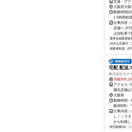
交通・アク
大阪府大阪
勤務時間詳細
1.5時間程
仕事内容 
店舗へ 夕
は自転車で配
業界未経験者歓
60代も応募可
経験者歓迎
夕
宅配 配送ス
株式会社カ
月給300,1
アクセス: ※他店舗への配属の場合もあり（転居を伴う配属はありません）。 ※配
属先店舗は可能な範
大阪府
勤務時間・曜日
働8時間） * 
仕事内容:
し！ ✅ス
から転職し
即日勤務OK
シ