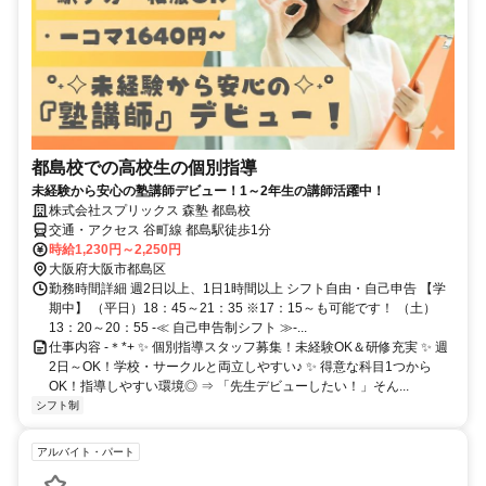
都島校での高校生の個別指導
未経験から安心の塾講師デビュー！1～2年生の講師活躍中！
株式会社スプリックス 森塾 都島校
交通・アクセス 谷町線 都島駅徒歩1分
時給1,230円～2,250円
大阪府大阪市都島区
勤務時間詳細 週2日以上、1日1時間以上 シフト自由・自己申告 【学
期中】 （平日）18：45～21：35 ※17：15～も可能です！ （土）
13：20～20：55 -≪ 自己申告制シフト ≫-...
仕事内容 -＊*+ ✨ 個別指導スタッフ募集！未経験OK＆研修充実 ✨ 週
2日～OK！学校・サークルと両立しやすい♪ ✨ 得意な科目1つから
OK！指導しやすい環境◎ ⇒ 「先生デビューしたい！」そん...
シフト制
アルバイト・パート