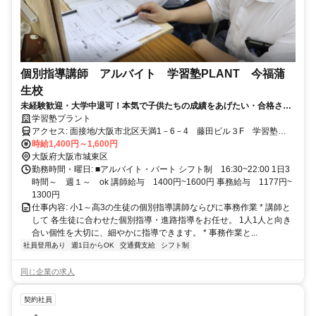
個別指導講師 アルバイト 学習塾PLANT 今福蒲
生校
未経験歓迎・大学中退可！本気で子供たちの成績をあげたい・合格させ
たい人待っています！生徒と楽しく学びましょう！
学習塾プラント
アクセス: 面接地/大阪市北区天満1－6－4 藤田ビル３F 学習塾
PLANT ※地下鉄「南森町」駅徒歩8分 「天満橋」駅徒歩８分 交通費
時給1,400円～1,600円
往復1000円まで/1回 （利用履歴 要提出）
大阪府大阪市城東区
勤務時間・曜日: ■アルバイト・パート シフト制 16:30~22:00 1日3
時間～ 週１～ ok 講師給与 1400円~1600円 事務給与 1177円~
1300円
仕事内容: 小1～高3の生徒の個別指導講師ならびに事務作業 * 講師と
して 各生徒に合わせた個別指導・進路指導をお任せ。 1人1人と向き
合い個性を大切に、細やかに指導できます。 * 事務作業と...
社員登用あり
週1日からOK
交通費支給
シフト制
同じ企業の求人
契約社員