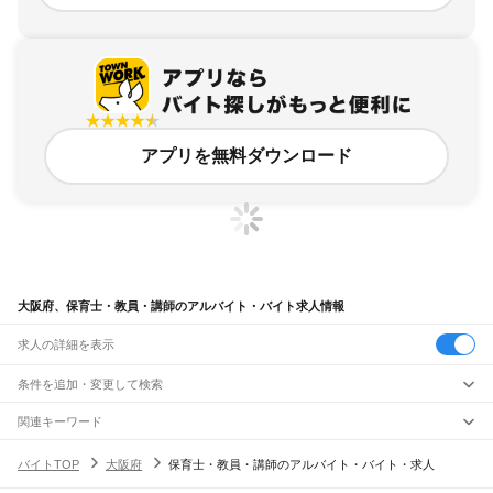
アプリを無料ダウンロード
大阪府、保育士・教員・講師のアルバイト・バイト求人情報
求人の詳細を表示
条件を追加・変更して検索
市区町村を追加・変更
関連キーワード
大阪府 保育士・教員・講師 保育
大阪府 保育士・教員・講師 教師
大阪府
駅を追加・変更
バイトTOP
大阪府
保育士・教員・講師のアルバイト・バイト・求人
大阪府 保育士・教員・講師 teacher
大阪府 保育士・教員・講師 l
大阪府
すべて
大阪府 保育士・教員・講師 保育 教育
大阪市
すべて