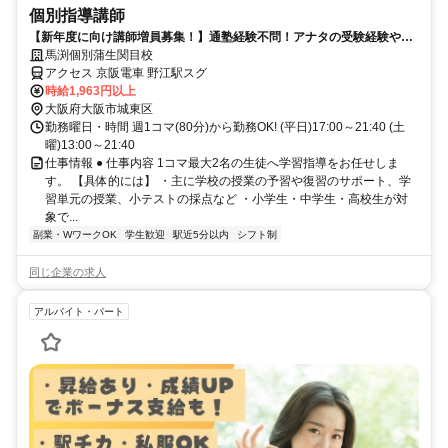
個別指導講師
【新年度に向け講師増員募集！】通塾経験不問！アナタの受験経験や体
験を活かして働ける！
馬渕個別蒲生関目校
アクセス 京阪電車 野江駅スグ
時給1,963円以上
大阪府大阪市城東区
勤務曜日・時間 週1コマ(80分)から勤務OK! (平日)17:00～21:40 (土
曜)13:00～21:40
仕事情報 ● 仕事内容 1コマ最大2名の生徒へ学習指導をお任せしま
す。 【具体的には】 ・主に学校の授業の予習や復習のサポート、学
習単元の授業、小テストの採点など ・小学生・中学生・高校生が対
象で...
副業・WワークOK
学生歓迎
駅近5分以内
シフト制
同じ企業の求人
アルバイト・パート