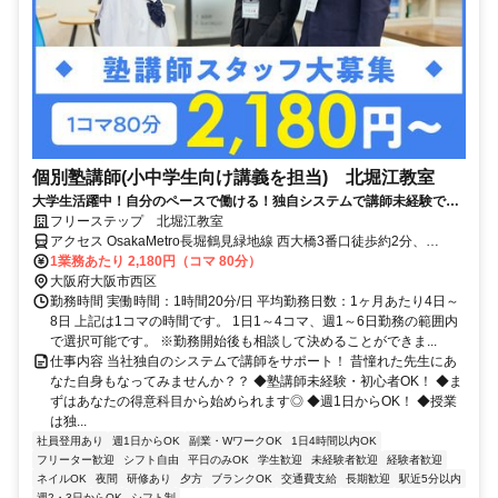
個別塾講師(小中学生向け講義を担当) 北堀江教室
大学生活躍中！自分のペースで働ける！独自システムで講師未経験でも
安心◎
フリーステップ 北堀江教室
アクセス OsakaMetro長堀鶴見緑地線 西大橋3番口徒歩約2分、
OsakaMetro千日前線 西長堀2番口徒歩約5分、OsakaMetro長堀鶴見
1業務あたり 2,180円（コマ 80分）
緑地線 西長堀2番口徒歩約5分 OsakaMetro長堀鶴見緑地線「西大橋
大阪府大阪市西区
駅」より徒歩2分
勤務時間 実働時間：1時間20分/日 平均勤務日数：1ヶ月あたり4日～
8日 上記は1コマの時間です。 1日1～4コマ、週1～6日勤務の範囲内
で選択可能です。 ※勤務開始後も相談して決めることができま...
仕事内容 当社独自のシステムで講師をサポート！ 昔憧れた先生にあ
なた自身もなってみませんか？？ ◆塾講師未経験・初心者OK！ ◆ま
ずはあなたの得意科目から始められます◎ ◆週1日からOK！ ◆授業
は独...
社員登用あり
週1日からOK
副業・WワークOK
1日4時間以内OK
フリーター歓迎
シフト自由
平日のみOK
学生歓迎
未経験者歓迎
経験者歓迎
ネイルOK
夜間
研修あり
夕方
ブランクOK
交通費支給
長期歓迎
駅近5分以内
週2・3日からOK
シフト制