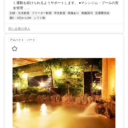
く運動を続けられるようサポートします。 ●マシンジム・プールの安
全管理 …...
主婦・主夫歓迎
フリーター歓迎
学生歓迎
研修あり
制服貸与
交通費支給
週2・3日からOK
シフト制
同じ企業の求人
アルバイト・パート