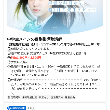
中学生メインの個別指導塾講師
【未経験者歓迎】週1日・1コマ〜OK！／1年で必ず100円以上UP（年3
回昇給あり）／自分が得意な教科だけでスタートできる！
個別教育フレックス志紀教室
最寄駅 志紀駅 交通アクセス JR在来線志紀駅より徒歩6分
時給1,300円～2,500円
大阪府八尾市
勤務時間 ★週1日・1コマ（80分）〜勤務OK！ 予定に合わせて、好
きな曜日・時間帯を選べます。 【月曜日〜金曜日】 16:00～17:20
17:30～18:50 19:00～20:20 ...
仕事内容 ＝＝＝＝＝＝＝＝＝＝＝＝＝＝＝＝＝＝＝ 生徒の「わかっ
た！」が最高のやりがいに！ 就活に活きる【伝える力】や【コミュ
力】が自然と身につく ＝＝＝＝＝＝＝＝＝＝＝＝＝＝＝＝＝＝＝ ＼
＼...
固定時間制
未経験者歓迎
残業なし
交通費支給
服装自由
正社員