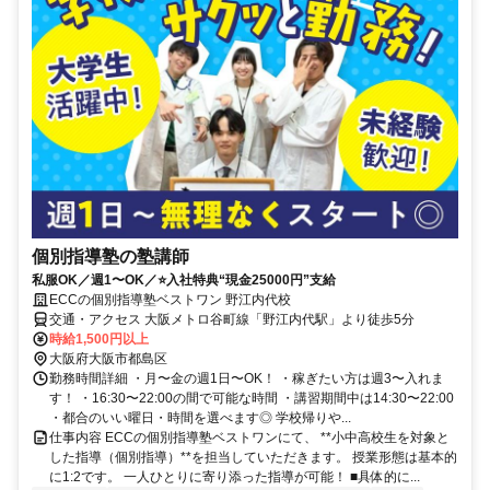
個別指導塾の塾講師
私服OK／週1〜OK／⭐️入社特典“現金25000円”支給
ECCの個別指導塾ベストワン 野江内代校
交通・アクセス 大阪メトロ谷町線「野江内代駅」より徒歩5分
時給1,500円以上
大阪府大阪市都島区
勤務時間詳細 ・月〜金の週1日〜OK！ ・稼ぎたい方は週3〜入れま
す！ ・16:30〜22:00の間で可能な時間 ・講習期間中は14:30〜22:00
・都合のいい曜日・時間を選べます◎ 学校帰りや...
仕事内容 ECCの個別指導塾ベストワンにて、 **小中高校生を対象と
した指導（個別指導）**を担当していただきます。 授業形態は基本的
に1:2です。 一人ひとりに寄り添った指導が可能！ ■具体的に...