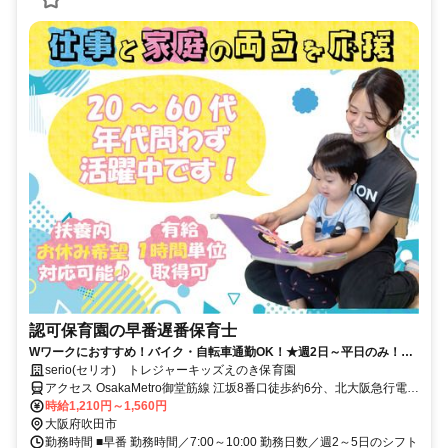
認可保育園の早番遅番保育士
Wワークにおすすめ！バイク・自転車通勤OK！★週2日～平日のみ！社
員登用制度あり★
serio(セリオ) トレジャーキッズえのき保育園
アクセス OsakaMetro御堂筋線 江坂8番口徒歩約6分、北大阪急行電鉄
江坂8番口徒歩約6分、OsakaMetro御堂筋線 東三国1番口徒歩約23分
時給1,210円～1,560円
車通勤可（駐車場代自己負担）※規定あり バイク・自転車通勤
大阪府吹田市
OK（駐輪場あり）
勤務時間 ■早番 勤務時間／7:00～10:00 勤務日数／週2～5日のシフト