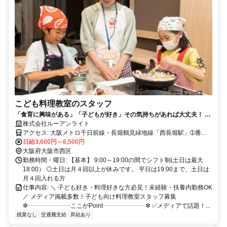
こども料理教室のスタッフ
「食育に興味がある」「子どもが好き」その気持ちがあれば大丈夫！ 栄
養士、保育士免許を活かすことができます。家事や育児とも両立できま
株式会社ルーアンライト
す。
アクセス: 大阪メトロ千日前線・長堀鶴見緑地線「西長堀駅」➀番出
口徒歩３分
日給3,600円～6,500円
大阪府大阪市西区
勤務時間・曜日: 【基本】 9:00～19:00の間でシフト制(土日は最大
18:00） ◎土日は月４回以上が休みです。 平日は19:00まで、土日は
月４回入れる方
仕事内容: ＼ 子ども好き・料理好きな方必見！未経験・扶養内勤務OK
／ メディア掲載多数！子ども向け料理教室スタッフ募集
✼┈┈┈┈┈┈┈ここがPoint┈┈┈┈┈┈┈✼ ✅メディアで話題！...
残業なし
交通費支給
昇給あり