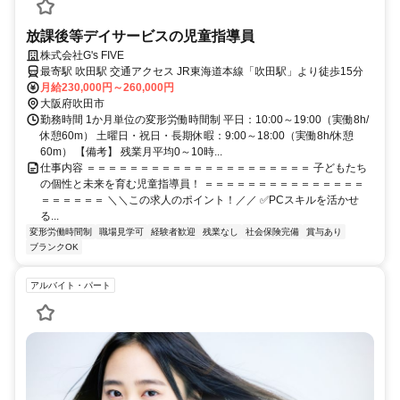
放課後等デイサービスの児童指導員
株式会社G's FIVE
最寄駅 吹田駅 交通アクセス JR東海道本線「吹田駅」より徒歩15分
月給230,000円～260,000円
大阪府吹田市
勤務時間 1か月単位の変形労働時間制 平日：10:00～19:00（実働8h/
休憩60m） 土曜日・祝日・長期休暇：9:00～18:00（実働8h/休憩
60m） 【備考】 残業月平均0～10時...
仕事内容 ＝＝＝＝＝＝＝＝＝＝＝＝＝＝＝＝＝＝＝＝＝ 子どもたち
の個性と未来を育む児童指導員！ ＝＝＝＝＝＝＝＝＝＝＝＝＝＝＝
＝＝＝＝＝＝ ＼＼この求人のポイント！／／ ✅PCスキルを活かせ
る...
変形労働時間制
職場見学可
経験者歓迎
残業なし
社会保険完備
賞与あり
ブランクOK
アルバイト・パート