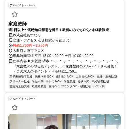
アルバイト・パート
家庭教師
週1日以上〜高時給◎得意な科目１教科のみでもOK／未経験歓迎
株式会社あすなろ
交通・アクセス 心斎橋駅から徒歩3分
時給1,750円～2,750円
大阪府大阪市中央区
勤務時間詳細 平日 15:00～22:00 土日 10:00～22:00
仕事内容 ▶大阪府 堺市 ＊･｡･＊･｡･＊･｡･＊･｡･＊･｡･＊･｡･＊･｡･＊ ＼
『家庭教師のやる気アシスト』／ 家庭教師のアルバイトさん募集！
＜この求人のポイント＞ ✧高時給1,750...
業界未経験者歓迎
扶養内勤務OK
週1日からOK
土日祝のみOK
主婦・主夫歓迎
フリーター歓迎
学歴不問
平日のみOK
学生歓迎
経験不問
未経験者歓迎
交通費全額支給
経験者歓迎
在宅OK
ブランクOK
長期歓迎
シフト制
アルバイト・パート