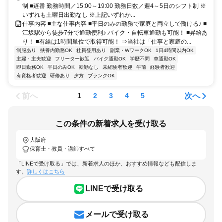
制 ■遅番 勤務時間／15:00～19:00 勤務日数／週4～5日のシフト制 ※
いずれも土曜日出勤なし ※上記いずれか...
仕事内容 ■主な仕事内容 ■平日のみの勤務で家庭と両立して働ける♪ ■
江坂駅から徒歩7分で通勤便利♪ バイク・自転車通勤も可能！ ■昇給あ
り！ ■有給は1時間単位で取得可能！ ⇒当社は「仕事と家庭の...
制服あり
扶養内勤務OK
社員登用あり
副業・WワークOK
1日4時間以内OK
主婦・主夫歓迎
フリーター歓迎
バイク通勤OK
学歴不問
車通勤OK
即日勤務OK
平日のみOK
転勤なし
未経験者歓迎
午前
経験者歓迎
有資格者歓迎
研修あり
夕方
ブランクOK
前へ
次へ
1
2
3
4
5
この条件の新着求人を受け取る
大阪府
保育士・教員・講師すべて
「LINEで受け取る」では、新着求人のほか、おすすめ情報なども配信しま
す。
詳しくはこちら
LINEで受け取る
メールで受け取る