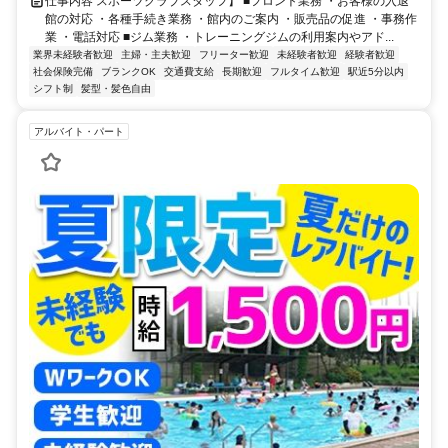
仕事内容 スポーツクラブスタッフ】 ■フロント業務 ・お客様の入退
館の対応 ・各種手続き業務 ・館内のご案内 ・販売品の促進 ・事務作
業 ・電話対応 ■ジム業務 ・トレーニングジムの利用案内やアド...
業界未経験者歓迎
主婦・主夫歓迎
フリーター歓迎
未経験者歓迎
経験者歓迎
社会保険完備
ブランクOK
交通費支給
長期歓迎
フルタイム歓迎
駅近5分以内
シフト制
髪型・髪色自由
アルバイト・パート