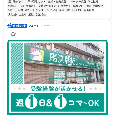
週1日からOK
1日4時間以内OK
主婦・主夫歓迎
フリーター歓迎
学生歓迎
転勤なし
未経験者歓迎
交通費全額支給
経験者歓迎
残業なし
夜間
長期歓迎
駅近5分以内
週2・3日からOK
シフト制
深夜
週4日以上OK
服装自由
入社祝い金あり
髪型・髪色自由
アルバイト・パート