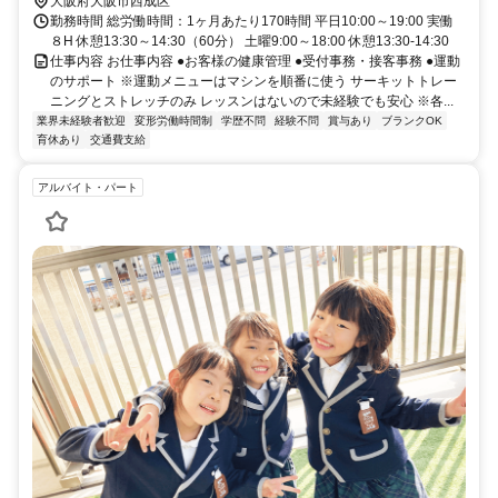
大阪府大阪市西成区
勤務時間 総労働時間：1ヶ月あたり170時間 平日10:00～19:00 実働
８H 休憩13:30～14:30（60分） 土曜9:00～18:00 休憩13:30-14:30
仕事内容 お仕事内容 ●お客様の健康管理 ●受付事務・接客事務 ●運動
のサポート ※運動メニューはマシンを順番に使う サーキットトレー
ニングとストレッチのみ レッスンはないので未経験でも安心 ※各...
業界未経験者歓迎
変形労働時間制
学歴不問
経験不問
賞与あり
ブランクOK
育休あり
交通費支給
アルバイト・パート