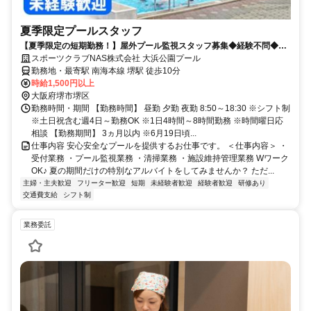
夏季限定プールスタッフ
【夏季限定の短期勤務！】屋外プール監視スタッフ募集◆経験不問◆土
日祝含む週4日～勤務OK
スポーツクラブNAS株式会社 大浜公園プール
勤務地・最寄駅 南海本線 堺駅 徒歩10分
時給1,500円以上
大阪府堺市堺区
勤務時間・期間 【勤務時間】 昼勤 夕勤 夜勤 8:50～18:30 ※シフト制
※土日祝含む週4日～勤務OK ※1日4時間～8時間勤務 ※時間曜日応
相談 【勤務期間】 3ヵ月以内 ※6月19日頃...
仕事内容 安心安全なプールを提供するお仕事です。 ＜仕事内容＞ ・
受付業務 ・プール監視業務 ・清掃業務 ・施設維持管理業務 Wワーク
OK♪ 夏の期間だけの特別なアルバイトをしてみませんか？ ただ...
主婦・主夫歓迎
フリーター歓迎
短期
未経験者歓迎
経験者歓迎
研修あり
交通費支給
シフト制
業務委託