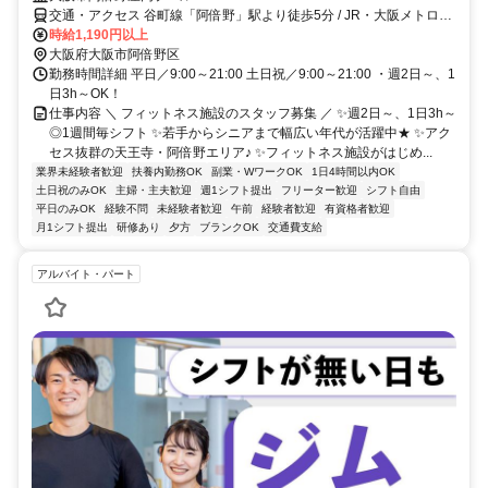
交通・アクセス 谷町線「阿倍野」駅より徒歩5分 / JR・大阪メトロ
「天王寺駅」より徒歩8分 / 近鉄「大阪阿部野橋駅」より徒歩8分
時給1,190円以上
大阪府大阪市阿倍野区
勤務時間詳細 平日／9:00～21:00 土日祝／9:00～21:00 ・週2日～、1
日3h～OK！
仕事内容 ＼ フィットネス施設のスタッフ募集 ／ ✨週2日～、1日3h～
◎1週間毎シフト ✨若手からシニアまで幅広い年代が活躍中★ ✨アク
セス抜群の天王寺・阿倍野エリア♪ ✨フィットネス施設がはじめ...
業界未経験者歓迎
扶養内勤務OK
副業・WワークOK
1日4時間以内OK
土日祝のみOK
主婦・主夫歓迎
週1シフト提出
フリーター歓迎
シフト自由
平日のみOK
経験不問
未経験者歓迎
午前
経験者歓迎
有資格者歓迎
月1シフト提出
研修あり
夕方
ブランクOK
交通費支給
アルバイト・パート