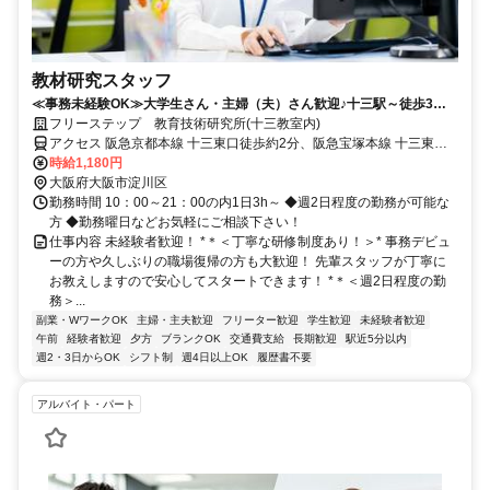
教材研究スタッフ
≪事務未経験OK≫大学生さん・主婦（夫）さん歓迎♪十三駅～徒歩3分
の駅チカ★友達同士での応募も歓迎！進路決定済み高校3年生も可★
フリーステップ 教育技術研究所(十三教室内)
アクセス 阪急京都本線 十三東口徒歩約2分、阪急宝塚本線 十三東口
徒歩約2分、阪急神戸本線 十三東口徒歩約2分 阪急電鉄阪急神戸本線
時給1,180円
「十三駅」より徒歩2分
大阪府大阪市淀川区
勤務時間 10：00～21：00の内1日3h～ ◆週2日程度の勤務が可能な
方 ◆勤務曜日などお気軽にご相談下さい！
仕事内容 未経験者歓迎！ *＊＜丁寧な研修制度あり！＞* 事務デビュ
ーの方や久しぶりの職場復帰の方も大歓迎！ 先輩スタッフが丁寧に
お教えしますので安心してスタートできます！ *＊＜週2日程度の勤
務＞...
副業・WワークOK
主婦・主夫歓迎
フリーター歓迎
学生歓迎
未経験者歓迎
午前
経験者歓迎
夕方
ブランクOK
交通費支給
長期歓迎
駅近5分以内
週2・3日からOK
シフト制
週4日以上OK
履歴書不要
アルバイト・パート