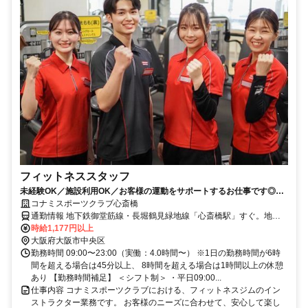
フィットネススタッフ
未経験OK／施設利用OK／お客様の運動をサポートするお仕事です◎／
幅広い年齢層のスタッフが活躍中
コナミスポーツクラブ心斎橋
通勤情報 地下鉄御堂筋線・長堀鶴見緑地線「心斎橋駅」すぐ。地下
鉄長堀鶴見緑地線「長堀駅」より徒歩５分
時給1,177円以上
大阪府大阪市中央区
勤務時間 09:00〜23:00（実働：4.0時間〜） ※1日の勤務時間が6時
間を超える場合は45分以上、 8時間を超える場合は1時間以上の休憩
あり 【勤務時間補足】 ＜シフト制＞ ・平日09:00...
仕事内容 コナミスポーツクラブにおける、フィットネスジムのイン
ストラクター業務です。 お客様のニーズに合わせて、安心して楽し