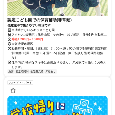
認定こども園での保育補助(非常勤)
低離職率で働きやすい職場です
南清水にじいろキッズこども園
アクセス: 最寄駅：浅香山駅 徒歩8分 綾ノ町駅 徒歩3分 自動車通
勤可能、バイク通勤可能
時給1,200円～1,500円
大阪府堺市堺区
勤務時間・曜日: 【正社員】 7：00〜19：00の間で希望時間 固定時間
制 実働8時間 休憩60分 週2〜5日勤務 休日相談可能 時間外勤務
なし
仕事内容: 特別なスキルは必要ありません。 未経験でも優しくお教え
します。
急募
固定時間制
交通費支給
昇給あり
アルバイト・パート