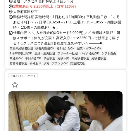
交通・アクセス 富田林駅より徒歩３分
1業務あたり 2,250円以上（コマ 110分）
大阪府富田林市
勤務時間詳細 実働時間：1日あたり1時間30分 平均勤務日数：1ヶ月
あたり4日 〜 22日 平日/16:50～21:30 土曜/15:15～19:55 ＜期別講習
時＞ 13:40～の勤務あり ★...
仕事内容 ＼＼ 入社祝金(QUOカード5,000円) ／／ 未経験大歓迎！研
修＆サポート体制が充実！ 高収入◎1コマ2250円～で効率よく稼げ
る！ 1クラスにつき生徒3名程度で進めやすい☆ ―――■...
業界未経験者歓迎
扶養内勤務OK
週1日からOK
副業・WワークOK
1日4時間以内OK
主婦・主夫歓迎
フリーター歓迎
バイク通勤OK
シフト自由
車通勤OK
平日のみOK
学生歓迎
経験不問
未経験者歓迎
経験者歓迎
有資格者歓迎
研修あり
夕方
ブランクOK
交通費支給
アルバイト・パート