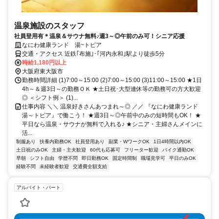
温泉施設のスタッフ
社員登用有＊温泉＆サウナ無料♪週3～◎午前のみ可！シニア応援
なにわ健康ランド 湯~トピア
交通・アクセス 近鉄｢布施｣･｢河内永和｣駅より徒歩5分
時給1,180円以上
大阪府東大阪市
勤務時間詳細 (1)7:00～15:00 (2)7:00～15:00 (3)11:00～15:00 ★1日
4h～＆週3日～の勤務ＯＫ ★土日祝･大型連休等の勤務可の方大歓迎
◎ ＜シフト例＞ (1)...
仕事内容 ＼＼ 温泉好きさんあつまれ～◎ ／／ 『なにわ健康ランド
湯～トピア』で働こう！ ★週3日～◎午前中のみの短時間もOK！ ★
平日なら温泉・サウナが無料で入れる♪ ★シニア・主婦さんメインに
活...
制服あり
扶養内勤務OK
社員登用あり
副業・WワークOK
1日4時間以内OK
土日祝のみOK
主婦・主夫歓迎
60代も応募可
フリーター歓迎
バイク通勤OK
早朝
シフト自由
学歴不問
即日勤務OK
固定時間制
職場見学可
平日のみOK
経験不問
未経験者歓迎
交通費全額支給
アルバイト・パート