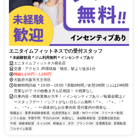
エニタイムフィットネスでの受付スタッフ
＊未経験歓迎＊ジム利用無料＊インセンティブあり
エニタイムフィットネス桃谷店
交通・アクセス JR環状線「桃谷」駅より徒歩1分
時給1,230円～1,280円
大阪府大阪市天王寺区
勤務時間詳細 ＊10:00～19:00 └実動8時間／休憩1時間 ジムは24時間
営業なので その他働き方も応相談！ ※残業なし
仕事内容 ✅簡単業務が大半！ ✅インセンティブあり ✅毎週金曜はノ
ースタッフデー！ ✅シフトがない日もジム無料！ *＋。・*＋。・*
＋。・*＋。・ >>具体的なお仕事内容 受付案内や簡単な...
制服あり
業界未経験者歓迎
社員登用あり
副業・WワークOK
フリーター歓迎
シフト自由
学歴不問
平日のみOK
転勤なし
未経験者歓迎
交通費全額支給
午前
経験者歓迎
ネイルOK
研修あり
夕方
ブランクOK
交通費支給
長期歓迎
フルタイム歓迎