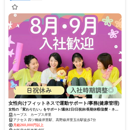
女性向けフィットネスで運動サポート/事務(健康管理)
女性の「変わりたい」をサポート/週休2日/日祝休/長期休暇/染髪・ネイ
ルOK※規定内
カーブス カーブス岸里
アクセス 四ツ橋線岸里駅、高野線岸里玉出駅徒歩7分
月給260,000円以上