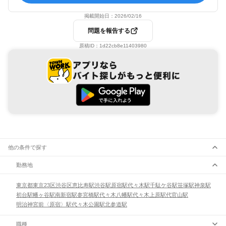
掲載開始日：
2026/02/16
問題を報告する
原稿ID：
1d22cb8e11403980
他の条件で探す
勤務地
東京都
東京23区
渋谷区
恵比寿駅
渋谷駅
原宿駅
代々木駅
千駄ケ谷駅
笹塚駅
神泉駅
初台駅
幡ヶ谷駅
南新宿駅
参宮橋駅
代々木八幡駅
代々木上原駅
代官山駅
明治神宮前〈原宿〉駅
代々木公園駅
北参道駅
職種