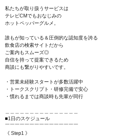
￣￣￣￣￣￣￣￣￣￣￣￣￣￣￣
私たちが取り扱うサービスは
テレビCMでもおなじみの
ホットペッパーグルメ。
誰もが知っている＆圧倒的な認知度を誇る
飲食店の検索サイトだから
ご案内もスムーズ◎
自信を持って提案できるため
商談にも繋がりやすいです。
・営業未経験スタートが多数活躍中
・トークスクリプト・研修完備で安心
・慣れるまでは商談時も先輩が同行
＿＿＿＿＿＿＿＿＿＿＿＿＿＿＿
■1日のスケジュール
￣￣￣￣￣￣￣￣￣￣￣￣￣￣￣
《 Step1 》