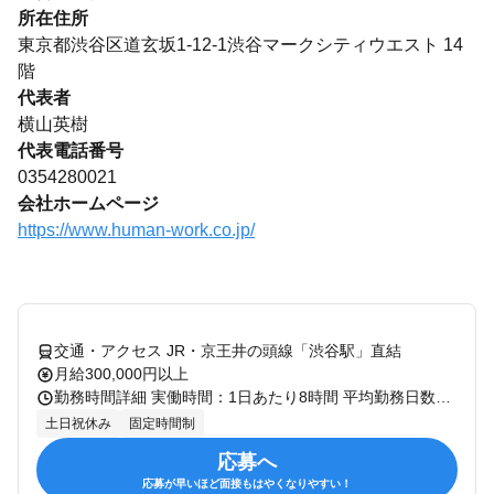
所在住所
東京都渋谷区道玄坂1-12-1渋谷マークシティウエスト 14
階
代表者
横山英樹
代表電話番号
0354280021
会社ホームページ
https://www.human-work.co.jp/
交通・アクセス JR・京王井の頭線「渋谷駅」直結
月給300,000円以上
勤務時間詳細 実働時間：1日あたり8時間 平均勤務日数：1ヶ月あたり21日 〜 22日 9:00～18:00 (休憩時間 1時間00分) ※業務状況により多少残業あり ※週1回、ノー残業デー設定あり
土日祝休み
固定時間制
応募へ
応募が早いほど面接もはやくなりやすい！