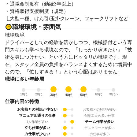
・退職金制度有（勤続3年以上）
・資格取得支援制度（規定）
⎿大型一種、けん引/玉掛クレーン、フォークリフトなど
職場環境・雰囲気
職場環境
ドライバーとしての経験を活かしつつ、機械据付という専
門スキルも学べる環境なので、「しっかり稼ぎたい」「技
術を身につけたい」という方にピッタリの職場です。現
在、スタッフ全員の負担をバランスよくするために増員中
なので、「忙しすぎる！」という心配はありません。
職場に多い年齢層
10代
20代
60代
70代〜
30代
40代
50代
仕事内容の特徴
お客様との対話が少ない
お客様との対話が多い
マニュアル通りの仕事
創意工夫の多い仕事
チーム作業が多い
1人作業が多い
立ち仕事が多い
デスクワークが多い
力仕事が少ない
力仕事が多い