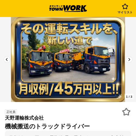
マイリスト
1
/
3
正社員
天野運輸株式会社
機械搬送のトラックドライバー