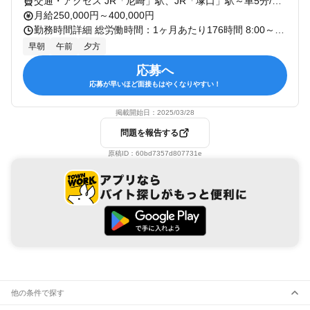
交通・アクセス JR「尼崎」駅、JR「塚口」駅～車5分/車・バイク通勤OK！★バス停｢近松公園｣から徒歩2分
月給250,000円～400,000円
勤務時間詳細 総労働時間：1ヶ月あたり176時間 8:00～16:30＊休憩60分 （配送先による） ※たまに夜間配送になる日もあり(もちろん手当あり) ★原則1日1現場のチーム制です。 作業が終わり次第早上がりも可能です。
早朝
午前
夕方
応募へ
応募が早いほど面接もはやくなりやすい！
掲載開始日：
2025/03/28
問題を報告する
原稿ID：
60bd7357d807731e
他の条件で探す