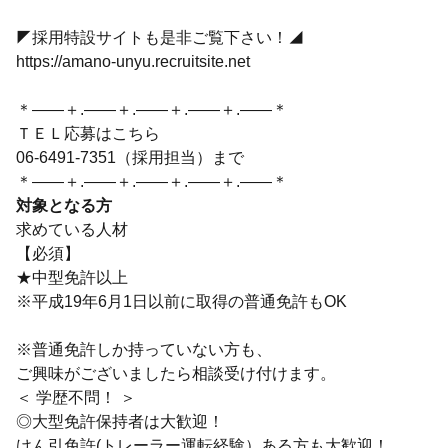
◤採用特設サイトも是非ご覧下さい！◢
https://amano-unyu.recruitsite.net
＊――＋.――＋.――＋.――＋.――＊
ＴＥＬ応募はこちら
06-6491-7351（採用担当）まで
＊――＋.――＋.――＋.――＋.――＊
対象となる方
求めている人材
【必須】
★中型免許以上
※平成19年6月1日以前に取得の普通免許もOK
※普通免許しか持っていない方も、
ご興味がございましたら相談受け付けます。
＜ 学歴不問！ ＞
◎大型免許保持者は大歓迎！
けん引免許(トレーラー運転経験）ある方も大歓迎！