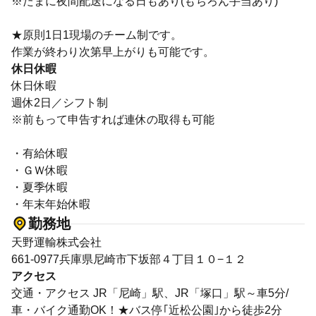
※たまに夜間配送になる日もあり(もちろん手当あり)
★原則1日1現場のチーム制です。
作業が終わり次第早上がりも可能です。
休日休暇
休日休暇
週休2日／シフト制
※前もって申告すれば連休の取得も可能
・有給休暇
・ＧＷ休暇
・夏季休暇
・年末年始休暇
勤務地
天野運輸株式会社
661-0977兵庫県尼崎市下坂部４丁目１０−１２
アクセス
交通・アクセス JR「尼崎」駅、JR「塚口」駅～車5分/
車・バイク通勤OK！★バス停｢近松公園｣から徒歩2分