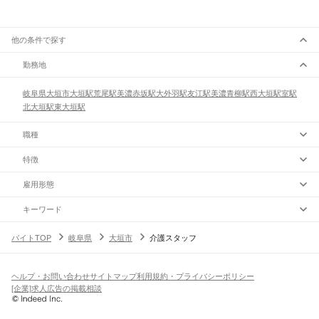
他の条件で探す
勤務地
岐阜県
大垣市
大垣駅
荒尾駅
美濃赤坂駅
大外羽駅
友江駅
美濃青柳駅
西大垣駅
室駅
北大垣駅
東大垣駅
職種
特徴
雇用形態
キーワード
バイトTOP
岐阜県
大垣市
介護スタッフ
ヘルプ・お問い合わせ
サイトマップ
利用規約・プライバシーポリシー
[企業]求人広告の掲載相談