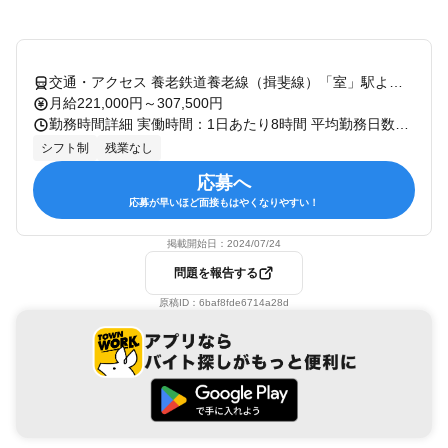
交通・アクセス 養老鉄道養老線（揖斐線）「室」駅より徒歩12分
月給221,000円～307,500円
勤務時間詳細 実働時間：1日あたり8時間 平均勤務日数：1ヶ月あたり20日 〜 22日 残業なし！シフト制 早勤／7:00～16:00 日勤／9:00～18:00 夜勤／16:30～翌9:30 〇夜勤は月4～5回程度を予定しております。
シフト制
残業なし
応募へ
応募が早いほど面接もはやくなりやすい！
掲載開始日：
2024/07/24
問題を報告する
原稿ID：
6baf8fde6714a28d