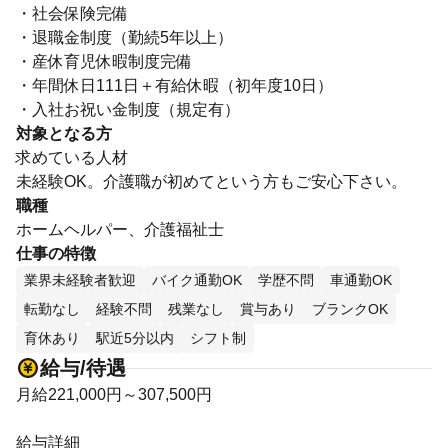
・社会保険完備
・退職金制度（勤続5年以上）
・産休育児休暇制度完備
・年間休日111日＋有給休暇（初年度10日）
・入社お祝い金制度（規定有）
対象となる方
求めている人材
未経験OK。介護職が初めてという方もご安心下さい。
職種
ホームヘルパー、介護福祉士
仕事の特徴
業界未経験者歓迎
バイク通勤OK
学歴不問
車通勤OK
転勤なし
経験不問
残業なし
賞与あり
ブランクOK
育休あり
駅近5分以内
シフト制
給与/待遇
月給221,000円～307,500円
給与詳細