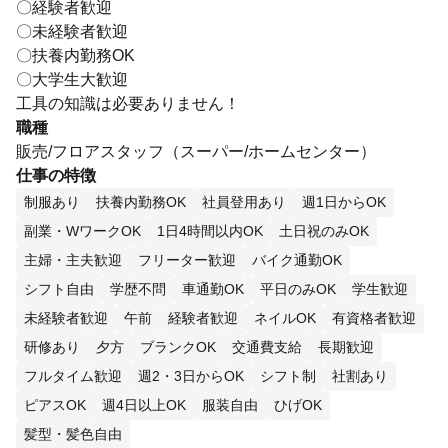
〇経験者歓迎
〇未経験者歓迎
〇扶養内勤務OK
〇大学生大歓迎
工具の知識は必要ありません！
職種
販売/フロアスタッフ（スーパー/ホームセンター）
仕事の特徴
制服あり
扶養内勤務OK
社員登用あり
週1日からOK
副業・WワークOK
1日4時間以内OK
土日祝のみOK
主婦・主夫歓迎
フリーター歓迎
バイク通勤OK
シフト自由
学歴不問
車通勤OK
平日のみOK
学生歓迎
未経験者歓迎
午前
経験者歓迎
ネイルOK
有資格者歓迎
研修あり
夕方
ブランクOK
交通費支給
長期歓迎
フルタイム歓迎
週2・3日からOK
シフト制
社割あり
ピアスOK
週4日以上OK
服装自由
ひげOK
髪型・髪色自由