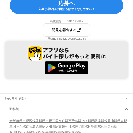
応募へ
応募が早いほど面接もはやくなりやすい！
掲載開始日：
2024/04/12
問題を報告する
原稿ID：
c2e232f9ce91a3ee
他の条件で探す
勤務地
大阪府
堺市
堺区
浅香駅
堺市駅
三国ケ丘駅
百舌鳥駅
七道駅
堺駅
湊駅
浅香山駅
堺東駅
三国ヶ丘駅
百舌鳥八幡駅
大和川駅
高須神社駅
綾ノ町駅
神明町駅
妙国寺前駅
花田口駅
大小路駅
宿院駅
寺地町駅
御陵前駅
東湊駅