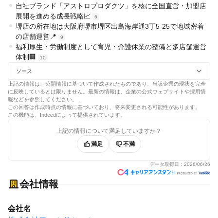
自社ブランド「アストロプロダクツ」を核に全国直営・加盟店
展開を進める成長戦略📈
6
堺店の所在地は大阪府堺市堺区出島海岸通3丁5-25で地域密着
の店舗運営📍
9
福利厚生・労働制度として育児・介護休業の整備と多店舗運営
体制🏢
10
ソース
上記の情報は、公開情報に基づいて作成されたものであり、当該企業の現状を完全
に反映しているとは限りません。最新の情報は、企業の公式ウェブサイトや採用情
報などを参照してください。
この回答は作成時点の情報に基づいており、将来変更される可能性があります。
この機能は、Indeedによって提供されています。
上記の情報について満足していますか？
満足
不満
データ取得日：
2026/06/26
会社情報
会社名