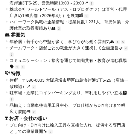
海岸通3丁5-25、営業時間10:00～20:00📍
1
株式会社ワールドツール（アストロプロダクツ）は直営・代理
店含め199店舗（2026年4月）を展開🏬
2
ハローワーク掲載の企業情報：従業員数1,231人、育児休業・介
護休業の取得実績あり👥
3
👥 雰囲気
年齢層：若手から中堅が多く、学びながら働く雰囲気👥
4
5
チームワーク：店舗ごとの裁量が大きく連携して企画運営🤝
4
6
コミュニケーション：接客を通じて知識共有・教育が進む職場
🗣️
2
4
💡 特徴
住所：〒590-0833 大阪府堺市堺区出島海岸通3丁5-25（店舗一
致確認）📍
7
駐車場：近隣にコインパーキングあり、車利用しやすい立地🅿️
8
品揃え：自動車整備用工具中心、プロ仕様からDIY向けまで幅
広く展開🧰
2
❣️ お店・会社の想い
プロ向け・DIY向けに輸入工具を直接仕入れ・提供する専門店
としての事業展開🔧
2