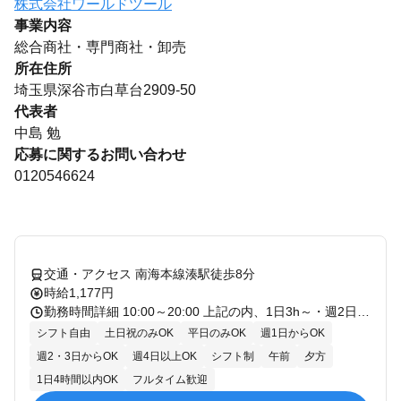
株式会社ワールドツール
事業内容
総合商社・専門商社・卸売
所在住所
埼玉県深谷市白草台2909-50
代表者
中島 勉
応募に関するお問い合わせ
0120546624
交通・アクセス 南海本線湊駅徒歩8分
時給1,177円
勤務時間詳細 10:00～20:00 上記の内、1日3h～・週2日～OK！ 【下記シフト急募‼】 遅番 15:00～20:00 ◆1日8時間勤務×週5日希望者も大歓迎！ 〇フルタイム歓迎 〇長期歓迎 〇平日のみOK 〇土日祝のみOK、 〇週2・3日からOK 〇週4日以上OK 〇シフト自由 〇1日4時間以内OK
シフト自由
土日祝のみOK
平日のみOK
週1日からOK
週2・3日からOK
週4日以上OK
シフト制
午前
夕方
1日4時間以内OK
フルタイム歓迎