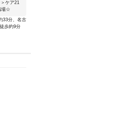
＞ケア21
職場☆
約33分、名古
徒歩約9分