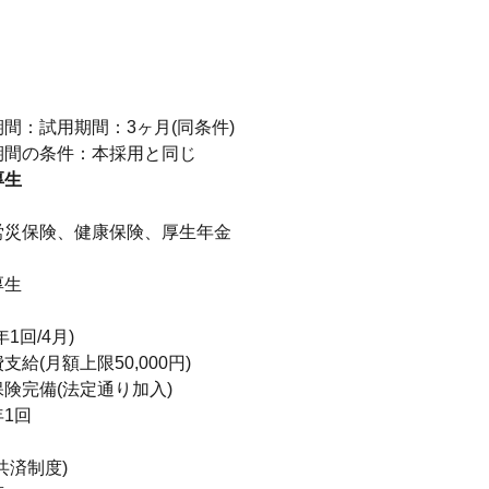
り
間：試用期間：3ヶ月(同条件)
厚生
】
労災保険、健康保険、厚生年金
厚生
】
1回/4月)
給(月額上限50,000円)
険完備(法定通り加入)
1回
共済制度)