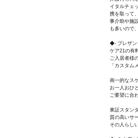
イタルチェ
携を取って
事介助や施
も多いので
◆- プレザ
ケア21の有
ご入居者様
「カスタム
画一的なス
お一人おひ
ご要望に合
東証スタン
質の高いサ
その人らし