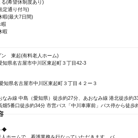
る(希望休制度あり)
法定通り付与)
休暇(最大7日間)
休暇
休暇
ン 東起(有料老人ホーム)
35愛知県名古屋市中川区東起町３丁目42-3
935 愛知県名古屋市中川区東起町３丁目４２ー３
おなみ線 中島（愛知県）徒歩約27分、あおなみ線 港北徒歩約3
高畑5番口徒歩約34分 市営バス「中川車庫前」バス停から徒歩
容
-◆
老人ホームで、看護業務を行なっていただきます。バ