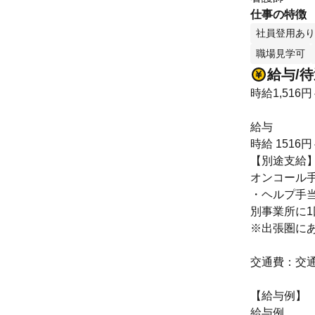
仕事の特徴
社員登用あり
職場見学可
給与/
時給1,516円
給与
時給 1516円
【別途支給
オンコール手当
・ヘルプ手当1
別事業所に1
※出張圏に
交通費：交
【給与例】
給与例