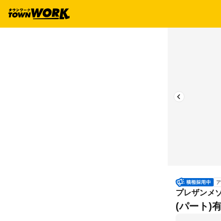
ア
プレザンメゾ
(パート)