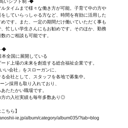
高いシフト制 -◆
フルタイムまで様々な働き方が可能。子育て中の方や
護をしていらっしゃる方など、時間を有効に活用した
すめです。また、一定の期間だけ働いていただく事も
で、忙しい学生さんにもお勧めです。そのほか、勤務
日数のご相談も可能です。
-◆
日本全国に展開している
ダード上場の未来を創造する総合福祉企業です。
くいい会社」をスローガンに、
ける会社として、スタッフを各地で募集中。
ターン採用も取り入れており、
るあたたかい職場です。
の方の入社実績も毎年多数あり◎
はこちら】
tanoshii-ie.jp/album/category/album035/?tab=blog