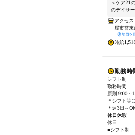
＜ケア21
のデイサー
アクセス
屋市営東
地図を
時給1,51
勤務時
シフト制
勤務時間
原則 9:00～1
＊シフト等
＊週3日～O
休日休暇
休日
■シフト制