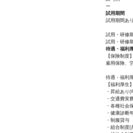
ー
試用期間
試用期間あ
試用・研修期
待遇・福利
【保険制度
雇用保険、
待遇・福利
【福利厚生
・昇給あり(年
・交通費実費支
・各種社会保
・健康診断年
・制服貸与
・組合制度(