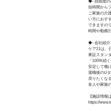
◆- 自由度の
短時間から
ご家族の介
い方におす
できますの
時間や勤務
◆- 会社紹介 
ケア21は、
東証スタン
「100年続
安定して働
退職後のU
戻りたくな
友人や家族
【施設情報
https://www.