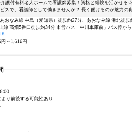
の介護付有料老人ホームで看護師募集！資格と経験を活かせる☆
ビスで、看護師として働きませんか？ 長く働けるのが魅力の
 あおなみ線 中島（愛知県）徒歩約27分、あおなみ線 港北徒歩
山線 高畑5番口徒歩約34分 市営バス「中川車庫前」バス停から
見る
6円～1,616円
間
8:00
により前後する可能性あり
K