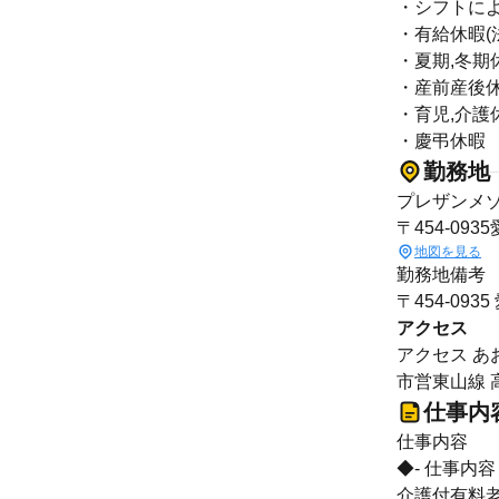
・シフトによ
・有給休暇(
・夏期,冬期
・産前産後
・育児,介護
・慶弔休暇
勤務地
プレザンメゾ
〒454-09
地図を見る
勤務地備考
〒454-0
アクセス
アクセス あ
市営東山線 
仕事内
仕事内容
◆- 仕事内容 
介護付有料