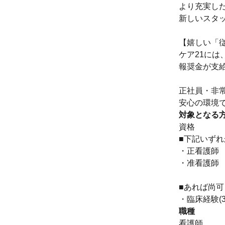
より充実し
新しいスタ
【嬉しい「
ケア21に
報奨金が支
正社員・非
安心の環境
対象となる
資格
■下記いず
・正看護師
・准看護師
■あれば尚可
・臨床経験(
職種
看護師