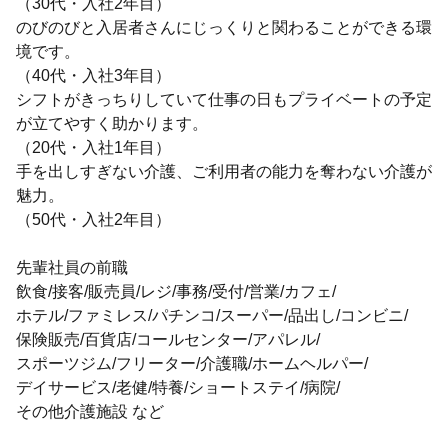
（30代・入社2年目）
のびのびと入居者さんにじっくりと関わることができる環
境です。
（40代・入社3年目）
シフトがきっちりしていて仕事の日もプライベートの予定
が立てやすく助かります。
（20代・入社1年目）
手を出しすぎない介護、ご利用者の能力を奪わない介護が
魅力。
（50代・入社2年目）
先輩社員の前職
飲食/接客/販売員/レジ/事務/受付/営業/カフェ/
ホテル/ファミレス/パチンコ/スーパー/品出し/コンビニ/
保険販売/百貨店/コールセンター/アパレル/
スポーツジム/フリーター/介護職/ホームヘルパー/
デイサービス/老健/特養/ショートステイ/病院/
その他介護施設 など