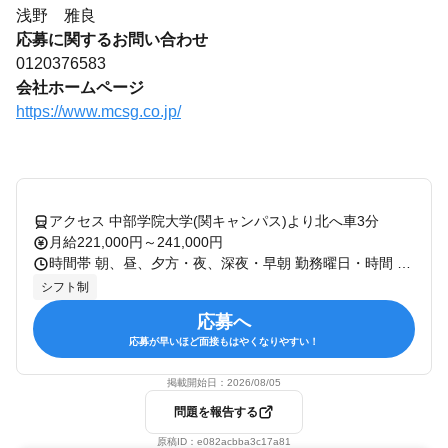
浅野 雅良
応募に関するお問い合わせ
0120376583
会社ホームページ
https://www.mcsg.co.jp/
アクセス 中部学院大学(関キャンパス)より北へ車3分
月給221,000円～241,000円
時間帯 朝、昼、夕方・夜、深夜・早朝 勤務曜日・時間 【早番】7:15～16:15（休憩60分） 【日勤】9:00～18:00（休憩60分） 【遅番】10:00～19:00（休憩60分） 【夜勤】16:00～翌10:00（休憩120分） シフト制 ※勤務地によりシフト時間が若干異なります ※夜勤回数：月5回程度 1ユニット（フロア）につきご入居者は9名、 日中は2～3名（早番・遅番など）のスタッフで担当します。
シフト制
応募へ
応募が早いほど面接もはやくなりやすい！
掲載開始日：
2026/08/05
問題を報告する
原稿ID：
e082acbba3c17a81