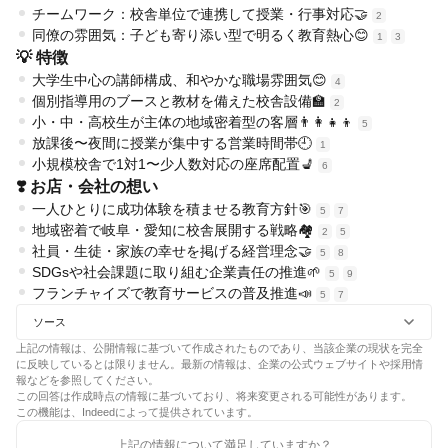
チームワーク：校舎単位で連携して授業・行事対応🤝
2
同僚の雰囲気：子ども寄り添い型で明るく教育熱心😊
1
3
💡 特徴
大学生中心の講師構成、和やかな職場雰囲気😊
4
個別指導用のブースと教材を備えた校舎設備🏫
2
小・中・高校生が主体の地域密着型の客層👨‍👩‍👧‍👦
5
放課後〜夜間に授業が集中する営業時間帯🕘
1
小規模校舎で1対1〜少人数対応の座席配置💺
6
❣️ お店・会社の想い
一人ひとりに成功体験を積ませる教育方針🎯
5
7
地域密着で岐阜・愛知に校舎展開する戦略🏘️
2
5
社員・生徒・家族の幸せを掲げる経営理念🤝
5
8
SDGsや社会課題に取り組む企業責任の推進🌱
5
9
フランチャイズで教育サービスの普及推進📣
5
7
ソース
上記の情報は、公開情報に基づいて作成されたものであり、当該企業の現状を完全
に反映しているとは限りません。最新の情報は、企業の公式ウェブサイトや採用情
報などを参照してください。
この回答は作成時点の情報に基づいており、将来変更される可能性があります。
この機能は、Indeedによって提供されています。
上記の情報について満足していますか？