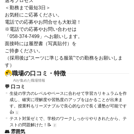
選考プロセス
＜勤務まで最短3日＞
お気軽にご応募ください。
電話での応募やお問合せも大歓迎！
※電話での応募やお問い合わせは
「058-374-7499」へお願いします。
面接時には履歴書（写真貼付）を
ご持参ください。
（採用後は”スーツに準じる服装”での勤務をお願いしま
す）
職場の口コミ・特徴
AIが集めた職場情報
💬 口コミ
生徒の学力のレベルやペースに合わせて学習カリキュラムを作
成し、確実に理解度や習熟度のアップをはかることが出来ま
す。授業料もリーズナブルで良心的なので長く通塾が可能です
👍
1
テスト対策ゼミで、学校のワークしっかりやりきれたから、テ
ストの問題解けた！📝
2
👥 雰囲気