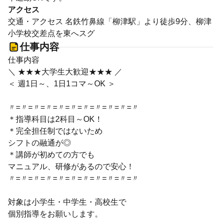
アクセス
交通・アクセス 名鉄竹鼻線「柳津駅」より徒歩9分、柳津
小学校交差点を東へスグ
仕事内容
仕事内容
＼ ★★★大学生大歓迎★★★ ／
＜ 週1日～、1日1コマ～OK ＞
〃=〃=〃=〃=〃=〃=〃=〃=〃=〃=〃
＊指導科目は2科目～OK！
＊完全担任制ではないため
シフトの融通が◎
＊講師が初めての方でも
マニュアル、研修があるので安心！
〃=〃=〃=〃=〃=〃=〃=〃=〃=〃=〃
対象は小学生・中学生・高校生で
個別指導をお願いします。