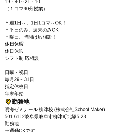
19：40～21：10
（１コマ90分授業）
＊週1日～、1日1コマ～OK！
＊平日のみ、週末のみOK！
＊曜日、時間は応相談！
休日休暇
休日休暇
シフト制 応相談
日曜・祝日
毎月29～31日
指定休校日
年末年始
勤務地
明海ゼミナール 柳津校 (株式会社School Maker)
501-6112岐阜県岐阜市柳津町北塚5-28
勤務地
車通勤OKです。