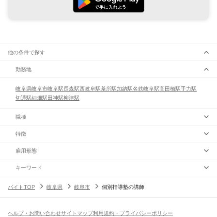
他の条件で探す
勤務地
岐阜県
岐阜市
岐阜駅
長森駅
西岐阜駅
茶所駅
加納駅
名鉄岐阜駅
高田橋駅
手力駅
切通駅
細畑駅
田神駅
柳津駅
職種
特徴
雇用形態
キーワード
バイトTOP
岐阜県
岐阜市
個別指導塾の講師
ヘルプ・お問い合わせ
サイトマップ
利用規約・プライバシーポリシー