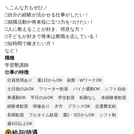
＼こんな方もぜひ／
□自分の経験が活かせる仕事がしたい！
□就職活動や将来役に立つ力をつけたい！
□人に教えることが好き、得意な方！
□子どもが好きで将来は教職を志している！
□短時間で稼ぎたい方！
など！
職種
学習塾講師
仕事の特徴
社員登用あり
週1日からOK
副業・WワークOK
土日祝のみOK
フリーター歓迎
バイク通勤OK
シフト自由
車通勤OK
平日のみOK
学生歓迎
転勤なし
未経験者歓迎
経験者歓迎
研修あり
夕方
ブランクOK
交通費支給
長期歓迎
フルタイム歓迎
週2・3日からOK
シフト制
週4日以上OK
給与/待遇