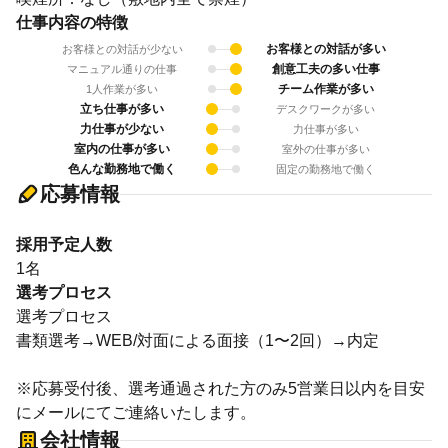
仕事内容の特徴
お客様との対話が多い
お客様との対話が少ない
創意工夫の多い仕事
マニュアル通りの仕事
チーム作業が多い
1人作業が多い
立ち仕事が多い
デスクワークが多い
力仕事が少ない
力仕事が多い
室内の仕事が多い
室外の仕事が多い
色んな勤務地で働く
固定の勤務地で働く
応募情報
採用予定人数
1名
選考プロセス
選考プロセス
書類選考→WEB/対面による面接（1〜2回）→内定
※応募受付後、選考通過された方のみ5営業日以内を目安
にメールにてご連絡いたします。
会社情報