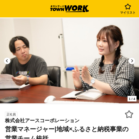
マイリスト
1
/
4
正社員
株式会社アースコーポレーション
営業マネージャー|地域×ふるさと納税事業の
営業チーム統括