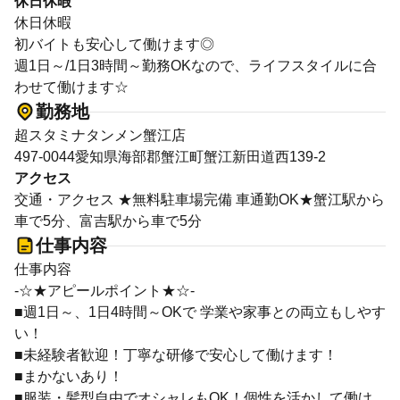
休日休暇
休日休暇
初バイトも安心して働けます◎
週1日～/1日3時間～勤務OKなので、ライフスタイルに合
わせて働けます☆
勤務地
超スタミナタンメン蟹江店
497-0044愛知県海部郡蟹江町蟹江新田道西139-2
アクセス
交通・アクセス ★無料駐車場完備 車通勤OK★蟹江駅から
車で5分、富吉駅から車で5分
仕事内容
仕事内容
-☆★アピールポイント★☆-
■週1日～、1日4時間～OKで 学業や家事との両立もしやす
い！
■未経験者歓迎！丁寧な研修で安心して働けます！
■まかないあり！
■服装・髪型自由でオシャレもOK！個性を活かして働け