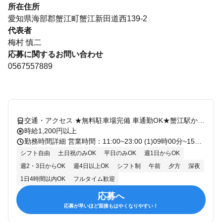
所在住所
愛知県海部郡蟹江町蟹江新田道西139-2
代表者
梅村 慎二
応募に関するお問い合わせ
0567557889
交通・アクセス ★無料駐車場完備 車通勤OK★蟹江駅から車で5分、富吉駅から車で5分
時給1,200円以上
勤務時間詳細 営業時間：11:00~23:00 (1)09時00分~15時00分 (2)11時00分~17時00分 (3)17時00分~00時00分 など
シフト自由
土日祝のみOK
平日のみOK
週1日からOK
週2・3日からOK
週4日以上OK
シフト制
午前
夕方
深夜
1日4時間以内OK
フルタイム歓迎
応募へ
応募が早いほど面接もはやくなりやすい！