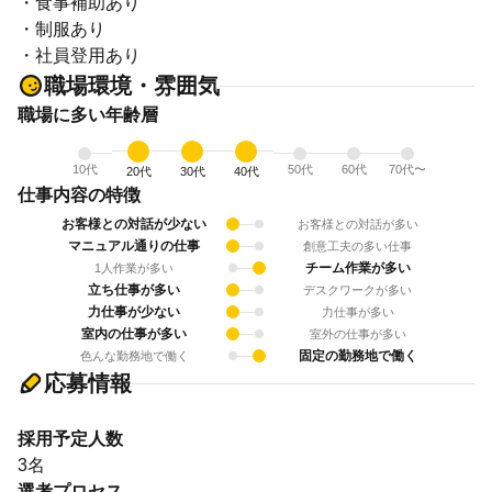
・食事補助あり
・制服あり
・社員登用あり
職場環境・雰囲気
職場に多い年齢層
10代
50代
60代
70代〜
20代
30代
40代
仕事内容の特徴
お客様との対話が少ない
お客様との対話が多い
マニュアル通りの仕事
創意工夫の多い仕事
チーム作業が多い
1人作業が多い
立ち仕事が多い
デスクワークが多い
力仕事が少ない
力仕事が多い
室内の仕事が多い
室外の仕事が多い
固定の勤務地で働く
色んな勤務地で働く
応募情報
採用予定人数
3名
選考プロセス