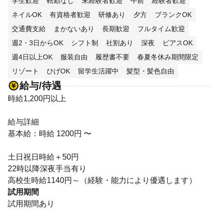
学生歓迎
転勤なし
未経験者歓迎
午前
経験者歓迎
ネイルOK
有資格者歓迎
研修あり
夕方
ブランクOK
交通費支給
まかないあり
長期歓迎
フルタイム歓迎
週2・3日からOK
シフト制
社割あり
深夜
ピアスOK
週4日以上OK
服装自由
履歴書不要
春夏冬休み期間限定
リゾート
ひげOK
留学生活躍中
髪型・髪色自由
給与/待遇
時給1,200円以上
給与詳細
基本給：時給 1200円 〜
土日祝日時給＋50円
22時以降深夜手当有り
高校生時給1140円～（経験・能力により優遇します）
試用期間
試用期間あり