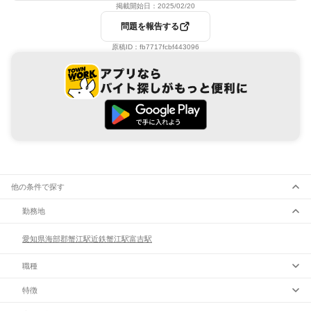
掲載開始日：
2025/02/20
問題を報告する
原稿ID：
fb7717fcbf443096
他の条件で探す
勤務地
愛知県
海部郡
蟹江駅
近鉄蟹江駅
富吉駅
職種
特徴