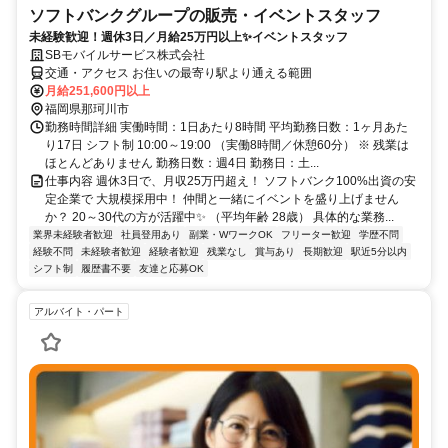
ソフトバンクグループの販売・イベントスタッフ
未経験歓迎！週休3日／月給25万円以上✨イベントスタッフ
SBモバイルサービス株式会社
交通・アクセス お住いの最寄り駅より通える範囲
月給251,600円以上
福岡県那珂川市
勤務時間詳細 実働時間：1日あたり8時間 平均勤務日数：1ヶ月あた
り17日 シフト制 10:00～19:00 （実働8時間／休憩60分） ※ 残業は
ほとんどありません 勤務日数：週4日 勤務日：土...
仕事内容 週休3日で、月収25万円超え！ ソフトバンク100%出資の安
定企業で 大規模採用中！ 仲間と一緒にイベントを盛り上げません
か？ 20～30代の方が活躍中✨ （平均年齢 28歳） 具体的な業務...
業界未経験者歓迎
社員登用あり
副業・WワークOK
フリーター歓迎
学歴不問
経験不問
未経験者歓迎
経験者歓迎
残業なし
賞与あり
長期歓迎
駅近5分以内
シフト制
履歴書不要
友達と応募OK
アルバイト・パート