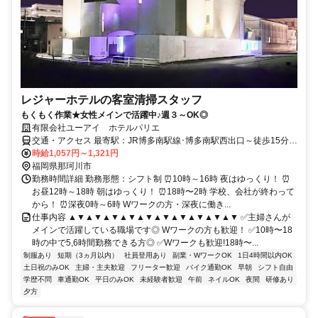
レジャーホテルの客室清掃スタッフ
もくもく作業★女性メインで活躍中♪週３～OK◎
有限会社ユーアイ ホテルパリエ
交通・アクセス 最寄駅：JR博多南駅線･博多南駅西出口～徒歩15分
バス：西鉄バス今光5丁目停留所～徒歩2分 車 ：西鉄大橋駅～那珂川
時給1,057円～1,321円
方面へ約15分 福岡都市高速野多目IC～那珂川方面へ約10分
福岡県那珂川市
勤務時間詳細 勤務形態：シフト制 ⏰10時～16時 夜はゆっくり！ ⏰
お昼12時～18時 朝はゆっくり！ ⏰18時〜2時 学校、会社が終わって
から！ ⏰深夜0時～6時 Wワークの方・深夜に働き...
仕事内容 ▲▼▲▼▲▼▲▼▲▼▲▼▲▼▲▼▲▼▲▼ ✅主婦さんが
メインで活躍している職場です◎ Wワークの方も歓迎！ ✅10時〜18
時の中で5,6時間勤務できる方◎ ✅Wワークも歓迎!18時〜...
制服あり
短期（3ヵ月以内）
社員登用あり
副業・WワークOK
1日4時間以内OK
土日祝のみOK
主婦・主夫歓迎
フリーター歓迎
バイク通勤OK
早朝
シフト自由
学歴不問
車通勤OK
平日のみOK
未経験者歓迎
午前
ネイルOK
夜間
研修あり
夕方