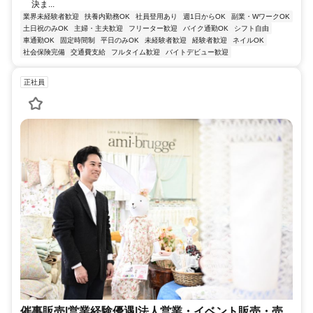
決ま...
業界未経験者歓迎
扶養内勤務OK
社員登用あり
週1日からOK
副業・WワークOK
土日祝のみOK
主婦・主夫歓迎
フリーター歓迎
バイク通勤OK
シフト自由
車通勤OK
固定時間制
平日のみOK
未経験者歓迎
経験者歓迎
ネイルOK
社会保険完備
交通費支給
フルタイム歓迎
バイトデビュー歓迎
正社員
催事販売|営業経験優遇|法人営業・イベント販売・売