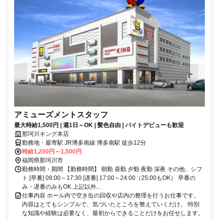
アミューズメントスタッフ
最大時給1,500円 | 週1日～OK | 髪色自由 | バイトデビューも歓迎
那珂川キング本店
勤務地・最寄駅 JR博多南線 博多南駅 徒歩12分
時給1,200円～1,500円
福岡県那珂川市
勤務時間・期間 【勤務時間】 朝勤 昼勤 夕勤 夜勤 深夜 その他、シフ
ト [早番] 09:00～17:30 [遅番] 17:00～24:00（25:00もOK） 早番の
み・遅番のみもOK 上記以外...
仕事内容 ホール内で空き缶の回収や店内の整理を行うお仕事です。
内容はとてもシンプルで、気づいたところを整えていくだけ。 特別
な知識や経験は必要なく、最初からできることだけをお任せします。