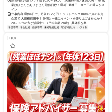
勤務時間詳細 シフト制 10:00～19:00 （実働8時間／休憩60分） ※ 残
業はほとんどありません 勤務日数：週3日 勤務日：金土日の週末がメ
イン
仕事内容 週休4日で、月収19.2万円！ ソフトバンク100%出資の安定
企業で 大規模採用中！ 仲間と一緒にイベントを盛り上げませんか？
20～30代の方が活躍中✨ （平均年齢 28歳） 具体的な業...
学歴不問
学生歓迎
経験不問
未経験者歓迎
駅近5分以内
シフト制
正社員