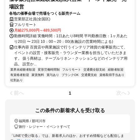
場設営
各地の催事会場で売場をつくる販売チーム
営業部正社員(全国区)
フルリモート
月給275,000円～489,500円
勤務時間詳細 実働時間：1日あたり8時間 平均勤務日数：1ヶ月あた
り20日 〜 23日 10：00～20：00(各施設の営業時間による)
仕事内容 百貨店や商業施設で行うインテリア雑貨の催事販売にて、
イベントの設営・接客販売・ラウンダー業務を担当していただきま
す。 扱う商材は、テーブルリネン・クッションなどのインテリア用
品。 設営か...
業界未経験者歓迎
変形労働時間制
フルリモート
交通費全額支給
経験者歓迎
有資格者歓迎
家賃無料
賞与あり
ブランクOK
交通費支給
資格取得手当あり
社割あり
前へ
次へ
1
この条件の新着求人を受け取る
福岡県 / 那珂川市
旅行・レジャー・イベントすべて
「LINEで受け取る」では、新着求人のほか、おすすめ情報なども配信しま