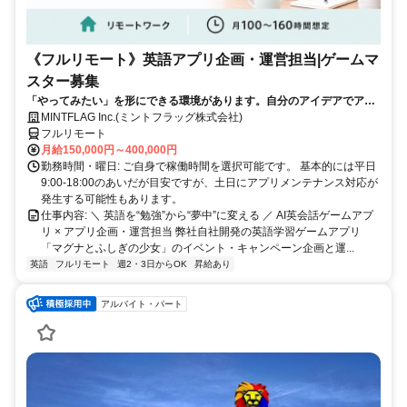
《フルリモート》英語アプリ企画・運営担当|ゲームマ
スター募集
「やってみたい」を形にできる環境があります。自分のアイデアでアプ
リを動かしてみませんか？
MINTFLAG Inc.(ミントフラッグ株式会社)
フルリモート
月給150,000円～400,000円
勤務時間・曜日: ご自身で稼働時間を選択可能です。 基本的には平日
9:00-18:00のあいだが目安ですが、土日にアプリメンテナンス対応が
発生する可能性もあります。
仕事内容: ＼ 英語を“勉強”から“夢中”に変える ／ AI英会話ゲームアプ
リ × アプリ企画・運営担当 弊社自社開発の英語学習ゲームアプリ
「マグナとふしぎの少女」のイベント・キャンペーン企画と運...
英語
フルリモート
週2・3日からOK
昇給あり
アルバイト・パート