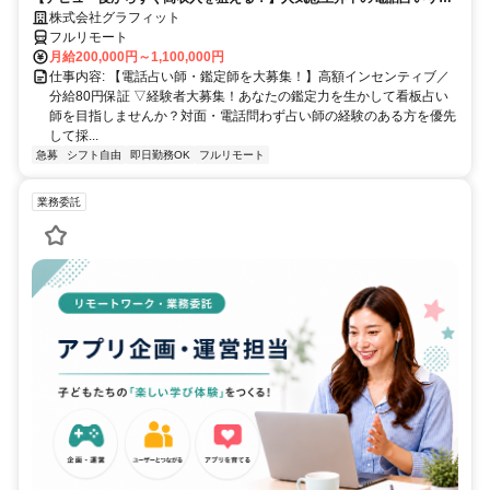
トで占いのお仕事
株式会社グラフィット
フルリモート
月給200,000円～1,100,000円
仕事内容: 【電話占い師・鑑定師を大募集！】高額インセンティブ／
分給80円保証 ▽経験者大募集！あなたの鑑定力を生かして看板占い
師を目指しませんか？対面・電話問わず占い師の経験のある方を優先
して採...
急募
シフト自由
即日勤務OK
フルリモート
業務委託