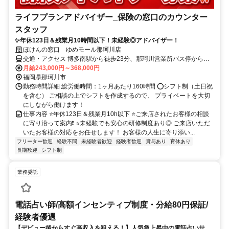
ライフプランアドバイザー_保険の窓口のカウンター
スタッフ
✨年休123日＆残業月10時間以下！未経験◎アドバイザー！
ほけんの窓口 ゆめモール那珂川店
交通・アクセス 博多南駅から徒歩23分、那珂川営業所バス停から徒
歩1分
月給243,000円～368,000円
福岡県那珂川市
勤務時間詳細 総労働時間：1ヶ月あたり160時間 ⭕️シフト制（土日祝
を含む） ご相談の上でシフトを作成するので、 プライベートを大切
にしながら働けます！
仕事内容 ⭐️年休123日＆残業月10h以下 ⭐️ご来店されたお客様の相談
に寄り沿って案内❗ ⭐️未経験でも安心の研修制度あり◎ ご来店いただ
いたお客様の対応をお任せします！ お客様の人生に寄り添い...
フリーター歓迎
経験不問
未経験者歓迎
経験者歓迎
賞与あり
育休あり
長期歓迎
シフト制
業務委託
電話占い師/高額インセンティブ制度・分給80円保証/
経験者優遇
【デビュー後からすぐ高収入を狙える！】人気急上昇中の電話占いサイ