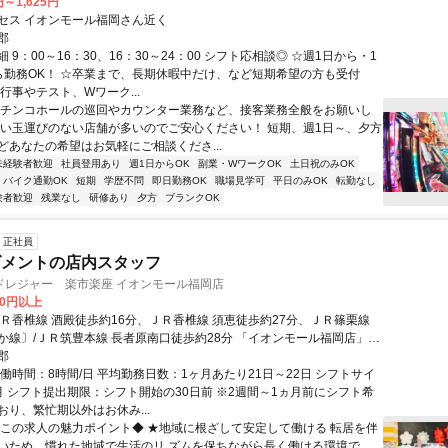
円～1,625円
セス イオンモール福岡さん近く
郡
 9：00～16：30、16：30～24：00 シフト応相談◎ ☆週1日から・1
ら勤務OK！ ☆卒業まで、長期休暇中だけ、など短期希望の方も受付
行事やテスト、Wワーク...
パチンコホールの巡回やカウンター業務など、接客業務全般をお願いし
たい玉運びのない店舗が多いのでご安心ください！ 短期、週1日～、夕方
どあなたの希望はお気軽にご相談くださ...
未経験者歓迎
社員登用あり
週1日からOK
副業・WワークOK
土日祝のみOK
バイク通勤OK
短期
学歴不問
即日勤務OK
職場見学可
平日のみOK
転勤なし
験者歓迎
残業なし
研修あり
夕方
ブランクOK
正社員
ズメントの店内スタッフ
ドレジャー 楽市楽座 イオンモール福岡店
00円以上
ＪＲ香椎線 酒殿徒歩約16分、ＪＲ香椎線 須恵徒歩約27分、ＪＲ篠栗線
か線〕/ＪＲ筑豊本線 長者原南口徒歩約28分 「イオンモール福岡店」内
徒歩１分
郡
働時間：8時間/日 平均勤務日数：1ヶ月あたり21日～22日 シフトサイ
月 シフト提出期限：シフト開始の30日前 ※2週間～1ヵ月前にシフト希
おり、繁忙期以外はお休み...
◆この求人の魅力ポイント◆ ★地域に根ざして安定して働ける 転居を伴
いため、慣れた地域で生活のリ ズムを保ちながら長く働ける環境で