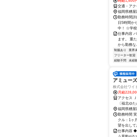
時給1,400
交通・アク
福岡県糟屋
勤務時間詳細
日5時間か
中！ ☆学校
仕事内容 
ます。 重
から勤務な
制服あり
業界
フリーター歓迎
経験不問
未経
アミュー
株式会社ワイ
月給228,0
アクセス 
〔福北ゆた
バス亭より
福岡県糟屋
勤務時間 実
クル：1ヶ
望を出して
仕事内容 
う異動がな