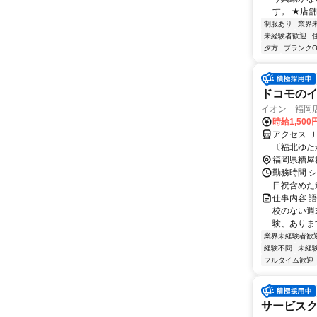
す。 ★店舗
制服あり
業界
未経験者歓迎
夕方
ブランクO
ドコモの
イオン 福岡店
時給1,500
アクセス 
〔福北ゆた
福岡県糟屋
勤務時間 シ
日祝含めた
仕事内容 
校のない週
験、あります
業界未経験者歓
経験不問
未経
フルタイム歓迎
サービスク