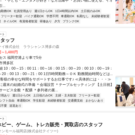
K！ ・子ども・エンタメが好き！な方活躍中 ・お買い物に使える、イオ
..
内勤務OK
社員登用あり
週1日からOK
1日4時間以内OK
土日祝のみOK
フリーター歓迎
バイク通勤OK
学歴不問
車通勤OK
転勤なし
未経験者歓迎
迎
ネイルOK
有資格者歓迎
研修あり
夕方
ブランクOK
ート
スタッフ
ケイ株式会社 ララシャンス博多の森
円～1,480円
セス 福岡空港より車で5分
市博多区
10：00～15：00 11：00～16：00 15：00～20：00 10：00～19：
0～20：00 13：00～21：00 1日5時間勤務～ＯＫ 勤務開始時間などは...
お客様の幸せな時間をサポートするお仕事です♪ ≪具体的には・・・≫
に週末の結婚式の準備 ＊会場設営 ＊テーブルセッティング 【土日祝】
ービス全般 ＊配膳 ＊参列者の案...
登用あり
週1日からOK
土日祝のみOK
主婦・主夫歓迎
フリーター歓迎
シフト自由
車通勤OK
学生歓迎
未経験者歓迎
交通費支給
まかないあり
書不要
送迎あり
ート
ホビー、ゲーム、トレカ販売・買取店のスタッフ
オンモール福岡店(株式会社テイツー)