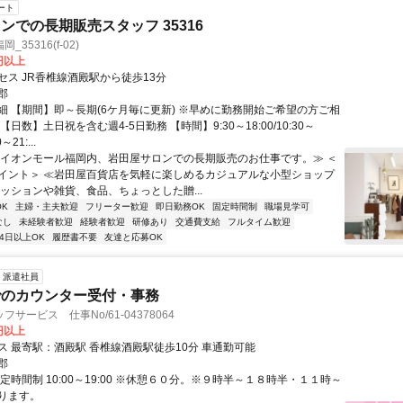
ート
ンでの長期販売スタッフ 35316
35316(f-02)
0円以上
セス JR香椎線酒殿駅から徒歩13分
郡
細 【期間】即～長期(6ケ月毎に更新) ※早めに勤務開始ご希望の方ご相
【日数】土日祝を含む週4-5日勤務 【時間】9:30～18:00/10:30～
～21:...
≪イオンモール福岡内、岩田屋サロンでの長期販売のお仕事です。≫ ＜
イント＞ ≪岩田屋百貨店を気軽に楽しめるカジュアルな小型ショップ
ァッションや雑貨、食品、ちょっとした贈...
K
主婦・主夫歓迎
フリーター歓迎
即日勤務OK
固定時間制
職場見学可
なし
未経験者歓迎
経験者歓迎
研修あり
交通費支給
フルタイム歓迎
4日以上OK
履歴書不要
友達と応募OK
派遣社員
でのカウンター受付・事務
サービス 仕事No/61-04378064
0円以上
交通アクセス 最寄駅：酒殿駅 香椎線酒殿駅徒歩10分 車通勤可能
郡
定時間制 10:00～19:00 ※休憩６０分。※９時半～１８時半・１１時～
ります。