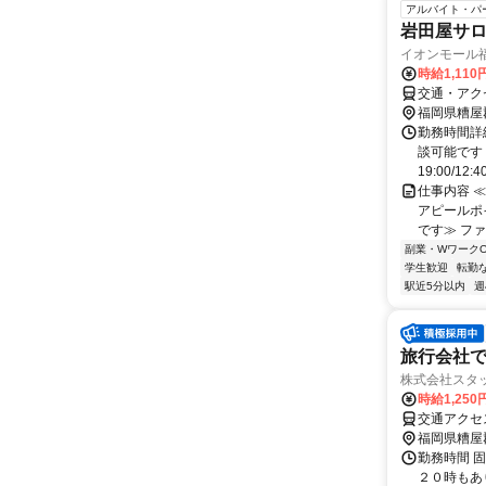
アルバイト・パ
岩田屋サロ
イオンモール福岡_
時給1,11
交通・アク
福岡県糟屋
勤務時間詳
談可能です 
19:00/12:40
仕事内容 
アピールポ
です≫ フ
副業・WワークO
学生歓迎
転勤
駅近5分以内
週
旅行会社
株式会社スタッフ
時給1,25
福岡県糟屋
勤務時間 固
２０時もあ