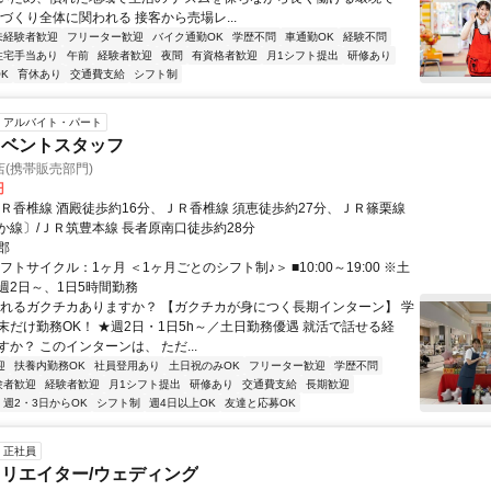
づくり全体に関われる 接客から売場レ...
未経験者歓迎
フリーター歓迎
バイク通勤OK
学歴不問
車通勤OK
経験不問
住宅手当あり
午前
経験者歓迎
夜間
有資格者歓迎
月1シフト提出
研修あり
K
育休あり
交通費支給
シフト制
アルバイト・パート
イベントスタッフ
(携帯販売部門)
円
ＪＲ香椎線 酒殿徒歩約16分、ＪＲ香椎線 須恵徒歩約27分、ＪＲ篠栗線
か線〕/ＪＲ筑豊本線 長者原南口徒歩約28分
郡
フトサイクル：1ヶ月 ＜1ヶ月ごとのシフト制♪＞ ■10:00～19:00 ※土
週2日～、1日5時間勤務
語れるガクチカありますか？ 【ガクチカが身につく長期インターン】 学
末だけ勤務OK！ ★週2日・1日5h～／土日勤務優遇 就活で話せる経
か？ このインターンは、 ただ...
迎
扶養内勤務OK
社員登用あり
土日祝のみOK
フリーター歓迎
学歴不問
験者歓迎
経験者歓迎
月1シフト提出
研修あり
交通費支給
長期歓迎
週2・3日からOK
シフト制
週4日以上OK
友達と応募OK
正社員
リエイター/ウェディング