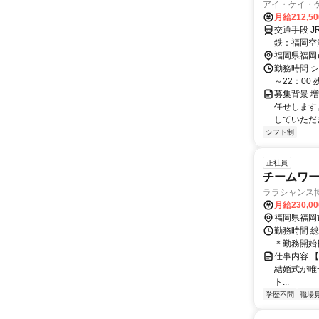
アイ・ケイ・
月給212,5
交通手段 
鉄：福岡空港前からバスで22
幹線「博多
福岡県福岡
勤務時間 シフ
～22：00
募集背景 
任せします
していただ
シフト制
正社員
チームワー
ララシャンス
月給230,0
福岡県福岡
勤務時間 総
＊勤務開始
仕事内容 
結婚式が唯
ト...
学歴不問
職場