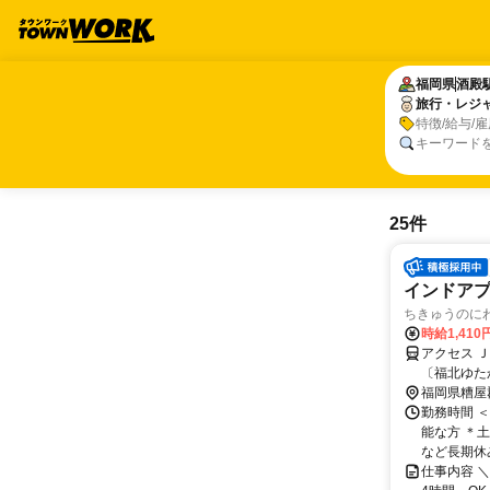
福岡県
福岡県
酒殿
酒殿
旅行・レジ
旅行・レジ
特徴/給与/
キーワード
25件
インドア
ちきゅうのに
時給1,410
アクセス 
〔福北ゆた
福岡県糟屋
勤務時間 ＜
能な方 ＊
など長期休
仕事内容 ＼ア