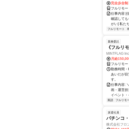
完全歩合制
フルリモー
仕事内容 
確認しても
がい] 私た
フルリモート
業務委託
《フルリモ
MINTFLAG 
月給150,0
フルリモー
勤務時間・曜
あいだが目
す。
仕事内容: 
画・運営担
イベント・キ
英語
フルリモ
派遣社員
パチンコ
株式会社フロ