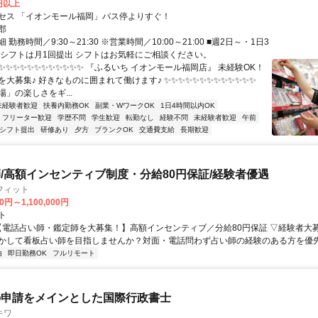
0円以上
セス 「イオンモール福岡」バス停よりすぐ！
郡
勤務時間／9:30～21:30 ※営業時間／10:00～21:00 ■週2日～・1日3
 ■シフトは月1回提出 シフトはお気軽にご相談ください。
✨✨✨✨✨✨✨✨✨✨✨✨ 『ふるいち イオンモール福岡店』 未経験OK！
を大募集♪ 好きなものに囲まれて働けます♪ ✨✨✨✨✨✨✨✨✨✨✨✨✨
」の楽しさをギ...
未経験者歓迎
扶養内勤務OK
副業・WワークOK
1日4時間以内OK
フリーター歓迎
学歴不問
学生歓迎
転勤なし
経験不問
未経験者歓迎
午前
1シフト提出
研修あり
夕方
ブランクOK
交通費支給
長期歓迎
/高額インセンティブ制度・分給80円保証/経験者優遇
フィット
0円～1,100,000円
ト
 【電話占い師・鑑定師を大募集！】高額インセンティブ／分給80円保証 ▽経験者大
かして看板占い師を目指しませんか？対面・電話問わず占い師の経験のある方を優先し
由
即日勤務OK
フルリモート
の申請をメインとした国際行政書士
キワ