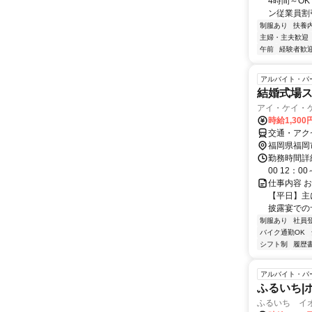
4時間～O
ン従業員割引.
制服あり
扶養
主婦・主夫歓迎
午前
経験者歓
アルバイト・パ
結婚式場
アイ・ケイ・
時給1,300
交通・アク
福岡県福岡
勤務時間詳細 
00 12：0
仕事内容 
【平日】主
披露宴でのサ
制服あり
社員
バイク通勤OK
シフト制
履歴
アルバイト・パ
ふるいち|
ふるいち イ