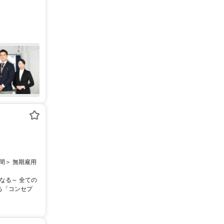
間＞ 無期雇用
なる～ 全ての
る「コンセプ