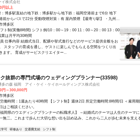
ケイ株式会社
00円以上
JR：博多駅直結の地下鉄：博多駅から地下鉄：福岡空港前まで6分 地下
分 受動喫煙対策：有 屋内禁煙 【最寄り駅】 ・九州新
駅」 ・ＪＲ博多南線「博多駅」 ・その他
市博多区
ト制(実働8時間) シフト例/10：00～19：00 11：00～20：00 13：00
 残業は月平均30時間
増員 仕事内容 結婚式当日、配膳や挙式進行などのサービス提供全般をお
。 スタッフの育成を通し、ゲストに楽しんでもらえる空間をつくり出
きます。 育成がサービスクリエイター...
ク抜群の専門式場のウェディングプランナー(33598)
博多の森 福岡 アイ・ケイ・ケイホールディングス株式会社
00円～300,000円
市博多区
労働時間：1週あたり40時間 【シフト制】週休2日 所定労働時間:8時間/日 ＜雇用期
日はご相談ください。
【福岡県のウエディングプランナーの転職求人】 ～結婚式のテーマは人生のテーマに
一無二。これまで歩んだ大切な想い出を詰め込み、これから二人が歩む未来を支え
見学可
研修あり
交通費支給
シフト制