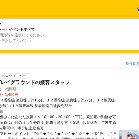
駅
駅
ャー・イベントすべて
ャー・イベントすべて
雇用形態を選択してください
を選択してください
条件保
アルバイト・パート
プレイグラウンドの接客スタッフ
わ 福岡店
円～1,460円
ＪＲ香椎線 酒殿徒歩約16分、ＪＲ香椎線 須恵徒歩約27分、ＪＲ篠栗線
か線〕/ＪＲ筑豊本線 長者原南口徒歩約28分
郡
働き方はあなた次第！＞ 10：00～20：00 ＊下記、繁忙期の勤務が可
土日祝(1か月のうち半分以上)勤務可能な方 ＊GW、お盆休み、年末年始
み期間中、半分以上勤務可...
ピールポイント／ "☆:*:★:*:☆:*:★:*:☆:*:★:*:☆:*:★ ・週1日～、1日