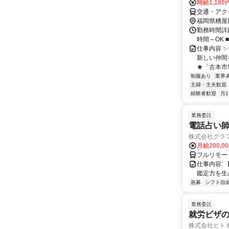
時給1,18
交通・アク
福岡県糟屋
勤務時間詳細 
時間～OK
仕事内容 ✨
新しい仲間
★「古本市場
制服あり
業界
主婦・主夫歓迎
経験者歓迎
月
業務委託
電話占い師
株式会社グラ
月給200,00
フルリモー
仕事内容:
鑑定力を生
急募
シフト自
業務委託
就労ビザ
株式会社ヒト