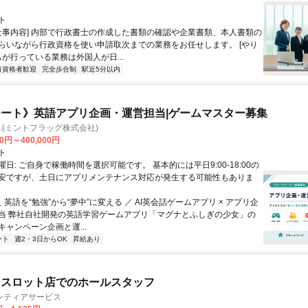
ト
[仕事内容] 内部で行政書士の作成した書類の確認や企業書類、本人書類の
らいながら行政資格を使い申請取次までの業務をお任せします。 [やり
ちが行っている業務は外国人が日...
有資格者歓迎
完全歩合制
駅近5分以内
ート》英語アプリ企画・運営担当|ゲームマスター募集
Inc.(ミントフラッグ株式会社)
00円～400,000円
ト
日: ご自身で稼働時間を選択可能です。 基本的には平日9:00-18:00の
安ですが、土日にアプリメンテナンス対応が発生する可能性もありま
＼ 英語を“勉強”から“夢中”に変える ／ AI英会話ゲームアプリ × アプリ企
当 弊社自社開発の英語学習ゲームアプリ「マグナとふしぎの少女」の
ャンペーン企画と運...
ート
週2・3日からOK
昇給あり
・スロット店でのホールスタッフ
ンティアサービス