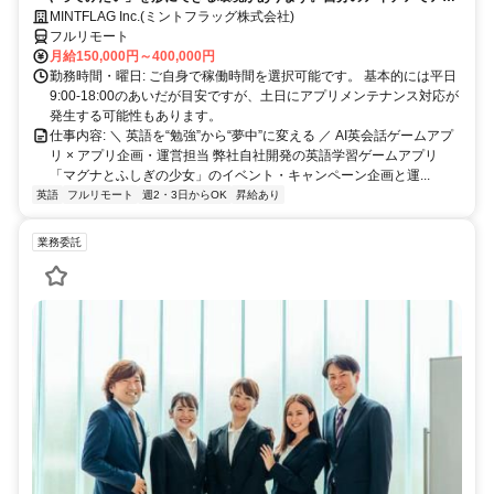
リを動かしてみませんか？
MINTFLAG Inc.(ミントフラッグ株式会社)
フルリモート
月給150,000円～400,000円
勤務時間・曜日: ご自身で稼働時間を選択可能です。 基本的には平日
9:00-18:00のあいだが目安ですが、土日にアプリメンテナンス対応が
発生する可能性もあります。
仕事内容: ＼ 英語を“勉強”から“夢中”に変える ／ AI英会話ゲームアプ
リ × アプリ企画・運営担当 弊社自社開発の英語学習ゲームアプリ
「マグナとふしぎの少女」のイベント・キャンペーン企画と運...
英語
フルリモート
週2・3日からOK
昇給あり
業務委託