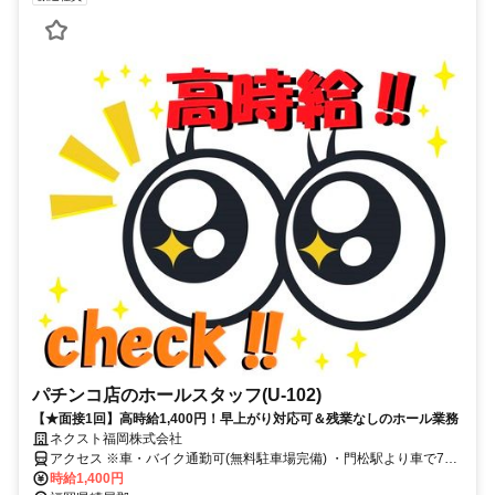
パチンコ店のホールスタッフ(U-102)
【★面接1回】高時給1,400円！早上がり対応可＆残業なしのホール業務
ネクスト福岡株式会社
アクセス ※車・バイク通勤可(無料駐車場完備) ・門松駅より車で7分
・バス停「深井」より徒歩2分
時給1,400円