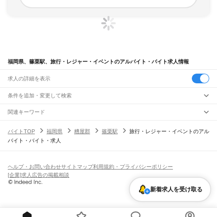
福岡県、篠栗駅、旅行・レジャー・イベントのアルバイト・バイト求人情報
求人の詳細を表示
条件を追加・変更して検索
市区町村を追加・変更
関連キーワード
完全在宅ワーク 全国
シール貼り 在宅
現在地周辺
ガチャガチャ
犬カフェ
福岡県
駅を追加・変更
バイトTOP
福岡県
糟屋郡
篠栗駅
旅行・レジャー・イベントのアル
福岡県
すべて
バイト・バイト・求人
北九州市
すべて
職種を追加・変更
JR山陽本線(岩国～門司)
門司区
若松区
戸畑区
小倉北区
小倉南区
八幡東区
八幡西区
門司駅
飲食・フードサービス
福岡市
すべて
特徴を追加・変更
飲食・フードサービス
すべて
ヘルプ・お問い合わせ
サイトマップ
利用規約・プライバシーポリシー
JR博多南線
東区
博多区
中央区
南区
西区
城南区
早良区
ホールスタッフ
キッチンスタッフ
皿洗い・洗い場
精肉・鮮魚加工
給食調理
人気
[企業]求人広告の掲載相談
博多駅
博多南駅
雇用形態を追加・変更
パン屋（ベーカリー）
フードカウンター販売員
バー（BAR）・バーテンダー
大牟田市
久留米市
直方市
飯塚市
田川市
柳川市
八女市
筑後市
大川市
行橋市
日払いOK
高校生歓迎
学生歓迎
深夜の仕事
髪型・髪色自由
ひげOK
ネイルOK
飲食店補助（開店・閉店準備）
飲食店（店長・マネージャー）
新着求人を受け取る
JR鹿児島本線(下関・門司港～博多)
豊前市
中間市
小郡市
筑紫野市
春日市
大野城市
宗像市
太宰府市
古賀市
福津市
ピアスOK
アルバイト・パート
履歴書不要
オープニングスタッフ
留学生・外国人活躍中
都道府県を変更
営業・販売
門司港駅
小森江駅
門司駅
小倉駅
西小倉駅
九州工大前駅
戸畑駅
枝光駅
うきは市
宮若市
嘉麻市
朝倉市
みやま市
糸島市
那珂川市
糟屋郡
遠賀郡
鞍手郡
勤務期間
正社員
スペースワールド駅
八幡駅
黒崎駅
陣原駅
折尾駅
水巻駅
遠賀川駅
海老津駅
営業・販売
すべて
嘉穂郡
朝倉郡
三井郡
三潴郡
八女郡
田川郡
京都郡
築上郡
短期
契約社員
単発・1日OK
長期
期間限定（春夏冬休み等）
教育大前駅
赤間駅
東郷駅
東福間駅
福間駅
千鳥駅
古賀駅
ししぶ駅
新宮中央駅
営業
テレフォンアポインター（テレアポ）
ルートセールス
コンビニ
シフト
派遣社員