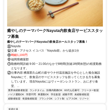
癒やしのテーマパークNayuta内飲食店サービススタッ
フ募集
癒やしのテーマパークNayutaの飲食店ホールスタッフ募集！
Nayuta
交通・アクセス イコバス「Nayuta前」から徒歩1分
時給1,100円
福岡県糟屋郡
勤務時間詳細 9:00 ~ 21:00のなかで8時間(別途1時間休憩)の程度勤務
となります。
仕事内容 糟屋郡久山町の薪サウナ付温浴施設を中心とした複合施設
Nayutaにて、飲食店のサービススタッフを担ってくださる方を募集
しています。 現在Nayutaにはヴィーガンレストラン、おにぎり食
堂、...
業界未経験者歓迎
ランチタイム
扶養内勤務OK
60代も応募可
フリーター歓迎
バイク通勤OK
学歴不問
車通勤OK
学生歓迎
経験不問
未経験者歓迎
経験者歓迎
有資格者歓迎
ブランクOK
シフト制
ピアスOK
リゾート
派遣社員