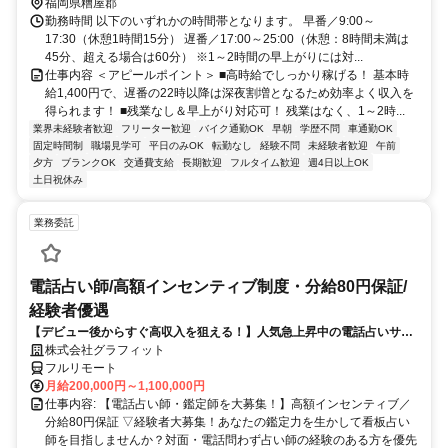
福岡県糟屋郡
勤務時間 以下のいずれかの時間帯となります。 早番／9:00～
17:30（休憩1時間15分） 遅番／17:00～25:00（休憩：8時間未満は
45分、超える場合は60分） ※1～2時間の早上がりには対...
仕事内容 ＜アピールポイント＞ ■高時給でしっかり稼げる！ 基本時
給1,400円で、遅番の22時以降は深夜割増となるため効率よく収入を
得られます！ ■残業なし＆早上がり対応可！ 残業はなく、1～2時...
業界未経験者歓迎
フリーター歓迎
バイク通勤OK
早朝
学歴不問
車通勤OK
固定時間制
職場見学可
平日のみOK
転勤なし
経験不問
未経験者歓迎
午前
夕方
ブランクOK
交通費支給
長期歓迎
フルタイム歓迎
週4日以上OK
土日祝休み
業務委託
電話占い師/高額インセンティブ制度・分給80円保証/
経験者優遇
【デビュー後からすぐ高収入を狙える！】人気急上昇中の電話占いサイ
トで占いのお仕事
株式会社グラフィット
フルリモート
月給200,000円～1,100,000円
仕事内容: 【電話占い師・鑑定師を大募集！】高額インセンティブ／
分給80円保証 ▽経験者大募集！あなたの鑑定力を生かして看板占い
師を目指しませんか？対面・電話問わず占い師の経験のある方を優先