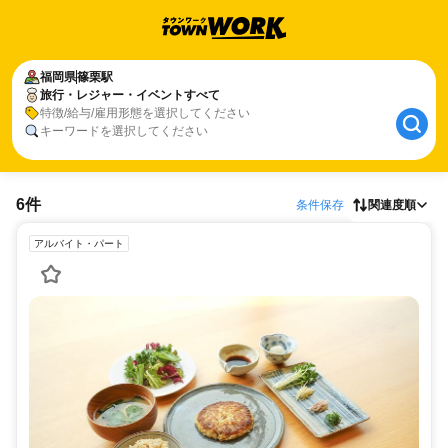
福岡県
篠栗駅
旅行・レジャー・イベントすべて
特徴/給与/雇用形態を選択してください
キーワードを選択してください
6件
条件保存
関連度順
アルバイト・パート