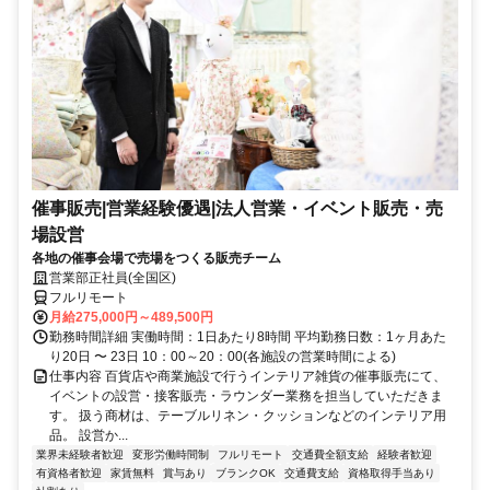
催事販売|営業経験優遇|法人営業・イベント販売・売
場設営
各地の催事会場で売場をつくる販売チーム
営業部正社員(全国区)
フルリモート
月給275,000円～489,500円
勤務時間詳細 実働時間：1日あたり8時間 平均勤務日数：1ヶ月あた
り20日 〜 23日 10：00～20：00(各施設の営業時間による)
仕事内容 百貨店や商業施設で行うインテリア雑貨の催事販売にて、
イベントの設営・接客販売・ラウンダー業務を担当していただきま
す。 扱う商材は、テーブルリネン・クッションなどのインテリア用
品。 設営か...
業界未経験者歓迎
変形労働時間制
フルリモート
交通費全額支給
経験者歓迎
有資格者歓迎
家賃無料
賞与あり
ブランクOK
交通費支給
資格取得手当あり