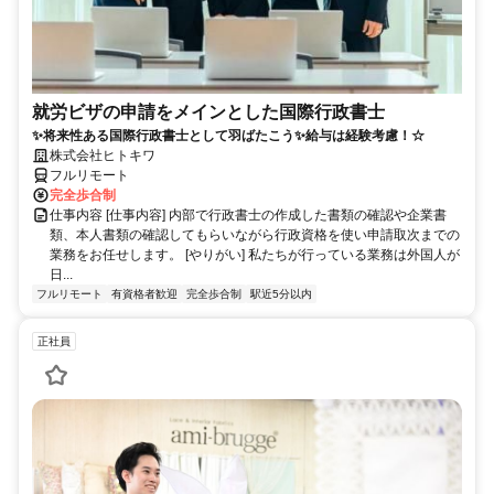
就労ビザの申請をメインとした国際行政書士
✨将来性ある国際行政書士として羽ばたこう✨給与は経験考慮！☆
株式会社ヒトキワ
フルリモート
完全歩合制
仕事内容 [仕事内容] 内部で行政書士の作成した書類の確認や企業書
類、本人書類の確認してもらいながら行政資格を使い申請取次までの
業務をお任せします。 [やりがい] 私たちが行っている業務は外国人が
日...
フルリモート
有資格者歓迎
完全歩合制
駅近5分以内
正社員