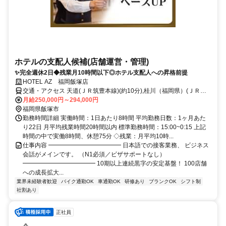
ホテルの支配人候補(店舗運営・管理)
✨完全週休2日◆残業月10時間以下◎ホテル支配人への昇格前提
HOTEL AZ 福岡飯塚店
交通・アクセス 天道(ＪＲ筑豊本線)(約10分),桂川（福岡県）(ＪＲ筑
豊本線〔原田線〕)北口(約27分),桂川（福岡県）(ＪＲ篠栗線〔福北ゆ
月給250,000円～294,000円
たか線〕)北口(約27分)
福岡県飯塚市
勤務時間詳細 実働時間：1日あたり8時間 平均勤務日数：1ヶ月あた
り22日 月平均残業時間20時間以内 標準勤務時間：15:00~0:15 上記
時間の中で実働8時間、休憩75分 ◇残業：月平均10時...
仕事内容 ━━━━━━━━━━━━ 日本語での接客業務、 ビジネス
会話がメインです。 （N1必須／ビザサポートなし）
━━━━━━━━━━━━ 10期以上連続黒字の安定基盤！ 100店舗
への成長拡大...
業界未経験者歓迎
バイク通勤OK
車通勤OK
研修あり
ブランクOK
シフト制
社割あり
正社員