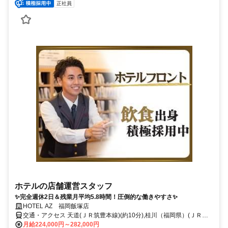
正社員
ホテルの店舗運営スタッフ
✨完全週休2日＆残業月平均5.8時間！圧倒的な働きやすさ✨
HOTEL AZ 福岡飯塚店
交通・アクセス 天道(ＪＲ筑豊本線)(約10分),桂川（福岡県）(ＪＲ筑
豊本線〔原田線〕)北口(約27分),桂川（福岡県）(ＪＲ篠栗線〔福北ゆ
月給224,000円～282,000円