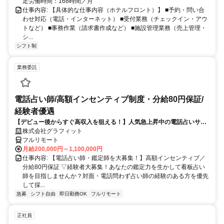
定労働時間：168時間／月
仕事内容: 【具体的な仕事内容（ホテルフロント）】 ■予約・問い合
わせ対応（電話・インターネット） ■受付業務（チェックイン・アウ
トなど） ■事務作業（請求書作成など） ■施設管理業務（売上管理・
シ...
シフト制
業務委託
電話占い師/高額インセンティブ制度・分給80円保証/
経験者優遇
【デビュー後からすぐ高収入を狙える！】人気急上昇中の電話占いサイ
トで占いのお仕事
株式会社グラフィット
フルリモート
月給200,000円～1,100,000円
仕事内容: 【電話占い師・鑑定師を大募集！】高額インセンティブ／
分給80円保証 ▽経験者大募集！あなたの鑑定力を生かして看板占い
師を目指しませんか？対面・電話問わず占い師の経験のある方を優先
して採...
急募
シフト自由
即日勤務OK
フルリモート
正社員