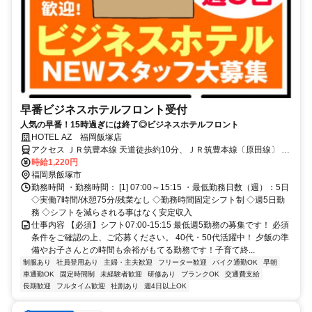
早番ビジネスホテルフロント受付
人気の早番！15時過ぎには終了◎ビジネスホテルフロント
HOTEL AZ 福岡飯塚店
アクセス ＪＲ筑豊本線 天道徒歩約10分、ＪＲ筑豊本線〔原田線〕 桂
川（福岡県）北口徒歩約27分、ＪＲ篠栗線〔福北ゆたか線〕 桂川
時給1,220円
（福岡県）北口徒歩約27分 R福北ゆたか線「天道駅」より車で約4分
福岡県飯塚市
勤務時間 ・勤務時間： [1] 07:00～15:15 ・最低勤務日数（週）：5日
◇実働7時間/休憩75分/残業なし ◇勤務時間固定シフト制 ◇週5日勤
務 ◇シフトを減らされる事はなく安定収入
仕事内容 【必須】シフト07:00-15:15 最低週5勤務の募集です！ 必須
条件をご確認の上、ご応募ください。 40代・50代活躍中！ 夕飯の準
備やお子さんとの時間も余裕がもてる勤務です！子育て終...
制服あり
社員登用あり
主婦・主夫歓迎
フリーター歓迎
バイク通勤OK
早朝
車通勤OK
固定時間制
未経験者歓迎
研修あり
ブランクOK
交通費支給
長期歓迎
フルタイム歓迎
社割あり
週4日以上OK