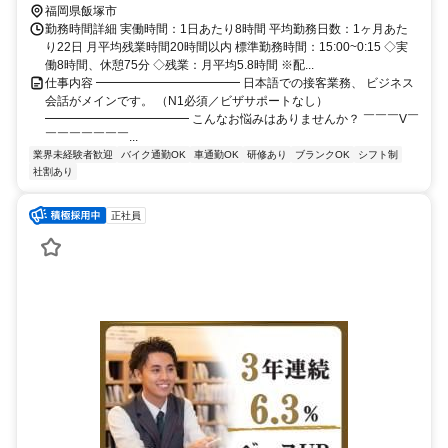
たか線〕)北口(約27分)
福岡県飯塚市
勤務時間詳細 実働時間：1日あたり8時間 平均勤務日数：1ヶ月あた
り22日 月平均残業時間20時間以内 標準勤務時間：15:00~0:15 ◇実
働8時間、休憩75分 ◇残業：月平均5.8時間 ※配...
仕事内容 ━━━━━━━━━━━━ 日本語での接客業務、 ビジネス
会話がメインです。 （N1必須／ビザサポートなし）
━━━━━━━━━━━━ こんなお悩みはありませんか？ ￣￣￣V￣
￣￣￣￣￣￣￣...
業界未経験者歓迎
バイク通勤OK
車通勤OK
研修あり
ブランクOK
シフト制
社割あり
正社員