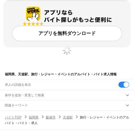
アプリを無料ダウンロード
福岡県、天道駅、旅行・レジャー・イベントのアルバイト・バイト求人情報
求人の詳細を表示
条件を追加・変更して検索
市区町村を追加・変更
関連キーワード
完全在宅ワーク 全国
シール貼り 在宅
現在地周辺
ガチャガチャ
犬カフェ
福岡県
駅を追加・変更
バイトTOP
福岡県
飯塚市
天道駅
旅行・レジャー・イベントのアル
福岡県
すべて
バイト・バイト・求人
北九州市
すべて
職種を追加・変更
JR山陽本線(岩国～門司)
門司区
若松区
戸畑区
小倉北区
小倉南区
八幡東区
八幡西区
門司駅
飲食・フードサービス