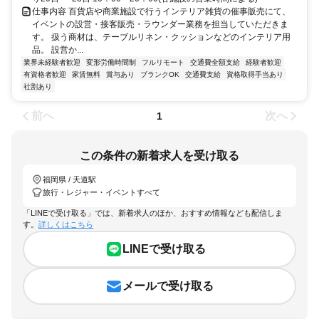
仕事内容 百貨店や商業施設で行うインテリア雑貨の催事販売にて、
イベントの設営・接客販売・ラウンダー業務を担当していただきま
す。 扱う商材は、テーブルリネン・クッションなどのインテリア用
品。 設営か...
業界未経験者歓迎
変形労働時間制
フルリモート
交通費全額支給
経験者歓迎
有資格者歓迎
家賃無料
賞与あり
ブランクOK
交通費支給
資格取得手当あり
社割あり
前へ
次へ
1
この条件の新着求人を受け取る
福岡県 / 天道駅
旅行・レジャー・イベントすべて
「LINEで受け取る」では、新着求人のほか、おすすめ情報なども配信しま
す。
詳しくはこちら
LINEで受け取る
メールで受け取る