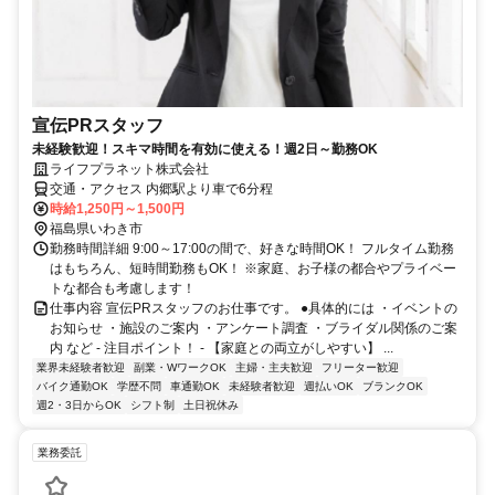
宣伝PRスタッフ
未経験歓迎！スキマ時間を有効に使える！週2日～勤務OK
ライフプラネット株式会社
交通・アクセス 内郷駅より車で6分程
時給1,250円～1,500円
福島県いわき市
勤務時間詳細 9:00～17:00の間で、好きな時間OK！ フルタイム勤務
はもちろん、短時間勤務もOK！ ※家庭、お子様の都合やプライベー
トな都合も考慮します！
仕事内容 宣伝PRスタッフのお仕事です。 ●具体的には ・イベントの
お知らせ ・施設のご案内 ・アンケート調査 ・ブライダル関係のご案
内 など - 注目ポイント！ - 【家庭との両立がしやすい】 ...
業界未経験者歓迎
副業・WワークOK
主婦・主夫歓迎
フリーター歓迎
バイク通勤OK
学歴不問
車通勤OK
未経験者歓迎
週払いOK
ブランクOK
週2・3日からOK
シフト制
土日祝休み
業務委託