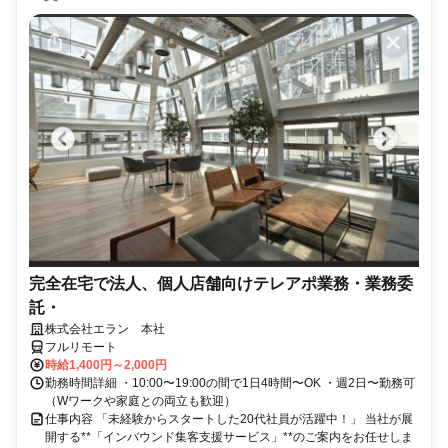
完全在宅で法人、個人店舗向けテレアポ業務・業務委
託・
株式会社エラン 本社
フルリモート
時給1,400円～2,000円
勤務時間詳細 ・10:00〜19:00の間で1日4時間〜OK ・週2日〜勤務可
（Wワークや家庭との両立も歓迎）
仕事内容 「未経験からスタートした20代社員が活躍中！」 当社が展
開する**「インバウンド集客支援サービス」**のご案内をお任せしま