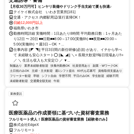
交通誘導・警備
【月収30万円可】ヒンヤリ装備やドリンク手当支給で夏も快適♪
テイケイ株式会社 いわき営業所[181]
交通・アクセス 内郷駅周辺/直行直帰OK！
日給12,000円以上
福島県いわき市
勤務時間詳細 実働時間：1日あたり8時間 平均勤務日数：1ヶ月あた
り12日 〜 20日 ■■日勤■■8:00～17:00(実働8h) ■■夜勤■■20:00～
5:00(実働8h) ＊週3日～OK ＊...
仕事内容 ||◤ ◥|| 平日3日間の新任研修(必須) があり、イチから学べ
て 未経験も安心スタート⭕ ||◣ ◢|| ＼⭐ 長期大歓迎!!毎日現場あり!!⭐
／ ＼ 生活も収入も大安定◎ ／ ▼...
制服あり
業界未経験者歓迎
扶養内勤務OK
社員登用あり
副業・WワークOK
土日祝のみOK
主婦・主夫歓迎
週1シフト提出
60代も応募可
資格取得支援あり
フリーター歓迎
早朝
シフト自由
学歴不問
平日のみOK
学生歓迎
経験不問
未経験者歓迎
交通費全額支給
午前
業務委託
医療医薬品の作成要領に基づいた資材審査業務
フルリモート求人！医療医薬品の資材審査業務【経験者のみ】
株式会社EdgeX
フルリモート