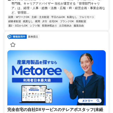
専門職、キャリアアドバイザー 当社が運営する「管理部門キャリ
ア」は、経理・人事・総務・法務・広報・IR・経営企画・事業企画な
ど、管理部...
副業・WワークOK
主婦・主夫歓迎
平日のみOK
転勤なし
フルリモート
経験者歓迎
残業なし
夜間
夕方
在宅OK
ブランクOK
長期歓迎
週2・3日からOK
シフト制
長期休暇あり
土日祝休み
服装自由
業務委託
完全在宅の自社DXサービスのテレアポスタッフ(未経