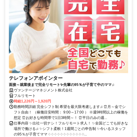
テレフォンアポインター
面接～就業後まで完全リモート✨先輩の95％が子育て中のママ♫
ヴァンテージマネジメント株式会社
フルリモート
時給1,226円～1,920円
勤務時間詳細 完全シフト制 希望を最大限考慮します♫ ⏰月～金でシ
フト自由！ （稼働目安時間： 9:00～17:00 ） ※週9時間以上の稼働を
想定 ⏰お好きな時間帯で1日3時間～！ ⏰平日のみの週...
仕事内容 ✨出社一切ナシ！フルリモート求人！ ✨全国どこでも好きな
場所で働ける♫ ✨シフト柔軟！1週間ごとの申告制 ✨今いるスタッフ
の95％が子育てママ ༶ ༶ ༶ ༶ ༶ ༶ ༶ ༶ ༶ ༶ ༶ ༶...