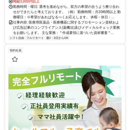
時給3,000円以上
勤務時間・曜日: 選考を進めながら、双方の希望の合うよう擦り合わ
せができたらと考えております。 （例） 勤務時間：月20時間以上 勤
務曜日：※希望があればなるべくお応えします。 休暇・休日：...
仕事内容: 医療用医薬品・医療機器に関するプロモーション資材およ
び広告記事のコンプライアンス(薬機法)及びメディカルチェック業務
をお願いします。 主な業務： * 作成要領に基づいた資材審査 * ...
シフト自由
フルリモート
週2・3日からOK
契約社員