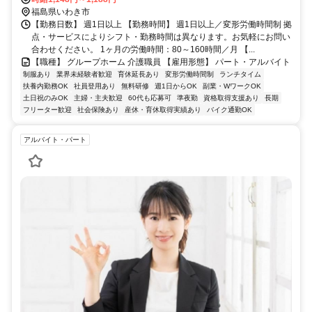
福島県いわき市
【勤務日数】 週1日以上 【勤務時間】 週1日以上／変形労働時間制 拠
点・サービスによりシフト・勤務時間は異なります。お気軽にお問い
合わせください。 1ヶ月の労働時間：80～160時間／月 【...
【職種】 グループホーム 介護職員 【雇用形態】 パート・アルバイト
制服あり
業界未経験者歓迎
育休延長あり
変形労働時間制
ランチタイム
扶養内勤務OK
社員登用あり
無料研修
週1日からOK
副業・WワークOK
土日祝のみOK
主婦・主夫歓迎
60代も応募可
準夜勤
資格取得支援あり
長期
フリーター歓迎
社会保険あり
産休・育休取得実績あり
バイク通勤OK
アルバイト・パート