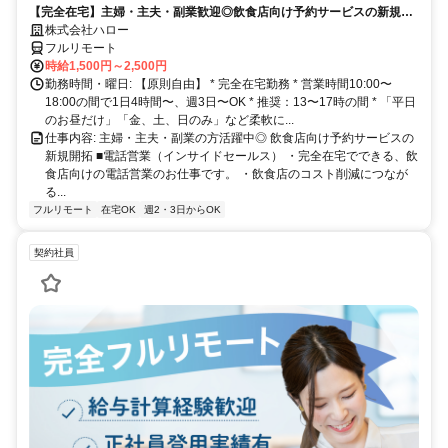
【完全在宅】主婦・主夫・副業歓迎◎飲食店向け予約サービスの新規開
拓
株式会社ハロー
フルリモート
時給1,500円～2,500円
勤務時間・曜日: 【原則自由】 * 完全在宅勤務 * 営業時間10:00〜
18:00の間で1日4時間〜、週3日〜OK * 推奨：13〜17時の間 * 「平日
のお昼だけ」「金、土、日のみ」など柔軟に...
仕事内容: 主婦・主夫・副業の方活躍中◎ 飲食店向け予約サービスの
新規開拓 ■電話営業（インサイドセールス） ・完全在宅でできる、飲
食店向けの電話営業のお仕事です。 ・飲食店のコスト削減につなが
る...
フルリモート
在宅OK
週2・3日からOK
契約社員