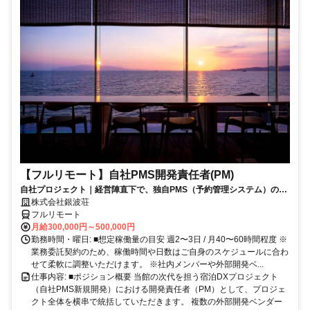
【フルリモート】自社PMS開発責任者(PM)
自社プロジェクト｜経営陣直下で、独自PMS（予約管理システム）の新
規開発を統括
株式会社銀波荘
フルリモート
月給300,000円～500,000円
勤務時間・曜日: ■想定稼働量の目安 週2〜3日 / 月40〜60時間程度 ※
業務委託契約のため、稼働時間や日数はご自身のスケジュールに合わ
せて柔軟に調整いただけます。 ※社内メンバーや外部開発ベ...
仕事内容: ■ポジション概要 当館の次代を担う宿泊DXプロジェクト
（自社PMS新規開発）における開発責任者（PM）として、プロジェ
クト全体を横串で統括していただきます。 複数の外部開発ベンダー