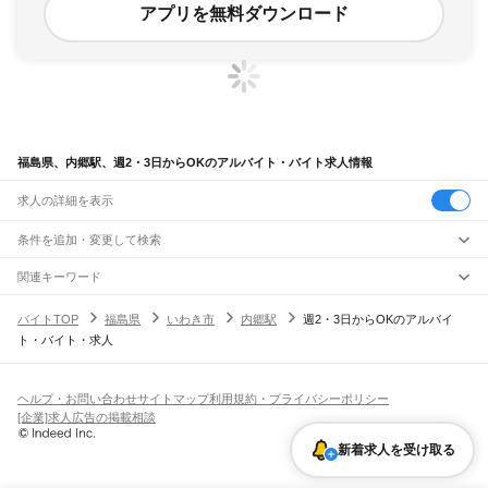
アプリを無料ダウンロード
福島県、内郷駅、週2・3日からOKのアルバイト・バイト求人情報
求人の詳細を表示
条件を追加・変更して検索
市区町村を追加・変更
関連キーワード
完全在宅ワーク 全国
シール貼り 在宅
現在地周辺
ガチャガチャ
犬カフェ
福島県
駅を追加・変更
バイトTOP
福島県
いわき市
内郷駅
週2・3日からOKのアルバイ
福島県
すべて
ト・バイト・求人
福島市
会津若松市
郡山市
いわき市
白河市
須賀川市
喜多方市
相馬市
二本松市
職種を追加・変更
JR東北本線(黒磯～利府・盛岡)
田村市
南相馬市
伊達市
本宮市
伊達郡
安達郡
岩瀬郡
南会津郡
耶麻郡
河沼郡
白坂駅
新白河駅
白河駅
久田野駅
泉崎駅
矢吹駅
鏡石駅
須賀川駅
安積永盛駅
郡山駅
飲食・フードサービス
大沼郡
西白河郡
東白川郡
石川郡
田村郡
双葉郡
相馬郡
特徴を追加・変更
日和田駅
五百川駅
本宮駅
杉田駅
二本松駅
安達駅
松川駅
金谷川駅
南福島駅
福島駅
飲食・フードサービス
すべて
ヘルプ・お問い合わせ
サイトマップ
利用規約・プライバシーポリシー
東福島駅
伊達駅
桑折駅
藤田駅
貝田駅
ホールスタッフ
キッチンスタッフ
皿洗い・洗い場
精肉・鮮魚加工
給食調理
人気
[企業]求人広告の掲載相談
雇用形態を追加・変更
パン屋（ベーカリー）
フードカウンター販売員
バー（BAR）・バーテンダー
日払いOK
高校生歓迎
学生歓迎
深夜の仕事
髪型・髪色自由
ひげOK
ネイルOK
山形線
新着求人を受け取る
飲食店補助（開店・閉店準備）
飲食店（店長・マネージャー）
ピアスOK
アルバイト・パート
履歴書不要
オープニングスタッフ
留学生・外国人活躍中
福島駅
笹木野駅
庭坂駅
都道府県を変更
営業・販売
勤務期間
正社員
JR磐越西線(郡山～会津若松)
営業・販売
すべて