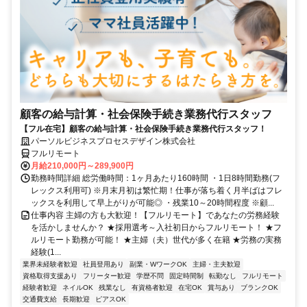
顧客の給与計算・社会保険手続き業務代行スタッフ
【フル在宅】顧客の給与計算・社会保険手続き業務代行スタッフ！
パーソルビジネスプロセスデザイン株式会社
フルリモート
月給210,000円～289,900円
勤務時間詳細 総労働時間：1ヶ月あたり160時間 ・1日8時間勤務(フ
レックス利用可) ※月末月初は繁忙期！仕事が落ち着く月半ばはフレ
ックスを利用して早上がりが可能◎ ・残業10～20時間程度 ※顧...
仕事内容 主婦の方も大歓迎！【フルリモート】であなたの労務経験
を活かしませんか？ ★採用選考～入社初日からフルリモート！ ★フ
ルリモート勤務が可能！ ★主婦（夫）世代が多く在籍 ★労務の実務
経験(1...
業界未経験者歓迎
社員登用あり
副業・WワークOK
主婦・主夫歓迎
資格取得支援あり
フリーター歓迎
学歴不問
固定時間制
転勤なし
フルリモート
経験者歓迎
ネイルOK
残業なし
有資格者歓迎
在宅OK
賞与あり
ブランクOK
交通費支給
長期歓迎
ピアスOK