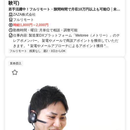
験可)
若手活躍中！フルリモート・隙間時間で月収10万円以上も可能◎ │未経
験からインサイドセールスに挑戦
ZAZA株式会社
フルリモート
時給1,800円～2,000円
勤務時間・曜日: 月単位で相談・調整可能
仕事内容: 製造業DXプラットフォーム「Metoree（メトリー）」のテ
レアポメンバー。 架電やメールで商談アポイントを獲得していただ
きます。 * 架電やメールアプローチによるアポイント獲得 *...
フルリモート
残業なし
週2・3日からOK
業務委託