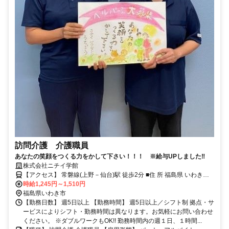
訪問介護 介護職員
あなたの笑顔をつくる力をかして下さい！！！ ※給与UPしました‼
株式会社ニチイ学館
【アクセス】 常磐線(上野－仙台)駅 徒歩2分 ■住 所 福島県 いわき市
時給1,245円～1,510円
内郷綴町榎下55-1 ■アクセス 常磐線(上野－仙台)駅 徒歩2分
福島県いわき市
【勤務日数】 週5日以上 【勤務時間】 週5日以上／シフト制 拠点・サ
ービスによりシフト・勤務時間は異なります。お気軽にお問い合わせ
ください。 ※ダブルワークもOK!! 勤務時間内の週１日、１時間...