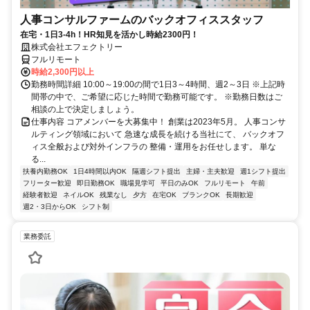
人事コンサルファームのバックオフィススタッフ
在宅・1日3-4h！HR知見を活かし時給2300円！
株式会社エフェクトリー
フルリモート
時給2,300円以上
勤務時間詳細 10:00～19:00の間で1日3～4時間、週2～3日 ※上記時
間帯の中で、ご希望に応じた時間で勤務可能です。 ※勤務日数はご
相談の上で決定しましょう。
仕事内容 コアメンバーを大募集中！ 創業は2023年5月。 人事コンサ
ルティング領域において 急速な成長を続ける当社にて、 バックオフ
ィス全般および対外インフラの 整備・運用をお任せします。 単な
る...
扶養内勤務OK
1日4時間以内OK
隔週シフト提出
主婦・主夫歓迎
週1シフト提出
フリーター歓迎
即日勤務OK
職場見学可
平日のみOK
フルリモート
午前
経験者歓迎
ネイルOK
残業なし
夕方
在宅OK
ブランクOK
長期歓迎
週2・3日からOK
シフト制
業務委託