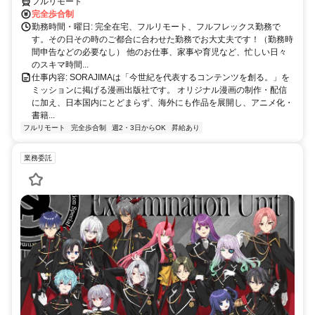
フルリモート
完全歩合制
勤務時間・曜日: 完全在宅、フルリモート、フルフレックス勤務で
す。その日その時のご都合に合わせた勤務でお大丈夫です！（勤務時
間申告などの必要なし） 他のお仕事、家事や育児など、忙しい日々
のスキマ時間...
仕事内容: SORAJIMAは「今世紀を代表するコンテンツを創る。」を
ミッションに掲げる漫画出版社です。 オリジナル漫画の制作・配信
に加え、日本国内にとどまらず、海外にも作品を展開し、アニメ化・
書籍...
フルリモート
完全歩合制
週2・3日からOK
昇給あり
業務委託