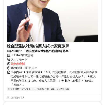
総合型選抜対策(推薦入試)の家庭教師
1枠2500円〜！総合型選抜対策塾の塾講師を募集！
HUSTAR株式会社
フルリモート
完全歩合制
勤務時間・曜日: 自由
仕事内容: ★未経験歓迎★「AO、指定校推薦、その他推薦入試の合格
の経験を活かして一緒に受験生の合格へ伴走しませんか？」 ★東大
早慶の学生をはじめ、社会人も活躍中！★ 私たちが提供するのは
「推薦入...
シフト自由
フルリモート
完全歩合制
週2・3日からOK
同じ企業の求人