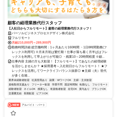
顧客の経理業務代行スタッフ
【入社日からフルリモート】顧客の経理業務代行スタッフ！
パーソルビジネスプロセスデザイン株式会社
フルリモート
月給210,000円～289,900円
勤務時間詳細 総労働時間：1ヶ月あたり160時間 ・1日8時間勤務(フ
レックス利用可) ※月末月初は繁忙期！仕事が落ち着く月半ばはフレ
ックスを利用して早上がりが可能◎ ・残業10～20時間程度 ※顧...
仕事内容 主婦の方も大歓迎！【フルリモート】であなたの経理経験
を活かしませんか？ ★採用選考～入社初日からフルリモート！ ★フ
レックスを活用してワークライフバランス抜群◎ ★主婦（夫）世代
が多く在籍...
業界未経験者歓迎
社員登用あり
副業・WワークOK
主婦・主夫歓迎
資格取得支援あり
フリーター歓迎
学歴不問
固定時間制
転勤なし
フルリモート
経験者歓迎
ネイルOK
残業なし
有資格者歓迎
在宅OK
賞与あり
ブランクOK
交通費支給
長期歓迎
ピアスOK
アルバイト・パート