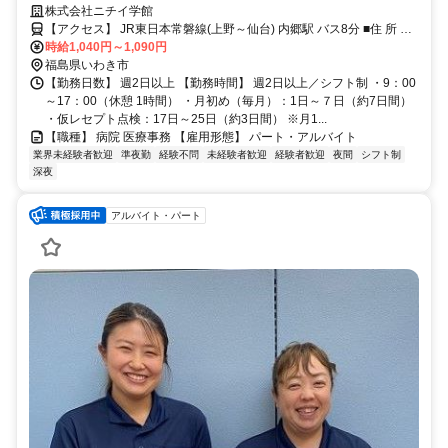
て勤務可能です！
株式会社ニチイ学館
【アクセス】 JR東日本常磐線(上野～仙台) 内郷駅 バス8分 ■住 所 福
島県 いわき市 内郷御厩町久世原１６ ■アクセス JR東日本常磐線(上野
時給1,040円～1,090円
～仙台) 内郷駅 バス8分
福島県いわき市
【勤務日数】 週2日以上 【勤務時間】 週2日以上／シフト制 ・9：00
～17：00（休憩 1時間） ・月初め（毎月）：1日～７日（約7日間）
・仮レセプト点検：17日～25日（約3日間） ※月1...
【職種】 病院 医療事務 【雇用形態】 パート・アルバイト
業界未経験者歓迎
準夜勤
経験不問
未経験者歓迎
経験者歓迎
夜間
シフト制
深夜
アルバイト・パート