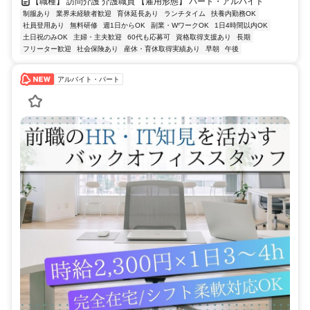
【職種】 訪問介護 介護職員 【雇用形態】 パート・アルバイト
制服あり
業界未経験者歓迎
育休延長あり
ランチタイム
扶養内勤務OK
社員登用あり
無料研修
週1日からOK
副業・WワークOK
1日4時間以内OK
土日祝のみOK
主婦・主夫歓迎
60代も応募可
資格取得支援あり
長期
フリーター歓迎
社会保険あり
産休・育休取得実績あり
早朝
午後
アルバイト・パート