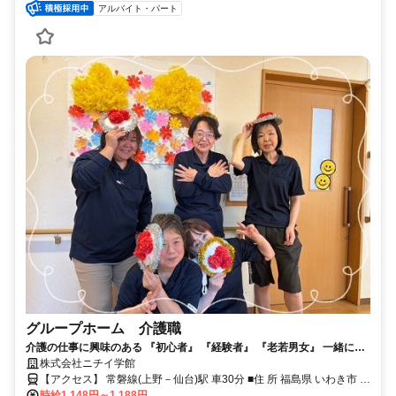
アルバイト・パート
グループホーム 介護職
介護の仕事に興味のある 『初心者』 『経験者』 『老若男女』 一緒に働
きませんか? 当ホームでは、職員の年齢層は高いですが入居者様と職
株式会社ニチイ学館
員、『笑顔』で頑張っています。 ※給与UPしました‼
【アクセス】 常磐線(上野－仙台)駅 車30分 ■住 所 福島県 いわき市 内
時給1,148円～1,188円
郷高坂町大町30番4号 ■アクセス 常磐線(上野－仙台)駅 車30分