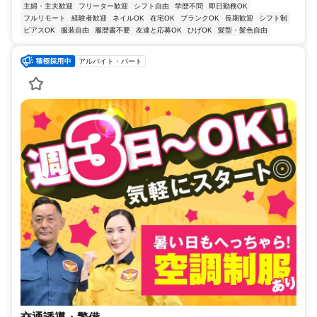
主婦・主夫歓迎
フリーター歓迎
シフト自由
学歴不問
即日勤務OK
フルリモート
経験者歓迎
ネイルOK
在宅OK
ブランクOK
長期歓迎
シフト制
ピアスOK
服装自由
履歴書不要
友達と応募OK
ひげOK
髪型・髪色自由
アルバイト・パート