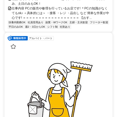
み、土日のみもOK！
仕事内容 PCの販売や修理を行っているお店です! ＊PCの知識がなく
てもok♪ ＜具体的には＞ ・接客 ・レジ ・品出し など 簡単な作業が中
心です! ＝＝＝＝＝＝＝＝＝＝＝＝＝＝＝＝＝＝ 【おす...
扶養内勤務OK
社員登用あり
副業・WワークOK
主婦・主夫歓迎
フリーター歓迎
平日のみOK
週2・3日からOK
シフト制
社割あり
アルバイト・パート