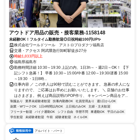
アウトドア用品の販売・接客業務-1158148
未経験OK！フルタイム勤務歓迎◎日祝時給100円UP✨
株式会社ワールドツール アストロプロダクツ福島店
交通・アクセス 阿武隈急行卸町駅徒歩27分
時給1,033円以上
福島県福島市
勤務時間詳細 10:30～19:30 上記の内、1日3h～・週2日～OK！ 【下
記シフト急募！】 早番 10:30～15:00/中番 12:00～19:30/遅番 15:00
～19:30 ・1日8時...
仕事内容 ／ この求人は90秒で読むことができます。 急募の求人にな
りますので、 ご応募はお早めにお願いいたします。 ＼ 店舗のお仕事
はさまざま。 例えば商品説明のPOP作り、 キャンペーン商品をア...
制服あり
業界未経験者歓迎
扶養内勤務OK
社員登用あり
週1日からOK
副業・WワークOK
1日4時間以内OK
土日祝のみOK
主婦・主夫歓迎
フリーター歓迎
バイク通勤OK
シフト自由
学歴不問
車通勤OK
平日のみOK
学生歓迎
未経験者歓迎
午前
経験者歓迎
ネイルOK
アルバイト・パート