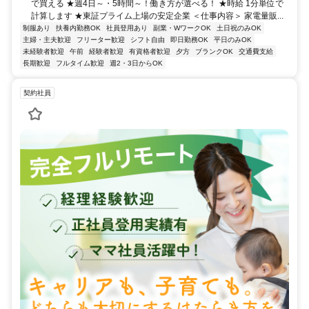
で買える ★週4日～・5時間～！働き方が選べる！ ★時給 1分単位で
計算します ★東証プライム上場の安定企業 ＜仕事内容＞ 家電量販...
制服あり
扶養内勤務OK
社員登用あり
副業・WワークOK
土日祝のみOK
主婦・主夫歓迎
フリーター歓迎
シフト自由
即日勤務OK
平日のみOK
未経験者歓迎
午前
経験者歓迎
有資格者歓迎
夕方
ブランクOK
交通費支給
長期歓迎
フルタイム歓迎
週2・3日からOK
契約社員