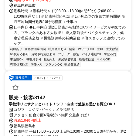
福島県福島市
勤務時間 ＜勤務時間＞ (1)08:00～18:00(休憩60分) (2)08:00～
13:00(休憩なし) ※勤務時間応相談 ※1か月単位の変形労働時間制 ※
月平均時間外勤務10時間程度 ＜仕事の...
仕事内容 ◆仕事内容 週2日勤務から相談OK/デイサービスが初めての
方、ブランクのある方大歓迎！ ※入浴前後のバイタルチェック、健
康管理業務全般 ※機能訓練時の補助業務 ※他スタッフと連携しての
ケア...
制服あり
変形労働時間制
社員登用あり
副業・WワークOK
主婦・主夫歓迎
60代も応募可
資格取得支援あり
フリーター歓迎
バイク通勤OK
学歴不問
車通勤OK
職場見学可
転勤なし
未経験者歓迎
経験者歓迎
ネイルOK
有資格者歓迎
研修あり
ブランクOK
交通費支給
アルバイト・パート
販売・接客/8142
学校帰りにサクッとバイト！シフト自由で勉強も遊びも両立OK！
コジマ コジマ×ビックカメラ福島店
アクセス 仙台方面4号線沿い/鎌田交差点そば！
時給1,040円以上
福島県福島市
勤務時間 平日15:00～20:00 土日祝10:00～20:00 1日3時間から、週2