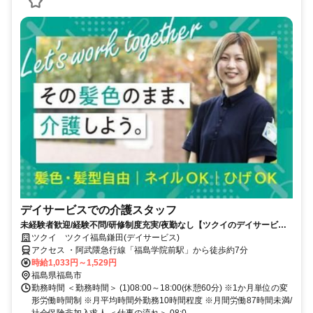
デイサービスでの介護スタッフ
未経験者歓迎/経験不問/研修制度充実/夜勤なし【ツクイのデイサービス/
介護スタッフ求人】
ツクイ ツクイ福島鎌田(デイサービス)
アクセス ・阿武隈急行線「福島学院前駅」から徒歩約7分
時給1,033円～1,529円
福島県福島市
勤務時間 ＜勤務時間＞ (1)08:00～18:00(休憩60分) ※1か月単位の変
形労働時間制 ※月平均時間外勤務10時間程度 ※月間労働87時間未満/
社会保険非加入求人 ＜仕事の流れ＞ 08:0...