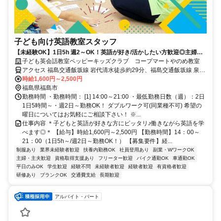
子ども向け英語教室スタッフ
【未経験OK】1日5h 週2～OK！英語が好き/活かしたい方歓迎◎主婦
(夫)/学生も活躍中！
子ども英会話教室ペッピーキッズクラブ コープマートやのめ教室
アクセス 福島交通飯坂線 岩代清水徒歩約29分、福島交通飯坂線 泉
（福島交通）徒歩約30分、阿武隈急行 卸町（福島県）徒歩約29分 福
時給1,600円～2,500円
島交通飯坂線「岩代清水駅」より車8分 ／近隣教室への勤務も応相談
福島県福島市
※屋内禁煙
勤務時間 ・勤務時間： [1] 14:00～21:00 ・最低勤務日数（週）：2日
1日5時間～・週2日～勤務OK！ ダブルワーク可(同業種不可) 希望の
曜日についてはお気軽にご相談下さい！ ※...
仕事内容 ＊子どもと英語が好きな方にピッタリ♪働きながら英語を学
べます◎＊ 【給与】時給1,600円～2,500円 【勤務時間】14：00～
21：00（1日5h～/週2日～勤務OK！） 【募集要件】経...
制服あり
業界未経験者歓迎
扶養内勤務OK
社員登用あり
副業・WワークOK
主婦・主夫歓迎
資格取得支援あり
フリーター歓迎
バイク通勤OK
車通勤OK
平日のみOK
学生歓迎
経験不問
未経験者歓迎
経験者歓迎
有資格者歓迎
研修あり
ブランクOK
交通費支給
長期歓迎
アルバイト・パート