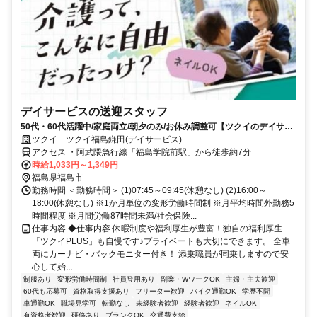
デイサービスの送迎スタッフ
50代・60代活躍中/家庭両立/朝夕のみ/お休み調整可【ツクイのデイサー
ビス/送迎スタッフ求人】
ツクイ ツクイ福島鎌田(デイサービス)
アクセス ・阿武隈急行線「福島学院前駅」から徒歩約7分
時給1,033円～1,349円
福島県福島市
勤務時間 ＜勤務時間＞ (1)07:45～09:45(休憩なし) (2)16:00～
18:00(休憩なし) ※1か月単位の変形労働時間制 ※月平均時間外勤務5
時間程度 ※月間労働87時間未満/社会保険...
仕事内容 ◆仕事内容 休暇制度や福利厚生が豊富！独自の福利厚生
「ツクイPLUS」も自慢です♪プライベートも大切にできます。 全車
両にカーナビ・バックモニター付き！ 添乗職員が同乗しますので安
心して始...
制服あり
変形労働時間制
社員登用あり
副業・WワークOK
主婦・主夫歓迎
60代も応募可
資格取得支援あり
フリーター歓迎
バイク通勤OK
学歴不問
車通勤OK
職場見学可
転勤なし
未経験者歓迎
経験者歓迎
ネイルOK
有資格者歓迎
研修あり
ブランクOK
交通費支給