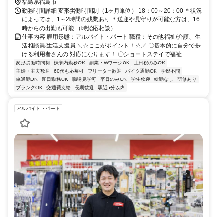
福島県福島市
勤務時間詳細 変形労働時間制（1ヶ月単位） 18：00～20：00 ＊状況
によっては、1～2時間の残業あり ＊送迎や見守りが可能な方は、16
時からの出勤も可能 （時給応相談）
仕事内容 雇用形態：アルバイト・パート 職種：その他福祉/介護、生
活相談員/生活支援員 ＼☆ここがポイント！☆／ 〇基本的に自分で歩
ける利用者さんの 対応になります！ 〇ショートステイで福祉...
変形労働時間制
扶養内勤務OK
副業・WワークOK
土日祝のみOK
主婦・主夫歓迎
60代も応募可
フリーター歓迎
バイク通勤OK
学歴不問
車通勤OK
即日勤務OK
職場見学可
平日のみOK
学生歓迎
転勤なし
研修あり
ブランクOK
交通費支給
長期歓迎
駅近5分以内
アルバイト・パート