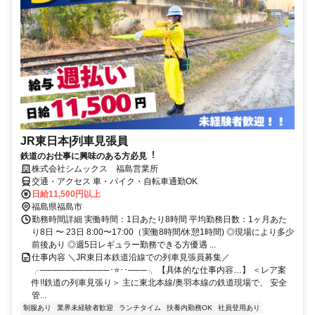
JR東日本|列車見張員
鉄道のお仕事に興味のある⽅必⾒︕
株式会社シムックス 福島営業所
交通・アクセス 車・バイク・自転車通勤OK
日給11,500円以上
福島県福島市
勤務時間詳細 実働時間：1日あたり8時間 平均勤務日数：1ヶ月あた
り8日 〜 23日 8:00〜17:00（実働8時間/休憩1時間) ◎現場により多少
前後あり ◎週5⽇レギュラー勤務できる⽅優遇 ...
仕事内容 ＼JR東⽇本鉄道沿線での列⾞⾒張員募集／
╭───────────･⭐･･───╮ 【具体的な仕事内容…】 ＜レア案
件!!鉄道の列⾞⾒張り＞ 主に東北本線/奥羽本線の鉄道現場で、 安全
管...
制服あり
業界未経験者歓迎
ランチタイム
扶養内勤務OK
社員登用あり