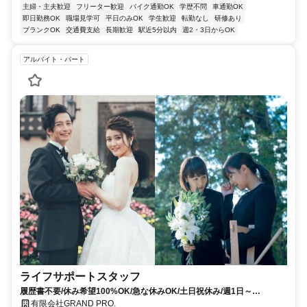
主婦・主夫歓迎
フリーター歓迎
バイク通勤OK
学歴不問
車通勤OK
即日勤務OK
職場見学可
平日のみOK
学生歓迎
転勤なし
研修あり
ブランクOK
交通費支給
長期歓迎
駅近5分以内
週2・3日からOK
アルバイト・パート
ライフサポートスタッフ
履歴書不要/休み希望100%OK/急な休みOK/土日祝休み/週1日～
OK/10:00～15:00まで/GW・年末年始あり
有限会社GRAND PRO.