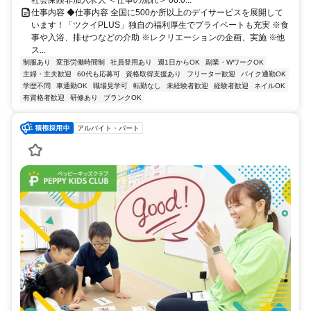
仕事内容 ◆仕事内容 全国に500か所以上のデイサービスを展開して
います！「ツクイPLUS」独自の福利厚生でプライベートも充実 ※食
事や入浴、排せつなどの介助 ※レクリエーションの企画、実施 ※他
ス...
制服あり
変形労働時間制
社員登用あり
週1日からOK
副業・WワークOK
主婦・主夫歓迎
60代も応募可
資格取得支援あり
フリーター歓迎
バイク通勤OK
学歴不問
車通勤OK
職場見学可
転勤なし
未経験者歓迎
経験者歓迎
ネイルOK
有資格者歓迎
研修あり
ブランクOK
アルバイト・パート