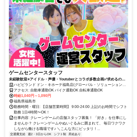
ゲームセンタースタッフ
未経験歓迎⭐️アイドル・声優・Youtuberとコラボ多数企画✅求めるのは
元気のある接客のみ⭐️
ハピピランド ドン・キホーテ福島店(グローバル・ソリューションズ
株式会社)
アクセス: 自動車通勤OK バイク通勤OK 自転車通勤OK
時給1,040円～1,090円
福島県福島市
勤務時間・曜日: 【店舗営業時間】 9:00-24:00 上記のお時間でシフト
勤務 1日4時間〜OK！
仕事内容: クレーンゲームの店舗スタッフ募集！ 「好き」を仕事にし
ませんか？ クレーンゲームやぬいぐるみに囲まれて、 毎日ワクワク
しながら働ける職場です♪ ＼こんな方にピッタリ！...
交通費支給
週2・3日からOK
シフト制
昇給あり