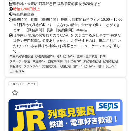
勤務地・最寄駅 阿武隈急行 福島学院前駅 徒歩20分ほど
時給1,200円以上
福島県福島市
勤務時間・期間 【勤務時間】 昼勤 ＼短時間勤務です／ 10:00～15:00
※1日2hから勤務OKです！ あなたの都合に合わせて働くことができ
ます！ 【勤務期間】 長期 【契約期間】 半年/自...
仕事内容 地域のお客様とのつながりを 大切にするお仕事です 特別な
経験や専門知識は 必要ありません。 お任せするのは、既にご利用 い
ただいている会員様や地域の お客様とのコミュニケーションを 通じ
て...
業界未経験者歓迎
扶養内勤務OK
週1日からOK
主婦・主夫歓迎
長期
フリーター歓迎
車通勤OK
固定時間制
平日のみOK
未経験者歓迎
経験者歓迎
制服貸与
ブランクOK
交通費支給
長期歓迎
週2・3日からOK
週4日以上OK
土日祝休み
アルバイト・パート