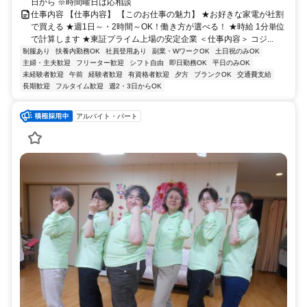
日から ※時間曜日は応相談
仕事内容 【仕事内容】 【このお仕事の魅力】 ★お好きな家電が社割
で買える ★週1日～・2時間～OK！働き方が選べる！ ★時給 1分単位
で計算します ★東証プライム上場の安定企業 ＜仕事内容＞ コジ...
制服あり
扶養内勤務OK
社員登用あり
副業・WワークOK
土日祝のみOK
主婦・主夫歓迎
フリーター歓迎
シフト自由
即日勤務OK
平日のみOK
未経験者歓迎
午前
経験者歓迎
有資格者歓迎
夕方
ブランクOK
交通費支給
長期歓迎
フルタイム歓迎
週2・3日からOK
アルバイト・パート