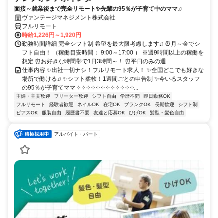
面接～就業後まで完全リモート✨先輩の95％が子育て中のママ♫
ヴァンテージマネジメント株式会社
フルリモート
時給1,226円～1,920円
勤務時間詳細 完全シフト制 希望を最大限考慮します♫ ⏰月～金でシ
フト自由！ （稼働目安時間： 9:00～17:00 ） ※週9時間以上の稼働を
想定 ⏰お好きな時間帯で1日3時間～！ ⏰平日のみの週...
仕事内容 ✨出社一切ナシ！フルリモート求人！ ✨全国どこでも好きな
場所で働ける♫ ✨シフト柔軟！1週間ごとの申告制 ✨今いるスタッフ
の95％が子育てママ ༶ ༶ ༶ ༶ ༶ ༶ ༶ ༶ ༶ ༶ ༶ ༶...
主婦・主夫歓迎
フリーター歓迎
シフト自由
学歴不問
即日勤務OK
フルリモート
経験者歓迎
ネイルOK
在宅OK
ブランクOK
長期歓迎
シフト制
ピアスOK
服装自由
履歴書不要
友達と応募OK
ひげOK
髪型・髪色自由
アルバイト・パート