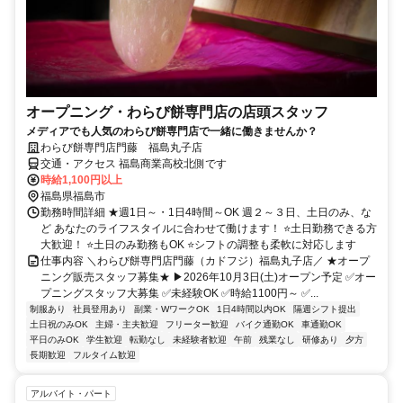
オープニング・わらび餅専門店の店頭スタッフ
メディアでも人気のわらび餅専門店で一緒に働きませんか？
わらび餅専門店門藤 福島丸子店
交通・アクセス 福島商業高校北側です
時給1,100円以上
福島県福島市
勤務時間詳細 ★週1日～・1日4時間～OK 週２～３日、土日のみ、な
ど あなたのライフスタイルに合わせて働けます！ ⭐土日勤務できる方
大歓迎！ ⭐土日のみ勤務もOK ⭐シフトの調整も柔軟に対応します
仕事内容 ＼わらび餅専門店門藤（カドフジ）福島丸子店／ ★オープ
ニング販売スタッフ募集★ ▶2026年10月3日(土)オープン予定 ✅オー
プニングスタッフ大募集 ✅未経験OK ✅時給1100円～ ✅...
制服あり
社員登用あり
副業・WワークOK
1日4時間以内OK
隔週シフト提出
土日祝のみOK
主婦・主夫歓迎
フリーター歓迎
バイク通勤OK
車通勤OK
平日のみOK
学生歓迎
転勤なし
未経験者歓迎
午前
残業なし
研修あり
夕方
長期歓迎
フルタイム歓迎
アルバイト・パート