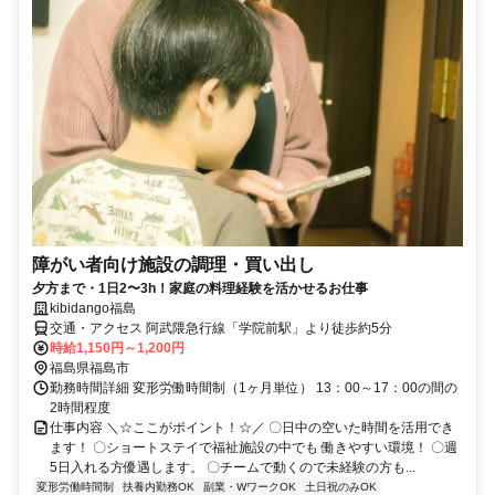
障がい者向け施設の調理・買い出し
夕方まで・1日2〜3h！家庭の料理経験を活かせるお仕事
kibidango福島
交通・アクセス 阿武隈急行線「学院前駅」より徒歩約5分
時給1,150円～1,200円
福島県福島市
勤務時間詳細 変形労働時間制（1ヶ月単位） 13：00～17：00の間の
2時間程度
仕事内容 ＼☆ここがポイント！☆／ 〇日中の空いた時間を活用でき
ます！ 〇ショートステイで福祉施設の中でも 働きやすい環境！ 〇週
5日入れる方優遇します。 〇チームで動くので未経験の方も...
変形労働時間制
扶養内勤務OK
副業・WワークOK
土日祝のみOK