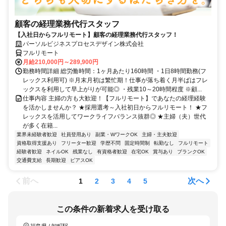
顧客の経理業務代行スタッフ
【入社日からフルリモート】顧客の経理業務代行スタッフ！
パーソルビジネスプロセスデザイン株式会社
フルリモート
月給210,000円～289,900円
勤務時間詳細 総労働時間：1ヶ月あたり160時間 ・1日8時間勤務(フ
レックス利用可) ※月末月初は繁忙期！仕事が落ち着く月半ばはフレ
ックスを利用して早上がりが可能◎ ・残業10～20時間程度 ※顧...
仕事内容 主婦の方も大歓迎！【フルリモート】であなたの経理経験
を活かしませんか？ ★採用選考～入社初日からフルリモート！ ★フ
レックスを活用してワークライフバランス抜群◎ ★主婦（夫）世代
が多く在籍...
業界未経験者歓迎
社員登用あり
副業・WワークOK
主婦・主夫歓迎
資格取得支援あり
フリーター歓迎
学歴不問
固定時間制
転勤なし
フルリモート
経験者歓迎
ネイルOK
残業なし
有資格者歓迎
在宅OK
賞与あり
ブランクOK
交通費支給
長期歓迎
ピアスOK
前へ
次へ
1
2
3
4
5
この条件の新着求人を受け取る
福島県 / 卸町駅