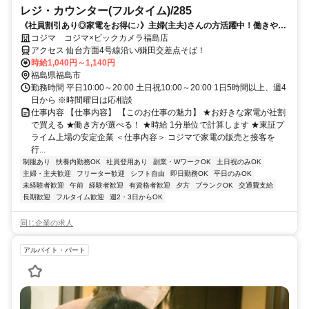
レジ・カウンター(フルタイム)/285
《社員割引あり◎家電をお得に♪》主婦(主夫)さんの方活躍中！働きやす
い柔軟シフトで家庭との両立可能◎
コジマ コジマ×ビックカメラ福島店
アクセス 仙台方面4号線沿い/鎌田交差点そば！
時給1,040円～1,140円
福島県福島市
勤務時間 平日10:00～20:00 土日祝10:00～20:00 1日5時間以上、週4
日から ※時間曜日は応相談
仕事内容 【仕事内容】 【このお仕事の魅力】 ★お好きな家電が社割
で買える ★働き方が選べる！ ★時給 1分単位で計算します ★東証プ
ライム上場の安定企業 ＜仕事内容＞ コジマで家電の販売と接客を
行...
制服あり
扶養内勤務OK
社員登用あり
副業・WワークOK
土日祝のみOK
主婦・主夫歓迎
フリーター歓迎
シフト自由
即日勤務OK
平日のみOK
未経験者歓迎
午前
経験者歓迎
有資格者歓迎
夕方
ブランクOK
交通費支給
長期歓迎
フルタイム歓迎
週2・3日からOK
同じ企業の求人
アルバイト・パート