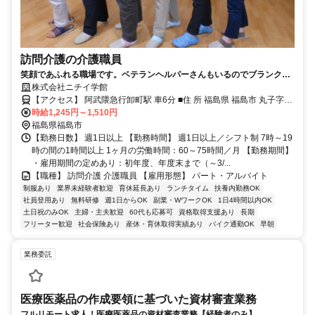
訪問介護の介護職員
笑顔であふれる職場です。ベテランヘルパーさんもいるのでブランクの
ある方も初心者の方も安心して働けます。
株式会社ニチイ学館
【アクセス】 阿武隈急行卸町駅 車6分 ■住 所 福島県 福島市 丸子字町
時給1,245円～1,510円
頭14-1 ■アクセス 阿武隈急行卸町駅 車6分
福島県福島市
【勤務日数】 週1日以上 【勤務時間】 週1日以上／シフト制 7時～19
時の間の1時間以上 1ヶ月の労働時間：60～75時間／月 【勤務期間】
・雇用期間の定めあり：初年度、年度末まで（～3/...
【職種】 訪問介護 介護職員 【雇用形態】 パート・アルバイト
制服あり
業界未経験者歓迎
育休延長あり
ランチタイム
扶養内勤務OK
社員登用あり
無料研修
週1日からOK
副業・WワークOK
1日4時間以内OK
土日祝のみOK
主婦・主夫歓迎
60代も応募可
資格取得支援あり
長期
フリーター歓迎
社会保険あり
産休・育休取得実績あり
バイク通勤OK
早朝
業務委託
医療医薬品の作成要領に基づいた資材審査業務
フルリモート求人！医療医薬品の資材審査業務【経験者のみ】