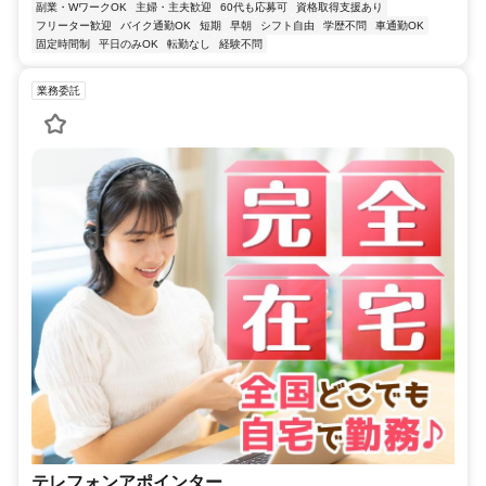
副業・WワークOK
主婦・主夫歓迎
60代も応募可
資格取得支援あり
フリーター歓迎
バイク通勤OK
短期
早朝
シフト自由
学歴不問
車通勤OK
固定時間制
平日のみOK
転勤なし
経験不問
業務委託
テレフォンアポインター