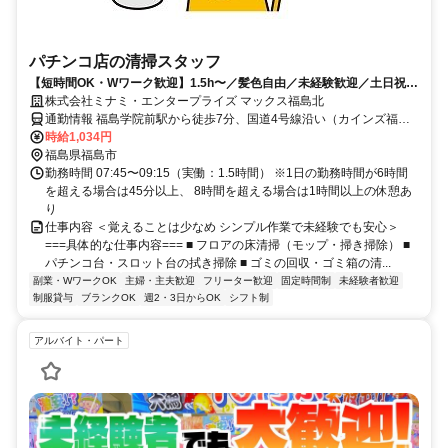
パチンコ店の清掃スタッフ
【短時間OK・Wワーク歓迎】1.5h〜／髪色自由／未経験歓迎／土日祝は
時給＋100円
株式会社ミナミ・エンタープライズ マックス福島北
通勤情報 福島学院前駅から徒歩7分、国道4号線沿い（カインズ福島
鎌田店様近郊）
時給1,034円
福島県福島市
勤務時間 07:45〜09:15（実働：1.5時間） ※1日の勤務時間が6時間
を超える場合は45分以上、 8時間を超える場合は1時間以上の休憩あ
り
仕事内容 ＜覚えることは少なめ シンプル作業で未経験でも安心＞
===具体的な仕事内容=== ■ フロアの床清掃（モップ・掃き掃除） ■
パチンコ台・スロット台の拭き掃除 ■ ゴミの回収・ゴミ箱の清...
副業・WワークOK
主婦・主夫歓迎
フリーター歓迎
固定時間制
未経験者歓迎
制服貸与
ブランクOK
週2・3日からOK
シフト制
アルバイト・パート