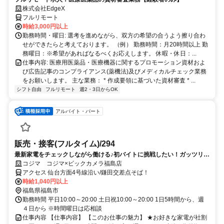
株式会社EdgeX
フルリモート
時給3,000円以上
勤務時間・曜日: 選考を進めながら、双方の希望の合うよう擦り合わ
せができたらと考えております。 （例） 勤務時間：月20時間以上 勤
務曜日：※希望があればなるべくお応えします。 休暇・休日：...
仕事内容: 医療用医薬品・医療機器に関するプロモーション資材およ
び広告記事のコンプライアンス(薬機法)及びメディカルチェック業務
をお願いします。 主な業務： * 作成要領に基づいた資材審査 * ...
シフト自由
フルリモート
週2・3日からOK
アルバイト・パート
販売・接客(フルタイム)/294
最新家電をチェックしながら働ける♪初バイトに挑戦したい！ガッツリ稼
ぎたいあなたに！
コジマ コジマ×ビックカメラ福島店
アクセス 仙台方面4号線沿い/鎌田交差点そば！
時給1,040円以上
福島県福島市
勤務時間 平日10:00～20:00 土日祝10:00～20:00 1日5時間から、週
４日から ※時間曜日は応相談
仕事内容 【仕事内容】 【このお仕事の魅力】 ★お好きな家電が社割