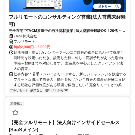
フルリモートのコンサルティング営業(法人営業未経験
可)
完全在宅でTVCM放送中の自社商材提案│法人商談未経験OK！20代～活
躍中◎顧客課題を解決する提案経験が積める環境
ZAZA株式会社
フルリモート
時給2,000円～3,000円
勤務時間・曜日: カレンダーツールにご自身の都合に合わせて稼働可
能時間を設定いただき、設定した枠に対して商談予約があった場合に
準備～契約までを対応します。 製造業を中心としたクライアント法
人の営業...
仕事内容: * 若手メンバーがリードする、新しいチャレンジを歓迎する
フラットな環境で自身の可能性を広げたい * 自身の成果が報酬に直結
する明確な評価制度がある環境で稼働したい * 完全リモートかつ柔...
フルリモート
残業なし
週2・3日からOK
業務委託
【完全フルリモート】法人向けインサイドセールス
(SaaSメイン)