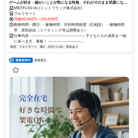
ゲームが好き・細かいことが気になる性格、それがそのまま武器になる
仕事です！
MINTFLAG Inc.(ミントフラッグ株式会社)
フルリモート
月給96,000円～160,000円
勤務時間・曜日: ・稼働時間：月80時間程度（応相談） ・稼働時間
帯：原則自由（ミーティング等は調整あり）
仕事内容: -------------------------------------------- 子どもたちの成長を一緒
に喜べる方、募集！ ---------------------------...
英語
フルリモート
週2・3日からOK
昇給あり
業務委託