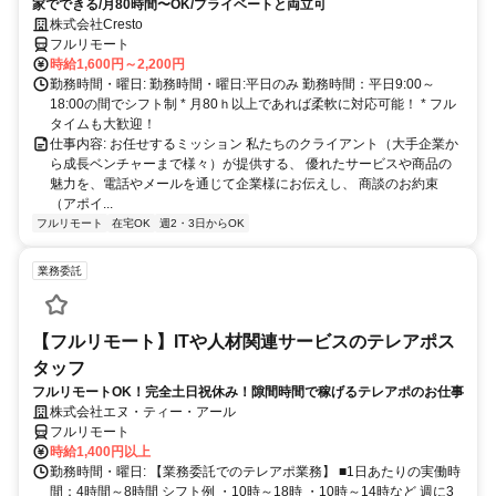
家でできる/月80時間〜OK/プライベートと両立可
株式会社Cresto
フルリモート
時給1,600円～2,200円
勤務時間・曜日: 勤務時間・曜日:平日のみ 勤務時間：平日9:00～
18:00の間でシフト制 * ​月80ｈ以上であれば柔軟に対応可能！ * フル
タイムも大歓迎！
仕事内容: お任せするミッション 私たちのクライアント（大手企業か
ら成長ベンチャーまで様々）が提供する、 優れたサービスや商品の
魅力を、電話やメールを通じて企業様にお伝えし、 商談のお約束
（アポイ...
フルリモート
在宅OK
週2・3日からOK
業務委託
【フルリモート】ITや人材関連サービスのテレアポス
タッフ
フルリモートOK！完全土日祝休み！隙間時間で稼げるテレアポのお仕事
株式会社エヌ・ティー・アール
フルリモート
時給1,400円以上
勤務時間・曜日: 【業務委託でのテレアポ業務】 ■1日あたりの実働時
間：4時間～8時間 シフト例 ・10時～18時 ・10時～14時など 週に3