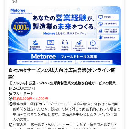
自社webサービスの法人向け広告営業(オンライン商
談)
【フルリモ】広告・Web・無形商材営業の経験を自社サービスの提案営
業へ｜オンライン商談担当
ZAZA株式会社
フルリモート
時給3,000円～4,000円
勤務時間・曜日: カレンダーツールにご自身の都合に合わせて稼働可
能時間を設定いただき、設定した枠に対して商談予約があった場合に
準備～契約までを対応します。 製造業を中心としたクライアント法
人の営業...
仕事内容: * 広告営業・Webソリューション営業・無形商材営業など