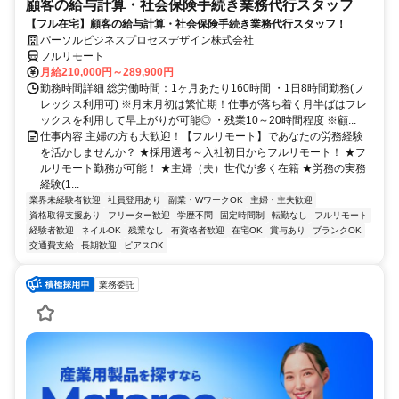
顧客の給与計算・社会保険手続き業務代行スタッフ
【フル在宅】顧客の給与計算・社会保険手続き業務代行スタッフ！
パーソルビジネスプロセスデザイン株式会社
フルリモート
月給210,000円～289,900円
勤務時間詳細 総労働時間：1ヶ月あたり160時間 ・1日8時間勤務(フ
レックス利用可) ※月末月初は繁忙期！仕事が落ち着く月半ばはフレ
ックスを利用して早上がりが可能◎ ・残業10～20時間程度 ※顧...
仕事内容 主婦の方も大歓迎！【フルリモート】であなたの労務経験
を活かしませんか？ ★採用選考～入社初日からフルリモート！ ★フ
ルリモート勤務が可能！ ★主婦（夫）世代が多く在籍 ★労務の実務
経験(1...
業界未経験者歓迎
社員登用あり
副業・WワークOK
主婦・主夫歓迎
資格取得支援あり
フリーター歓迎
学歴不問
固定時間制
転勤なし
フルリモート
経験者歓迎
ネイルOK
残業なし
有資格者歓迎
在宅OK
賞与あり
ブランクOK
交通費支給
長期歓迎
ピアスOK
業務委託