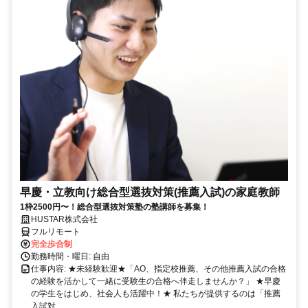
早慶・立教向け総合型選抜対策(推薦入試)の家庭教師
1枠2500円〜！総合型選抜対策塾の塾講師を募集！
HUSTAR株式会社
フルリモート
完全歩合制
勤務時間・曜日: 自由
仕事内容: ★未経験歓迎★「AO、指定校推薦、その他推薦入試の合格
の経験を活かして一緒に受験生の合格へ伴走しませんか？」 ★早慶
の学生をはじめ、社会人も活躍中！★ 私たちが提供するのは「推薦
入試対...