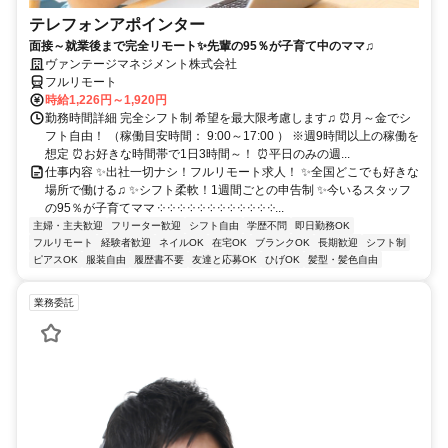
テレフォンアポインター
面接～就業後まで完全リモート✨先輩の95％が子育て中のママ♫
ヴァンテージマネジメント株式会社
フルリモート
時給1,226円～1,920円
勤務時間詳細 完全シフト制 希望を最大限考慮します♫ ⏰月～金でシ
フト自由！ （稼働目安時間： 9:00～17:00 ） ※週9時間以上の稼働を
想定 ⏰お好きな時間帯で1日3時間～！ ⏰平日のみの週...
仕事内容 ✨出社一切ナシ！フルリモート求人！ ✨全国どこでも好きな
場所で働ける♫ ✨シフト柔軟！1週間ごとの申告制 ✨今いるスタッフ
の95％が子育てママ ༶ ༶ ༶ ༶ ༶ ༶ ༶ ༶ ༶ ༶ ༶ ༶...
主婦・主夫歓迎
フリーター歓迎
シフト自由
学歴不問
即日勤務OK
フルリモート
経験者歓迎
ネイルOK
在宅OK
ブランクOK
長期歓迎
シフト制
ピアスOK
服装自由
履歴書不要
友達と応募OK
ひげOK
髪型・髪色自由
業務委託