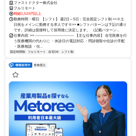
ファストドクター株式会社
フルリモート
時給1,520円以上
勤務時間・曜日: 【シフト】 週2日～5日：完全固定シフト制 <<※土
日祝をメインに勤務する求人です※>> ■シフトパターンは下記の通り
です。詳細は面接時して採用後に決定します。 （記載パターン...
仕事内容: >> -------------------------------- 【主な仕事内容】 在宅医療を行
う医療機関の代わりに ・休診日の電話対応 ・問診聴取や往診の手配
・医療相談 ・往...
固定時間制
フルリモート
在宅OK
シフト制
業務委託