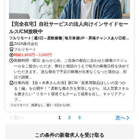
【完全在宅】自社サービスの法人向けインサイドセー
ルス/CM放映中
フルリモート│週3日～柔軟稼働│毎月単価UP・昇格チャンスあり◎若手
が次々成長中！
ZAZA株式会社
フルリモート
時給1,800円～3,000円
勤務時間・曜日: あらかじめ、ご自身の都合に合わせた稼働スケジュ
ールをご提出いただき、弊社と相談のうえで毎月の稼働日程を決めて
いただきます。 急な都合で予定の稼働が出来なくなった場合は、別
日で調整...
仕事内容: 【佐々木希さん出演】新CM「産業用製品ほしいの見つか
る！編」を公開中！ * 柔軟な働き方を実現しながら、法人営業スキル
を磨きたい * リモート環境でもチームで成果を出し、キャリアアッ
プ...
フルリモート
残業なし
週2・3日からOK
前へ
次へ
1
2
3
この条件の新着求人を受け取る