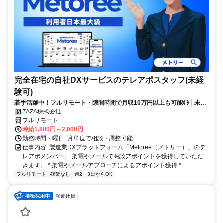
完全在宅の自社DXサービスのテレアポスタッフ(未経
験可)
若手活躍中！フルリモート・隙間時間で月収10万円以上も可能◎ │未経
験からインサイドセールスに挑戦
ZAZA株式会社
フルリモート
時給1,800円～2,000円
勤務時間・曜日: 月単位で相談・調整可能
仕事内容: 製造業DXプラットフォーム「Metoree（メトリー）」のテ
レアポメンバー。 架電やメールで商談アポイントを獲得していただ
きます。 * 架電やメールアプローチによるアポイント獲得 *...
フルリモート
残業なし
週2・3日からOK
派遣社員