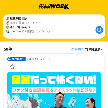
福島県
要田駅
職種を選択してください
週2・3日からOK
キーワードを選択してください
50件
条件保存
関連度順
アルバイト・パート