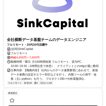
全社横断データ基盤チームのデータエンジニア
フルリモート・20代30代活躍中
(合同)SinkCapital
フルリモート
時給4,000円～7,000円
勤務時間・曜日: 月160時間程度 フルリモート、貸与PC、
10:00~18:30（1時間任意で休憩）、クライアントとのmtgが週に数回
仕事内容: 【職務内容】 社内からのデータ連携要望に合わせて、新規
データ連携の設定やエラー対応などを行う。 内製ツールの保守・改
善（主にpython）を行う。 プロダクトDB=>分析基盤(BQ...
フルリモート
在宅OK
週2・3日からOK
業務委託