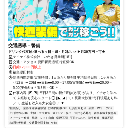
交通誘導・警備
ドリンク代支給♪選べる＜日・週・月2払い＞▶月30万円～可★
テイケイ株式会社 いわき営業所[181]
交通・アクセス 要田駅周辺/直行直帰OK
日給12,000円以上
福島県田村市
勤務時間詳細 実働時間：1日あたり8時間 平均勤務日数：1ヶ月あた
り12日 〜 20日 ■■日勤■■8:00～17:00(実働8h) ■■夜勤■■20:00～
5:00(実働8h) ＊週3日～OK ＊...
仕事内容 ||◤ ◥|| 平日3日間の新任研修(必須) があり、イチから学べ
て 未経験も安心スタート⭕ ||◣ ◢|| ＼⭐ 長期大歓迎!!毎日現場あり!!⭐
／ ＼ 生活も収入も大安定◎ ／ ▼...
制服あり
業界未経験者歓迎
扶養内勤務OK
社員登用あり
副業・WワークOK
土日祝のみOK
主婦・主夫歓迎
週1シフト提出
60代も応募可
資格取得支援あり
フリーター歓迎
早朝
シフト自由
学歴不問
平日のみOK
学生歓迎
経験不問
未経験者歓迎
交通費全額支給
午前