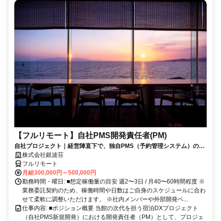
【フルリモート】自社PMS開発責任者(PM)
自社プロジェクト｜経営陣直下で、独自PMS（予約管理システム）の新
規開発を統括
株式会社銀波荘
フルリモート
月給300,000円～500,000円
勤務時間・曜日: ■想定稼働量の目安 週2〜3日 / 月40〜60時間程度 ※
業務委託契約のため、稼働時間や日数はご自身のスケジュールに合わ
せて柔軟に調整いただけます。 ※社内メンバーや外部開発ベ...
仕事内容: ■ポジション概要 当館の次代を担う宿泊DXプロジェクト
（自社PMS新規開発）における開発責任者（PM）として、プロジェ