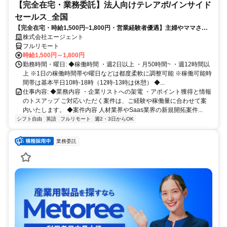
【完全在宅・業務委託】法人向けテレアポ/インサイド
セールス_全国
【完全在宅・時給1,500円~1,800円・営業経験者優遇】主婦やママさん
が活躍中！法人向けのテレアポ／インサイドセールス◆週2日～・出社
株式会社エージェント
ゼロ◎お休み調整OK！家庭と両立しながら続けられる♪
フルリモート
時給1,500円～1,800円
勤務時間・曜日: ◆稼働時間 ・週2日以上 ・月50時間~ ・週12時間以
上 ※1日の稼働時間帯や曜日などは都度柔軟に調整可能 ※稼働可能時
間帯は基本平日10時-18時（12時-13時は休憩） ◆...
仕事内容: ◆業務内容 ・企業リストへの架電 ・アポイント獲得と情報
のトスアップ ご対応いただく案件は、ご経験や稼働量に合わせて案
内いたします。 ◆案件内容 人材業界やSaas業界の新規開拓案件...
シフト自由
英語
フルリモート
週2・3日からOK
業務委託