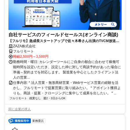
自社サービスのフィールドセールス(オンライン商談)
【フルリモ】急成長スタートアップで佐々木希さん出演のTVCM放送中
の自社プロダクトを提案◎顧客課題の解決が得意な方急募│20～40代ま
ZAZA株式会社
で幅広く活躍
フルリモート
時給2,500円～3,500円
勤務時間・曜日: カレンダーツールにご自身の都合に合わせて稼働可
能時間を設定いただき、設定した枠に対して商談予約があった場合に
準備～契約までを対応します。 製造業を中心としたクライアント法
人の営業...
仕事内容: * 法人営業・無形商材営業・Webサービス営業の経験を活
かし、フルリモートで提案営業に取り組みたい。 * アポイント獲得よ
りも、商談・提案・クロージングに集中して成果を出したい。 * ...
フルリモート
残業なし
週2・3日からOK
同じ企業の求人
業務委託