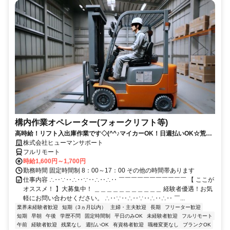
構内作業オペレーター(フォークリフト等)
高時給！リフト入出庫作業です◇(^^♪マイカーOK！日週払いOK☆荒本
駅★【シゴト№0619】
株式会社ヒューマンサポート
フルリモート
時給1,600円～1,700円
勤務時間 固定時間制 8：00～17：00 その他の時間帯あります
仕事内容 ∴‥∵‥∴‥∵‥∴‥∴‥ ￣￣￣￣￣￣￣￣￣￣￣ 【 ここが
オススメ！ 】大募集中！ ＿＿＿＿＿＿＿＿＿＿＿ 経験者優遇！お気
軽にお問い合わせください。 ∴‥∵‥∴‥∵‥∴‥∴‥ ￣...
業界未経験者歓迎
短期（3ヵ月以内）
主婦・主夫歓迎
長期
フリーター歓迎
短期
早朝
午後
学歴不問
固定時間制
平日のみOK
未経験者歓迎
フルリモート
午前
経験者歓迎
残業なし
週払いOK
有資格者歓迎
職種変更なし
ブランクOK