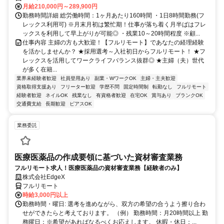
月給210,000円～289,900円
勤務時間詳細 総労働時間：1ヶ月あたり160時間 ・1日8時間勤務(フ
レックス利用可) ※月末月初は繁忙期！仕事が落ち着く月半ばはフレ
ックスを利用して早上がりが可能◎ ・残業10～20時間程度 ※顧...
仕事内容 主婦の方も大歓迎！【フルリモート】であなたの経理経験
を活かしませんか？ ★採用選考～入社初日からフルリモート！ ★フ
レックスを活用してワークライフバランス抜群◎ ★主婦（夫）世代
が多く在籍...
業界未経験者歓迎
社員登用あり
副業・WワークOK
主婦・主夫歓迎
資格取得支援あり
フリーター歓迎
学歴不問
固定時間制
転勤なし
フルリモート
経験者歓迎
ネイルOK
残業なし
有資格者歓迎
在宅OK
賞与あり
ブランクOK
交通費支給
長期歓迎
ピアスOK
業務委託
医療医薬品の作成要領に基づいた資材審査業務
フルリモート求人！医療医薬品の資材審査業務【経験者のみ】
株式会社EdgeX
フルリモート
時給3,000円以上
勤務時間・曜日: 選考を進めながら、双方の希望の合うよう擦り合わ
せができたらと考えております。 （例） 勤務時間：月20時間以上 勤
務曜日：※希望があればなるべくお応えします。 休暇・休日：...