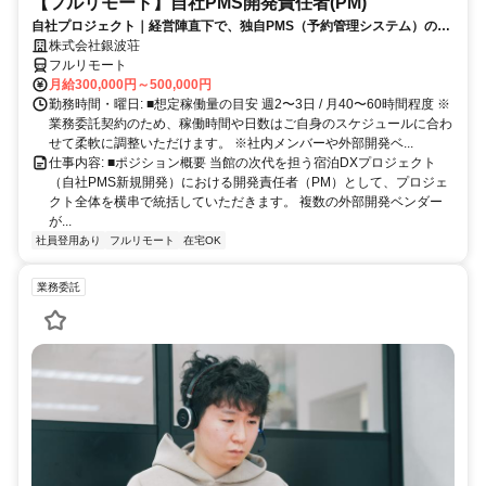
【フルリモート】自社PMS開発責任者(PM)
自社プロジェクト｜経営陣直下で、独自PMS（予約管理システム）の新
規開発を統括
株式会社銀波荘
フルリモート
月給300,000円～500,000円
勤務時間・曜日: ■想定稼働量の目安 週2〜3日 / 月40〜60時間程度 ※
業務委託契約のため、稼働時間や日数はご自身のスケジュールに合わ
せて柔軟に調整いただけます。 ※社内メンバーや外部開発ベ...
仕事内容: ■ポジション概要 当館の次代を担う宿泊DXプロジェクト
（自社PMS新規開発）における開発責任者（PM）として、プロジェ
クト全体を横串で統括していただきます。 複数の外部開発ベンダー
が...
社員登用あり
フルリモート
在宅OK
業務委託