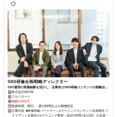
SNS研修企画/戦略ディレクター
SNS運用の実務経験を活かし、企業向けSNS研修コンテンツの戦略企
画・カリキュラム設計・監修を担う上流ポジションです。
株式会社BESW
フルリモート
時給5,000円
勤務時間・曜日: ・週10時間以上の稼働想定
仕事内容: ■研修戦略パートナー／eラーニングコンテンツ企画制作 ク
ライアント企業向けeラーニング教材（各回1時間×全12回）の企画・