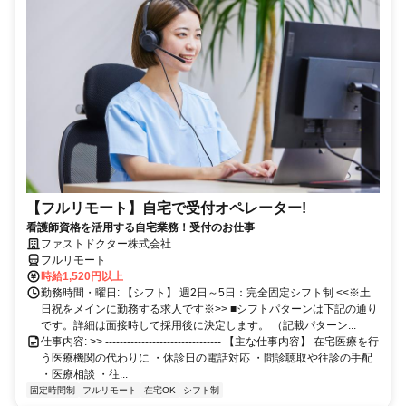
【フルリモート】自宅で受付オペレーター!
看護師資格を活用する自宅業務！受付のお仕事
ファストドクター株式会社
フルリモート
時給1,520円以上
勤務時間・曜日: 【シフト】 週2日～5日：完全固定シフト制 <<※土
日祝をメインに勤務する求人です※>> ■シフトパターンは下記の通り
です。詳細は面接時して採用後に決定します。 （記載パターン...
仕事内容: >> -------------------------------- 【主な仕事内容】 在宅医療を行
う医療機関の代わりに ・休診日の電話対応 ・問診聴取や往診の手配
・医療相談 ・往...
固定時間制
フルリモート
在宅OK
シフト制