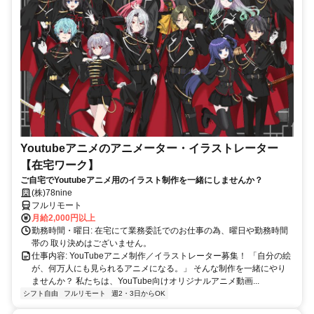
Youtubeアニメのアニメーター・イラストレーター
【在宅ワーク】
ご自宅でYoutubeアニメ用のイラスト制作を一緒にしませんか？
(株)78nine
フルリモート
月給2,000円以上
勤務時間・曜日: 在宅にて業務委託でのお仕事の為、曜日や勤務時間
帯の 取り決めはございません。
仕事内容: YouTubeアニメ制作／イラストレーター募集！ 「自分の絵
が、何万人にも見られるアニメになる。」 そんな制作を一緒にやり
ませんか？ 私たちは、YouTube向けオリジナルアニメ動画...
シフト自由
フルリモート
週2・3日からOK