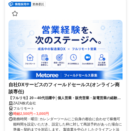
業務委託
自社DXサービスのフィールドセールス(オンライン商
談専任)
【フルリモ】20～40代活躍中│個人営業・販売営業・架電営業の経験を
法人向け提案営業へステップアップ｜佐々木希さん出演！TVCM放送中
ZAZA株式会社
の自社プロダクトを提案
フルリモート
時給2,500円～3,000円
勤務時間・曜日: カレンダーツールにご自身の都合に合わせて稼働可
能時間を設定いただき、設定した枠に対して商談予約があった場合に
準備～契約までを対応します。 製造業を中心としたクライアント法