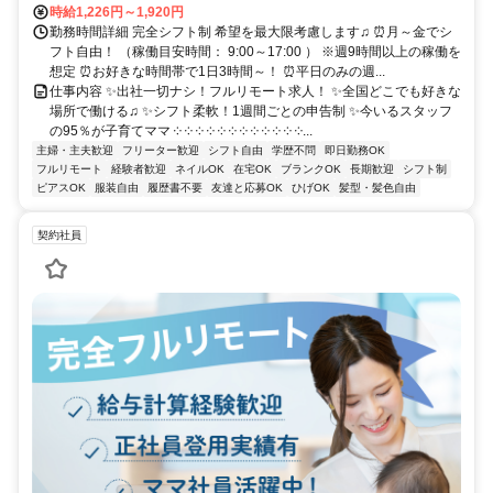
時給1,226円～1,920円
勤務時間詳細 完全シフト制 希望を最大限考慮します♫ ⏰月～金でシ
フト自由！ （稼働目安時間： 9:00～17:00 ） ※週9時間以上の稼働を
想定 ⏰お好きな時間帯で1日3時間～！ ⏰平日のみの週...
仕事内容 ✨出社一切ナシ！フルリモート求人！ ✨全国どこでも好きな
場所で働ける♫ ✨シフト柔軟！1週間ごとの申告制 ✨今いるスタッフ
の95％が子育てママ ༶ ༶ ༶ ༶ ༶ ༶ ༶ ༶ ༶ ༶ ༶ ༶...
主婦・主夫歓迎
フリーター歓迎
シフト自由
学歴不問
即日勤務OK
フルリモート
経験者歓迎
ネイルOK
在宅OK
ブランクOK
長期歓迎
シフト制
ピアスOK
服装自由
履歴書不要
友達と応募OK
ひげOK
髪型・髪色自由
契約社員