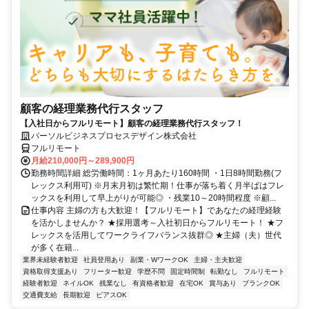
顧客の経理業務代行スタッフ
【入社日からフルリモート】顧客の経理業務代行スタッフ！
パーソルビジネスプロセスデザイン株式会社
フルリモート
月給210,000円～289,900円
勤務時間詳細 総労働時間：1ヶ月あたり160時間 ・1日8時間勤務(フ
レックス利用可) ※月末月初は繁忙期！仕事が落ち着く月半ばはフレ
ックスを利用して早上がりが可能◎ ・残業10～20時間程度 ※顧...
仕事内容 主婦の方も大歓迎！【フルリモート】であなたの経理経験
を活かしませんか？ ★採用選考～入社初日からフルリモート！ ★フ
レックスを活用してワークライフバランス抜群◎ ★主婦（夫）世代
が多く在籍...
業界未経験者歓迎
社員登用あり
副業・WワークOK
主婦・主夫歓迎
資格取得支援あり
フリーター歓迎
学歴不問
固定時間制
転勤なし
フルリモート
経験者歓迎
ネイルOK
残業なし
有資格者歓迎
在宅OK
賞与あり
ブランクOK
交通費支給
長期歓迎
ピアスOK