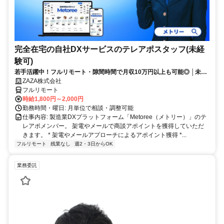
完全在宅の自社DXサービスのテレアポスタッフ(未経
験可)
若手活躍中！フルリモート・隙間時間で月収10万円以上も可能◎ │未経
験からインサイドセールスに挑戦
ZAZA株式会社
フルリモート
時給1,800円～2,000円
勤務時間・曜日: 月単位で相談・調整可能
仕事内容: 製造業DXプラットフォーム「Metoree（メトリー）」のテ
レアポメンバー。 架電やメールで商談アポイントを獲得していただ
きます。 * 架電やメールアプローチによるアポイント獲得 *...
フルリモート
残業なし
週2・3日からOK
業務委託