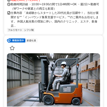
時給1,400円～2,000円
勤務時間詳細 ・10:00〜19:00の間で1日4時間〜OK ・週2日〜勤務可
（Wワークや家庭との両立も歓迎）
仕事内容 「未経験からスタートした20代社員が活躍中！」 当社が展
開する**「インバウンド集客支援サービス」**のご案内をお任せしま
す。 外国人観光客の増加に伴い、国内のクリニック、エステ、飲食
店...
フルリモート
シフト制
派遣社員