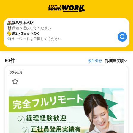
福島県
本名駅
職種を選択してください
週2・3日からOK
キーワードを選択してください
60件
条件保存
関連度順
契約社員