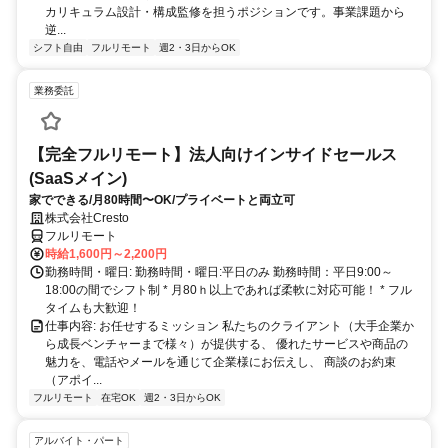
カリキュラム設計・構成監修を担うポジションです。事業課題から
逆...
シフト自由
フルリモート
週2・3日からOK
業務委託
【完全フルリモート】法人向けインサイドセールス
(SaaSメイン)
家でできる/月80時間〜OK/プライベートと両立可
株式会社Cresto
フルリモート
時給1,600円～2,200円
勤務時間・曜日: 勤務時間・曜日:平日のみ 勤務時間：平日9:00～
18:00の間でシフト制 * ​月80ｈ以上であれば柔軟に対応可能！ * フル
タイムも大歓迎！
仕事内容: お任せするミッション 私たちのクライアント（大手企業か
ら成長ベンチャーまで様々）が提供する、 優れたサービスや商品の
魅力を、電話やメールを通じて企業様にお伝えし、 商談のお約束
（アポイ...
フルリモート
在宅OK
週2・3日からOK
アルバイト・パート