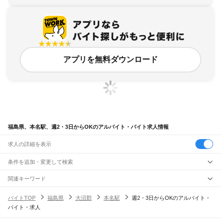
アプリを無料ダウンロード
福島県、本名駅、週2・3日からOKのアルバイト・バイト求人情報
求人の詳細を表示
条件を追加・変更して検索
市区町村を追加・変更
関連キーワード
完全在宅ワーク 全国
シール貼り 在宅
現在地周辺
ガチャガチャ
犬カフェ
福島県
駅を追加・変更
バイトTOP
福島県
大沼郡
本名駅
週2・3日からOKのアルバイト・
福島県
すべて
バイト・求人
福島市
会津若松市
郡山市
いわき市
白河市
須賀川市
喜多方市
相馬市
二本松市
職種を追加・変更
JR東北本線(黒磯～利府・盛岡)
田村市
南相馬市
伊達市
本宮市
伊達郡
安達郡
岩瀬郡
南会津郡
耶麻郡
河沼郡