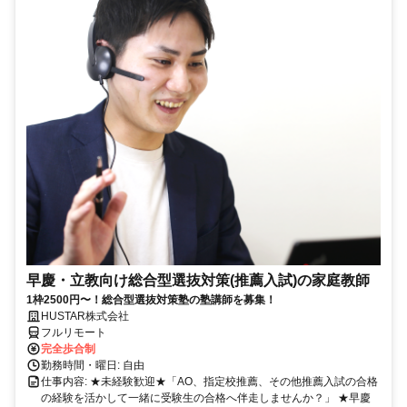
早慶・立教向け総合型選抜対策(推薦入試)の家庭教師
1枠2500円〜！総合型選抜対策塾の塾講師を募集！
HUSTAR株式会社
フルリモート
完全歩合制
勤務時間・曜日: 自由
仕事内容: ★未経験歓迎★「AO、指定校推薦、その他推薦入試の合格
の経験を活かして一緒に受験生の合格へ伴走しませんか？」 ★早慶