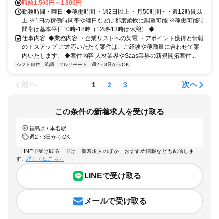
時給1,500円～1,800円
勤務時間・曜日: ◆稼働時間 ・週2日以上 ・月50時間~ ・週12時間以
上 ※1日の稼働時間帯や曜日などは都度柔軟に調整可能 ※稼働可能時
間帯は基本平日10時-18時（12時-13時は休憩） ◆...
仕事内容: ◆業務内容 ・企業リストへの架電 ・アポイント獲得と情報
のトスアップ ご対応いただく案件は、ご経験や稼働量に合わせて案
内いたします。 ◆案件内容 人材業界やSaas業界の新規開拓案件...
シフト自由
英語
フルリモート
週2・3日からOK
前へ
次へ
1
2
3
この条件の新着求人を受け取る
福島県 / 本名駅
週2・3日からOK
「LINEで受け取る」では、新着求人のほか、おすすめ情報なども配信しま
す。
詳しくはこちら
LINEで受け取る
メールで受け取る