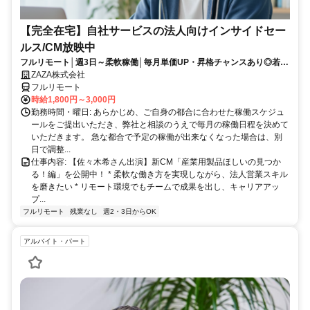
【完全在宅】自社サービスの法人向けインサイドセー
ルス/CM放映中
フルリモート│週3日～柔軟稼働│毎月単価UP・昇格チャンスあり◎若手
が次々成長中！
ZAZA株式会社
フルリモート
時給1,800円～3,000円
勤務時間・曜日: あらかじめ、ご自身の都合に合わせた稼働スケジュ
ールをご提出いただき、弊社と相談のうえで毎月の稼働日程を決めて
いただきます。 急な都合で予定の稼働が出来なくなった場合は、別
日で調整...
仕事内容: 【佐々木希さん出演】新CM「産業用製品ほしいの見つか
る！編」を公開中！ * 柔軟な働き方を実現しながら、法人営業スキル
を磨きたい * リモート環境でもチームで成果を出し、キャリアアッ
プ...
フルリモート
残業なし
週2・3日からOK
アルバイト・パート