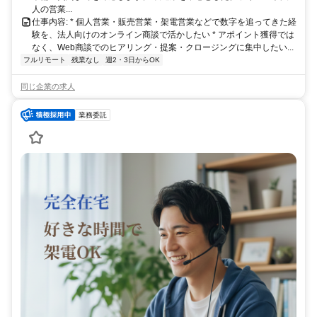
人の営業...
仕事内容: * 個人営業・販売営業・架電営業などで数字を追ってきた経
験を、法人向けのオンライン商談で活かしたい * アポイント獲得では
なく、Web商談でのヒアリング・提案・クロージングに集中したい...
フルリモート
残業なし
週2・3日からOK
同じ企業の求人
業務委託