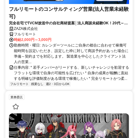
フルリモートのコンサルティング営業(法人営業未経験
可)
完全在宅でTVCM放送中の自社商材提案│法人商談未経験OK！20代～活
躍中◎顧客課題を解決する提案経験が積める環境
ZAZA株式会社
フルリモート
時給2,000円～3,000円
勤務時間・曜日: カレンダーツールにご自身の都合に合わせて稼働可
能時間を設定いただき、設定した枠に対して商談予約があった場合に
準備～契約までを対応します。 製造業を中心としたクライアント法
人の営業...
仕事内容: * 若手メンバーがリードする、新しいチャレンジを歓迎する
フラットな環境で自身の可能性を広げたい * 自身の成果が報酬に直結
する明確な評価制度がある環境で稼働したい * 完全リモートかつ柔...
フルリモート
残業なし
週2・3日からOK
業務委託