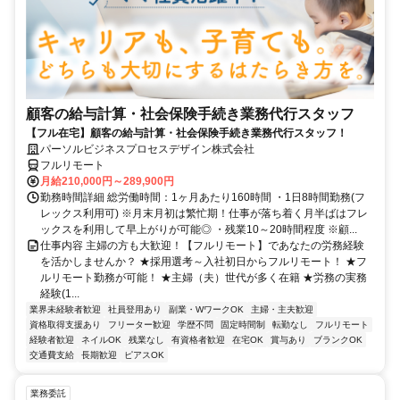
顧客の給与計算・社会保険手続き業務代行スタッフ
【フル在宅】顧客の給与計算・社会保険手続き業務代行スタッフ！
パーソルビジネスプロセスデザイン株式会社
フルリモート
月給210,000円～289,900円
勤務時間詳細 総労働時間：1ヶ月あたり160時間 ・1日8時間勤務(フ
レックス利用可) ※月末月初は繁忙期！仕事が落ち着く月半ばはフレ
ックスを利用して早上がりが可能◎ ・残業10～20時間程度 ※顧...
仕事内容 主婦の方も大歓迎！【フルリモート】であなたの労務経験
を活かしませんか？ ★採用選考～入社初日からフルリモート！ ★フ
ルリモート勤務が可能！ ★主婦（夫）世代が多く在籍 ★労務の実務
経験(1...
業界未経験者歓迎
社員登用あり
副業・WワークOK
主婦・主夫歓迎
資格取得支援あり
フリーター歓迎
学歴不問
固定時間制
転勤なし
フルリモート
経験者歓迎
ネイルOK
残業なし
有資格者歓迎
在宅OK
賞与あり
ブランクOK
交通費支給
長期歓迎
ピアスOK
業務委託