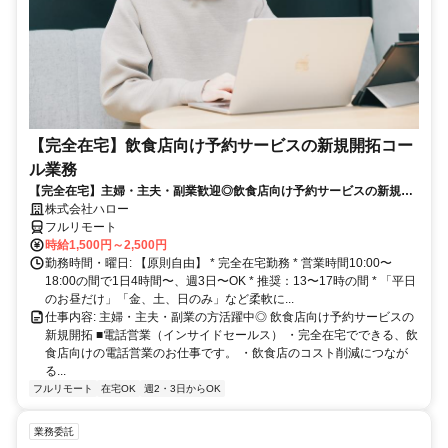
【完全在宅】飲食店向け予約サービスの新規開拓コー
ル業務
【完全在宅】主婦・主夫・副業歓迎◎飲食店向け予約サービスの新規開
拓
株式会社ハロー
フルリモート
時給1,500円～2,500円
勤務時間・曜日: 【原則自由】 * 完全在宅勤務 * 営業時間10:00〜
18:00の間で1日4時間〜、週3日〜OK * 推奨：13〜17時の間 * 「平日
のお昼だけ」「金、土、日のみ」など柔軟に...
仕事内容: 主婦・主夫・副業の方活躍中◎ 飲食店向け予約サービスの
新規開拓 ■電話営業（インサイドセールス） ・完全在宅でできる、飲
食店向けの電話営業のお仕事です。 ・飲食店のコスト削減につなが
る...
フルリモート
在宅OK
週2・3日からOK
業務委託