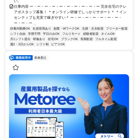
い。
仕事内容 ー・ー・ー・ー・ー・ー・ー・ー・ー・ー 完全在宅のテレ
アポスタッフ募集！ ＊オンライン研修でしっかりサポート＊ ＊イン
センティブも充実で稼ぎやすい＊ ー・ー・ー・ー・ー・ー・ー・
ー・ー・ー ...
扶養内勤務OK
社員登用あり
副業・WワークOK
主婦・主夫歓迎
フリーター歓迎
シフト自由
学歴不問
平日のみOK
フルリモート
経験者歓迎
ネイルOK
月1シフト提出
研修あり
在宅OK
ブランクOK
長期歓迎
フルタイム歓迎
週2・3日からOK
シフト制
ピアスOK
業務委託