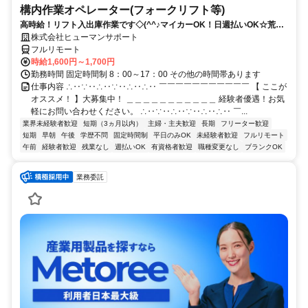
構内作業オペレーター(フォークリフト等)
高時給！リフト入出庫作業です◇(^^♪マイカーOK！日週払いOK☆荒本
駅★【シゴト№0619】
株式会社ヒューマンサポート
フルリモート
時給1,600円～1,700円
勤務時間 固定時間制 8：00～17：00 その他の時間帯あります
仕事内容 ∴‥∵‥∴‥∵‥∴‥∴‥ ￣￣￣￣￣￣￣￣￣￣￣ 【 ここが
オススメ！ 】大募集中！ ＿＿＿＿＿＿＿＿＿＿＿ 経験者優遇！お気
軽にお問い合わせください。 ∴‥∵‥∴‥∵‥∴‥∴‥ ￣...
業界未経験者歓迎
短期（3ヵ月以内）
主婦・主夫歓迎
長期
フリーター歓迎
短期
早朝
午後
学歴不問
固定時間制
平日のみOK
未経験者歓迎
フルリモート
午前
経験者歓迎
残業なし
週払いOK
有資格者歓迎
職種変更なし
ブランクOK
業務委託