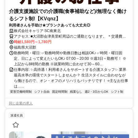
介護支援施設での介護職(食事補助など)/無理なく働け
るシフト制!【KVqnz】
利用者さんを手助け★ブランクあっても大丈夫◎
株式会社キャリア SC南東北
アクセス: ■大沼郡会津美里町周辺のご通勤となります。 ＊交通費全
額支給 ＊車通勤・バイク通勤OK（ガソリン代支給） ＊自転車通勤
時給1,580円～1,780円
OK
福島県大沼郡
勤務時間・曜日: ✅勤務時間や勤務日数は相談OK♪ ✅時間・曜日固
定、日によって変えたいもOK♪ 07:00～20:00 ※週3日～勤務可！ ※
上記から8時間の勤務 ※就業時間に合わせて30～60...
仕事内容: ✨高待遇！利用者さんをサポートする介護スタッフ✨ 業界
最高水準の環境でスタートしませんか？ 生活スタイルに合わせなが
ら働けるので、オン・オフのメリハリもバッチリです！ ⭐主なお仕事
は…...
変形労働時間制
シフト自由
固定時間制
残業なし
週2・3日からOK
シフト制
同じ企業の求人
派遣社員