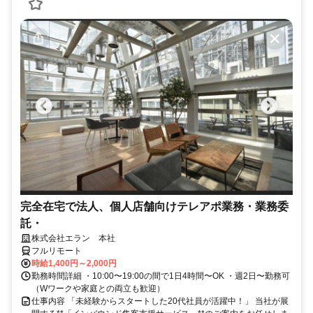
完全在宅で法人、個人店舗向けテレアポ業務・業務委
託・
株式会社エラン 本社
フルリモート
時給1,400円～2,000円
勤務時間詳細 ・10:00〜19:00の間で1日4時間〜OK ・週2日〜勤務可
（Wワークや家庭との両立も歓迎）
仕事内容 「未経験からスタートした20代社員が活躍中！」 当社が展