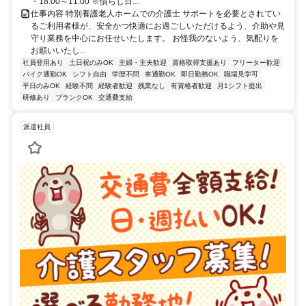
・18:00～11:00 ※慣らし日...
仕事内容 特別養護老人ホームでの介護士 サポートを必要とされてい
るご利用者様が、安全かつ快適にお過ごしいただけるよう、介助や見
守り業務を中心にお任せいたします。 お怪我のないよう、気配りを
お願いいたし...
社員登用あり
土日祝のみOK
主婦・主夫歓迎
資格取得支援あり
フリーター歓迎
バイク通勤OK
シフト自由
学歴不問
車通勤OK
即日勤務OK
職場見学可
平日のみOK
経験不問
経験者歓迎
残業なし
有資格者歓迎
月1シフト提出
研修あり
ブランクOK
交通費支給
派遣社員