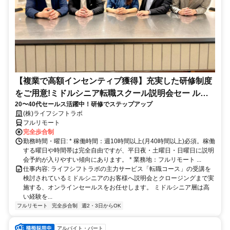
【複業で高額インセンティブ獲得】充実した研修制度
をご用意!ミドルシニア転職スクール説明会セー ルス
20〜40代セールス活躍中！研修でステップアップ
担当
(株)ライフシフトラボ
フルリモート
完全歩合制
勤務時間・曜日: * 稼働時間：週10時間以上(月40時間以上)必須。稼働
する曜日や時間帯は完全自由ですが、平日夜・土曜日・日曜日に説明
会予約が入りやすい傾向にあります。 * 業務地：フルリモート ...
仕事内容: ライフシフトラボの主力サービス「転職コース」の受講を
検討されているミドルシニアのお客様へ説明会とクロージングまで実
施する、オンラインセールスをお任せします。 ミドルシニア層は高
い経験を...
フルリモート
完全歩合制
週2・3日からOK
アルバイト・パート