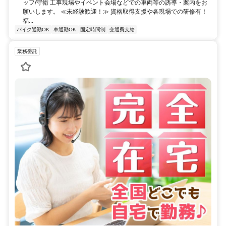
ッフ/守衛 工事現場やイベント会場などでの車両等の誘導・案内をお
願いします。 ≪未経験歓迎！≫ 資格取得支援や各現場での研修有！
福...
バイク通勤OK
車通勤OK
固定時間制
交通費支給
業務委託