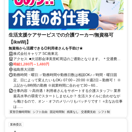
生活支援ケアサービスでの介護ワーカー/無資格可
【ikwWj】
無資格から活躍できる◎利用者さんを手助け★
株式会社キャリア SC南東北
アクセス: ■大沼郡会津美里町周辺のご通勤となります。 ＊交通費全
額支給 ＊車通勤・バイク通勤OK（ガソリン代支給） ＊自転車通勤
時給1,280円～1,480円
OK
福島県大沼郡
勤務時間・曜日: ✅勤務時間や勤務日数は相談OK♪ ✅時間・曜日固
定、日によって変えたいもOK♪ 07:00～20:00 ※週2日～勤務可！ ※
上記から8時間の勤務 ※就業時間に合わせて30～60...
仕事内容: ✨高待遇！利用者さんをサポートする介護スタッフ✨ 業界
最高水準の環境でスタートしませんか？ 生活スタイルに合わせなが
ら働けるので、オン・オフのメリハリもバッチリです！ ⭐主なお仕事
は…...
変形労働時間制
シフト自由
固定時間制
残業なし
交通費支給
シフト制
業務委託