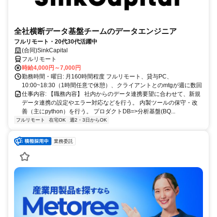
全社横断データ基盤チームのデータエンジニア
フルリモート・20代30代活躍中
(合同)SinkCapital
フルリモート
時給4,000円～7,000円
勤務時間・曜日: 月160時間程度 フルリモート、貸与PC、
10:00~18:30（1時間任意で休憩）、クライアントとのmtgが週に数回
仕事内容: 【職務内容】 社内からのデータ連携要望に合わせて、新規
データ連携の設定やエラー対応などを行う。 内製ツールの保守・改
善（主にpython）を行う。 プロダクトDB=>分析基盤(BQ...
フルリモート
在宅OK
週2・3日からOK
業務委託