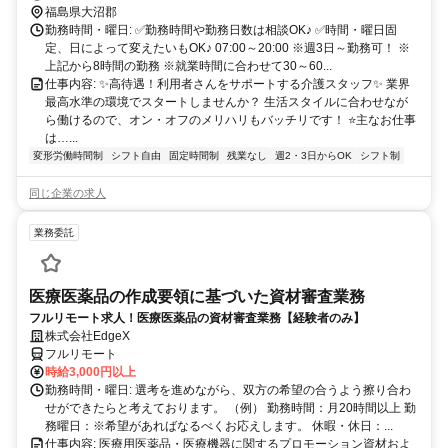
OK
福島県大沼郡
勤務時間・曜日: ✅勤務時間や勤務日数は相談OK♪ ✅時間・曜日固
定、日によって変えたいもOK♪ 07:00～20:00 ※週3日～勤務可！ ※
上記から8時間の勤務 ※就業時間に合わせて30～60...
仕事内容: ✨高待遇！利用者さんをサポートする介護スタッフ✨ 業界
最高水準の環境でスタートしませんか？ 生活スタイルに合わせなが
ら働けるので、オン・オフのメリハリもバッチリです！ ⭐主なお仕事
は…...
変形労働時間制
シフト自由
固定時間制
残業なし
週2・3日からOK
シフト制
同じ企業の求人
業務委託
医療医薬品の作成要領に基づいた資材審査業務
フルリモート求人！医療医薬品の資材審査業務【経験者のみ】
株式会社EdgeX
フルリモート
時給3,000円以上
勤務時間・曜日: 選考を進めながら、双方の希望の合うよう擦り合わ
せができたらと考えております。 （例） 勤務時間：月20時間以上 勤
務曜日：※希望があればなるべくお応えします。 休暇・休日：...
仕事内容: 医療用医薬品・医療機器に関するプロモーション資材およ