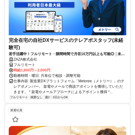
完全在宅の自社DXサービスのテレアポスタッフ(未経
験可)
若手活躍中！フルリモート・隙間時間で月収10万円以上も可能◎ │未経
験からインサイドセールスに挑戦
ZAZA株式会社
フルリモート
時給1,800円～2,000円
勤務時間・曜日: 月単位で相談・調整可能
仕事内容: 製造業DXプラットフォーム「Metoree（メトリー）」のテ
レアポメンバー。 架電やメールで商談アポイントを獲得していただ
きます。 * 架電やメールアプローチによるアポイント獲得 *...
フルリモート
残業なし
週2・3日からOK
派遣社員