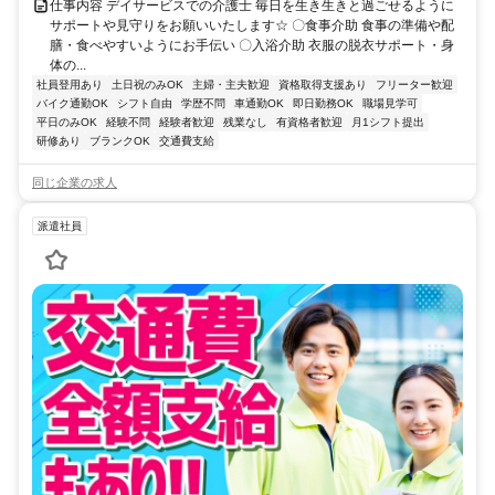
仕事内容 デイサービスでの介護士 毎日を生き生きと過ごせるように
サポートや見守りをお願いいたします☆ 〇食事介助 食事の準備や配
膳・食べやすいようにお手伝い 〇入浴介助 衣服の脱衣サポート・身
体の...
社員登用あり
土日祝のみOK
主婦・主夫歓迎
資格取得支援あり
フリーター歓迎
バイク通勤OK
シフト自由
学歴不問
車通勤OK
即日勤務OK
職場見学可
平日のみOK
経験不問
経験者歓迎
残業なし
有資格者歓迎
月1シフト提出
研修あり
ブランクOK
交通費支給
同じ企業の求人
派遣社員