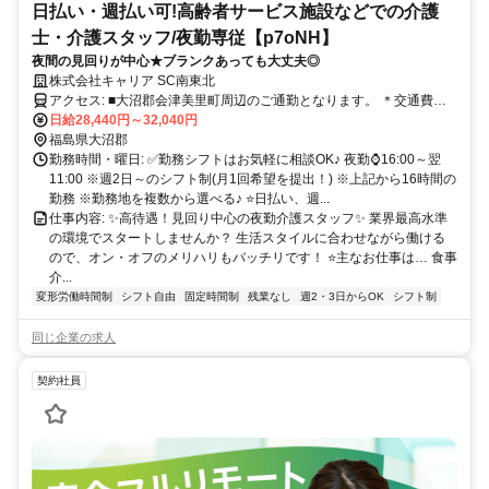
日払い・週払い可!高齢者サービス施設などでの介護
士・介護スタッフ/夜勤専従【p7oNH】
夜間の見回りが中心★ブランクあっても大丈夫◎
株式会社キャリア SC南東北
アクセス: ■大沼郡会津美里町周辺のご通勤となります。 ＊交通費全
額支給 ＊車通勤・バイク通勤OK（ガソリン代支給） ＊自転車通勤
日給28,440円～32,040円
OK
福島県大沼郡
勤務時間・曜日: ✅勤務シフトはお気軽に相談OK♪ 夜勤⌚16:00～翌
11:00 ※週2日～のシフト制(月1回希望を提出！) ※上記から16時間の
勤務 ※勤務地を複数から選べる♪ ⭐日払い、週...
仕事内容: ✨高待遇！見回り中心の夜勤介護スタッフ✨ 業界最高水準
の環境でスタートしませんか？ 生活スタイルに合わせながら働ける
ので、オン・オフのメリハリもバッチリです！ ⭐主なお仕事は… 食事
介...
変形労働時間制
シフト自由
固定時間制
残業なし
週2・3日からOK
シフト制
同じ企業の求人
契約社員