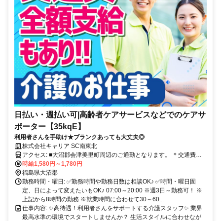
日払い・週払い可|高齢者ケアサービスなどでのケアサ
ポーター【35kqE】
利用者さんを手助け★ブランクあっても大丈夫◎
株式会社キャリア SC南東北
アクセス: ■大沼郡会津美里町周辺のご通勤となります。 ＊交通費全
額支給 ＊車通勤・バイク通勤OK（ガソリン代支給） ＊自転車通勤
時給1,580円～1,780円
OK
福島県大沼郡
勤務時間・曜日: ✅勤務時間や勤務日数は相談OK♪ ✅時間・曜日固
定、日によって変えたいもOK♪ 07:00～20:00 ※週3日～勤務可！ ※
上記から8時間の勤務 ※就業時間に合わせて30～60...
仕事内容: ✨高待遇！利用者さんをサポートする介護スタッフ✨ 業界
最高水準の環境でスタートしませんか？ 生活スタイルに合わせなが