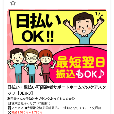
日払い・週払い可|高齢者サポートホームでのケアスタ
ッフ【0ErkJ】
利用者さんを手助け★ブランクあっても大丈夫◎
株式会社キャリア SC南東北
アクセス: ■大沼郡会津美里町周辺のご通勤となります。 ＊交通費全
額支給 ＊車通勤・バイク通勤OK（ガソリン代支給） ＊自転車通勤
時給1,580円～1,780円