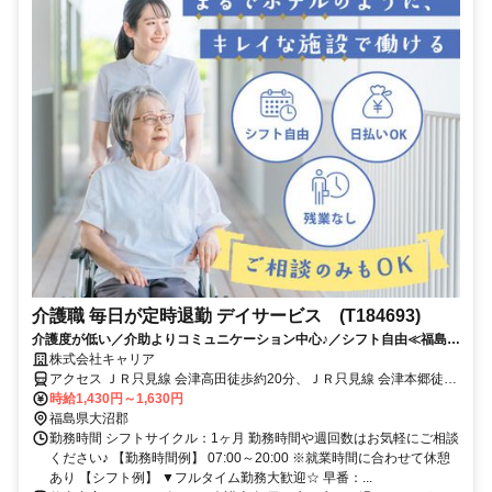
介護職 毎日が定時退勤 デイサービス (T184693)
介護度が低い／介助よりコミュニケーション中心♪／シフト自由≪福島県
大沼郡会津美里町周辺≫
株式会社キャリア
アクセス ＪＲ只見線 会津高田徒歩約20分、ＪＲ只見線 会津本郷徒歩
約64分、ＪＲ只見線 根岸（福島県）徒歩約72分
時給1,430円～1,630円
福島県大沼郡
勤務時間 シフトサイクル：1ヶ月 勤務時間や週回数はお気軽にご相談
ください♪ 【勤務時間例】 07:00～20:00 ※就業時間に合わせて休憩
あり 【シフト例】 ▼フルタイム勤務大歓迎☆ 早番：...