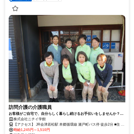
訪問介護の介護職員
お客様がご自宅で、自分らしく暮らし続けるお手伝いをしませんか？
研修も充実、未経験者でも安心してお仕事できます。
株式会社ニチイ学館
【アクセス】 JR会津若松駅 本郷循環線 瀬戸町バス停 徒歩2分 ■住 所
福島県 大沼郡会津美里町 字新町263番地1 ■アクセス JR会津若松駅
時給1,245円～1,510円