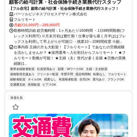
顧客の給与計算・社会保険手続き業務代行スタッフ
【フル在宅】顧客の給与計算・社会保険手続き業務代行スタッフ！
パーソルビジネスプロセスデザイン株式会社
フルリモート
月給210,000円～289,900円
勤務時間詳細 総労働時間：1ヶ月あたり160時間 ・1日8時間勤務(フ
レックス利用可) ※月末月初は繁忙期！仕事が落ち着く月半ばはフレ
ックスを利用して早上がりが可能◎ ・残業10～20時間程度 ※顧...
仕事内容 主婦の方も大歓迎！【フルリモート】であなたの労務経験
を活かしませんか？ ★採用選考～入社初日からフルリモート！ ★フ
ルリモート勤務が可能！ ★主婦（夫）世代が多く在籍 ★労務の実務
経験(1...
業界未経験者歓迎
社員登用あり
副業・WワークOK
主婦・主夫歓迎
資格取得支援あり
フリーター歓迎
学歴不問
固定時間制
転勤なし
フルリモート
経験者歓迎
ネイルOK
残業なし
有資格者歓迎
在宅OK
賞与あり
ブランクOK
交通費支給
長期歓迎
ピアスOK
派遣社員