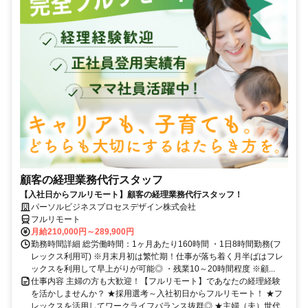
顧客の経理業務代行スタッフ
【入社日からフルリモート】顧客の経理業務代行スタッフ！
パーソルビジネスプロセスデザイン株式会社
フルリモート
月給210,000円～289,900円
勤務時間詳細 総労働時間：1ヶ月あたり160時間 ・1日8時間勤務(フ
レックス利用可) ※月末月初は繁忙期！仕事が落ち着く月半ばはフレ
ックスを利用して早上がりが可能◎ ・残業10～20時間程度 ※顧...
仕事内容 主婦の方も大歓迎！【フルリモート】であなたの経理経験
を活かしませんか？ ★採用選考～入社初日からフルリモート！ ★フ
レックスを活用してワークライフバランス抜群◎ ★主婦（夫）世代