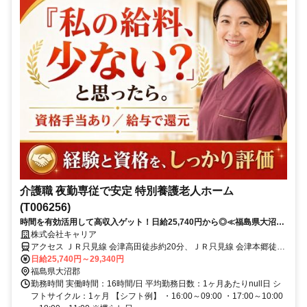
介護職 夜勤専従で安定 特別養護老人ホーム
(T006256)
時間を有効活用して高収入ゲット！日給25,740円から◎≪福島県大沼郡
会津美里町周辺≫
株式会社キャリア
アクセス ＪＲ只見線 会津高田徒歩約20分、ＪＲ只見線 会津本郷徒歩
約64分、ＪＲ只見線 根岸（福島県）徒歩約72分
日給25,740円～29,340円
福島県大沼郡
勤務時間 実働時間：16時間/日 平均勤務日数：1ヶ月あたりnull日 シ
フトサイクル：1ヶ月 【シフト例】 ・16:00～09:00 ・17:00～10:00