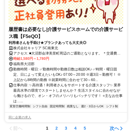
履歴書は必要なし|介護サービスホームでの介護サービ
ス職【F5eQO】
利用者さんを手助け★ブランクあっても大丈夫◎
株式会社キャリア SC南東北
アクセス: ■大沼郡会津美里町周辺のご通勤となります。 ＊交通費全
額支給 ＊車通勤・バイク通勤OK（ガソリン代支給） ＊自転車通勤
時給1,580円～1,780円
OK
福島県大沼郡
勤務時間・曜日: ✅勤務時間や勤務日数は相談OK♪ ✅時間・曜日固
定、日によって変えたいもOK♪ 07:00～20:00 ※週3日～勤務可！ ※
上記から8時間の勤務 ※就業時間に合わせて30～60...
仕事内容: ✨高待遇！利用者さんをサポートする介護スタッフ✨ 業界
最高水準の環境でスタートしませんか？ 生活スタイルに合わせなが
ら働けるので、オン・オフのメリハリもバッチリです！ ⭐主なお仕事
は…...
変形労働時間制
シフト自由
固定時間制
残業なし
週2・3日からOK
シフト制
同じ企業の求人
前へ
次へ
1
2
3
4
5