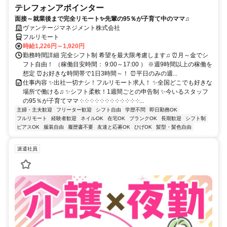
テレフォンアポインター
面接～就業後まで完全リモート✨先輩の95％が子育て中のママ♫
ヴァンテージマネジメント株式会社
フルリモート
時給1,226円～1,920円
勤務時間詳細 完全シフト制 希望を最大限考慮します♫ ⏰月～金でシ
フト自由！ （稼働目安時間： 9:00～17:00 ） ※週9時間以上の稼働を
想定 ⏰お好きな時間帯で1日3時間～！ ⏰平日のみの週...
仕事内容 ✨出社一切ナシ！フルリモート求人！ ✨全国どこでも好きな
場所で働ける♫ ✨シフト柔軟！1週間ごとの申告制 ✨今いるスタッフ
の95％が子育てママ ༶ ༶ ༶ ༶ ༶ ༶ ༶ ༶ ༶ ༶ ༶ ༶...
主婦・主夫歓迎
フリーター歓迎
シフト自由
学歴不問
即日勤務OK
フルリモート
経験者歓迎
ネイルOK
在宅OK
ブランクOK
長期歓迎
シフト制
ピアスOK
服装自由
履歴書不要
友達と応募OK
ひげOK
髪型・髪色自由
派遣社員