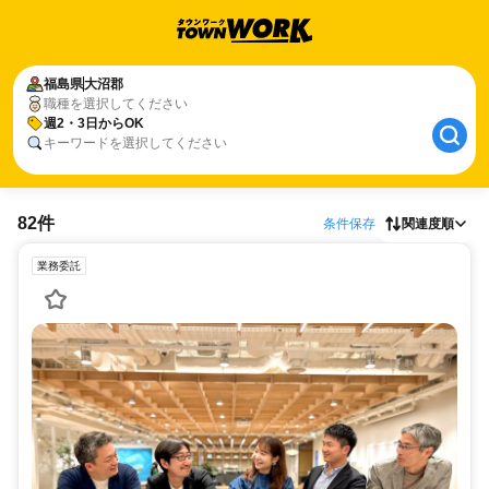
福島県
大沼郡
職種を選択してください
週2・3日からOK
キーワードを選択してください
82件
条件保存
関連度順
業務委託