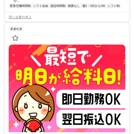
介...
変形労働時間制
シフト自由
固定時間制
残業なし
週2・3日からOK
シフト制
同じ企業の求人
派遣社員