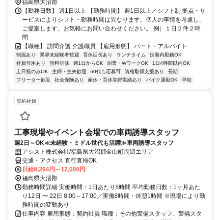
本郷循環線 瀬戸町バス停 徒歩2分
福島県大沼郡
【勤務日数】 週1日以上 【勤務時間】 週1日以上／シフト制 拠点・サ
ービスによりシフト・勤務時間は異なります。個人の事情を考慮し、
ご提案します。お気軽にお問い合わせください。 例）１日２件２時
間...
【職種】 訪問介護 介護職員 【雇用形態】 パート・アルバイト
制服あり
業界未経験者歓迎
育休延長あり
ランチタイム
扶養内勤務OK
社員登用あり
無料研修
週1日からOK
副業・WワークOK
1日4時間以内OK
土日祝のみOK
主婦・主夫歓迎
60代も応募可
資格取得支援あり
長期
フリーター歓迎
社会保険あり
産休・育休取得実績あり
バイク通勤OK
早朝
契約社員
工事現場やイベント会場での車両誘導スタッフ
週2日～OK≪未経験・ミドル世代も活躍≫車両誘導スタッフ
アシスト株式会社/福島県大沼郡金山町周辺エリア
交通・アクセス 直行直帰OK
日給8,264円～12,000円
福島県大沼郡
勤務時間詳細 実働時間：1日あたり8時間 平均勤務日数：1ヶ月あた
り12日 〜 22日 8:00～17:00／実働8時間・休憩1時間 ※現場により勤
務時間の変動あり
仕事内容 雇用形態：契約社員 職種：その他警備スタッフ、警備スタ