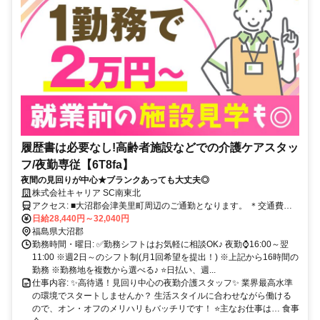
履歴書は必要なし!高齢者施設などでの介護ケアスタッ
フ/夜勤専従【6T8fa】
夜間の見回りが中心★ブランクあっても大丈夫◎
株式会社キャリア SC南東北
アクセス: ■大沼郡会津美里町周辺のご通勤となります。 ＊交通費全
額支給 ＊車通勤・バイク通勤OK（ガソリン代支給） ＊自転車通勤
日給28,440円～32,040円
OK
福島県大沼郡
勤務時間・曜日: ✅勤務シフトはお気軽に相談OK♪ 夜勤⌚16:00～翌
11:00 ※週2日～のシフト制(月1回希望を提出！) ※上記から16時間の
勤務 ※勤務地を複数から選べる♪ ⭐日払い、週...
仕事内容: ✨高待遇！見回り中心の夜勤介護スタッフ✨ 業界最高水準
の環境でスタートしませんか？ 生活スタイルに合わせながら働ける
ので、オン・オフのメリハリもバッチリです！ ⭐主なお仕事は… 食事