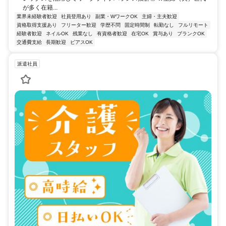
が多く在籍...
業界未経験者歓迎
社員登用あり
副業・WワークOK
主婦・主夫歓迎
資格取得支援あり
フリーター歓迎
学歴不問
固定時間制
転勤なし
フルリモート
経験者歓迎
ネイルOK
残業なし
有資格者歓迎
在宅OK
賞与あり
ブランクOK
交通費支給
長期歓迎
ピアスOK
派遣社員