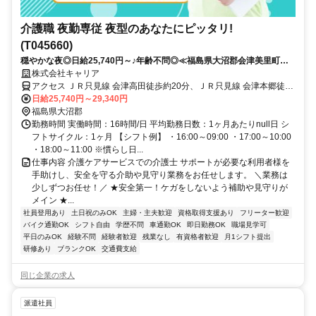
介護職 夜勤専従 夜型のあなたにピッタリ!
(T045660)
穏やかな夜◎日給25,740円～♪年齢不問◎≪福島県大沼郡会津美里町周
辺≫
株式会社キャリア
アクセス ＪＲ只見線 会津高田徒歩約20分、ＪＲ只見線 会津本郷徒歩
約64分、ＪＲ只見線 根岸（福島県）徒歩約72分
日給25,740円～29,340円
福島県大沼郡
勤務時間 実働時間：16時間/日 平均勤務日数：1ヶ月あたりnull日 シ
フトサイクル：1ヶ月 【シフト例】 ・16:00～09:00 ・17:00～10:00
・18:00～11:00 ※慣らし日...
仕事内容 介護ケアサービスでの介護士 サポートが必要な利用者様を
手助けし、安全を守る介助や見守り業務をお任せします。 ＼業務は
少しずつお任せ！／ ★安全第一！ケガをしないよう補助や見守りが
メイン ★...
社員登用あり
土日祝のみOK
主婦・主夫歓迎
資格取得支援あり
フリーター歓迎
バイク通勤OK
シフト自由
学歴不問
車通勤OK
即日勤務OK
職場見学可
平日のみOK
経験不問
経験者歓迎
残業なし
有資格者歓迎
月1シフト提出
研修あり
ブランクOK
交通費支給
同じ企業の求人
派遣社員