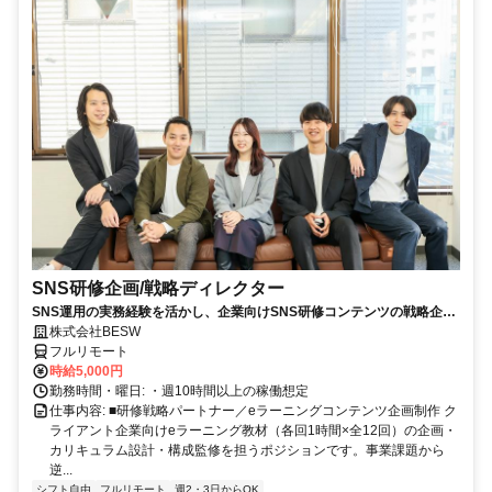
SNS研修企画/戦略ディレクター
SNS運用の実務経験を活かし、企業向けSNS研修コンテンツの戦略企
画・カリキュラム設計・監修を担う上流ポジションです。
株式会社BESW
フルリモート
時給5,000円
勤務時間・曜日: ・週10時間以上の稼働想定
仕事内容: ■研修戦略パートナー／eラーニングコンテンツ企画制作 ク
ライアント企業向けeラーニング教材（各回1時間×全12回）の企画・
カリキュラム設計・構成監修を担うポジションです。事業課題から
逆...
シフト自由
フルリモート
週2・3日からOK