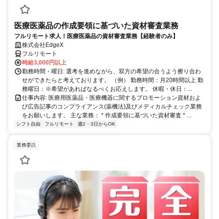
医療医薬品の作成要領に基づいた資材審査業務
フルリモート求人！医療医薬品の資材審査業務【経験者のみ】
株式会社EdgeX
フルリモート
時給3,000円以上
勤務時間・曜日: 選考を進めながら、双方の希望の合うよう擦り合わ
せができたらと考えております。 （例） 勤務時間：月20時間以上 勤
務曜日：※希望があればなるべくお応えします。 休暇・休日：...
仕事内容: 医療用医薬品・医療機器に関するプロモーション資材およ
び広告記事のコンプライアンス(薬機法)及びメディカルチェック業務
をお願いします。 主な業務： * 作成要領に基づいた資材審査 * ...
シフト自由
フルリモート
週2・3日からOK
業務委託