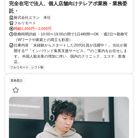
完全在宅で法人、個人店舗向けテレアポ業務・業務委
託・
株式会社エラン 本社
フルリモート
時給1,400円～2,000円
勤務時間詳細 ・10:00〜19:00の間で1日4時間〜OK ・週2日〜勤務可
（Wワークや家庭との両立も歓迎）
仕事内容 「未経験からスタートした20代社員が活躍中！」 当社が展
開する**「インバウンド集客支援サービス」**のご案内をお任せしま
す。 外国人観光客の増加に伴い、国内のクリニック、エステ、飲食
店...
フルリモート
シフト制
業務委託