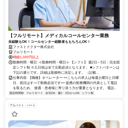
【フルリモート】メディカルコールセンター業務
未経験もOK！コールセンター経験者ももちろんOK！
ファストドクター株式会社
フルリモート
時給1,300円以上
勤務時間・曜日: ≪勤務時間・曜日≫ 【シフト】 週2日～5日：完全固
定シフト制 ※土日祝は全て出勤必須となります。ㅤ ■シフトパターンは
下記の通りです。詳細は面接時に決定します。 （記載...
仕事内容: 【職種】オペレーター <<こちらの求人は毎週土曜日と日曜
日、祝日はすべて勤務必須です>> 提携の医療機関の代表として電話
を取るため、 接遇・患者様に寄り添う力が重要となります。 電話...
固定時間制
フルリモート
在宅OK
週2・3日からOK
シフト制
アルバイト・パート