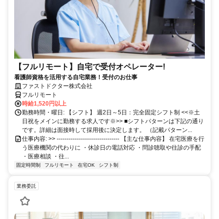
【フルリモート】自宅で受付オペレーター!
看護師資格を活用する自宅業務！受付のお仕事
ファストドクター株式会社
フルリモート
時給1,520円以上
勤務時間・曜日: 【シフト】 週2日～5日：完全固定シフト制 <<※土
日祝をメインに勤務する求人です※>> ■シフトパターンは下記の通り
です。詳細は面接時して採用後に決定します。 （記載パターン...
仕事内容: >> -------------------------------- 【主な仕事内容】 在宅医療を行
う医療機関の代わりに ・休診日の電話対応 ・問診聴取や往診の手配
・医療相談 ・往...
固定時間制
フルリモート
在宅OK
シフト制
業務委託