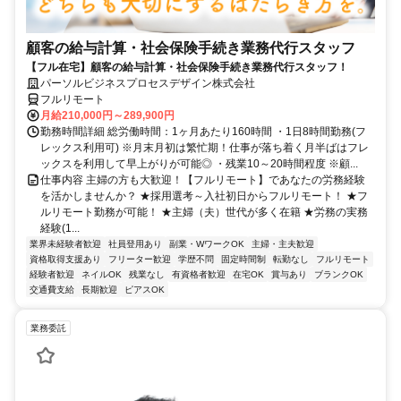
顧客の給与計算・社会保険手続き業務代行スタッフ
【フル在宅】顧客の給与計算・社会保険手続き業務代行スタッフ！
パーソルビジネスプロセスデザイン株式会社
フルリモート
月給210,000円～289,900円
勤務時間詳細 総労働時間：1ヶ月あたり160時間 ・1日8時間勤務(フ
レックス利用可) ※月末月初は繁忙期！仕事が落ち着く月半ばはフレ
ックスを利用して早上がりが可能◎ ・残業10～20時間程度 ※顧...
仕事内容 主婦の方も大歓迎！【フルリモート】であなたの労務経験
を活かしませんか？ ★採用選考～入社初日からフルリモート！ ★フ
ルリモート勤務が可能！ ★主婦（夫）世代が多く在籍 ★労務の実務
経験(1...
業界未経験者歓迎
社員登用あり
副業・WワークOK
主婦・主夫歓迎
資格取得支援あり
フリーター歓迎
学歴不問
固定時間制
転勤なし
フルリモート
経験者歓迎
ネイルOK
残業なし
有資格者歓迎
在宅OK
賞与あり
ブランクOK
交通費支給
長期歓迎
ピアスOK
業務委託