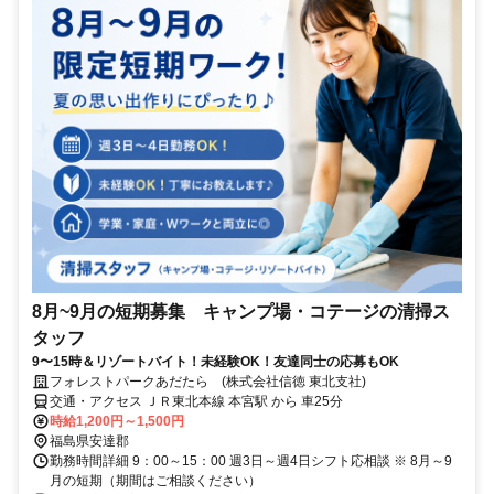
8月~9月の短期募集 キャンプ場・コテージの清掃ス
タッフ
9〜15時＆リゾートバイト！未経験OK！友達同士の応募もOK
フォレストパークあだたら (株式会社信徳 東北支社)
交通・アクセス ＪＲ東北本線 本宮駅 から 車25分
時給1,200円～1,500円
福島県安達郡
勤務時間詳細 9：00～15：00 週3日～週4日シフト応相談 ※ 8月～9
月の短期（期間はご相談ください）