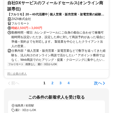
自社DXサービスのフィールドセールス(オンライン商
談専任)
【フルリモ】20～40代活躍中│個人営業・販売営業・架電営業の経験を
法人向け提案営業へステップアップ｜佐々木希さん出演！TVCM放送中
ZAZA株式会社
の自社プロダクトを提案
フルリモート
時給2,500円～3,000円
勤務時間・曜日: カレンダーツールにご自身の都合に合わせて稼働可
能時間を設定いただき、設定した枠に対して商談予約があった場合に
準備～契約までを対応します。 製造業を中心としたクライアント法
人の営業...
仕事内容: * 個人営業・販売営業・架電営業などで数字を追ってきた経
験を、法人向けのオンライン商談で活かしたい * アポイント獲得では
なく、Web商談でのヒアリング・提案・クロージングに集中したい...
フルリモート
残業なし
週2・3日からOK
同じ企業の求人
前へ
次へ
1
2
3
4
この条件の新着求人を受け取る
福島県 / 杉田駅
週2・3日からOK