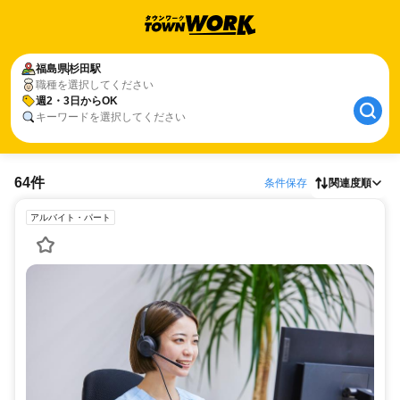
福島県
杉田駅
職種を選択してください
週2・3日からOK
キーワードを選択してください
64件
条件保存
関連度順
アルバイト・パート