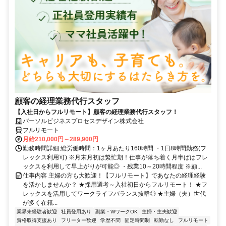
顧客の経理業務代行スタッフ
【入社日からフルリモート】顧客の経理業務代行スタッフ！
パーソルビジネスプロセスデザイン株式会社
フルリモート
月給210,000円～289,900円
勤務時間詳細 総労働時間：1ヶ月あたり160時間 ・1日8時間勤務(フ
レックス利用可) ※月末月初は繁忙期！仕事が落ち着く月半ばはフレ
ックスを利用して早上がりが可能◎ ・残業10～20時間程度 ※顧...
仕事内容 主婦の方も大歓迎！【フルリモート】であなたの経理経験
を活かしませんか？ ★採用選考～入社初日からフルリモート！ ★フ
レックスを活用してワークライフバランス抜群◎ ★主婦（夫）世代
が多く在籍...
業界未経験者歓迎
社員登用あり
副業・WワークOK
主婦・主夫歓迎
資格取得支援あり
フリーター歓迎
学歴不問
固定時間制
転勤なし
フルリモート