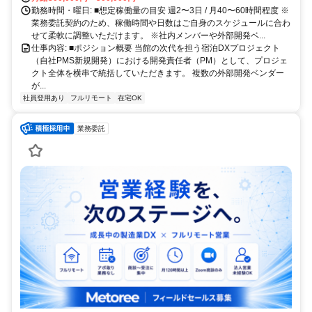
勤務時間・曜日: ■想定稼働量の目安 週2〜3日 / 月40〜60時間程度 ※
業務委託契約のため、稼働時間や日数はご自身のスケジュールに合わ
せて柔軟に調整いただけます。 ※社内メンバーや外部開発ベ...
仕事内容: ■ポジション概要 当館の次代を担う宿泊DXプロジェクト
（自社PMS新規開発）における開発責任者（PM）として、プロジェ
クト全体を横串で統括していただきます。 複数の外部開発ベンダー
が...
社員登用あり
フルリモート
在宅OK
業務委託