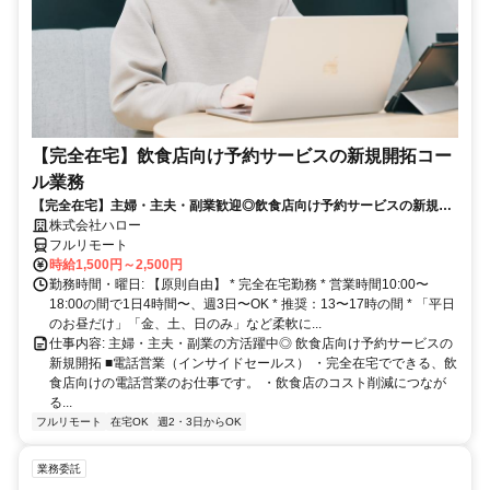
【完全在宅】飲食店向け予約サービスの新規開拓コー
ル業務
【完全在宅】主婦・主夫・副業歓迎◎飲食店向け予約サービスの新規開
拓
株式会社ハロー
フルリモート
時給1,500円～2,500円
勤務時間・曜日: 【原則自由】 * 完全在宅勤務 * 営業時間10:00〜
18:00の間で1日4時間〜、週3日〜OK * 推奨：13〜17時の間 * 「平日
のお昼だけ」「金、土、日のみ」など柔軟に...
仕事内容: 主婦・主夫・副業の方活躍中◎ 飲食店向け予約サービスの
新規開拓 ■電話営業（インサイドセールス） ・完全在宅でできる、飲
食店向けの電話営業のお仕事です。 ・飲食店のコスト削減につなが
る...
フルリモート
在宅OK
週2・3日からOK
業務委託