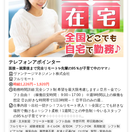
テレフォンアポインター
面接～就業後まで完全リモート✨先輩の95％が子育て中のママ♫
ヴァンテージマネジメント株式会社
フルリモート
時給1,226円～1,920円
勤務時間詳細 完全シフト制 希望を最大限考慮します♫ ⏰月～金でシ
フト自由！ （稼働目安時間： 9:00～17:00 ） ※週9時間以上の稼働を
想定 ⏰お好きな時間帯で1日3時間～！ ⏰平日のみの週...
仕事内容 ✨出社一切ナシ！フルリモート求人！ ✨全国どこでも好きな
場所で働ける♫ ✨シフト柔軟！1週間ごとの申告制 ✨今いるスタッフ
の95％が子育てママ ༶ ༶ ༶ ༶ ༶ ༶ ༶ ༶ ༶ ༶ ༶ ༶...
主婦・主夫歓迎
フリーター歓迎
シフト自由
学歴不問
即日勤務OK
フルリモート
経験者歓迎
ネイルOK
在宅OK
ブランクOK
長期歓迎
シフト制
ピアスOK
服装自由
履歴書不要
友達と応募OK
ひげOK
髪型・髪色自由