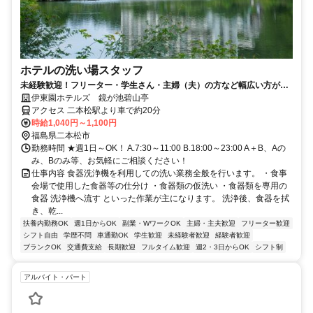
ホテルの洗い場スタッフ
未経験歓迎！フリーター・学生さん・主婦（夫）の方など幅広い方が活
躍中の職場です。
伊東園ホテルズ 鏡が池碧山亭
アクセス 二本松駅より車で約20分
時給1,040円～1,100円
福島県二本松市
勤務時間 ★週1日～OK！ A.7:30～11:00 B.18:00～23:00 A＋B、Aの
み、Bのみ等、お気軽にご相談ください！
仕事内容 食器洗浄機を利用しての洗い業務全般を行います。 ・食事
会場で使用した食器等の仕分け ・食器類の仮洗い ・食器類を専用の
食器 洗浄機へ流す といった作業が主になります。 洗浄後、食器を拭
き、乾...
扶養内勤務OK
週1日からOK
副業・WワークOK
主婦・主夫歓迎
フリーター歓迎
シフト自由
学歴不問
車通勤OK
学生歓迎
未経験者歓迎
経験者歓迎
ブランクOK
交通費支給
長期歓迎
フルタイム歓迎
週2・3日からOK
シフト制
アルバイト・パート