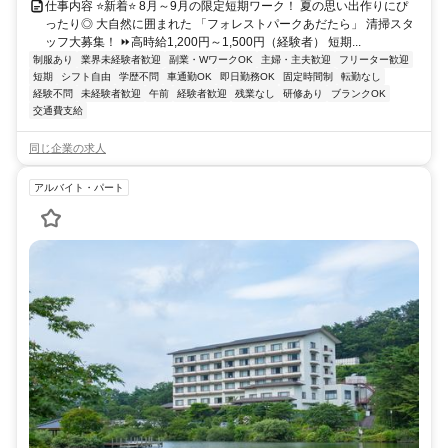
仕事内容 ⭐新着⭐ 8月～9月の限定短期ワーク！ 夏の思い出作りにぴ
ったり◎ 大自然に囲まれた 「フォレストパークあだたら」 清掃スタ
ッフ大募集！ ⏩高時給1,200円～1,500円（経験者） 短期...
制服あり
業界未経験者歓迎
副業・WワークOK
主婦・主夫歓迎
フリーター歓迎
短期
シフト自由
学歴不問
車通勤OK
即日勤務OK
固定時間制
転勤なし
経験不問
未経験者歓迎
午前
経験者歓迎
残業なし
研修あり
ブランクOK
交通費支給
同じ企業の求人
アルバイト・パート