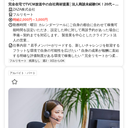
完全在宅でTVCM放送中の自社商材提案│法人商談未経験OK！20代～活
躍中◎顧客課題を解決する提案経験が積める環境
ZAZA株式会社
フルリモート
時給2,000円～3,000円
勤務時間・曜日: カレンダーツールにご自身の都合に合わせて稼働可
能時間を設定いただき、設定した枠に対して商談予約があった場合に
準備～契約までを対応します。 製造業を中心としたクライアント法
人の営業...
仕事内容: * 若手メンバーがリードする、新しいチャレンジを歓迎する
フラットな環境で自身の可能性を広げたい * 自身の成果が報酬に直結
する明確な評価制度がある環境で稼働したい * 完全リモートかつ柔...
フルリモート
残業なし
週2・3日からOK
アルバイト・パート