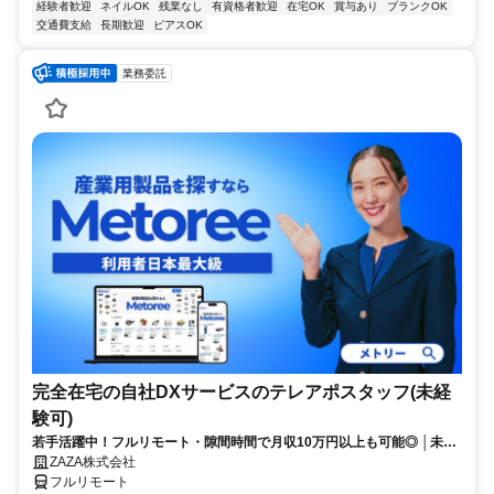
経験者歓迎
ネイルOK
残業なし
有資格者歓迎
在宅OK
賞与あり
ブランクOK
交通費支給
長期歓迎
ピアスOK
業務委託
完全在宅の自社DXサービスのテレアポスタッフ(未経
験可)
若手活躍中！フルリモート・隙間時間で月収10万円以上も可能◎ │未経
験からインサイドセールスに挑戦
ZAZA株式会社
フルリモート