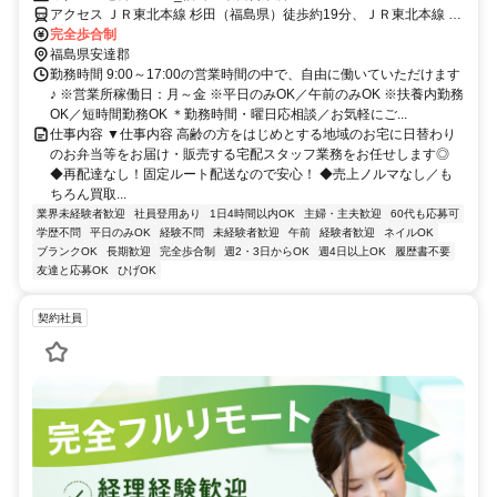
い◎
アクセス ＪＲ東北本線 杉田（福島県）徒歩約19分、ＪＲ東北本線 本
宮（福島県）西口徒歩約57分、ＪＲ東北本線 二本松徒歩約69分
完全歩合制
福島県安達郡
勤務時間 9:00～17:00の営業時間の中で、自由に働いていただけます
♪ ※営業所稼働日：月～金 ※平日のみOK／午前のみOK ※扶養内勤務
OK／短時間勤務OK ＊勤務時間・曜日応相談／お気軽にご...
仕事内容 ▼仕事内容 高齢の方をはじめとする地域のお宅に日替わり
のお弁当等をお届け・販売する宅配スタッフ業務をお任せします◎
◆再配達なし！固定ルート配送なので安心！ ◆売上ノルマなし／も
ちろん買取...
業界未経験者歓迎
社員登用あり
1日4時間以内OK
主婦・主夫歓迎
60代も応募可
学歴不問
平日のみOK
経験不問
未経験者歓迎
午前
経験者歓迎
ネイルOK
ブランクOK
長期歓迎
完全歩合制
週2・3日からOK
週4日以上OK
履歴書不要
友達と応募OK
ひげOK
契約社員