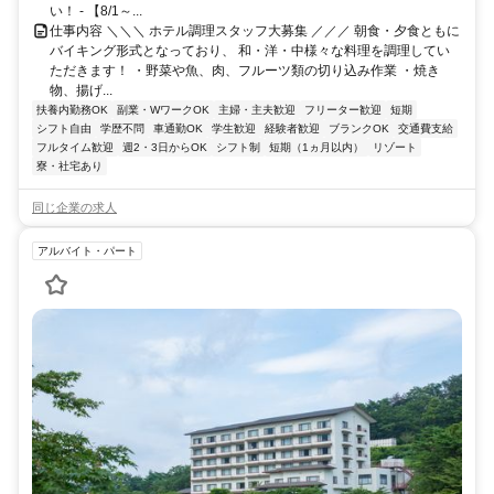
い！ - 【8/1～...
仕事内容 ＼＼＼ ホテル調理スタッフ大募集 ／／／ 朝食・夕食ともに
バイキング形式となっており、 和・洋・中様々な料理を調理してい
ただきます！ ・野菜や魚、肉、フルーツ類の切り込み作業 ・焼き
物、揚げ...
扶養内勤務OK
副業・WワークOK
主婦・主夫歓迎
フリーター歓迎
短期
シフト自由
学歴不問
車通勤OK
学生歓迎
経験者歓迎
ブランクOK
交通費支給
フルタイム歓迎
週2・3日からOK
シフト制
短期（1ヵ月以内）
リゾート
寮・社宅あり
同じ企業の求人
アルバイト・パート