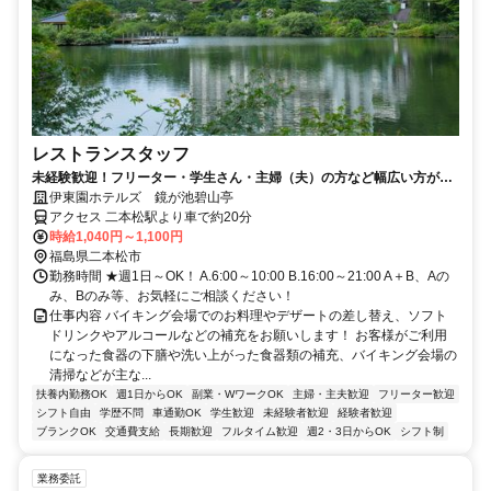
レストランスタッフ
未経験歓迎！フリーター・学生さん・主婦（夫）の方など幅広い方が活
躍中の職場です。
伊東園ホテルズ 鏡が池碧山亭
アクセス 二本松駅より車で約20分
時給1,040円～1,100円
福島県二本松市
勤務時間 ★週1日～OK！ A.6:00～10:00 B.16:00～21:00 A＋B、Aの
み、Bのみ等、お気軽にご相談ください！
仕事内容 バイキング会場でのお料理やデザートの差し替え、ソフト
ドリンクやアルコールなどの補充をお願いします！ お客様がご利用
になった食器の下膳や洗い上がった食器類の補充、バイキング会場の
清掃などが主な...
扶養内勤務OK
週1日からOK
副業・WワークOK
主婦・主夫歓迎
フリーター歓迎
シフト自由
学歴不問
車通勤OK
学生歓迎
未経験者歓迎
経験者歓迎
ブランクOK
交通費支給
長期歓迎
フルタイム歓迎
週2・3日からOK
シフト制
業務委託