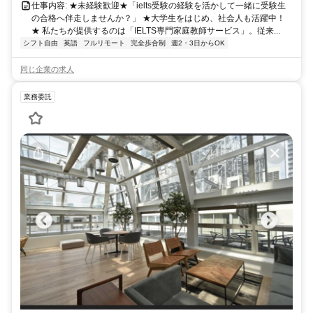
仕事内容: ★未経験歓迎★「ielts受験の経験を活かして一緒に受験生
の合格へ伴走しませんか？」 ★大学生をはじめ、社会人も活躍中！
★ 私たちが提供するのは「IELTS専門家庭教師サービス」。従来...
シフト自由
英語
フルリモート
完全歩合制
週2・3日からOK
同じ企業の求人
業務委託