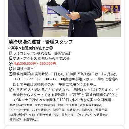
清掃現場の運営・管理スタッフ
✅高卒＆普通免許があれば◎
ラミコジャパン株式会社 静岡営業所
交通・アクセス 掛川駅から車で10分
月給205,600円～250,000円
静岡県掛川市
勤務時間詳細 実働時間：1日あたり8時間 平均勤務日数：1ヶ月あた
り21日 〜 22日 08：30～17：30(実働8時間) ＜例＞ ・早朝に現場を
回して午後は調整業務のみ ・午前に私用を済ませ午...
仕事内容 人と関わることが好きなら、 未経験から活躍できます。 ✅
未経験からスタートできる管理職！ ✅"高卒"と"普通自動車免許"だけ
でOK ✅土日祝休み＆年間休日120日で私生活も充実 ✅全国展開...
業界未経験者歓迎
変形労働時間制
主婦・主夫歓迎
資格取得支援あり
フリーター歓迎
バイク通勤OK
学歴不問
車通勤OK
転勤なし
経験不問
未経験者歓迎
午前
経験者歓迎
夕方
賞与あり
ブランクOK
交通費支給
長期歓迎
土日祝休み