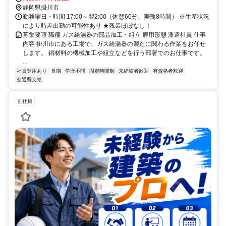
静岡県掛川市
勤務曜日・時間 17:00～翌2:00（休憩60分、実働8時間） ※生産状況
により時差出勤の可能性あり ★残業ほぼなし！
募集要項 職種 ガス給湯器の部品加工・組立 雇用形態 派遣社員 仕事
内容 掛川市にある工場で、ガス給湯器の製造に関わる作業をお任せ
します。 銅材料の機械加工や組立などを行う部署でのお仕事です。
...
社員登用あり
長期
学歴不問
固定時間制
未経験者歓迎
有資格者歓迎
交通費支給
正社員