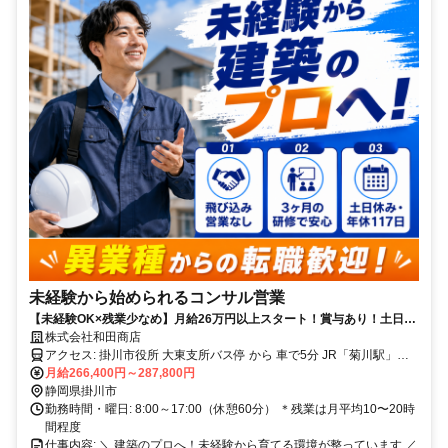
未経験から始められるコンサル営業
【未経験OK×残業少なめ】月給26万円以上スタート！賞与あり！土日休
み＆転勤なしのルート営業◎建築知識ゼロから丁寧に教えます！
株式会社和田商店
アクセス: 掛川市役所 大東支所バス停 から 車で5分 JR「菊川駅」よ
り車で25分 JR「掛川駅」より車で26分 JR「愛野駅」より車で27分
月給266,400円～287,800円
JR「袋井駅」より車で28分 JR「磐田駅」より車で33分 広がる空と
静岡県掛川市
海のすぐ近く！青空のもとで気持ちよく働ける環境です。 落ち着い
勤務時間・曜日: 8:00～17:00（休憩60分） ＊残業は月平均10〜20時
たロケーションで、ゆとりを持って働きたい方にぴったりです！ ★
間程度
車通勤OK（無料駐車場あり）
仕事内容: ＼ 建築のプロへ！未経験から育てる環境が整っています ／