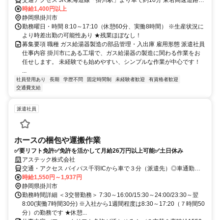
交通アクセス JR東海道線「掛川駅」より車で約10分 東名高速道路
「掛川IC」より車で約10分
時給1,400円以上
静岡県掛川市
勤務曜日・時間 8:10～17:10（休憩60分、実働8時間） ※生産状況に
より時差出勤の可能性あり ★残業ほぼなし！
募集要項 職種 ガス給湯器製造の部品管理・入出庫 雇用形態 派遣社員
仕事内容 掛川市にある工場で、ガス給湯器の製造に関わる作業をお
任せします。 未経験でも始めやすい、シンプルな作業が中心です！
...
社員登用あり
長期
学歴不問
固定時間制
未経験者歓迎
有資格者歓迎
交通費支給
派遣社員
ホースの梱包や運搬作業
✅要リフト免許✅免許を活かして月給26万円以上可能✅土日休み
アステック株式会社
交通・アクセス バイパス千羽ICから車で３分（派遣先）◎車通勤Ｏ
Ｋ！
時給1,550円～1,937円
静岡県掛川市
勤務時間詳細 ＜3交替勤務＞ 7:30～16:00/15:30～24:00/23:30～翌
8:00(実働7時間30分) ※入社から1週間程度は8:30～17:20（７時間50
分）の勤務です ★休憩...