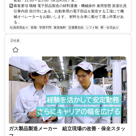
夜勤：22:00～翌5:00（休憩45分／実...
募集要項 職種 電子部品製造の材料運搬・機械操作 雇用形態 派遣社員
仕事内容 掛川市にある、自動車用の電子部品を製造する工場にて機
械オペレーターをお願いします。 材料を台車に載せて運ぶ作業があ
る...
社員登用あり
長期
学歴不問
家賃無料
交通費支給
シフト制
寮・社宅あり
正社員
ガス製品製造メーカー 組立現場の改善・保全スタッ
フ