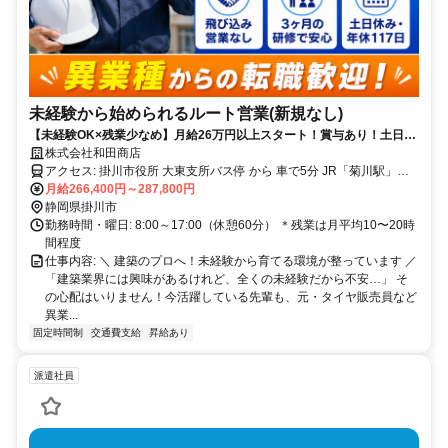
未経験から始められるルート営業(新規なし)
【未経験OK×残業少なめ】月給26万円以上スタート！賞与あり！土日休
み＆転勤なしのルート営業◎建築知識ゼロから丁寧に教えます！
株式会社和田商店
アクセス: 掛川市役所 大東支所バス停 から 車で5分 JR「菊川駅」よ
り車で25分 JR「掛川駅」より車で26分 JR「愛野駅」より車で27分
月給266,400円～287,800円
JR「袋井駅」より車で28分 JR「磐田駅」より車で33分 広がる空と
静岡県掛川市
海のすぐ近く！青空のもとで気持ちよく働ける環境です。 落ち着い
勤務時間・曜日: 8:00～17:00（休憩60分） ＊残業は月平均10〜20時
たロケーションで、ゆとりを持って働きたい方にぴったりです！ ★
間程度
車通勤OK（無料駐車場あり）
仕事内容: ＼ 建築のプロへ！未経験から育てる環境が整っています ／
「建築業界には興味があるけれど、全くの未経験だから不安…」 そ
の心配はいりません！今活躍している先輩も、元・タイヤ販売員など
異業...
固定時間制
交通費支給
昇給あり
派遣社員