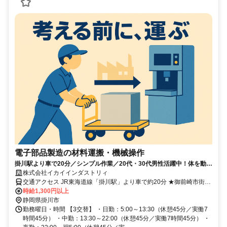
電子部品製造の材料運搬・機械操作
掛川駅より車で20分／シンプル作業／20代・30代男性活躍中！体を動か
す仕事がしたい方におススメ
株式会社イカイインダストリィ
交通アクセス JR東海道線「掛川駅」より車で約20分 ★御前崎市街地
からも車で15分程度
時給1,300円以上
静岡県掛川市
勤務曜日・時間 【3交替】 ・日勤：5:00～13:30（休憩45分／実働7
時間45分） ・中勤：13:30～22:00（休憩45分／実働7時間45分） ・