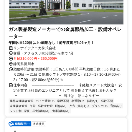
ガス製品製造メーカーでの金属部品加工・設備オペレ
ーター
年間休日120日以上♪転勤なし！前年度賞与5.06ヶ月！
リンナイテクニカ株式会社
交通・アクセス JR掛川駅から車で7分
月給210,000円～260,000円
静岡県掛川市
勤務時間詳細 実働時間：1日あたり8時間 平均勤務日数：1ヶ月あた
り20日 〜 21日 ⏰勤務シフト／交代制⏰ 1）8:10～17:10(休憩60分)
2）17:00～翌2:00(休憩60分) ※...
仕事内容 ┏────────────────┓ 未経験スタート大歓迎！ 安
定企業で正社員のエンジニアとして 腰を据えて活躍しませんか？
┗────────────────┛ 当社は、熱エネルギー...
業界未経験者歓迎
バイク通勤OK
学歴不問
車通勤OK
転勤なし
経験不問
未経験者歓迎
午前
経験者歓迎
研修あり
夕方
賞与あり
ブランクOK
育休あり
シフト制
深夜
昼食補助あり
食事補助あり
派遣社員