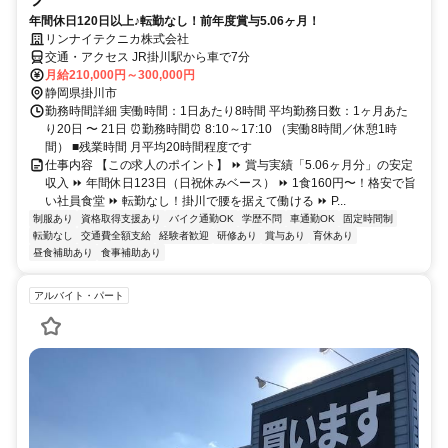
年間休日120日以上♪転勤なし！前年度賞与5.06ヶ月！
リンナイテクニカ株式会社
交通・アクセス JR掛川駅から車で7分
月給210,000円～300,000円
静岡県掛川市
勤務時間詳細 実働時間：1日あたり8時間 平均勤務日数：1ヶ月あた
り20日 〜 21日 ⏰勤務時間⏰ 8:10～17:10 （実働8時間／休憩1時
間） ■残業時間 月平均20時間程度です
仕事内容 【この求人のポイント】 ⏩ 賞与実績「5.06ヶ月分」の安定
収入 ⏩ 年間休日123日（日祝休みベース） ⏩ 1食160円〜！格安で旨
い社員食堂 ⏩ 転勤なし！掛川で腰を据えて働ける ⏩ P...
制服あり
資格取得支援あり
バイク通勤OK
学歴不問
車通勤OK
固定時間制
転勤なし
交通費全額支給
経験者歓迎
研修あり
賞与あり
育休あり
昼食補助あり
食事補助あり
アルバイト・パート