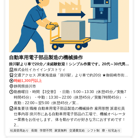
自動車用電子部品製造の機械操作
掛川駅より車で20分／未経験歓迎！シンプル作業です。20代～30代男性
活躍中！年間休日120日◎
株式会社イカイインダストリィ
交通アクセス JR東海道線「掛川駅」より車で約20分 ★御前崎市街地
からも車で15分程度
時給1,300円以上
静岡県掛川市
勤務曜日・時間 【3交替】 ・日勤：5:00～13:30（休憩45分／実働7
時間45分） ・中勤：13:30～22:00（休憩45分／実働7時間45分） ・
夜勤：22:00～翌5:00（休憩45分／実...
募集要項 職種 自動車用電子部品製造の機械操作 雇用形態 派遣社員
仕事内容 掛川市にある自動車用電子部品の工場で、機械オペレータ
ー業務をお任せします。 体を動かすのが好きな方におすすめです！
2...
社員登用あり
長期
学歴不問
家賃無料
交通費支給
シフト制
寮・社宅あり