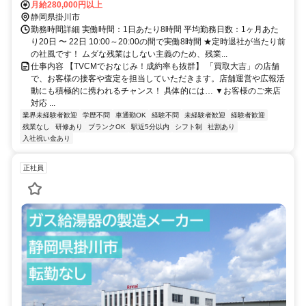
月給280,000円以上
静岡県掛川市
勤務時間詳細 実働時間：1日あたり8時間 平均勤務日数：1ヶ月あた
り20日 〜 22日 10:00～20:00の間で実働8時間 ★定時退社が当たり前
の社風です！ ムダな残業はしない主義のため、残業...
仕事内容 【TVCMでおなじみ！成約率も抜群】 「買取大吉」の店舗
で、お客様の接客や査定を担当していただきます。店舗運営や広報活
動にも積極的に携われるチャンス！ 具体的には… ▼お客様のご来店
対応 ...
業界未経験者歓迎
学歴不問
車通勤OK
経験不問
未経験者歓迎
経験者歓迎
残業なし
研修あり
ブランクOK
駅近5分以内
シフト制
社割あり
入社祝い金あり
正社員