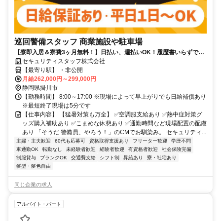
巡回警備スタッフ 商業施設や駐車場
【寮即入居＆寮費3ヶ月無料！】日払い、週払いOK！履歴書いらずで採
用率99％で安定生活スタート！
セキュリティスタッフ株式会社
【最寄り駅】 ・非公開
月給262,000円～299,000円
静岡県掛川市
【勤務時間】 8:00～17:00 ※現場によって早上がりでも日給補償あり
※最短終了現場は5分です
【仕事内容】 【猛暑対策も万全】 ✅空調服支給あり ✅熱中症対策グ
ッズ購入補助あり ✅こまめな休憩あり ✅通勤時間など現場配置の配慮
あり 「そうだ 警備員、やろう！」のCMでお馴染み。 セキュリティ...
主婦・主夫歓迎
60代も応募可
資格取得支援あり
フリーター歓迎
学歴不問
車通勤OK
転勤なし
未経験者歓迎
経験者歓迎
有資格者歓迎
社会保険完備
制服貸与
ブランクOK
交通費支給
シフト制
昇給あり
寮・社宅あり
髪型・髪色自由
同じ企業の求人
アルバイト・パート