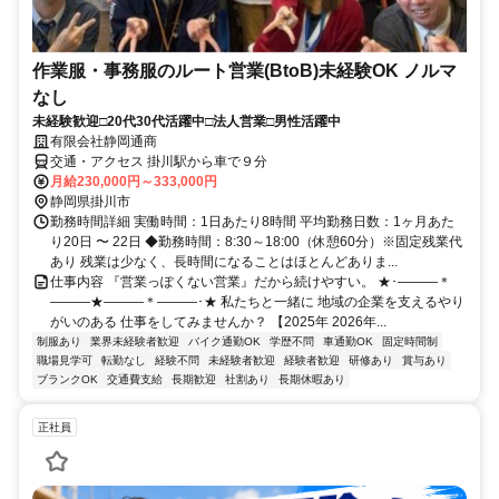
作業服・事務服のルート営業(BtoB)未経験OK ノルマ
なし
未経験歓迎□20代30代活躍中□法人営業□男性活躍中
有限会社静岡通商
交通・アクセス 掛川駅から車で９分
月給230,000円～333,000円
静岡県掛川市
勤務時間詳細 実働時間：1日あたり8時間 平均勤務日数：1ヶ月あた
り20日 〜 22日 ◆勤務時間：8:30～18:00（休憩60分）※固定残業代
あり 残業は少なく、長時間になることはほとんどありま...
仕事内容 『営業っぽくない営業』だから続けやすい。 ★･―――＊
―――★―――＊―――･★ 私たちと一緒に 地域の企業を支えるやり
がいのある 仕事をしてみませんか？ 【2025年 2026年...
制服あり
業界未経験者歓迎
バイク通勤OK
学歴不問
車通勤OK
固定時間制
職場見学可
転勤なし
経験不問
未経験者歓迎
経験者歓迎
研修あり
賞与あり
ブランクOK
交通費支給
長期歓迎
社割あり
長期休暇あり
正社員