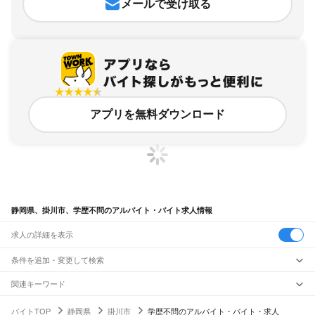
メールで受け取る
アプリを無料ダウンロード
静岡県、掛川市、学歴不問のアルバイト・バイト求人情報
求人の詳細を表示
条件を追加・変更して検索
市区町村を追加・変更
関連キーワード
静岡県 静岡市 学歴不問 with
静岡県 掛川市 年齢不問
静岡県
駅を追加・変更
バイトTOP
静岡県
掛川市
学歴不問のアルバイト・バイト・求人
静岡県 磐田市 学歴不問 学歴不問磐田
静岡県 浜松市 学歴不問 スーパー
静岡県
すべて