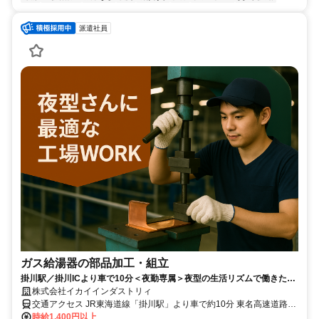
派遣社員
ガス給湯器の部品加工・組立
掛川駅／掛川ICより車で10分＜夜勤専属＞夜型の生活リズムで働きたい
方必見！土日休み／未経験OK
株式会社イカイインダストリィ
交通アクセス JR東海道線「掛川駅」より車で約10分 東名高速道路
「掛川IC」より車で約10分
時給1,400円以上