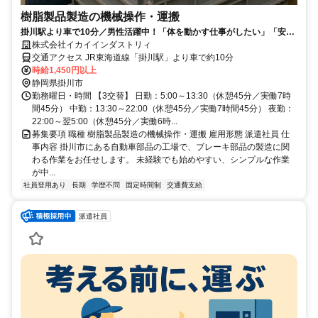
樹脂製品製造の機械操作・運搬
掛川駅より車で10分／男性活躍中！「体を動かす仕事がしたい」「安定
企業で長く働きたい」方にぴったり！
株式会社イカイインダストリィ
交通アクセス JR東海道線「掛川駅」より車で約10分
時給1,450円以上
静岡県掛川市
勤務曜日・時間 【3交替】 日勤：5:00～13:30（休憩45分／実働7時
間45分） 中勤：13:30～22:00（休憩45分／実働7時間45分） 夜勤：
22:00～翌5:00（休憩45分／実働6時...
募集要項 職種 樹脂製品製造の機械操作・運搬 雇用形態 派遣社員 仕
事内容 掛川市にある自動車部品の工場で、ブレーキ部品の製造に関
わる作業をお任せします。 未経験でも始めやすい、シンプルな作業
が中...
社員登用あり
長期
学歴不問
固定時間制
交通費支給
派遣社員