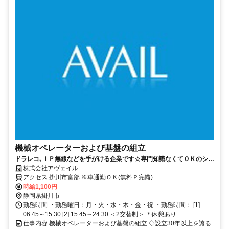
機械オペレーターおよび基盤の組立
ドラレコ､ＩＰ無線などを手がける企業です☆専門知識なくてＯＫのシン
プル作業！
株式会社アヴェイル
アクセス 掛川市富部 ※車通勤ＯＫ(無料Ｐ完備)
時給1,100円
静岡県掛川市
勤務時間 ・勤務曜日：月・火・水・木・金・祝 ・勤務時間： [1]
06:45～15:30 [2] 15:45～24:30 ＜2交替制＞ ＊休憩あり
仕事内容 機械オペレーターおよび基盤の組立 ◇設立30年以上を誇る