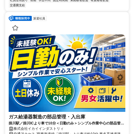
社員登用あり
長期
学歴不問
固定時間制
未経験者歓迎
有資格者歓迎
交通費支給
派遣社員
ガス給湯器製造の部品管理・入出庫
掛川駅／掛川ICより車で10分＜日勤のみ＞シンプル作業中心の部品管理
／男女活躍中／土日休／未経験OK
株式会社イカイインダストリィ