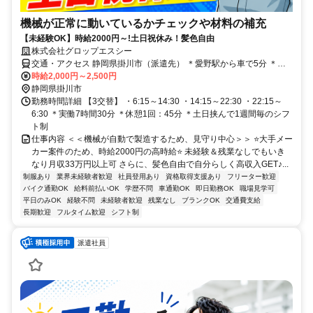
機械が正常に動いているかチェックや材料の補充
【未経験OK】時給2000円～!土日祝休み！髪色自由
株式会社グロップエスシー
交通・アクセス 静岡県掛川市（派遣先） ＊愛野駅から車で5分 ＊袋
井駅から車で11分 ＊掛川駅から車で11分
時給2,000円～2,500円
静岡県掛川市
勤務時間詳細 【3交替】 ・6:15～14:30 ・14:15～22:30 ・22:15～
6:30 ＊実働7時間30分 ＊休憩1回：45分 ＊土日挟んで1週間毎のシフ
ト制
仕事内容 ＜＜機械が自動で製造するため、見守り中心＞＞ ⭐大手メー
カー案件のため、時給2000円の高時給⭐ 未経験＆残業なしでもいき
なり月収33万円以上可 さらに、髪色自由で自分らしく高収入GET♪...
制服あり
業界未経験者歓迎
社員登用あり
資格取得支援あり
フリーター歓迎
バイク通勤OK
給料前払いOK
学歴不問
車通勤OK
即日勤務OK
職場見学可
平日のみOK
経験不問
未経験者歓迎
残業なし
ブランクOK
交通費支給
長期歓迎
フルタイム歓迎
シフト制
派遣社員