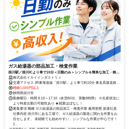
ガス給湯器の部品加工・検査作業
掛川駅／掛川ICより車で10分＜日勤のみ＞シンプル＆簡単な加工・検査
／男女活躍中／土日休／未経験OK
株式会社イカイインダストリィ
交通アクセス JR東海道線「掛川駅」より車で約10分 東名高速道路
「掛川IC」より車で約10分
時給1,400円以上
静岡県掛川市
勤務曜日・時間 8:10～17:10（休憩60分、実働8時間） ※生産状況に
より時差出勤の可能性あり ★残業ほぼなし！
募集要項 職種 ガス給湯器の部品加工・検査作業 雇用形態 派遣社員
仕事内容 掛川市にある工場で、ガス給湯器の製造に関わる作業をお
任せします。 未経験でも始めやすい、シンプルな作業が中心です！
2...