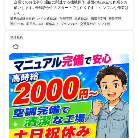
企業でのお仕事◇ 通信に関連する機械操作､基盤の組み立て作業をお
願いします｡ 未経験からのスタートでもＯＫです！ シンプルな作業ば
かり...
業界未経験者歓迎
バイク通勤OK
学歴不問
車通勤OK
職場見学可
経験不問
週払いOK
即日払いOK
研修あり
ブランクOK
交通費支給
シフト制
派遣社員