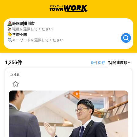
静岡県
掛川市
職種を選択してください
学歴不問
キーワードを選択してください
1,256件
条件保存
関連度順
正社員