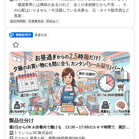
「建築業界には興味があるけれど、全くの未経験だから不安…」 そ
の心配はいりません！今活躍している先輩も、元・タイヤ販売員など
異業...
固定時間制
交通費支給
昇給あり
派遣社員
製品仕分け
週2日からOK＆扶養内で働ける 13:30～17:00のスキマ時間で、家計に
ちょっとプラスの余裕を作りませんか？
トランコムSC株式会社
アクセス 最寄り駅：愛野(静岡県)駅/掛川駅