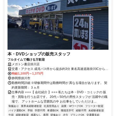
本・DVDショップの販売スタッフ
フルタイムで働ける方歓迎
メガトン書店掛川店
交通・アクセス 成滝バス停から徒歩約3分 東名高速道路掛川ICから車
で約10分
時給1,100円～1,375円
静岡県掛川市
勤務時間詳細 ※研修期間中は勤務時間が 異なる場合があります。 契
約更新期間：３ヵ月
仕事内容 ⭐⭐⭐【 会社紹介 】⭐⭐⭐ 私たちは本・DVD・コミックの 販
売・買取を行うお店です。 20代～50代の男性スタッフが 活躍中の職
場で、 アットホームな雰囲気の中 お仕事をしていただけま...
制服あり
業界未経験者歓迎
社員登用あり
副業・WワークOK
フリーター歓迎
バイク通勤OK
早朝
学歴不問
車通勤OK
職場見学可
経験不問
未経験者歓迎
午前
経験者歓迎
残業なし
夜間
研修あり
夕方
ブランクOK
交通費支給