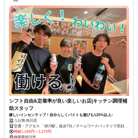
シフト自由&定着率が良い楽しいお店|キッチン調理補
助スタッフ
嬉しいインセンティブ！自分らしくバイトも遊びも120%以上♪
うお鶏 掛川店
交通・アクセス 「掛川駅」徒歩7分／チームワークバッチリで笑顔い
っぱい！駅チカ通勤便利！学生・フリーター歓迎！
時給1,100円～1,375円
静岡県掛川市