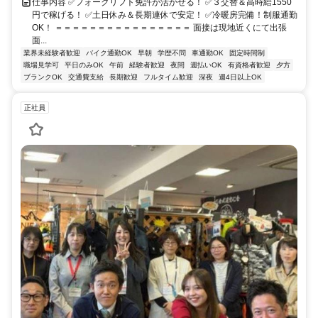
仕事内容 ✅フォークリフト免許が活かせる！ ✅３交替＆高時給1550
円で稼げる！ ✅土日休み＆長期連休で安定！ ✅冷暖房完備！制服通勤
OK！ ＝＝＝＝＝＝＝＝＝＝＝＝＝＝＝＝ 面接は現地近くにて出張
面...
業界未経験者歓迎
バイク通勤OK
早朝
学歴不問
車通勤OK
固定時間制
職場見学可
平日のみOK
午前
経験者歓迎
夜間
週払いOK
有資格者歓迎
夕方
ブランクOK
交通費支給
長期歓迎
フルタイム歓迎
深夜
週4日以上OK
正社員