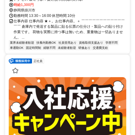
時給1,300円
静岡県掛川市
勤務時間 13:30～16:00 休憩時間:10分
仕事内容 仕事内容 ★＋。お仕事内容。＋ ￣￣￣￣￣￣￣￣￣￣￣￣
￣￣ 倉庫内で発送する製品に貼る伝票の仕分け・製品への貼り付け
作業です。 荷物を実際に持つ事は無いため、重量物は一切ありませ
ん。 ...
業界未経験者歓迎
扶養内勤務OK
社員登用あり
資格取得支援あり
学歴不問
車通勤OK
固定時間制
経験不問
未経験者歓迎
研修あり
交通費支給
正社員