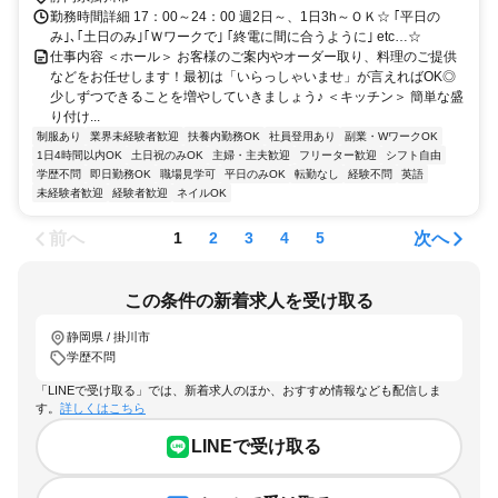
勤務時間詳細 17：00～24：00 週2日～、1日3h～ＯＫ☆ ｢平日の
み｣､｢土日のみ｣｢Ｗワークで｣ ｢終電に間に合うように｣ etc…☆
仕事内容 ＜ホール＞ お客様のご案内やオーダー取り、料理のご提供
などをお任せします！最初は「いらっしゃいませ」が言えればOK◎
少しずつできることを増やしていきましょう♪ ＜キッチン＞ 簡単な盛
り付け...
制服あり
業界未経験者歓迎
扶養内勤務OK
社員登用あり
副業・WワークOK
1日4時間以内OK
土日祝のみOK
主婦・主夫歓迎
フリーター歓迎
シフト自由
学歴不問
即日勤務OK
職場見学可
平日のみOK
転勤なし
経験不問
英語
未経験者歓迎
経験者歓迎
ネイルOK
前へ
次へ
1
2
3
4
5
この条件の新着求人を受け取る
静岡県 / 掛川市
学歴不問
「LINEで受け取る」では、新着求人のほか、おすすめ情報なども配信しま
す。
詳しくはこちら
LINEで受け取る