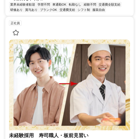
業界未経験者歓迎
学歴不問
車通勤OK
転勤なし
経験不問
交通費全額支給
研修あり
賞与あり
ブランクOK
交通費支給
シフト制
服装自由
正社員
未経験採用 寿司職人・板前見習い