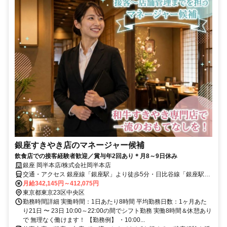
銀座すきやき店のマネージャー候補
飲食店での接客経験者歓迎／賞与年2回あり＊月8～9日休み
銀座 岡半本店/株式会社岡半本店
交通・アクセス 銀座線「銀座駅」より徒歩5分・日比谷線「銀座駅」
より徒歩7分、JR線「新橋駅」より徒歩8分
月給342,145円～412,075円
東京都東京23区中央区
勤務時間詳細 実働時間：1日あたり8時間 平均勤務日数：1ヶ月あた
り21日 〜 23日 10:00～22:00の間でシフト勤務 実働8時間＆休憩あり
で 無理なく働けます！ 【勤務例】 ・10:00...