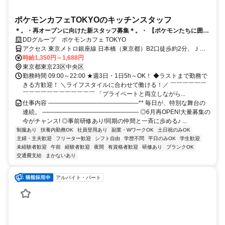
ポケモンカフェTOKYOのキッチンスタッフ
＊。・再オープンに向けた新スタッフ募集＊。・ 【ポケモンたちに囲ま
れたエンタメカフェ】 *。・ 最高の”ポケモン体験”を届けよう*。・
DDグループ ポケモンカフェ TOKYO
アクセス 東京メトロ銀座線 日本橋（東京都）B2口徒歩約2分、ＪＲ
京浜東北線 東京八重洲北口徒歩約7分、東京メトロ日比谷線 人形町
時給1,350円～1,688円
A6口徒歩約16分 ■JR「東京駅」徒歩5分●東京メトロ 銀座線・東西線
東京都東京23区中央区
「日本橋駅」直結●都営地下鉄 浅草線「日本橋駅」徒歩4分
勤務時間 09:00～22:00 ★週3日・1日5h～OK！ ◆ラストまで勤務で
きる方歓迎！ ＼ライフスタイルに合わせて働ける！／ ￣￣￣￣￣￣
￣￣￣￣￣￣￣￣￣￣￣￣ 「プライベートと両立しながら...
仕事内容 ―――――――――――――――** 毎日が、特別な舞台の
連続。 ―――――――――――――――― ◎6月再OPEN!大量募集の
今がチャンス! ◎事前研修あり!同期の仲間と一斉に歩める♪ ...
制服あり
扶養内勤務OK
社員登用あり
副業・WワークOK
土日祝のみOK
主婦・主夫歓迎
フリーター歓迎
シフト自由
学歴不問
平日のみOK
学生歓迎
未経験者歓迎
午前
経験者歓迎
夜間
有資格者歓迎
研修あり
ブランクOK
交通費支給
まかないあり
アルバイト・パート