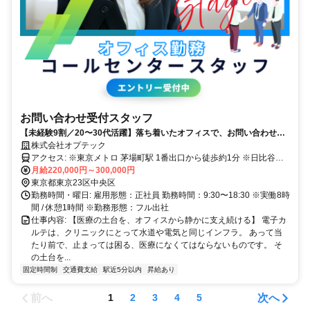
お問い合わせ受付スタッフ
【未経験9割／20〜30代活躍】落ち着いたオフィスで、お問い合わせ対
応。｜土日祝休み・残業少なめ
株式会社オプテック
アクセス: ※東京メトロ 茅場町駅 1番出口から徒歩約1分 ※日比谷線
茅場町駅 2番出口より徒歩2分 ※東西線 茅場町駅 12番出口より徒歩3
月給220,000円～300,000円
分
東京都東京23区中央区
勤務時間・曜日: 雇用形態：正社員 勤務時間：9:30〜18:30 ※実働8時
間 / 休憩1時間 ※勤務形態：フル出社
仕事内容: 【医療の土台を、オフィスから静かに支え続ける】 電子カ
ルテは、クリニックにとって水道や電気と同じインフラ。 あって当
たり前で、止まっては困る、医療になくてはならないものです。 そ
の土台を...
固定時間制
交通費支給
駅近5分以内
昇給あり
前へ
次へ
1
2
3
4
5