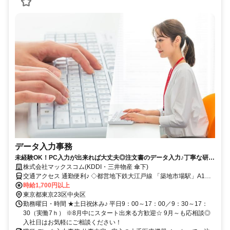
データ入力事務
未経験OK！PC入力が出来れば大丈夫◎注文書のデータ入力♪丁寧な研修
＆しっかりフォローあり☆
株式会社マックスコム(KDDI・三井物産 傘下)
交通アクセス 通勤便利♪ ◇都営地下鉄大江戸線 「築地市場駅」A1出
口より 徒歩４分 ◇東京メトロ日比谷線「築地駅」B1出口より徒歩9
時給1,700円以上
分 ◇各線「新橋駅」汐留口より徒歩10分 ※銀座も徒歩圏内！お仕事
東京都東京23区中央区
帰りの楽しみも◎
勤務曜日・時間 ★土日祝休み♪ 平日9：00～17：00／9：30～17：
30（実働7ｈ） ※8月中にスタート出来る方歓迎☆ 9月～も応相談◎
入社日はお気軽にご相談ください！