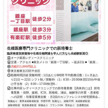
生殖医療専門クリニックでの胚培養士
臨床検査技師資格や生殖生物関連を学んだ方なら未経験歓迎◎
オーク銀座レディースクリニック
交通・アクセス ■東京メトロ「銀座一丁目駅」～徒歩2分 ■「銀座
駅」～徒歩5分 ■各線「東京駅」～徒歩9分
月給211,000円以上
東京都東京23区中央区
勤務時間詳細 実働時間：1日あたり8時間 平均勤務日数：1ヶ月あた
り21日 〜 22日 シフト制／実働8h （1）8:30～20:00/休憩210分/中抜
け手当有 （2）8:00～17:00/休憩6...
仕事内容 レディースクリニックでの胚培養業務 【具体的には】 胚培
養業務 ・採卵、媒精、ICSI、胚移植、凍結、融解等の作業 ・患者様
への説明 ・培養室業務全般 ・月2回のカンファレンスや研究開発会...
制服あり
業界未経験者歓迎
学歴不問
転勤なし
経験不問
未経験者歓迎
経験者歓迎
有資格者歓迎
研修あり
ブランクOK
育休あり
交通費支給