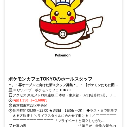
ポケモンカフェTOKYOのホールスタッフ
＊。・再オープンに向けた新スタッフ募集＊。・ 【ポケモンたちに囲ま
れたエンタメカフェ】 *。・ 最高の”ポケモン体験”を届けよう*。・
DDグループ ポケモンカフェ TOKYO
アクセス 東京メトロ銀座線 日本橋（東京都）B2口徒歩約2分、ＪＲ
京浜東北線 東京八重洲北口徒歩約7分、東京メトロ日比谷線 人形町
時給1,350円～1,688円
A6口徒歩約16分 ■JR「東京駅」徒歩5分●東京メトロ 銀座線・東西線
東京都東京23区中央区
「日本橋駅」直結●都営地下鉄 浅草線「日本橋駅」徒歩4分
勤務時間 09:00～22:00 ★週3日・1日5h～OK！ ◆ラストまで勤務で
きる方歓迎！ ＼ライフスタイルに合わせて働ける！／ ￣￣￣￣￣￣
￣￣￣￣￣￣￣￣￣￣￣￣ 「プライベートと両立しながら...
仕事内容 ―――――――――――――――** 毎日が、特別な舞台の