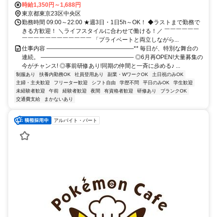
京浜東北線 東京八重洲北口徒歩約7分、東京メトロ日比谷線 人形町
時給1,350円～1,688円
A6口徒歩約16分 ■JR「東京駅」徒歩5分●東京メトロ 銀座線・東西線
東京都東京23区中央区
「日本橋駅」直結●都営地下鉄 浅草線「日本橋駅」徒歩4分
勤務時間 09:00～22:00 ★週3日・1日5h～OK！ ◆ラストまで勤務で
きる方歓迎！ ＼ライフスタイルに合わせて働ける！／ ￣￣￣￣￣￣
￣￣￣￣￣￣￣￣￣￣￣￣ 「プライベートと両立しながら...
仕事内容 ―――――――――――――――** 毎日が、特別な舞台の
連続。 ―――――――――――――――― ◎6月再OPEN!大量募集の
今がチャンス! ◎事前研修あり!同期の仲間と一斉に歩める♪ ...
制服あり
扶養内勤務OK
社員登用あり
副業・WワークOK
土日祝のみOK
主婦・主夫歓迎
フリーター歓迎
シフト自由
学歴不問
平日のみOK
学生歓迎
未経験者歓迎
午前
経験者歓迎
夜間
有資格者歓迎
研修あり
ブランクOK
交通費支給
まかないあり
アルバイト・パート