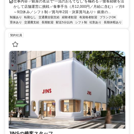
仕事内容 ✅銀座の名店で“一流のおもてなし”を極める ✅接客経験を活
かして店舗運営に挑戦 ✅食事手当（月12,000円／月給に含む） ✅月8
～9日休み／シフト制 ✅賞与年2回・決算賞与あり✨ 銀座の...
制服あり
転勤なし
交通費全額支給
経験者歓迎
有資格者歓迎
ブランクOK
育休あり
交通費支給
長期歓迎
駅近5分以内
シフト制
社割あり
長期休暇あり
契約社員
JINSの接客スタッフ