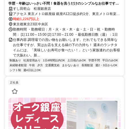
学歴・年齢はいっさい不問！食器を洗うだけのシンプルなお仕事です。
未経験者も丁寧に指導しますよ。
すし田乾山 松屋銀座店
アクセス 東京メトロ銀座線 銀座A12口徒歩約1分、東京メトロ有楽町
線 銀座一丁目8番口徒歩約3分、都営浅草線 東銀座A8口徒歩約4分
時給1,226円以上
東京都東京23区中央区
勤務時間 ・勤務曜日：月・火・水・木・金・土・日・祝 ・勤務時
間： [1] 11:00～15:00 [2] 17:00～21:00 ・最低勤務日数（週）：1日
仕事内容 調理場での洗い物をお願いします。だれでもできる簡単な
お仕事ですが、実はお店を支える縁の下の力持ち！ 週末のランチタ
イムには、「美味しいお寿司が食べたい！」という家族連れのお客様
で大賑わい。新...
制服あり
社員登用あり
1日4時間以内OK
土日祝のみOK
学歴不問
平日のみOK
未経験者歓迎
午前
夕方
交通費支給
まかないあり
長期歓迎
週2・3日からOK
シフト制
週4日以上OK
正社員