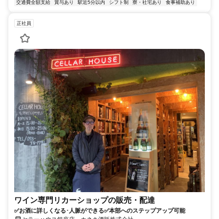
交通費全額支給
賞与あり
駅近5分以内
シフト制
寮・社宅あり
食事補助あり
正社員
ワイン専門リカーショップの販売・配達
✅お酒に詳しくなる･人脈ができる✅本部へのステップアップ可能