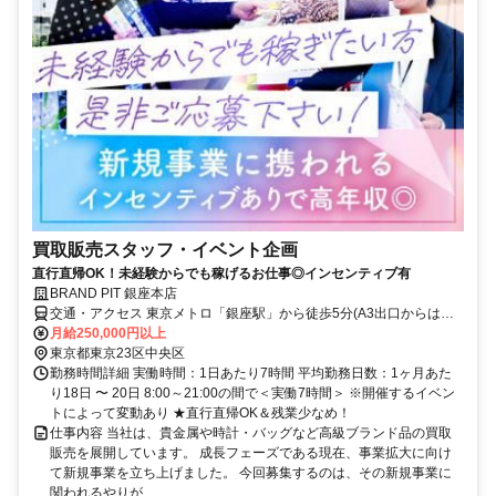
買取販売スタッフ・イベント企画
直行直帰OK！未経験からでも稼げるお仕事◎インセンティブ有
BRAND PIT 銀座本店
交通・アクセス 東京メトロ「銀座駅」から徒歩5分(A3出口からは徒
歩2分）
月給250,000円以上
東京都東京23区中央区
勤務時間詳細 実働時間：1日あたり7時間 平均勤務日数：1ヶ月あた
り18日 〜 20日 8:00～21:00の間で＜実働7時間＞ ※開催するイベン
トによって変動あり ★直行直帰OK＆残業少なめ！
仕事内容 当社は、貴金属や時計・バッグなど高級ブランド品の買取
販売を展開しています。 成長フェーズである現在、事業拡大に向け
て新規事業を立ち上げました。 今回募集するのは、その新規事業に
関われるやりが...