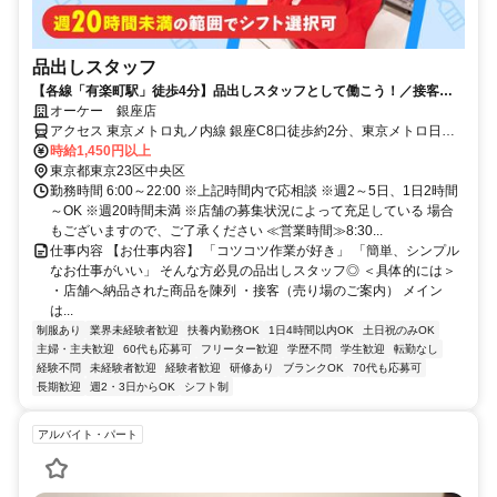
品出しスタッフ
【各線「有楽町駅」徒歩4分】品出しスタッフとして働こう！／接客が
ニガテでも安心のシンプル作業！
オーケー 銀座店
アクセス 東京メトロ丸ノ内線 銀座C8口徒歩約2分、東京メトロ日比
谷線 銀座C8口徒歩約2分、東京メトロ有楽町線 銀座一丁目4番口徒歩
時給1,450円以上
約2分 各線「有楽町駅」より徒歩4分
東京都東京23区中央区
勤務時間 6:00～22:00 ※上記時間内で応相談 ※週2～5日、1日2時間
～OK ※週20時間未満 ※店舗の募集状況によって充足している 場合
もございますので、ご了承ください ≪営業時間≫8:30...
仕事内容 【お仕事内容】 「コツコツ作業が好き」 「簡単、シンプル
なお仕事がいい」 そんな方必見の品出しスタッフ◎ ＜具体的には＞
・店舗へ納品された商品を陳列 ・接客（売り場のご案内） メイン
は...
制服あり
業界未経験者歓迎
扶養内勤務OK
1日4時間以内OK
土日祝のみOK
主婦・主夫歓迎
60代も応募可
フリーター歓迎
学歴不問
学生歓迎
転勤なし
経験不問
未経験者歓迎
経験者歓迎
研修あり
ブランクOK
70代も応募可
長期歓迎
週2・3日からOK
シフト制
アルバイト・パート