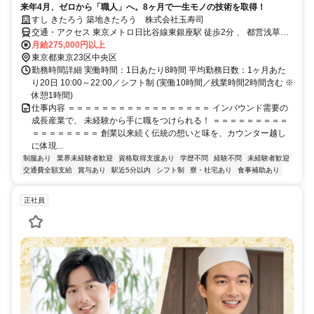
来年4月、ゼロから「職人」へ。8ヶ月で一生モノの技術を取得！
すし きたろう 築地きたろう 株式会社玉寿司
交通・アクセス 東京メトロ日比谷線東銀座駅 徒歩2分 、 都営浅草線
東銀座駅 徒歩2分 、 東京メトロ日比谷線築地駅 徒歩5分
月給275,000円以上
東京都東京23区中央区
勤務時間詳細 実働時間：1日あたり8時間 平均勤務日数：1ヶ月あた
り20日 10:00～22:00／シフト制 (実働10時間／残業時間2時間含む ※
休憩1時間)
仕事内容 ＝＝＝＝＝＝＝＝＝＝＝＝＝＝＝＝＝ インバウンド需要の
成長産業で、 未経験から手に職をつけられる！ ＝＝＝＝＝＝＝＝＝
＝＝＝＝＝＝＝＝ 創業以来続く伝統の想いと味を、カウンター越し
に体現...
制服あり
業界未経験者歓迎
資格取得支援あり
学歴不問
経験不問
未経験者歓迎
交通費全額支給
賞与あり
駅近5分以内
シフト制
寮・社宅あり
食事補助あり
正社員