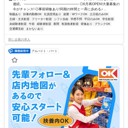
連続。 ―――――――――――――――― ◎6月再OPEN!大量募集の
今がチャンス! ◎事前研修あり!同期の仲間と一斉に歩める♪ ...
制服あり
扶養内勤務OK
社員登用あり
副業・WワークOK
土日祝のみOK
主婦・主夫歓迎
フリーター歓迎
シフト自由
学歴不問
平日のみOK
学生歓迎
未経験者歓迎
午前
経験者歓迎
夜間
有資格者歓迎
研修あり
ブランクOK
交通費支給
まかないあり
同じ企業の求人
アルバイト・パート