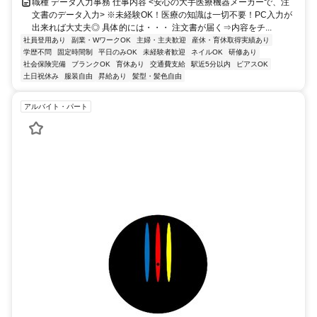
職種 データ入力事務 仕事内容 <安心の大手医療機器メーカーで、注
文書のデータ入力> ※未経験OK！医療の知識は一切不要！PC入力が
出来れば大丈夫◎ 具体的には・・・ 注文書が届く⇒内容をチ...
社員登用あり
副業・WワークOK
主婦・主夫歓迎
産休・育休取得実績あり
学歴不問
固定時間制
平日のみOK
未経験者歓迎
ネイルOK
研修あり
社会保険完備
ブランクOK
育休あり
交通費支給
駅近5分以内
ピアスOK
土日祝休み
服装自由
昇給あり
髪型・髪色自由
アルバイト・パート