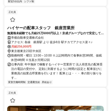
駅近5分以内
シフト制
正社員
ハイヤーの配車スタッフ 銀座営業所
無資格未経験でも月給25万6000円以上！京成グループなので安定して長
期勤務が可能です＊WEB面接OK！
帝都自動車交通株式会社
アクセス: 各線 銀座駅 より 徒歩6分 駅チカでアクセス楽々♪
月給256,000円
東京都東京23区中央区
勤務時間・曜日: 13:00～10:00 ※上記時間内で食事休憩3時間、仮眠
休憩4時間 ※当直が月間12回
仕事内容: 年中無休で稼働するハイヤー営業所で 法人得意先の配車受
注の電話の受付や、 定刻に到着するように時間の設定と 配車並びに
乗務員の始業点呼業務を行います！ 配車とは・・・ 車の割り振りを
す...
変形労働時間制
交通費支給
昇給あり
正社員