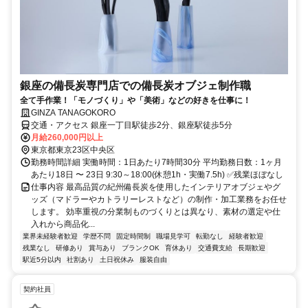
銀座の備長炭専門店での備長炭オブジェ制作職
全て手作業！「モノづくり」や「美術」などの好きを仕事に！
GINZA TANAGOKORO
交通・アクセス 銀座一丁目駅徒歩2分、銀座駅徒歩5分
月給260,000円以上
東京都東京23区中央区
勤務時間詳細 実働時間：1日あたり7時間30分 平均勤務日数：1ヶ月
あたり18日 〜 23日 9:30～18:00(休憩1h・実働7.5h) ✅残業ほぼなし
仕事内容 最高品質の紀州備長炭を使用したインテリアオブジェやグ
ッズ（マドラーやカトラリーレストなど）の制作・加工業務をお任せ
します。 効率重視の分業制ものづくりとは異なり、素材の選定や仕
入れから商品化...
業界未経験者歓迎
学歴不問
固定時間制
職場見学可
転勤なし
経験者歓迎
残業なし
研修あり
賞与あり
ブランクOK
育休あり
交通費支給
長期歓迎
駅近5分以内
社割あり
土日祝休み
服装自由
契約社員