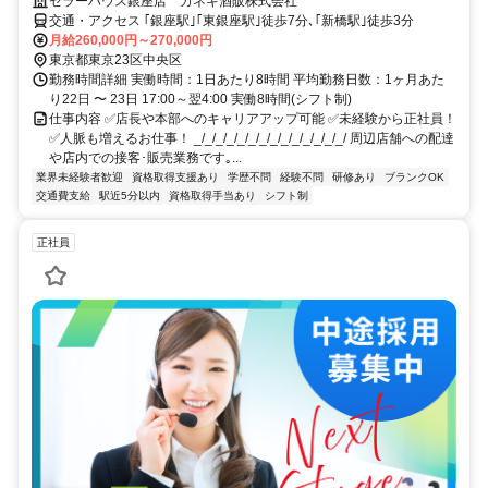
セラーハウス銀座店 カネキ酒販株式会社
交通・アクセス ｢銀座駅｣｢東銀座駅｣徒歩7分､｢新橋駅｣徒歩3分
月給260,000円～270,000円
東京都東京23区中央区
勤務時間詳細 実働時間：1日あたり8時間 平均勤務日数：1ヶ月あた
り22日 〜 23日 17:00～翌4:00 実働8時間(シフト制)
仕事内容 ✅店長や本部へのキャリアアップ可能 ✅未経験から正社員！
✅人脈も増えるお仕事！ _/_/_/_/_/_/_/_/_/_/_/_/_/_/ 周辺店舗への配達
や店内での接客･販売業務です｡...
業界未経験者歓迎
資格取得支援あり
学歴不問
経験不問
研修あり
ブランクOK
交通費支給
駅近5分以内
資格取得手当あり
シフト制
正社員