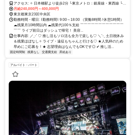
アクセス: ✧ 日本橋駅より徒歩2分 └東京メトロ：銀座線・東西線 └都
営地下鉄：浅草線 ✧ 東京駅より徒歩7分 └JR：山手線・京浜東北線・
月給240,000円～400,000円
中央線 ・東海道線・横須賀線・総武線快速 など └東京メトロ：丸ノ
東京都東京23区中央区
内線 ✧ 京橋駅より徒歩5分 └東京メトロ：銀座線 新宿駅・渋谷駅・池
勤務時間・曜日: ⌇勤務時間⌇ 9:00～18:00 （実働8時間 / 休憩1時間）
袋駅・品川駅など、 主要ターミナル駅へのアクセスも良好◎ 仕事終
☁残業月10時間以内 ☁残業代100％支給 ￣￣￣￣￣￣￣￣￣￣￣￣
わりのお買い物や推し活、 友達との予定も立てやすい立地です❤︎
￣￣ ライブ前日はダッシュで帰宅！ 美容...
仕事内容: ／⋰ ♡ 推し活もソロ活も全力で楽しも♡ ＼⋱ 土日祝休み
＆残業ほぼなし✧ ライブ・遠征もちゃんと行ける♡ ★人気枠のため
早めにご応募を！★ 志望理由はなんでもOKです◎ ✔ 推し活...
固定時間制
残業なし
交通費支給
昇給あり
アルバイト・パート