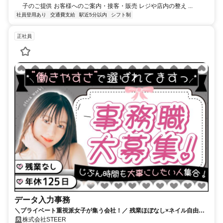
子のご提供 お客様へのご案内・接客・販売 レジや店内の整え ...
社員登用あり
交通費支給
駅近5分以内
シフト制
正社員
データ入力事務
＼プライベート重視派女子が集う会社！／ 残業ほぼなし×ネイル自由！
土日祝休み＆年間休日125日
株式会社STEER