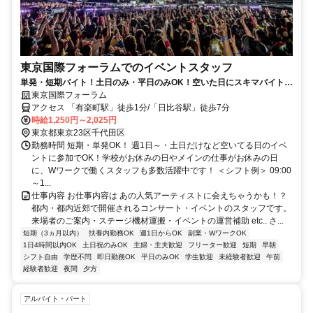
東京国際フォーラムでのイベントスタッフ
単発・短期バイト！土日のみ・平日のみOK！空いた日にスキマバイト！
未経験歓迎！髪色・髪型・ネイルOK
東京国際フォーラム
アクセス 「有楽町駅」徒歩1分/「日比谷駅」徒歩7分
時給1,250円～2,025円
東京都東京23区千代田区
勤務時間 短期・単発OK！ 週1日～・土日だけなど空いてる日のイベ
ントに参加でOK！学校がお休みの日やメインの仕事がお休みの日
に、Wワークで働くスタッフも多数活躍中です！ ＜シフト例＞ 09:00
～1...
仕事内容 お仕事内容は あの人気アーティストに会えちゃうかも！？
都内・都内近郊で開催されるコンサート・イベントのスタッフです。
来場者のご案内・ステージ機材運搬・イベントの運営補助 etc.. さ...
短期（3ヵ月以内）
扶養内勤務OK
週1日からOK
副業・WワークOK
1日4時間以内OK
土日祝のみOK
主婦・主夫歓迎
フリーター歓迎
短期
早朝
シフト自由
学歴不問
即日勤務OK
平日のみOK
学生歓迎
未経験者歓迎
午前
経験者歓迎
夜間
夕方
アルバイト・パート