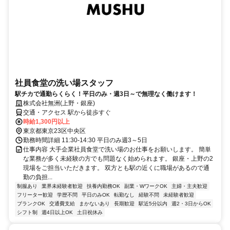
社員食堂の洗い場スタッフ
駅チカで通勤らくらく！平日のみ・週3日～で無理なく働けます！
株式会社無洲(上野・銀座)
交通・アクセス 駅から徒歩すぐ
時給1,300円以上
東京都東京23区中央区
勤務時間詳細 11:30-14:30 平日のみ週3～5日
仕事内容 大手企業社員食堂で洗い場のお仕事をお願いします。 簡単
な業務が多く未経験の方でも問題なく始められます。 銀座・上野の2
現場をご担当いただきます。 双方とも駅の近くに職場があるので通
勤の負担...
制服あり
業界未経験者歓迎
扶養内勤務OK
副業・WワークOK
主婦・主夫歓迎
フリーター歓迎
学歴不問
平日のみOK
転勤なし
経験不問
未経験者歓迎
ブランクOK
交通費支給
まかないあり
長期歓迎
駅近5分以内
週2・3日からOK
シフト制
週4日以上OK
土日祝休み