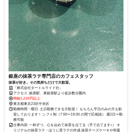
銀座の抹茶ラテ専門店のカフェスタッフ
抹茶が好き。その気持ちだけで大歓迎。
「株式会社タートルライド社」
アクセス: 銀座駅、東銀座駅より徒歩数分圏内
時給1,226円以上
東京都東京23区中央区
勤務時間・曜日: 土日勤務できる方歓迎！ もちろん平日のみの方も歓
迎しております！ シフト制（7:00〜19:00 の間で応相談） 週2日〜勤
務可能
仕事内容: 一杯ずつ、心を込めて抹茶を点てる（手で点てます♪） オ
リジナルの抹茶ラテ・ほうじ茶ラテの作成 抹茶チーズケーキや和菓