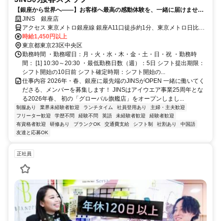
【銀座から世界へ――】お客様へ最高の感動体験を、一緒に届けません
か？
JINS 銀座店
アクセス 東京メトロ銀座線 銀座A11口徒歩約1分、東京メトロ日比谷
線 銀座A11口徒歩約2分、東京メトロ丸ノ内線 銀座A11口徒歩約2分
時給1,450円以上
東京メトロ銀座線銀座駅（A11口）より徒歩1分
東京都東京23区中央区
勤務時間 ・勤務曜日：月・火・水・木・金・土・日・祝 ・勤務時
間： [1] 10:30～20:30 ・最低勤務日数（週）：5日 シフト提出期限：
シフト開始の10日前 シフト確定時期：シフト開始の...
仕事内容 2026年・春、銀座に最先端のJINSがOPEN 一緒に働いてく
ださる、メンバーを募集します！ JINSはアイウエア事業25周年とな
る2026年春、 初の「グローバル旗艦店」をオープンしまし...
制服あり
業界未経験者歓迎
ランチタイム
社員登用あり
主婦・主夫歓迎
フリーター歓迎
学歴不問
経験不問
英語
未経験者歓迎
経験者歓迎
有資格者歓迎
研修あり
ブランクOK
交通費支給
シフト制
社割あり
中国語
友達と応募OK
正社員