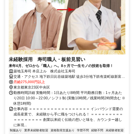
未経験採用 寿司職人・板前見習い
来年4月、ゼロから「職人」へ。8ヶ月で一生モノの技術を取得！
築地玉寿司 本店上ル 株式会社玉寿司
交通・アクセス 地下鉄日比谷線築地駅 徒歩3分地下鉄有楽町線新富町
駅 徒歩2分地下鉄日比谷線東銀座駅 徒歩5分
月給275,000円以上
東京都東京23区中央区
勤務時間詳細 実働時間：1日あたり8時間 平均勤務日数：1ヶ月あた
り20日 10:00～22:00／シフト制 (実働10時間／残業時間2時間含む ※
休憩1時間)
仕事内容 ＝＝＝＝＝＝＝＝＝＝＝＝＝＝＝＝＝ インバウンド需要の
成長産業で、 未経験から手に職をつけられる！ ＝＝＝＝＝＝＝＝＝
＝＝＝＝＝＝＝＝ 創業以来続く伝統の想いと味を、カウンター越し
に体現...
制服あり
業界未経験者歓迎
資格取得支援あり
学歴不問
経験不問
未経験者歓迎