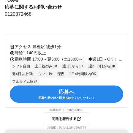
応募に関するお問い合わせ
0120372468
アクセス 豊橋駅 徒歩1分
時給1,140円以上
勤務時間 17:00～翌5:00（土16:00～） ◆週1日～OK！ ◆週末勤務できる方歓迎！ ◆勤務時間は前後する場合があります。 ◆シフトはご相談ください！ ※高校生は21:30までの勤務となります。 ※金土日祝のみ ◆平日の勤務も相談可
シフト自由
土日祝のみOK
週1日からOK
週2・3日からOK
週4日以上OK
シフト制
深夜
1日4時間以内OK
フルタイム歓迎
応募へ
応募が早いほど面接もはやくなりやすい！
掲載開始日：
2026/08/03
問題を報告する
原稿ID：
0dfbc11d4d50d774