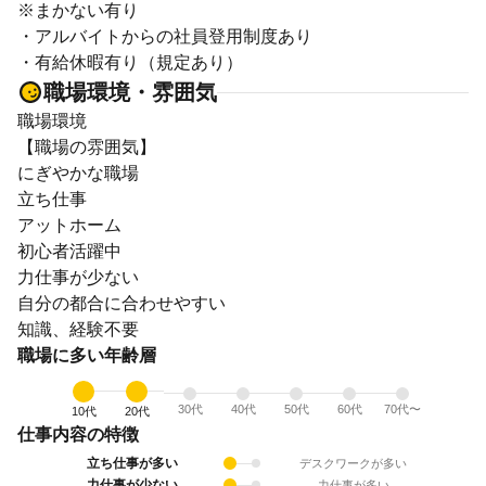
※まかない有り
・アルバイトからの社員登用制度あり
・有給休暇有り（規定あり）
職場環境・雰囲気
職場環境
【職場の雰囲気】
にぎやかな職場
立ち仕事
アットホーム
初心者活躍中
力仕事が少ない
自分の都合に合わせやすい
知識、経験不要
職場に多い年齢層
30代
40代
50代
60代
70代〜
10代
20代
仕事内容の特徴
立ち仕事が多い
デスクワークが多い
力仕事が少ない
力仕事が多い