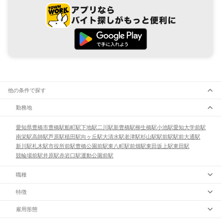
他の条件で探す
勤務地
愛知県
豊橋市
豊橋駅
船町駅
下地駅
二川駅
新豊橋駅
柳生橋駅
小池駅
愛知大学前駅
南栄駅
高師駅
芦原駅
植田駅
向ヶ丘駅
大清水駅
老津駅
杉山駅
駅前駅
駅前大通駅
新川駅
札木駅
市役所前駅
豊橋公園前駅
東八町駅
前畑駅
東田坂上駅
東田駅
競輪場前駅
井原駅
赤岩口駅
運動公園前駅
職種
特徴
雇用形態