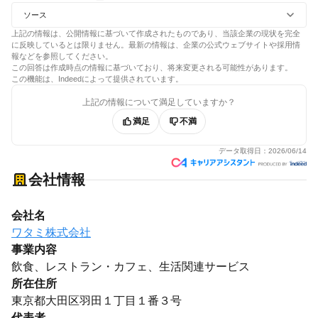
ソース
上記の情報は、公開情報に基づいて作成されたものであり、当該企業の現状を完全
に反映しているとは限りません。最新の情報は、企業の公式ウェブサイトや採用情
報などを参照してください。
この回答は作成時点の情報に基づいており、将来変更される可能性があります。
この機能は、Indeedによって提供されています。
上記の情報について満足していますか？
満足
不満
データ取得日：
2026/06/14
会社情報
会社名
ワタミ株式会社
事業内容
飲食、レストラン・カフェ、生活関連サービス
所在住所
東京都大田区羽田１丁目１番３号
代表者