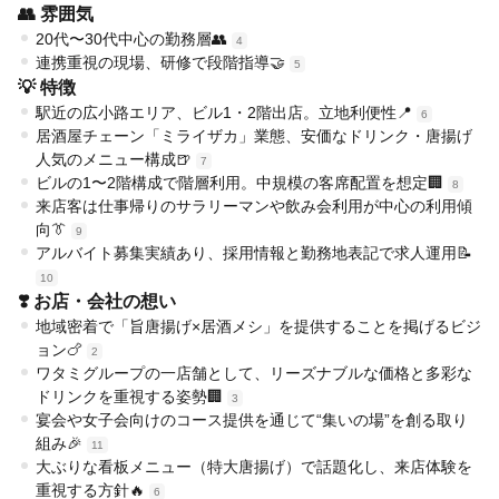
👥 雰囲気
20代〜30代中心の勤務層👥
4
連携重視の現場、研修で段階指導🤝
5
💡 特徴
駅近の広小路エリア、ビル1・2階出店。立地利便性📍
6
居酒屋チェーン「ミライザカ」業態、安価なドリンク・唐揚げ
人気のメニュー構成🍺
7
ビルの1〜2階構成で階層利用。中規模の客席配置を想定🏢
8
来店客は仕事帰りのサラリーマンや飲み会利用が中心の利用傾
向👔
9
アルバイト募集実績あり、採用情報と勤務地表記で求人運用📝
10
❣️ お店・会社の想い
地域密着で「旨唐揚げ×居酒メシ」を提供することを掲げるビジ
ョン🍗
2
ワタミグループの一店舗として、リーズナブルな価格と多彩な
ドリンクを重視する姿勢🏢
3
宴会や女子会向けのコース提供を通じて“集いの場”を創る取り
組み🎉
11
大ぶりな看板メニュー（特大唐揚げ）で話題化し、来店体験を
重視する方針🔥
6