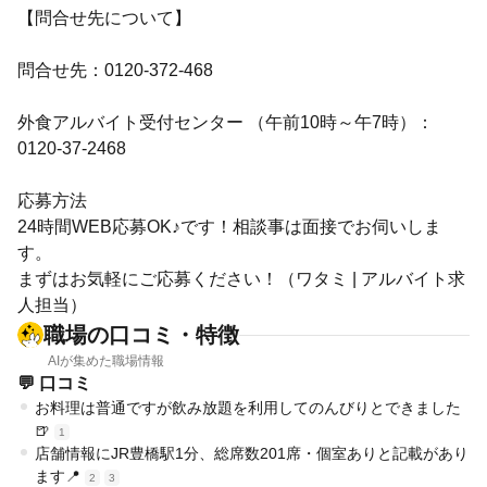
【問合せ先について】
問合せ先：0120-372-468
外食アルバイト受付センター （午前10時～午7時）：
0120-37-2468
応募方法
24時間WEB応募OK♪です！相談事は面接でお伺いしま
す。
まずはお気軽にご応募ください！（ワタミ | アルバイト求
人担当）
職場の口コミ・特徴
AIが集めた職場情報
💬 口コミ
お料理は普通ですが飲み放題を利用してのんびりとできました
🍺
1
店舗情報にJR豊橋駅1分、総席数201席・個室ありと記載があり
ます📍
2
3