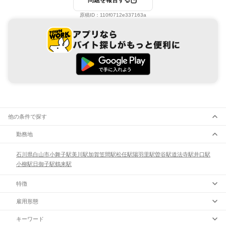
問題を報告する
原稿ID：
110f0712e337163a
他の条件で探す
勤務地
石川県
白山市
小舞子駅
美川駅
加賀笠間駅
松任駅
陽羽里駅
曽谷駅
道法寺駅
井口駅
小柳駅
日御子駅
鶴来駅
特徴
雇用形態
キーワード