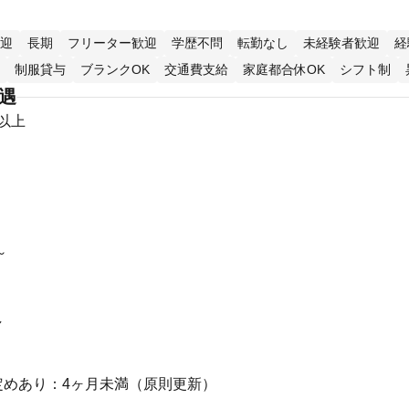
迎
長期
フリーター歓迎
学歴不問
転勤なし
未経験者歓迎
経
制服貸与
ブランクOK
交通費支給
家庭都合休OK
シフト制
待遇
円以上
～
し
定めあり：4ヶ月未満（原則更新）