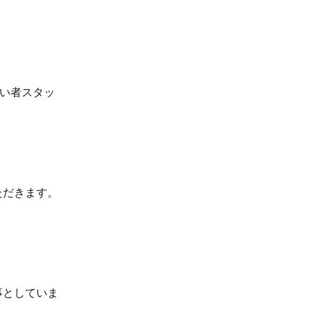
がい者スタッ
ただきます。
、
事としていま