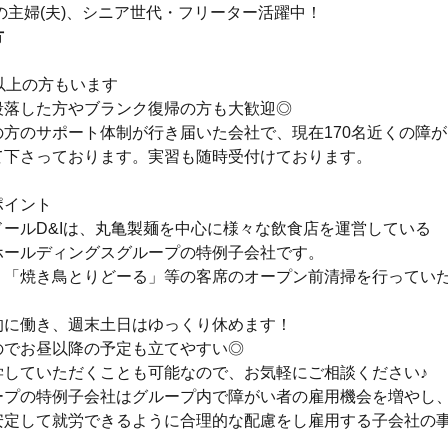
代の主婦(夫)、シニア世代・フリーター活躍中！
方
以上の方もいます
段落した方やブランク復帰の方も大歓迎◎
の方のサポート体制が行き届いた会社で、現在170名近くの障
て下さっております。実習も随時受付けております。
ポイント
ドールD&Iは、丸亀製麺を中心に様々な飲食店を運営している
ホールディングスグループの特例子会社です。
」「焼き鳥とりどーる」等の客席のオープン前清掃を行ってい
的に働き、週末土日はゆっくり休めます！
のでお昼以降の予定も立てやすい◎
学していただくことも可能なので、お気軽にご相談ください♪
ープの特例子会社はグループ内で障がい者の雇用機会を増やし
安定して就労できるように合理的な配慮をし雇用する子会社の