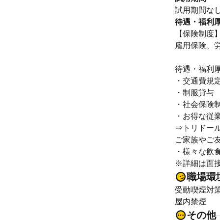
試用期間な
待遇・福利
【保険制度
雇用保険、
待遇・福利
・交通費規
・制服貸与
・社会保険
・お得な従
⇒トリドー
ご家族やご
・様々な飲
※詳細は面
職場環
受動喫煙対
屋内禁煙
その他