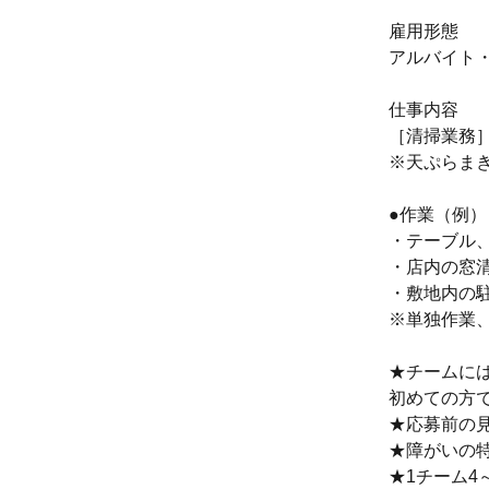
雇用形態
アルバイト
仕事内容
［清掃業務
※天ぷらま
●作業（例）
・テーブル
・店内の窓
・敷地内の
※単独作業
★チームに
初めての方
★応募前の
★障がいの
★1チーム4