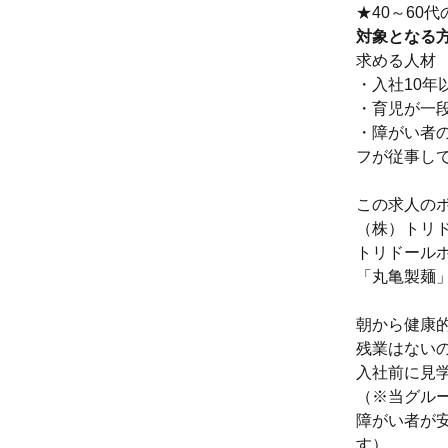
★40～60
対象となる
求める人材
・入社10年
・育児が一
・障がい者
フが従事し
この求人の
（株）トリ
トリドール
「丸亀製麺
朝から健康
残業はない
入社前に見
（※当グル
障がい者が
す）