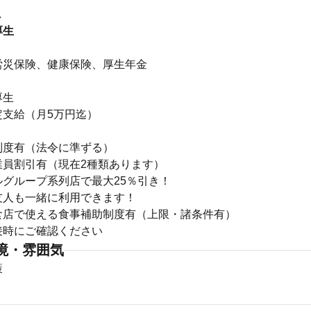
し
厚生
】
労災保険、健康保険、厚生年金
厚生
定支給（月5万円迄）
制度有（法令に準ずる）
業員割引有（現在2種類あります）
ルグループ系列店で最大25％引き！
友人も一緒に利用できます！
食店で使える食事補助制度有（上限・諸条件有）
接時にご確認ください
境・雰囲気
策