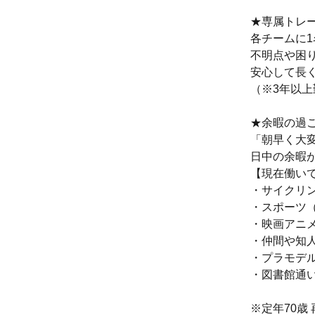
★専属トレ
各チームに
不明点や困
安心して長
（※3年以上
★余暇の過
「朝早く大
日中の余暇
【現在働い
・サイクリ
・スポーツ
・映画アニ
・仲間や知
・プラモデ
・図書館通
※定年70歳