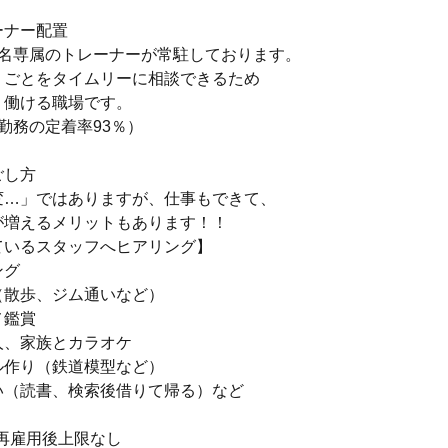
ーナー配置
1名専属のトレーナーが常駐しております。
りごとをタイムリーに相談できるため
く働ける職場です。
勤務の定着率93％）
ごし方
変…」ではありますが、仕事もできて、
が増えるメリットもあります！！
ているスタッフへヒアリング】
ング
（散歩、ジム通いなど）
メ鑑賞
人、家族とカラオケ
ル作り（鉄道模型など）
い（読書、検索後借りて帰る）など
 再雇用後上限なし