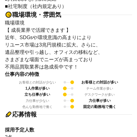
■社宅制度（社内規定あり）
職場環境・雰囲気
職場環境
【 成長業界で活躍できます 】
近年、SDGsや環境意識の高まりにより
リユース市場は3兆円規模に拡大。さらに、
遺品整理や引っ越し、オフィスの移転など、
さまざまな場面でニーズが高まっており
不用品買取業界は急成長中です！
仕事内容の特徴
お客様との対話が多い
お客様との対話が少ない
1人作業が多い
チーム作業が多い
立ち仕事が多い
デスクワークが多い
力仕事が多い
力仕事が少ない
固定の勤務地で働く
色んな勤務地で働く
応募情報
採用予定人数