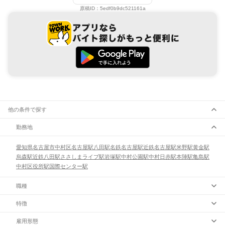
原稿ID：
5edf0b9dc521161a
他の条件で探す
勤務地
愛知県
名古屋市
中村区
名古屋駅
八田駅
名鉄名古屋駅
近鉄名古屋駅
米野駅
黄金駅
烏森駅
近鉄八田駅
ささしまライブ駅
岩塚駅
中村公園駅
中村日赤駅
本陣駅
亀島駅
中村区役所駅
国際センター駅
職種
特徴
雇用形態