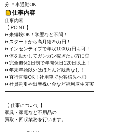
分 ＊車通勤OK
仕事内容
仕事内容
【 POINT 】
⏩未経験OK！学歴など不問！
⏩スタートから高月給25万円！
⏩インセンティブで年収1000万円も可！
⏩体を動かしてガンガン稼ぎたい方に◎
⏩完全週休2日制で年間休日120日以上！
⏩年末年始以外はほとんど残業なし！
⏩直行直帰OK！社用車でお客様先へ◎
⏩社員割引や出産祝い金など福利厚生充実
―――――――――――――――――――
【 仕事について 】
家具・家電など不用品の
買取・回収業務を行います。