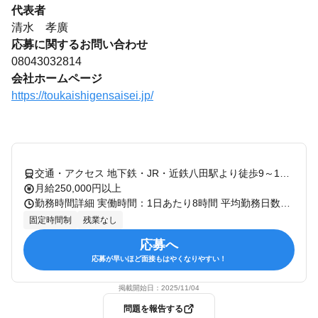
代表者
清水 孝廣
応募に関するお問い合わせ
08043032814
会社ホームページ
https://toukaishigensaisei.jp/
交通・アクセス 地下鉄・JR・近鉄八田駅より徒歩9～11分 ＊車通勤OK
月給250,000円以上
勤務時間詳細 実働時間：1日あたり8時間 平均勤務日数：1ヶ月あたり20日 〜 21日 10:00～19:00（休憩60分） ■残業ほぼなし 繁忙期の年末年始だけ忙しいですが それ以外はほとんど残業がありません。
固定時間制
残業なし
応募へ
応募が早いほど面接もはやくなりやすい！
掲載開始日：
2025/11/04
問題を報告する