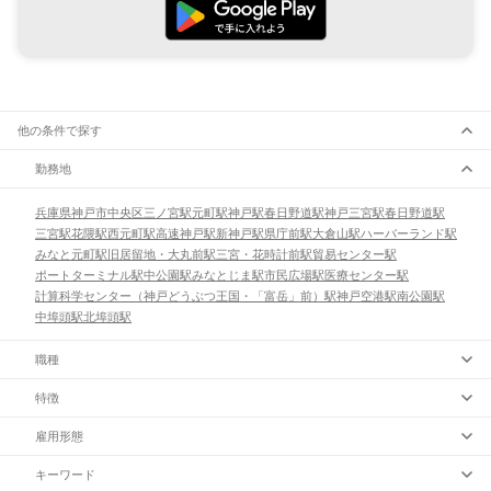
他の条件で探す
勤務地
兵庫県
神戸市
中央区
三ノ宮駅
元町駅
神戸駅
春日野道駅
神戸三宮駅
春日野道駅
三宮駅
花隈駅
西元町駅
高速神戸駅
新神戸駅
県庁前駅
大倉山駅
ハーバーランド駅
みなと元町駅
旧居留地・大丸前駅
三宮・花時計前駅
貿易センター駅
ポートターミナル駅
中公園駅
みなとじま駅
市民広場駅
医療センター駅
計算科学センター（神戸どうぶつ王国・「富岳」前）駅
神戸空港駅
南公園駅
中埠頭駅
北埠頭駅
職種
特徴
雇用形態
キーワード