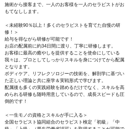
施術から接客まで、一人のお客様を一人のセラピストがお
もてなしします。
＜未経験90％以上！多くのセラピストを育てた自慢の研
修！＞
給与を得ながら研修が可能です！
お店の配属前に約34日間に渡り、丁寧に研修します。
お客様に最高の癒やしを提供することを使命にしている
我々は、プロとしてしっかりスキルを身につけてから配属
となります。
ボディケア、リフレクソロジーの技術を、解剖学に基づい
た正しい理論と共に座学＆実戦形式で学びます。
配属後も多くの実践経験を踏めるだけでなく、スキルを高
められる研修も随時用意しているので、成長スピードも圧
倒的です！
＜一生モノの資格とスキルが手に入る＞
全国セラピスト協同組合のセラピスト検定「初級」「中
級」「上級」（厚生労働省認可）を取得することが可能で