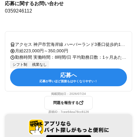
応募に関するお問い合わせ
0359246112
アクセス 神戸市営海岸線 ハーバーランド3番口徒歩約1分、ＪＲ山陽本線 神戸（兵庫県）ビエラ神戸口徒歩約2分、ＪＲ東海道本線 神戸（兵庫県）ビエラ神戸口徒歩約2分 最寄駅：神戸駅
月給223,000円～350,000円
勤務時間 実働時間：8時間/日 平均勤務日数：1ヶ月あたり21日 10:00～20:00の間でシフト制（実働8時間・休憩1時間） 【シフト例】 * 9:00～18:00 * 11:00～20:00 * 13:00～22:00 など ※営業時間は店舗により異なります ≪オープン前≫ ▼オープン準備・店内清掃 ▼予約状況確認 ≪営業中≫ ▼お疲れ箇所のヒアリングやコース紹介 ▼施術 ▼空いてる時間はセラピスト同士で練習しながら自分の体もケア♪ ≪クローズ後≫ ▼店内清掃 ▼レジ周り締め作業 ※残業はほとんどありません！
シフト制
残業なし
応募へ
応募が早いほど面接もはやくなりやすい！
掲載開始日：
2026/07/24
問題を報告する
原稿ID：
7cee64ea78cc8126