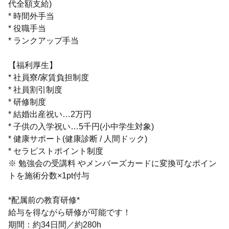
代全額支給)
* 時間外手当
* 役職手当
* ランクアップ手当
【福利厚生】
* 社員寮/家賃負担制度
* 社員割引制度
* 研修制度
* 結婚出産祝い…2万円
* 子供の入学祝い…5千円(小中学生対象)
* 健康サポート(健康診断 / 人間ドック)
* セラピストポイント制度
※ 勉強会の受講料 やメンバーズカードに変換可なポイン
トを施術分数×1pt付与
*配属前の教育研修*
給与を得ながら研修が可能です！
期間：約34日間／約280h