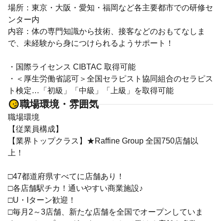
場所：東京・大阪・愛知・福岡など各主要都市での研修セ
ンター内
内容：体の専門知識から技術、接客などのおもてなしま
で、未経験から身につけられるようサポート！
・国際ライセンス CIBTAC 取得可能
・＜厚生労働省認可＞全国セラピスト協同組合のセラピス
ト検定…「初級」「中級」「上級」を取得可能
職場環境・雰囲気
職場環境
【従業員構成】
【業界トップクラス】★Raffine Group 全国750店舗以
上！
□47都道府県すべてに店舗あり！
□各店舗駅チカ！通いやすい商業施設♪
□U・Iターン歓迎！
□毎月2～3店舗、新たな店舗を全国でオープンしていま