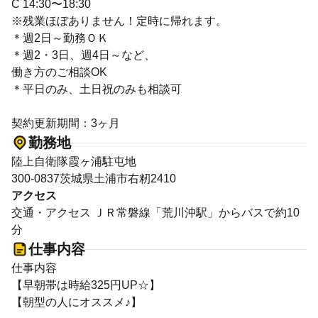
C 14:30〜18:30
※残業ほぼありません！定時に帰れます。
＊週2日～勤務ＯＫ
＊週2・3日、週4日～など、
働き方のご相談OK
＊平日のみ、土日祝のみも相談可
契約更新期間：3ヶ月
勤務地
陸上自衛隊霞ヶ浦駐屯地
300-0837茨城県土浦市右籾2410
アクセス
交通・アクセス ＪＲ常磐線「荒川沖駅」からバスで約10
分
仕事内容
仕事内容
【早朝帯は時給325円UP☆】
【朝型の人にオススメ♪】