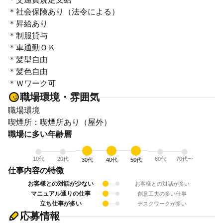
＊社会保険あり（法令による）
＊昇給あり
＊制服貸与
＊車通勤ＯＫ
＊髪型自由
＊髪色自由
＊Ｗワーク可
職場環境・雰囲気
職場環境
喫煙所：喫煙所あり（屋外）
職場に多い年齢層
10代
20代
60代
70代〜
30代
40代
50代
仕事内容の特徴
お客様との対話が少ない
お客様との対話が多い
マニュアル通りの仕事
創意工夫の多い仕事
立ち仕事が多い
デスクワークが多い
応募情報