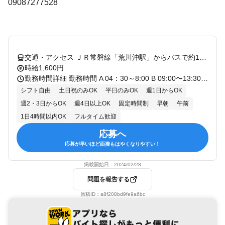
09087277528
交通・アクセス ＪＲ常磐線「荒川沖駅」からバスで約10分
時給1,600円
勤務時間詳細 勤務時間 A 04：30～8:00 B 09:00〜13:30 C 14:30〜18:30 ※残業ほぼありません！定時に帰れます。 ＊週2日～勤務ＯＫ ＊週2・3日、週4日～など、 働き方のご相談OK ＊平日のみ、土日祝のみも相談可 契約更新期間：3ヶ月
シフト自由
土日祝のみOK
平日のみOK
週1日からOK
週2・3日からOK
週4日以上OK
固定時間制
早朝
午前
1日4時間以内OK
フルタイム歓迎
応募へ
応募が早いほど面接もはやくなりやすい！
掲載開始日：
2024/02/28
問題を報告する
原稿ID：
a8f208bd9fe9a6bc