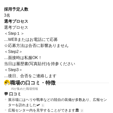
採用予定人数
3名
選考プロセス
選考プロセス
＜Step１＞
…WEBまたはお電話にて応募
☆応募方法は合否に影響ありません
＜Step2＞
…面接時は私服OK！
当日は履歴書(写真貼付)を持参ください
＜Step3＞
…後日、合否をご連絡します
職場の口コミ・特徴
AIが集めた職場情報
💬 口コミ
展示場にはヘリや戰車などの陸自の装備が多数あり、広報セン
ターを訪れました🛩️
1
広報センター内を見学することができます🏛️
2