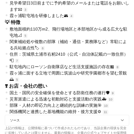
見学希望日3日前までに予約希望のメールまたは電話をお願いし
ます📧
3
霞ヶ浦駐屯地を研修しました👥
4
💡 特徴
敷地面積約110万m2、飛行場地区と本部地区から成る広大な駐
屯地📐
5
関東補給処や複数の部隊（補給・通信・業務隊など）常駐によ
る兵站拠点性🏷️
6
住所：茨城県土浦市右籾2410（公式・自治体記載の一致住所）
📮
7
駐屯地内にローソン自衛隊店など生活支援施設の存在🏪
8
霞ヶ浦に面する立地で周囲に筑波山や研究学園都市を望む景観
🌅
5
❣️ お店・会社の想い
国土・国民の安全確保を使命とする防衛任務の遂行🛡️
9
災害派遣による迅速な初動対応と支援活動の実践🚑
10
部隊・人材の即応力向上と継続的な訓練の実施🎯
10
関係機関と連携した基地機能の維持・後方支援⚙️
11
ソース
上記の情報は、公開情報に基づいて作成されたものであり、当該企業の現状を完全
に反映しているとは限りません。最新の情報は、企業の公式ウェブサイトや採用情