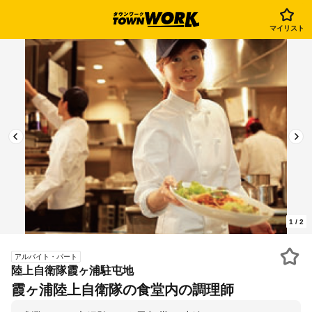
マイリスト
1
/
2
アルバイト・パート
陸上自衛隊霞ヶ浦駐屯地
霞ヶ浦陸上自衛隊の食堂内の調理師