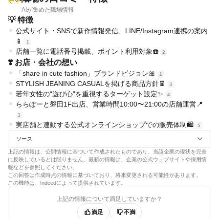
AIが集めた職場情報
💡 特徴
公式サイト・SNSで新作情報発信、LINE/Instagram連携の案内
📱
1
店舗一覧に電話番号掲載、ポイント利用対象☎️
2
❣️ お店・会社の想い
「share in cute fashion」ブランドビジョン🎀
1
STYLISH JEANING CASUALを掲げる商品方針👖
3
若年女性の“遊び心”を重視するターゲット設定✨
4
ららぽーと磐田1F出店、営業時間10:00〜21:00の店舗運営📍
3
実店舗と連動する公式オンラインショップでの販売体制🛍️
5
ソース
上記の情報は、公開情報に基づいて作成されたものであり、当該企業の現状を完全
に反映しているとは限りません。最新の情報は、企業の公式ウェブサイトや採用情
報などを参照してください。
この回答は作成時点の情報に基づいており、将来変更される可能性があります。
この機能は、Indeedによって提供されています。
上記の情報について満足していますか？
満足
不満