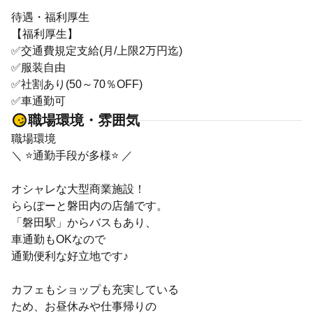
待遇・福利厚生
【福利厚生】
✅交通費規定支給(月/上限2万円迄)
✅服装自由
✅社割あり(50～70％OFF)
✅車通勤可
職場環境・雰囲気
職場環境
＼ ⭐通勤手段が多様⭐ ／
オシャレな大型商業施設！
ららぽーと磐田内の店舗です。
「磐田駅」からバスもあり、
車通勤もOKなので
通勤便利な好立地です♪
カフェもショップも充実している
ため、お昼休みや仕事帰りの