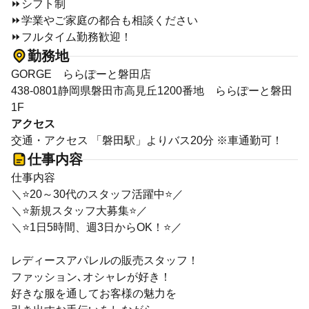
⏩シフト制
⏩学業やご家庭の都合も相談ください
⏩フルタイム勤務歓迎！
勤務地
GORGE ららぽーと磐田店
438-0801静岡県磐田市高見丘1200番地 ららぽーと磐田
1F
アクセス
交通・アクセス 「磐田駅」よりバス20分 ※車通勤可！
仕事内容
仕事内容
＼⭐20～30代のスタッフ活躍中⭐／
＼⭐新規スタッフ大募集⭐／
＼⭐1日5時間、週3日からOK！⭐／
レディースアパレルの販売スタッフ！
ファッション､オシャレが好き！
好きな服を通してお客様の魅力を