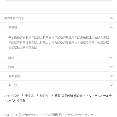
他の条件で探す
勤務地
千葉県
松戸市
新松戸駅
新八柱駅
東松戸駅
松戸駅
北松戸駅
馬橋駅
北小金駅
六実駅
元山駅
五香駅
常盤平駅
八柱駅
みのり台駅
松戸新田駅
上本郷駅
幸谷駅
小金城趾駅
矢切駅
秋山駅
松飛台駅
職種
特徴
雇用形態
キーワード
バイトTOP
千葉県
松戸市
店長 店長候補 株式会社 トリドールホールデ
ィングス 松戸市
ヘルプ・お問い合わせ
サイトマップ
利用規約・プライバシーポリシー