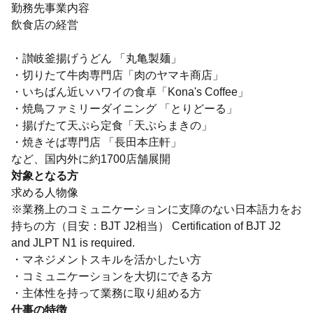
勤務先事業内容
飲食店の経営
・讃岐釜揚げうどん 「丸亀製麺」
・切りたて牛肉専門店「肉のヤマキ商店」
・いちばん近いハワイの食卓「Kona's Coffee」
・焼鳥ファミリーダイニング 「とりどーる」
・揚げたて天ぷら定食「天ぷらまきの」
・焼きそば専門店 「長田本庄軒」
など、国内外に約1700店舗展開
対象となる方
求める人物像
※業務上のコミュニケーションに支障のない日本語力をお
持ちの方（目安：BJT J2相当） Certification of BJT J2
and JLPT N1 is required.
・マネジメントスキルを活かしたい方
・コミュニケーションを大切にできる方
・主体性を持って業務に取り組める方
仕事の特徴