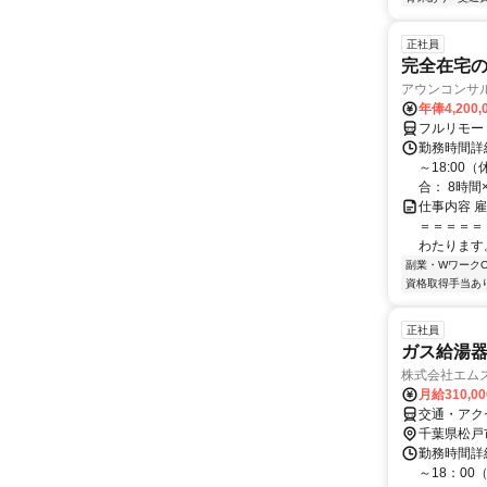
正社員
完全在宅の
アウンコンサ
年俸4,200,
フルリモー
勤務時間詳細
～18:00
合： 8時間×1
仕事内容 
＝＝＝＝＝
わたります。
副業・WワークO
資格取得手当あ
正社員
ガス給湯
株式会社エム
月給310,0
交通・アク
千葉県松戸
勤務時間詳細
～18：00