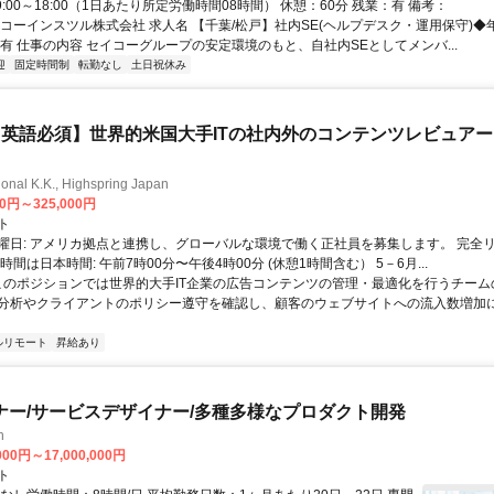
9:00～18:00（1日あたり所定労働時間08時間） 休憩：60分 残業：有 備考：
コーインスツル株式会社 求人名 【千葉/松戸】社内SE(ヘルプデスク・運用保守)◆年
助有 仕事の内容 セイコーグループの安定環境のもと、自社内SEとしてメンバ...
迎
固定時間制
転勤なし
土日祝休み
英語必須】世界的米国大手ITの社内外のコンテンツレビュア
ional K.K., Highspring Japan
00円～325,000円
ト
曜日: アメリカ拠点と連携し、グローバルな環境で働く正社員を募集します。 完全
時間は日本時間: 午前7時00分〜午後4時00分 (休憩1時間含む） 5－6月...
 このポジションでは世界的大手IT企業の広告コンテンツの管理・最適化を行うチー
分析やクライアントのポリシー遵守を確認し、顧客のウェブサイトへの流入数増加
ルリモート
昇給あり
ナー/サービスデザイナー/多種多様なプロダクト開発
h
000円～17,000,000円
ト