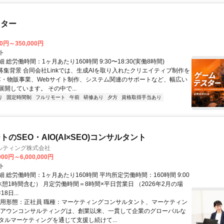
スター
00円～350,000円
ト
 総労働時間：1ヶ月あたり160時間 9:30〜18:30(実働8時間)
●募集背景 合同会社Linkでは、生成AIを取り入れたクリエイティブ制作を
C・物販事業、Webサイト制作、システム関連のサポートなど、幅広い
開しています。 その中で...
り
固定時間制
フルリモート
午前
研修あり
夕方
資格取得手当あり
のSEO・AIO(AI×SEO)コンサルタント
ルティング株式会社
000円～6,000,000円
ト
 総労働時間：1ヶ月あたり160時間 平均所定労働時間：160時間 9:00
（休憩1時間含む） 月定労働時間＝8時間×平日営業日 （2026年2月の場
8日...
雇用形態：正社員 職種：マーケティングコンサルタント、マーケティン
 アウンコンサルティングは、創業以来、一貫して企業のグローバルな
タルマーケティングを通じて支援し続けて...