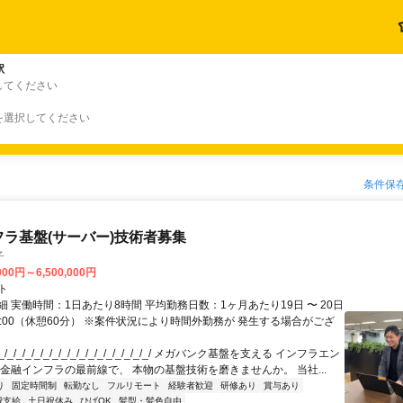
駅
してください
を選択してください
条件保
フラ基盤(サーバー)技術者募集
子
000円～6,500,000円
ト
 実働時間：1日あたり8時間 平均勤務日数：1ヶ月あたり19日 〜 20日
18:00（休憩60分） ※案件状況により時間外勤務が 発生する場合がござ
/_/_/_/_/_/_/_/_/_/_/_/_/_/_/_/_/ メガバンク基盤を支える インフラエン
 金融インフラの最前線で、 本物の基盤技術を磨きませんか。 当社...
り
固定時間制
転勤なし
フルリモート
経験者歓迎
研修あり
賞与あり
費支給
土日祝休み
ひげOK
髪型・髪色自由