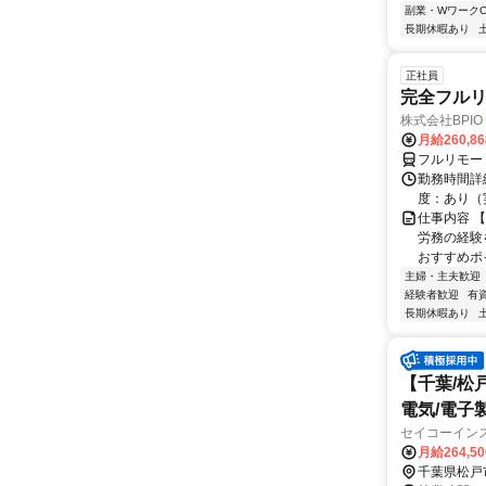
副業・WワークO
長期休暇あり
正社員
完全フルリ
株式会社BPIO
月給260,8
フルリモー
勤務時間詳細
度：あり（実働
仕事内容 
労務の経験
おすすめポイ
主婦・主夫歓迎
経験者歓迎
有
長期休暇あり
【千葉/松
電気/電子
セイコーイン
月給264,5
千葉県松戸