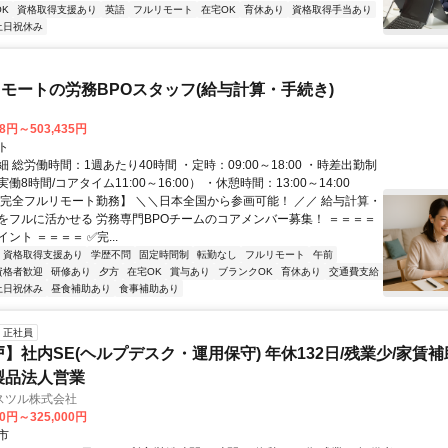
K
資格取得支援あり
英語
フルリモート
在宅OK
育休あり
資格取得手当あり
土日祝休み
モートの労務BPOスタッフ(給与計算・手続き)
68円～503,435円
ト
 総労働時間：1週あたり40時間 ・定時：09:00～18:00 ・時差出勤制
8時間/コアタイム11:00～16:00） ・休憩時間：13:00～14:00
【完全フルリモート勤務】 ＼＼日本全国から参画可能！ ／／ 給与計算・
をフルに活かせる 労務専門BPOチームのコアメンバー募集！ ＝＝＝＝
ント ＝＝＝＝ ✅完...
資格取得支援あり
学歴不問
固定時間制
転勤なし
フルリモート
午前
資格者歓迎
研修あり
夕方
在宅OK
賞与あり
ブランクOK
育休あり
交通費支給
土日祝休み
昼食補助あり
食事補助あり
正社員
戸】社内SE(ヘルプデスク・運用保守) 年休132日/残業少/家賃補
製品法人営業
スツル株式会社
00円～325,000円
市