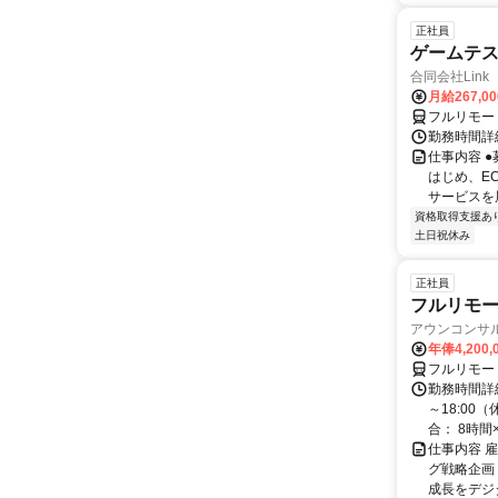
正社員
ゲームテ
合同会社Link
月給267,0
フルリモー
勤務時間詳細
仕事内容 
はじめ、E
サービスを展
資格取得支援あ
土日祝休み
正社員
フルリモート
アウンコンサ
年俸4,200,
フルリモー
勤務時間詳細
～18:00
合： 8時間×1
仕事内容 
グ戦略企画
成長をデジ