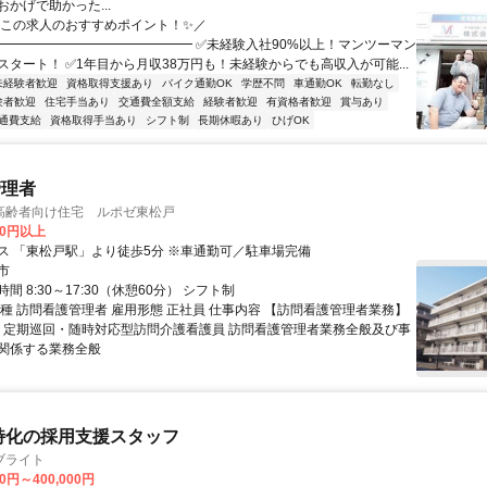
かげで助かった...
＼この求人のおすすめポイント！✨／
━━━━━━━━━━━━━━━ ✅未経験入社90%以上！マンツーマン
スタート！ ✅1年目から月収38万円も！未経験からでも高収入が可能...
未経験者歓迎
資格取得支援あり
バイク通勤OK
学歴不問
車通勤OK
転勤なし
験者歓迎
住宅手当あり
交通費全額支給
経験者歓迎
有資格者歓迎
賞与あり
通費支給
資格取得手当あり
シフト制
長期休暇あり
ひげOK
管理者
高齢者向け住宅 ルポゼ東松戸
00円以上
ス 「東松戸駅」より徒歩5分 ※車通勤可／駐車場完備
市
間 8:30～17:30（休憩60分） シフト制
職種 訪問看護管理者 雇用形態 正社員 仕事内容 【訪問看護管理者業務】
兼 定期巡回・随時対応型訪問介護看護員 訪問看護管理者業務全般及び事
関係する業務全般
特化の採用支援スタッフ
ブライト
00円～400,000円