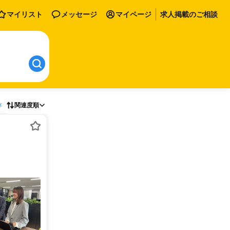
マイリスト
メッセージ
マイページ
求人掲載のご相談
存
関連度順