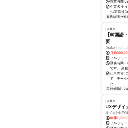
就業時間 0
企業名 セイ
少/家賃補
業界未経験者歓
正社員
【韓国語・
要
Drake Internat
月給300,0
フルリモー
勤務時間・
です。 業務
仕事内容:
て、データ
た...
固定時間制
フ
正社員
UXデザイ
株式会社NEW
年俸7,000,
フルリモー