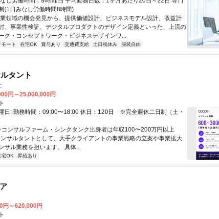
なし労働時間：8時間/日 平均勤務日数：1ヶ月あたり20日～22日 専門
制(1日みなし労働時間8時間)
事業領域の機会発見から、提供価値設計、ビジネスモデル設計、収益計
討、事業性検証、デジタルプロダクトのデザイン定義といった、上流の
ーク・コンセプトワーク・ビジネスデザインワ...
リモート
在宅OK
賞与あり
交通費支給
土日祝休み
服装自由
サルタント
エ
000円～25,000,000円
ト
日: 勤務時間：09:00〜18:00 休日：120日 ※完全週休二日制（土・
 ★コンサルファーム・シンクタンク出身者は年収100〜200万円以上
" コンサルタントとして、大手クライアントの事業戦略の立案や事業拡大
サル業務を担います。 具体...
在宅OK
昇給あり
ニア
00円～620,000円
ト