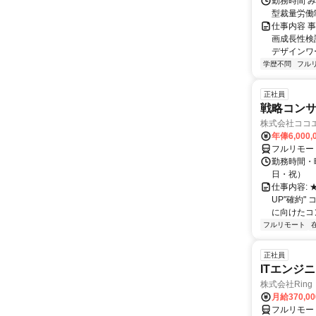
勤務時間 み
型裁量労働
仕事内容 
画成長性検
デザインワ
学歴不問
フル
正社員
戦略コン
株式会社ココ
年俸6,000,
フルリモー
勤務時間・曜
日・祝）
仕事内容:
UP"確約
に向けたコン
フルリモート
正社員
ITエンジ
株式会社Ring
月給370,0
フルリモー