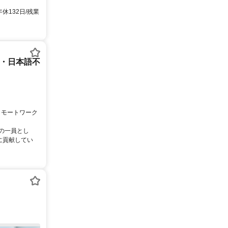
休132日/残業
ー・日本語不
リモートワーク
ムの一員とし
に貢献してい