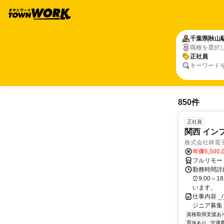
千葉県
秋山
職種を選択
正社員
キーワード
850件
正社員
関西 イン
株式会社林電
年俸5,500,
フルリモー
勤務時間詳細
⏰9:00～
います。
仕事内容 _/_
ジニア募集
資格取得支援あ
育休あり
交通