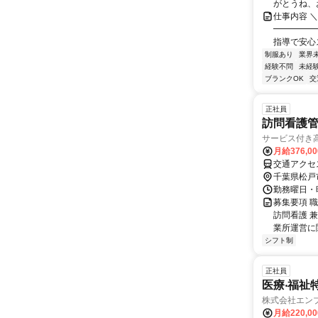
がとうね、お
仕事内容 
━━━━━
指導で安心
制服あり
業界
経験不問
未経
ブランクOK
交
正社員
訪問看護
サービス付き
月給376,0
交通アクセ
千葉県松戸
勤務曜日・時
募集要項 
訪問看護 
業所運営に
シフト制
正社員
医療‧福祉
株式会社エン
月給220,0