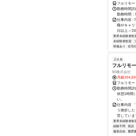
フルリモー
勤務時間詳細
勤務時間：9
仕事内容 
職やキャリ
日以上 ✅2
業界未経験者歓
未経験者歓迎
研修あり
在宅O
正社員
フルリモ
90株式会社
月給304,0
フルリモー
勤務時間詳
休憩1時間
い。
仕事内容 
う挫折したく
営しています
業界未経験者歓
経験不問
英語
服装自由
履歴