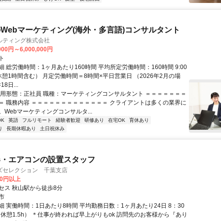
Webマーケティング(海外・多言語)コンサルタント
ルティング株式会社
000円～6,000,000円
ト
 総労働時間：1ヶ月あたり160時間 平均所定労働時間：160時間 9:00
（休憩1時間含む） 月定労働時間＝8時間×平日営業日 （2026年2月の場
8日...
雇用形態：正社員 職種：マーケティングコンサルタント ＝＝＝＝＝＝＝
＝ 職務内容 ＝＝＝＝＝＝＝＝＝＝＝＝＝ クライアントは多くの業界に
Webマーケティングコンサルタ...
K
英語
フルリモート
経験者歓迎
研修あり
在宅OK
育休あり
り
長期休暇あり
土日祝休み
器・エアコンの設置スタッフ
ズセレクション 千葉支店
00円以上
セス 秋山駅から徒歩8分
市
 実働時間：1日あたり8時間 平均勤務日数：1ヶ月あたり24日 8：30
（休憩1.5h） ＊仕事が終われば早上がりもok 訪問先のお客様から『あり