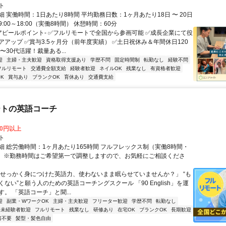
ト
 実働時間：1日あたり8時間 平均勤務日数：1ヶ月あたり18日 〜 20日
:00～18:00（実働8時間） 休憩時間：60分
-アピールポイント- ✅フルリモートで全国から参画可能 ✅成長企業にて役
アアップ ✅賞与3.5ヶ月分（前年度実績） ✅土日祝休み＆年間休日120
0〜30代活躍！裁量ある...
迎
主婦・主夫歓迎
資格取得支援あり
学歴不問
固定時間制
転勤なし
経験不問
フルリモート
交通費全額支給
経験者歓迎
ネイルOK
残業なし
有資格者歓迎
K
賞与あり
ブランクOK
育休あり
交通費支給
ートの英語コーチ
00円以上
ト
細 総労働時間：1ヶ月あたり165時間 フルフレックス制（実働8時間・
） ※勤務時間はご希望第一で調整しますので、お気軽にご相談くださ
「せっかく身につけた英語力、使わないまま眠らせていませんか？」 “も
ない”と願う人のための英語コーチングスクール 「90 English」を運
。 「英語コーチ」と聞...
迎
副業・WワークOK
主婦・主夫歓迎
フリーター歓迎
学歴不問
転勤なし
未経験者歓迎
フルリモート
残業なし
研修あり
在宅OK
ブランクOK
長期歓迎
書不要
髪型・髪色自由