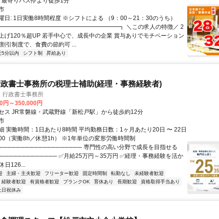
クセス: ・最寄りバス停より徒歩1分
市
日: 1日実働8時間程度 ※シフトによる （9：00～21：30のうち）
 ┏━━━━━━━━━━━━━━━━━━━━┓ ＼この求人の特徴／ 2
上げ120％超UP 若手中心で、成長中の企業 賞与ありでモチベーション
割引制度で、食費の節約可 ...
近5分以内
シフト制
昇給あり
政書士事務所の税理士補助(経理・事務経験者)
・行政書士事務所
00円～350,000円
セス JR常磐線・武蔵野線「新松戸駅」から徒歩約12分
市
 実働時間：1日あたり8時間 平均勤務日数：1ヶ月あたり20日 〜 22日
18:00（実働8h／休憩1h） ※1年単位の変形労働時間制
─────────────────── 専門性の高い分野で成長を目指せる
────────────── ✅月給25万円～35万円 ✅経理・事務経験を活か
日126...
迎
主婦・主夫歓迎
フリーター歓迎
固定時間制
転勤なし
未経験者歓迎
経験者歓迎
有資格者歓迎
ブランクOK
育休あり
長期歓迎
資格取得手当あり
土日祝休み