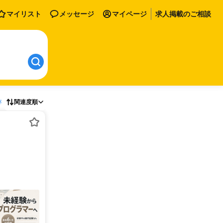
マイリスト
メッセージ
マイページ
求人掲載のご相談
存
関連度順