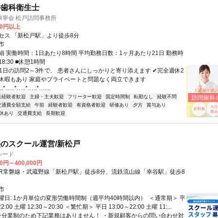
の歯科衛生士
康寧会 松戸訪問事務所
00円以上
セス 「新松戸駅」より徒歩8分
市
細 実働時間：1日あたり8時間 平均勤務日数：1ヶ月あたり21日 勤務時
18:30 ■休憩1時間
✔1日の訪問2～3件で、 患者さんにしっかりと寄り添えます ✔完全週休2
休暇もあり 家庭やプライベートと問題なく両立できます
.*…..*…..*…..*…....
未経験者歓迎
主婦・主夫歓迎
フリーター歓迎
固定時間制
転勤なし
経験不問
交通費全額支給
午前
経験者歓迎
有資格者歓迎
研修あり
夕方
賞与あり
休あり
交通費支給
長期歓迎
のスクール運営/新松戸
シード
00円～400,000円
市
日: 1か月単位の変形労働時間制（週平均40時間以内） ㅤ ＜通常期＞ 平
22:00 土曜 12:30～20:30 ＜繁忙期＞ 平日 13:00～22:00 土曜 11:...
 ★分業制のため下記業務はありません！ ・新規顧客からの問い合わせ対