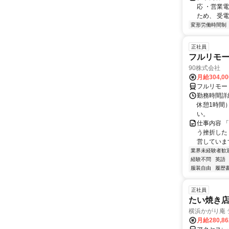
応 ・営業
ため、 受電
変形労働時間制
正社員
フルリモ
90株式会社
月給304,0
フルリモー
勤務時間詳
休憩1時間
い。
仕事内容 
う挫折したく
営しています
業界未経験者歓
経験不問
英語
服装自由
履歴
正社員
たい焼き店
横浜かがり庵 
月給280,8