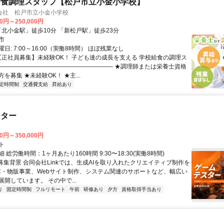
給食調理スタッフ【松戸市立小金小学校】
会社 松戸市立小金小学校
00円～250,000円
クセス: 「北小金駅」徒歩10分 「新松戸駅」徒歩23分
市
日: 7:00～16:00（実働8時間） ほぼ残業なし
 【正社員募集】未経験OK！ 子ども達の成長を支える 学校給食の調理ス
―――――――――――――――――――― ★調理師または栄養士資格
を募集 ★未経験OK！ ★主...
定時間制
交通費支給
昇給あり
スター
00円～350,000円
ト
 総労働時間：1ヶ月あたり160時間 9:30〜18:30(実働8時間)
●募集背景 合同会社Linkでは、生成AIを取り入れたクリエイティブ制作を
C・物販事業、Webサイト制作、システム関連のサポートなど、幅広い
開しています。 その中で...
り
固定時間制
フルリモート
午前
研修あり
夕方
資格取得手当あり