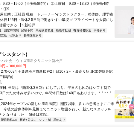
9:30～19:00（※実働8時間） ②土曜日：9:30～13:30（※実働4時
①9...
雇用形態：正社員 職種：トレーナー/インストラクター、整体師、理学療
間休日145日・週休2.5日制で働きやすい環境 ✅ プライベートを大切にし
躍できる 【✨新松戸...
迎
固定時間制
経験不問
未経験者歓迎
経験者歓迎
有資格者歓迎
研修あり
費支給
社割あり
長期休暇あり
アシスタント)
オハナ会 ウィズ歯科クリニック新松戸
00円～300,000円
戸駅駅前
市
曜日: 当院は『隔週休3日制』にしており、平日のお休みはシフト制で
3日のため休みが多いので、年間休日数は140日もあります。 *-*-*-*-*-
...
 【2024年オープンの新しい歯科医院】 開院以降、多くの患者さまにご来
、 今後の診療体制を見据えてユニット増設を行い、新たなスタッフを
となりました！ 研修は本院...
即日勤務OK
駅近5分以内
シフト制
昇給あり