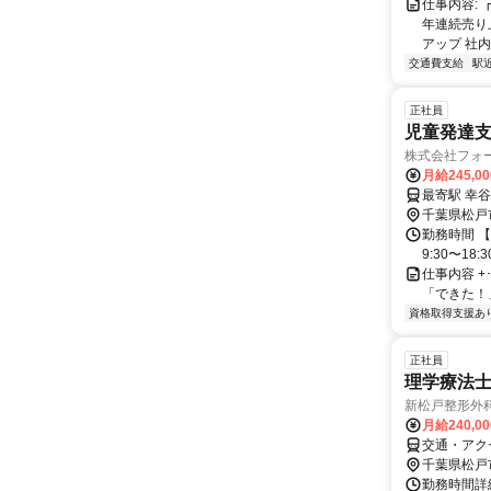
仕事内容:
年連続売り
アップ 社内
交通費支給
駅
正社員
児童発達
株式会社フォ
月給245,0
千葉県松戸
勤務時間 【
9:30〜18
仕事内容 +･
「できた！」を支
資格取得支援あ
正社員
理学療法士
新松戸整形外
月給240,0
交通・アク
千葉県松戸
勤務時間詳細