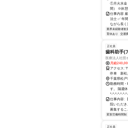
①月火水金：
間） ※休憩：
仕事内容 
法士 ✅ 年
ながら長く活
業界未経験者歓
育休あり
交通
正社員
歯科助手(
医療法人社団
月給240,0
アクセス: 〒270-0034 千葉県松戸市新松戸2丁目107 2F ・最寄り駅:JR常磐線各駅
停車 新松
千葉県松戸
勤務時間・
す。 隔週休
*-*-*-*-*-*-*-
仕事内容:
院いただき
募集すること
変形労働時間制
正社員