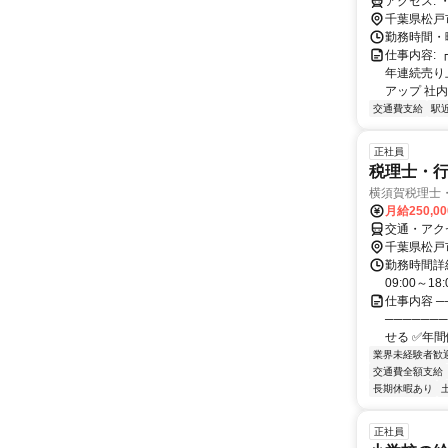
ア
千葉県松戸
勤務時間・曜
仕事内容:
年連続売り
アップ 社内
交通費支給
駅
正社員
税理士・行
横須賀税理士
月給250,0
交通・アク
千葉県松戸
勤務時間詳細
09:00～
仕事内容 ─
──────
せる ✅年間休
業界未経験者歓
交通費全額支給
長期休暇あり
正社員