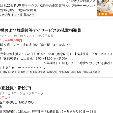
 ┏━━━━━━━━━━━━━━━━━━━━┓ ＼この求人の特徴／ 2
上げ120％超UP 若手中心で、成長中の企業 賞与ありでモチベーション
割引制度で、食費の節約可 ...
近5分以内
シフト制
昇給あり
支援および放課後等デイサービスの児童指導員
ーチュン こぱんはうすさくら新松戸教室
00円～260,000円
最寄駅 幸谷駅 交通アクセス 流鉄流山線「幸谷駅」より徒歩7分
市
児童発達支援メインの日】 9:00〜18:00（休憩60分） 【放課後等デイサービスメ
:30（休憩60分） ∟土日祝：9:00〜18:00（休憩60分） ...
･･･････････････････････････+ ＼年間休日120日／ チーム療育でやりがいを実
える！ +･･･････････････...
り
固定時間制
研修あり
社会保険完備
制服貸与
賞与あり
昇給あり
賞与年2回あり
(正社員・新松戸)
科リハビリテーションクリニック
00円以上
セス 幸谷駅から徒歩で8分
市
 実働時間：1日あたり8時間 平均勤務日数：1ヶ月あたり20日 〜 22日