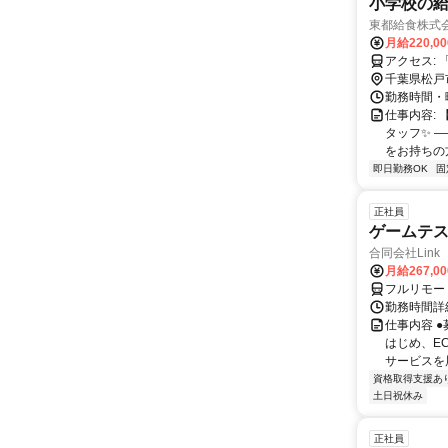
小学校の
東都給食株式
月給220,0
ア
千葉県松戸
勤務時間・曜
仕事内容:
タッフ✨ 
をお持ちの方
即日勤務OK
固
正社員
ゲームテ
合同会社Link
月給267,0
フルリモー
勤務時間詳細
仕事内容 
はじめ、E
サービスを展
資格取得支援あ
土日祝休み
正社員