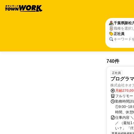
千葉県
新松
職種を選択
正社員
キーワード
740件
正社員
プログラマ
株式会社ネオ
月給270,0
フルリモー
勤務時間詳細
①9:00~
時間、休憩6.
仕事内容 
／ （最短
い？」 「I
業界未経験者歓