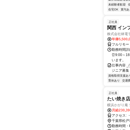
未経験者歓迎
在宅OK
賞与あ
正社員
関西 イン
株式会社林電
年俸5,500,
フルリモー
勤務時間詳細
⏰9:00～
います。
仕事内容 _/_
ジニア募集
資格取得支援あ
育休あり
交通
正社員
たい焼き店
横浜かがり庵 
月給230,3
ア
千葉県松戸
勤務時間・曜