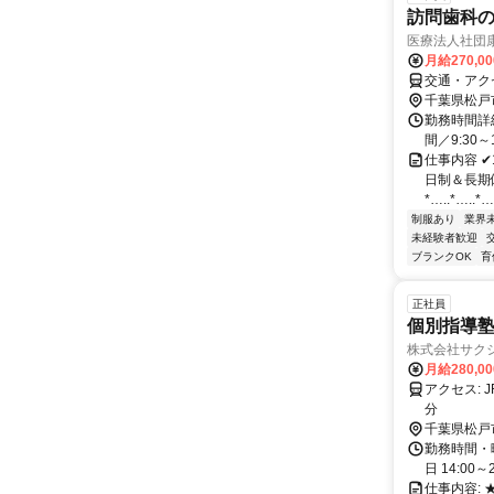
訪問歯科
医療法人社団
月給270,0
交通・アク
千葉県松戸
勤務時間詳
間／9:30～
仕事内容 
日制＆長期
*…..*…..*….
制服あり
業界
未経験者歓迎
ブランクOK
育
正社員
個別指導塾
株式会社サク
月給280,0
アクセス: JR常磐線・武蔵野線「新松戸駅」徒歩8分、流鉄流山線「幸谷駅」徒歩8
分
千葉県松戸
勤務時間・曜
日 14:00～
仕事内容: