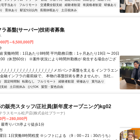
住宅手当あり
フルリモート
交通費全額支給
経験者歓迎
有資格者歓迎
研修あり
り
育休あり
駅近5分以内
長期休暇あり
土日祝休み
フラ基盤(サーバー)技術者募集
子
000円～6,500,000円
ト
 実働時間：1日あたり8時間 平均勤務日数：1ヶ月あたり19日 〜 20日
18:00（休憩60分） ※案件状況により時間外勤務が 発生する場合がござ
/_/_/_/_/_/_/_/_/_/_/_/_/_/_/_/_/ メガバンク基盤を支える インフラエン
 金融インフラの最前線で、 本物の基盤技術を磨きませんか。 当社...
り
固定時間制
転勤なし
フルリモート
経験者歓迎
研修あり
賞与あり
費支給
土日祝休み
ひげOK
髪型・髪色自由
の販売スタッフ/正社員(新年度オープニング)kg02
テラスモール松戸店(株式会社プラーナ)
90円～280,000円
クセス: ・最寄りバス停より徒歩1分
市
日: 1日実働8時間程度 ※シフトによる （9：00～21：30のうち）