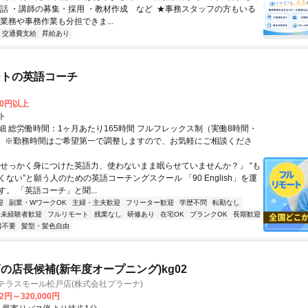
電話 ・講師の募集・採用 ・教材作成 など ㅤ ★事務スタッフの方もいる
業務や事務作業も分担できま...
交通費支給
昇給あり
ートの英語コーチ
00円以上
ト
細 総労働時間：1ヶ月あたり165時間 フルフレックス制（実働8時間・
） ※勤務時間はご希望第一で調整しますので、お気軽にご相談くださ
「せっかく身につけた英語力、使わないまま眠らせていませんか？」 “も
ない”と願う人のための英語コーチングスクール 「90 English」を運
。 「英語コーチ」と聞...
迎
副業・WワークOK
主婦・主夫歓迎
フリーター歓迎
学歴不問
転勤なし
未経験者歓迎
フルリモート
残業なし
研修あり
在宅OK
ブランクOK
長期歓迎
書不要
髪型・髪色自由
の店長候補(新年度オープニング)kg02
テラスモール松戸店(株式会社プラーナ)
62円～320,000円