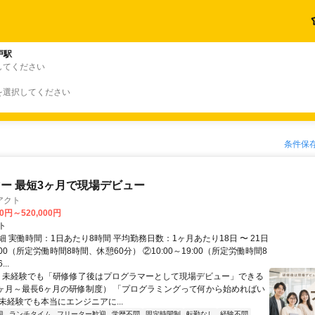
戸駅
してください
を選択してください
条件保
ー 最短3ヶ月で現場デビュー
アクト
00円～520,000円
ト
 実働時間：1日あたり8時間 平均勤務日数：1ヶ月あたり18日 〜 21日
18:00（所定労働時間8時間、休憩60分） ②10:00～19:00（所定労働時間8
..
＼ 未経験でも「研修修了後はプログラマーとして現場デビュー」できる
1ヶ月～最長6ヶ月の研修制度） 「プログラミングって何から始めればい
T未経験でも本当にエンジニアに...
迎
ランチタイム
フリーター歓迎
学歴不問
固定時間制
転勤なし
経験不問