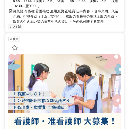
8:45～17:00（実働7.25ｈ） 遅番 11:45～20:00（実働7.25ｈ） 夜勤
16:30～翌9:00（...
募集要項 職種 看護補助 雇用形態 正社員 仕事内容 ・食事介助、入浴
介助、排泄介助（オムツ交換） ・衣服の着脱等の生活全般の介助 ・
散策の付き添い等の日常生活の援助 ・その他付随する業務
シフト制
正社員