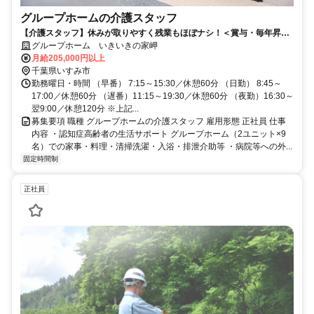
グループホームの介護スタッフ
【介護スタッフ】休みが取りやすく残業もほぼナシ！＜賞与・毎年昇給
あり＞ いすみ市 正社員 介護職
グループホーム いきいきの家岬
月給205,000円以上
千葉県いすみ市
勤務曜日・時間 （早番） 7:15～15:30／休憩60分 （日勤） 8:45～
17:00／休憩60分 （遅番）11:15～19:30／休憩60分 （夜勤）16:30～
翌9:00／休憩120分 ※上記...
募集要項 職種 グループホームの介護スタッフ 雇用形態 正社員 仕事
内容 ・認知症高齢者の生活サポート グループホーム（2ユニット×9
名）での家事・料理・清掃洗濯・入浴・排泄介助等 ・病院等への外...
固定時間制
正社員