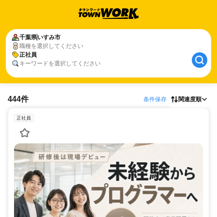
千葉県
いすみ市
職種を選択してください
正社員
キーワードを選択してください
444件
条件保存
関連度順
正社員