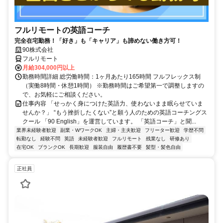
フルリモートの英語コーチ
完全在宅勤務！「好き」も「キャリア」も諦めない働き方可！
90株式会社
フルリモート
月給304,000円以上
勤務時間詳細 総労働時間：1ヶ月あたり165時間 フルフレックス制
（実働8時間・休憩1時間） ※勤務時間はご希望第一で調整しますの
で、お気軽にご相談ください。
仕事内容 「せっかく身につけた英語力、使わないまま眠らせていま
せんか？」 “もう挫折したくない”と願う人のための英語コーチングス
クール 「90 English」を運営しています。 「英語コーチ」と聞...
業界未経験者歓迎
副業・WワークOK
主婦・主夫歓迎
フリーター歓迎
学歴不問
転勤なし
経験不問
英語
未経験者歓迎
フルリモート
残業なし
研修あり
在宅OK
ブランクOK
長期歓迎
服装自由
履歴書不要
髪型・髪色自由
正社員