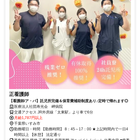
正看護師
【看護師/ア・パ】託児所完備＆保育費補助制度あり♪定時で帰れます◎
医療法人社団寿光会 岬病院
交通アクセス JR外房線「太東駅」より車で6分
月給1,787円以上
千葉県いすみ市
勤務曜日・時間 【勤務時間】 8：45～17：00 ★上記時間内で一日4
時間以上 【休憩】 法定通り