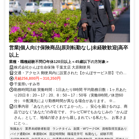
営業|個人向け保険商品|原則転勤なし|未経験歓迎|高卒
以上
業種・職種経験不問◎年休120日以上＜45歳以下の方対象＞
株式会社かんぽ生命保険 千葉支店 大原郵便局
交通・アクセス 郵便局内に設置された【かんぽサービス部】での勤
務となります
月給256,800円～310,350円
千葉県いすみ市
勤務時間詳細 実働時間：1日あたり8時間 平均勤務日数：1ヶ月あた
り20日 8：20～17：20、8：50～17：50等（実働8時間／休憩60
分） ※配属先により勤務時間が異なる場合があります。 ※...
仕事内容 「あなたがいてくれてよかった。」 安心を届けるのは、商
品ではなく“あなた”の存在です。 テレビCMでもおなじみの「かんぽ
さん」として、地域の皆さまから親しまれている私たち。 お客さま
にとっ...
制服あり
業界未経験者歓迎
ランチタイム
副業・WワークOK
資格取得支援あり
バイク通勤OK
車通勤OK
固定時間制
職場見学可
転勤なし
経験不問