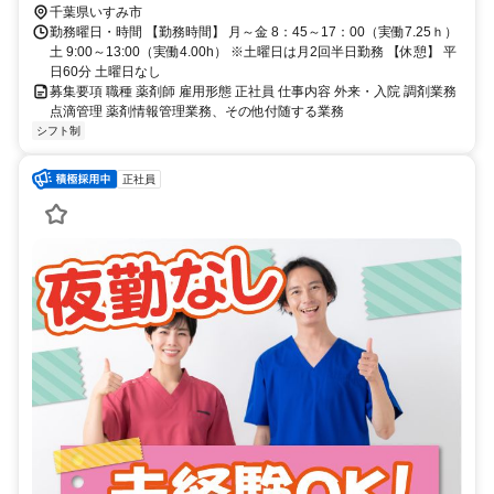
千葉県いすみ市
勤務曜日・時間 【勤務時間】 月～金 8：45～17：00（実働7.25ｈ）
土 9:00～13:00（実働4.00h） ※土曜日は月2回半日勤務 【休憩】 平
日60分 土曜日なし
募集要項 職種 薬剤師 雇用形態 正社員 仕事内容 外来・入院 調剤業務
点滴管理 薬剤情報管理業務、その他付随する業務
シフト制
正社員