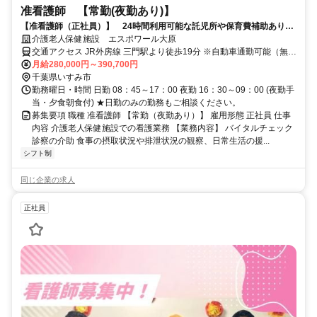
准看護師 【常勤(夜勤あり)】
【准看護師（正社員）】 24時間利用可能な託児所や保育費補助あり◎
看護師募集中♪見学のみ大歓迎！
介護老人保健施設 エスポワール大原
交通アクセス JR外房線 三門駅より徒歩19分 ※自動車通勤可能（無料
駐車場完備）
月給280,000円～390,700円
千葉県いすみ市
勤務曜日・時間 日勤 08：45～17：00 夜勤 16：30～09：00 (夜勤手
当・夕食朝食付) ★日勤のみの勤務もご相談ください。
募集要項 職種 准看護師 【常勤（夜勤あり）】 雇用形態 正社員 仕事
内容 介護老人保健施設での看護業務 【業務内容】 バイタルチェック
診察の介助 食事の摂取状況や排泄状況の観察、日常生活の援...
シフト制
同じ企業の求人
正社員