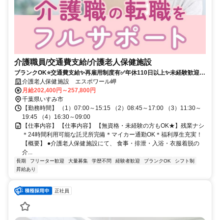
介護職員/交通費支給/介護老人保健施設
ブランクOK⭐️交通費支給✨再雇用制度有✅️年休110日以上✨未経験歓迎⭕️
残業なし✨経験者優遇❗️車通勤ＯＫ
介護老人保健施設 エスポワール岬
月給202,400円～257,800円
千葉県いすみ市
【勤務時間】 （1）07:00～15:15 （2）08:45～17:00 （3）11:30～
19:45 （4）16:30～09:00
【仕事内容】 【仕事内容】 【無資格・未経験の方もOK★】残業ナシ
＊24時間利用可能な託児所完備＊マイカー通勤OK＊福利厚生充実！
【概要】 ●介護老人保健施設にて、 食事・排泄・入浴・衣服着脱の
介...
長期
フリーター歓迎
大量募集
学歴不問
経験者歓迎
ブランクOK
シフト制
昇給あり
正社員