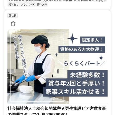
未経験者歓迎
住宅手当あり
交通費全額支給
経験者歓迎
有資格者歓迎
研修あり
賞与あり
ブランクOK
育休あり
正社員
社会福祉法人土穂会知的障害者更生施設ピア宮敷食事
の調理スタッフ/社員/206260S01