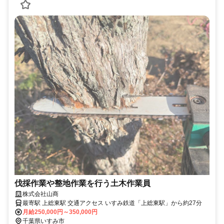
伐採作業や整地作業を行う土木作業員
株式会社山商
最寄駅 上総東駅 交通アクセス いすみ鉄道「上総東駅」から約27分
月給250,000円～350,000円
千葉県いすみ市