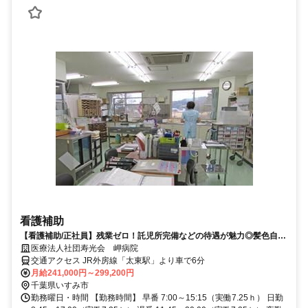
看護補助
【看護補助/正社員】残業ゼロ！託児所完備などの待遇が魅力◎髪色自由
♪
医療法人社団寿光会 岬病院
交通アクセス JR外房線「太東駅」より車で6分
月給241,000円～299,200円
千葉県いすみ市
勤務曜日・時間 【勤務時間】 早番 7:00～15:15（実働7.25ｈ） 日勤