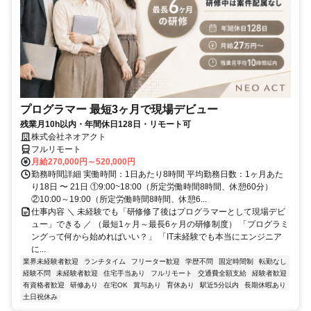
プログラマー 最短3ヶ月で現場デビュー
残業月10h以内・年間休日128日・リモート可
株式会社ネオアクト
フルリモート
月給270,000円～520,000円
勤務時間詳細 実働時間：1日あたり8時間 平均勤務日数：1ヶ月あた
り18日 〜 21日 ①9:00~18:00（所定労働時間8時間、休憩60分）
②10:00～19:00（所定労働時間8時間、休憩6...
仕事内容 ＼ 未経験でも「研修修了後はプログラマーとして現場デビ
ュー」できる ／ （最短1ヶ月～最長6ヶ月の研修制度） 「プログラミ
ングって何から始めればいい？」 「IT未経験でも本当にエンジニア
に...
業界未経験者歓迎
ランチタイム
フリーター歓迎
学歴不問
固定時間制
転勤なし
経験不問
未経験者歓迎
住宅手当あり
フルリモート
交通費全額支給
経験者歓迎
有資格者歓迎
研修あり
在宅OK
賞与あり
育休あり
駅近5分以内
長期休暇あり
土日祝休み