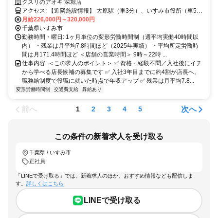
ル社員✅社宅あり
クスリのアオキ 深堀店
アクセス: 【近隣施設情報】 大原駅（車3分）、いすみ市役所（車5
分）、大原漁港（車3分） 【近隣学校情報】 国際武道大学（車25
月給226,000円～320,000円
分・遠方）
千葉県いすみ市
勤務時間・曜日: 1ヶ月単位の変形労働時間制（週平均実働40時間以
内） ・残業は月平均7.8時間ほど（2025年実績） ・平均所定労働時
間は月171.4時間ほど ＜店舗の営業時間＞ 9時～22時 ...
仕事内容: ＜この求人のポイント＞ ✅ 資格・経験不問／入社後にイチ
から学べる店長候補の募集です ✅ 入社3年目までに約4割が店長へ。
職務給制度で役職に就いた時点で年収アップ ✅ 残業は月平均7.8...
変形労働時間制
交通費支給
昇給あり
前へ
次へ
1
2
3
4
5
この条件の新着求人を受け取る
千葉県 / いすみ市
正社員
「LINEで受け取る」では、新着求人のほか、おすすめ情報なども配信しま
す。
詳しくはこちら
LINEで受け取る