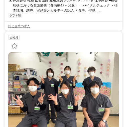
募集要項 職種 正看護師 雇用形態 アルバイト / パート 仕事内容 ■療養
病棟における看護業務（各病棟47～51床） ・バイタルチェック ・検
査説明、誘導、実施等とカルテへの記入 ・食事、排泄、...
シフト制
同じ企業の求人
正社員