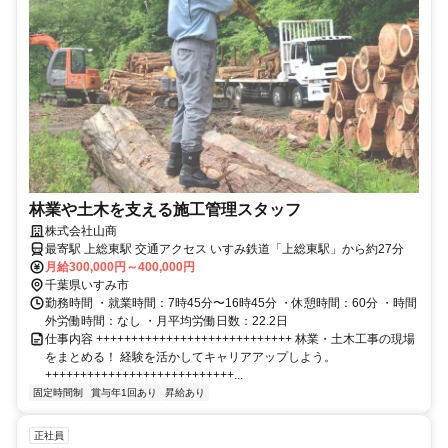
林業や土木を支える施工管理スタッフ
株式会社山商
最寄駅 上総東駅 交通アクセス いすみ鉄道「上総東駅」から約27分
月給300,000円～400,000円
千葉県いすみ市
勤務時間 ・就業時間：7時45分〜16時45分 ・休憩時間：60分 ・時間
外労働時間：なし ・月平均労働日数：22.2日
仕事内容 ++++++++++++++++++++++++++++ 林業・土木工事の現場
をまとめる！ 経験を活かしてキャリアアップしよう。
+++++++++++++++++++++++++++...
固定時間制
賞与年1回あり
昇給あり
正社員