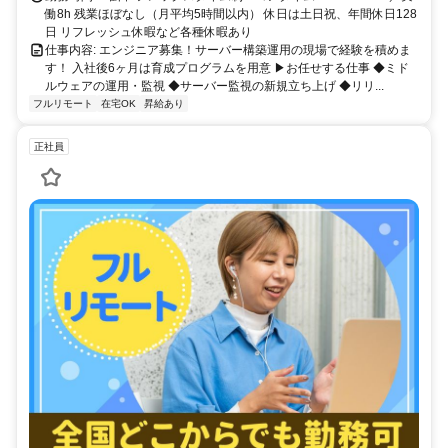
働8h 残業ほぼなし（月平均5時間以内） 休日は土日祝、年間休日128
日 リフレッシュ休暇など各種休暇あり
仕事内容: エンジニア募集！サーバー構築運用の現場で経験を積めま
す！ 入社後6ヶ月は育成プログラムを用意 ▶お任せする仕事 ◆ミド
ルウェアの運用・監視 ◆サーバー監視の新規立ち上げ ◆リリ...
フルリモート
在宅OK
昇給あり
正社員