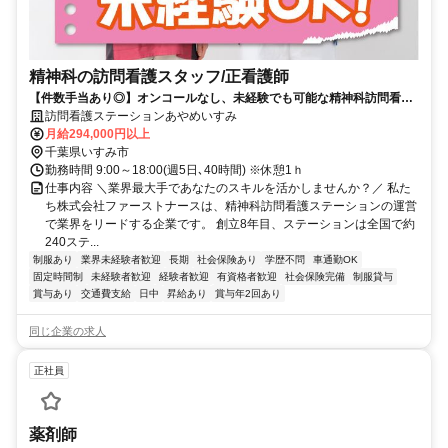
精神科の訪問看護スタッフ/正看護師
【件数手当あり◎】オンコールなし、未経験でも可能な精神科訪問看護
ステーション。正看護師募集
訪問看護ステーションあやめいすみ
月給294,000円以上
千葉県いすみ市
勤務時間 9:00～18:00(週5日､40時間) ※休憩1ｈ
仕事内容 ＼業界最大手であなたのスキルを活かしませんか？／ 私た
ち株式会社ファーストナースは、精神科訪問看護ステーションの運営
で業界をリードする企業です。 創立8年目、ステーションは全国で約
240ステ...
制服あり
業界未経験者歓迎
長期
社会保険あり
学歴不問
車通勤OK
固定時間制
未経験者歓迎
経験者歓迎
有資格者歓迎
社会保険完備
制服貸与
賞与あり
交通費支給
日中
昇給あり
賞与年2回あり
同じ企業の求人
正社員
薬剤師