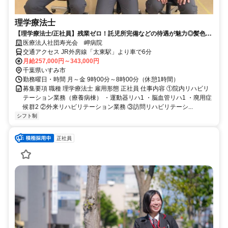
理学療法士
【理学療法士/正社員】残業ゼロ！託児所完備などの待遇が魅力◎髪色自
由♪
医療法人社団寿光会 岬病院
交通アクセス JR外房線「太東駅」より車で6分
月給257,000円～343,000円
千葉県いすみ市
勤務曜日・時間 月～金 9時00分～8時00分（休憩1時間）
募集要項 職種 理学療法士 雇用形態 正社員 仕事内容 ①院内リハビリ
テーション業務（療養病棟） ・運動器リハ1 ・脳血管リハ1 ・廃用症
候群2 ②外来リハビリテーション業務 ③訪問リハビリテーシ...
シフト制
正社員