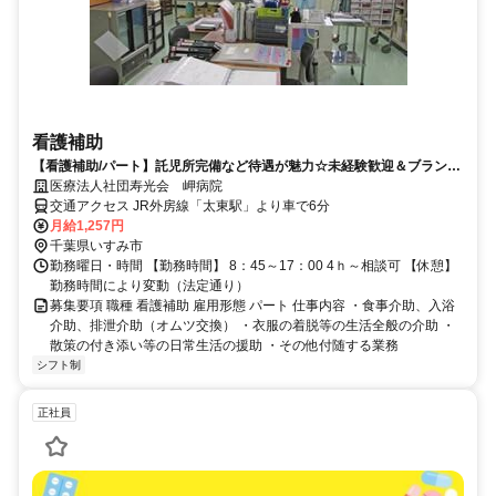
看護補助
【看護補助/パート】託児所完備など待遇が魅力☆未経験歓迎＆ブランク
OK！
医療法人社団寿光会 岬病院
交通アクセス JR外房線「太東駅」より車で6分
月給1,257円
千葉県いすみ市
勤務曜日・時間 【勤務時間】 8：45～17：00 4ｈ～相談可 【休憩】
勤務時間により変動（法定通り）
募集要項 職種 看護補助 雇用形態 パート 仕事内容 ・食事介助、入浴
介助、排泄介助（オムツ交換） ・衣服の着脱等の生活全般の介助 ・
散策の付き添い等の日常生活の援助 ・その他付随する業務
シフト制
正社員