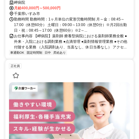
岬病院
月給400,000円～500,000円
千葉県いすみ市
勤務時間 勤務時間：1ヶ月単位の変形労働時間制 月～金：08:45～
17:00（休憩60分） 土曜日：09:00～13:00（休憩0分）※月2回出勤
日・祝：08:45～17:00（休憩60分）※2～...
お仕事内容 【岬病院】薬剤師 療養型病院における薬剤師業務全般 ●
外来・入院における調剤業務 ●点滴管理 ●薬剤情報管理業務 ●その他
付随する業務 （入院調剤あり、当直なし、休日当番なし） アクセ...
車通勤OK
固定時間制
日中
昇給あり
正社員