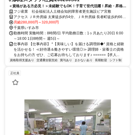
＜資格がある方必見！＞未経験でもOK！子育て世代活躍！昇給・昇格・
ボーナスあり！
フジ産業 社会福祉法人土穂会知的障害者更生施設ピア宮敷
アクセス ＪＲ外房線 太東徒歩約54分、ＪＲ外房線 長者町徒歩約66
分、ＪＲ外房線 東浪見徒歩約75分 ＪＲ外房線 太東駅 車９分
月給280,000円～320,000円
千葉県いすみ市
勤務時間 実働時間：8時間/日 平均勤務日数：1ヶ月あたり20日 6:00
～18:00 1日8時間～ 週5日～
仕事内容 【仕事内容】 *【美味しい】を届ける調理師◆* 資格と経験
を活かせる！ ≪好待遇＆働きやすい環境◎≫ 調理師・栄養士の資格
をお持ちの方 ぜひ、ご応募お待ちしております♪ ======【求人...
資格取得支援あり
交通費全額支給
賞与あり
まかないあり
長期歓迎
シフト制
正社員