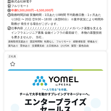
株式会社林電子
フルリモート
年俸5,500,000円～6,500,000円
勤務時間詳細 実働時間：1日あたり8時間 平均勤務日数：1ヶ月あた
り19日 〜 20日 ⏰9:00～18:00（休憩60分） ※案件状況により時間外
勤務が 発生する場合がございます。
仕事内容 _/_/_/_/_/_/_/_/_/_/_/_/_/_/_/_/_/_/ メガバンク基盤を支える
インフラエンジニア募集 金融インフラの最前線で、 本物の基盤技術
を磨きませんか。 当社...
資格取得支援あり
固定時間制
転勤なし
フルリモート
経験者歓迎
研修あり
賞与あり
育休あり
交通費支給
土日祝休み
ひげOK
髪型・髪色自由
正社員