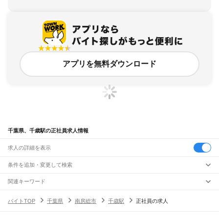
アプリを無料ダウンロード
千葉県、千歳駅の正社員求人情報
求人の詳細を表示
条件を追加・変更して検索
市区町村を追加・変更
関連キーワード
完全在宅ワーク 全国
シール貼り 在宅
現在地周辺
ガチャガチャ
犬カフェ
千葉県
駅を追加・変更
バイトTOP
千葉県
南房総市
千歳駅
正社員の求人
千葉県
すべて
千葉市
すべて
職種を追加・変更
JR武蔵野線
中央区
花見川区
稲毛区
若葉区
緑区
美浜区