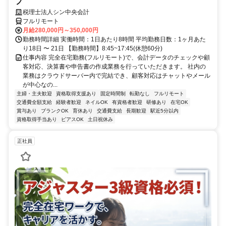
フ
税理士法人シン中央会計
フルリモート
月給280,000円～350,000円
勤務時間詳細 実働時間：1日あたり8時間 平均勤務日数：1ヶ月あた
り18日 〜 21日 【勤務時間】8:45~17:45(休憩60分)
仕事内容 完全在宅勤務(フルリモート)で、会計データのチェックや顧
客対応、決算書や申告書の作成業務を行っていただきます。 社内の
業務はクラウドサーバー内で完結でき、顧客対応はチャットやメール
が中心なの...
主婦・主夫歓迎
資格取得支援あり
固定時間制
転勤なし
フルリモート
交通費全額支給
経験者歓迎
ネイルOK
有資格者歓迎
研修あり
在宅OK
賞与あり
ブランクOK
育休あり
交通費支給
長期歓迎
駅近5分以内
資格取得手当あり
ピアスOK
土日祝休み
正社員