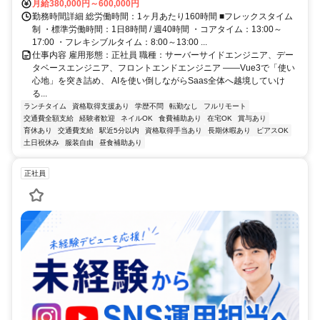
月給380,000円～600,000円
勤務時間詳細 総労働時間：1ヶ月あたり160時間 ■フレックスタイム
制 ・標準労働時間：1日8時間 / 週40時間 ・コアタイム：13:00～
17:00 ・フレキシブルタイム：8:00～13:00 ...
仕事内容 雇用形態：正社員 職種：サーバーサイドエンジニア、デー
タベースエンジニア、フロントエンドエンジニア ――Vue3で「使い
心地」を突き詰め、 AIを使い倒しながらSaas全体へ越境していけ
る...
ランチタイム
資格取得支援あり
学歴不問
転勤なし
フルリモート
交通費全額支給
経験者歓迎
ネイルOK
食費補助あり
在宅OK
賞与あり
育休あり
交通費支給
駅近5分以内
資格取得手当あり
長期休暇あり
ピアスOK
土日祝休み
服装自由
昼食補助あり
正社員