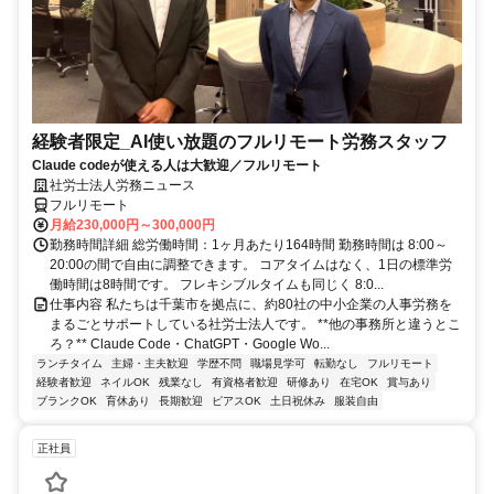
経験者限定_AI使い放題のフルリモート労務スタッフ
Claude codeが使える人は大歓迎／フルリモート
社労士法人労務ニュース
フルリモート
月給230,000円～300,000円
勤務時間詳細 総労働時間：1ヶ月あたり164時間 勤務時間は 8:00～
20:00の間で自由に調整できます。 コアタイムはなく、1日の標準労
働時間は8時間です。 フレキシブルタイムも同じく 8:0...
仕事内容 私たちは千葉市を拠点に、約80社の中小企業の人事労務を
まるごとサポートしている社労士法人です。 **他の事務所と違うとこ
ろ？** Claude Code・ChatGPT・Google Wo...
ランチタイム
主婦・主夫歓迎
学歴不問
職場見学可
転勤なし
フルリモート
経験者歓迎
ネイルOK
残業なし
有資格者歓迎
研修あり
在宅OK
賞与あり
ブランクOK
育休あり
長期歓迎
ピアスOK
土日祝休み
服装自由
正社員