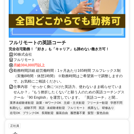
フルリモートの英語コーチ
完全在宅勤務！「好き」も「キャリア」も諦めない働き方可！
90株式会社
フルリモート
月給304,000円以上
勤務時間詳細 総労働時間：1ヶ月あたり165時間 フルフレックス制
（実働8時間・休憩1時間） ※勤務時間はご希望第一で調整しますの
で、お気軽にご相談ください。
仕事内容 「せっかく身につけた英語力、使わないまま眠らせていま
せんか？」 “もう挫折したくない”と願う人のための英語コーチングス
クール 「90 English」を運営しています。 「英語コーチ」と聞...
業界未経験者歓迎
副業・WワークOK
主婦・主夫歓迎
フリーター歓迎
学歴不問
転勤なし
経験不問
英語
未経験者歓迎
フルリモート
残業なし
研修あり
在宅OK
ブランクOK
長期歓迎
服装自由
履歴書不要
髪型・髪色自由
正社員