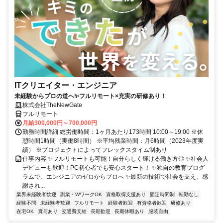
ITクリエイター・エンジニア
未経験からプロの道へ✨フルリモート×充実の研修あり！
株式会社TheNewGate
フルリモート
月給300,000円～700,000円
勤務時間詳細 総労働時間：1ヶ月あたり173時間 10:00～19:00 ※休
憩時間1時間（実働8時間） ※平均残業時間：月6時間（2023年度実
績） ※プロジェクトによってフレックスタイム制あり
仕事内容 ✨フルリモートも可能！自分らしく輝ける働き方◎ ✨社会人
デビューも歓迎！PC初心者でも安心スタート！ ✨独自の教育プログ
ラムで、エンジニアのゼロからプロへ ✨最新の技術で社会を支え、感
謝され...
業界未経験者歓迎
副業・WワークOK
資格取得支援あり
固定時間制
転勤なし
経験不問
未経験者歓迎
フルリモート
経験者歓迎
有資格者歓迎
研修あり
在宅OK
賞与あり
交通費支給
長期歓迎
長期休暇あり
服装自由