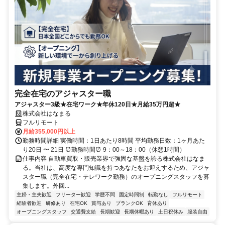
完全在宅のアジャスター職
アジャスター3級★在宅ワーク★年休120日★月給35万円超★
株式会社はなまる
フルリモート
月給355,000円以上
勤務時間詳細 実働時間：1日あたり8時間 平均勤務日数：1ヶ月あた
り20日 〜 21日 ⏰勤務時間⏰ 9：00～18：00（休憩1時間）
仕事内容 自動車買取・販売業界で強固な基盤を誇る株式会社はなま
る。当社は、高度な専門知識を持つあなたをお迎えするため、アジャ
スター職（完全在宅・テレワーク勤務）のオープニングスタッフを募
集します。外回...
主婦・主夫歓迎
フリーター歓迎
学歴不問
固定時間制
転勤なし
フルリモート
経験者歓迎
研修あり
在宅OK
賞与あり
ブランクOK
育休あり
オープニングスタッフ
交通費支給
長期歓迎
長期休暇あり
土日祝休み
服装自由