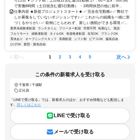
り21日 ▼シフト制：土日祝日含む週5日勤務 17：00～翌9：00の間
で実働8時間（土日祝含む週5日勤務） ・1時間休憩の他に前半...
仕事内容 ★新規プロジェクトスタート★ ✅ 完全在宅勤務♪ ✅ 弊社で
しか募集をしていないポジションです♪ ✅ これからの組織を一緒に形
づくるやりがい ✅ 前例にとらわれず、新しい挑戦ができる環境 ✅...
業界未経験者歓迎
ランチタイム
フリーター歓迎
学歴不問
転勤なし
英語
フルリモート
経験者歓迎
ネイルOK
有資格者歓迎
在宅OK
ブランクOK
育休あり
オープニングスタッフ
長期歓迎
シフト制
ピアスOK
服装自由
ひげOK
髪型・髪色自由
前へ
次へ
1
2
3
4
5
この条件の新着求人を受け取る
千葉県 / 千歳駅
正社員
「LINEで受け取る」では、新着求人のほか、おすすめ情報なども配信しま
す。
詳しくはこちら
LINEで受け取る
メールで受け取る