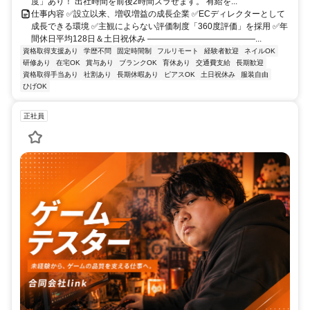
度」あり！ 出社時間を前後2時間ズラせます。 有給を...
仕事内容 ✅設立以来、増収増益の成長企業 ✅ECディレクターとして
成長できる環境 ✅主観によらない評価制度「360度評価」を採用 ✅年
間休日平均128日＆土日祝休み ―――――――――――――...
資格取得支援あり
学歴不問
固定時間制
フルリモート
経験者歓迎
ネイルOK
研修あり
在宅OK
賞与あり
ブランクOK
育休あり
交通費支給
長期歓迎
資格取得手当あり
社割あり
長期休暇あり
ピアスOK
土日祝休み
服装自由
ひげOK
正社員