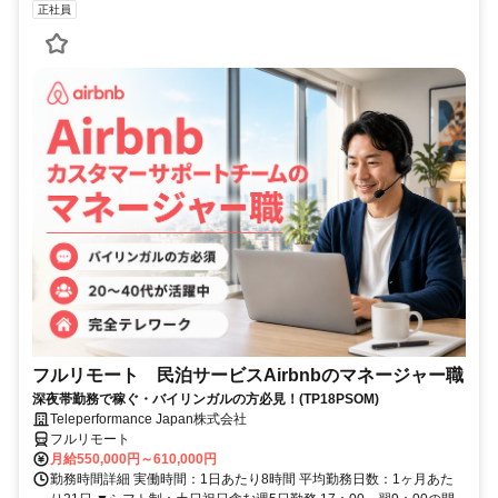
正社員
フルリモート 民泊サービスAirbnbのマネージャー職
深夜帯勤務で稼ぐ・バイリンガルの方必見！(TP18PSOM)
Teleperformance Japan株式会社
フルリモート
月給550,000円～610,000円
勤務時間詳細 実働時間：1日あたり8時間 平均勤務日数：1ヶ月あた