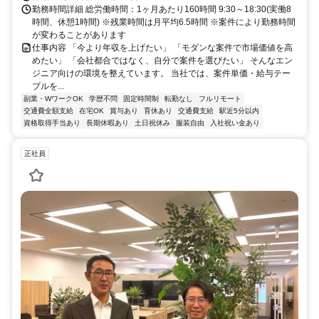
勤務時間詳細 総労働時間：1ヶ月あたり160時間 9:30～18:30(実働8
時間、休憩1時間) ※残業時間は月平均6.5時間 ※案件により勤務時間
が変わることがあります
仕事内容 「今より年収を上げたい」 「モダンな案件で市場価値を高
めたい」 「会社都合ではなく、自分で案件を選びたい」 そんなエン
ジニア向けの環境を整えています。 当社では、案件単価・給与テー
ブルを...
副業・WワークOK
学歴不問
固定時間制
転勤なし
フルリモート
交通費全額支給
在宅OK
賞与あり
育休あり
交通費支給
駅近5分以内
資格取得手当あり
長期休暇あり
土日祝休み
服装自由
入社祝い金あり
正社員