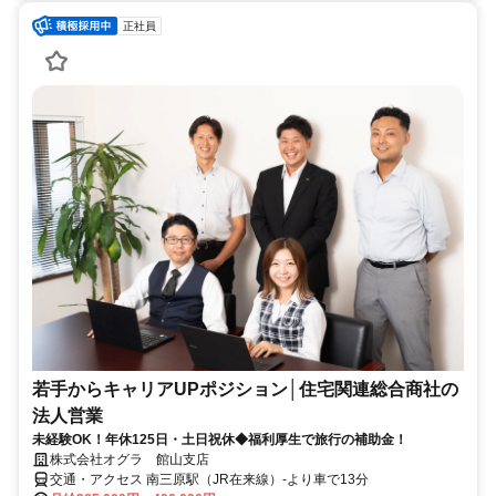
正社員
若手からキャリアUPポジション│住宅関連総合商社の
法人営業
未経験OK！年休125日・土日祝休◆福利厚生で旅行の補助金！
株式会社オグラ 館山支店
交通・アクセス 南三原駅（JR在来線）-より車で13分