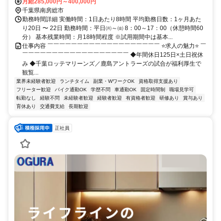
月給285,000円～400,000円
千葉県南房総市
勤務時間詳細 実働時間：1日あたり8時間 平均勤務日数：1ヶ月あた
り20日 〜 22日 勤務時間：平日㈪～㈮ 8：00～17：00（休憩時間60
分） 基本残業時間：月18時間程度 ※試用期間中は基本...
仕事内容 ￣￣￣￣￣￣￣￣￣￣￣￣￣￣￣￣￣￣￣ ⭐求人の魅力⭐ ￣
￣￣￣￣￣￣￣￣￣￣￣￣￣￣￣￣￣￣ ◆年間休日125日×土日祝休
み ◆千葉ロッテマリーンズ／鹿島アントラーズの試合が福利厚生で
観覧...
業界未経験者歓迎
ランチタイム
副業・WワークOK
資格取得支援あり
フリーター歓迎
バイク通勤OK
学歴不問
車通勤OK
固定時間制
職場見学可
転勤なし
経験不問
未経験者歓迎
経験者歓迎
有資格者歓迎
研修あり
賞与あり
育休あり
交通費支給
長期歓迎
正社員