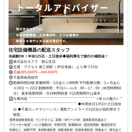
住宅設備機器の配送スタッフ
未経験OK！年休125日・土日祝休◆福利厚生で旅行の補助金！
株式会社オグラ 館山支店
交通・アクセス 南三原駅（JR在来線）-より車で13分
月給285,000円～400,000円
千葉県南房総市
勤務時間詳細 実働時間：1日あたり8時間 平均勤務日数：1ヶ月あた
り20日 〜 22日 勤務時間：平日㈪～㈮ 8：00～17：00（休憩時間60
分） 基本残業時間：月18時間程度 ※試用期間中は基本...
仕事内容 ￣￣￣￣￣￣￣￣￣￣￣￣￣￣￣￣￣￣￣ ⭐求人の魅力⭐ ￣
￣￣￣￣￣￣￣￣￣￣￣￣￣￣￣￣￣￣ ◆年間休日125日×土日祝休
み ◆千葉ロッテマリーンズ／鹿島アントラーズの試合が福利厚生で
観覧...
業界未経験者歓迎
ランチタイム
副業・WワークOK
資格取得支援あり
フリーター歓迎
バイク通勤OK
学歴不問
車通勤OK
固定時間制
職場見学可
転勤なし
経験不問
未経験者歓迎
経験者歓迎
有資格者歓迎
研修あり
賞与あり