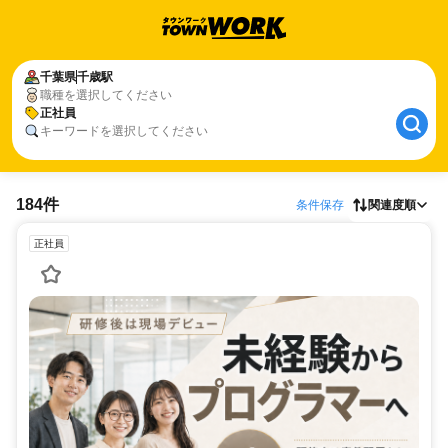
千葉県
千歳駅
職種を選択してください
正社員
キーワードを選択してください
184件
条件保存
関連度順
正社員