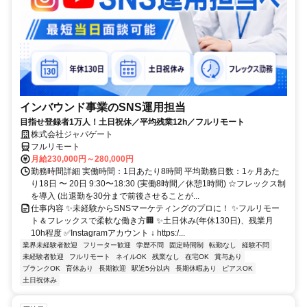
インバウンド事業のSNS運用担当
目指せ登録者1万人！土日祝休／平均残業12h／フルリモート
株式会社ジャパゲート
フルリモート
月給230,000円～280,000円
勤務時間詳細 実働時間：1日あたり8時間 平均勤務日数：1ヶ月あた
り18日 〜 20日 9:30〜18:30 (実働8時間／休憩1時間) ☆フレックス制
を導入 (出退勤を30分まで前後させることが...
仕事内容 ✨未経験からSNSマーケティングのプロに！ ✨フルリモー
ト＆フレックスで柔軟な働き方🏢 ✨土日休み(年休130日)、残業月
10h程度 ✅Instagramアカウント ↓ https:/...
業界未経験者歓迎
フリーター歓迎
学歴不問
固定時間制
転勤なし
経験不問
未経験者歓迎
フルリモート
ネイルOK
残業なし
在宅OK
賞与あり
ブランクOK
育休あり
長期歓迎
駅近5分以内
長期休暇あり
ピアスOK
土日祝休み