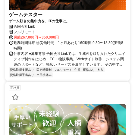
ゲームテスター
ゲーム好きの集中力を、ITの仕事に。
合同会社Link
フルリモート
月給267,000円～350,000円
勤務時間詳細 総労働時間：1ヶ月あたり160時間 9:30〜18:30(実働8
時間)
仕事内容 ●募集背景 合同会社Linkでは、生成AIを取り入れたクリエイ
ティブ制作をはじめ、EC・物販事業、Webサイト制作、システム関
連のサポートなど、幅広いサービスを展開しています。 その中で...
資格取得支援あり
固定時間制
フルリモート
午前
研修あり
夕方
資格取得手当あり
土日祝休み
正社員