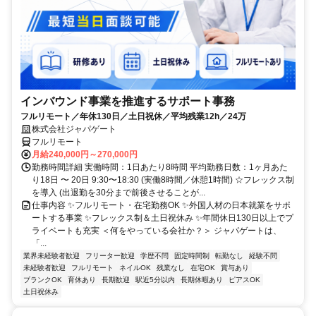
インバウンド事業を推進するサポート事務
フルリモート／年休130日／土日祝休／平均残業12h／24万
株式会社ジャパゲート
フルリモート
月給240,000円～270,000円
勤務時間詳細 実働時間：1日あたり8時間 平均勤務日数：1ヶ月あた
り18日 〜 20日 9:30〜18:30 (実働8時間／休憩1時間) ☆フレックス制
を導入 (出退勤を30分まで前後させることが...
仕事内容 ✨フルリモート・在宅勤務OK ✨外国人材の日本就業をサポ
ートする事業 ✨フレックス制＆土日祝休み ✨年間休日130日以上でプ
ライベートも充実 ＜何をやっている会社か？＞ ジャパゲートは、
「...
業界未経験者歓迎
フリーター歓迎
学歴不問
固定時間制
転勤なし
経験不問
未経験者歓迎
フルリモート
ネイルOK
残業なし
在宅OK
賞与あり
ブランクOK
育休あり
長期歓迎
駅近5分以内
長期休暇あり
ピアスOK
土日祝休み