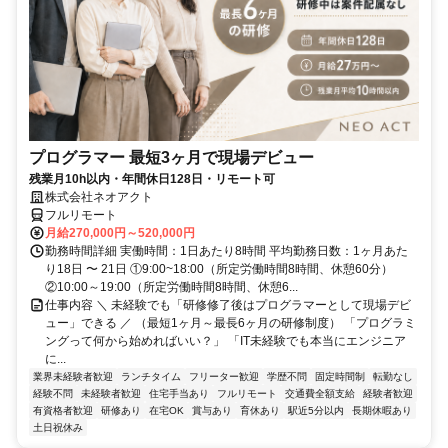
プログラマー 最短3ヶ月で現場デビュー
残業月10h以内・年間休日128日・リモート可
株式会社ネオアクト
フルリモート
月給270,000円～520,000円
勤務時間詳細 実働時間：1日あたり8時間 平均勤務日数：1ヶ月あた
り18日 〜 21日 ①9:00~18:00（所定労働時間8時間、休憩60分）
②10:00～19:00（所定労働時間8時間、休憩6...
仕事内容 ＼ 未経験でも「研修修了後はプログラマーとして現場デビ
ュー」できる ／ （最短1ヶ月～最長6ヶ月の研修制度） 「プログラミ
ングって何から始めればいい？」 「IT未経験でも本当にエンジニア
に...
業界未経験者歓迎
ランチタイム
フリーター歓迎
学歴不問
固定時間制
転勤なし
経験不問
未経験者歓迎
住宅手当あり
フルリモート
交通費全額支給
経験者歓迎
有資格者歓迎
研修あり
在宅OK
賞与あり
育休あり
駅近5分以内
長期休暇あり
土日祝休み