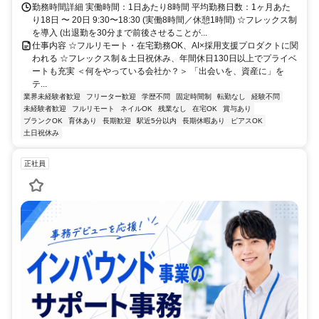
勤務時間詳細 実働時間：1日あたり8時間 平均勤務日数：1ヶ月あた
り18日 〜 20日 9:30〜18:30 (実働8時間／休憩1時間) ☆フレックス制
を導入 (出退勤を30分まで前後させることが...
仕事内容 ☆フルリモート・在宅勤務OK、AI×採用支援プロダクトに関
われる ☆フレックス制＆土日祝休み、年間休日130日以上でプライベ
ートも充実 ＜何をやっている会社か？＞ 「出会いを、資産に」を
テ...
業界未経験者歓迎
フリーター歓迎
学歴不問
固定時間制
転勤なし
経験不問
未経験者歓迎
フルリモート
ネイルOK
残業なし
在宅OK
賞与あり
ブランクOK
育休あり
長期歓迎
駅近5分以内
長期休暇あり
ピアスOK
土日祝休み
正社員