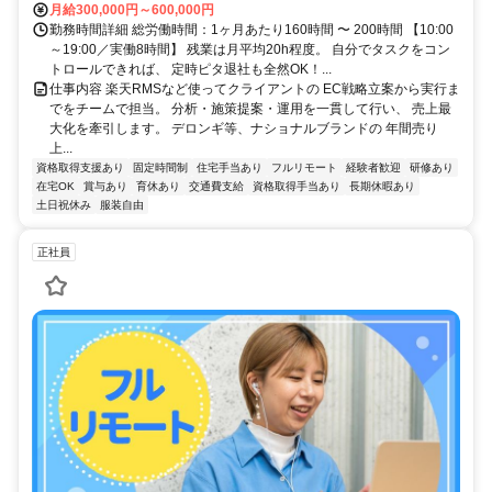
月給300,000円～600,000円
勤務時間詳細 総労働時間：1ヶ月あたり160時間 〜 200時間 【10:00
～19:00／実働8時間】 残業は月平均20h程度。 自分でタスクをコン
トロールできれば、 定時ピタ退社も全然OK！...
仕事内容 楽天RMSなど使ってクライアントの EC戦略立案から実行ま
でをチームで担当。 分析・施策提案・運用を一貫して行い、 売上最
大化を牽引します。 デロンギ等、ナショナルブランドの 年間売り
上...
資格取得支援あり
固定時間制
住宅手当あり
フルリモート
経験者歓迎
研修あり
在宅OK
賞与あり
育休あり
交通費支給
資格取得手当あり
長期休暇あり
土日祝休み
服装自由
正社員