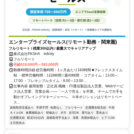
エンタープライズセールス(リモート勤務・関東圏)
フルリモート / 残業30h以内 / 裁量大でキャリアアップ
株式会社PKSHA Infinity
フルリモート
月給519,000円～593,000円
勤務時間詳細 総労働時間：1ヶ月あたり160時間 ■フレックスタイム
制 ・標準労働時間：1日8時間 / 週40時間 ・コアタイム：13:00～
17:00 ・フレキシブルタイム：8:00～13:00 ...
仕事内容 雇用形態：正社員 職種：IT/通信製品法人営業、Webサービ
ス法人営業、営業企画 ――「一人で売る」を卒業。 チームで大手を
動かすプレイングマネージャーへ。 ※本ポジションはリモートベー
ス...
資格取得支援あり
学歴不問
転勤なし
フルリモート
交通費全額支給
午前
ネイルOK
食費補助あり
研修あり
夕方
在宅OK
賞与あり
育休あり
交通費支給
駅近5分以内
資格取得手当あり
深夜
長期休暇あり
ピアスOK
土日祝休み