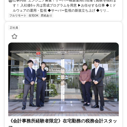
仕事内容: エンジニア募集！サーバー構築運用の現場で経験を積めま
す！ 入社後6ヶ月は育成プログラムを用意 ▶お任せする仕事 ◆ミド
ルウェアの運用・監視 ◆サーバー監視の新規立ち上げ ◆リリ...
フルリモート
在宅OK
昇給あり
正社員
《会計事務所経験者限定》在宅勤務の税務会計スタッ