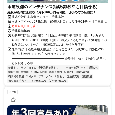
水道設備のメンテナンス(経験者l独立も目指せる)
経験が給与に直結◎〈月収100万円も可能〉現役の方の転職に！
株式会社日本水道センター 千葉本社
交通・アクセス JR総武線「船橋駅北口」より徒歩11分 ＊社用車貸与
(通勤利用可/ガソリン代は会社負担)、マイカー・原付通勤可、直行直
月給450,000円以上
帰OK！
千葉県船橋市
勤務時間詳細 実働時間：1日あたり8時間 平均勤務日数：1ヶ月あた
り20日 9:00～18:00（実働8時間） ※状況に応じて直行直帰可能 ※夜
勤作業はありません！ ※36協定における特別条項有
仕事内容 【経験を最大限活かすならここ★*】 月収80万円(例)／30
代･入社1年目 ＞＞ 独立も目指せます✨ ＜＜
━━━━━━━━━━━━━━━━━ 経験をしっかり評価◎ 給与へ
と反映させる環...
制服あり
ランチタイム
資格取得支援あり
フリーター歓迎
バイク通勤OK
学歴不問
車通勤OK
固定時間制
職場見学可
転勤なし
経験者歓迎
有資格者歓迎
研修あり
ブランクOK
育休あり
交通費支給
長期歓迎
資格取得手当あり
長期休暇あり
入社祝い金あり
正社員