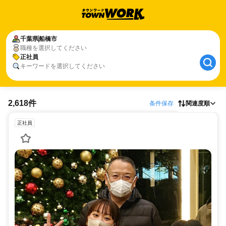
千葉県
船橋市
職種を選択してください
正社員
キーワードを選択してください
2,618件
条件保存
関連度順
正社員