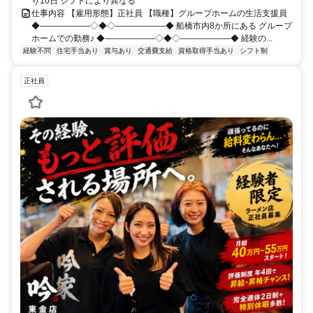
り10日 シフトにより異なる
仕事内容 【雇用形態】正社員 【職種】グループホームの生活支援員
◆――――――◇◆◇――――――◆ 船橋市内8か所にある グループ
ホームでの勤務♪ ◆――――――◇◆◇――――――◆ 経験の...
経験不問
住宅手当あり
賞与あり
交通費支給
資格取得手当あり
シフト制
正社員