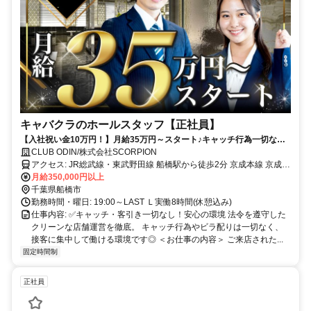
キャバクラのホールスタッフ【正社員】
【入社祝い金10万円！】月給35万円～スタート♪キャッチ行為一切なし
◎新築のマンション寮アリ！美容医療70％補助★
CLUB ODIN/株式会社SCORPION
アクセス: JR総武線・東武野田線 船橋駅から徒歩2分 京成本線 京成船
橋駅から徒歩2分
月給350,000円以上
千葉県船橋市
勤務時間・曜日: 19:00～LAST Ｌ実働8時間(休憩込み)
仕事内容: ✅キャッチ・客引き一切なし！安心の環境 法令を遵守した
クリーンな店舗運営を徹底。 キャッチ行為やビラ配りは一切なく、
接客に集中して働ける環境です◎ ＜お仕事の内容＞ ご来店された...
固定時間制
正社員