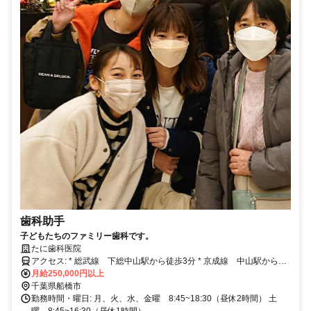
歯科助手
子どもたちのファミリー歯科です。
たに歯科医院
アクセス: * 総武線 下総中山駅から徒歩3分 * 京成線 中山駅から徒
歩5分
月給250,000円以上
千葉県船橋市
勤務時間・曜日: 月、火、水、金曜 8:45~18:30（昼休2時間） 土
曜 8:45~16:30（昼休1時間）