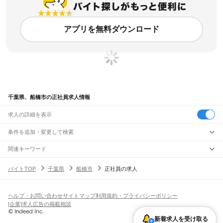
アプリを無料ダウンロード
千葉県、船橋市の正社員求人情報
求人の詳細を表示
条件を追加・変更して検索
市区町村を追加・変更
関連キーワード
千葉県 船橋市 正社員 リンクス
千葉県 船橋市 正社員 正社員募集
千葉県
駅を追加・変更
バイトTOP
千葉県
船橋市
正社員の求人
千葉県 船橋市 正社員 ものづくり
千葉県 船橋市 社員
千葉県 船橋市 正社員 求人
千葉県
すべて
千葉市
すべて
職種を追加・変更
JR武蔵野線
中央区
花見川区
稲毛区
若葉区
緑区
美浜区
南流山駅
新松戸駅
新八柱駅
東松戸駅
市川大野駅
船橋法典駅
西船橋駅
飲食・フードサービス
ヘルプ・お問い合わせ
サイトマップ
利用規約・プライバシーポリシー
銚子市
市川市
船橋市
館山市
木更津市
松戸市
野田市
茂原市
成田市
佐倉市
東金市
特徴を追加・変更
飲食・フードサービス
すべて
[企業]求人広告の掲載相談
JR中央・総武線
旭市
習志野市
柏市
勝浦市
市原市
流山市
八千代市
我孫子市
鴨川市
鎌ケ谷市
ホールスタッフ
キッチンスタッフ
皿洗い・洗い場
精肉・鮮魚加工
給食調理
人気
市川駅
本八幡駅
下総中山駅
西船橋駅
船橋駅
東船橋駅
津田沼駅
幕張本郷駅
幕張駅
君津市
富津市
浦安市
四街道市
袖ケ浦市
八街市
印西市
白井市
富里市
南房総市
雇用形態を追加・変更
新着求人を受け取る
パン屋（ベーカリー）
フードカウンター販売員
バー（BAR）・バーテンダー
日払いOK
高校生歓迎
学生歓迎
深夜の仕事
髪型・髪色自由
ひげOK
ネイルOK
新検見川駅
稲毛駅
西千葉駅
千葉駅