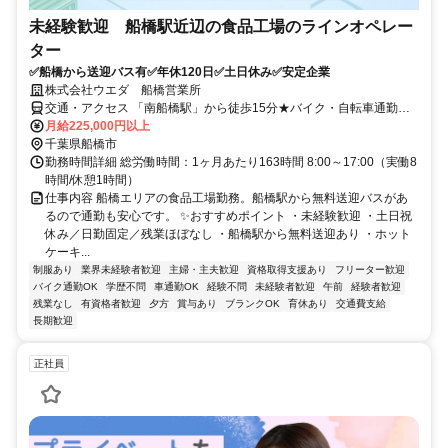
未経験歓迎 船橋駅近辺の食品工場のラインオペレー
ター
✅船橋から送迎バス有✅年休120日✅土日休み✅安定企業
株式会社ウエダ 船橋営業所
交通・アクセス 「南船橋駅」から徒歩15分★バイク・自転車通勤
OK！
月給225,000円以上
千葉県船橋市
勤務時間詳細 総労働時間：1ヶ月あたり163時間 8:00～17:00（実働8
時間/休憩1時間）
仕事内容 船橋エリアの食品工場勤務。船橋駅から無料送迎バスがあ
るので通勤も安心です。 ✨おすすめポイント ・未経験歓迎 ・土日祝
休み／日勤固定／残業ほぼなし ・船橋駅から無料送迎あり ・ホット
ケーキ...
制服あり
業界未経験者歓迎
主婦・主夫歓迎
資格取得支援あり
フリーター歓迎
バイク通勤OK
学歴不問
車通勤OK
経験不問
未経験者歓迎
午前
経験者歓迎
残業なし
有資格者歓迎
夕方
賞与あり
ブランクOK
育休あり
交通費支給
長期歓迎
正社員