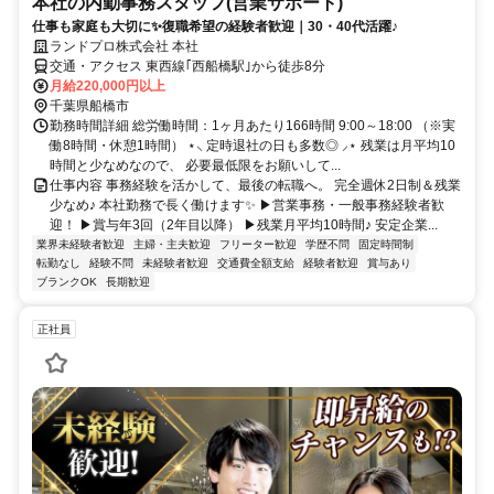
本社の内勤事務スタッフ(営業サポート)
仕事も家庭も大切に✨復職希望の経験者歓迎｜30・40代活躍♪
ランドプロ株式会社 本社
交通・アクセス 東西線｢西船橋駅｣から徒歩8分
月給220,000円以上
千葉県船橋市
勤務時間詳細 総労働時間：1ヶ月あたり166時間 9:00～18:00 （※実
働8時間・休憩1時間） ⋆⸜ 定時退社の日も多数◎ ⸝⋆ 残業は月平均10
時間と少なめなので、 必要最低限をお願いして...
仕事内容 事務経験を活かして、最後の転職へ。 完全週休2日制＆残業
少なめ♪ 本社勤務で長く働けます✨ ▶営業事務・一般事務経験者歓
迎！ ▶賞与年3回（2年目以降） ▶残業月平均10時間♪ 安定企業...
業界未経験者歓迎
主婦・主夫歓迎
フリーター歓迎
学歴不問
固定時間制
転勤なし
経験不問
未経験者歓迎
交通費全額支給
経験者歓迎
賞与あり
ブランクOK
長期歓迎
正社員