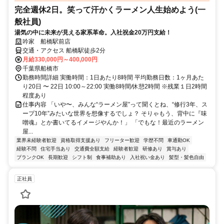
完全週休2日。笑って汗かくラーメン人生始めよう(一
般社員)
湯気の中に未来が見える家系革命。入社祝金20万円支給！
吟家 船橋駅前店
交通・アクセス 船橋駅徒歩2分
月給330,000円～400,000円
千葉県船橋市
勤務時間詳細 実働時間：1日あたり8時間 平均勤務日数：1ヶ月あた
り20日 〜 22日 10:00～22:00 実働8時間/休憩2時間 ※残業１日2時間
程度あり
仕事内容 「いや〜、みんな“ラーメン屋”って聞くとね、“修行3年、ス
ープ10年”みたいな世界を想像するでしょ？ そりゃもう、背中に『味
噌魂』とか書いてるイメージやんか！」 「でもな！最近のラーメン
屋...
業界未経験者歓迎
資格取得支援あり
フリーター歓迎
学歴不問
車通勤OK
経験不問
住宅手当あり
交通費全額支給
経験者歓迎
研修あり
賞与あり
ブランクOK
長期歓迎
シフト制
食事補助あり
入社祝い金あり
髪型・髪色自由
正社員