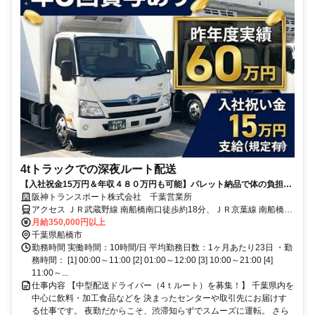
4tトラックでの深夜ルート配送
【入社祝金15万円＆年収４８０万円も可能】パレット納品で体の負担少
なめ◎準中型・中型免許が活かせる！ストレスフリーに走行できる夜勤
阪神トランスポート株式会社 千葉営業所
のルート配送◆希望者は日勤も可能！
アクセス ＪＲ武蔵野線 南船橋南口徒歩約18分、ＪＲ京葉線 南船橋南
口徒歩約18分、京成本線 大神宮下徒歩約29分
月給350,000円以上
千葉県船橋市
勤務時間 実働時間：10時間/日 平均勤務日数：1ヶ月あたり23日 ・勤
務時間： [1] 00:00～11:00 [2] 01:00～12:00 [3] 10:00～21:00 [4]
11:00～...
仕事内容 【中型配送ドライバー（4ｔルート）を募集！】 千葉県内を
中心に飲料・加工食品などを 決まったセンターや取引先にお届けす
る仕事です。 夜勤だからこそ、渋滞知らずでスムーズに運転。 さら