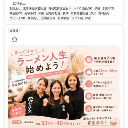
に積込...
制服あり
業界未経験者歓迎
資格取得支援あり
バイク通勤OK
早朝
学歴不問
車通勤OK
経験不問
午前
経験者歓迎
夜間
有資格者歓迎
夕方
賞与あり
ブランクOK
育休あり
交通費支給
長期歓迎
シフト制
深夜
正社員