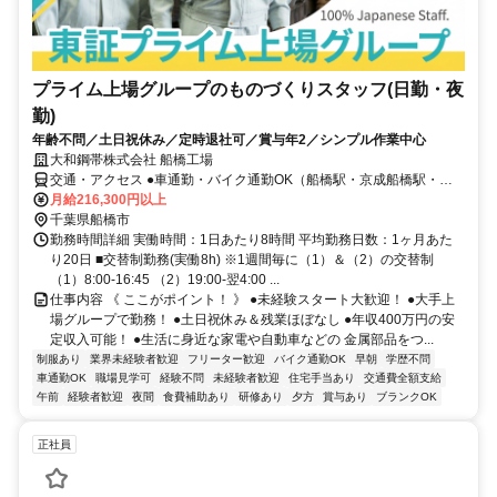
プライム上場グループのものづくりスタッフ(日勤・夜
勤)
年齢不問／土日祝休み／定時退社可／賞与年2／シンプル作業中心
大和鋼帯株式会社 船橋工場
交通・アクセス ●車通勤・バイク通勤OK（船橋駅・京成船橋駅・西
船橋駅・南船橋駅などから車10分以内） ●JR/京成/東武線「船橋駅」
月給216,300円以上
よりバスで10分
千葉県船橋市
勤務時間詳細 実働時間：1日あたり8時間 平均勤務日数：1ヶ月あた
り20日 ■交替制勤務(実働8h) ※1週間毎に（1）＆（2）の交替制
（1）8:00-16:45 （2）19:00-翌4:00 ...
仕事内容 《 ここがポイント！ 》 ●未経験スタート大歓迎！ ●大手上
場グループで勤務！ ●土日祝休み＆残業ほぼなし ●年収400万円の安
定収入可能！ ●生活に身近な家電や自動車などの 金属部品をつ...
制服あり
業界未経験者歓迎
フリーター歓迎
バイク通勤OK
早朝
学歴不問
車通勤OK
職場見学可
経験不問
未経験者歓迎
住宅手当あり
交通費全額支給
午前
経験者歓迎
夜間
食費補助あり
研修あり
夕方
賞与あり
ブランクOK
正社員