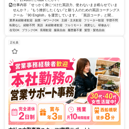
仕事内容 「せっかく身につけた英語力、使わないまま眠らせていま
せんか？」 “もう挫折したくない”と願う人のための英語コーチングス
クール 「90 English」を運営しています。 「英語コーチ」と聞...
業界未経験者歓迎
副業・WワークOK
主婦・主夫歓迎
フリーター歓迎
学歴不問
転勤なし
経験不問
英語
未経験者歓迎
フルリモート
残業なし
研修あり
在宅OK
ブランクOK
長期歓迎
服装自由
履歴書不要
髪型・髪色自由
正社員