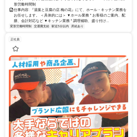
形労働時間制
仕事内容: 『湯葉と豆腐の店 梅の花』にて、ホール・キッチン業務を
お任せします。 ＜具体的には＞ ▼ホール業務 * お客様のご案内、配
膳、会計対応など ▼キッチン業務 * 調理補助、盛り付け...
変形労働時間制
交通費支給
駅近5分以内
昇給あり
正社員