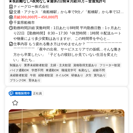
★長距離なし×夜間なし★週休2日制★月給30万～普通免許可
ティーグロー株式会社
交通・アクセス 「南船橋駅」から車で9分／「船橋駅」から車で12分
◆マイカー通勤OK
月給300,000円～450,000円
千葉県船橋市
勤務時間詳細 実働時間：1日あたり8時間 平均勤務日数：1ヶ月あた
り22日 【勤務時間】 8:30～17:30 ┗休憩時間：1時間 ※配送ルート
や物量により多少変動はありますが、 この時間帯を中心と...
仕事内容 もう疲れる働き方はやめませんか？ ￣￣￣￣￣￣￣￣￣￣
￣￣￣￣￣￣ 「夜中の出発、サービスエリアでの仮眠…そんな働き
方から卒業したい」 「子どもの寝顔しか見ていない生活を変えた
い」 私たち...
制服あり
業界未経験者歓迎
主婦・主夫歓迎
資格取得支援あり
フリーター歓迎
バイク通勤OK
学歴不問
車通勤OK
職場見学可
転勤なし
経験不問
未経験者歓迎
午前
経験者歓迎
ネイルOK
研修あり
夕方
賞与あり
ブランクOK
育休あり
正社員