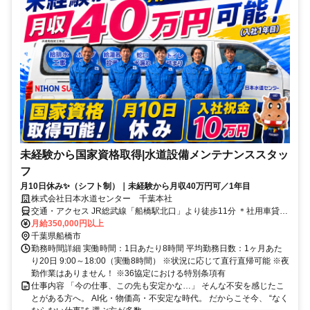
未経験から国家資格取得|水道設備メンテナンススタッ
フ
月10日休み✨（シフト制）｜未経験から月収40万円可／1年目
株式会社日本水道センター 千葉本社
交通・アクセス JR総武線「船橋駅北口」より徒歩11分 ＊社用車貸与
(通勤利用可/ガソリン代は会社負担)、マイカー・原付通勤可、直行直
月給350,000円以上
帰OK！
千葉県船橋市
勤務時間詳細 実働時間：1日あたり8時間 平均勤務日数：1ヶ月あた
り20日 9:00～18:00（実働8時間） ※状況に応じて直行直帰可能 ※夜
勤作業はありません！ ※36協定における特別条項有
仕事内容 「今の仕事、この先も安定かな…」 そんな不安を感じたこ
とがある方へ。 AI化・物価高・不安定な時代。 だからこそ今、 “なく