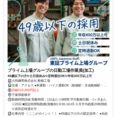
プライム上場グループの日勤工場作業員(加工)
49歳以下の方✨土日祝休み✨定時退社OK✨年収400万以上可
大和鋼帯株式会社 船橋工場
交通・アクセス ●車通勤・バイク通勤OK（船橋駅・京成船橋駅・西
船橋駅・南船橋駅などから車10分以内） ●JR/京成/東武線「船橋駅」
月給216,300円以上
よりバスで10分
千葉県船橋市
勤務時間詳細 実働時間：1日あたり8時間 平均勤務日数：1ヶ月あた
り20日 ■固定時間制勤務(実働8h) 8:00-16:45 ※月平均残業20時間程
※原則定時退社可
仕事内容 《 ここがポイント！ 》 ●49歳以下の方の限定採用！ ●未経