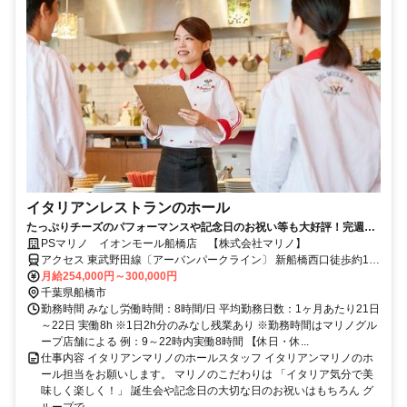
イタリアンレストランのホール
たっぷりチーズのパフォーマンスや記念日のお祝い等も大好評！完週休
2、5連休制度、賞与・退職金等充実！
PSマリノ イオンモール船橋店 【株式会社マリノ】
アクセス 東武野田線〔アーバンパークライン〕 新船橋西口徒歩約1
分、東葉高速線 東海神T4口徒歩約9分、京成本線 海神徒歩約16分
月給254,000円～300,000円
「新船橋駅」スグ ※車通勤可（店舗による）【受動喫煙防止措置】
千葉県船橋市
敷地内禁煙 （喫煙所/勤務地により異なる）
勤務時間 みなし労働時間：8時間/日 平均勤務日数：1ヶ月あたり21日
～22日 実働8h ※1日2h分のみなし残業あり ※勤務時間はマリノグル
ープ店舗による 例：9～22時内実働8時間 【休日・休...
仕事内容 イタリアンマリノのホールスタッフ イタリアンマリノのホ
ール担当をお願いします。 マリノのこだわりは 「イタリア気分で美
味しく楽しく！」 誕生会や記念日の大切な日のお祝いはもちろん グ