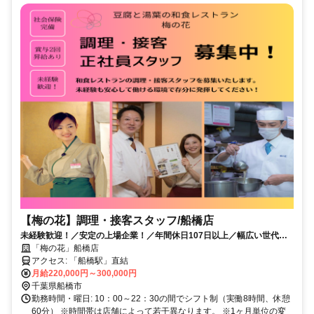
【梅の花】調理・接客スタッフ/船橋店
未経験歓迎！／安定の上場企業！／年間休日107日以上／幅広い世代の
方たちが活躍中！
「梅の花」船橋店
アクセス: 「船橋駅」直結
月給220,000円～300,000円
千葉県船橋市
勤務時間・曜日: 10：00～22：30の間でシフト制（実働8時間、休憩
60分） ※時間帯は店舗によって若干異なります。 ※1ヶ月単位の変