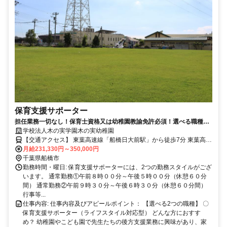
保育支援サポーター
担任業務一切なし！保育士資格又は幼稚園教諭免許必須！選べる職種！
ライフスタイルに合わせた働き方可能！
学校法人木の実学園木の実幼稚園
【交通アクセス】 東葉高速線「船橋日大前駅」から徒歩7分 東葉高速
線「八千代緑が丘駅」から徒歩15分 アクセス: 東葉高速線「船橋日大
月給231,330円～350,000円
前駅」から徒歩7分
千葉県船橋市
勤務時間・曜日: 保育支援サポーターには、2つの勤務スタイルがござ
います。 通常勤務①午前８時００分～午後５時００分（休憩６０分
間） 通常勤務②午前９時３０分～午後６時３０分（休憩６０分間）
行事等...
仕事内容: 仕事内容及びアピールポイント： 【選べる2つの職種】 〇
保育支援サポーター（ライフスタイル対応型） どんな方におすす
め？ 幼稚園やこども園で先生たちの後方支援業務に興味があり、家