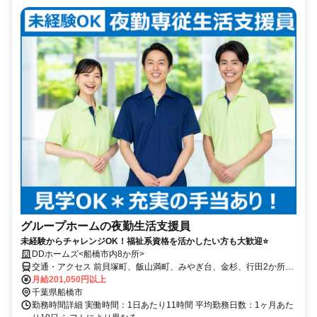
グループホームの夜勤生活支援員
未経験からチャレンジOK！福祉系資格を活かしたい方も大歓迎⭐
DDホームズ<船橋市内8か所>
交通・アクセス 前貝塚町、飯山満町、みやぎ台、金杉、行田2か所、
習志野、上山町に勤務地あり
月給201,050円以上
千葉県船橋市
勤務時間詳細 実働時間：1日あたり11時間 平均勤務日数：1ヶ月あた