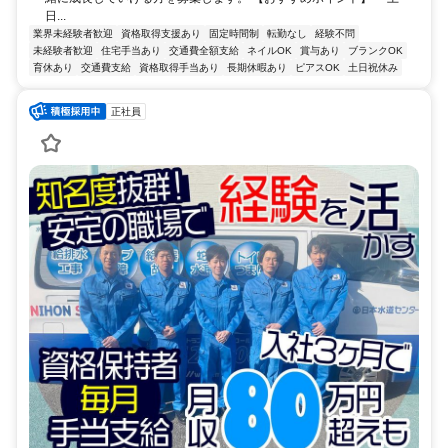
日...
業界未経験者歓迎
資格取得支援あり
固定時間制
転勤なし
経験不問
未経験者歓迎
住宅手当あり
交通費全額支給
ネイルOK
賞与あり
ブランクOK
育休あり
交通費支給
資格取得手当あり
長期休暇あり
ピアスOK
土日祝休み
正社員