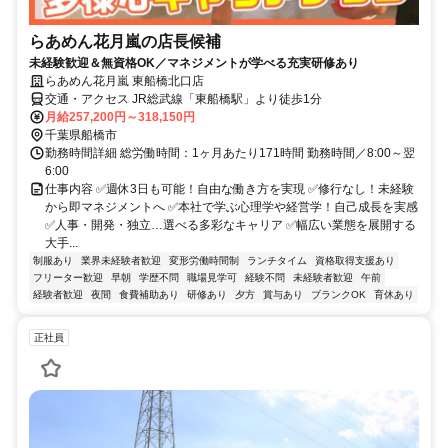
らあめん花月嵐の店長候補
未経験歓迎＆無資格OK／マネジメントが学べる充実研修あり
らあめん花月嵐 東船橋北口店
交通・アクセス JR総武線「東船橋駅」より徒歩1分
月給257,200円～318,150円
千葉県船橋市
勤務時間詳細 総労働時間：1ヶ月あたり171時間 勤務時間／8:00～翌
6:00
仕事内容 ✅週休3日も可能！自由な働き方を実現 ✅修行なし！未経験
から即マネジメントへ ✅本社で学ぶ心理学や経営学！自己成長を実感
✅人事・開発・独立…選べる多彩なキャリア ✅幅広い業態を展開する
大手...
制服あり
業界未経験者歓迎
変形労働時間制
ランチタイム
資格取得支援あり
フリーター歓迎
早朝
学歴不問
職場見学可
経験不問
未経験者歓迎
午前
経験者歓迎
夜間
食費補助あり
研修あり
夕方
賞与あり
ブランクOK
育休あり
正社員