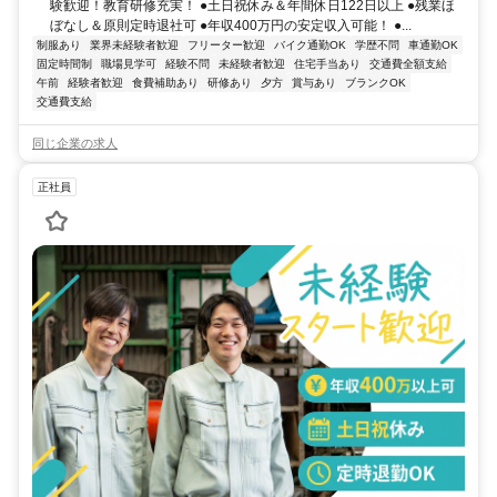
験歓迎！教育研修充実！ ●土日祝休み＆年間休日122日以上 ●残業ほ
ぼなし＆原則定時退社可 ●年収400万円の安定収入可能！ ●...
制服あり
業界未経験者歓迎
フリーター歓迎
バイク通勤OK
学歴不問
車通勤OK
固定時間制
職場見学可
経験不問
未経験者歓迎
住宅手当あり
交通費全額支給
午前
経験者歓迎
食費補助あり
研修あり
夕方
賞与あり
ブランクOK
交通費支給
同じ企業の求人
正社員