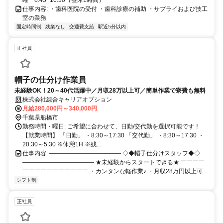
仕事内容: ・歯科医院の受付 ・歯科診療の補助 ・サプライおよび技工
室の業務
固定時間制
残業なし
交通費支給
駅近5分以内
正社員
帽子の仕分け作業員
未経験OK！20～40代活躍中／月収28万以上可／簡単作業で寮費も無料
株式会社綜合キャリアオプション
月給280,000円～340,000円
千葉県船橋市
勤務時間・曜日: ご希望に合わせて、日勤/交代勤を選択可能です！
【就業時間】 「日勤」 ・8:30～17:30 「交代勤」 ・8:30～17:30 ・
20:30～5:30 ※休憩1H ※残...
仕事内容: ―――――――――――― ◇◆帽子仕分けスタッフ◆◇
―――――――――――― ★未経験からスタートできる★ ￣￣￣￣
￣￣￣￣￣￣￣￣￣￣￣ ・カンタンな軽作業♪ ・月収28万円以上可...
シフト制
正社員