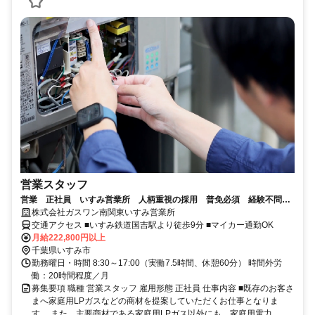
営業スタッフ
営業 正社員 いすみ営業所 人柄重視の採用 普免必須 経験不問
手厚い教育体制 年間休日122日
株式会社ガスワン南関東いすみ営業所
交通アクセス ■いすみ鉄道国吉駅より徒歩9分 ■マイカー通勤OK
月給222,800円以上
千葉県いすみ市
勤務曜日・時間 8:30～17:00（実働7.5時間、休憩60分） 時間外労
働：20時間程度／月
募集要項 職種 営業スタッフ 雇用形態 正社員 仕事内容 ■既存のお客さ
まへ家庭用LPガスなどの商材を提案していただくお仕事となりま
す。 また、主要商材である家庭用LPガス以外にも、家庭用電力、