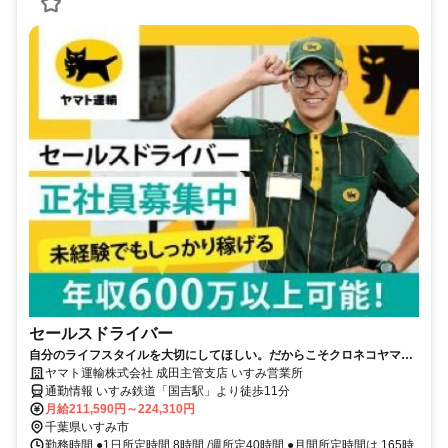
セールスドライバー
自分のライフスタイルを大切にしてほしい。だからこそクロネコヤマト
は収入も休日も充実
ヤマト運輸株式会社 成田主管支店 いすみ営業所
通勤情報 いすみ鉄道「国吉駅」より徒歩11分
月給211,590円～224,310円
千葉県いすみ市
勤務時間 ●1日所定時間 8時間 /週所定40時間 ●月間所定時間は 165時