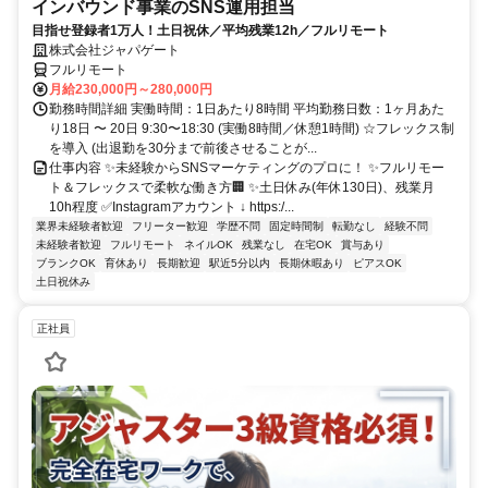
インバウンド事業のSNS運用担当
目指せ登録者1万人！土日祝休／平均残業12h／フルリモート
株式会社ジャパゲート
フルリモート
月給230,000円～280,000円
勤務時間詳細 実働時間：1日あたり8時間 平均勤務日数：1ヶ月あた
り18日 〜 20日 9:30〜18:30 (実働8時間／休憩1時間) ☆フレックス制
を導入 (出退勤を30分まで前後させることが...
仕事内容 ✨未経験からSNSマーケティングのプロに！ ✨フルリモー
ト＆フレックスで柔軟な働き方🏢 ✨土日休み(年休130日)、残業月
10h程度 ✅Instagramアカウント ↓ https:/...
業界未経験者歓迎
フリーター歓迎
学歴不問
固定時間制
転勤なし
経験不問
未経験者歓迎
フルリモート
ネイルOK
残業なし
在宅OK
賞与あり
ブランクOK
育休あり
長期歓迎
駅近5分以内
長期休暇あり
ピアスOK
土日祝休み
正社員