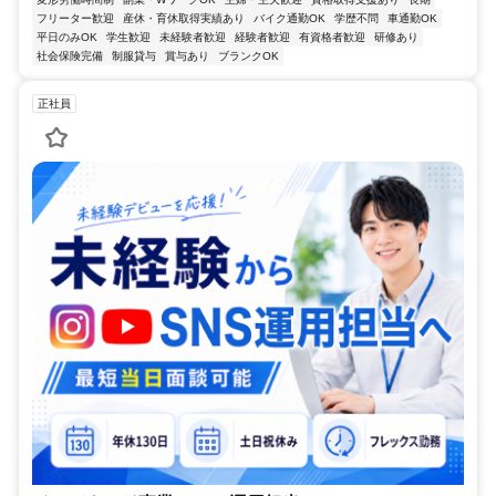
フリーター歓迎
産休・育休取得実績あり
バイク通勤OK
学歴不問
車通勤OK
平日のみOK
学生歓迎
未経験者歓迎
経験者歓迎
有資格者歓迎
研修あり
社会保険完備
制服貸与
賞与あり
ブランクOK
正社員