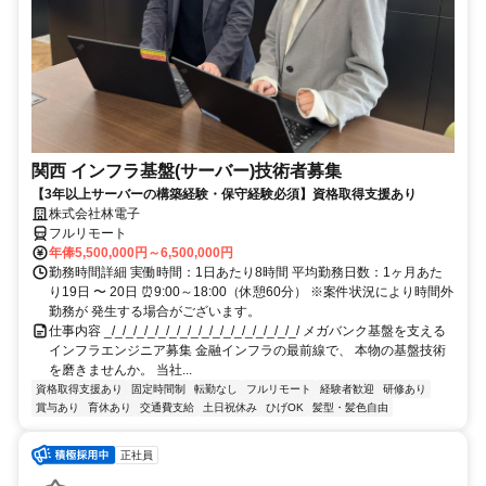
関西 インフラ基盤(サーバー)技術者募集
【3年以上サーバーの構築経験・保守経験必須】資格取得支援あり
株式会社林電子
フルリモート
年俸5,500,000円～6,500,000円
勤務時間詳細 実働時間：1日あたり8時間 平均勤務日数：1ヶ月あた
り19日 〜 20日 ⏰9:00～18:00（休憩60分） ※案件状況により時間外
勤務が 発生する場合がございます。
仕事内容 _/_/_/_/_/_/_/_/_/_/_/_/_/_/_/_/_/_/ メガバンク基盤を支える
インフラエンジニア募集 金融インフラの最前線で、 本物の基盤技術
を磨きませんか。 当社...
資格取得支援あり
固定時間制
転勤なし
フルリモート
経験者歓迎
研修あり
賞与あり
育休あり
交通費支給
土日祝休み
ひげOK
髪型・髪色自由
正社員