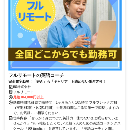
フルリモートの英語コーチ
完全在宅勤務！「好き」も「キャリア」も諦めない働き方可！
90株式会社
フルリモート
月給304,000円以上
勤務時間詳細 総労働時間：1ヶ月あたり165時間 フルフレックス制
（実働8時間・休憩1時間） ※勤務時間はご希望第一で調整しますの
で、お気軽にご相談ください。
仕事内容 「せっかく身につけた英語力、使わないまま眠らせていま
せんか？」 “もう挫折したくない”と願う人のための英語コーチングス
クール 「90 English」を運営しています。 「英語コーチ」と聞...