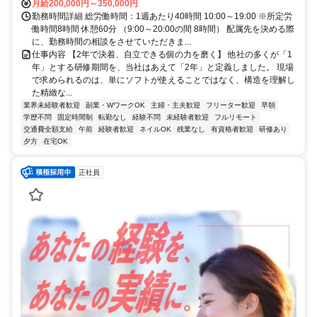
月給200,000円～350,000円
勤務時間詳細 総労働時間：1週あたり40時間 10:00～19:00 ※所定労
働時間8時間 休憩60分 （9:00～20:00の間 8時間） 配属先を決める際
に、勤務時間の相談をさせていただきま...
仕事内容 【2年で決着、自立できる個の力を磨く】 他社の多くが「1
年」とする研修期間を、当社はあえて「2年」と定義しました。 現場
で求められるのは、単にソフトが使えることではなく、構造を理解し
た精緻な...
業界未経験者歓迎
副業・WワークOK
主婦・主夫歓迎
フリーター歓迎
早朝
学歴不問
固定時間制
転勤なし
経験不問
未経験者歓迎
フルリモート
交通費全額支給
午前
経験者歓迎
ネイルOK
残業なし
有資格者歓迎
研修あり
夕方
在宅OK
正社員