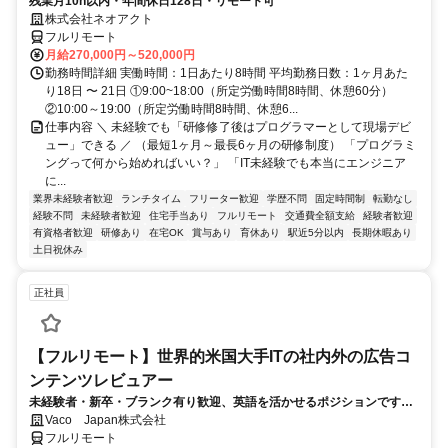
残業月10h以内・年間休日128日・リモート可
株式会社ネオアクト
フルリモート
月給270,000円～520,000円
勤務時間詳細 実働時間：1日あたり8時間 平均勤務日数：1ヶ月あた
り18日 〜 21日 ①9:00~18:00（所定労働時間8時間、休憩60分）
②10:00～19:00（所定労働時間8時間、休憩6...
仕事内容 ＼ 未経験でも「研修修了後はプログラマーとして現場デビ
ュー」できる ／ （最短1ヶ月～最長6ヶ月の研修制度） 「プログラミ
ングって何から始めればいい？」 「IT未経験でも本当にエンジニア
に...
業界未経験者歓迎
ランチタイム
フリーター歓迎
学歴不問
固定時間制
転勤なし
経験不問
未経験者歓迎
住宅手当あり
フルリモート
交通費全額支給
経験者歓迎
有資格者歓迎
研修あり
在宅OK
賞与あり
育休あり
駅近5分以内
長期休暇あり
土日祝休み
正社員
【フルリモート】世界的米国大手ITの社内外の広告コ
ンテンツレビュアー
未経験者・新卒・ブランク有り歓迎、英語を活かせるポジションです。
完全リモート
Vaco Japan株式会社
フルリモート