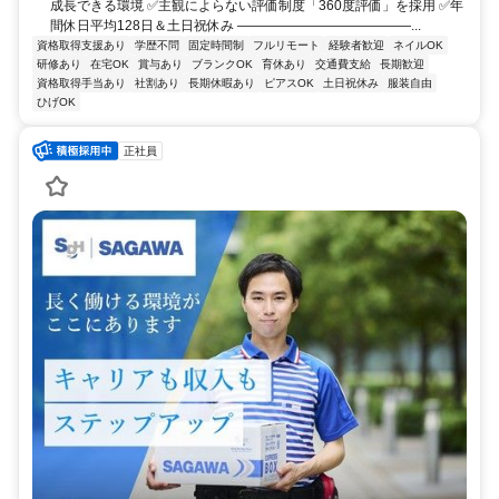
成長できる環境 ✅主観によらない評価制度「360度評価」を採用 ✅年
間休日平均128日＆土日祝休み ―――――――――――――...
資格取得支援あり
学歴不問
固定時間制
フルリモート
経験者歓迎
ネイルOK
研修あり
在宅OK
賞与あり
ブランクOK
育休あり
交通費支給
長期歓迎
資格取得手当あり
社割あり
長期休暇あり
ピアスOK
土日祝休み
服装自由
ひげOK
正社員