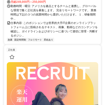
月給249,000円～250,000円
勤務時間・曜日: アメリカを拠点とするチームと連携し、グローバル
な環境で働く正社員を募集します。 完全リモートワークです。 業務
時間は下記の３つの就業時間から選択いただけます。 １．研修期間
中...
仕事内容: このポジションでは世界的大手IT企業のオンラインプラッ
トフォーム上に投稿されるテキスト、画像、動画などのコンテンツを
確認し、ガイドラインおよびポリシーに基づいて適切に管理・判断す
るポジシ...
急募
固定時間制
フルリモート
昇給あり
正社員