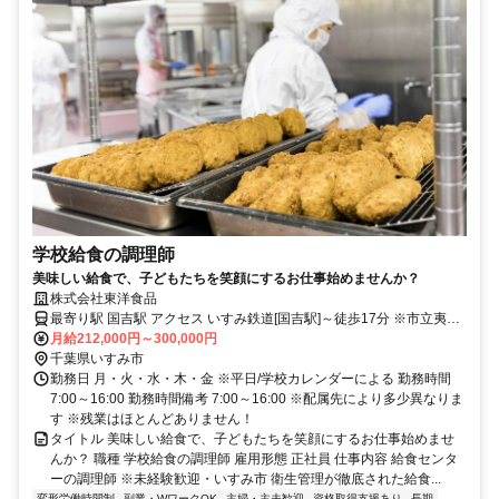
学校給食の調理師
美味しい給食で、子どもたちを笑顔にするお仕事始めませんか？
株式会社東洋食品
最寄り駅 国吉駅 アクセス いすみ鉄道[国吉駅]～徒歩17分 ※市立夷隅
保育所近く
月給212,000円～300,000円
千葉県いすみ市
勤務日 月・火・水・木・金 ※平日/学校カレンダーによる 勤務時間
7:00～16:00 勤務時間備考 7:00～16:00 ※配属先により多少異なりま
す ※残業はほとんどありません！
タイトル 美味しい給食で、子どもたちを笑顔にするお仕事始めませ
んか？ 職種 学校給食の調理師 雇用形態 正社員 仕事内容 給食センタ
ーの調理師 ※未経験歓迎・いすみ市 衛生管理が徹底された給食...
変形労働時間制
副業・WワークOK
主婦・主夫歓迎
資格取得支援あり
長期