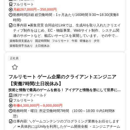
フルリモート
月給267,000円～350,000円
勤務時間詳細 総労働時間：1ヶ月あたり160時間 9:30〜18:30(実働8
時間)
仕事内容 ●募集背景 合同会社Linkでは、生成AIを取り入れたクリエイ
ティブ制作をはじめ、EC・物販事業、Webサイト制作、システム関
連のサポートなど、幅広いサービスを展開しています。 その中で...
資格取得支援あり
固定時間制
フルリモート
午前
研修あり
夕方
資格取得手当あり
土日祝休み
正社員
フルリモート ゲーム企業のクライアントエンジニア
【実働7時間/土日祝休み】
技術と情熱で最高のゲームを創る！ アイデアと情熱を形にして世界に送
り出そう！
(株)サーチフィールド
フルリモート
年俸4,300,000円～9,000,000円
勤務時間・曜日: 所定労働時間7時間 （10:00～18:00 ※内1時間休
憩）
仕事内容: ＼ゲームコンテンツのプログラミング業務をお任せします
／ ⏩具体的にはUnityを利用したゲーム開発全般 ・エンジニアチーム