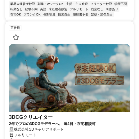
業界未経験者歓迎
副業・WワークOK
主婦・主夫歓迎
フリーター歓迎
学歴不問
転勤なし
経験不問
英語
未経験者歓迎
フルリモート
残業なし
研修あり
在宅OK
ブランクOK
長期歓迎
服装自由
履歴書不要
髪型・髪色自由
正社員
3DCGクリエイター
2年でプロの3DCGモデラーへ。 週4日・在宅相談可
株式会社SDキャリアサポート
フルリモート