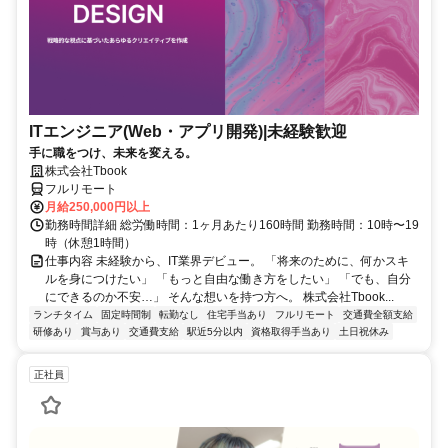
ITエンジニア(Web・アプリ開発)|未経験歓迎
手に職をつけ、未来を変える。
株式会社Tbook
フルリモート
月給250,000円以上
勤務時間詳細 総労働時間：1ヶ月あたり160時間 勤務時間：10時〜19
時（休憩1時間）
仕事内容 未経験から、IT業界デビュー。 「将来のために、何かスキ
ルを身につけたい」 「もっと自由な働き方をしたい」 「でも、自分
にできるのか不安…」 そんな想いを持つ方へ。 株式会社Tbook...
ランチタイム
固定時間制
転勤なし
住宅手当あり
フルリモート
交通費全額支給
研修あり
賞与あり
交通費支給
駅近5分以内
資格取得手当あり
土日祝休み
正社員