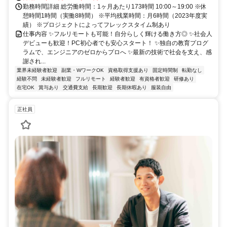
勤務時間詳細 総労働時間：1ヶ月あたり173時間 10:00～19:00 ※休
憩時間1時間（実働8時間） ※平均残業時間：月6時間（2023年度実
績） ※プロジェクトによってフレックスタイム制あり
仕事内容 ✨フルリモートも可能！自分らしく輝ける働き方◎ ✨社会人
デビューも歓迎！PC初心者でも安心スタート！ ✨独自の教育プログ
ラムで、エンジニアのゼロからプロへ ✨最新の技術で社会を支え、感
謝され...
業界未経験者歓迎
副業・WワークOK
資格取得支援あり
固定時間制
転勤なし
経験不問
未経験者歓迎
フルリモート
経験者歓迎
有資格者歓迎
研修あり
在宅OK
賞与あり
交通費支給
長期歓迎
長期休暇あり
服装自由
正社員