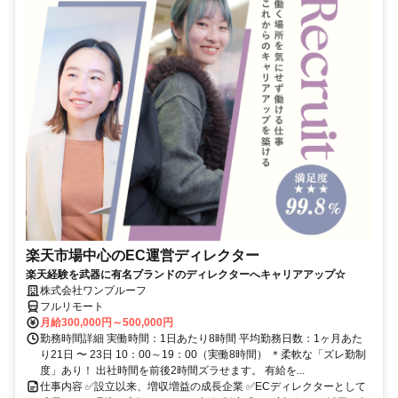
楽天市場中心のEC運営ディレクター
楽天経験を武器に有名ブランドのディレクターへキャリアアップ☆
株式会社ワンプルーフ
フルリモート
月給300,000円～500,000円
勤務時間詳細 実働時間：1日あたり8時間 平均勤務日数：1ヶ月あた
り21日 〜 23日 10：00～19：00（実働8時間） ＊柔軟な「ズレ勤制
度」あり！ 出社時間を前後2時間ズラせます。 有給を...
仕事内容 ✅設立以来、増収増益の成長企業 ✅ECディレクターとして