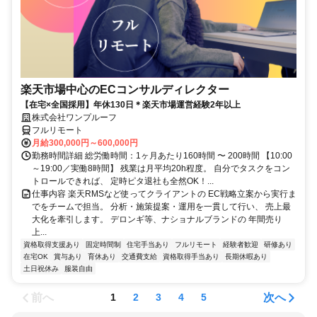
楽天市場中心のECコンサルディレクター
【在宅×全国採用】年休130日＊楽天市場運営経験2年以上
株式会社ワンプルーフ
フルリモート
月給300,000円～600,000円
勤務時間詳細 総労働時間：1ヶ月あたり160時間 〜 200時間 【10:00
～19:00／実働8時間】 残業は月平均20h程度。 自分でタスクをコン
トロールできれば、 定時ピタ退社も全然OK！...
仕事内容 楽天RMSなど使ってクライアントの EC戦略立案から実行ま
でをチームで担当。 分析・施策提案・運用を一貫して行い、 売上最
大化を牽引します。 デロンギ等、ナショナルブランドの 年間売り
上...
資格取得支援あり
固定時間制
住宅手当あり
フルリモート
経験者歓迎
研修あり
在宅OK
賞与あり
育休あり
交通費支給
資格取得手当あり
長期休暇あり
土日祝休み
服装自由
前へ
次へ
1
2
3
4
5