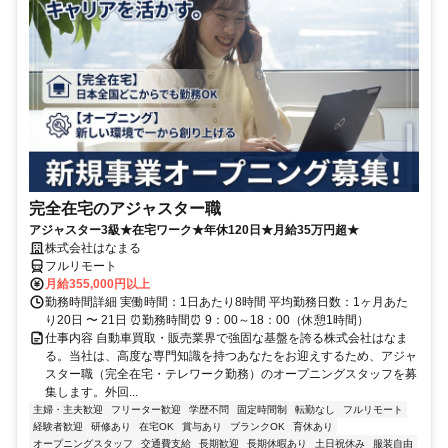
完全在宅のアジャスター職
アジャスター3級★在宅ワーク★年休120日★月給35万円超★
株式会社はなまる
フルリモート
月給355,000円以上
勤務時間詳細 実働時間：1日あたり8時間 平均勤務日数：1ヶ月あた
り20日 〜 21日 ⏰勤務時間⏰ 9：00～18：00（休憩1時間）
仕事内容 自動車買取・販売業界で強固な基盤を誇る株式会社はなま
る。当社は、高度な専門知識を持つあなたをお迎えするため、アジャ
スター職（完全在宅・テレワーク勤務）のオープニングスタッフを募
集します。外回...
主婦・主夫歓迎
フリーター歓迎
学歴不問
固定時間制
転勤なし
フルリモート
経験者歓迎
研修あり
在宅OK
賞与あり
ブランクOK
育休あり
オープニングスタッフ
交通費支給
長期歓迎
長期休暇あり
土日祝休み
服装自由