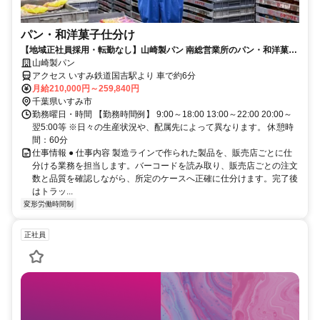
パン・和洋菓子仕分け
【地域正社員採用・転勤なし】山崎製パン 南総営業所のパン・和洋菓子
仕分けスタッフ募集！
山崎製パン
アクセス いすみ鉄道国吉駅より 車で約6分
月給210,000円～259,840円
千葉県いすみ市
勤務曜日・時間 【勤務時間例】 9:00～18:00 13:00～22:00 20:00～
翌5:00等 ※日々の生産状況や、配属先によって異なります。 休憩時
間：60分
仕事情報 ● 仕事内容 製造ラインで作られた製品を、販売店ごとに仕
分ける業務を担当します。バーコードを読み取り、販売店ごとの注文
数と品質を確認しながら、所定のケースへ正確に仕分けます。完了後
はトラッ...
変形労働時間制
正社員