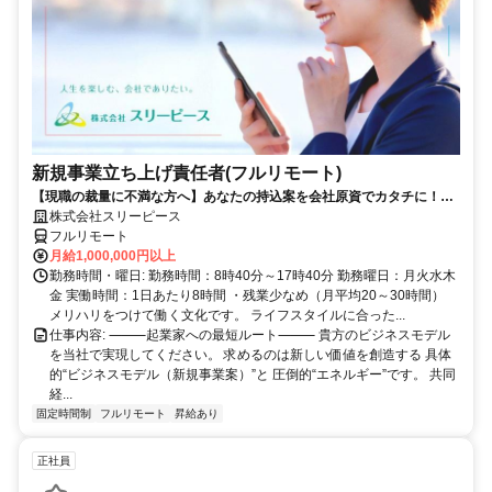
新規事業立ち上げ責任者(フルリモート)
【現職の裁量に不満な方へ】あなたの持込案を会社原資でカタチに！最
短6ヶ月で共同経営者の道へ
株式会社スリーピース
フルリモート
月給1,000,000円以上
勤務時間・曜日: 勤務時間：8時40分～17時40分 勤務曜日：月火水木
金 実働時間：1日あたり8時間 ・残業少なめ（月平均20～30時間）
メリハリをつけて働く文化です。 ライフスタイルに合った...
仕事内容: ⸻起業家への最短ルート⸻ 貴方のビジネスモデル
を当社で実現してください。 求めるのは新しい価値を創造する 具体
的“ビジネスモデル（新規事業案）”と 圧倒的“エネルギー”です。 共同
経...
固定時間制
フルリモート
昇給あり
正社員