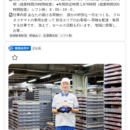
間（残業時間25時間程度） ●年間所定時間 1,976時間（残業時間300
時間程度） シフト例） 8：00～19：0...
仕事内容 あなたの届ける荷物が、 誰かの特別な一日をつくる。 クロ
ネコヤマトの車両を使って 担当エリアのお客様へ 荷物を配達・集荷
する仕事です。 加えて、セールス活動も行います。 地域に密着し、
お客...
未経験者歓迎
研修あり
交通費支給
シフト制
正社員