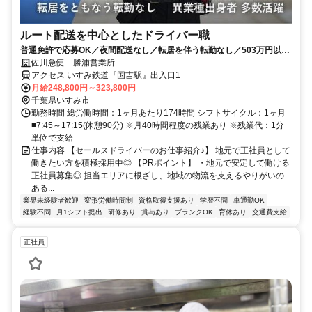
ルート配送を中心としたドライバー職
普通免許で応募OK／夜間配送なし／転居を伴う転勤なし／503万円以上
も可能！
佐川急便 勝浦営業所
アクセス いすみ鉄道『国吉駅』出入口1
月給248,800円～323,800円
千葉県いすみ市
勤務時間 総労働時間：1ヶ月あたり174時間 シフトサイクル：1ヶ月
■7:45～17:15(休憩90分) ※月40時間程度の残業あり ※残業代：1分
単位で支給
仕事内容 【セールスドライバーのお仕事紹介♪】 地元で正社員として
働きたい方を積極採用中◎ 【PRポイント】 ・地元で安定して働ける
正社員募集◎ 担当エリアに根ざし、地域の物流を支えるやりがいの
ある...
業界未経験者歓迎
変形労働時間制
資格取得支援あり
学歴不問
車通勤OK
経験不問
月1シフト提出
研修あり
賞与あり
ブランクOK
育休あり
交通費支給
正社員