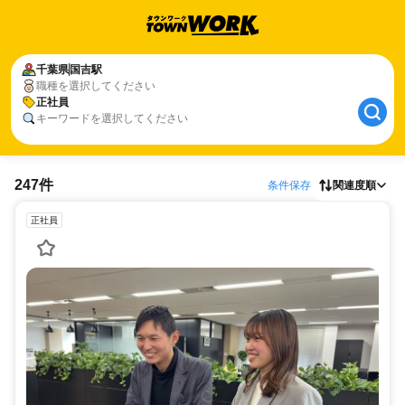
千葉県
国吉駅
職種を選択してください
正社員
キーワードを選択してください
247件
条件保存
関連度順
正社員