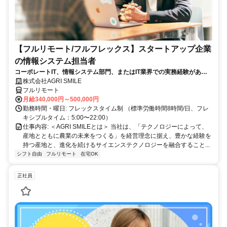
【フルリモート/フルフレックス】スタートアップ企業
の情報システム担当者
コーポレートIT、情報システム部門、またはIT業界での実務経験がある
方、大歓迎！
株式会社AGRI SMILE
フルリモート
月給340,000円～500,000円
勤務時間・曜日: フレックスタイム制 （標準労働時間8時間/日、フレ
キシブルタイム：5:00〜22:00）
仕事内容: ＜AGRI SMILEとは＞ 当社は、「テクノロジーによって、
産地とともに農業の未来をつくる」を経営理念に据え、豊かな経験を
持つ産地と、進化を続けるサイエンステクノロジーを融合すること...
シフト自由
フルリモート
在宅OK
正社員