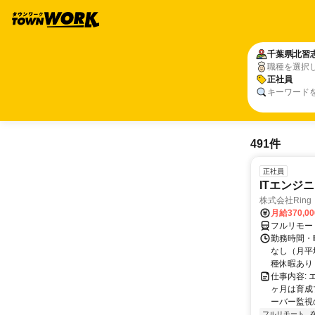
千葉県
北習
職種を選択
正社員
キーワード
491件
正社員
ITエンジ
株式会社Ring
月給370,0
フルリモー
勤務時間・曜
なし（月平
種休暇あり
仕事内容:
ヶ月は育成
ーバー監視の
フルリモート