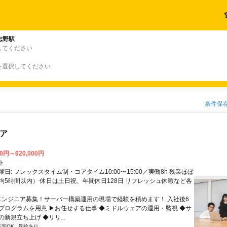
志野駅
してください
を選択してください
条件保
ニア
00円～620,000円
ト
日: フレックスタイム制・コアタイム10:00〜15:00／実働8h 残業ほぼ
均5時間以内） 休日は土日祝、年間休日128日 リフレッシュ休暇など各
 エンジニア募集！サーバー構築運用の現場で経験を積めます！ 入社後6
プログラムを用意 ▶お任せする仕事 ◆ミドルウェアの運用・監視 ◆サ
新規立ち上げ ◆リリ...
在宅OK
昇給あり