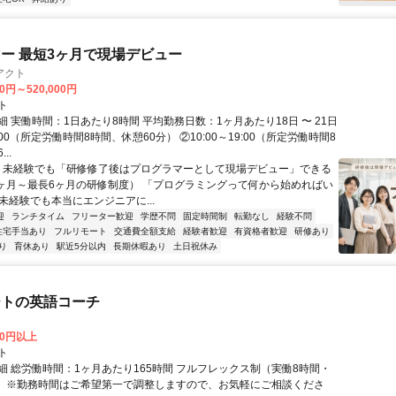
ー 最短3ヶ月で現場デビュー
アクト
00円～520,000円
ト
 実働時間：1日あたり8時間 平均勤務日数：1ヶ月あたり18日 〜 21日
18:00（所定労働時間8時間、休憩60分） ②10:00～19:00（所定労働時間8
..
＼ 未経験でも「研修修了後はプログラマーとして現場デビュー」できる
1ヶ月～最長6ヶ月の研修制度） 「プログラミングって何から始めればい
T未経験でも本当にエンジニアに...
迎
ランチタイム
フリーター歓迎
学歴不問
固定時間制
転勤なし
経験不問
住宅手当あり
フルリモート
交通費全額支給
経験者歓迎
有資格者歓迎
研修あり
り
育休あり
駅近5分以内
長期休暇あり
土日祝休み
ートの英語コーチ
00円以上
ト
細 総労働時間：1ヶ月あたり165時間 フルフレックス制（実働8時間・
） ※勤務時間はご希望第一で調整しますので、お気軽にご相談くださ