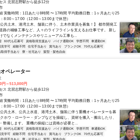
セス 北習志野駅から徒歩12分
市
 実働時間：1日あたり8時間 〜 17時間 平均勤務日数：1ヶ月あたり25
8:00～17:00（12:00～13:00まで休憩）
【公共土木、港湾土木、舗装に伴う、土木作業員を募集！】 都市開発工
道路の補修工事など、人々のライフラインを支えるお仕事です。 新し
けでなくメンテナンスやリニューアル工事も...
迎
60代も応募可
資格取得支援あり
バイク通勤OK
学歴不問
車通勤OK
場見学可
経験不問
住宅手当あり
賞与あり
ブランクOK
70代も応募可
格取得手当あり
寮・社宅あり
髪型・髪色自由
機オペレーター
社
00円～513,000円
セス 北習志野駅から徒歩12分
市
 実働時間：1日あたり8時間 〜 17時間 平均勤務日数：1ヶ月あたり25
8:00～17:00（12:00～13:00まで休憩）
【公共土木、公共上水道、港湾土木、舗装に伴う重機オペレーターを募
ックホウ・ローラー・ダンプなどを操縦し、資材を搬入・搬出したり、
・整備します。 重機の操縦には資格が必要と...
迎
60代も応募可
資格取得支援あり
バイク通勤OK
学歴不問
車通勤OK
場見学可
経験不問
住宅手当あり
賞与あり
ブランクOK
70代も応募可
格取得手当あり
寮・社宅あり
髪型・髪色自由