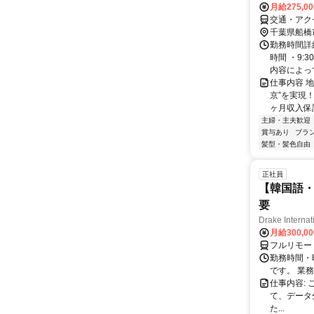
月給275,0
交通・アク
千葉県船橋
勤務時間詳細
時間 ・9:
内容によって
仕事内容 
京”を実現
ヶ月収入保証
主婦・主夫歓迎
賞与あり
ブラ
髪型・髪色自由
正社員
【韓国語・
要
Drake Internat
月給300,0
フルリモー
勤務時間・
です。 業務
仕事内容:
て、データ
た...