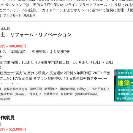
 このポジションでは世界的大手IT企業のオンラインプラットフォーム上に投稿され
どのコンテンツを確認し、ガイドラインおよびポリシーに基づいて適切に管理・判断す
制
フルリモート
昇給あり
正社員
築士 リフォーム・リノベーション
00円～400,000円
セス 「薬園台駅」「習志野駅」より徒歩7分
市
 実働時間：1日あたり8時間 平均勤務日数：1ヶ月あたり18日 〜 20日
0
建築士の“実力”を磨ける環境／ 完全週休2日制＆年間休暇126日♪ 千葉
売上No.1の安定企業 ❖プラン契約率66.7％＆業務効率抜群❖ ―･―･
･―･―･―･...
迎
資格取得支援あり
学歴不問
車通勤OK
固定時間制
転勤なし
住宅手当あり
資格者歓迎
賞与あり
育休あり
交通費支給
長期歓迎
資格取得手当あり
服装自由
木作業員
社
00円～513,000円