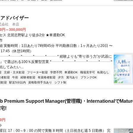
ムアドバイザー
式会社 本店
00円～300,000円
セス 北習志野駅より徒歩2分 ★車通勤OK
市
細 実働時間：1日あたり7時間45分 平均勤務日数：1ヶ月あたり20日 〜
0～17:45（休憩1時間）
┈┈┈*┈┈┈*┈┈┈*┈┈┈*┈┈┈* 経験よりも“寄り添う力”が武器に
』で選ばれる100％反響型営業 *┈┈┈*┈┈┈*┈┈┈*┈┈┈*┈┈┈*
してみたい...
迎
主婦・主夫歓迎
フリーター歓迎
学歴不問
車通勤OK
職場見学可
転勤なし
験者歓迎
午前
経験者歓迎
有資格者歓迎
夕方
賞与あり
ブランクOK
期歓迎
駅近5分以内
資格取得手当あり
シフト制
b Premium Support Manager(管理職)・InternationalでMa
宅!
00円
ト
日: 17：00～9：00 の間で実働 8 時間（土日祝含む週 5 日勤務） 完