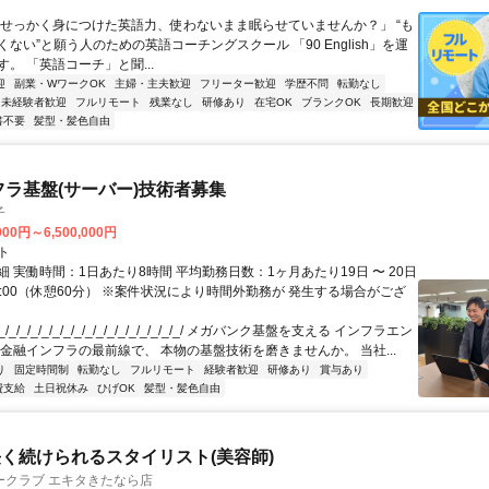
「せっかく身につけた英語力、使わないまま眠らせていませんか？」 “も
ない”と願う人のための英語コーチングスクール 「90 English」を運
。 「英語コーチ」と聞...
迎
副業・WワークOK
主婦・主夫歓迎
フリーター歓迎
学歴不問
転勤なし
未経験者歓迎
フルリモート
残業なし
研修あり
在宅OK
ブランクOK
長期歓迎
書不要
髪型・髪色自由
フラ基盤(サーバー)技術者募集
子
000円～6,500,000円
ト
 実働時間：1日あたり8時間 平均勤務日数：1ヶ月あたり19日 〜 20日
18:00（休憩60分） ※案件状況により時間外勤務が 発生する場合がござ
/_/_/_/_/_/_/_/_/_/_/_/_/_/_/_/_/ メガバンク基盤を支える インフラエン
 金融インフラの最前線で、 本物の基盤技術を磨きませんか。 当社...
り
固定時間制
転勤なし
フルリモート
経験者歓迎
研修あり
賞与あり
費支給
土日祝休み
ひげOK
髪型・髪色自由
く続けられるスタイリスト(美容師)
ークラブ エキタきたなら店