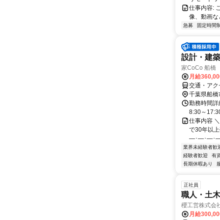
仕事内容:
像、動画な
急募
固定時間
設計・建
家CoCo 船橋
月給360,0
交通・アク
千葉県船橋
勤務時間詳細
8:30～17:3
仕事内容 ＼
で30年以上
―･―･―･―
業界未経験者歓
経験者歓迎
有
長期休暇あり
正社員
職人・土
櫻工営株式会
月給300,0