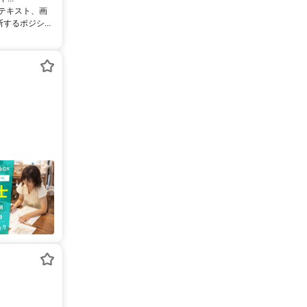
るテキスト、画
るポジシ...