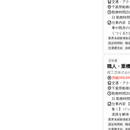
交通・アク
千葉県船橋
勤務時間詳細
日 勤務時間：
仕事内容 
事や既存の
くつくるだ
業界未経験者歓
固定時間制
職
交通費支給
資
正社員
職人・重
櫻工営株式会
月給300,0
交通・アク
千葉県船橋
勤務時間詳細
日 勤務時間：
仕事内容 
集！】 バ
道路を解体
業界未経験者歓
固定時間制
職
交通費支給
資