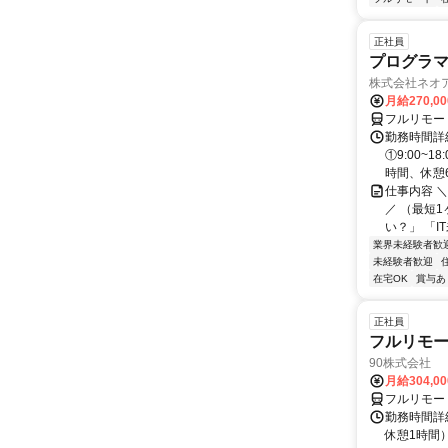
正社員
プログラマ
株式会社ネオ
月給270,0
フルリモー
勤務時間詳細
①9:00~
時間、休憩6.
仕事内容 
／ （最短
い？」 「I
業界未経験者歓
未経験者歓迎
在宅OK
賞与あ
正社員
フルリモ
90株式会社
月給304,0
フルリモー
勤務時間詳
休憩1時間