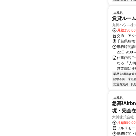
正社員
賃貸ルー
丸長ハウス株
月給250,0
交通・アク
千葉県船橋
勤務時間詳
22日 9:0
仕事内容 *
なる 『人柄
営業職に挑戦
業界未経験者歓
経験不問
未経
交通費支給
長
正社員
急募!Airbn
境・完全在
大川株式会社
月給550,0
フルリモー
勤務時間・曜