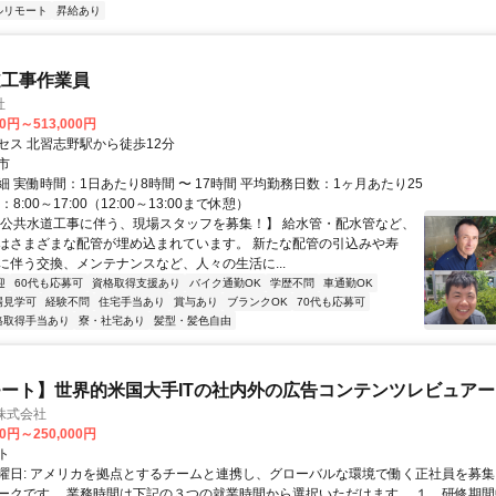
ルリモート
昇給あり
道工事作業員
社
00円～513,000円
セス 北習志野駅から徒歩12分
市
 実働時間：1日あたり8時間 〜 17時間 平均勤務日数：1ヶ月あたり25
8:00～17:00（12:00～13:00まで休憩）
【公共水道工事に伴う、現場スタッフを募集！】 給水管・配水管など、
はさまざまな配管が埋め込まれています。 新たな配管の引込みや寿
に伴う交換、メンテナンスなど、人々の生活に...
迎
60代も応募可
資格取得支援あり
バイク通勤OK
学歴不問
車通勤OK
場見学可
経験不問
住宅手当あり
賞与あり
ブランクOK
70代も応募可
格取得手当あり
寮・社宅あり
髪型・髪色自由
ート】世界的米国大手ITの社内外の広告コンテンツレビュアー
n株式会社
00円～250,000円
ト
曜日: アメリカを拠点とするチームと連携し、グローバルな環境で働く正社員を募集
ークです。 業務時間は下記の３つの就業時間から選択いただけます。 １．研修期間中.