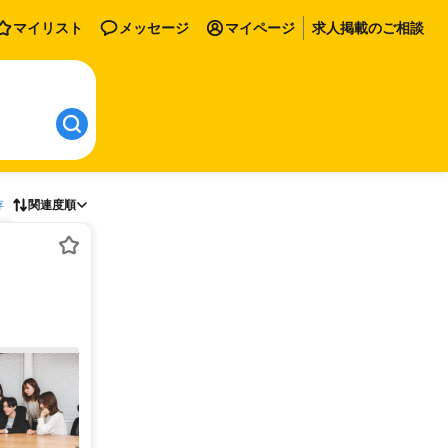
マイリスト
メッセージ
マイページ
求人掲載のご相談
存
関連度順