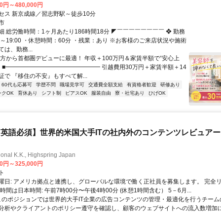
00円～480,000円
セス 新京成線／習志野駅～徒歩10分
市
 総労働時間：1ヶ月あたり186時間18分 ◤￣￣￣￣￣￣￣￣ ❖ 勤務
30～19:00 ・休憩時間：60分 ・残業：あり ※お客様のご来店状況や施術
は、勤務...
地方から首都圏デビューに最適！ 年収＋100万円＆家賃半額で“安心上
！ ■━━━━━━━━━━━━━━━━ 引越費用30万円＋家賃半額＋14
で 『移住の不安』もすべて解...
60代も応募可
学歴不問
職場見学可
交通費全額支給
有資格者歓迎
研修あり
ンクOK
育休あり
シフト制
ピアスOK
服装自由
寮・社宅あり
ひげOK
英語必須】世界的米国大手ITの社内外のコンテンツレビュア
ional K.K., Highspring Japan
00円～325,000円
ト
曜日: アメリカ拠点と連携し、グローバルな環境で働く正社員を募集します。 完全
時間は日本時間: 午前7時00分〜午後4時00分 (休憩1時間含む） 5－6月...
 このポジションでは世界的大手IT企業の広告コンテンツの管理・最適化を行うチー
分析やクライアントのポリシー遵守を確認し、顧客のウェブサイトへの流入数増加