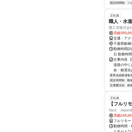
固定時間制
フ
正社員
職人・水
櫻工営株式会
月給300,0
交通・アク
千葉県船橋
勤務時間詳細
日 勤務時間：
仕事内容 
道路の中に
命・耐震化
業界未経験者歓
固定時間制
職
交通費支給
資
正社員
【フルリモ
Vaco Japa
月給249,0
フルリモー
勤務時間・
リモートワ