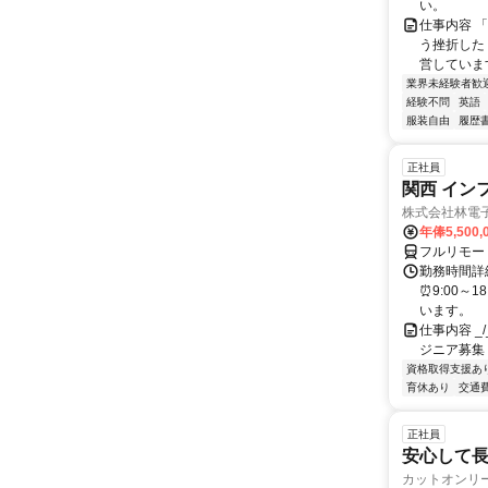
い。
仕事内容 
う挫折したく
営しています
業界未経験者歓
経験不問
英語
服装自由
履歴
正社員
関西 イン
株式会社林電
年俸5,500,
フルリモー
勤務時間詳細
⏰9:00～
います。
仕事内容 _/_
ジニア募集
資格取得支援あ
育休あり
交通
正社員
安心して長
カットオンリ