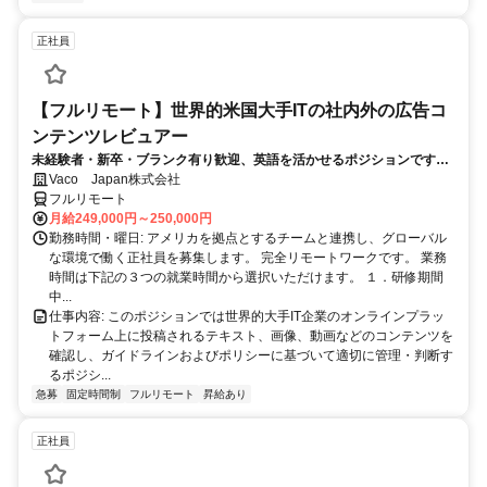
正社員
【フルリモート】世界的米国大手ITの社内外の広告コ
ンテンツレビュアー
未経験者・新卒・ブランク有り歓迎、英語を活かせるポジションです。
完全リモート
Vaco Japan株式会社
フルリモート
月給249,000円～250,000円
勤務時間・曜日: アメリカを拠点とするチームと連携し、グローバル
な環境で働く正社員を募集します。 完全リモートワークです。 業務
時間は下記の３つの就業時間から選択いただけます。 １．研修期間
中...
仕事内容: このポジションでは世界的大手IT企業のオンラインプラッ
トフォーム上に投稿されるテキスト、画像、動画などのコンテンツを
確認し、ガイドラインおよびポリシーに基づいて適切に管理・判断す
るポジシ...
急募
固定時間制
フルリモート
昇給あり
正社員