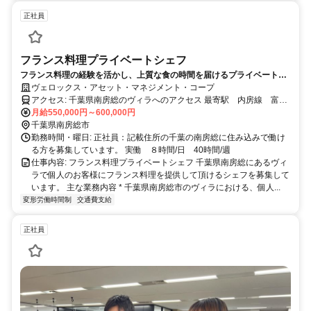
正社員
フランス料理プライベートシェフ
フランス料理の経験を活かし、上質な食の時間を届けるプライベートシ
ェフへ。
ヴェロックス・アセット・マネジメント・コープ
アクセス: 千葉県南房総のヴィラへのアクセス 最寄駅 内房線 富浦
月給550,000円～600,000円
駅 徒歩37分 送迎可能 自動車通勤可能
千葉県南房総市
勤務時間・曜日: 正社員：記載住所の千葉の南房総に住み込みで働け
る方を募集しています。 実働 ８時間/日 40時間/週
仕事内容: フランス料理プライベートシェフ 千葉県南房総にあるヴィ
ラで個人のお客様にフランス料理を提供して頂けるシェフを募集して
います。 主な業務内容 * 千葉県南房総市のヴィラにおける、個人...
変形労働時間制
交通費支給
正社員