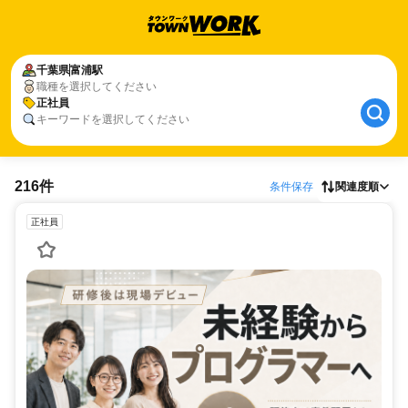
千葉県
富浦駅
職種を選択してください
正社員
キーワードを選択してください
216件
条件保存
関連度順
正社員