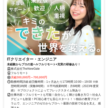
ITクリエイター・エンジニア
未経験からプロの道へ✨フルリモート×充実の研修あり！
株式会社TheNewGate
フルリモート
月給300,000円～700,000円
勤務時間詳細 総労働時間：1ヶ月あたり173時間 10:00～19:00 ※休
憩時間1時間（実働8時間） ※平均残業時間：月6時間（2023年度実
績） ※プロジェクトによってフレックスタイム制あり
仕事内容 ✨フルリモートも可能！自分らしく輝ける働き方◎ ✨社会人
デビューも歓迎！PC初心者でも安心スタート！ ✨独自の教育プログ
ラムで、エンジニアのゼロからプロへ ✨最新の技術で社会を支え、感
謝され...