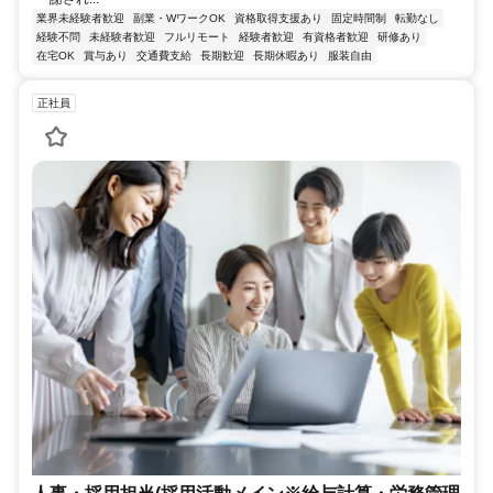
業界未経験者歓迎
副業・WワークOK
資格取得支援あり
固定時間制
転勤なし
経験不問
未経験者歓迎
フルリモート
経験者歓迎
有資格者歓迎
研修あり
在宅OK
賞与あり
交通費支給
長期歓迎
長期休暇あり
服装自由
正社員