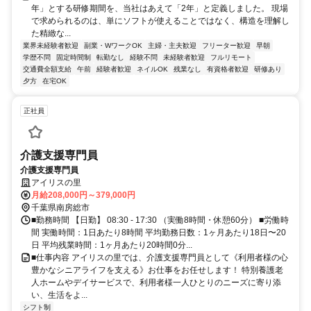
年」とする研修期間を、当社はあえて「2年」と定義しました。 現場
で求められるのは、単にソフトが使えることではなく、構造を理解し
た精緻な...
業界未経験者歓迎
副業・WワークOK
主婦・主夫歓迎
フリーター歓迎
早朝
学歴不問
固定時間制
転勤なし
経験不問
未経験者歓迎
フルリモート
交通費全額支給
午前
経験者歓迎
ネイルOK
残業なし
有資格者歓迎
研修あり
夕方
在宅OK
正社員
介護支援専門員
介護支援専門員
アイリスの里
月給208,000円～379,000円
千葉県南房総市
■勤務時間 【日勤】 08:30 - 17:30 （実働8時間・休憩60分） ■労働時
間 実働時間：1日あたり8時間 平均勤務日数：1ヶ月あたり18日〜20
日 平均残業時間：1ヶ月あたり20時間0分...
■仕事内容 アイリスの里では、介護支援専門員として《利用者様の心
豊かなシニアライフを支える》お仕事をお任せします！ 特別養護老
人ホームやデイサービスで、利用者様一人ひとりのニーズに寄り添
い、生活をよ...
シフト制