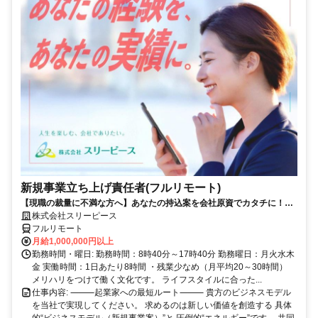
新規事業立ち上げ責任者(フルリモート)
【現職の裁量に不満な方へ】あなたの持込案を会社原資でカタチに！最
短6ヶ月で共同経営者の道へ
株式会社スリーピース
フルリモート
月給1,000,000円以上
勤務時間・曜日: 勤務時間：8時40分～17時40分 勤務曜日：月火水木
金 実働時間：1日あたり8時間 ・残業少なめ（月平均20～30時間）
メリハリをつけて働く文化です。 ライフスタイルに合った...
仕事内容: ⸻起業家への最短ルート⸻ 貴方のビジネスモデル
を当社で実現してください。 求めるのは新しい価値を創造する 具体
的“ビジネスモデル（新規事業案）”と 圧倒的“エネルギー”です。 共同