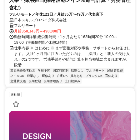
人事・採用担当(採用活動メイン※給与計算・労務管理
含む)
フルリモート／年休121日／月給35万〜49万／代表直下
日本スキルプロバイダ株式会社
フルリモート
月給350,343円～490,000円
勤務時間詳細 総労働時間：1ヶ月あたり163時間20分 10:00～
19:00（実働8時間／休憩1時間）
仕事内容 ※ はじめに ※ まず面接対応や事務・サポートからお任せし
ます。 入社1ヶ月目に注力いただくのは、「採用」と「新人の受け入
れ」の2つです。 労務手続きや給与計算も担当領域に含まれますが、
段階...
業界未経験者歓迎
学歴不問
固定時間制
転勤なし
フルリモート
経験者歓迎
ネイルOK
残業なし
研修あり
在宅OK
賞与あり
ブランクOK
育休あり
交通費支給
長期歓迎
長期休暇あり
土日祝休み
正社員