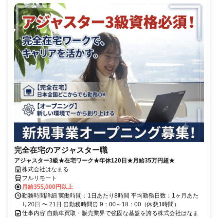
完全在宅のアジャスター職
アジャスター3級★在宅ワーク★年休120日★月給35万円超★
株式会社はなまる
フルリモート
月給355,000円以上
勤務時間詳細 実働時間：1日あたり8時間 平均勤務日数：1ヶ月あた
り20日 〜 21日 ⏰勤務時間⏰ 9：00～18：00（休憩1時間）
仕事内容 自動車買取・販売業界で強固な基盤を誇る株式会社はなま