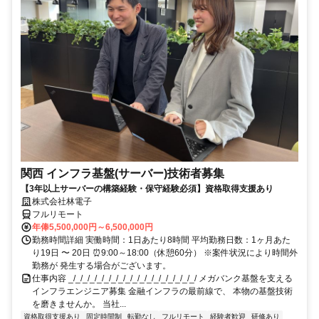
関西 インフラ基盤(サーバー)技術者募集
【3年以上サーバーの構築経験・保守経験必須】資格取得支援あり
株式会社林電子
フルリモート
年俸5,500,000円～6,500,000円
勤務時間詳細 実働時間：1日あたり8時間 平均勤務日数：1ヶ月あた
り19日 〜 20日 ⏰9:00～18:00（休憩60分） ※案件状況により時間外
勤務が 発生する場合がございます。
仕事内容 _/_/_/_/_/_/_/_/_/_/_/_/_/_/_/_/_/_/ メガバンク基盤を支える
インフラエンジニア募集 金融インフラの最前線で、 本物の基盤技術
を磨きませんか。 当社...
資格取得支援あり
固定時間制
転勤なし
フルリモート
経験者歓迎
研修あり