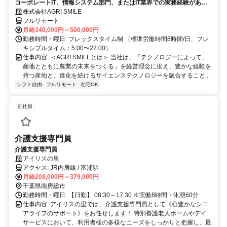
コーポレートIT、情報システム部門、またはIT業界での実務経験がある
方、大歓迎！
株式会社AGRI SMILE
フルリモート
月給340,000円～500,000円
勤務時間・曜日: フレックスタイム制 （標準労働時間8時間/日、フレ
キシブルタイム：5:00〜22:00）
仕事内容: ＜AGRI SMILEとは＞ 当社は、「テクノロジーによって、
産地とともに農業の未来をつくる」を経営理念に据え、豊かな経験を
持つ産地と、進化を続けるサイエンステクノロジーを融合すること...
シフト自由
フルリモート
在宅OK
正社員
介護支援専門員
介護支援専門員
アイリスの里
アクセス: JR内房線 / 富浦駅
月給208,000円～379,000円
千葉県南房総市
勤務時間・曜日: 【日勤】 08:30～17:30 ※実働8時間・休憩60分
仕事内容: アイリスの里では、介護支援専門員として《心豊かなシニ
アライフのサポート》をお任せします！ 特別養護老人ホームやデイ
サービスにおいて、利用者様の多様なニーズをしっかりと把握し、最