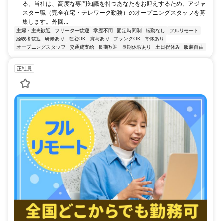
る。当社は、高度な専門知識を持つあなたをお迎えするため、アジャ
スター職（完全在宅・テレワーク勤務）のオープニングスタッフを募
集します。外回...
主婦・主夫歓迎
フリーター歓迎
学歴不問
固定時間制
転勤なし
フルリモート
経験者歓迎
研修あり
在宅OK
賞与あり
ブランクOK
育休あり
オープニングスタッフ
交通費支給
長期歓迎
長期休暇あり
土日祝休み
服装自由
正社員