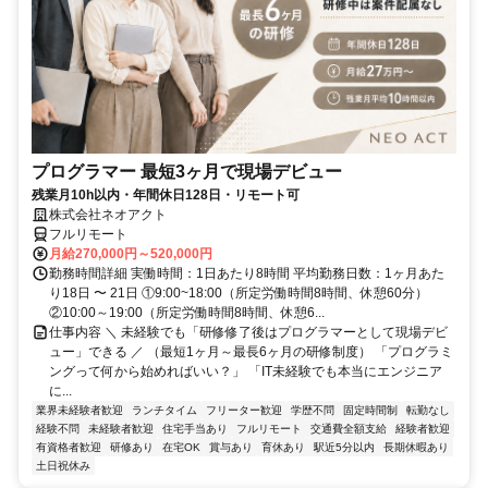
プログラマー 最短3ヶ月で現場デビュー
残業月10h以内・年間休日128日・リモート可
株式会社ネオアクト
フルリモート
月給270,000円～520,000円
勤務時間詳細 実働時間：1日あたり8時間 平均勤務日数：1ヶ月あた
り18日 〜 21日 ①9:00~18:00（所定労働時間8時間、休憩60分）
②10:00～19:00（所定労働時間8時間、休憩6...
仕事内容 ＼ 未経験でも「研修修了後はプログラマーとして現場デビ
ュー」できる ／ （最短1ヶ月～最長6ヶ月の研修制度） 「プログラミ
ングって何から始めればいい？」 「IT未経験でも本当にエンジニア
に...
業界未経験者歓迎
ランチタイム
フリーター歓迎
学歴不問
固定時間制
転勤なし
経験不問
未経験者歓迎
住宅手当あり
フルリモート
交通費全額支給
経験者歓迎
有資格者歓迎
研修あり
在宅OK
賞与あり
育休あり
駅近5分以内
長期休暇あり
土日祝休み