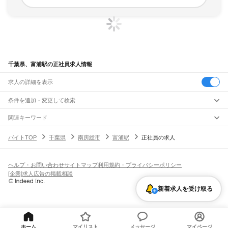
千葉県、富浦駅の正社員求人情報
求人の詳細を表示
条件を追加・変更して検索
市区町村を追加・変更
関連キーワード
完全在宅ワーク 全国
シール貼り 在宅
現在地周辺
ガチャガチャ
犬カフェ
千葉県
駅を追加・変更
バイトTOP
千葉県
南房総市
富浦駅
正社員の求人
千葉県
すべて
千葉市
すべて
職種を追加・変更
JR武蔵野線
中央区
花見川区
稲毛区
若葉区
緑区
美浜区
南流山駅
新松戸駅
新八柱駅
東松戸駅
市川大野駅
船橋法典駅
西船橋駅
飲食・フードサービス
ヘルプ・お問い合わせ
サイトマップ
利用規約・プライバシーポリシー
銚子市
市川市
船橋市
館山市
木更津市
松戸市
野田市
茂原市
成田市
佐倉市
東金市
特徴を追加・変更
飲食・フードサービス
すべて
[企業]求人広告の掲載相談
JR中央・総武線
旭市
習志野市
柏市
勝浦市
市原市
流山市
八千代市
我孫子市
鴨川市
鎌ケ谷市
ホールスタッフ
キッチンスタッフ
皿洗い・洗い場
精肉・鮮魚加工
給食調理
人気
市川駅
本八幡駅
下総中山駅
西船橋駅
船橋駅
東船橋駅
津田沼駅
幕張本郷駅
幕張駅
君津市
富津市
浦安市
四街道市
袖ケ浦市
八街市
印西市
白井市
富里市
南房総市
雇用形態を追加・変更
新着求人を受け取る
パン屋（ベーカリー）
フードカウンター販売員
バー（BAR）・バーテンダー
日払いOK
高校生歓迎
学生歓迎
深夜の仕事
髪型・髪色自由
ひげOK
ネイルOK
新検見川駅
稲毛駅
西千葉駅
千葉駅
匝瑳市
香取市
山武市
いすみ市
大網白里市
印旛郡
香取郡
山武郡
長生郡
夷隅郡
飲食店補助（開店・閉店準備）
飲食店（店長・マネージャー）
ピアスOK
アルバイト・パート
履歴書不要
オープニングスタッフ
留学生・外国人活躍中
安房郡
都道府県を変更
営業・販売
JR総武本線
勤務期間
正社員
市川駅
船橋駅
津田沼駅
稲毛駅
千葉駅
東千葉駅
都賀駅
四街道駅
物井駅
佐倉駅
営業・販売
すべて
短期
契約社員
単発・1日OK
長期
期間限定（春夏冬休み等）
南酒々井駅
榎戸駅
八街駅
日向駅
成東駅
松尾駅
横芝駅
飯倉駅
八日市場駅
干潟駅
旭駅
営業
テレフォンアポインター（テレアポ）
ルートセールス
コンビニ
シフト
派遣社員
ホーム
マイリスト
メッセージ
マイページ