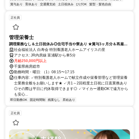
賞与あり
育休あり
交通費支給
土日祝休み
ひげOK
髪型・髪色自由
正社員
管理栄養士
調理業務なし＆土日祝休み◎住宅手当や寮あり ★賞与3ヶ月分＆再雇用
制度あり☆働きやすさ抜群の環境です☆
社会福祉法人 白寿会 特別養護老人ホームアイリスの里
アクセス: JR内房線 富浦駅から車5分
月給250,000円以上
千葉県南房総市
勤務時間・曜日: （1）08:15〜17:15
仕事内容: ✓特別養護老人ホームで献立作成や栄養管理など管理栄養
士業務全般をお願いします★ ✓月1～2回程度土日祝に日直業務あり
◎その際は平日に代休取得できます◎ ✓マイカー通勤OKで遠方から
も安心...
即日勤務OK
固定時間制
残業なし
昇給あり
正社員