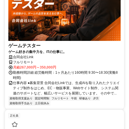
ゲームテスター
ゲーム好きの集中力を、ITの仕事に。
合同会社Link
フルリモート
月給267,000円～350,000円
勤務時間詳細 総労働時間：1ヶ月あたり160時間 9:30〜18:30(実働8
時間)
仕事内容 ●募集背景 合同会社Linkでは、生成AIを取り入れたクリエイ
ティブ制作をはじめ、EC・物販事業、Webサイト制作、システム関
連のサポートなど、幅広いサービスを展開しています。 その中で...
資格取得支援あり
固定時間制
フルリモート
午前
研修あり
夕方
資格取得手当あり
土日祝休み
正社員