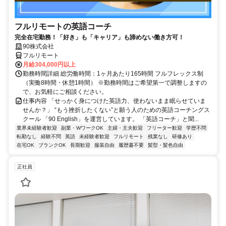
フルリモートの英語コーチ
完全在宅勤務！「好き」も「キャリア」も諦めない働き方可！
90株式会社
フルリモート
月給304,000円以上
勤務時間詳細 総労働時間：1ヶ月あたり165時間 フルフレックス制
（実働8時間・休憩1時間） ※勤務時間はご希望第一で調整しますの
で、お気軽にご相談ください。
仕事内容 「せっかく身につけた英語力、使わないまま眠らせていま
せんか？」 “もう挫折したくない”と願う人のための英語コーチングス
クール 「90 English」を運営しています。 「英語コーチ」と聞...
業界未経験者歓迎
副業・WワークOK
主婦・主夫歓迎
フリーター歓迎
学歴不問
転勤なし
経験不問
英語
未経験者歓迎
フルリモート
残業なし
研修あり
在宅OK
ブランクOK
長期歓迎
服装自由
履歴書不要
髪型・髪色自由
正社員