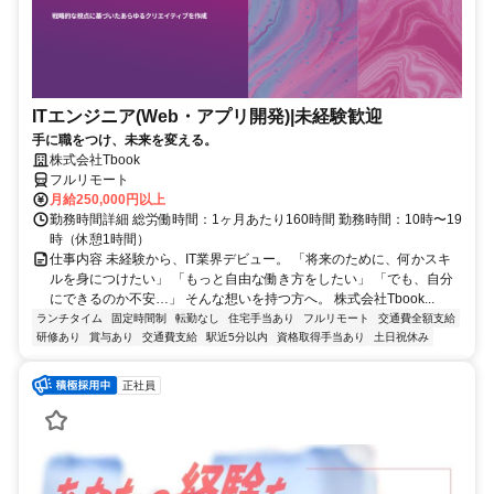
ITエンジニア(Web・アプリ開発)|未経験歓迎
手に職をつけ、未来を変える。
株式会社Tbook
フルリモート
月給250,000円以上
勤務時間詳細 総労働時間：1ヶ月あたり160時間 勤務時間：10時〜19
時（休憩1時間）
仕事内容 未経験から、IT業界デビュー。 「将来のために、何かスキ
ルを身につけたい」 「もっと自由な働き方をしたい」 「でも、自分
にできるのか不安…」 そんな想いを持つ方へ。 株式会社Tbook...
ランチタイム
固定時間制
転勤なし
住宅手当あり
フルリモート
交通費全額支給
研修あり
賞与あり
交通費支給
駅近5分以内
資格取得手当あり
土日祝休み
正社員