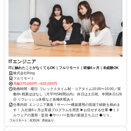
ITエンジニア
ITに触れたことがなくてもOK｜フルリモート｜研修6ヶ月｜未経験OK
株式会社Ring
フルリモート
月給370,000円～620,000円
勤務時間・曜日: フレックスタイム制・コアタイム10:00〜15:00／実
働8h 残業ほぼなし（月平均5時間以内） 休日は土日祝、年間休日128
日 リフレッシュ休暇など各種休暇あり
仕事内容: エンジニア募集！サーバー構築運用の現場で経験を積めま
す！ 入社後6ヶ月は育成プログラムを用意 ▶お任せする仕事 ◆ミド
ルウェアの運用・監視 ◆サーバー監視の新規立ち上げ ◆リリ...
フルリモート
在宅OK
昇給あり