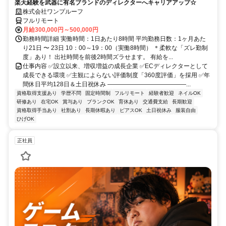
楽天経験を武器に有名ブランドのディレクターへキャリアアップ☆
株式会社ワンプルーフ
フルリモート
月給300,000円～500,000円
勤務時間詳細 実働時間：1日あたり8時間 平均勤務日数：1ヶ月あた
り21日 〜 23日 10：00～19：00（実働8時間） ＊柔軟な「ズレ勤制
度」あり！ 出社時間を前後2時間ズラせます。 有給を...
仕事内容 ✅設立以来、増収増益の成長企業 ✅ECディレクターとして
成長できる環境 ✅主観によらない評価制度「360度評価」を採用 ✅年
間休日平均128日＆土日祝休み ―――――――――――――...
資格取得支援あり
学歴不問
固定時間制
フルリモート
経験者歓迎
ネイルOK
研修あり
在宅OK
賞与あり
ブランクOK
育休あり
交通費支給
長期歓迎
資格取得手当あり
社割あり
長期休暇あり
ピアスOK
土日祝休み
服装自由
ひげOK
正社員