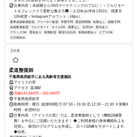
を導入 (出退勤を30分まで前後させることが...
仕事内容 ✨未経験からSNSマーケティングのプロに！ ✨フルリモー
ト＆フレックスで柔軟な働き方🏢 ✨土日休み(年休130日)、残業月
10h程度 ✅Instagramアカウント ↓ https:/...
業界未経験者歓迎
フリーター歓迎
学歴不問
固定時間制
転勤なし
経験不問
未経験者歓迎
フルリモート
ネイルOK
残業なし
在宅OK
賞与あり
ブランクOK
育休あり
長期歓迎
駅近5分以内
長期休暇あり
ピアスOK
土日祝休み
正社員
柔道整復師
千葉県南房総市にある高齢者支援施設
アイリスの里
アクセス: 冨浦駅
月給241,680円～392,480円
千葉県南房総市
勤務時間・曜日: [就業時間] ① 07:30～16:30 ② 12:30～21:30 ※実働8
時間・休憩60分
仕事内容: 《アイリスの里》では、柔道整復師として《機能訓練業
務》を中心にご活躍いただきます！ ◆ご利用者様の身体機能向上を
目指し、個別のプログラムを作成し、日々の訓練をサポートします。
◆自然...