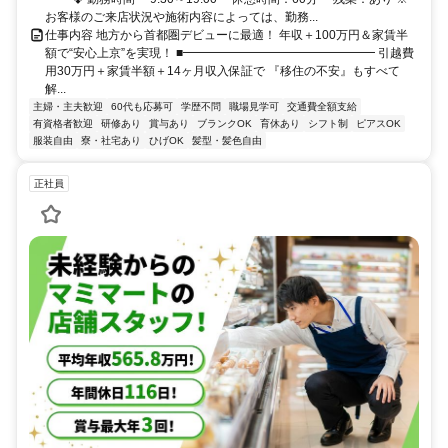
お客様のご来店状況や施術内容によっては、勤務...
仕事内容 地方から首都圏デビューに最適！ 年収＋100万円＆家賃半
額で“安心上京”を実現！ ■━━━━━━━━━━━━━━━━ 引越費
用30万円＋家賃半額＋14ヶ月収入保証で 『移住の不安』もすべて
解...
主婦・主夫歓迎
60代も応募可
学歴不問
職場見学可
交通費全額支給
有資格者歓迎
研修あり
賞与あり
ブランクOK
育休あり
シフト制
ピアスOK
服装自由
寮・社宅あり
ひげOK
髪型・髪色自由
正社員