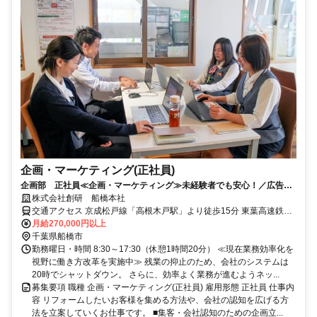
企画・マーケティング(正社員)
企画部 正社員≪企画・マーケティング≫未経験者でも安心！／広告宣
伝の仕事に興味をお持ちの方歓迎！
株式会社創研 船橋本社
交通アクセス 京成松戸線「高根木戸駅」より徒歩15分 東葉高速鉄道
「飯山満」駅より徒歩17分
月給270,000円以上
千葉県船橋市
勤務曜日・時間 8:30～17:30（休憩1時間20分） ≪現在業務効率化を
視野に働き方改革を実施中≫ 残業の抑止のため、会社のシステムは
20時でシャットダウン。 さらに、効率よく業務が進むようネッ...
募集要項 職種 企画・マーケティング(正社員) 雇用形態 正社員 仕事内
容 リフォームしたいお客様を集める方法や、会社の認知を広げる方
法を立案していくお仕事です。 ■集客・会社認知のための企画立...