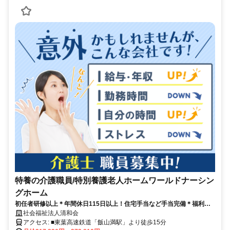
特養の介護職員/特別養護老人ホームワールドナーシン
グホーム
初任者研修以上＊年間休日115日以上！住宅手当など手当完備＊福利厚
生も豊富◎安心して長く働ける環境が整っています♪＊マイカー通勤OK
社会福祉法人清和会
＊
アクセス: ■東葉高速鉄道「飯山満駅」より徒歩15分