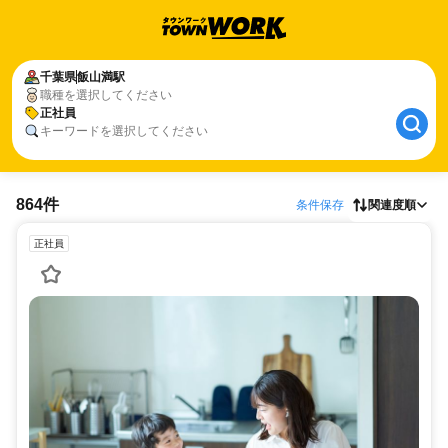
千葉県
飯山満駅
職種を選択してください
正社員
キーワードを選択してください
864件
条件保存
関連度順
正社員