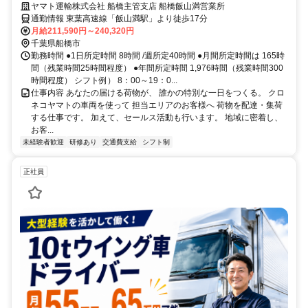
は収入も休日も充実
ヤマト運輸株式会社 船橋主管支店 船橋飯山満営業所
通勤情報 東葉高速線「飯山満駅」より徒歩17分
月給211,590円～240,320円
千葉県船橋市
勤務時間 ●1日所定時間 8時間 /週所定40時間 ●月間所定時間は 165時
間（残業時間25時間程度） ●年間所定時間 1,976時間（残業時間300
時間程度） シフト例） 8：00～19：0...
仕事内容 あなたの届ける荷物が、 誰かの特別な一日をつくる。 クロ
ネコヤマトの車両を使って 担当エリアのお客様へ 荷物を配達・集荷
する仕事です。 加えて、セールス活動も行います。 地域に密着し、
お客...
未経験者歓迎
研修あり
交通費支給
シフト制
正社員