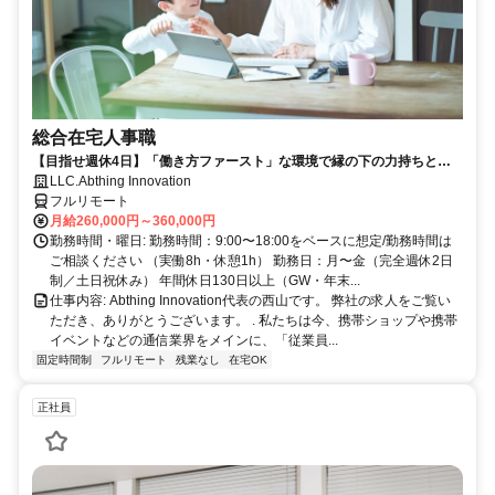
総合在宅人事職
【目指せ週休4日】「働き方ファースト」な環境で縁の下の力持ちとし
て活躍する人事ポジション｜20代30代活躍中
LLC.Abthing Innovation
フルリモート
月給260,000円～360,000円
勤務時間・曜日: 勤務時間：9:00〜18:00をベースに想定/勤務時間は
ご相談ください （実働8h・休憩1h） 勤務日：月〜金（完全週休2日
制／土日祝休み） 年間休日130日以上（GW・年末...
仕事内容: Abthing Innovation代表の西山です。 弊社の求人をご覧い
ただき、ありがとうございます。 . 私たちは今、携帯ショップや携帯
イベントなどの通信業界をメインに、「従業員...
固定時間制
フルリモート
残業なし
在宅OK
正社員