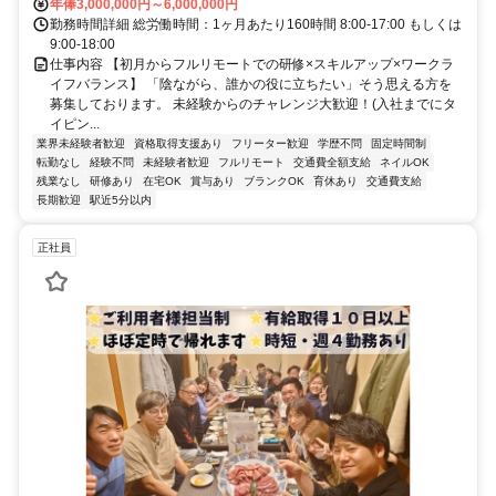
年俸3,000,000円～6,000,000円
勤務時間詳細 総労働時間：1ヶ月あたり160時間 8:00-17:00 もしくは
9:00-18:00
仕事内容 【初月からフルリモートでの研修×スキルアップ×ワークラ
イフバランス】 「陰ながら、誰かの役に立ちたい」そう思える方を
募集しております。 未経験からのチャレンジ大歓迎！(入社までにタ
イピン...
業界未経験者歓迎
資格取得支援あり
フリーター歓迎
学歴不問
固定時間制
転勤なし
経験不問
未経験者歓迎
フルリモート
交通費全額支給
ネイルOK
残業なし
研修あり
在宅OK
賞与あり
ブランクOK
育休あり
交通費支給
長期歓迎
駅近5分以内
正社員