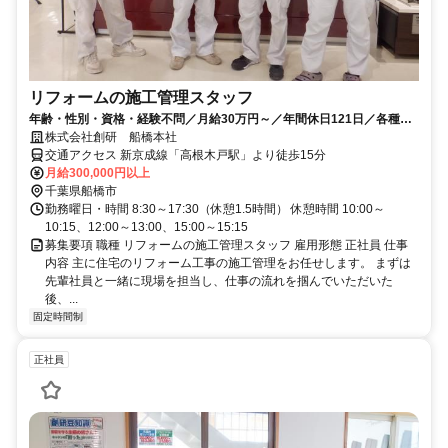
リフォームの施工管理スタッフ
年齢・性別・資格・経験不問／月給30万円～／年間休日121日／各種手
当や手厚い待遇が自慢です◎
株式会社創研 船橋本社
交通アクセス 新京成線「高根木戸駅」より徒歩15分
月給300,000円以上
千葉県船橋市
勤務曜日・時間 8:30～17:30（休憩1.5時間） 休憩時間 10:00～
10:15、12:00～13:00、15:00～15:15
募集要項 職種 リフォームの施工管理スタッフ 雇用形態 正社員 仕事
内容 主に住宅のリフォーム工事の施工管理をお任せします。 まずは
先輩社員と一緒に現場を担当し、仕事の流れを掴んでいただいた
後、...
固定時間制
正社員