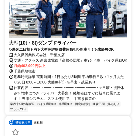
大型(10t・8t)ダンプドライバー
✨週休二日制も有✨大型免許取得費用負担✨新車可！✨未経験OK
大久保興業株式会社 千葉支店
交通・アクセス 新京成電鉄「高根公団駅」車9分 ⭐車・バイク通勤OK
月給402,000円以上
千葉県船橋市
勤務時間詳細 実働時間：1日あたり8時間 平均勤務日数：1ヶ月あた
り20日 8:00～18:00(実働8時間) ※早出・残業あり
仕事内容 ･･━━･･━━･･━━･･━━･･━━･･━━･･ ✨日曜・祝日休
み✨ 増車につきドライバー大募集！ 経験者はすぐに新車に乗れま
す！ 専用システム、スマホ使用で、 手書き伝票の...
業界未経験者歓迎
バイク通勤OK
車通勤OK
固定時間制
経験不問
賞与あり
ブランクOK
正社員