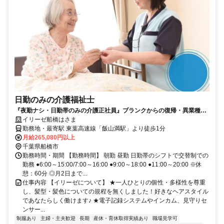
日勤のみの介護福祉士
『夜勤ナシ・日勤帯のみの介護正社員』ブランクからの復帰・異業種か
らの転職も大歓迎です！
イリーゼ船橋はさま
勤務地・最寄駅 東葉高速線「飯山満駅」より徒歩1分
月給265,080円以上
千葉県船橋市
勤務時間・期間 【勤務時間】 朝勤 昼勤 日勤帯のシフトで交替制での
勤務 ●6:00～15:00/7:00～16:00 ●9:00～18:00 ●11:00～20:00 ※休
憩：60分 ◎月2日まで...
仕事内容 【イリーゼについて】 ★一人ひとりの個性・多様性を尊重
し、髪型・髪色についての規程を無くしました！好きなヘアスタイル
であなたらしく働けます♪ ★電子記録システムやインカム、見守りセ
ンサー...
制服あり
主婦・主夫歓迎
長期
産休・育休取得実績あり
職場見学可