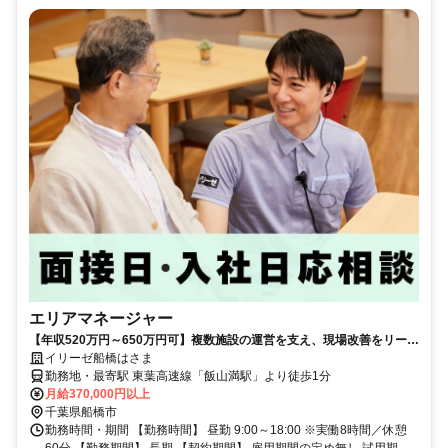
エリアマネージャー
【年収520万円～650万円可】複数施設の運営を支え、現場改善をリード
するポジション
イリーゼ船橋はさま
勤務地・最寄駅 東葉高速線「飯山満駅」より徒歩1分
月給370,000円以上
千葉県船橋市
勤務時間・期間 【勤務時間】 昼勤 9:00～18:00 ※実働8時間／休憩
60分 【勤務期間】 長期 【契約期間】 雇用期間の定め無し 試用期