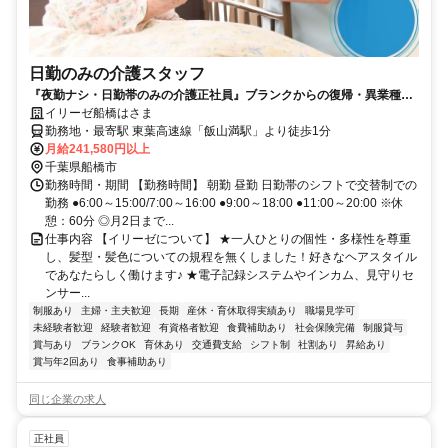
日勤のみの介護スタッフ
『夜勤ナシ・日勤帯のみの介護正社員』ブランクからの復帰・異業種か
らの転職も大歓迎です！
イリーゼ船橋はさま
勤務地・最寄駅 東葉高速線「飯山満駅」より徒歩1分
月給241,580円以上
千葉県船橋市
勤務時間・期間 【勤務時間】 朝勤 昼勤 日勤帯のシフトで交替制での
勤務 ●6:00～15:00/7:00～16:00 ●9:00～18:00 ●11:00～20:00 ※休
憩：60分 ◎月2日まで...
仕事内容 【イリーゼについて】 ★一人ひとりの個性・多様性を尊重
し、髪型・髪色についての規程を無くしました！好きなヘアスタイル
であなたらしく働けます♪ ★電子記録システムやインカム、見守りセ
ンサー...
制服あり
主婦・主夫歓迎
長期
産休・育休取得実績あり
職場見学可
未経験者歓迎
経験者歓迎
有資格者歓迎
食費補助あり
社会保険完備
制服貸与
賞与あり
ブランクOK
育休あり
交通費支給
シフト制
社割あり
昇給あり
賞与年2回あり
食事補助あり
同じ企業の求人
正社員