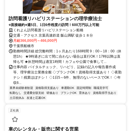
訪問看護リハビリステーションの理学療法士
⭐面接確約⭐週5日、1日6件程度の訪問！600万円以上可能
くれよん訪問看護リハビリステーション船橋
交通・アクセス 京葉高速鉄道 飯山満駅 徒歩１８分
月給366,000円～466,000円
千葉県船橋市
勤務時間詳細 総労働時間：1ヶ月あたり168時間 9：00～18：00（休
憩1h） ★9時過ぎに出て間に合わない場合は直行OK！17時以降は直
帰も可 ★休憩時間は適宜1時間！カフェや公園で食事して...
仕事内容 バイタルチェック、リハビリ、記録の記入や報告書作成
等、理学療法士業務全般 ◇ブランクOK！資格取得支援あり！ ◇夜勤
ナシ！残業ほぼナシ！ ◇1日5～6件、無理のないペースでOK！ ◇年
収6...
業界未経験者歓迎
資格取得支援あり
車通勤OK
固定時間制
職場見学可
転勤なし
交通費全額支給
研修あり
ブランクOK
育休あり
資格取得手当あり
土日祝休み
友達と応募OK
正社員
車のレンタル・販売に関する営業