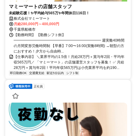
マミーマートの店舗スタッフ
未経験応援！✨平均給与565万✨年間休日116日！
株式会社マミーマート
月給280,000円～400,000円
千葉県船橋市
【勤務時間】 【勤務シフト例】
━━━━━━━━━━━━━━━━━━━━━━━━ 週実働40時間
の月間変形労働時間制 【早番】7:00〜16:00(実働8時間) →朝型の方
におすすめ！夕方から自由時...
【仕事内容】 ＼業界平均の1.5倍！月給28万円＋賞与年2回・平均年
収565万円／ 「マミーマート」の店舗運営スタッフを募集！ ✅ 月給
28万円＋賞与年2回！平均年収565万円は小売業界平均を約190...
即日勤務OK
交通費支給
駅近5分以内
シフト制
正社員