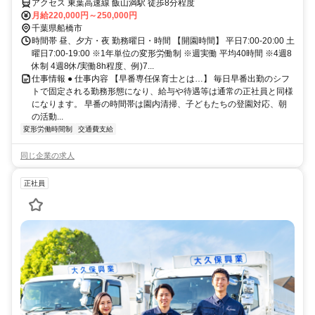
アクセス 東葉高速線 飯山満駅 徒歩8分程度
月給220,000円～250,000円
千葉県船橋市
時間帯 昼、夕方・夜 勤務曜日・時間 【開園時間】 平日7:00-20:00 土
曜日7:00-19:00 ※1年単位の変形労働制 ※週実働 平均40時間 ※4週8
休制 4週8休/実働8h程度、例)7...
仕事情報 ● 仕事内容 【早番専任保育士とは…】 毎日早番出勤のシフ
トで固定される勤務形態になり、給与や待遇等は通常の正社員と同様
になります。 早番の時間帯は園内清掃、子どもたちの登園対応、朝
の活動...
変形労働時間制
交通費支給
同じ企業の求人
正社員