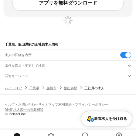
アプリを無料ダウンロード
千葉県、飯山満駅の正社員求人情報
求人の詳細を表示
条件を追加・変更して検索
市区町村を追加・変更
関連キーワード
完全在宅ワーク 全国
シール貼り 在宅
現在地周辺
ガチャガチャ
犬カフェ
千葉県
駅を追加・変更
バイトTOP
千葉県
船橋市
飯山満駅
正社員の求人
千葉県
すべて
千葉市
すべて
職種を追加・変更
JR武蔵野線
中央区
花見川区
稲毛区
若葉区
緑区
美浜区
南流山駅
新松戸駅
新八柱駅
東松戸駅
市川大野駅
船橋法典駅
西船橋駅
飲食・フードサービス
ヘルプ・お問い合わせ
サイトマップ
利用規約・プライバシーポリシー
銚子市
市川市
船橋市
館山市
木更津市
松戸市
野田市
茂原市
成田市
佐倉市
東金市
特徴を追加・変更
飲食・フードサービス
すべて
[企業]求人広告の掲載相談
JR中央・総武線
旭市
習志野市
柏市
勝浦市
市原市
流山市
八千代市
我孫子市
鴨川市
鎌ケ谷市
ホールスタッフ
キッチンスタッフ
皿洗い・洗い場
精肉・鮮魚加工
給食調理
人気
市川駅
本八幡駅
下総中山駅
西船橋駅
船橋駅
東船橋駅
津田沼駅
幕張本郷駅
幕張駅
君津市
富津市
浦安市
四街道市
袖ケ浦市
八街市
印西市
白井市
富里市
南房総市
雇用形態を追加・変更
新着求人を受け取る
パン屋（ベーカリー）
フードカウンター販売員
バー（BAR）・バーテンダー
日払いOK
高校生歓迎
学生歓迎
深夜の仕事
髪型・髪色自由
ひげOK
ネイルOK
新検見川駅
稲毛駅
西千葉駅
千葉駅
匝瑳市
香取市
山武市
いすみ市
大網白里市
印旛郡
香取郡
山武郡
長生郡
夷隅郡
飲食店補助（開店・閉店準備）
飲食店（店長・マネージャー）
ピアスOK
アルバイト・パート
履歴書不要
オープニングスタッフ
留学生・外国人活躍中
安房郡
都道府県を変更
営業・販売
JR総武本線
勤務期間
正社員
市川駅
船橋駅
津田沼駅
稲毛駅
千葉駅
東千葉駅
都賀駅
四街道駅
物井駅
佐倉駅
営業・販売
すべて
短期
契約社員
単発・1日OK
長期
期間限定（春夏冬休み等）