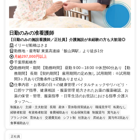
日勤のみの准看護師
【日勤のみの施設看護師／正社員】介護施設が未経験の方も大歓迎◎
イリーゼ船橋はさま
勤務地・最寄駅 東葉高速線「飯山満駅」より徒歩1分
月給297,000円以上
千葉県船橋市
勤務時間・期間 【勤務時間】 昼勤 9:00～18:00 ※休憩60分あり 【勤
務期間】 長期 【契約期間】 雇用期間の定め無し 試用期間：※試用期
間3ヶ月あり(労働条件は変動ありません)
仕事内容 ・お客様の日々の健康管理 バイタルチェックやリハビリ・
口腔ケア指導、健康相談 ・服薬管理 処方されたお薬の服薬確認、お
薬の保管・管理、服薬指導 ・日常生活のお世話における指導 介護ス
タッフへ...
制服あり
主婦・主夫歓迎
長期
産休・育休取得実績あり
職場見学可
転勤なし
経験者歓迎
有資格者歓迎
食費補助あり
社会保険完備
制服貸与
賞与あり
ブランクOK
育休あり
交通費支給
シフト制
社割あり
昇給あり
賞与年2回あり
食事補助あり
正社員