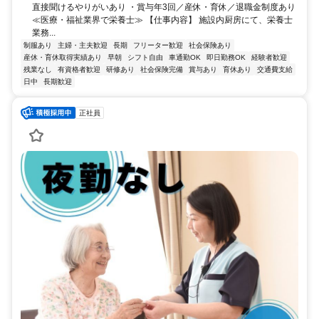
直接聞けるやりがいあり ・賞与年3回／産休・育休／退職金制度あり
≪医療・福祉業界で栄養士≫ 【仕事内容】 施設内厨房にて、栄養士
業務...
制服あり
主婦・主夫歓迎
長期
フリーター歓迎
社会保険あり
産休・育休取得実績あり
早朝
シフト自由
車通勤OK
即日勤務OK
経験者歓迎
残業なし
有資格者歓迎
研修あり
社会保険完備
賞与あり
育休あり
交通費支給
日中
長期歓迎
正社員