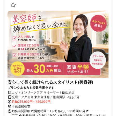
安心して長く続けられるスタイリスト(美容師)
ブランクある方も多数活躍中です
カットオンリークラブ マミーマート飯山満店
交通・アクセス 東葉高速線／飯山満駅～徒歩2分
月給275,000円～480,000円
千葉県船橋市
勤務時間詳細 総労働時間：1ヶ月あたり186時間18分 ◤￣￣￣￣￣￣
￣￣ ❖ 勤務時間 ・9:30～19:00 ・休憩時間：60分 ・残業：あり ※