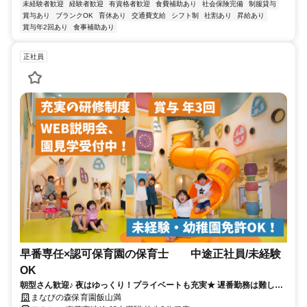
未経験者歓迎
経験者歓迎
有資格者歓迎
食費補助あり
社会保険完備
制服貸与
賞与あり
ブランクOK
育休あり
交通費支給
シフト制
社割あり
昇給あり
賞与年2回あり
食事補助あり
正社員
早番専任×認可保育園の保育士 中途正社員/未経験
OK
朝型さん歓迎♪ 夜はゆっくり！プライベートも充実★ 遅番勤務は難しい
けど正社員で働きたい方！
まなびの森保育園飯山満