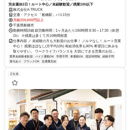
完全週休2日！ルート中心／未経験歓迎／残業10h以下
株式会社A‐TRUCK
交通・アクセス 「船橋駅」バス15分
月給250,000円以上
千葉県船橋市
勤務時間詳細 総労働時間：1ヶ月あたり160時間 8:30～17:30（休憩
1h） ※残業は多くて月10時間程度
仕事内容 ／ 未経験の方も大歓迎のお仕事！ ノルマなし！ ルート営業
中心！ 残業ほぼなし(月平均10h) 有給消化率も90% 希望日に休みを
取りやすい。 ワークライフバランスを 大切にできる営業のお仕...
業界未経験者歓迎
バイク通勤OK
学歴不問
車通勤OK
固定時間制
経験不問
賞与あり
ブランクOK
交通費支給
正社員