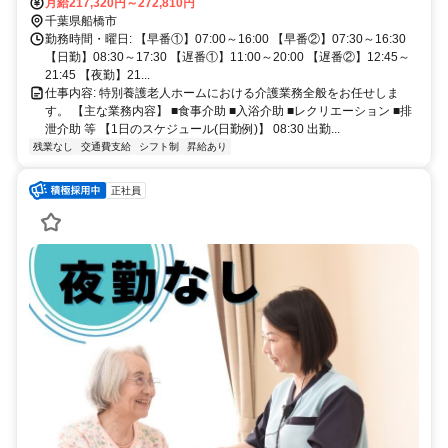
月給217,320円～272,810円
千葉県船橋市
勤務時間・曜日: 【早番①】07:00～16:00 【早番②】07:30～16:30
【日勤】08:30～17:30 【遅番①】11:00～20:00 【遅番②】12:45～
21:45 【夜勤】21...
仕事内容: 特別養護老人ホームにおける介護業務全般をお任せしま
す。 【主な業務内容】 ■食事介助 ■入浴介助 ■レクリエーション ■排
泄介助 等 【1日のスケジュール(日勤例)】 08:30 出勤...
残業なし
交通費支給
シフト制
昇給あり
正社員