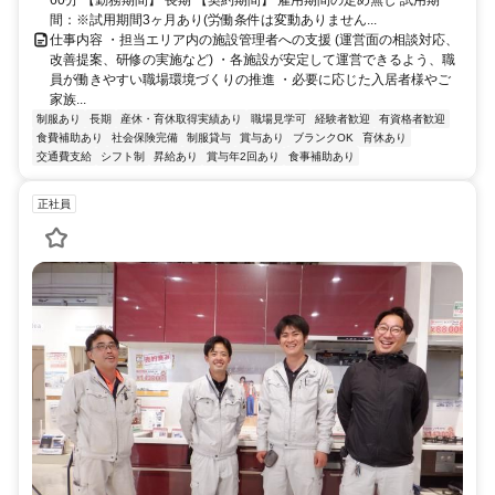
間：※試用期間3ヶ月あり(労働条件は変動ありません...
仕事内容 ・担当エリア内の施設管理者への支援 (運営面の相談対応、
改善提案、研修の実施など) ・各施設が安定して運営できるよう、職
員が働きやすい職場環境づくりの推進 ・必要に応じた入居者様やご
家族...
制服あり
長期
産休・育休取得実績あり
職場見学可
経験者歓迎
有資格者歓迎
食費補助あり
社会保険完備
制服貸与
賞与あり
ブランクOK
育休あり
交通費支給
シフト制
昇給あり
賞与年2回あり
食事補助あり
正社員