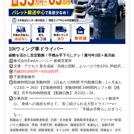
10tウィング車ドライバー
経験を活かし安定勤務！手積み手下ろしナシ！賞与年3回＋高月給
株式会社Eastカンパニー 船橋営業所
交通・アクセス 新京成線「高根公団駅」よりバスで約10分 JR総武
線・東武アーバンパークライン 「船橋駅」北口よりバスで約25分
月給555,000円～655,000円
千葉県船橋市
勤務時間詳細 実働時間：1日あたり8時間 平均勤務日数：1ヶ月あた
り23日 〜 26日 【⏰勤務時間】 実働8時間 24時間内シフト制 【残
業】 月平均40時間程度 【勤務日数】 月23日～26...
仕事内容 ━━━━━━━━━━━━━━━━━━ パレット輸送中
心。 身体への負担を抑えて、 長く続けられる大型ドライバー✊✨
━━━━━━━━━━━━━━━━━━ 「手積み手降ろしがきつく
なっ...
制服あり
業界未経験者歓迎
主婦・主夫歓迎
資格取得支援あり
フリーター歓迎
バイク通勤OK
早朝
学歴不問
車通勤OK
職場見学可
転勤なし
経験不問
未経験者歓迎
午前
経験者歓迎
ネイルOK
夜間
有資格者歓迎
研修あり
夕方