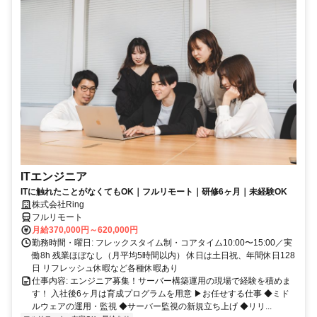
ITエンジニア
ITに触れたことがなくてもOK｜フルリモート｜研修6ヶ月｜未経験OK
株式会社Ring
フルリモート
月給370,000円～620,000円
勤務時間・曜日: フレックスタイム制・コアタイム10:00〜15:00／実
働8h 残業ほぼなし（月平均5時間以内） 休日は土日祝、年間休日128
日 リフレッシュ休暇など各種休暇あり
仕事内容: エンジニア募集！サーバー構築運用の現場で経験を積めま
す！ 入社後6ヶ月は育成プログラムを用意 ▶お任せする仕事 ◆ミド
ルウェアの運用・監視 ◆サーバー監視の新規立ち上げ ◆リリ...