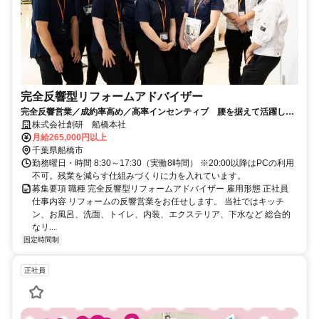
完全反響型リフォームアドバイザー
完全反響営業／成約率高め／高率インセンティブ 腰を据えて活躍した
い方に最適な環境です！
株式会社創研 船橋本社
月給265,000円以上
千葉県船橋市
勤務曜日・時間 8:30～17:30（実働8時間） ※20:00以降はPCの利用
不可。残業を減らす仕組みづくりに力を入れています。
募集要項 職種 完全反響型リフォームアドバイザー 雇用形態 正社員
仕事内容 リフォームの反響営業をお任せします。 当社ではキッチ
ン、お風呂、洗面、トイレ、内装、エクステリア、下水など 総合的
なリ...
固定時間制
正社員