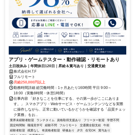
アプリ・ゲームテスター・動作確認・リモートあり
土日祝休み｜年間休日120日｜昇給＆賞与あり｜交通費支給
株式会社H.T.F
フルリモート
月給250,000円以上
勤務時間詳細 総労働時間：1ヶ月あたり160時間 平日 9:00～
18:00（実働8時間・休憩1時間）
仕事内容 「好きなことを仕事にする、その第一歩がここにありま
す。」 スマホアプリ・Webサービス・ゲームコンテンツなどを実際
に操作しながら、正常に動いているかどうかを確認する「品質チェッ
ク業務」をお...
業界未経験者歓迎
ランチタイム
資格取得支援あり
フリーター歓迎
学歴不問
固定時間制
職場見学可
経験不問
フルリモート
交通費全額支給
午前
経験者歓迎
残業なし
有資格者歓迎
研修あり
夕方
在宅OK
賞与あり