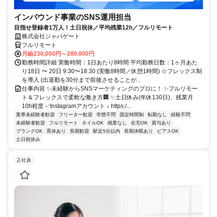
インバウンド事業のSNS運用担当
目指せ登録者1万人！土日祝休／平均残業12h／フルリモート
株式会社ジャパゲート
フルリモート
月給230,000円～280,000円
勤務時間詳細 実働時間：1日あたり8時間 平均勤務日数：1ヶ月あた
り18日 〜 20日 9:30〜18:30 (実働8時間／休憩1時間) ☆フレックス制
を導入 (出退勤を30分まで前後させることが...
仕事内容 ✨未経験からSNSマーケティングのプロに！ ✨フルリモー
ト＆フレックスで柔軟な働き方🏢 ✨土日休み(年休130日)、残業月
10h程度 ✅Instagramアカウント ↓ https:/...
業界未経験者歓迎
フリーター歓迎
学歴不問
固定時間制
転勤なし
経験不問
未経験者歓迎
フルリモート
ネイルOK
残業なし
在宅OK
賞与あり
ブランクOK
育休あり
長期歓迎
駅近5分以内
長期休暇あり
ピアスOK
土日祝休み
正社員