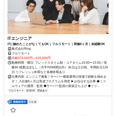
ITエンジニア
ITに触れたことがなくてもOK｜フルリモート｜研修6ヶ月｜未経験OK
株式会社Ring
フルリモート
月給370,000円～620,000円
勤務時間・曜日: フレックスタイム制・コアタイム10:00〜15:00／実
働8h 残業ほぼなし（月平均5時間以内） 休日は土日祝、年間休日128
日 リフレッシュ休暇など各種休暇あり
仕事内容: エンジニア募集！サーバー構築運用の現場で経験を積めま
す！ 入社後6ヶ月は育成プログラムを用意 ▶お任せする仕事 ◆ミド
ルウェアの運用・監視 ◆サーバー監視の新規立ち上げ ◆リリ...
フルリモート
在宅OK
昇給あり
正社員