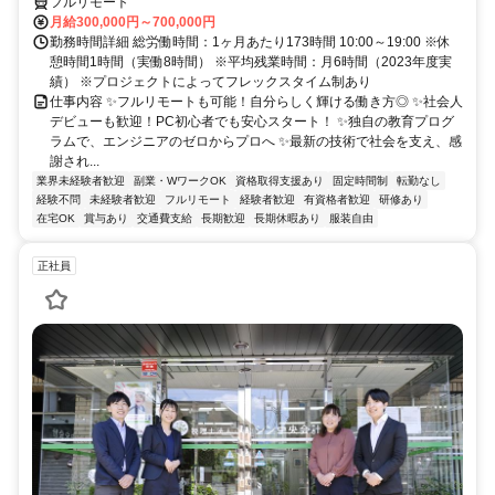
フルリモート
月給300,000円～700,000円
勤務時間詳細 総労働時間：1ヶ月あたり173時間 10:00～19:00 ※休
憩時間1時間（実働8時間） ※平均残業時間：月6時間（2023年度実
績） ※プロジェクトによってフレックスタイム制あり
仕事内容 ✨フルリモートも可能！自分らしく輝ける働き方◎ ✨社会人
デビューも歓迎！PC初心者でも安心スタート！ ✨独自の教育プログ
ラムで、エンジニアのゼロからプロへ ✨最新の技術で社会を支え、感
謝され...
業界未経験者歓迎
副業・WワークOK
資格取得支援あり
固定時間制
転勤なし
経験不問
未経験者歓迎
フルリモート
経験者歓迎
有資格者歓迎
研修あり
在宅OK
賞与あり
交通費支給
長期歓迎
長期休暇あり
服装自由
正社員