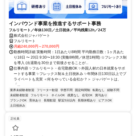
インバウンド事業を推進するサポート事務
フルリモート／年休130日／土日祝休／平均残業12h／24万
株式会社ジャパゲート
フルリモート
月給240,000円～270,000円
勤務時間詳細 実働時間：1日あたり8時間 平均勤務日数：1ヶ月あた
り18日 〜 20日 9:30〜18:30 (実働8時間／休憩1時間) ☆フレックス制
を導入 (出退勤を30分まで前後させることが...
仕事内容 ✨フルリモート・在宅勤務OK ✨外国人材の日本就業をサポ
ートする事業 ✨フレックス制＆土日祝休み ✨年間休日130日以上でプ
ライベートも充実 ＜何をやっている会社か？＞ ジャパゲートは、
「...
業界未経験者歓迎
フリーター歓迎
学歴不問
固定時間制
転勤なし
経験不問
未経験者歓迎
フルリモート
ネイルOK
残業なし
在宅OK
賞与あり
ブランクOK
育休あり
長期歓迎
駅近5分以内
長期休暇あり
ピアスOK
土日祝休み
正社員