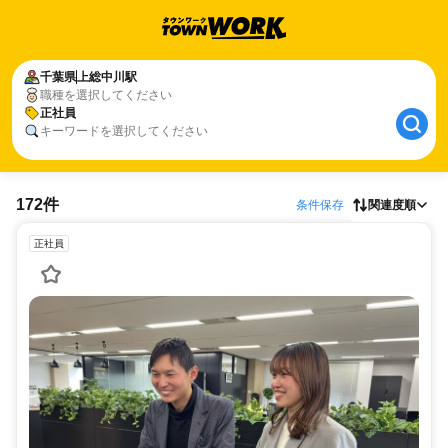
千葉県
上総中川駅
職種を選択してください
正社員
キーワードを選択してください
172件
条件保存
関連度順
正社員