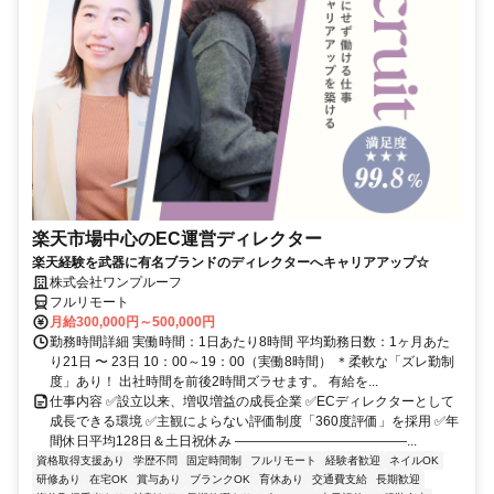
楽天市場中心のEC運営ディレクター
楽天経験を武器に有名ブランドのディレクターへキャリアアップ☆
株式会社ワンプルーフ
フルリモート
月給300,000円～500,000円
勤務時間詳細 実働時間：1日あたり8時間 平均勤務日数：1ヶ月あた
り21日 〜 23日 10：00～19：00（実働8時間） ＊柔軟な「ズレ勤制
度」あり！ 出社時間を前後2時間ズラせます。 有給を...
仕事内容 ✅設立以来、増収増益の成長企業 ✅ECディレクターとして
成長できる環境 ✅主観によらない評価制度「360度評価」を採用 ✅年
間休日平均128日＆土日祝休み ―――――――――――――...
資格取得支援あり
学歴不問
固定時間制
フルリモート
経験者歓迎
ネイルOK
研修あり
在宅OK
賞与あり
ブランクOK
育休あり
交通費支給
長期歓迎