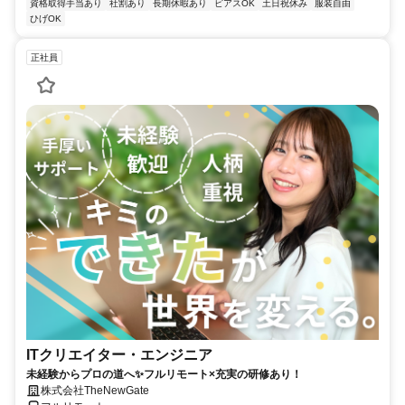
資格取得手当あり
社割あり
長期休暇あり
ピアスOK
土日祝休み
服装自由
ひげOK
正社員
ITクリエイター・エンジニア
未経験からプロの道へ✨フルリモート×充実の研修あり！
株式会社TheNewGate