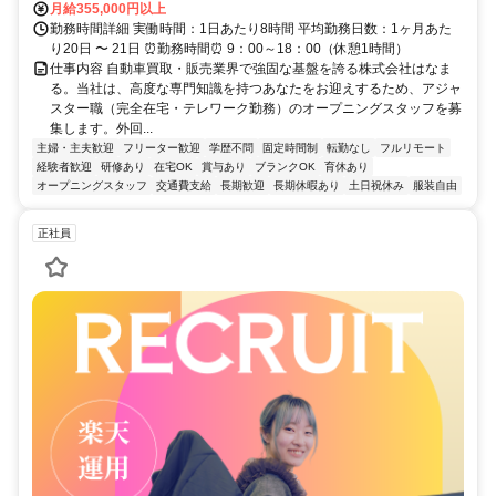
月給355,000円以上
勤務時間詳細 実働時間：1日あたり8時間 平均勤務日数：1ヶ月あた
り20日 〜 21日 ⏰勤務時間⏰ 9：00～18：00（休憩1時間）
仕事内容 自動車買取・販売業界で強固な基盤を誇る株式会社はなま
る。当社は、高度な専門知識を持つあなたをお迎えするため、アジャ
スター職（完全在宅・テレワーク勤務）のオープニングスタッフを募
集します。外回...
主婦・主夫歓迎
フリーター歓迎
学歴不問
固定時間制
転勤なし
フルリモート
経験者歓迎
研修あり
在宅OK
賞与あり
ブランクOK
育休あり
オープニングスタッフ
交通費支給
長期歓迎
長期休暇あり
土日祝休み
服装自由
正社員