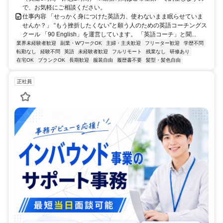
で、お気軽にご相談ください。
仕事内容 「せっかく身につけた英語力、使わないまま眠らせていま
せんか？」 “もう挫折したくない”と願う人のための英語コーチングス
クール 「90 English」を運営しています。 「英語コーチ」と聞...
業界未経験者歓迎
副業・WワークOK
主婦・主夫歓迎
フリーター歓迎
学歴不問
転勤なし
経験不問
英語
未経験者歓迎
フルリモート
残業なし
研修あり
在宅OK
ブランクOK
長期歓迎
服装自由
履歴書不要
髪型・髪色自由
正社員