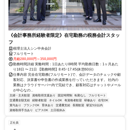
《会計事務所経験者限定》在宅勤務の税務会計スタッ
フ
税理士法人シン中央会計
フルリモート
月給280,000円～350,000円
勤務時間詳細 実働時間：1日あたり8時間 平均勤務日数：1ヶ月あた
り18日 〜 21日 【勤務時間】8:45~17:45(休憩60分)
仕事内容 完全在宅勤務(フルリモート)で、会計データのチェックや顧
客対応、決算書や申告書の作成業務を行っていただきます。 社内の
業務はクラウドサーバー内で完結でき、顧客対応はチャットやメール
が中心なの...
主婦・主夫歓迎
資格取得支援あり
固定時間制
転勤なし
フルリモート
交通費全額支給
経験者歓迎
ネイルOK
有資格者歓迎
研修あり
在宅OK
賞与あり
ブランクOK
育休あり
交通費支給
長期歓迎
駅近5分以内
資格取得手当あり
ピアスOK
土日祝休み
正社員