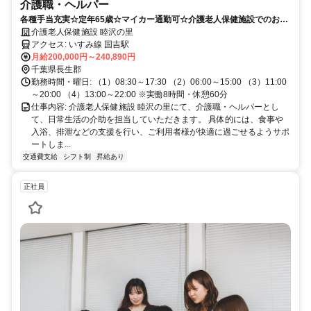
介護職・ヘルパー
各種手当充実☆定年65歳☆マイカー通勤可☆介護老人保健施設でのお仕
事です！
介護老人保健施設 睦沢の里
アクセス: いすみ線 国吉駅
月給200,000円～240,890円
千葉県長生郡
勤務時間・曜日: （1）08:30～17:30 （2）06:00～15:00 （3）11:00
～20:00 （4）13:00～22:00 ※実働8時間・休憩60分
仕事内容: 介護老人保健施設 睦沢の里にて、介護職・ヘルパーとし
て、日常生活の介助を担当していただきます。 具体的には、食事や
入浴、排泄などの支援を行い、ご利用者様が快適に過ごせるようサポ
ートしま...
交通費支給
シフト制
昇給あり
正社員