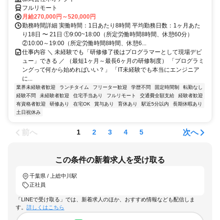
フルリモート
月給270,000円～520,000円
勤務時間詳細 実働時間：1日あたり8時間 平均勤務日数：1ヶ月あた
り18日 〜 21日 ①9:00~18:00（所定労働時間8時間、休憩60分）
②10:00～19:00（所定労働時間8時間、休憩6...
仕事内容 ＼ 未経験でも「研修修了後はプログラマーとして現場デビ
ュー」できる ／ （最短1ヶ月～最長6ヶ月の研修制度） 「プログラミ
ングって何から始めればいい？」 「IT未経験でも本当にエンジニア
に...
業界未経験者歓迎
ランチタイム
フリーター歓迎
学歴不問
固定時間制
転勤なし
経験不問
未経験者歓迎
住宅手当あり
フルリモート
交通費全額支給
経験者歓迎
有資格者歓迎
研修あり
在宅OK
賞与あり
育休あり
駅近5分以内
長期休暇あり
土日祝休み
前へ
次へ
1
2
3
4
5
この条件の新着求人を受け取る
千葉県 / 上総中川駅
正社員
「LINEで受け取る」では、新着求人のほか、おすすめ情報なども配信しま
す。
詳しくはこちら