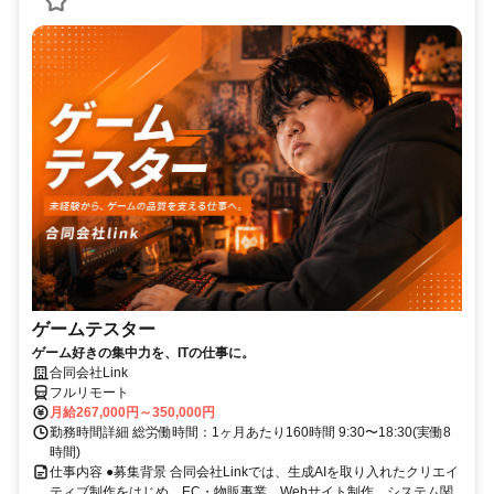
ゲームテスター
ゲーム好きの集中力を、ITの仕事に。
合同会社Link
フルリモート
月給267,000円～350,000円
勤務時間詳細 総労働時間：1ヶ月あたり160時間 9:30〜18:30(実働8
時間)
仕事内容 ●募集背景 合同会社Linkでは、生成AIを取り入れたクリエイ
ティブ制作をはじめ、EC・物販事業、Webサイト制作、システム関