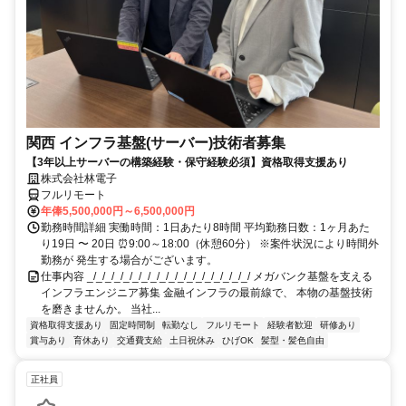
関西 インフラ基盤(サーバー)技術者募集
【3年以上サーバーの構築経験・保守経験必須】資格取得支援あり
株式会社林電子
フルリモート
年俸5,500,000円～6,500,000円
勤務時間詳細 実働時間：1日あたり8時間 平均勤務日数：1ヶ月あた
り19日 〜 20日 ⏰9:00～18:00（休憩60分） ※案件状況により時間外
勤務が 発生する場合がございます。
仕事内容 _/_/_/_/_/_/_/_/_/_/_/_/_/_/_/_/_/_/ メガバンク基盤を支える
インフラエンジニア募集 金融インフラの最前線で、 本物の基盤技術
を磨きませんか。 当社...
資格取得支援あり
固定時間制
転勤なし
フルリモート
経験者歓迎
研修あり
賞与あり
育休あり
交通費支給
土日祝休み
ひげOK
髪型・髪色自由
正社員