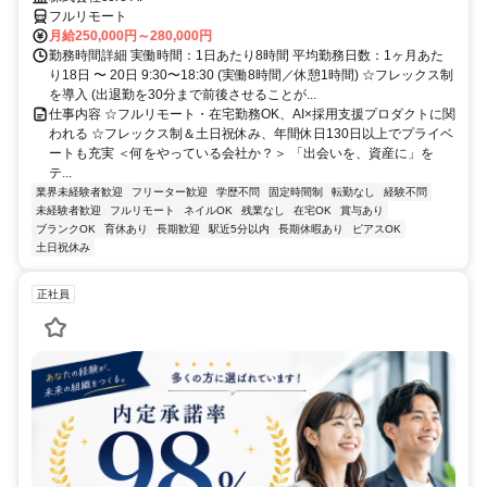
フルリモート
月給250,000円～280,000円
勤務時間詳細 実働時間：1日あたり8時間 平均勤務日数：1ヶ月あた
り18日 〜 20日 9:30〜18:30 (実働8時間／休憩1時間) ☆フレックス制
を導入 (出退勤を30分まで前後させることが...
仕事内容 ☆フルリモート・在宅勤務OK、AI×採用支援プロダクトに関
われる ☆フレックス制＆土日祝休み、年間休日130日以上でプライベ
ートも充実 ＜何をやっている会社か？＞ 「出会いを、資産に」を
テ...
業界未経験者歓迎
フリーター歓迎
学歴不問
固定時間制
転勤なし
経験不問
未経験者歓迎
フルリモート
ネイルOK
残業なし
在宅OK
賞与あり
ブランクOK
育休あり
長期歓迎
駅近5分以内
長期休暇あり
ピアスOK
土日祝休み
正社員