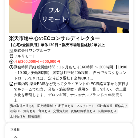
楽天市場中心のECコンサルディレクター
【在宅×全国採用】年休130日＊楽天市場運営経験2年以上
株式会社ワンプルーフ
フルリモート
月給300,000円～600,000円
勤務時間詳細 総労働時間：1ヶ月あたり160時間 〜 200時間 【10:00
～19:00／実働8時間】 残業は月平均20h程度。 自分でタスクをコン
トロールできれば、 定時ピタ退社も全然OK！...
仕事内容 楽天RMSなど使ってクライアントの EC戦略立案から実行ま
でをチームで担当。 分析・施策提案・運用を一貫して行い、 売上最
大化を牽引します。 デロンギ等、ナショナルブランドの 年間売り
上...
資格取得支援あり
固定時間制
住宅手当あり
フルリモート
経験者歓迎
研修あり
在宅OK
賞与あり
育休あり
交通費支給
資格取得手当あり
長期休暇あり
土日祝休み
服装自由
正社員