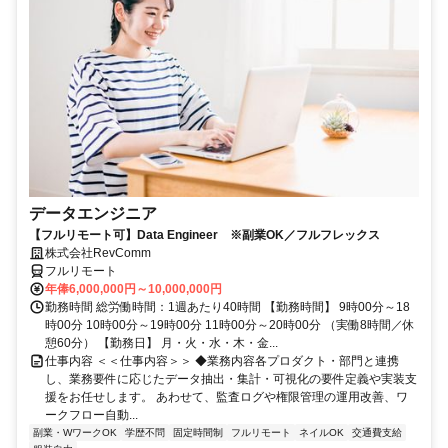
データエンジニア
【フルリモート可】Data Engineer ※副業OK／フルフレックス
株式会社RevComm
フルリモート
年俸6,000,000円～10,000,000円
勤務時間 総労働時間：1週あたり40時間 【勤務時間】 9時00分～18
時00分 10時00分～19時00分 11時00分～20時00分 （実働8時間／休
憩60分） 【勤務日】 月・火・水・木・金...
仕事内容 ＜＜仕事内容＞＞ ◆業務内容各プロダクト・部門と連携
し、業務要件に応じたデータ抽出・集計・可視化の要件定義や実装支
援をお任せします。 あわせて、監査ログや権限管理の運用改善、ワ
ークフロー自動...
副業・WワークOK
学歴不問
固定時間制
フルリモート
ネイルOK
交通費支給