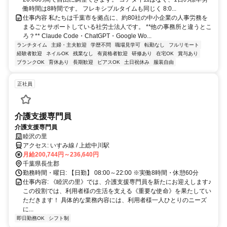
働時間は8時間です。 フレキシブルタイムも同じく 8:0...
仕事内容 私たちは千葉市を拠点に、約80社の中小企業の人事労務を
まるごとサポートしている社労士法人です。 **他の事務所と違うとこ
ろ？** Claude Code・ChatGPT・Google Wo...
ランチタイム
主婦・主夫歓迎
学歴不問
職場見学可
転勤なし
フルリモート
経験者歓迎
ネイルOK
残業なし
有資格者歓迎
研修あり
在宅OK
賞与あり
ブランクOK
育休あり
長期歓迎
ピアスOK
土日祝休み
服装自由
正社員
介護支援専門員
介護支援専門員
睦沢の里
アクセス: いすみ線 / 上総中川駅
月給200,744円～236,640円
千葉県長生郡
勤務時間・曜日: 【日勤】 08:00～22:00 ※実働8時間・休憩60分
仕事内容: 《睦沢の里》では、介護支援専門員を新たにお迎えします♪
この役割では、利用者様の生活を支える《重要な使命》を果たしてい
ただきます！ 具体的な業務内容には、利用者様一人ひとりのニーズ
に...
即日勤務OK
シフト制