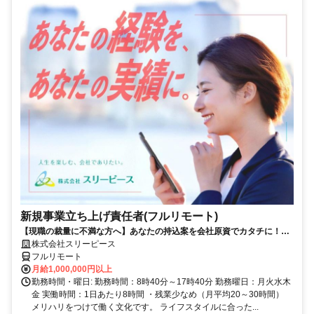
新規事業立ち上げ責任者(フルリモート)
【現職の裁量に不満な方へ】あなたの持込案を会社原資でカタチに！最
短6ヶ月で共同経営者の道へ
株式会社スリーピース
フルリモート
月給1,000,000円以上
勤務時間・曜日: 勤務時間：8時40分～17時40分 勤務曜日：月火水木
金 実働時間：1日あたり8時間 ・残業少なめ（月平均20～30時間）
メリハリをつけて働く文化です。 ライフスタイルに合った...