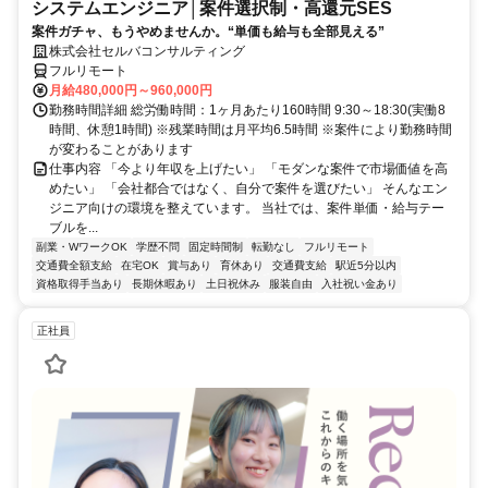
システムエンジニア│案件選択制・高還元SES
案件ガチャ、もうやめませんか。“単価も給与も全部見える”
株式会社セルバコンサルティング
フルリモート
月給480,000円～960,000円
勤務時間詳細 総労働時間：1ヶ月あたり160時間 9:30～18:30(実働8
時間、休憩1時間) ※残業時間は月平均6.5時間 ※案件により勤務時間
が変わることがあります
仕事内容 「今より年収を上げたい」 「モダンな案件で市場価値を高
めたい」 「会社都合ではなく、自分で案件を選びたい」 そんなエン
ジニア向けの環境を整えています。 当社では、案件単価・給与テー
ブルを...
副業・WワークOK
学歴不問
固定時間制
転勤なし
フルリモート
交通費全額支給
在宅OK
賞与あり
育休あり
交通費支給
駅近5分以内
資格取得手当あり
長期休暇あり
土日祝休み
服装自由
入社祝い金あり
正社員