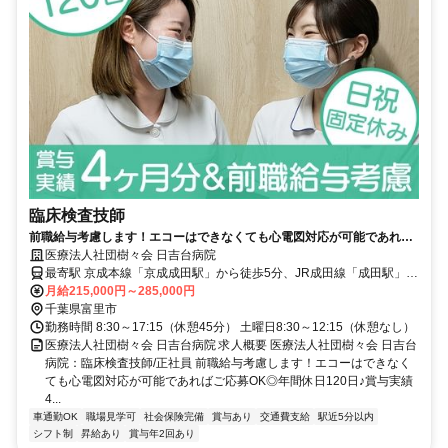
臨床検査技師
前職給与考慮します！エコーはできなくても心電図対応が可能であれば
ご応募OK◎年間休日120日♪賞与実績4ヶ月＆皆勤手当あり◇駅徒歩5分
医療法人社団樹々会 日吉台病院
☆【富里市、病院/病棟、京成成田駅、臨床検査技師、正職員】
最寄駅 京成本線「京成成田駅」から徒歩5分、JR成田線「成田駅」か
ら徒歩10分
月給215,000円～285,000円
千葉県富里市
勤務時間 8:30～17:15（休憩45分） 土曜日8:30～12:15（休憩なし）
医療法人社団樹々会 日吉台病院 求人概要 医療法人社団樹々会 日吉台
病院：臨床検査技師/正社員 前職給与考慮します！エコーはできなく
ても心電図対応が可能であればご応募OK◎年間休日120日♪賞与実績
4...
車通勤OK
職場見学可
社会保険完備
賞与あり
交通費支給
駅近5分以内
シフト制
昇給あり
賞与年2回あり