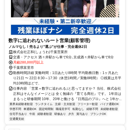
数字に追われないルート営業(顧客管理)
ノルマなし！売るより”選ぶ”が仕事・完全週休2日
株式会社正和(しょうわ)千葉営業所
交通・アクセス 酒々井駅から車で6分､京成酒々井駅から車で8分
月給280,000円以上
千葉県富里市
勤務時間詳細 実働時間：1日あたり8時間 平均勤務日数：1ヶ月あた
り21日 〜 22日 8:30～17:30（休憩1時間／実働8時間） ◎残業は月平
均10時間ほどで、
仕事内容 「営業＝数字に追われる｣と思ってますか？ 当社、株式会社
正和はそんなイメージとは 全く無縁の『育てる商社』です。 1年目は
まるっと研修期間 10年、20年と働ける『日用品のプロ』へと 1年か...
業界未経験者歓迎
ランチタイム
主婦・主夫歓迎
フリーター歓迎
バイク通勤OK
学歴不問
車通勤OK
固定時間制
職場見学可
転勤なし
経験不問
未経験者歓迎
住宅手当あり
午前
経験者歓迎
研修あり
夕方
賞与あり
ブランクOK
交通費支給