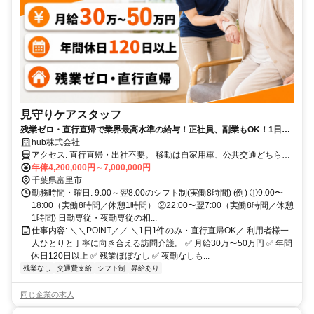
見守りケアスタッフ
残業ゼロ・直行直帰で業界最高水準の給与！正社員、副業もOK！1日1
件のご利用者様と、じっくり向き合う介護。飲食・販売・事務など他業
hub株式会社
種からの転職者が活躍中。資格取得費用は全額会社負担で、未経験スタ
アクセス: 直行直帰・出社不要。 移動は自家用車、公共交通どちらで
ッフを全力でサポート！
も可。
年俸4,200,000円～7,000,000円
千葉県富里市
勤務時間・曜日: 9:00～翌8:00のシフト制(実働8時間) (例) ①9:00〜
18:00（実働8時間／休憩1時間） ②22:00〜翌7:00（実働8時間／休憩
1時間) 日勤専従・夜勤専従の相...
仕事内容: ＼＼POINT／／ ＼1日1件のみ・直行直帰OK／ 利用者様一
人ひとりと丁寧に向き合える訪問介護。 ✅ 月給30万〜50万円 ✅ 年間
休日120日以上 ✅ 残業ほぼなし ✅ 夜勤なしも...
残業なし
交通費支給
シフト制
昇給あり
同じ企業の求人