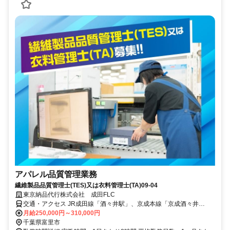
アパレル品質管理業務
繊維製品品質管理士(TES)又は衣料管理士(TA)09-04
東京納品代行株式会社 成田FLC
交通・アクセス JR成田線「酒々井駅」、京成本線「京成酒々井
駅」、JR総武本線「榎戸駅」から各車15分
月給250,000円～310,000円
千葉県富里市