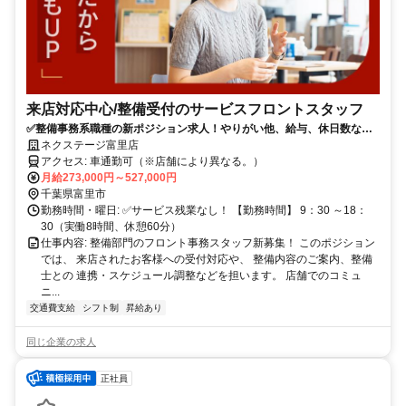
来店対応中心/整備受付のサービスフロントスタッフ
✅整備事務系職種の新ポジション求人！やりがい他、給与、休日数など
の働きやすさもポイント！
ネクステージ富里店
アクセス: 車通勤可（※店舗により異なる。）
月給273,000円～527,000円
千葉県富里市
勤務時間・曜日: ✅サービス残業なし！ 【勤務時間】 9：30 ～18：
30（実働8時間、休憩60分）
仕事内容: 整備部門のフロント事務スタッフ新募集！ このポジション
では、 来店されたお客様への受付対応や、 整備内容のご案内、整備
士との 連携・スケジュール調整などを担います。 店舗でのコミュ
ニ...
交通費支給
シフト制
昇給あり
同じ企業の求人
正社員