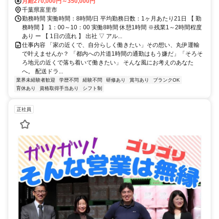
月給270,000円～350,000円
千葉県富里市
勤務時間 実働時間：8時間/日 平均勤務日数：1ヶ月あたり21日 【 勤
務時間 】 1：00～10：00 実働8時間 休憩1時間 ※残業1～2時間程度
あり ー 【 1日の流れ 】 出社 ▽ アル...
仕事内容 「家の近くで、自分らしく働きたい」その想い、丸伊運輸
で叶えませんか？ 「都内への片道1時間の通勤はもう嫌だ」「そろそ
ろ地元の近くで落ち着いて働きたい」 そんな風にお考えのあなた
へ。 配送ドラ...
業界未経験者歓迎
学歴不問
経験不問
研修あり
賞与あり
ブランクOK
育休あり
資格取得手当あり
シフト制
正社員