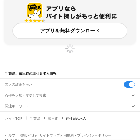
アプリを無料ダウンロード
千葉県、富里市の正社員求人情報
求人の詳細を表示
条件を追加・変更して検索
市区町村を追加・変更
関連キーワード
千葉県 富里市 正社員の募集
千葉県 富里市 正社員 あらた
千葉県
駅を追加・変更
バイトTOP
千葉県
富里市
正社員の求人
千葉県 富里市 正社員 軽作業
千葉県 富里市 内職
千葉県 富里市 障害者雇用
千葉県
すべて
千葉市
すべて
職種を追加・変更
JR武蔵野線
中央区
花見川区
稲毛区
若葉区
緑区
美浜区
南流山駅
新松戸駅
新八柱駅
東松戸駅
市川大野駅
船橋法典駅
西船橋駅
飲食・フードサービス
ヘルプ・お問い合わせ
サイトマップ
利用規約・プライバシーポリシー
銚子市
市川市
船橋市
館山市
木更津市
松戸市
野田市
茂原市
成田市
佐倉市
東金市
特徴を追加・変更