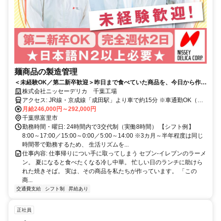
麺商品の製造管理
＜未経験OK／第二新卒歓迎＞昨日まで食べていた商品を、今日から作る
側へ。セブン-イレブンのうどんやラーメンを作る食品会社◎
株式会社ニッセーデリカ 千葉工場
アクセス: JR線・京成線「成田駅」より車で約15分 ※車通勤OK（駐
車場使用可、ガソリン代支給／規定有）
月給246,000円～292,000円
千葉県富里市
勤務時間・曜日: 24時間内で3交代制（実働8時間） 【シフト例】
8:00～17:00／15:00～0:00／5:00～14:00 ※3カ月～半年程度は同じ
時間帯で勤務するため、 生活リズムを...
仕事内容: 仕事帰りについ手に取ってしまう セブン-イレブンのラーメ
ン。 夏になると食べたくなる冷し中華。 忙しい日のランチに助けら
れた焼きそば。 実は、その商品を私たちが作っています。 「この
商...
交通費支給
シフト制
昇給あり
正社員