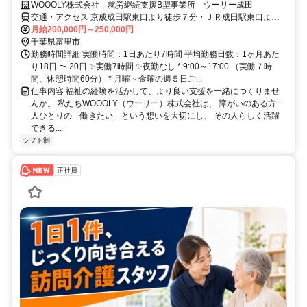
WOOOLY株式会社 就労継続支援B型事業所 ウーリー成田
交通・アクセス 京成成田駅東口より徒歩７分・ＪＲ成田駅東口より
徒歩１０分
月給200,000円～250,000円
千葉県富里市
勤務時間詳細 実働時間：1日あたり7時間 平均勤務日数：1ヶ月あた
り18日 〜 20日 ✨実働7時間 ✨夜勤なし * 9:00～17:00 （実働７時
間、休憩時間60分） * 月曜～金曜の週５日ご...
仕事内容 福祉の経験を活かして、より良い支援を一緒につくりませ
んか。 私たちWOOOLY（ウーリー）株式会社は、 障がいのある方一
人ひとりの「働きたい」という想いを大切にし、 その人らしく活躍
できる...
シフト制
正社員