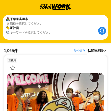
千葉県
富里市
職種を選択してください
正社員
キーワードを選択してください
1,065件
条件保存
関連度順
正社員