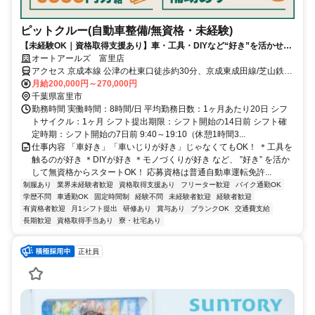
ピットクルー(自動車整備/無資格・未経験)
【未経験OK｜資格取得支援あり】車・工具・DIYなど“好き”を活かせ
る！《年間休日115日／残業代1分単位／月残業10h未満》
オートアールズ 富里店
アクセス 京成本線 公津の杜東口徒歩約30分、京成東成田線/芝山鉄道
京成成田東口徒歩約44分、京成本線 宗吾参道出入口1徒歩約44分 公
月給200,000円～270,000円
津の杜駅から車で6分
千葉県富里市
勤務時間 実働時間：8時間/日 平均勤務日数：1ヶ月あたり20日 シフ
トサイクル：1ヶ月 シフト提出期限：シフト開始の14日前 シフト確
定時期：シフト開始の7日前 9:40～19:10（休憩1時間3...
仕事内容 「車好き」「車いじりが好き」じゃなくてもOK！ ＊工具を
触るのが好き ＊DIYが好き ＊モノづくりが好き など、 ”好き” を活か
して無資格からスタートOK！ 応募資格は普通自動車運転免許...
制服あり
業界未経験者歓迎
資格取得支援あり
フリーター歓迎
バイク通勤OK
学歴不問
車通勤OK
固定時間制
経験不問
未経験者歓迎
経験者歓迎
有資格者歓迎
月1シフト提出
研修あり
賞与あり
ブランクOK
交通費支給
長期歓迎
資格取得手当あり
寮・社宅あり
正社員