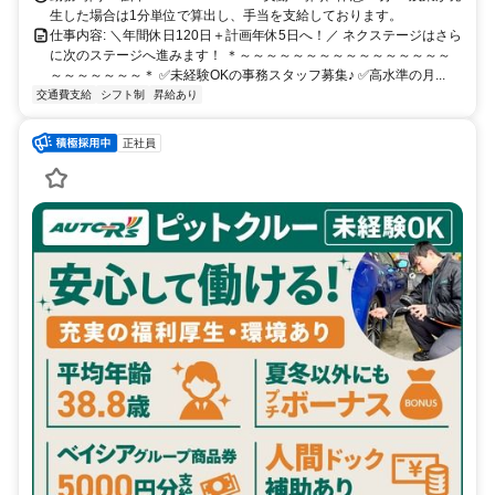
生した場合は1分単位で算出し、手当を支給しております。
仕事内容: ＼年間休日120日＋計画年休5日へ！／ ネクステージはさら
に次のステージへ進みます！ ＊～～～～～～～～～～～～～～～～
～～～～～～～＊ ✅未経験OKの事務スタッフ募集♪ ✅高水準の月...
交通費支給
シフト制
昇給あり
正社員