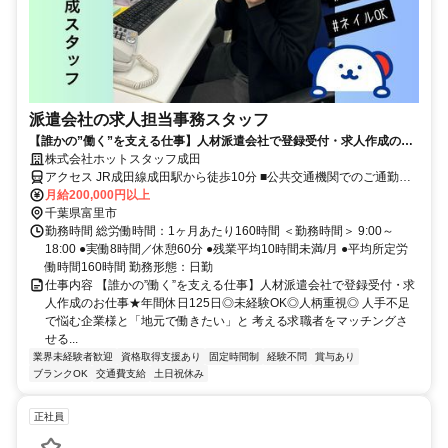
派遣会社の求人担当事務スタッフ
【誰かの”働く”を支える仕事】人材派遣会社で登録受付・求人作成のお
仕事★年間休日125日◎未経験OK◎人柄重視◎
株式会社ホットスタッフ成田
アクセス JR成田線成田駅から徒歩10分 ■公共交通機関でのご通勤を
推奨します ■駐車場なし ■京成成田駅東口から徒歩7分／JR成田駅東
月給200,000円以上
口から徒歩10分 ■国道51号「京成成田駅入口」交差点から南東に
千葉県富里市
300m、成田富里徳洲会病院の隣「アラビル」2階です。
勤務時間 総労働時間：1ヶ月あたり160時間 ＜勤務時間＞ 9:00～
18:00 ●実働8時間／休憩60分 ●残業平均10時間未満/月 ●平均所定労
働時間160時間 勤務形態：日勤
仕事内容 【誰かの”働く”を支える仕事】人材派遣会社で登録受付・求
人作成のお仕事★年間休日125日◎未経験OK◎人柄重視◎ 人手不足
で悩む企業様と「地元で働きたい」と 考える求職者をマッチングさ
せる...
業界未経験者歓迎
資格取得支援あり
固定時間制
経験不問
賞与あり
ブランクOK
交通費支給
土日祝休み
正社員