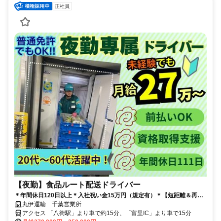
正社員
【夜勤】食品ルート配送ドライバー
＊年間休日120日以上＊入社祝い金15万円（規定有）＊【短距離＆再配
達なし】ゆとりある働き方が可能！
丸伊運輸 千葉営業所
アクセス 「八街駅」より車で約15分、「富里IC」より車で15分