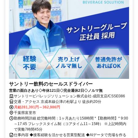
サントリー飲料のセールスドライバー
営業の面白さあり◇年休121日◇完全週休2日◇ノルマ無
サントリービバレッジソリューション株式会社-成田支店/CSSE086
交通・アクセス 京成本線公津の杜駅より 徒歩約20分
月給281,391円～362,986円
千葉県富里市
勤務時間詳細 総労働時間：1ヶ月あたり158時間 *【勤務時間】* 9:00
～17:45 フレックスタイム制（コアタイム11～15時） ※上記時間内
で実働7時間45分
仕事内容 ◆接客経験を活かせる営業型配送 ◆AIデータで売場を作る