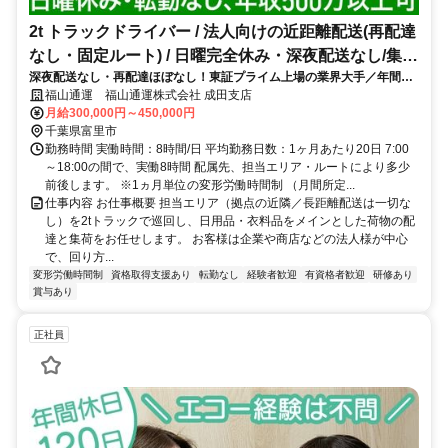
2t トラックドライバー / 法人向けの近距離配送(再配達
なし・固定ルート) / 日曜完全休み・深夜配送なし/集配
深夜配送なし・再配達ほぼなし！東証プライム上場の業界大手／年間休
ﾄﾞﾗｲﾊﾞｰ2t(正社員)
日110日
福山通運 福山通運株式会社 成田支店
月給300,000円～450,000円
千葉県富里市
勤務時間 実働時間：8時間/日 平均勤務日数：1ヶ月あたり20日 7:00
～18:00の間で、実働8時間 配属先、担当エリア・ルートにより多少
前後します。 ※1ヵ月単位の変形労働時間制 （月間所定...
仕事内容 お仕事概要 担当エリア（拠点の近隣／長距離配送は一切な
し）を2tトラックで巡回し、日用品・衣料品をメインとした荷物の配
達と集荷をお任せします。 お客様は企業や商店などの法人様が中心
で、回り方...
変形労働時間制
資格取得支援あり
転勤なし
経験者歓迎
有資格者歓迎
研修あり
賞与あり
正社員