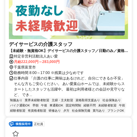
デイサービスの介護スタッフ
【未経験・無資格OK】デイサービスの介護スタッフ／日勤のみ／資格取
得支援あり
特定非営利活動法人あい愛
月給222,000円～283,000円
千葉県富里市
勤務時間 8:00～17:00 ※残業は少なめです
仕事内容 「介護の仕事に興味はあるけれど、自分にできるか不安」
そんな方もご安心ください。 あい愛葉山ホームでは、未経験からス
タートしたスタッフも活躍中。 最初は利用者様との会話や見守りな
ど、 でき...
制服あり
業界未経験者歓迎
主婦・主夫歓迎
資格取得支援あり
社会保険あり
バイク通勤OK
早朝
午後
車通勤OK
固定時間制
経験不問
未経験者歓迎
午前
経験者歓迎
有資格者歓迎
研修あり
夕方
社会保険完備
賞与あり
ブランクOK
正社員