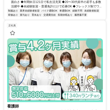
面白さ ◆年間休日121日で私生活充実 ◆20〜30代前半の若手も多数
活躍中 ◆未経験歓迎・普通免許だけで応募OK ◆フレックス制でワ...
制服あり
業界未経験者歓迎
バイク通勤OK
車通勤OK
経験不問
未経験者歓迎
研修あり
賞与あり
育休あり
交通費支給
長期休暇あり
履歴書不要
正社員
看護師