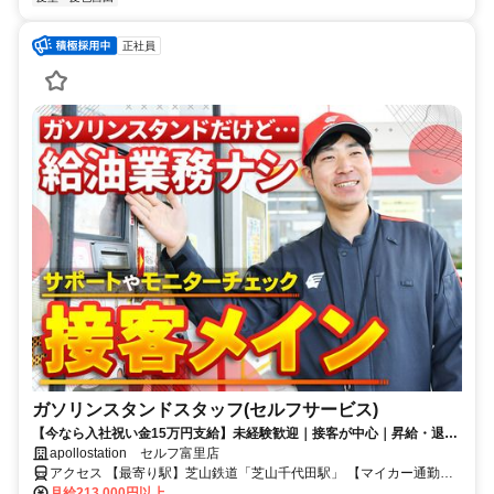
正社員
ガソリンスタンドスタッフ(セルフサービス)
【今なら入社祝い金15万円支給】未経験歓迎｜接客が中心｜昇給・退職
金・各種手当が充実｜乙4資格をお持ちの方必見
apollostation セルフ富里店
アクセス 【最寄り駅】芝山鉄道「芝山千代田駅」 【マイカー通勤
OK】「御料」交差点スグ ◎駐車場あり
月給213,000円以上