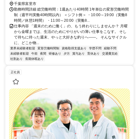
千葉県富里市
勤務時間詳細 総労働時間：1週あたり40時間 1年単位の変形労働時間
制（週平均実働40時間以内） ＜シフト例＞ ・10:00～19:00（実働8
時間／休憩1時間） ・11:00～20:00（実働8...
仕事内容 「週末のために働く」の、もう終わりにしませんか？ 月曜
から金曜までは、生活のためにやりがいの薄い仕事をこなす。 そし
て待ちに待った週末、やっと大好きな釣りへ——。 そんなサイクル
に、どこか物...
業界未経験者歓迎
変形労働時間制
資格取得支援あり
学歴不問
経験不問
未経験者歓迎
午前
夜間
研修あり
夕方
賞与あり
育休あり
交通費支給
社割あり
長期休暇あり
正社員