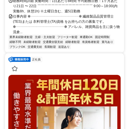
勤務時間詳細 実働時間：1日あたり8時間 平均勤務日数：1ヶ月あた
り21日 〜 22日 ￣￣￣￣￣￣￣￣￣￣￣￣￣￣￣￣ 9:00～18:00(内
実働8h、休憩1h) ※土曜日含む、週5日勤務
仕事内容 ✼┈┈┈┈┈┈┈┈┈┈┈┈┈┈✼ 繊維製品品質管理士
(TES)または 衣料管理士(TA)資格 をお持ちの方の募集です。
✼┈┈┈┈┈┈┈┈┈┈┈┈┈┈✼ アパレル、雑貨商品を主に扱う物
流倉...
業界未経験者歓迎
主婦・主夫歓迎
フリーター歓迎
車通勤OK
固定時間制
経験不問
未経験者歓迎
交通費全額支給
経験者歓迎
有資格者歓迎
賞与あり
ブランクOK
交通費支給
長期歓迎
送迎あり
正社員