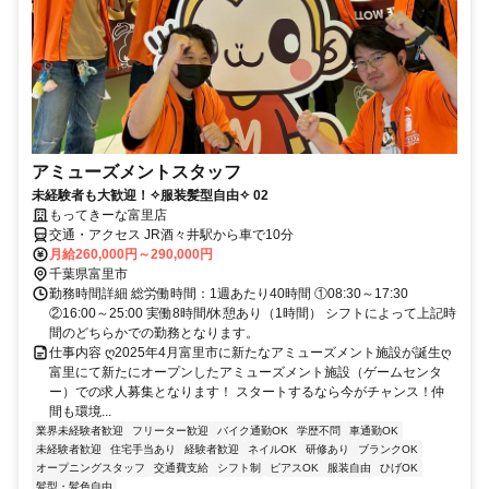
アミューズメントスタッフ
未経験者も大歓迎！✧服装髪型自由✧ 02
もってきーな富里店
交通・アクセス JR酒々井駅から車で10分
月給260,000円～290,000円
千葉県富里市
勤務時間詳細 総労働時間：1週あたり40時間 ①08:30～17:30
②16:00～25:00 実働8時間/休憩あり（1時間） シフトによって上記時
間のどちらかでの勤務となります。
仕事内容 ღ2025年4月富里市に新たなアミューズメント施設が誕生ღ
富里にて新たにオープンしたアミューズメント施設（ゲームセンタ
ー）での求人募集となります！ スタートするなら今がチャンス！仲
間も環境...
業界未経験者歓迎
フリーター歓迎
バイク通勤OK
学歴不問
車通勤OK
未経験者歓迎
住宅手当あり
経験者歓迎
ネイルOK
研修あり
ブランクOK
オープニングスタッフ
交通費支給
シフト制
ピアスOK
服装自由
ひげOK
髪型・髪色自由