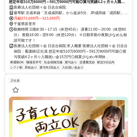
想定年収510万6000円～591万9000円可能◎賞与実績4.2ヶ月☆入職祝
い金15万円◎残業少なめ♪年間休日120日★夜勤なし・日勤常勤も相談
医療法人社団樹々会 日吉台病院
OK◆【富里市、病院/病棟、京成成田駅、看護師、正職員】
最寄駅 京成本線「京成成田駅」から徒歩5分、JR成田線「成田駅」か
ら徒歩10分
月給272,000円～323,000円
千葉県富里市
勤務時間 日勤8:30～17:15（休憩45分） 遅番11:00～20:00（休憩60
分） 夜勤16:00～翌9:00（休憩120分） ※日勤常勤や夜勤少なめも相
談可能です！
医療法人社団樹々会 日吉台病院 求人概要 医療法人社団樹々会 日吉台
病院：看護師/正社員 想定年収510万6000円～591万9000円可能◎賞
与実績4.2ヶ月☆入職祝い金15万円◎残業少なめ♪年間休...
車通勤OK
職場見学可
社会保険完備
賞与あり
交通費支給
駅近5分以内
シフト制
昇給あり
賞与年2回あり
入社祝い金あり
正社員