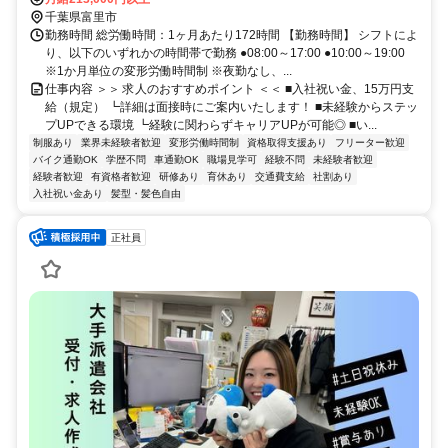
千葉県富里市
勤務時間 総労働時間：1ヶ月あたり172時間 【勤務時間】 シフトによ
り、以下のいずれかの時間帯で勤務 ●08:00～17:00 ●10:00～19:00
※1か月単位の変形労働時間制 ※夜勤なし、...
仕事内容 ＞＞ 求人のおすすめポイント ＜＜ ■入社祝い金、15万円支
給（規定） ┗詳細は面接時にご案内いたします！ ■未経験からステッ
プUPできる環境 ┗経験に関わらずキャリアUPが可能◎ ■い...
制服あり
業界未経験者歓迎
変形労働時間制
資格取得支援あり
フリーター歓迎
バイク通勤OK
学歴不問
車通勤OK
職場見学可
経験不問
未経験者歓迎
経験者歓迎
有資格者歓迎
研修あり
育休あり
交通費支給
社割あり
入社祝い金あり
髪型・髪色自由
正社員