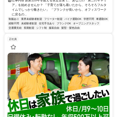
仕事内容 創業120年を超える安定企業で、 あなたの「第二のキャリ
ア」を始めませんか？ 「子育てが落ち着いたから、そろそろフルタ
イムでしっかり働きたい」 「ブランクが長いから、オフィスワーク
に戻るの...
制服あり
業界未経験者歓迎
フリーター歓迎
バイク通勤OK
学歴不問
車通勤OK
経験不問
未経験者歓迎
住宅手当あり
ブランクOK
オープニングスタッフ
交通費支給
長期歓迎
シフト制
服装自由
髪型・髪色自由
正社員