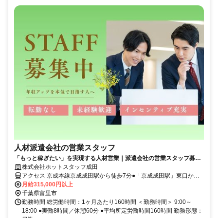
人材派遣会社の営業スタッフ
「もっと稼ぎたい」を実現する人材営業｜派遣会社の営業スタッフ募
集！転勤なし・インセン充実
株式会社ホットスタッフ成田
アクセス 京成本線京成成田駅から徒歩7分●「京成成田駅」東口から
徒歩7分／「JR成田駅」東口から徒歩10分●「日吉台病院」さん隣
月給315,000円以上
『アラビル』の2階です
千葉県富里市
勤務時間 総労働時間：1ヶ月あたり160時間 ＜勤務時間＞ 9:00～
18:00 ●実働8時間／休憩60分 ●平均所定労働時間160時間 勤務形態：