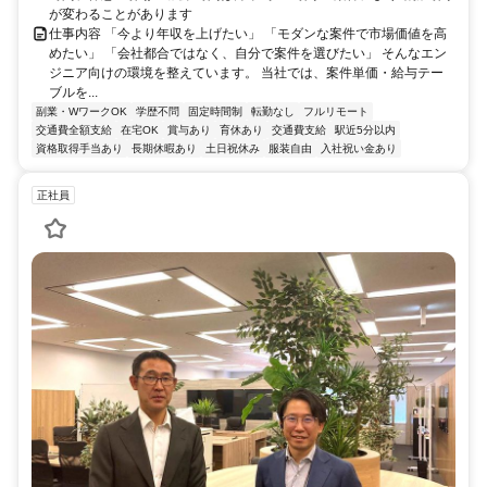
が変わることがあります
仕事内容 「今より年収を上げたい」 「モダンな案件で市場価値を高
めたい」 「会社都合ではなく、自分で案件を選びたい」 そんなエン
ジニア向けの環境を整えています。 当社では、案件単価・給与テー
ブルを...
副業・WワークOK
学歴不問
固定時間制
転勤なし
フルリモート
交通費全額支給
在宅OK
賞与あり
育休あり
交通費支給
駅近5分以内
資格取得手当あり
長期休暇あり
土日祝休み
服装自由
入社祝い金あり
正社員