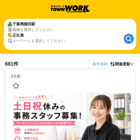
千葉県
猿田駅
職種を選択してください
正社員
キーワードを選択してください
681件
条件保存
関連度順
正社員