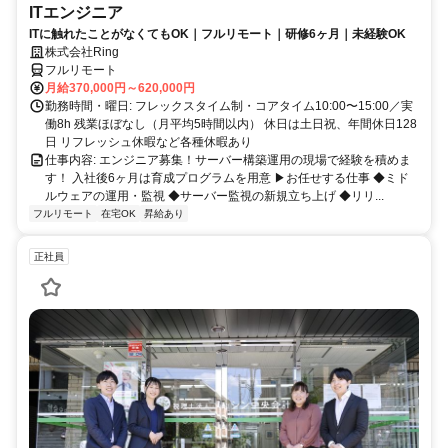
ITエンジニア
ITに触れたことがなくてもOK｜フルリモート｜研修6ヶ月｜未経験OK
株式会社Ring
フルリモート
月給370,000円～620,000円
勤務時間・曜日: フレックスタイム制・コアタイム10:00〜15:00／実
働8h 残業ほぼなし（月平均5時間以内） 休日は土日祝、年間休日128
日 リフレッシュ休暇など各種休暇あり
仕事内容: エンジニア募集！サーバー構築運用の現場で経験を積めま
す！ 入社後6ヶ月は育成プログラムを用意 ▶お任せする仕事 ◆ミド
ルウェアの運用・監視 ◆サーバー監視の新規立ち上げ ◆リリ...
フルリモート
在宅OK
昇給あり
正社員