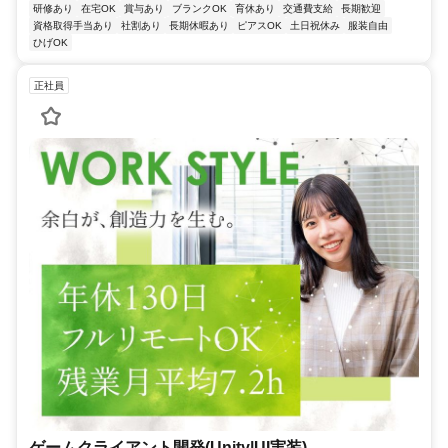
研修あり
在宅OK
賞与あり
ブランクOK
育休あり
交通費支給
長期歓迎
資格取得手当あり
社割あり
長期休暇あり
ピアスOK
土日祝休み
服装自由
ひげOK
正社員
ゲームクライアント開発(Unity|UI実装)