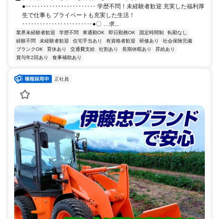
●‥‥‥‥‥‥‥‥‥‥‥‥ 学歴不問！未経験者歓迎 充実した福利厚
生で仕事も プライベートも充実した生活！
‥‥‥‥‥‥‥‥‥‥‥‥●〇 …求...
業界未経験者歓迎
学歴不問
車通勤OK
即日勤務OK
固定時間制
転勤なし
経験不問
未経験者歓迎
住宅手当あり
有資格者歓迎
研修あり
社会保険完備
ブランクOK
育休あり
交通費支給
社割あり
長期休暇あり
昇給あり
賞与年2回あり
食事補助あり
正社員