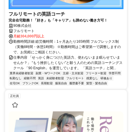
フルリモートの英語コーチ
完全在宅勤務！「好き」も「キャリア」も諦めない働き方可！
90株式会社
フルリモート
月給304,000円以上
勤務時間詳細 総労働時間：1ヶ月あたり165時間 フルフレックス制
（実働8時間・休憩1時間） ※勤務時間はご希望第一で調整しますの
で、お気軽にご相談ください。
仕事内容 「せっかく身につけた英語力、使わないまま眠らせていま
せんか？」 “もう挫折したくない”と願う人のための英語コーチングス
クール 「90 English」を運営しています。 「英語コーチ」と聞...
業界未経験者歓迎
副業・WワークOK
主婦・主夫歓迎
フリーター歓迎
学歴不問
転勤なし
経験不問
英語
未経験者歓迎
フルリモート
残業なし
研修あり
在宅OK
ブランクOK
長期歓迎
服装自由
履歴書不要
髪型・髪色自由
正社員