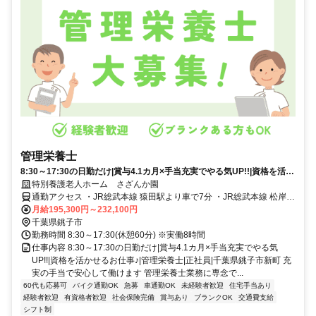
管理栄養士
8:30～17:30の日勤だけ|賞与4.1カ月×手当充実でやる気UP!!|資格を活か
せるお仕事♪|管理栄養士|正社員|千葉県銚子市新町
特別養護老人ホーム さざんか園
通勤アクセス ・JR総武本線 猿田駅より車で7分 ・JR総武本線 松岸駅
より車で11分 ・マイカー/バイク通勤可(無料駐車場完備)
月給195,300円～232,100円
千葉県銚子市
勤務時間 8:30～17:30(休憩60分) ※実働8時間
仕事内容 8:30～17:30の日勤だけ|賞与4.1カ月×手当充実でやる気
UP!!|資格を活かせるお仕事♪|管理栄養士|正社員|千葉県銚子市新町 充
実の手当で安心して働けます 管理栄養士業務に専念で...
60代も応募可
バイク通勤OK
急募
車通勤OK
未経験者歓迎
住宅手当あり
経験者歓迎
有資格者歓迎
社会保険完備
賞与あり
ブランクOK
交通費支給
シフト制