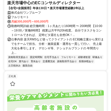
楽天市場中心のECコンサルディレクター
【在宅×全国採用】年休130日＊楽天市場運営経験2年以上
株式会社ワンプルーフ
フルリモート
月給300,000円～600,000円
勤務時間詳細 総労働時間：1ヶ月あたり160時間 〜 200時間 【10:00
～19:00／実働8時間】 残業は月平均20h程度。 自分でタスクをコン
トロールできれば、 定時ピタ退社も全然OK！...
仕事内容 楽天RMSなど使ってクライアントの EC戦略立案から実行ま
でをチームで担当。 分析・施策提案・運用を一貫して行い、 売上最
大化を牽引します。 デロンギ等、ナショナルブランドの 年間売り
上...
資格取得支援あり
固定時間制
住宅手当あり
フルリモート
経験者歓迎
研修あり
在宅OK
賞与あり
育休あり
交通費支給
資格取得手当あり
長期休暇あり
土日祝休み
服装自由
正社員