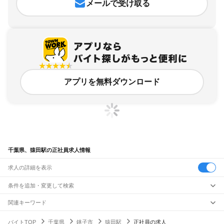
メールで受け取る
アプリを無料ダウンロード
千葉県、猿田駅の正社員求人情報
求人の詳細を表示
条件を追加・変更して検索
市区町村を追加・変更
関連キーワード
完全在宅ワーク 全国
シール貼り 在宅
現在地周辺
ガチャガチャ
犬カフェ
千葉県
駅を追加・変更
バイトTOP
千葉県
銚子市
猿田駅
正社員の求人
千葉県
すべて