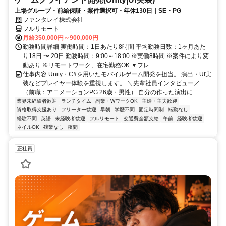
上場グループ・前給保証・案件選択可・年休130日｜SE・PG
ファンタレイ株式会社
フルリモート
月給350,000円～900,000円
勤務時間詳細 実働時間：1日あたり8時間 平均勤務日数：1ヶ月あた
り18日 〜 20日 勤務時間：9:00～18:00 ※実働8時間 ※案件により変
動あり ※リモートワーク、在宅勤務OK ▼フレ...
仕事内容 Unity・C#を用いたモバイルゲーム開発を担当。 演出・UI実
装などプレイヤー体験を重視します。 ＼先輩社員インタビュー／
（前職：アニメーションPG 26歳・男性） 自分の作った演出に...
業界未経験者歓迎
ランチタイム
副業・WワークOK
主婦・主夫歓迎
資格取得支援あり
フリーター歓迎
早朝
学歴不問
固定時間制
転勤なし
経験不問
英語
未経験者歓迎
フルリモート
交通費全額支給
午前
経験者歓迎
ネイルOK
残業なし
夜間
正社員