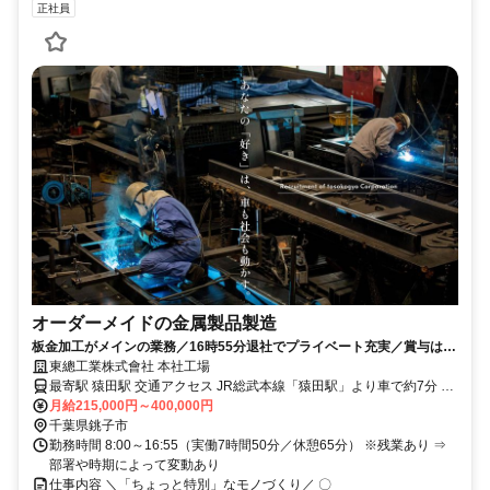
正社員
オーダーメイドの金属製品製造
板金加工がメインの業務／16時55分退社でプライベート充実／賞与は月
給4ヶ月分支給/住宅手当や家族手当、食事補助あり
東總工業株式會社 本社工場
最寄駅 猿田駅 交通アクセス JR総武本線「猿田駅」より車で約7分 ●
月給215,000円～400,000円
転勤なし ●車通勤OK ●無料駐車場あり
千葉県銚子市
勤務時間 8:00～16:55（実働7時間50分／休憩65分） ※残業あり ⇒
部署や時期によって変動あり
仕事内容 ＼「ちょっと特別」なモノづくり／ 〇