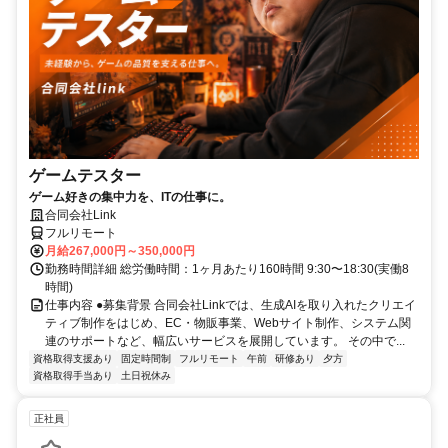
ゲームテスター
ゲーム好きの集中力を、ITの仕事に。
合同会社Link
フルリモート
月給267,000円～350,000円
勤務時間詳細 総労働時間：1ヶ月あたり160時間 9:30〜18:30(実働8
時間)
仕事内容 ●募集背景 合同会社Linkでは、生成AIを取り入れたクリエイ
ティブ制作をはじめ、EC・物販事業、Webサイト制作、システム関
連のサポートなど、幅広いサービスを展開しています。 その中で...
資格取得支援あり
固定時間制
フルリモート
午前
研修あり
夕方
資格取得手当あり
土日祝休み
正社員