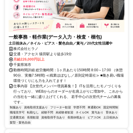
一般事務・軽作業(データ入力・検査・梱包)
土日祝休み／ネイル・ピアス・髪色自由／賞与／20代女性活躍中
株式会社ヒラノ
交通・アクセス 猿田駅より徒歩19分
月給226,000円以上
千葉県旭市
勤務時間詳細 総労働時間：1ヶ月あたり150時間 8:00～17:00 （休憩
90分、実働7.5時間) ≪残業ほぼなし／原則定時退社≫ ■働き易い職場
環境づくりにも力を入れてます！
仕事内容 【次世代メンバー増員募集！】 ITを活用したモノづくりを
行っており、 WEBからのオーダーが右肩上がりに増加中。 これから
の当社を一緒に盛り上げてくれる、 若手中心の次世代チームの募集
です...
制服あり
資格取得支援あり
フリーター歓迎
学歴不問
車通勤OK
固定時間制
職場見学可
転勤なし
経験不問
未経験者歓迎
ネイルOK
賞与あり
育休あり
交通費支給
長期歓迎
資格取得手当あり
長期休暇あり
ピアスOK
土日祝休み
髪型・髪色自由