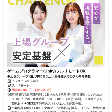
ゲームプログラマー(Unity)フルリモートOK
◆上場グループ×還元率80％以上／案件選択可◎フルリモ多数！
フルウィル株式会社
フルリモート
月給350,000円～1,050,000円
勤務時間詳細 実働時間：1日あたり8時間 平均勤務日数：1ヶ月あた
り18日 〜 20日 勤務時間：9:00～18:00（休憩1時間） ※案件により
変動あり ★SES業界特有のストレスになる作業を削...
仕事内容 Unity＋C#でスマホゲームの開発を担当。 イベント機能やUI