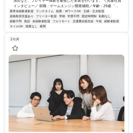
演出など、プレイヤー体験を重視した実装を行います。 ＼先輩社員
インタビュー／ 前職：ゲームエンジン開発補助／年齢：29歳 「...
業界未経験者歓迎
ランチタイム
副業・WワークOK
主婦・主夫歓迎
資格取得支援あり
フリーター歓迎
早朝
学歴不問
固定時間制
転勤なし
経験不問
英語
未経験者歓迎
フルリモート
交通費全額支給
午前
経験者歓迎
ネイルOK
残業なし
夜間
正社員