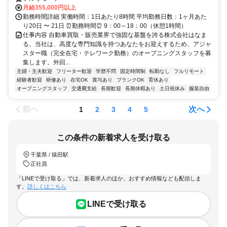
月給355,000円以上
勤務時間詳細 実働時間：1日あたり8時間 平均勤務日数：1ヶ月あた
り20日 〜 21日 ⏰勤務時間⏰ 9：00～18：00（休憩1時間）
仕事内容 自動車買取・販売業界で強固な基盤を誇る株式会社はなま
る。当社は、高度な専門知識を持つあなたをお迎えするため、アジャ
スター職（完全在宅・テレワーク勤務）のオープニングスタッフを募
集します。外回...
主婦・主夫歓迎
フリーター歓迎
学歴不問
固定時間制
転勤なし
フルリモート
経験者歓迎
研修あり
在宅OK
賞与あり
ブランクOK
育休あり
オープニングスタッフ
交通費支給
長期歓迎
長期休暇あり
土日祝休み
服装自由
前へ
次へ
1
2
3
4
5
この条件の新着求人を受け取る
千葉県 / 猿田駅
正社員
「LINEで受け取る」では、新着求人のほか、おすすめ情報なども配信しま
す。
詳しくはこちら
LINEで受け取る