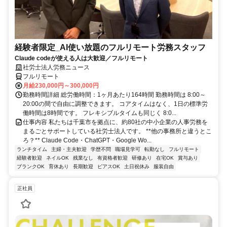
経験者限定_AI使い放題のフルリモート労務スタッフ
Claude codeが使える人は大歓迎／フルリモート
社労士法人労務ニュース
フルリモート
月給230,000円～300,000円
勤務時間詳細 総労働時間：1ヶ月あたり164時間 勤務時間は 8:00～
20:00の間で自由に調整できます。 コアタイムはなく、1日の標準労
働時間は8時間です。 フレキシブルタイムも同じく 8:0...
仕事内容 私たちは千葉市を拠点に、約80社の中小企業の人事労務を
まるごとサポートしている社労士法人です。 **他の事務所と違うとこ
ろ？** Claude Code・ChatGPT・Google Wo...
ランチタイム
主婦・主夫歓迎
学歴不問
職場見学可
転勤なし
フルリモート
経験者歓迎
ネイルOK
残業なし
有資格者歓迎
研修あり
在宅OK
賞与あり
ブランクOK
育休あり
長期歓迎
ピアスOK
土日祝休み
服装自由
正社員