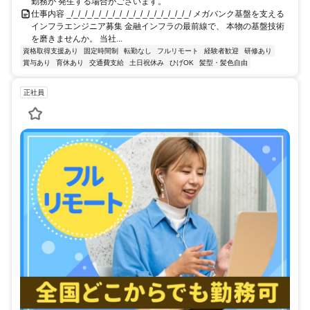
勤務が 発生する場合がございます。
仕事内容 _/_/_/_/_/_/_/_/_/_/_/_/_/_/_/_/_/_/ メガバンク基盤を支える
インフラエンジニア募集 金融インフラの最前線で、 本物の基盤技術
を磨きませんか。 当社...
資格取得支援あり
固定時間制
転勤なし
フルリモート
経験者歓迎
研修あり
賞与あり
育休あり
交通費支給
土日祝休み
ひげOK
髪型・髪色自由
正社員