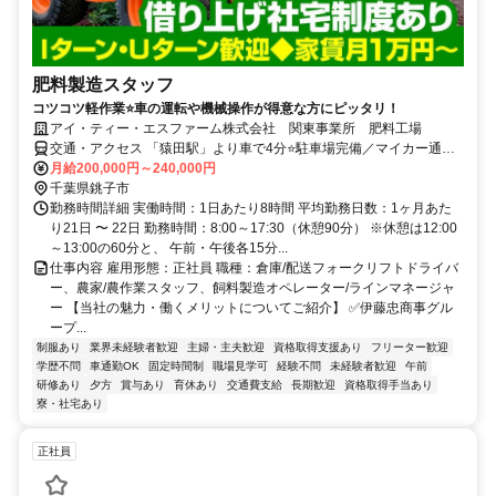
肥料製造スタッフ
コツコツ軽作業⭐車の運転や機械操作が得意な方にピッタリ！
アイ・ティー・エスファーム株式会社 関東事業所 肥料工場
交通・アクセス 「猿田駅」より車で4分⭐駐車場完備／マイカー通勤
OK
月給200,000円～240,000円
千葉県銚子市
勤務時間詳細 実働時間：1日あたり8時間 平均勤務日数：1ヶ月あた
り21日 〜 22日 勤務時間：8:00～17:30（休憩90分） ※休憩は12:00
～13:00の60分と、 午前・午後各15分...
仕事内容 雇用形態：正社員 職種：倉庫/配送フォークリフトドライバ
ー、農家/農作業スタッフ、飼料製造オペレーター/ラインマネージャ
ー 【当社の魅力・働くメリットについてご紹介】 ✅伊藤忠商事グル
ープ...
制服あり
業界未経験者歓迎
主婦・主夫歓迎
資格取得支援あり
フリーター歓迎
学歴不問
車通勤OK
固定時間制
職場見学可
経験不問
未経験者歓迎
午前
研修あり
夕方
賞与あり
育休あり
交通費支給
長期歓迎
資格取得手当あり
寮・社宅あり
正社員