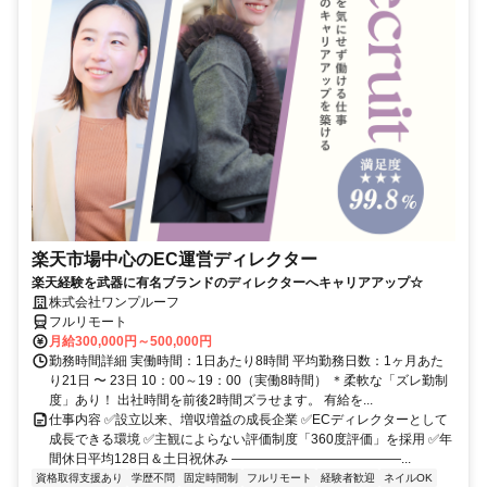
楽天市場中心のEC運営ディレクター
楽天経験を武器に有名ブランドのディレクターへキャリアアップ☆
株式会社ワンプルーフ
フルリモート
月給300,000円～500,000円
勤務時間詳細 実働時間：1日あたり8時間 平均勤務日数：1ヶ月あた
り21日 〜 23日 10：00～19：00（実働8時間） ＊柔軟な「ズレ勤制
度」あり！ 出社時間を前後2時間ズラせます。 有給を...
仕事内容 ✅設立以来、増収増益の成長企業 ✅ECディレクターとして
成長できる環境 ✅主観によらない評価制度「360度評価」を採用 ✅年
間休日平均128日＆土日祝休み ―――――――――――――...
資格取得支援あり
学歴不問
固定時間制
フルリモート
経験者歓迎
ネイルOK