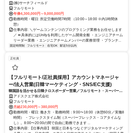
り出そう！
(株)サーチフィールド
フルリモート
年俸4,300,000円～9,000,000円
勤務時間・曜日: 所定労働時間7時間 （10:00～18:00 ※内1時間休
憩）
仕事内容: ＼ゲームコンテンツのプログラミング業務をお任せします
／ ⏩具体的にはUnityを利用したゲーム開発全般 ・エンジニアチーム
リーダー業務 ・エンジニアチームメンバーの業務管理 ・プランナ...
固定時間制
フルリモート
在宅OK
駅近5分以内
正社員
【フルリモート/正社員採用】アカウントマネージャ
ー/法人営業(日韓マーケティング・SNS/EC支援)
韓国語を活かせる日韓クロスボーダー営業／フルリモート・スーパーフ
レックス
アドスクエア株式会社
フルリモート
月給230,000円～380,000円
勤務時間・曜日: 働き方 ・勤務時間：9:00〜18:00（休憩60分／実働8
時間） ・フレックスタイム制（スーパーフレックス・コアタイムな
し）。8:00〜20:00の間で自由に勤務できます ...
仕事内容: 【仕事内容】 韓国と日本をつなぐデジタルマーケティング