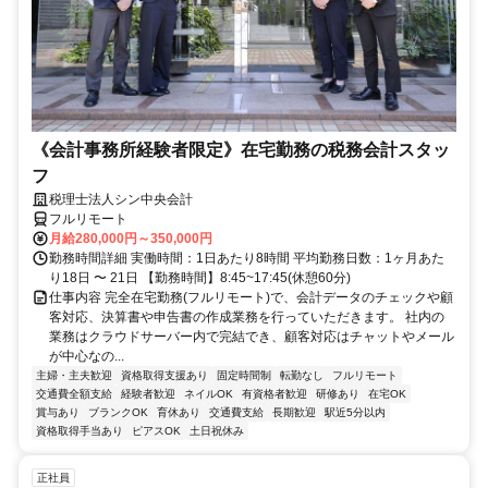
《会計事務所経験者限定》在宅勤務の税務会計スタッ
フ
税理士法人シン中央会計
フルリモート
月給280,000円～350,000円
勤務時間詳細 実働時間：1日あたり8時間 平均勤務日数：1ヶ月あた
り18日 〜 21日 【勤務時間】8:45~17:45(休憩60分)
仕事内容 完全在宅勤務(フルリモート)で、会計データのチェックや顧
客対応、決算書や申告書の作成業務を行っていただきます。 社内の
業務はクラウドサーバー内で完結でき、顧客対応はチャットやメール
が中心なの...
主婦・主夫歓迎
資格取得支援あり
固定時間制
転勤なし
フルリモート
交通費全額支給
経験者歓迎
ネイルOK
有資格者歓迎
研修あり
在宅OK
賞与あり
ブランクOK
育休あり
交通費支給
長期歓迎
駅近5分以内
資格取得手当あり
ピアスOK
土日祝休み
正社員