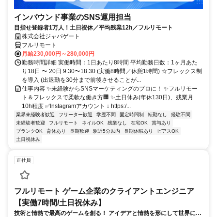
インバウンド事業のSNS運用担当
目指せ登録者1万人！土日祝休／平均残業12h／フルリモート
株式会社ジャパゲート
フルリモート
月給230,000円～280,000円
勤務時間詳細 実働時間：1日あたり8時間 平均勤務日数：1ヶ月あた
り18日 〜 20日 9:30〜18:30 (実働8時間／休憩1時間) ☆フレックス制
を導入 (出退勤を30分まで前後させることが...
仕事内容 ✨未経験からSNSマーケティングのプロに！ ✨フルリモー
ト＆フレックスで柔軟な働き方🏢 ✨土日休み(年休130日)、残業月
10h程度 ✅Instagramアカウント ↓ https:/...
業界未経験者歓迎
フリーター歓迎
学歴不問
固定時間制
転勤なし
経験不問
未経験者歓迎
フルリモート
ネイルOK
残業なし
在宅OK
賞与あり
ブランクOK
育休あり
長期歓迎
駅近5分以内
長期休暇あり
ピアスOK
土日祝休み
正社員
フルリモート ゲーム企業のクライアントエンジニア
【実働7時間/土日祝休み】
技術と情熱で最高のゲームを創る！ アイデアと情熱を形にして世界に送