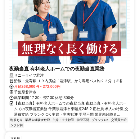
夜勤当直 有料老人ホームでの夜勤当直業務
サニーライフ君津
沿線・最寄駅 ＪＲ内房線「君津駅」から専用バス約２３分（※君津
駅より送迎有）マイカー・バイク通勤可（無料駐車場有）
月給268,000円～272,000円
千葉県君津市
就業時間 17:30～翌7:30 休憩 300分
【夜勤当直】有料老人ホームでの夜勤当直 夜勤当直・有料老人ホー
ムでの夜勤当直業務 千葉県君津市東猪原248-2 正社員 求人の特徴 交
通費支給 ブランク OK 主婦・主夫歓迎 学歴不問 業界未経験者...
制服あり
業界未経験者歓迎
主婦・主夫歓迎
学歴不問
ブランクOK
交通費支給
シフト制
正社員