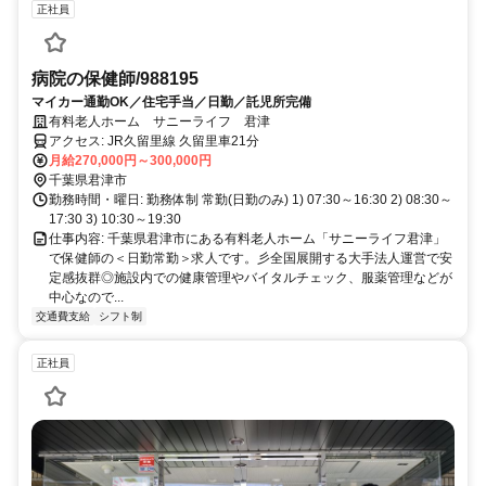
正社員
病院の保健師/988195
マイカー通勤OK／住宅手当／日勤／託児所完備
有料老人ホーム サニーライフ 君津
アクセス: JR久留里線 久留里車21分
月給270,000円～300,000円
千葉県君津市
勤務時間・曜日: 勤務体制 常勤(日勤のみ) 1) 07:30～16:30 2) 08:30～
17:30 3) 10:30～19:30
仕事内容: 千葉県君津市にある有料老人ホーム「サニーライフ君津」
で保健師の＜日勤常勤＞求人です。彡全国展開する大手法人運営で安
定感抜群◎施設内での健康管理やバイタルチェック、服薬管理などが
中心なので...
交通費支給
シフト制
正社員