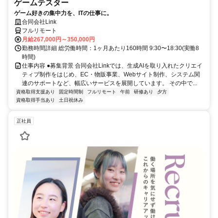
ゲームテスター
ゲーム好きの集中力を、ITの仕事に。
合同会社Link
フルリモート
月給267,000円～350,000円
勤務時間詳細 総労働時間：1ヶ月あたり160時間 9:30〜18:30(実働8
時間)
仕事内容 ●募集背景 合同会社Linkでは、生成AIを取り入れたクリエイ
ティブ制作をはじめ、EC・物販事業、Webサイト制作、システム関
連のサポートなど、幅広いサービスを展開しています。 その中で...
資格取得支援あり
固定時間制
フルリモート
午前
研修あり
夕方
資格取得手当あり
土日祝休み
正社員