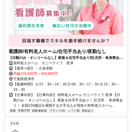
看護師/有料老人ホーム/住宅手当あり/夜勤なし
【日勤のみ・オンコールなし】家族＆住宅手当あり❗️託児所・単身寮あり
❗️全国159施設を展開する大手法人が母体の有料老人ホーム❗️
有料老人ホーム サニーライフ 君津
【最寄り駅】 ・久留里駅
月給270,000円～300,000円
千葉県君津市
【勤務時間】 1) 07：30～16：30 2) 08：30～17：30 3) 10：30～
19：30
【仕事内容】 【仕事内容】 有料老人ホーム サニーライフ 君津 【日
勤のみ ・オンコールなし】 家族＆住宅手当あり！ 託児所 ・単身寮あ
り！ 全国159施設を展開する大手法人が母体の有料老人ホーム...
長期
学歴不問
経験者歓迎
ブランクOK
シフト制
昇給あり
正社員