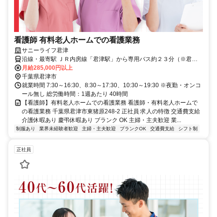
看護師 有料老人ホームでの看護業務
サニーライフ君津
沿線・最寄駅 ＪＲ内房線「君津駅」から専用バス約２３分（※君津
駅より送迎有）マイカー・バイク通勤可（無料駐車場有）
月給285,000円以上
千葉県君津市
就業時間 7:30～16:30、8:30～17:30、10:30～19:30 ※夜勤・オンコ
ール無し 総労働時間：1週あたり 40時間
【看護師】有料老人ホームでの看護業務 看護師・有料老人ホームで
の看護業務 千葉県君津市東猪原248-2 正社員 求人の特徴 交通費支給
介護休暇あり 慶弔休暇あり ブランク OK 主婦・主夫歓迎 業...
制服あり
業界未経験者歓迎
主婦・主夫歓迎
ブランクOK
交通費支給
シフト制
正社員