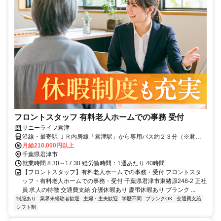
フロントスタッフ 有料老人ホームでの事務 受付
サニーライフ君津
沿線・最寄駅 ＪＲ内房線「君津駅」から専用バス約２３分（※君津
駅より送迎有）マイカー・バイク通勤可（無料駐車場有）
月給210,000円以上
千葉県君津市
就業時間 8:30～17:30 総労働時間：1週あたり 40時間
【フロントスタッフ】有料老人ホームでの事務・受付 フロントスタ
ッフ・有料老人ホームでの事務・受付 千葉県君津市東猪原248-2 正社
員 求人の特徴 交通費支給 介護休暇あり 慶弔休暇あり ブランク ...
制服あり
業界未経験者歓迎
主婦・主夫歓迎
学歴不問
ブランクOK
交通費支給
シフト制