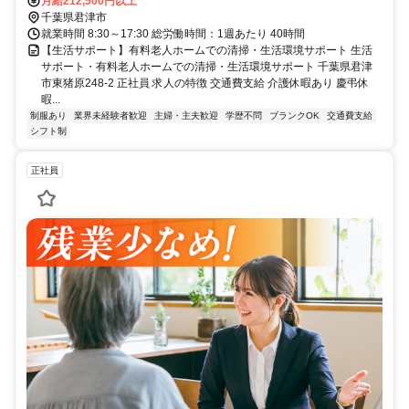
駅より送迎有）マイカー・バイク通勤可（無料駐車場有）
月給212,500円以上
千葉県君津市
就業時間 8:30～17:30 総労働時間：1週あたり 40時間
【生活サポート】有料老人ホームでの清掃・生活環境サポート 生活
サポート・有料老人ホームでの清掃・生活環境サポート 千葉県君津
市東猪原248-2 正社員 求人の特徴 交通費支給 介護休暇あり 慶弔休
暇...
制服あり
業界未経験者歓迎
主婦・主夫歓迎
学歴不問
ブランクOK
交通費支給
シフト制
正社員