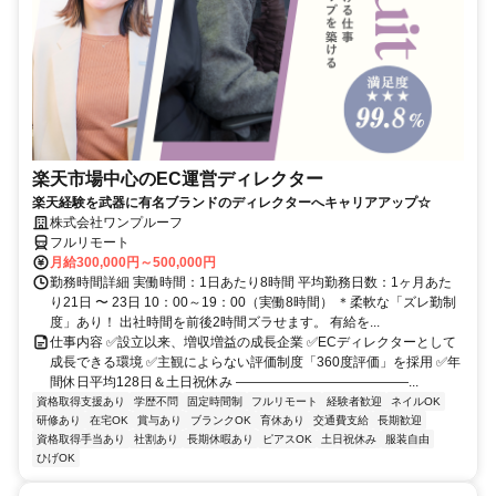
楽天市場中心のEC運営ディレクター
楽天経験を武器に有名ブランドのディレクターへキャリアアップ☆
株式会社ワンプルーフ
フルリモート
月給300,000円～500,000円
勤務時間詳細 実働時間：1日あたり8時間 平均勤務日数：1ヶ月あた
り21日 〜 23日 10：00～19：00（実働8時間） ＊柔軟な「ズレ勤制
度」あり！ 出社時間を前後2時間ズラせます。 有給を...
仕事内容 ✅設立以来、増収増益の成長企業 ✅ECディレクターとして
成長できる環境 ✅主観によらない評価制度「360度評価」を採用 ✅年
間休日平均128日＆土日祝休み ―――――――――――――...
資格取得支援あり
学歴不問
固定時間制
フルリモート
経験者歓迎
ネイルOK
研修あり
在宅OK
賞与あり
ブランクOK
育休あり
交通費支給
長期歓迎
資格取得手当あり
社割あり
長期休暇あり
ピアスOK
土日祝休み
服装自由
ひげOK