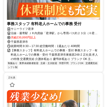
事務スタッフ 有料老人ホームでの事務 受付
サニーライフ君津
沿線・最寄駅 ＪＲ内房線「君津駅」から専用バス約２３分（※君津
駅より送迎有）マイカー・バイク通勤可（無料駐車場有）
月給230,000円以上
千葉県君津市
就業時間 8:30～17:30 総労働時間：1週あたり 40時間
【事務スタッフ】有料老人ホームでの事務・受付 事務スタッフ・有
料老人ホームでの事務・受付 千葉県君津市東猪原248-2 正社員 求人
の特徴 交通費支給 介護休暇あり 慶弔休暇あり ブランク OK 主...
制服あり
業界未経験者歓迎
主婦・主夫歓迎
学歴不問
ブランクOK
交通費支給
シフト制
正社員