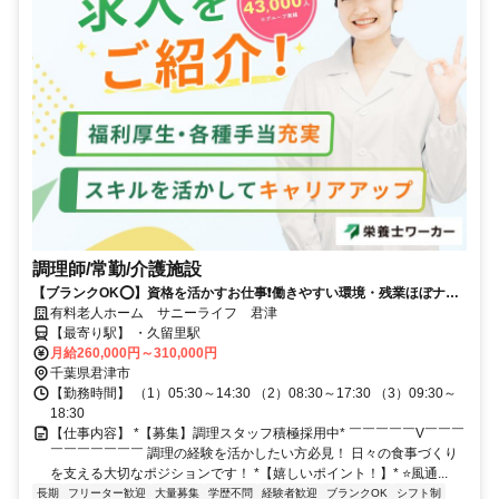
調理師/常勤/介護施設
【ブランクOK⭕️】資格を活かすお仕事❗️働きやすい環境・残業ほぼナシ
✨
有料老人ホーム サニーライフ 君津
【最寄り駅】 ・久留里駅
月給260,000円～310,000円
千葉県君津市
【勤務時間】 （1）05:30～14:30 （2）08:30～17:30 （3）09:30～
18:30
【仕事内容】 *【募集】調理スタッフ積極採用中* ￣￣￣￣￣V￣￣￣
￣￣￣￣￣￣￣ 調理の経験を活かしたい方必見！ 日々の食事づくり
を支える大切なポジションです！ *【嬉しいポイント！】* ⭐️風通...
長期
フリーター歓迎
大量募集
学歴不問
経験者歓迎
ブランクOK
シフト制