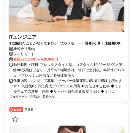
ITエンジニア
ITに触れたことがなくてもOK｜フルリモート｜研修6ヶ月｜未経験OK
株式会社Ring
フルリモート
月給370,000円～620,000円
勤務時間・曜日: フレックスタイム制・コアタイム10:00〜15:00／実
働8h 残業ほぼなし（月平均5時間以内） 休日は土日祝、年間休日128
日 リフレッシュ休暇など各種休暇あり
仕事内容: エンジニア募集！サーバー構築運用の現場で経験を積めま
す！ 入社後6ヶ月は育成プログラムを用意 ▶お任せする仕事 ◆ミド
ルウェアの運用・監視 ◆サーバー監視の新規立ち上げ ◆リリ...
フルリモート
在宅OK
昇給あり
正社員