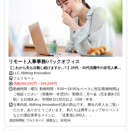
リモート人事事務/バックオフィス
【これから先も出勤し続けますか...？】20代・30代活躍中の在宅人事ポ
ジション
LLC.Abthing Innovation
フルリモート
月給260,000円～360,000円
勤務時間・曜日: 勤務時間：9:00〜18:00をベースに想定/勤務時間は
ご相談ください （実働8h・休憩1h） 勤務日：月〜金（完全週休2日
制／土日祝休み） 年間休日130日以上（GW・年末...
仕事内容: Abthing Innovation代表の西山です。 弊社の求人をご覧い
ただき、ありがとうございます。 私たちは携帯ショップやイベント
などの通信業界をメインに、「従業員1,000人」...
固定時間制
フルリモート
残業なし
在宅OK