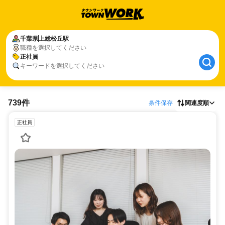
千葉県
上総松丘駅
職種を選択してください
正社員
キーワードを選択してください
739件
条件保存
関連度順
正社員