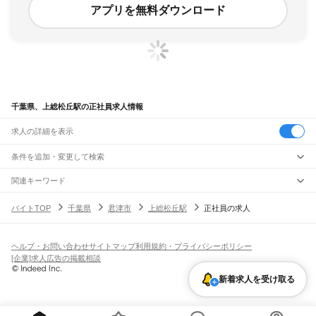
アプリを無料ダウンロード
千葉県、上総松丘駅の正社員求人情報
求人の詳細を表示
条件を追加・変更して検索
市区町村を追加・変更
関連キーワード
完全在宅ワーク 全国
シール貼り 在宅
現在地周辺
ガチャガチャ
犬カフェ
千葉県
駅を追加・変更
バイトTOP
千葉県
君津市
上総松丘駅
正社員の求人
千葉県
すべて
千葉市
すべて
職種を追加・変更
JR武蔵野線
中央区
花見川区
稲毛区
若葉区
緑区
美浜区
南流山駅
新松戸駅
新八柱駅
東松戸駅
市川大野駅
船橋法典駅
西船橋駅
飲食・フードサービス
ヘルプ・お問い合わせ
サイトマップ
利用規約・プライバシーポリシー
銚子市
市川市
船橋市
館山市
木更津市
松戸市
野田市
茂原市
成田市
佐倉市
東金市
特徴を追加・変更
飲食・フードサービス
すべて
[企業]求人広告の掲載相談
JR中央・総武線
旭市
習志野市
柏市
勝浦市
市原市
流山市
八千代市
我孫子市
鴨川市
鎌ケ谷市
ホールスタッフ
キッチンスタッフ
皿洗い・洗い場
精肉・鮮魚加工
給食調理
人気
市川駅
本八幡駅
下総中山駅
西船橋駅
船橋駅
東船橋駅
津田沼駅
幕張本郷駅
幕張駅
君津市
富津市
浦安市
四街道市
袖ケ浦市
八街市
印西市
白井市
富里市
南房総市
雇用形態を追加・変更
新着求人を受け取る
パン屋（ベーカリー）
フードカウンター販売員
バー（BAR）・バーテンダー
日払いOK
高校生歓迎
学生歓迎
深夜の仕事
髪型・髪色自由
ひげOK
ネイルOK
新検見川駅
稲毛駅
西千葉駅
千葉駅
匝瑳市
香取市
山武市
いすみ市
大網白里市
印旛郡
香取郡
山武郡
長生郡
夷隅郡
飲食店補助（開店・閉店準備）
飲食店（店長・マネージャー）
ピアスOK
アルバイト・パート
履歴書不要
オープニングスタッフ
留学生・外国人活躍中
安房郡
都道府県を変更
営業・販売
JR総武本線
勤務期間
正社員
市川駅
船橋駅
津田沼駅
稲毛駅
千葉駅
東千葉駅
都賀駅
四街道駅
物井駅
佐倉駅
営業・販売
すべて