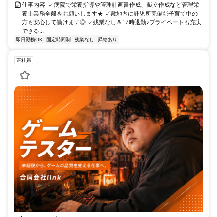
仕事内容: ✓病院で栄養指導や管理計画書作成、献立作成など管理栄
養士業務全般をお願いします★ ✓敷地内に託児所完備◎子育て中の
方も安心して働けます◎ ✓残業なし＆17時退勤♪プライベートも充実
できる...
即日勤務OK
固定時間制
残業なし
昇給あり
正社員