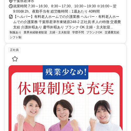
千葉県君津市
就業時間 7:30～16:30、8:30～17:30、10:30～19:30 ※16:00～翌
9:00/休2h、夜勤手当有 総労働時間：1週あたり 40時間
【ヘルパー】有料老人ホームでの介護業務 ヘルパー・有料老人ホー
ムでの介護業務 千葉県君津市東猪原248-2 正社員 求人の特徴 交通費
支給 介護休暇あり 慶弔休暇あり ブランク OK 主婦・主夫歓迎...
制服あり
業界未経験者歓迎
主婦・主夫歓迎
学歴不問
ブランクOK
交通費支給
シフト制
正社員