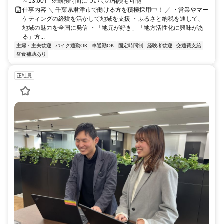
～13:00） ※勤務時間についての相談も可能
仕事内容 ＼ 千葉県君津市で働ける方を積極採用中！ ／ ・営業やマー
ケティングの経験を活かして地域を支援 ・ふるさと納税を通して、
地域の魅力を全国に発信 ・「地元が好き」「地方活性化に興味があ
る」方...
主婦・主夫歓迎
バイク通勤OK
車通勤OK
固定時間制
経験者歓迎
交通費支給
昼食補助あり
正社員