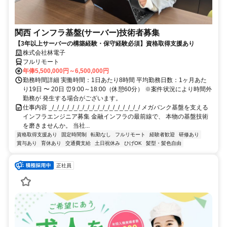
関西 インフラ基盤(サーバー)技術者募集
【3年以上サーバーの構築経験・保守経験必須】資格取得支援あり
株式会社林電子
フルリモート
年俸5,500,000円～6,500,000円
勤務時間詳細 実働時間：1日あたり8時間 平均勤務日数：1ヶ月あた
り19日 〜 20日 ⏰9:00～18:00（休憩60分） ※案件状況により時間外
勤務が 発生する場合がございます。
仕事内容 _/_/_/_/_/_/_/_/_/_/_/_/_/_/_/_/_/_/ メガバンク基盤を支える
インフラエンジニア募集 金融インフラの最前線で、 本物の基盤技術
を磨きませんか。 当社...
資格取得支援あり
固定時間制
転勤なし
フルリモート
経験者歓迎
研修あり
賞与あり
育休あり
交通費支給
土日祝休み
ひげOK
髪型・髪色自由
正社員