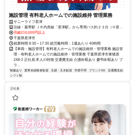
施設管理 有料老人ホームでの施設維持 管理業務
サニーライフ君津
沿線・最寄駅 ＪＲ内房線「君津駅」から専用バス約２３分（※君津
駅より送迎有）マイカー・バイク通勤可（無料駐車場有）
月給210,000円以上
千葉県君津市
就業時間 8:30～17:30 総労働時間：1週あたり 40時間
【車両・施設管理】有料老人ホームでの施設維持・管理業務 施設管
理・有料老人ホームでの施設維持・管理業務 千葉県君津市東猪原
248-2 正社員 求人の特徴 交通費支給 介護休暇あり 慶弔休暇あり ブ
ラ...
制服あり
業界未経験者歓迎
主婦・主夫歓迎
学歴不問
ブランクOK
交通費支給
シフト制
正社員