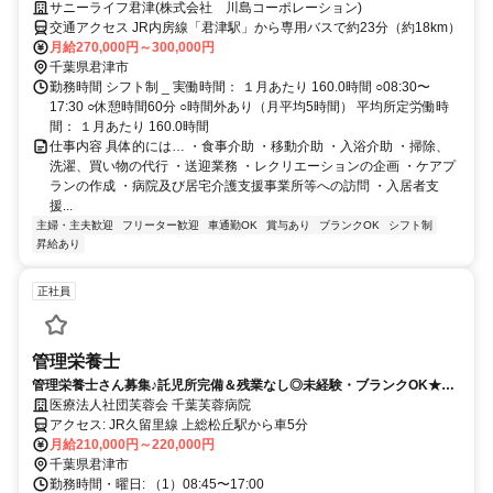
（夫）多数活躍中！
サニーライフ君津(株式会社 川島コーポレーション)
交通アクセス JR内房線「君津駅」から専用バスで約23分（約18km）
月給270,000円～300,000円
千葉県君津市
勤務時間 シフト制 _ 実働時間： １月あたり 160.0時間 ○08:30〜
17:30 ○休憩時間60分 ○時間外あり（月平均5時間） 平均所定労働時
間： １月あたり 160.0時間
仕事内容 具体的には… ・食事介助 ・移動介助 ・入浴介助 ・掃除、
洗濯、買い物の代行 ・送迎業務 ・レクリエーションの企画 ・ケアプ
ランの作成 ・病院及び居宅介護支援事業所等への訪問 ・入居者支
援...
主婦・主夫歓迎
フリーター歓迎
車通勤OK
賞与あり
ブランクOK
シフト制
昇給あり
正社員
管理栄養士
管理栄養士さん募集♪託児所完備＆残業なし◎未経験・ブランクOK★年
間休日105日＆マイカー通勤OK☆彡働きやすい慢性期病院でのお仕事で
医療法人社団芙蓉会 千葉芙蓉病院
す☆
アクセス: JR久留里線 上総松丘駅から車5分
月給210,000円～220,000円
千葉県君津市
勤務時間・曜日: （1）08:45〜17:00