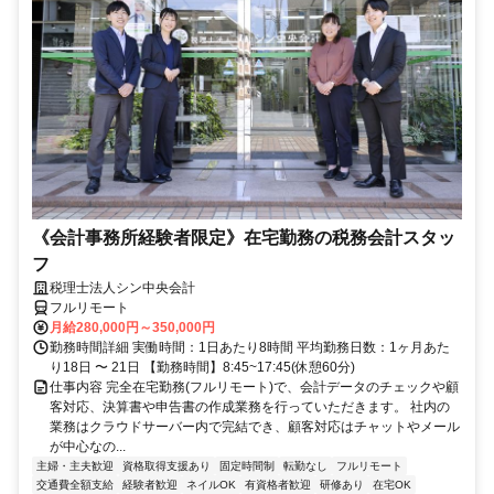
《会計事務所経験者限定》在宅勤務の税務会計スタッ
フ
税理士法人シン中央会計
フルリモート
月給280,000円～350,000円
勤務時間詳細 実働時間：1日あたり8時間 平均勤務日数：1ヶ月あた
り18日 〜 21日 【勤務時間】8:45~17:45(休憩60分)
仕事内容 完全在宅勤務(フルリモート)で、会計データのチェックや顧
客対応、決算書や申告書の作成業務を行っていただきます。 社内の
業務はクラウドサーバー内で完結でき、顧客対応はチャットやメール
が中心なの...
主婦・主夫歓迎
資格取得支援あり
固定時間制
転勤なし
フルリモート
交通費全額支給
経験者歓迎
ネイルOK
有資格者歓迎
研修あり
在宅OK