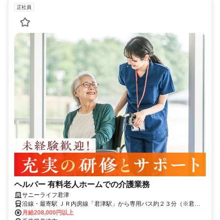
正社員
ヘルパー 有料老人ホームでの介護業務
サニーライフ君津
沿線・最寄駅 ＪＲ内房線「君津駅」から専用バス約２３分（※君津
駅より送迎有）マイカー・バイク通勤可（無料駐車場有）
月給208,000円以上