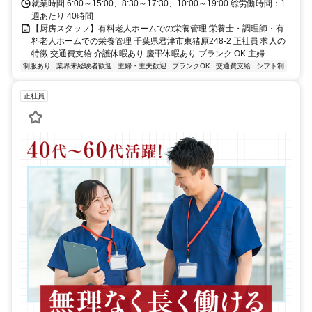
就業時間 6:00～15:00、8:30～17:30、10:00～19:00 総労働時間：1
週あたり 40時間
【厨房スタッフ】有料老人ホームでの栄養管理 栄養士・調理師・有
料老人ホームでの栄養管理 千葉県君津市東猪原248-2 正社員 求人の
特徴 交通費支給 介護休暇あり 慶弔休暇あり ブランク OK 主婦...
制服あり
業界未経験者歓迎
主婦・主夫歓迎
ブランクOK
交通費支給
シフト制
正社員