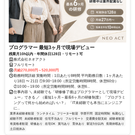
プログラマー 最短3ヶ月で現場デビュー
残業月10h以内・年間休日128日・リモート可
株式会社ネオアクト
フルリモート
月給270,000円～520,000円
勤務時間詳細 実働時間：1日あたり8時間 平均勤務日数：1ヶ月あた
り18日 〜 21日 ①9:00~18:00（所定労働時間8時間、休憩60分）
②10:00～19:00（所定労働時間8時間、休憩6...
仕事内容 ＼ 未経験でも「研修修了後はプログラマーとして現場デビ
ュー」できる ／ （最短1ヶ月～最長6ヶ月の研修制度） 「プログラミ
ングって何から始めればいい？」 「IT未経験でも本当にエンジニア
に...
業界未経験者歓迎
ランチタイム
フリーター歓迎
学歴不問
固定時間制
転勤なし
経験不問
未経験者歓迎
住宅手当あり
フルリモート
交通費全額支給
経験者歓迎
有資格者歓迎
研修あり
在宅OK
賞与あり
育休あり
駅近5分以内
長期休暇あり
土日祝休み