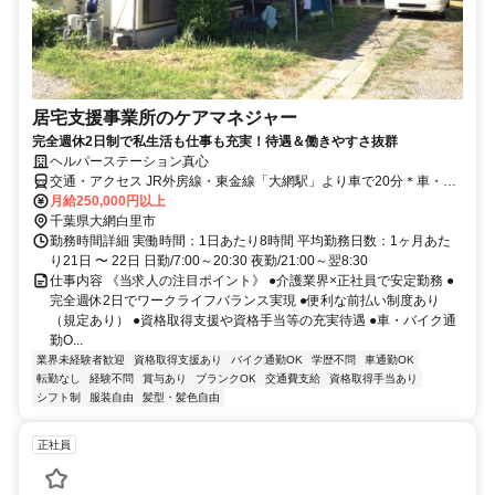
居宅支援事業所のケアマネジャー
完全週休2日制で私生活も仕事も充実！待遇＆働きやすさ抜群
ヘルパーステーション真心
交通・アクセス JR外房線・東金線「大網駅」より車で20分＊車・バ
イク通勤OK
月給250,000円以上
千葉県大網白里市
勤務時間詳細 実働時間：1日あたり8時間 平均勤務日数：1ヶ月あた
り21日 〜 22日 日勤/7:00～20:30 夜勤/21:00～翌8:30
仕事内容 《当求人の注目ポイント》 ●介護業界×正社員で安定勤務 ●
完全週休2日でワークライフバランス実現 ●便利な前払い制度あり
（規定あり） ●資格取得支援や資格手当等の充実待遇 ●車・バイク通
勤O...
業界未経験者歓迎
資格取得支援あり
バイク通勤OK
学歴不問
車通勤OK
転勤なし
経験不問
賞与あり
ブランクOK
交通費支給
資格取得手当あり
シフト制
服装自由
髪型・髪色自由
正社員