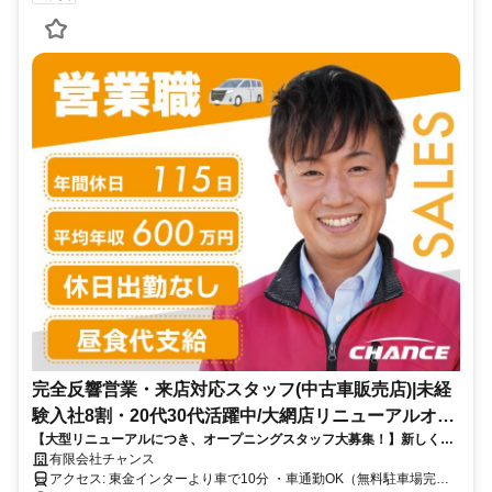
完全反響営業・来店対応スタッフ(中古車販売店)|未経
験入社8割・20代30代活躍中/大網店リニューアルオー
【大型リニューアルにつき、オープニングスタッフ大募集！】新しく生
プン
まれ変わるチャンス大網店で、一緒にスタートしませんか？未経験入社
有限会社チャンス
8割。お客様の「ありがとう」と収入アップを実現できる仕事です！
アクセス: 東金インターより車で10分 ・車通勤OK（無料駐車場完