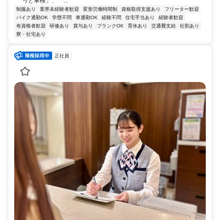
っと車検」、「...
制服あり
業界未経験者歓迎
変形労働時間制
資格取得支援あり
フリーター歓迎
バイク通勤OK
学歴不問
車通勤OK
経験不問
住宅手当あり
経験者歓迎
有資格者歓迎
研修あり
賞与あり
ブランクOK
育休あり
交通費支給
社割あり
寮・社宅あり
正社員