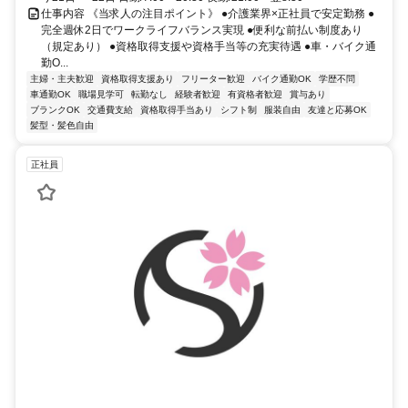
仕事内容 《当求人の注目ポイント》 ●介護業界×正社員で安定勤務 ●
完全週休2日でワークライフバランス実現 ●便利な前払い制度あり
（規定あり） ●資格取得支援や資格手当等の充実待遇 ●車・バイク通
勤O...
主婦・主夫歓迎
資格取得支援あり
フリーター歓迎
バイク通勤OK
学歴不問
車通勤OK
職場見学可
転勤なし
経験者歓迎
有資格者歓迎
賞与あり
ブランクOK
交通費支給
資格取得手当あり
シフト制
服装自由
友達と応募OK
髪型・髪色自由
正社員