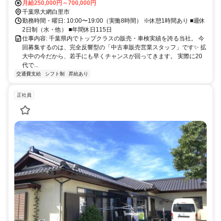
備） ・交通費規定内支給
月給250,000円～700,000円
千葉県大網白里市
勤務時間・曜日: 10:00〜19:00（実働8時間） ※休憩1時間あり ■週休
2日制（水・他） ■年間休日115日
仕事内容: 千葉県内でトップクラスの販売・車検実績を誇る当社。 今
回募集するのは、完全反響型の「中古車販売営業スタッフ」です✨ 拡
大中の今だから、若手にも早くチャンスが回ってきます。 実際に20
代で...
交通費支給
シフト制
昇給あり
正社員