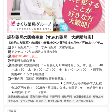
調剤薬局の医療事務【すみれ薬局 大網駅前店】
《地元の方歓迎》未経験・無資格OK／賞与3.4ヵ月分／昇給あり／年休
126日（前年度実績）／平均有休取得数11.5日（2025度実績）
さくら薬局グループ すみれ薬局 大網駅前店
アクセス ・JR 大網駅より徒歩2分
月給190,400円以上
千葉県大網白里市
勤務時間 総労働時間：1ヶ月あたり160時間 月、火、木、金（8：40
～18：30） 水（9：00～17：00） 土（8：40～14：00） ＊週平均
実働40h ＊シフト制勤務
仕事内容 【新着】医療事務 正社員募集！
―――――――――――――――― ★この求人からの応募で入社祝
金10万円支給！（2026年4月以降の入社の方限定。他、支給条件有）
★年間休日126日！（前年...
業界未経験者歓迎
変形労働時間制
学歴不問
経験不問
交通費全額支給
研修あり
賞与あり
ブランクOK
育休あり
駅近5分以内
社割あり
入社祝い金あり
正社員