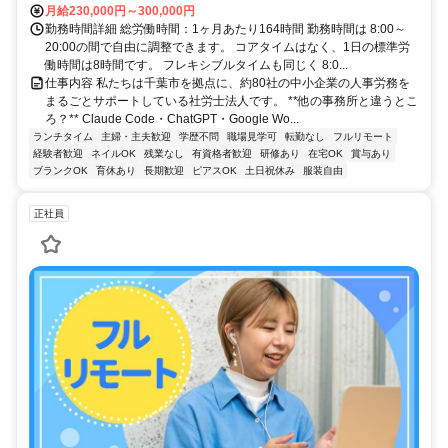
月給230,000円～300,000円
勤務時間詳細 総労働時間：1ヶ月あたり164時間 勤務時間は 8:00～
20:00の間で自由に調整できます。 コアタイムはなく、1日の標準労
働時間は8時間です。 フレキシブルタイムも同じく 8:0...
仕事内容 私たちは千葉市を拠点に、約80社の中小企業の人事労務を
まるごとサポートしている社労士法人です。 **他の事務所と違うとこ
ろ？** Claude Code・ChatGPT・Google Wo...
ランチタイム
主婦・主夫歓迎
学歴不問
職場見学可
転勤なし
フルリモート
経験者歓迎
ネイルOK
残業なし
有資格者歓迎
研修あり
在宅OK
賞与あり
ブランクOK
育休あり
長期歓迎
ピアスOK
土日祝休み
服装自由
正社員