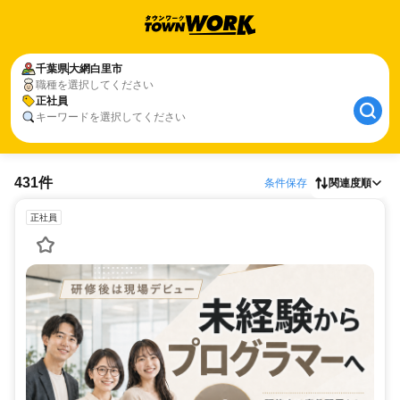
千葉県
大網白里市
職種を選択してください
正社員
キーワードを選択してください
431件
条件保存
関連度順
正社員