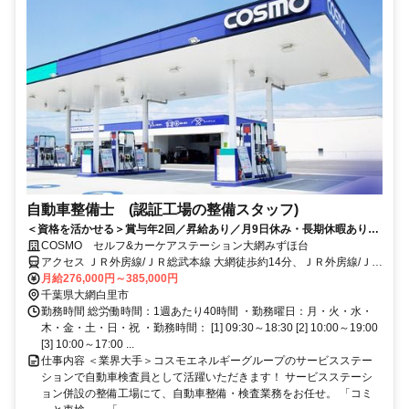
自動車整備士 (認証工場の整備スタッフ)
＜資格を活かせる＞賞与年2回／昇給あり／月9日休み・長期休暇あり／
残業20時間以内／福利厚生や制度も充実◎／資格取得支援制度あり
COSMO セルフ&カーケアステーション大網みずほ台
アクセス ＪＲ外房線/ＪＲ総武本線 大網徒歩約14分、ＪＲ外房線/ＪＲ
総武本線 大網徒歩約14分、ＪＲ外房線/ＪＲ総武本線 永田（千葉県）
月給276,000円～385,000円
徒歩約18分 大網駅から徒歩14分
千葉県大網白里市
勤務時間 総労働時間：1週あたり40時間 ・勤務曜日：月・火・水・
木・金・土・日・祝 ・勤務時間： [1] 09:30～18:30 [2] 10:00～19:00
[3] 10:00～17:00 ...
仕事内容 ＜業界大手＞コスモエネルギーグループのサービスステー
ションで自動車検査員として活躍いただきます！ サービスステーシ
ョン併設の整備工場にて、自動車整備・検査業務をお任せ。 「コミ