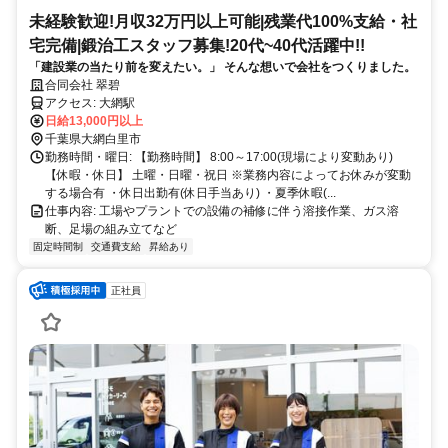
未経験歓迎!月収32万円以上可能|残業代100%支給・社
宅完備|鍛治工スタッフ募集!20代~40代活躍中!!
「建設業の当たり前を変えたい。」 そんな想いで会社をつくりました。
合同会社 翠碧
アクセス: 大網駅
日給13,000円以上
千葉県大網白里市
勤務時間・曜日: 【勤務時間】 8:00～17:00(現場により変動あり)
【休暇・休日】 土曜・日曜・祝日 ※業務内容によってお休みが変動
する場合有 ・休日出勤有(休日手当あり) ・夏季休暇(...
仕事内容: 工場やプラントでの設備の補修に伴う溶接作業、ガス溶
断、足場の組み立てなど
固定時間制
交通費支給
昇給あり
正社員