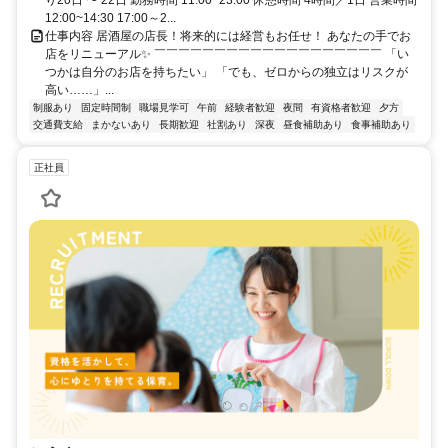
り20日 〜 22日 勤務時間 11:00~23:00 休憩時間 4時間／1日 営業時間
12:00~14:30 17:00～2...
仕事内容 居酒屋の店長！将来的には経営もお任せ！ あなたの手でお
店をリニューアル✨ ￣￣￣￣￣￣￣￣￣￣￣￣￣￣￣￣￣￣￣ 「い
つかは自分のお店を持ちたい」 「でも、ゼロからの独立はリスクが
高い……」...
制服あり
固定時間制
職場見学可
午前
経験者歓迎
夜間
有資格者歓迎
夕方
交通費支給
まかないあり
長期歓迎
社割あり
深夜
昼食補助あり
食事補助あり
正社員