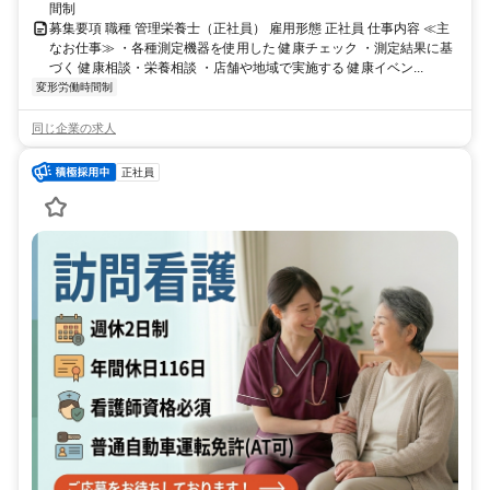
間制
募集要項 職種 管理栄養士（正社員） 雇用形態 正社員 仕事内容 ≪主
なお仕事≫ ・各種測定機器を使用した 健康チェック ・測定結果に基
づく 健康相談・栄養相談 ・店舗や地域で実施する 健康イベン...
変形労働時間制
同じ企業の求人
正社員