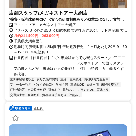
店舗スタッフ/メガネストアー大網店
*接客・販売未経験OK* 《安心の研修制度あり／残業ほぼなし／賞与年2
回／インセンティブあり》
アイ・トピア メガネストアー大網店
アクセス ＪＲ外房線/ＪＲ総武本線 大網徒歩約20分、ＪＲ東金線 大網
徒歩約20分、ＪＲ外房線 永田（千葉県）徒歩約31分
月給211,500円～263,000円
千葉県大網白里市
勤務時間 実働時間：8時間/日 平均勤務日数：1ヶ月あたり20日 9：30
～19：00 ※転勤あり
仕事内容 【仕事内容】 *＼＼未経験からでも安心スタート／／* ￣￣
￣￣￣￣￣￣￣￣￣￣￣￣￣￣￣￣￣ メガネストアーで働くスタッ
フのほとんどが、未経験からの挑戦！ 「嬉しい待遇」＆「働きやす
さ抜群」...
業界未経験者歓迎
変形労働時間制
主婦・主夫歓迎
資格取得支援あり
フリーター歓迎
バイク通勤OK
学歴不問
車通勤OK
経験不問
未経験者歓迎
経験者歓迎
有資格者歓迎
研修あり
賞与あり
ブランクOK
育休あり
交通費支給
長期歓迎
資格取得手当あり
社割あり
正社員