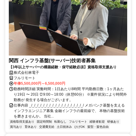
関西 インフラ基盤(サーバー)技術者募集
【3年以上サーバーの構築経験・保守経験必須】資格取得支援あり
株式会社林電子
フルリモート
年俸5,500,000円～6,500,000円
勤務時間詳細 実働時間：1日あたり8時間 平均勤務日数：1ヶ月あた
り19日 〜 20日 ⏰9:00～18:00（休憩60分） ※案件状況により時間外
勤務が 発生する場合がございます。
仕事内容 _/_/_/_/_/_/_/_/_/_/_/_/_/_/_/_/_/_/ メガバンク基盤を支える
インフラエンジニア募集 金融インフラの最前線で、 本物の基盤技術
を磨きませんか。 当社...
資格取得支援あり
固定時間制
転勤なし
フルリモート
経験者歓迎
研修あり
賞与あり
育休あり
交通費支給
土日祝休み
ひげOK
髪型・髪色自由