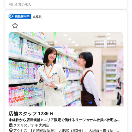
同じ企業の求人
正社員
店舗スタッフ 1239-R
未経験から店長候補✨エリア限定で働けるリージョナル社員✅社宅あり
｜残業月7.8h
クスリのアオキ 大網店
アクセス: 【近隣施設情報】 大網駅（車3分）、大網白里市役所（車3