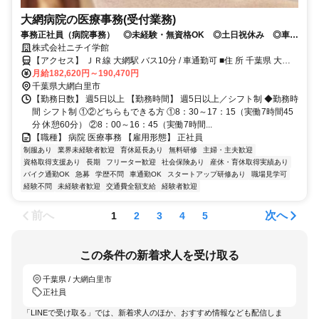
大網病院の医療事務(受付業務)
事務正社員（病院事務） ◎未経験・無資格OK ◎土日祝休み ◎車通
勤OK ◎スマートフォンでWEB面接できます！
株式会社ニチイ学館
【アクセス】 ＪＲ線 大網駅 バス10分 / 車通勤可 ■住 所 千葉県 大網
月給182,620円～190,470円
白里市 富田884-1 ■アクセス ＪＲ線 大網駅 バス10分 / 車通勤可
千葉県大網白里市
【勤務日数】 週5日以上 【勤務時間】 週5日以上／シフト制 ◆勤務時
間 シフト制 ①②どちらもできる方 ①8：30～17：15（実働7時間45
分 休憩60分） ②8：00～16：45（実働7時間...
【職種】 病院 医療事務 【雇用形態】 正社員
制服あり
業界未経験者歓迎
育休延長あり
無料研修
主婦・主夫歓迎
資格取得支援あり
長期
フリーター歓迎
社会保険あり
産休・育休取得実績あり
バイク通勤OK
急募
学歴不問
車通勤OK
スタートアップ研修あり
職場見学可
経験不問
未経験者歓迎
交通費全額支給
経験者歓迎
前へ
次へ
1
2
3
4
5
この条件の新着求人を受け取る
千葉県 / 大網白里市
正社員
「LINEで受け取る」では、新着求人のほか、おすすめ情報なども配信しま