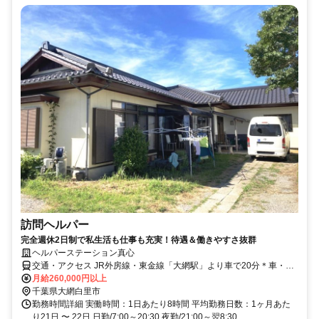
訪問ヘルパー
完全週休2日制で私生活も仕事も充実！待遇＆働きやすさ抜群
ヘルパーステーション真心
交通・アクセス JR外房線・東金線「大網駅」より車で20分＊車・バ
イク通勤OK
月給260,000円以上
千葉県大網白里市
勤務時間詳細 実働時間：1日あたり8時間 平均勤務日数：1ヶ月あた
り21日 〜 22日 日勤/7:00～20:30 夜勤/21:00～翌8:30