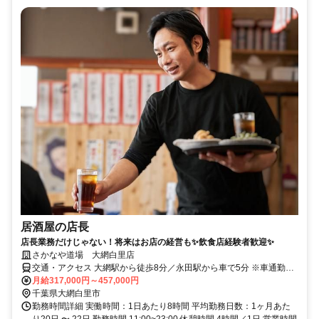
居酒屋の店長
店長業務だけじゃない！将来はお店の経営も✨飲食店経験者歓迎✨
さかなや道場 大網白里店
交通・アクセス 大網駅から徒歩8分／永田駅から車で5分 ※車通勤
OK！
月給317,000円～457,000円
千葉県大網白里市
勤務時間詳細 実働時間：1日あたり8時間 平均勤務日数：1ヶ月あた