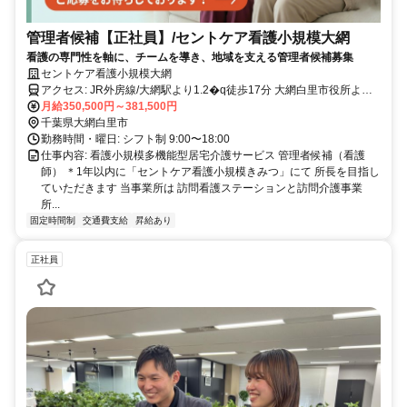
管理者候補【正社員】/セントケア看護小規模大網
看護の専門性を軸に、チームを導き、地域を支える管理者候補募集
セントケア看護小規模大網
アクセス: JR外房線/大網駅より1.2�q徒歩17分 大網白里市役所より
500m ベイシアさんより350m ＜マイカー通勤可／駐車場完備＞
月給350,500円～381,500円
千葉県大網白里市
勤務時間・曜日: シフト制 9:00〜18:00
仕事内容: 看護小規模多機能型居宅介護サービス 管理者候補（看護
師） ＊1年以内に「セントケア看護小規模きみつ」にて 所長を目指し
ていただきます 当事業所は 訪問看護ステーションと訪問介護事業
所...
固定時間制
交通費支給
昇給あり
正社員