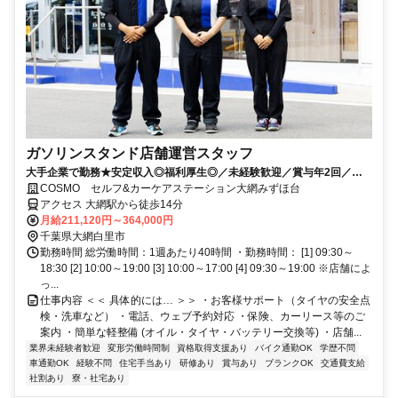
ガソリンスタンド店舗運営スタッフ
大手企業で勤務★安定収入◎福利厚生◎／未経験歓迎／賞与年2回／月9
～12日休み+休暇制度も充実◎／サービス残業無し
COSMO セルフ&カーケアステーション大網みずほ台
アクセス 大網駅から徒歩14分
月給211,120円～364,000円
千葉県大網白里市
勤務時間 総労働時間：1週あたり40時間 ・勤務時間： [1] 09:30～
18:30 [2] 10:00～19:00 [3] 10:00～17:00 [4] 09:30～19:00 ※店舗によ
っ...
仕事内容 ＜＜ 具体的には… ＞＞ ・お客様サポート（タイヤの安全点
検・洗車など） ・電話、ウェブ予約対応 ・保険、カーリース等のご
案内 ・簡単な軽整備 (オイル・タイヤ・バッテリー交換等) ・店舗...
業界未経験者歓迎
変形労働時間制
資格取得支援あり
バイク通勤OK
学歴不問
車通勤OK
経験不問
住宅手当あり
研修あり
賞与あり
ブランクOK
交通費支給
社割あり
寮・社宅あり