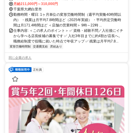
分）、アミリィ（車3分）
月給211,000円～310,000円
千葉県大網白里市
勤務時間・曜日: 1ヶ月単位の変形労働時間制（週平均実働40時間以
内） ・残業は月平均7.8時間ほど（2025年実績） ・平均所定労働時
間は月171.4時間ほど ＜店舗の営業時間＞ 9時～22時 ...
仕事内容: ＜この求人のポイント＞ ✅ 資格・経験不問／入社後にイチ
から学べる店長候補の募集です ✅ 入社3年目までに約4割が店長へ。
職務給制度で役職に就いた時点で年収アップ ✅ 残業は月平均7.8...
変形労働時間制
交通費支給
昇給あり
同じ企業の求人
正社員