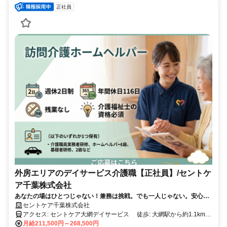
正社員
外房エリアのデイサービス介護職【正社員】/セントケ
ア千葉株式会社
あなたの場はひとつじゃない！兼務は挑戦。でも一人じゃない。安心の
環境でステップアップ
セントケア千葉株式会社
アクセス: セントケア大網デイサービス 徒歩: 大網駅から約1.1km
大網駅周辺から車で約5分程度 セントケア茂原デイサービス 茂原
月給211,500円～268,500円