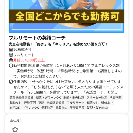
フルリモートの英語コーチ
完全在宅勤務！「好き」も「キャリア」も諦めない働き方可！
90株式会社
フルリモート
月給304,000円以上
勤務時間詳細 総労働時間：1ヶ月あたり165時間 フルフレックス制
（実働8時間・休憩1時間） ※勤務時間はご希望第一で調整しますの
で、お気軽にご相談ください。
仕事内容 「せっかく身につけた英語力、使わないまま眠らせていま
せんか？」 “もう挫折したくない”と願う人のための英語コーチングス
クール 「90 English」を運営しています。 「英語コーチ」と聞...
業界未経験者歓迎
副業・WワークOK
主婦・主夫歓迎
フリーター歓迎
学歴不問
転勤なし
経験不問
英語
未経験者歓迎
フルリモート
残業なし
研修あり
在宅OK
ブランクOK
長期歓迎
服装自由
履歴書不要
髪型・髪色自由
正社員