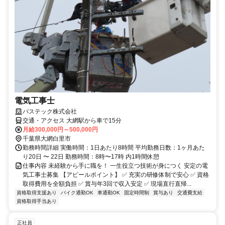
電気工事士
パステック株式会社
交通・アクセス 大網駅から車で15分
月給300,000円～500,000円
千葉県大網白里市
勤務時間詳細 実働時間：1日あたり8時間 平均勤務日数：1ヶ月あた
り20日 〜 22日 勤務時間：8時〜17時 内1時間休憩
仕事内容 未経験から手に職を！ 一生役立つ技術が身につく 安定の電
気工事士募集 【アピールポイント】 ✅ 充実の研修体制で安心 ✅ 資格
取得費用を全額負担 ✅ 賞与年3回で収入安定 ✅ 現場直行直帰...
資格取得支援あり
バイク通勤OK
車通勤OK
固定時間制
賞与あり
交通費支給
資格取得手当あり
正社員