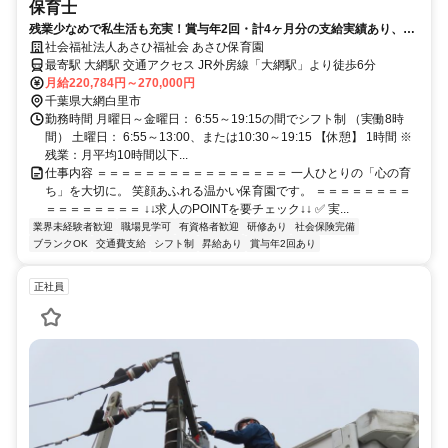
保育士
残業少なめで私生活も充実！賞与年2回・計4ヶ月分の支給実績あり、手
厚い研修サポートで安心！
社会福祉法人あさひ福祉会 あさひ保育園
最寄駅 大網駅 交通アクセス JR外房線「大網駅」より徒歩6分
月給220,784円～270,000円
千葉県大網白里市
勤務時間 月曜日～金曜日： 6:55～19:15の間でシフト制 （実働8時
間） 土曜日： 6:55～13:00、または10:30～19:15 【休憩】 1時間 ※
残業：月平均10時間以下...
仕事内容 ＝＝＝＝＝＝＝＝＝＝＝＝＝＝＝＝ 一人ひとりの「心の育
ち」を大切に。 笑顔あふれる温かい保育園です。 ＝＝＝＝＝＝＝＝
＝＝＝＝＝＝＝＝ ↓↓求人のPOINTを要チェック↓↓ ✅ 実...
業界未経験者歓迎
職場見学可
有資格者歓迎
研修あり
社会保険完備
ブランクOK
交通費支給
シフト制
昇給あり
賞与年2回あり
正社員