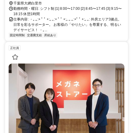
駅から車で約7分程度 バス:JR茂原駅西口から「長南町行き」バス
千葉県大網白里市
に乗車 「鷲巣」バス停で下車 → 徒歩1分（鷲巣歯科付近）
勤務時間・曜日: シフト制 [1] 8:00〜17:00 [2] 8:45〜17:45 [3] 9:15〜
セントケア大多喜デイサービス 国道296号線「横山交差点」近く
18:15 休憩1時間
横山交差点から約200m先右側に位置 ＜車通勤＞
仕事内容: ・｡.｡:+ ﾟ ﾟ +:｡.｡:+ ﾟ ﾟ +:｡.｡.｡:+ﾟ ﾟ +:｡.｡: 外房エリア3拠点。
日常を彩るサポーター。 お客様の「やりたい」を尊重する、明るい
デイサービス！ ・｡...
固定時間制
交通費支給
昇給あり
正社員