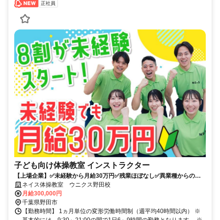
正社員
子ども向け体操教室 インストラクター
【上場企業】✅未経験から月給30万円✅残業ほぼなし✅異業種からの転
職多数✅子供の未来をつくる仕事
ネイス体操教室 ウニクス野田校
月給300,000円
千葉県野田市
【勤務時間】 1ヵ月単位の変形労働時間制（週平均40時間以内） ※
基本的には、9:30～21:00の間で1日6～9時間の勤務となります。 ※