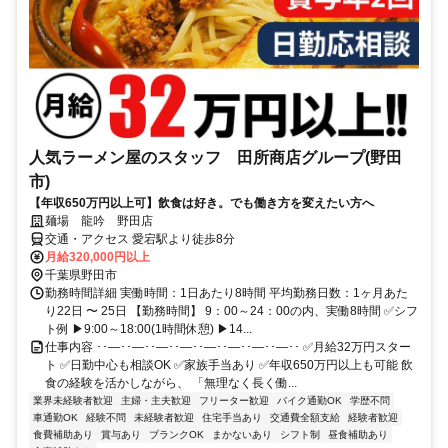
人気ラーメン屋のスタッフ 田所商店グループ(野田
市)
【年収650万円以上可】飲食は好き。でも働き方を変えたい方へ
麺場 龍吟 野田店
交通・アクセス 愛宕駅より徒歩8分
月給320,000円以上
千葉県野田市
勤務時間詳細 実働時間：1日あたり8時間 平均勤務日数：1ヶ月あた
り22日 〜 25日 【勤務時間】 9：00～24：00の内、実働8時間 ✅シフ
ト例 ▶9:00～18:00(1時間休憩) ▶14...
仕事内容 ･･―･･―･･―･･―･･―･･―･･―･･―･･ ✅月給32万円スター
ト ✅日勤中心も相談OK ✅家族手当あり ✅年収650万円以上も可能 飲
食の経験を活かしながら、 「無理なく長く働...
業界未経験者歓迎
主婦・主夫歓迎
フリーター歓迎
バイク通勤OK
学歴不問
車通勤OK
経験不問
未経験者歓迎
住宅手当あり
交通費全額支給
経験者歓迎
食費補助あり
賞与あり
ブランクOK
まかないあり
シフト制
昼食補助あり