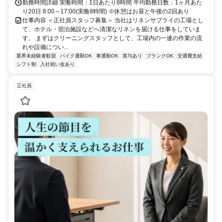
勤務時間詳細 実働時間：1日あたり8時間 平均勤務日数：1ヶ月あた
り20日 8:00～17:00(実働8時間) ※休憩はお昼と午後の2回あり
仕事内容 ＜正社員スタッフ募集＞ 当社はリネンサプライの工場とし
て、ホテル・宿泊施設などへ清潔なリネンを届ける仕事をしていま
す。 まずはクリーニングスタッフとして、工場内の一連の作業の流
れや設備につい...
業界未経験者歓迎
バイク通勤OK
車通勤OK
賞与あり
ブランクOK
交通費支給
シフト制
入社祝い金あり
正社員