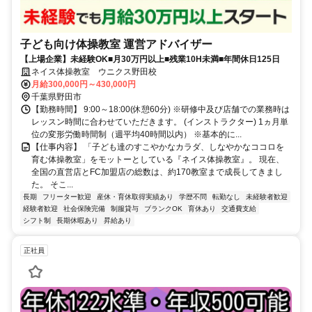
子ども向け体操教室 運営アドバイザー
【上場企業】未経験OK■月30万円以上■残業10H未満■年間休日125日
ネイス体操教室 ウニクス野田校
月給300,000円～430,000円
千葉県野田市
【勤務時間】 9:00～18:00(休憩60分) ※研修中及び店舗での業務時は
レッスン時間に合わせていただきます。 (インストラクター) 1ヵ月単
位の変形労働時間制（週平均40時間以内） ※基本的に...
【仕事内容】 「子ども達のすこやかなカラダ、しなやかなココロを
育む体操教室」をモットーとしている『ネイス体操教室』。 現在、
全国の直営店とFC加盟店の総数は、約170教室まで成長してきまし
た。 そこ...
長期
フリーター歓迎
産休・育休取得実績あり
学歴不問
転勤なし
未経験者歓迎
経験者歓迎
社会保険完備
制服貸与
ブランクOK
育休あり
交通費支給
シフト制
長期休暇あり
昇給あり
正社員