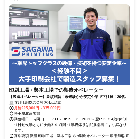
印刷工場・製本工場での製造オペレーター
【製造オペレーター】業績好調！未経験から安定企業で正社員！20代・
30代活躍中！
佐川印刷株式会社(松伏工場)
月給205,000円～335,000円
埼玉県北葛飾郡
勤務曜日・時間 ［1］8:30～18:15 ［2］20:30～翌6:15 ※4勤2休制
※日勤夜勤ともに実働8.75時間 ※勤務体系は配属部署により異なり
ます。
募集要項 職種 印刷工場・製本工場での製造オペレーター 雇用形態 正