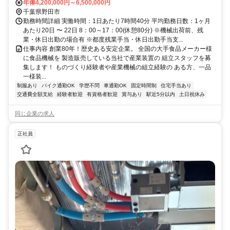
より徒歩約5分
年俸4,200,000円～6,500,000円
千葉県野田市
勤務時間詳細 実働時間：1日あたり7時間40分 平均勤務日数：1ヶ月
あたり20日 〜 22日 8：00～17：00(休憩80分) ※機械出荷前、残
業・休日出勤の場合有 ※都度残業手当・休日出勤手当支...
仕事内容 創業80年！歴史ある安定企業。 全国の大手食品メーカー様
に食品機械を 製造販売している当社で産業装置の 組立スタッフを募
集します！ ものづくり経験者や産業機械の組立経験の ある方、一品
一様装...
制服あり
バイク通勤OK
学歴不問
車通勤OK
固定時間制
住宅手当あり
交通費全額支給
経験者歓迎
有資格者歓迎
賞与あり
駅近5分以内
土日祝休み
同じ企業の求人
正社員