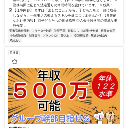
勤務時間に応じて法定通りの休憩時間を設けています。 ※残業：...
【仕事内容】 まずは「楽しむこと」から。子どもたちと一緒に成長
しながら、一生モノの教えるスキルを身につけませんか？ 【具体的
なお仕事内容】 ◎子どもたちの体操指導 ◎入会手続き等の簡単な事
務作業 ...
変形労働時間制
フリーター歓迎
学歴不問
転勤なし
未経験者歓迎
経験者歓迎
社会保険完備
制服貸与
ブランクOK
育休あり
交通費支給
駅近5分以内
昇給あり
正社員