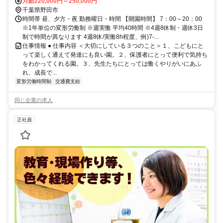
月給220,000円～250,000円
千葉県野田市
時間帯 昼、夕方・夜 勤務曜日・時間 【開園時間】 7：00～20：00
※1年単位の変形労働制 ※週実働 平均40時間 ※4週8休制・週休3日
制で時間が異なります 4週8休/実働8h程度、例)7-...
仕事情報 ● 仕事内容 ＜大切にしている３つのこと＞１、こどもにと
って楽しく通えて発達にも良い園。２、保護者にとって便利で気持ち
をわかってくれる園。３、先生たちにとっては働くやりがいにあふ
れ、成長で...
変形労働時間制
交通費支給
同じ企業の求人
正社員