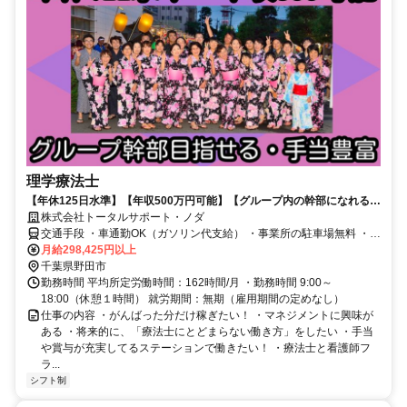
理学療法士
【年休125日水準】【年収500万円可能】【グループ内の幹部になれる】
【各種手当が豊富】
株式会社トータルサポート・ノダ
交通手段 ・車通勤OK（ガソリン代支給） ・事業所の駐車場無料 ・バ
月給298,425円以上
イク、自転車通勤OK 東武野田線愛宕駅徒歩6分
千葉県野田市
勤務時間 平均所定労働時間：162時間/月 ・勤務時間 9:00～
18:00（休憩１時間） 就労期間：無期（雇用期間の定めなし）
仕事の内容 ・がんばった分だけ稼ぎたい！ ・マネジメントに興味が
ある ・将来的に、「療法士にとどまらない働き方」をしたい ・手当
や賞与が充実してるステーションで働きたい！ ・療法士と看護師フ
ラ...
シフト制