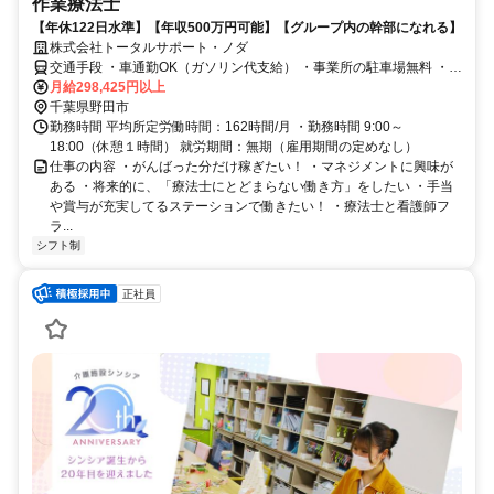
作業療法士
【年休122日水準】【年収500万円可能】【グループ内の幹部になれる】
株式会社トータルサポート・ノダ
交通手段 ・車通勤OK（ガソリン代支給） ・事業所の駐車場無料 ・バ
月給298,425円以上
イク、自転車通勤OK 東武野田線愛宕駅徒歩6分
千葉県野田市
勤務時間 平均所定労働時間：162時間/月 ・勤務時間 9:00～
18:00（休憩１時間） 就労期間：無期（雇用期間の定めなし）
仕事の内容 ・がんばった分だけ稼ぎたい！ ・マネジメントに興味が
ある ・将来的に、「療法士にとどまらない働き方」をしたい ・手当
や賞与が充実してるステーションで働きたい！ ・療法士と看護師フ
ラ...
シフト制
正社員