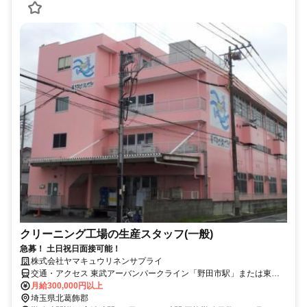
クリーニング工場の生産スタッフ(一般)
急募！ 土日祝日面接可能！
株式会社ヤマキュウリネンサプライ
交通・アクセス 東武アーバンパークライン「野田市駅」または東武
スカイツリーライン「北越谷駅」車15分
月給300,000円以上
埼玉県北葛飾郡