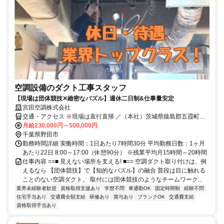
空調設備のダクト工事スタッフ
【現場は団体競技✕緻密なパズル】週休二日制&仕事量安定
宮田空調株式会社
交通・アクセス ※現場は直行直帰 ／（本社）茨城県猿島郡五霞町元
栗橋7411
月給230,000円～500,000円
千葉県野田市
勤務時間詳細 実働時間：1日あたり7時間30分 平均勤務日数：1ヶ月
あたり22日 8:00～17:00（休憩90分） ※残業平均月15時間～20時間
仕事内容 ==■ 見えない場所を支える! ■== 空調ダクト取り付けは、例
えるなら 【団体競技】で【知的なパズル】の融合 普段は目に触れる
ことのない空調ダクト。 取付には団体競技のようなチームワーク...
業界未経験者歓迎
資格取得支援あり
学歴不問
車通勤OK
固定時間制
経験不問
住宅手当あり
交通費全額支給
研修あり
賞与あり
ブランクOK
交通費支給
資格取得手当あり