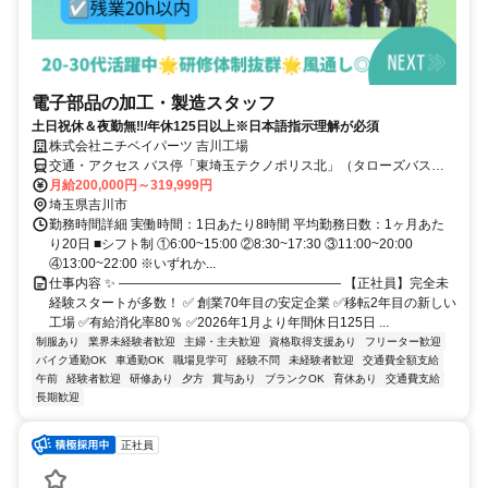
電子部品の加工・製造スタッフ
土日祝休＆夜勤無‼︎/年休125日以上※日本語指示理解が必須
株式会社ニチベイパーツ 吉川工場
交通・アクセス バス停「東埼玉テクノポリス北」（タローズバス）
徒歩1分
月給200,000円～319,999円
埼玉県吉川市
勤務時間詳細 実働時間：1日あたり8時間 平均勤務日数：1ヶ月あた
り20日 ■シフト制 ①6:00~15:00 ②8:30~17:30 ③11:00~20:00
④13:00~22:00 ※いずれか...
仕事内容 ✨ ――――――――――――――――― 【正社員】完全未
経験スタートが多数！ ✅ 創業70年目の安定企業 ✅移転2年目の新しい
工場 ✅有給消化率80％ ✅2026年1月より年間休日125日 ...
制服あり
業界未経験者歓迎
主婦・主夫歓迎
資格取得支援あり
フリーター歓迎
バイク通勤OK
車通勤OK
職場見学可
経験不問
未経験者歓迎
交通費全額支給
午前
経験者歓迎
研修あり
夕方
賞与あり
ブランクOK
育休あり
交通費支給
長期歓迎
正社員