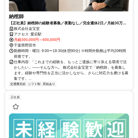
納棺師
【正社員】納棺師の経験者募集／夜勤なし／完全週休2日／月給30万
円〜／野田エリア
株式会社金宝堂
アクセス: 愛宕駅
月給300,000円～600,000円
千葉県野田市
勤務時間・曜日: 9:00〜18:30(休憩90分) ※時間外勤務は平均20時間
前後です。
仕事内容: 「これまでの経験を、もっとご遺族に寄り添える環境で活
かしたい」――そんな方へ。 株式会社金宝堂で「納棺師」を募集し
ます。経験や専門性を正当に活かしながら、さらに対応力を磨ける募
集です。...
交通費支給
シフト制
昇給あり
正社員