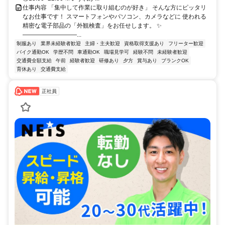
仕事内容 「集中して作業に取り組むのが好き」 そんな方にピッタリ
なお仕事です！ スマートフォンやパソコン、カメラなどに 使われる
精密な電子部品の「外観検査」をお任せします。 ✨
―――――――――...
制服あり
業界未経験者歓迎
主婦・主夫歓迎
資格取得支援あり
フリーター歓迎
バイク通勤OK
学歴不問
車通勤OK
職場見学可
経験不問
未経験者歓迎
交通費全額支給
午前
経験者歓迎
研修あり
夕方
賞与あり
ブランクOK
育休あり
交通費支給
正社員