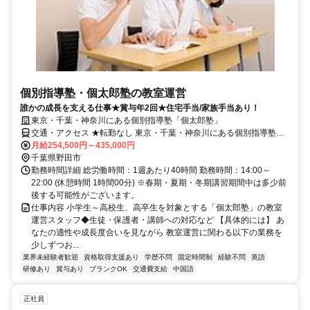
個別指導塾・個太郎塾の教室運営
誰かの成長を支える仕事★賞与年2回★住宅手当/家族手当あり！
東京・千葉・神奈川にある個別指導塾「個太郎塾」
交通・アクセス ★転勤なし 東京・千葉・神奈川にある個別指導塾
「個太郎塾」
月給254,500円～435,000円
千葉県野田市
勤務時間詳細 総労働時間：1週あたり40時間 勤務時間：14:00～
22:00 (休憩時間 1時間00分) ※春期・夏期・冬期講習期間中は多少前
後する可能性がございます。
仕事内容 小学生～高校生、高卒生を対象とする「個太郎塾」の教室
運営スタッフ◆生徒・保護者・講師への対応など 【具体的には】 あ
なたの適性や成長度合いを見ながら 教室運営に関わる以下の業務を
少しずつお...
業界未経験者歓迎
資格取得支援あり
学歴不問
固定時間制
経験不問
英語
研修あり
賞与あり
ブランクOK
交通費支給
中国語
正社員