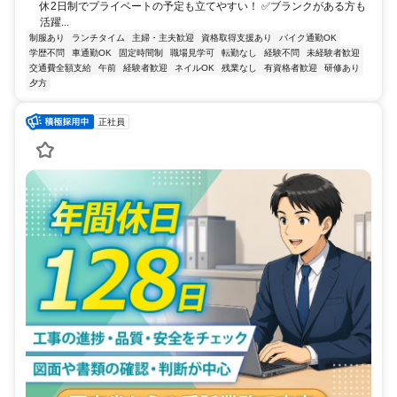
休2日制でプライベートの予定も立てやすい！ ✅ブランクがある方も
活躍...
制服あり
ランチタイム
主婦・主夫歓迎
資格取得支援あり
バイク通勤OK
学歴不問
車通勤OK
固定時間制
職場見学可
転勤なし
経験不問
未経験者歓迎
交通費全額支給
午前
経験者歓迎
ネイルOK
残業なし
有資格者歓迎
研修あり
夕方
正社員