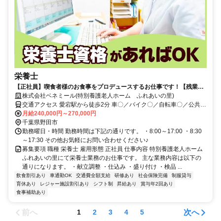
栄養士
【正社員】喫食者様のお食事をプロデュースするお仕事です！【残業月
約5時間／希望休月3回／育児補助】
株式会社ベネミール(特別養護老人ホーム ふれあいの里)
交通アクセス 愛宕駅から徒歩2分 車〇／バイク〇／自転車〇／公共交
通機関〇
月給240,000円～270,000円
千葉県野田市
勤務曜日・時間 勤務時間は下記の通りです。 ・8:00～17:00 ・8:30
～17:30 その他お気軽にお問い合わせください♪
募集要項 職種 栄養士 雇用形態 正社員 仕事内容 特別養護老人ホーム
ふれあいの里にて栄養士業務のお仕事です。 主な業務内容は以下の
通りになります。 ・献立調整 ・仕込み ・盛り付け ・検品 ...
飲食割引あり
車通勤OK
交通費全額支給
研修あり
社会保険完備
制服貸与
育休あり
レジャー施設割引あり
シフト制
昇給あり
賞与年2回あり
食事補助あり
前へ
次へ
1
2
3
4
5