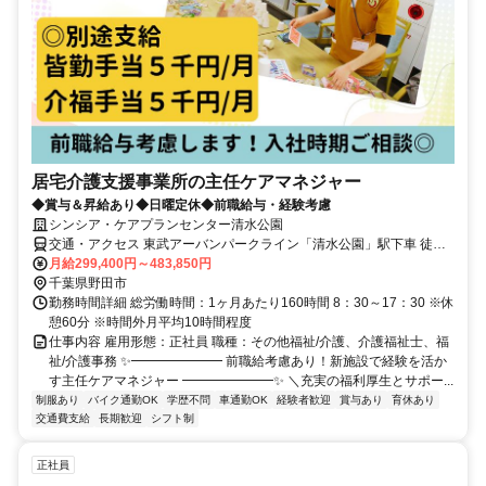
居宅介護支援事業所の主任ケアマネジャー
◆賞与＆昇給あり◆日曜定休◆前職給与・経験考慮
シンシア・ケアプランセンター清水公園
交通・アクセス 東武アーバンパークライン「清水公園」駅下車 徒歩7
分
月給299,400円～483,850円
千葉県野田市
勤務時間詳細 総労働時間：1ヶ月あたり160時間 8：30～17：30 ※休
憩60分 ※時間外月平均10時間程度
仕事内容 雇用形態：正社員 職種：その他福祉/介護、介護福祉士、福
祉/介護事務 ✨━━━━━━━ 前職給考慮あり！新施設で経験を活か
す主任ケアマネジャー ━━━━━━━✨ ＼充実の福利厚生とサポー...
制服あり
バイク通勤OK
学歴不問
車通勤OK
経験者歓迎
賞与あり
育休あり
交通費支給
長期歓迎
シフト制
正社員