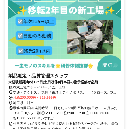
製品測定・品質管理スタッフ
未経験活躍/年休125日(土日祝休)/日本語の指示理解が必須
株式会社ニチベイパーツ 吉川工場
交通・アクセス バス停「東埼玉テクノポリス北」（タローズバス）
徒歩1分
月給200,000円～319,999円
埼玉県吉川市
勤務時間詳細 実働時間：1日あたり8時間 平均勤務日数：1ヶ月あた
り20日 ■シフト制 ①6:00~15:00 ②8:30~17:30 ③11:00~20:00
④13:00~22:00 ※いずれか...
仕事内容 カメラやテレビ等に使われる超精密パーツの寸法を、 最新
の「画像測定器」を使ってチェックするお仕事です。 ✨