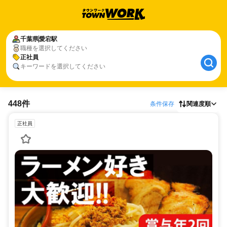
千葉県
愛宕駅
職種を選択してください
正社員
キーワードを選択してください
448件
条件保存
関連度順
正社員