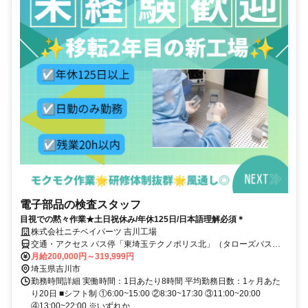
電子部品の検査スタッフ
目視での黙々作業★土日祝休み/年休125日/日本語理解必須＊
株式会社ニチベイパーツ 吉川工場
交通・アクセス バス停「東埼玉テクノポリス北」（タローズバス）
徒歩1分
月給200,000円～319,999円
埼玉県吉川市
勤務時間詳細 実働時間：1日あたり8時間 平均勤務日数：1ヶ月あた
り20日 ■シフト制 ①6:00~15:00 ②8:30~17:30 ③11:00~20:00
④13:00~22:00 ※いずれか...