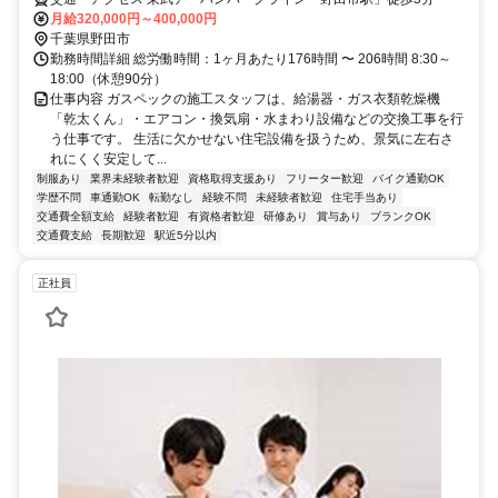
月給320,000円～400,000円
千葉県野田市
勤務時間詳細 総労働時間：1ヶ月あたり176時間 〜 206時間 8:30～
18:00（休憩90分）
仕事内容 ガスペックの施工スタッフは、給湯器・ガス衣類乾燥機
「乾太くん」・エアコン・換気扇・水まわり設備などの交換工事を行
う仕事です。 生活に欠かせない住宅設備を扱うため、景気に左右さ
れにくく安定して...
制服あり
業界未経験者歓迎
資格取得支援あり
フリーター歓迎
バイク通勤OK
学歴不問
車通勤OK
転勤なし
経験不問
未経験者歓迎
住宅手当あり
交通費全額支給
経験者歓迎
有資格者歓迎
研修あり
賞与あり
ブランクOK
交通費支給
長期歓迎
駅近5分以内
正社員