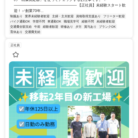
――――――――――――――――― 【正社員】未経験スタート歓
迎！ ✅創業70年...
制服あり
業界未経験者歓迎
主婦・主夫歓迎
資格取得支援あり
フリーター歓迎
バイク通勤OK
学歴不問
車通勤OK
職場見学可
経験不問
未経験者歓迎
交通費全額支給
午前
経験者歓迎
研修あり
夕方
賞与あり
ブランクOK
育休あり
交通費支給
正社員