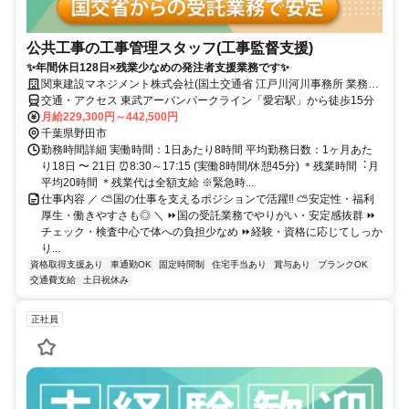
公共工事の工事管理スタッフ(工事監督支援)
✨年間休日128日×残業少なめの発注者支援業務です✨
関東建設マネジメント株式会社(国土交通省 江戸川河川事務所 業務委
託室)
交通・アクセス 東武アーバンパークライン「愛宕駅」から徒歩15分
月給229,300円～442,500円
千葉県野田市
勤務時間詳細 実働時間：1日あたり8時間 平均勤務日数：1ヶ月あた
り18日 〜 21日 ⏰8:30～17:15 (実働8時間/休憩45分) ＊残業時間︓⽉
平均20時間 ＊残業代は全額支給 ※緊急時...
仕事内容 ／ ⛅国の仕事を支えるポジションで活躍‼ ⛅安定性・福利
厚生・働きやすさも◎ ＼ ⏩国の受託業務でやりがい・安定感抜群 ⏩
チェック・検査中心で体への負担少なめ ⏩経験・資格に応じてしっか
り...
資格取得支援あり
車通勤OK
固定時間制
住宅手当あり
賞与あり
ブランクOK
交通費支給
土日祝休み
正社員